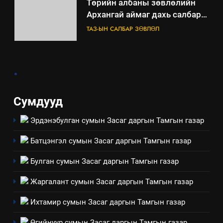
“Шинэтгэлээр түүчээлсэн
салбар зөвлөл” аяны хүрээнд
зохион байгуулах арга
ТАЗ-ЫН САЛБАР ЗӨВЛӨЛ
хэмжээний төлөвлөгөө
6
.
Санхүүгийн тайланд хийсэн
аудитын дүгнэлт
ИЛ ТОД БАЙДАЛ
Сумдууд
Эрдэнэбулган сумын Засаг даргын Тамгын газар
7
Үйл ажиллагаандаа мөрдөж
Батцэнгэл сумын Засаг даргын Тамгын газар
байгаа хууль тогтоомж
ИЛ ТОД БАЙДАЛ
Булган сумын Засаг даргын Тамгын газар
Жаргалант сумын Засаг даргын Тамгын газар
8
Мэдээлэл хариуцагчийн
Ихтамир сумын Засаг даргын Тамгын газар
явуулж байгаа үйл ажиллагаа,
Өгийнуур сумын Засаг даргын Тамгын газар