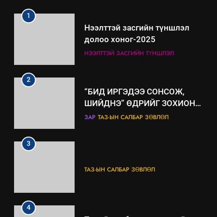
2
“БИД ИРГЭДЭЭ СОНСОЖ,
ШИЙДНЭ” ӨДРИЙГ ЗОХИОН
БАЙГУУЛНА
ЗАР
ТАЗ-ЫН САЛБАР ЗӨВЛӨЛ
3
ТАЗ-ЫН САЛБАР ЗӨВЛӨЛ
4
Төрийн албаны зөвлөлийн
Архангай аймаг дахь салбар
зөвлөлийн 2025 оны үйл
ТАЗ-ЫН САЛБАР ЗӨВЛӨЛ
ажиллагааны жилийн
төлөвлөгөө
5