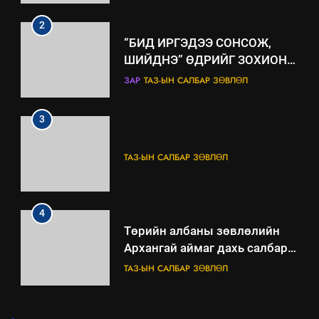
3
ТАЗ-ЫН САЛБАР ЗӨВЛӨЛ
4
Төрийн албаны зөвлөлийн
Архангай аймаг дахь салбар
зөвлөлийн 2025 оны үйл
ТАЗ-ЫН САЛБАР ЗӨВЛӨЛ
ажиллагааны жилийн
төлөвлөгөө
5
“Шинэтгэлээр түүчээлсэн
салбар зөвлөл” аяны хүрээнд
зохион байгуулах арга
ТАЗ-ЫН САЛБАР ЗӨВЛӨЛ
хэмжээний төлөвлөгөө
6
.