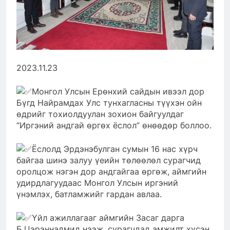
2023.11.23
Монгол Улсын Ерөнхий сайдын ивээл дор
Бүгд Найрамдах Улс тунхагласны түүхэн ойн
өдрийг тохиолдуулан зохион байгуулдаг
“Иргэний андгай өргөх ёслол” өнөөдөр боллоо.
Ёслолд Эрдэнэбулган сумын 16 нас хүрч
байгаа шинэ залуу үеийн төлөөлөл сурагчид
оролцож нэгэн дор андгайгаа өргөж, аймгийн
удирдлагуудаас Монгол Улсын иргэний
үнэмлэх, батламжийг гардан авлаа.
Үйл ажиллагааг аймгийн Засаг дарга
Б.Цэрэннадмид нээж, сурагчдад амжилт хүсэн,