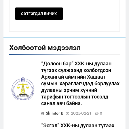
Холбоотой мэдээлэл
“Долоон бар” ХХК-ны дулаан
түгээх сүлжээнд холбогдсон
Архангай аймгийн Хашаат
сумын хэрэглэгчдэд борлуулах
дулааны эрчим хүчний
тарифын тогтоолын төсөлд
санал авч байна.
Shinitor B
2025-02-21
0
“Эсгэл” ХХК-ны дулаан түгээх