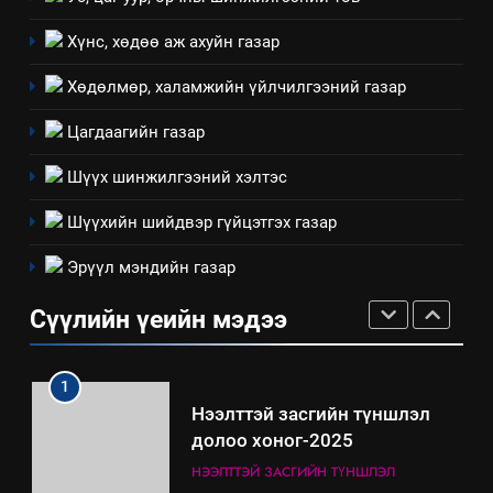
байгаа хууль тогтоомж
ИЛ ТОД БАЙДАЛ
Хүнс, хөдөө аж ахуйн газар
Хөдөлмөр, халамжийн үйлчилгээний газар
8
Мэдээлэл хариуцагчийн
Цагдаагийн газар
явуулж байгаа үйл ажиллагаа,
үйлдвэрлэл, үйлчилгээ,
Шүүх шинжилгээний хэлтэс
ИЛ ТОД БАЙДАЛ
ашиглаж байгаа техник,
Шүүхийн шийдвэр гүйцэтгэх газар
технологийн хүн, мал, амьтны
1
эрүүл мэнд, байгаль орчинд
Эрүүл мэндийн газар
Нээлттэй засгийн түншлэл
үзүүлэх буюу үзүүлж байгаа
долоо хоног-2025
нөлөөллийн талаарх
Сүүлийн үеийн мэдээ
НЭЭЛТТЭЙ ЗАСГИЙН ТҮНШЛЭЛ
мэдээлэл
2
“БИД ИРГЭДЭЭ СОНСОЖ,
ШИЙДНЭ” ӨДРИЙГ ЗОХИОН
БАЙГУУЛНА
ЗАР
ТАЗ-ЫН САЛБАР ЗӨВЛӨЛ