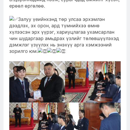
ерөөл өргөлөө.
Залуу үеийнхэнд төр улсаа эрхэмлэн
дээдлэх, эх орон, ард түмнийхээ өмнө
хүлээсэн эрх үүрэг, хариуцлагаа ухамсарлан
чин шударгаар амьдрах үзлийг төлөвшүүлэхэд
дэмжлэг үзүүлэх нь энэхүү арга хэмжээний
зорилго юм.