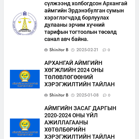
сүлжээнд холбогдсон Архангай
аймгийн Эрдэнэбулган сумын
хэрэглэгчдэд борлуулах
дулааны эрчим хүчний
тарифын тогтоолын төсөлд
санал авч байна.
Shinitor B
2025-02-21
0
АРХАНГАЙ АЙМГИЙН
ХӨГЖЛИЙН 2024 ОНЫ
ТӨЛӨВЛӨГӨӨНИЙ
ХЭРЭГЖИЛТИЙН ТАЙЛАН
Shinitor B
2025-01-08
0
АЙМГИЙН ЗАСАГ ДАРГЫН
2020-2024 ОНЫ ҮЙЛ
АЖИЛЛАГААНЫ
ХӨТӨЛБӨРИЙН
ХЭРЭГЖИЛТИЙН ТАЙЛАН