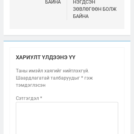
БАЙНА
НЭГДСЭН
ЗӨВЛӨГӨӨН БОЛЖ
БАЙНА
ХАРИУЛТ ҮЛДЭЭНЭ ҮҮ
Таны имэйл хаягийг нийтлэхгүй.
Шаардлагатай талбаруудыг
*
гэж
тэмдэглэсэн
Сэтгэгдэл
*