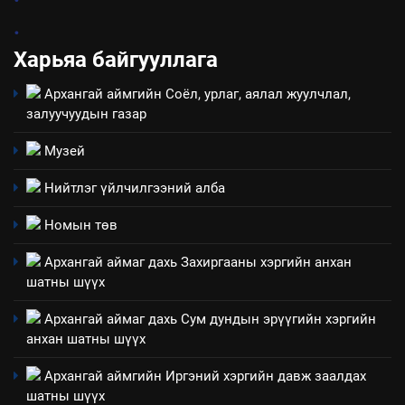
Санхүүгийн тайланд хийсэн
.
аудитын дүгнэлт
Харьяа байгууллага
ИЛ ТОД БАЙДАЛ
Архангай аймгийн Соёл, урлаг, аялал жуулчлал,
7
залуучуудын газар
Үйл ажиллагаандаа мөрдөж
байгаа хууль тогтоомж
Музей
ИЛ ТОД БАЙДАЛ
Нийтлэг үйлчилгээний алба
8
Номын төв
Мэдээлэл хариуцагчийн
Архангай аймаг дахь Захиргааны хэргийн анхан
явуулж байгаа үйл ажиллагаа,
шатны шүүх
үйлдвэрлэл, үйлчилгээ,
ИЛ ТОД БАЙДАЛ
ашиглаж байгаа техник,
Архангай аймаг дахь Сум дундын эрүүгийн хэргийн
технологийн хүн, мал, амьтны
анхан шатны шүүх
1
эрүүл мэнд, байгаль орчинд
Нээлттэй засгийн түншлэл
Архангай аймгийн Иргэний хэргийн давж заалдах
үзүүлэх буюу үзүүлж байгаа
долоо хоног-2025
шатны шүүх
нөлөөллийн талаарх