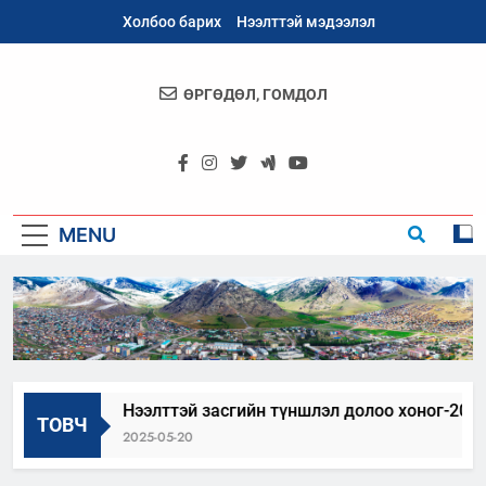
Skip
Холбоо барих
Нээлттэй мэдээлэл
to
content
ӨРГӨДӨЛ, ГОМДОЛ
Архангай
Аймаг
MENU
ЦОО
Нээлттэй засгийн түншлэл долоо хоног-2025
ТОВЧ
2025-05-20