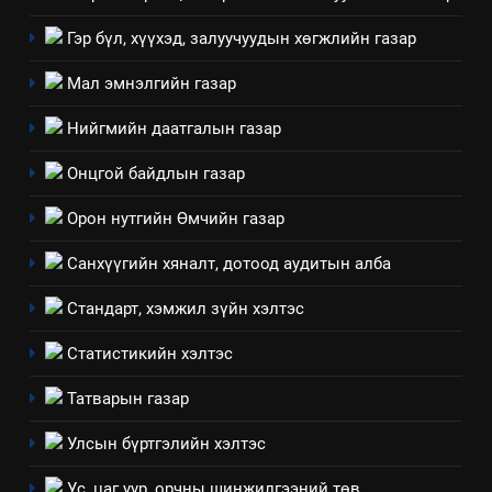
Гэр бүл, хүүхэд, залуучуудын хөгжлийн газар
Мал эмнэлгийн газар
Нийгмийн даатгалын газар
5
Онцгой байдлын газар
“Шинэтгэлээр түүчээлсэн
салбар зөвлөл” аяны хүрээнд
Орон нутгийн Өмчийн газар
зохион байгуулах арга
ТАЗ-ЫН САЛБАР ЗӨВЛӨЛ
хэмжээний төлөвлөгөө
Санхүүгийн хяналт, дотоод аудитын алба
6
Стандарт, хэмжил зүйн хэлтэс
Санхүүгийн тайланд хийсэн
аудитын дүгнэлт
Статистикийн хэлтэс
ИЛ ТОД БАЙДАЛ
Татварын газар
7
Улсын бүртгэлийн хэлтэс
Үйл ажиллагаандаа мөрдөж
Ус, цаг уур, орчны шинжилгээний төв