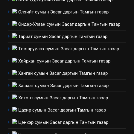
үйлдвэрлэл, үйлчилгээ,
ИЛ ТОД БАЙДАЛ
ашиглаж байгаа техник,
Өлзийт сумын Засаг даргын Тамгын газар
технологийн хүн, мал, амьтны
1
эрүүл мэнд, байгаль орчинд
Өндөр-Улаан сумын Засаг даргын Тамгын газар
Нээлттэй засгийн түншлэл
үзүүлэх буюу үзүүлж байгаа
долоо хоног-2025
нөлөөллийн талаарх
Тариат сумын Засаг даргын Тамгын газар
НЭЭЛТТЭЙ ЗАСГИЙН ТҮНШЛЭЛ
мэдээлэл
Төвшрүүлэх сумын Засаг даргын Тамгын газар
2
Хайрхан сумын Засаг даргын Тамгын газар
“БИД ИРГЭДЭЭ СОНСОЖ,
ШИЙДНЭ” ӨДРИЙГ ЗОХИОН
Хангай сумын Засаг даргын Тамгын газар
БАЙГУУЛНА
ЗАР
ТАЗ-ЫН САЛБАР ЗӨВЛӨЛ
Хашаат сумын Засаг даргын Тамгын газар
3
Хотонт сумын Засаг даргын Тамгын газар
Цахир сумын Засаг даргын Тамгын газар
ТАЗ-ЫН САЛБАР ЗӨВЛӨЛ
Цэнхэр сумын Засаг даргын Тамгын газар