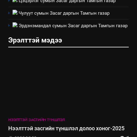
Цэцэрлэг сумын Засаг даргын Тамгын газар
4
Төрийн албаны зөвлөлийн
Чулуут сумын Засаг даргын Тамгын газар
Архангай аймаг дахь салбар
зөвлөлийн 2025 оны үйл
Эрдэнэмандал сумын Засаг даргын Тамгын газар
ТАЗ-ЫН САЛБАР ЗӨВЛӨЛ
ажиллагааны жилийн
Эрэлттэй мэдээ
төлөвлөгөө
5
“Шинэтгэлээр түүчээлсэн
салбар зөвлөл” аяны хүрээнд
зохион байгуулах арга
ТАЗ-ЫН САЛБАР ЗӨВЛӨЛ
хэмжээний төлөвлөгөө
6
Санхүүгийн тайланд хийсэн
аудитын дүгнэлт
ИЛ ТОД БАЙДАЛ
НЭЭЛТТЭЙ ЗАСГИЙН ТҮНШЛЭЛ
7
Нээлттэй засгийн түншлэл долоо хоног-2025
Үйл ажиллагаандаа мөрдөж