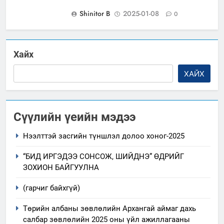
Shinitor B
2025-01-08
0
Хайх
ХАЙХ
Сүүлийн үеийн мэдээ
Нээлттэй засгийн түншлэл долоо хоног-2025
“БИД ИРГЭДЭЭ СОНСОЖ, ШИЙДНЭ” ӨДРИЙГ
ЗОХИОН БАЙГУУЛНА
(гарчиг байхгүй)
Төрийн албаны зөвлөлийн Архангай аймаг дахь
салбар зөвлөлийн 2025 оны үйл ажиллагааны