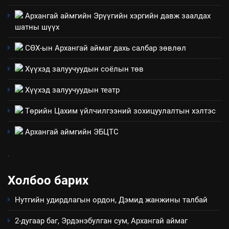
НЭЭЛТТЭЙ ЗАСГИЙН ТҮНШЛЭЛ
мэдээлэл
Архангай аймгийн Эрүүгийн хэргийн давж заалдах
шатны шүүх
2
“БИД ИРГЭДЭЭ СОНСОЖ,
СӨХ-ын Архангай аймаг дахь салбар зөвлөл
ШИЙДНЭ” ӨДРИЙГ ЗОХИОН
Хүүхэд залуучуудын соёлын төв
БАЙГУУЛНА
ЗАР
ТАЗ-ЫН САЛБАР ЗӨВЛӨЛ
Хүүхэд залуучуудын театр
3
Төрийн Цахим үйлчилгээний зохицуулалтын хэлтэс
ТАЗ-ЫН САЛБАР ЗӨВЛӨЛ
Архангай аймгийн ЭБЦТС
.
4
Холбоо барих
Төрийн албаны зөвлөлийн
Архангай аймаг дахь салбар
Нутгийн удирдлагын ордон, Дэмид жанжины талбай
зөвлөлийн 2025 оны үйл
ТАЗ-ЫН САЛБАР ЗӨВЛӨЛ
ажиллагааны жилийн
2-дугаар баг, Эрдэнэбулган сум, Архангай аймаг