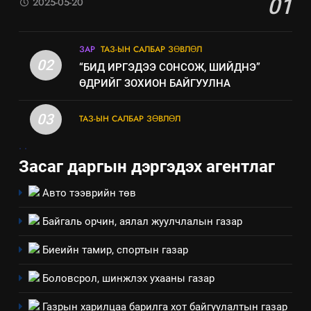
01
2025-05-20
байгаа хууль тогтоомж
ИЛ ТОД БАЙДАЛ
ЗАР
ТАЗ-ЫН САЛБАР ЗӨВЛӨЛ
8
02
“БИД ИРГЭДЭЭ СОНСОЖ, ШИЙДНЭ”
Мэдээлэл хариуцагчийн
ӨДРИЙГ ЗОХИОН БАЙГУУЛНА
явуулж байгаа үйл ажиллагаа,
үйлдвэрлэл, үйлчилгээ,
ИЛ ТОД БАЙДАЛ
03
ТАЗ-ЫН САЛБАР ЗӨВЛӨЛ
ашиглаж байгаа техник,
.
.
технологийн хүн, мал, амьтны
эрүүл мэнд, байгаль орчинд
Засаг даргын дэргэдэх агентлаг
үзүүлэх буюу үзүүлж байгаа
Авто тээврийн төв
нөлөөллийн талаарх
мэдээлэл
Байгаль орчин, аялал жуулчлалын газар
Биеийн тамир, спортын газар
Боловсрол, шинжлэх ухааны газар
Газрын харилцаа барилга хот байгуулалтын газар