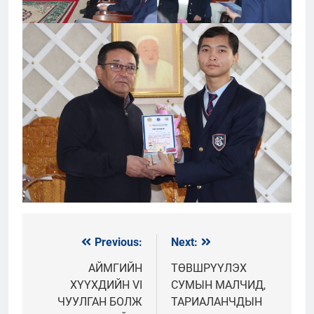
Previous:
Next:
Мэдээний
цэс
АЙМГИЙН
ТӨВШРҮҮЛЭХ
ХҮҮХДИЙН VI
СУМЫН МАЛЧИД,
ЧУУЛГАН БОЛЖ
ТАРИАЛАНЧДЫН