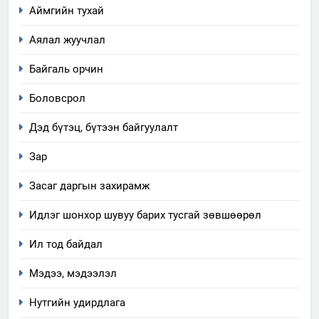
Аймгийн тухай
Аялал жуучлал
Байгаль орчин
Боловсрол
Дэд бүтэц, бүтээн байгуулалт
Зар
Засаг даргын захирамж
Идлэг шонхор шувуу барих тусгай зөвшөөрөл
Ил тод байдал
Мэдээ, мэдээлэл
Нутгийн удирдлага