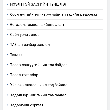
НЭЭЛТТЭЙ ЗАСГИЙН ТҮНШЛЭЛ
Орон нутгийн өмчит хуулийн этгээдийн мэдээлэл
Өргөдөл, гомдол шийдвэрлэлт
Соёл урлаг, спорт
ТАЗ-ын салбар зөвлөл
Тендер
Төсөв санхүүгийн ил тод байдал
5
“Шинэтгэлээр түүчээлсэн
Төсөл хөтөлбөр
салбар зөвлөл” аяны хүрээнд
зохион байгуулах арга
Үйл ажиллагааны ил тод байдал
ТАЗ-ЫН САЛБАР ЗӨВЛӨЛ
хэмжээний төлөвлөгөө
Хөдөлмөр, нийгмийн хамгаалал
6
Санхүүгийн тайланд хийсэн
Хөдөөгийн сэргэлт