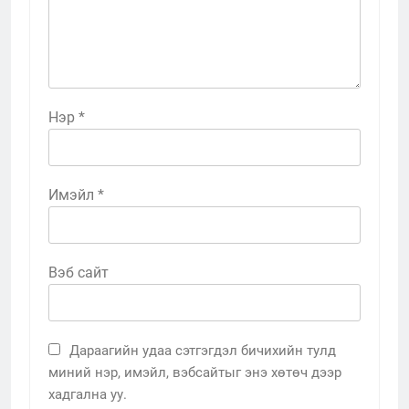
Нэр
*
Имэйл
*
Вэб сайт
Дараагийн удаа сэтгэгдэл бичихийн тулд
миний нэр, имэйл, вэбсайтыг энэ хөтөч дээр
хадгална уу.