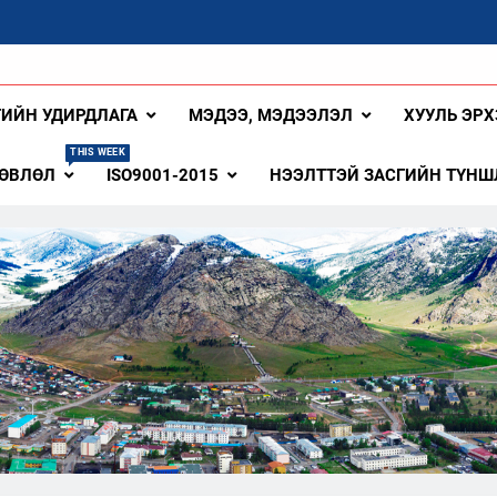
ангай Аймаг
ГИЙН УДИРДЛАГА
МЭДЭЭ, МЭДЭЭЛЭЛ
ХУУЛЬ ЭРХ
THIS WEEK
ЗӨВЛӨЛ
ISO9001-2015
НЭЭЛТТЭЙ ЗАСГИЙН ТҮНШ