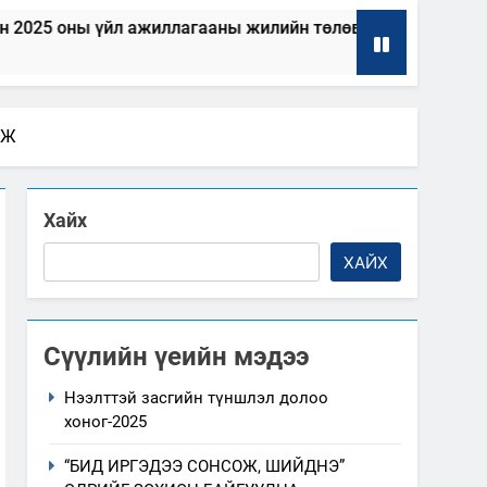
л ажиллагааны жилийн төлөвлөгөө
“Шинэтгэлээр түү
2025-04-04
РЖ
Хайх
ХАЙХ
Сүүлийн үеийн мэдээ
Нээлттэй засгийн түншлэл долоо
хоног-2025
“БИД ИРГЭДЭЭ СОНСОЖ, ШИЙДНЭ”