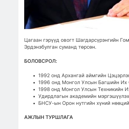
Цагаан гэрүүд овогт Шагдарсүрэнгийн Го
Эрдэнэбулган суманд төрсөн.
БОЛОВСРОЛ:
1992 онд Архангай аймгийн Цэцэрлэг
1996 онд Монгол Улсын Багшийн Их 
1998 онд Монгол Улсын Техникийн И
Удирдлагын академийн мэргэшүүлэх 
БНСУ-ын Орон нутгийн хүний нөөций
АЖЛЫН ТУРШЛАГА