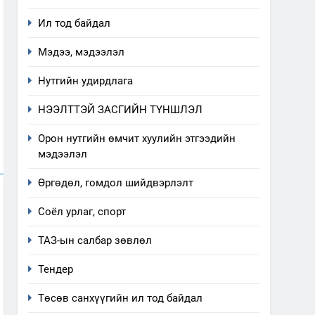
Ил тод байдал
5
Мэдээ, мэдээлэл
“Шинэтгэлээр түүчээлсэн
салбар зөвлөл” аяны
Нутгийн удирдлага
хүрээнд зохион байгуулах
ТАЗ-ЫН САЛБАР ЗӨВЛӨЛ
арга хэмжээний төлөвлөгөө
НЭЭЛТТЭЙ ЗАСГИЙН ТҮНШЛЭЛ
6
Санхүүгийн тайланд хийсэн
Орон нутгийн өмчит хуулийн этгээдийн
аудитын дүгнэлт
мэдээлэл
ИЛ ТОД БАЙДАЛ
Өргөдөл, гомдол шийдвэрлэлт
7
Соёл урлаг, спорт
Үйл ажиллагаандаа мөрдөж
байгаа хууль тогтоомж
ТАЗ-ын салбар зөвлөл
ИЛ ТОД БАЙДАЛ
Тендер
8
Мэдээлэл хариуцагчийн
Төсөв санхүүгийн ил тод байдал
явуулж байгаа үйл