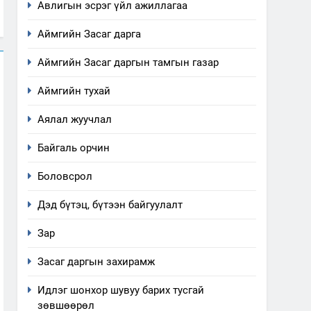
Авлигын эсрэг үйл ажиллагаа
Аймгийн Засаг дарга
Аймгийн Засаг даргын тамгын газар
Аймгийн тухай
Аялал жуучлал
Байгаль орчин
Боловсрол
Дэд бүтэц, бүтээн байгуулалт
Зар
Засаг даргын захирамж
Идлэг шонхор шувуу барих тусгай
зөвшөөрөл