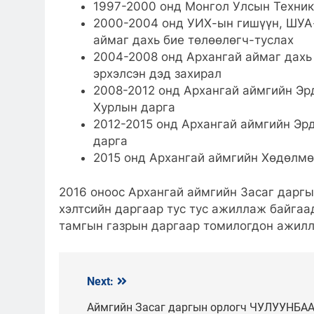
1997-2000 онд Монгол Улсын Техник
2000-2004 онд УИХ-ын гишүүн, ШУА
аймаг дахь бие төлөөлөгч-туслах
2004-2008 онд Архангай аймаг дахь
эрхэлсэн дэд захирал
2008-2012 онд Архангай аймгийн Эр
Хурлын дарга
2012-2015 онд Архангай аймгийн Э
дарга
2015 онд Архангай аймгийн Хөдөлмө
2016 оноос Архангай аймгийн Засаг дарг
хэлтсийн даргаар тус тус ажиллаж байгаа
тамгын газрын даргаар томилогдон ажилл
Next:
Мэдээний
цэс
Аймгийн Засаг даргын орлогч ЧУЛУУН