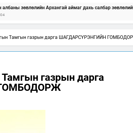
лийн Архангай аймаг дахь салбар зөвлөлийн 2025 оны үй
аргын Тамгын газрын дарга ШАГДАРСҮРЭНГИЙН ГОМБОДО
 Тамгын газрын дарга
 ГОМБОДОРЖ