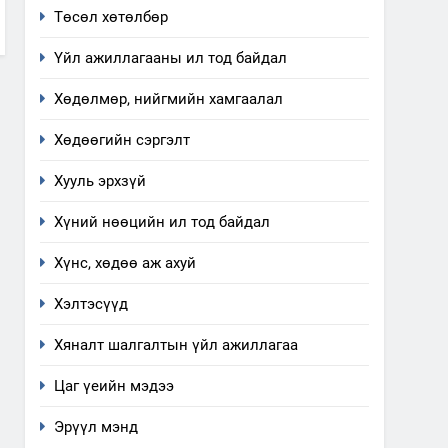
Төсөл хөтөлбөр
ажиллагаа, үйлдвэрлэл,
ИЛ ТОД БАЙДАЛ
үйлчилгээ, ашиглаж байгаа
Үйл ажиллагааны ил тод байдал
техник, технологийн хүн,
1
Нээлттэй засгийн түншлэл
мал, амьтны эрүүл мэнд,
Хөдөлмөр, нийгмийн хамгаалал
долоо хоног-2025
байгаль орчинд үзүүлэх
НЭЭЛТТЭЙ ЗАСГИЙН ТҮНШЛЭЛ
Хөдөөгийн сэргэлт
буюу үзүүлж байгаа
нөлөөллийн талаарх
Хууль эрхзүй
2
мэдээлэл
“БИД ИРГЭДЭЭ СОНСОЖ,
Хүний нөөцийн ил тод байдал
ШИЙДНЭ” ӨДРИЙГ ЗОХИОН
БАЙГУУЛНА
ЗАР
ТАЗ-ЫН САЛБАР ЗӨВЛӨЛ
Хүнс, хөдөө аж ахуй
3
Хэлтэсүүд
ТАЗ-ЫН САЛБАР ЗӨВЛӨЛ
Хяналт шалгалтын үйл ажиллагаа
Цаг үеийн мэдээ
4
Эрүүл мэнд
Төрийн албаны зөвлөлийн