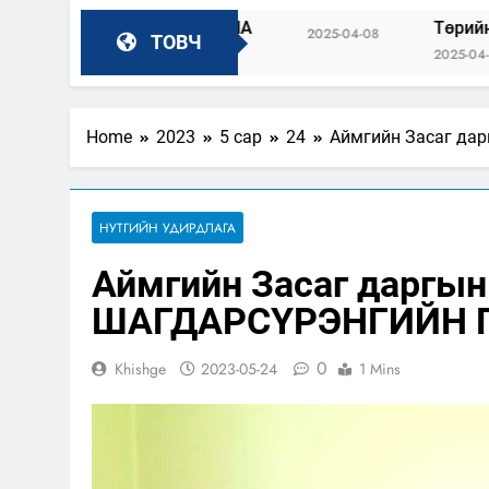
ИОН БАЙГУУЛНА
Төрийн албаны зөвлө
2025-04-08
ТОВЧ
2025-04-04
Home
2023
5 сар
24
Аймгийн Засаг д
НУТГИЙН УДИРДЛАГА
Аймгийн Засаг даргын
ШАГДАРСҮРЭНГИЙН
0
Khishge
2023-05-24
1 Mins