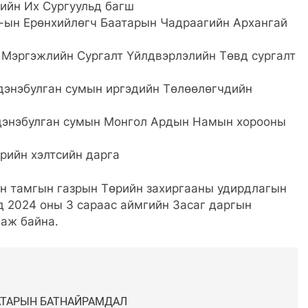
ийн Их Сургуульд багш
-ын Ерөнхийлөгч Баатарын Чадраагийн Архангай
 Мэргэжлийн Сургалт Үйлдвэрлэлийн Төвд сургалт
дэнэбулган сумын иргэдийн Төлөөлөгчдийн
рдэнэбулган сумын Монгол Ардын Намын хорооны
рийн хэлтсийн дарга
ын тамгын газрын Төрийн захиргааны удирдлагын
д 2024 оны 3 сараас аймгийн Засаг даргын
аж байна.
БААТАРЫН БАТНАЙРАМДАЛ