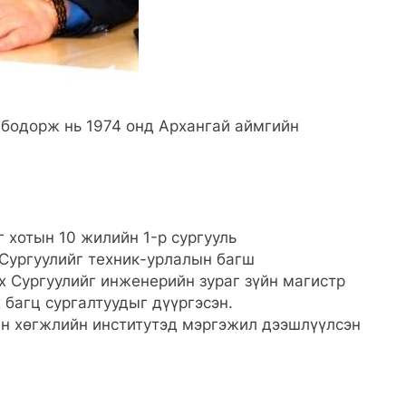
мбодорж нь 1974 онд Архангай аймгийн
 хотын 10 жилийн 1-р сургууль
Сургуулийг техник-урлалын багш
х Сургуулийг инженерийн зураг зүйн магистр
багц сургалтуудыг дүүргэсэн.
н хөгжлийн институтэд мэргэжил дээшлүүлсэн