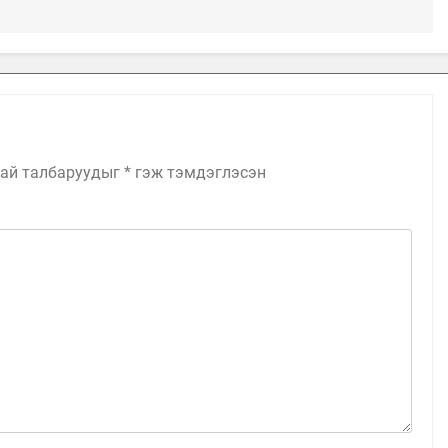
ай талбаруудыг
*
гэж тэмдэглэсэн