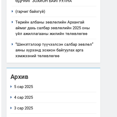
ӨДРИЙГ ЗОХИОН БАЙГУУЛНА
(гарчиг байхгүй)
Төрийн албаны зөвлөлийн Архангай
аймаг дахь салбар зөвлөлийн 2025 оны
үйл ажиллагааны жилийн төлөвлөгөө
“Шинэтгэлээр түүчээлсэн салбар зөвлөл”
аяны хүрээнд зохион байгуулах арга
хэмжээний төлөвлөгөө
Архив
5 сар 2025
4 сар 2025
3 сар 2025