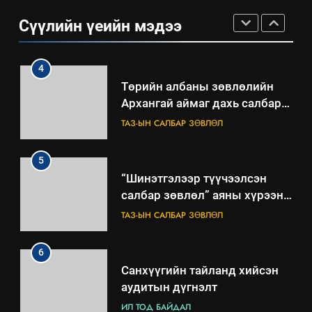
ТАЗ-ЫН САЛБАР ЗӨВЛӨЛ
Сүүлийн үеийн мэдээ
4
Төрийн албаны зөвлөлийн
Архангай аймаг дахь салбар
зөвлөлийн 2025 оны үйл
ТАЗ-ЫН САЛБАР ЗӨВЛӨЛ
ажиллагааны жилийн
төлөвлөгөө
5
“Шинэтгэлээр түүчээлсэн
салбар зөвлөл” аяны хүрээнд
зохион байгуулах арга
ТАЗ-ЫН САЛБАР ЗӨВЛӨЛ
хэмжээний төлөвлөгөө
6
Санхүүгийн тайланд хийсэн
аудитын дүгнэлт
ИЛ ТОД БАЙДАЛ