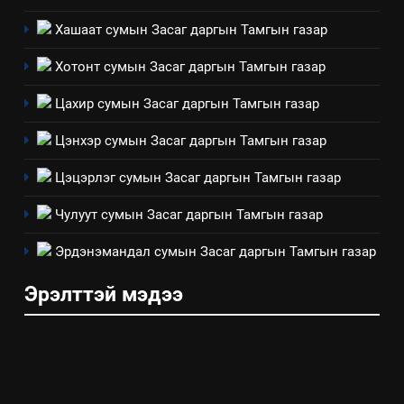
зөвлөлийн 2025 оны үйл
ТАЗ-ЫН САЛБАР ЗӨВЛӨЛ
Хашаат сумын Засаг даргын Тамгын газар
ажиллагааны жилийн
төлөвлөгөө
5
Хотонт сумын Засаг даргын Тамгын газар
“Шинэтгэлээр түүчээлсэн
Цахир сумын Засаг даргын Тамгын газар
салбар зөвлөл” аяны хүрээнд
зохион байгуулах арга
ТАЗ-ЫН САЛБАР ЗӨВЛӨЛ
Цэнхэр сумын Засаг даргын Тамгын газар
хэмжээний төлөвлөгөө
Цэцэрлэг сумын Засаг даргын Тамгын газар
6
Санхүүгийн тайланд хийсэн
Чулуут сумын Засаг даргын Тамгын газар
аудитын дүгнэлт
Эрдэнэмандал сумын Засаг даргын Тамгын газар
ИЛ ТОД БАЙДАЛ
Эрэлттэй мэдээ
7
Үйл ажиллагаандаа мөрдөж
байгаа хууль тогтоомж
ИЛ ТОД БАЙДАЛ