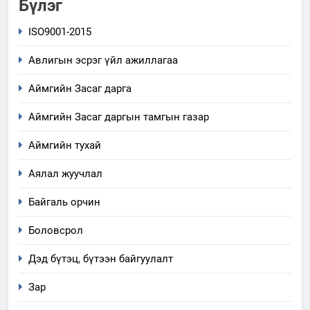
Бүлэг
ISO9001-2015
Авлигын эсрэг үйл ажиллагаа
Аймгийн Засаг дарга
Аймгийн Засаг даргын тамгын газар
Аймгийн тухай
Аялал жуучлал
Байгаль орчин
Боловсрол
Дэд бүтэц, бүтээн байгуулалт
Зар