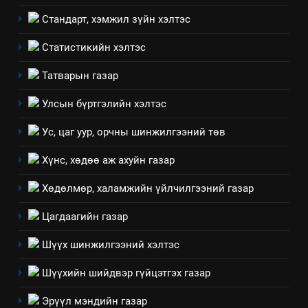
8
Стандарт, хэмжил зүйн хэлтэс
Мэдээлэл хариуцагчийн
явуулж байгаа үйл ажиллагаа,
Статистикийн хэлтэс
үйлдвэрлэл, үйлчилгээ,
ИЛ ТОД БАЙДАЛ
Татварын газар
ашиглаж байгаа техник,
технологийн хүн, мал, амьтны
1
Улсын бүртгэлийн хэлтэс
эрүүл мэнд, байгаль орчинд
Нээлттэй засгийн түншлэл
үзүүлэх буюу үзүүлж байгаа
Ус, цаг уур, орчны шинжилгээний төв
долоо хоног-2025
нөлөөллийн талаарх
НЭЭЛТТЭЙ ЗАСГИЙН ТҮНШЛЭЛ
Хүнс, хөдөө аж ахуйн газар
мэдээлэл
Хөдөлмөр, халамжийн үйлчилгээний газар
2
“БИД ИРГЭДЭЭ СОНСОЖ,
Цагдаагийн газар
ШИЙДНЭ” ӨДРИЙГ ЗОХИОН
БАЙГУУЛНА
Шүүх шинжилгээний хэлтэс
ЗАР
ТАЗ-ЫН САЛБАР ЗӨВЛӨЛ
Шүүхийн шийдвэр гүйцэтгэх газар
3
Эрүүл мэндийн газар