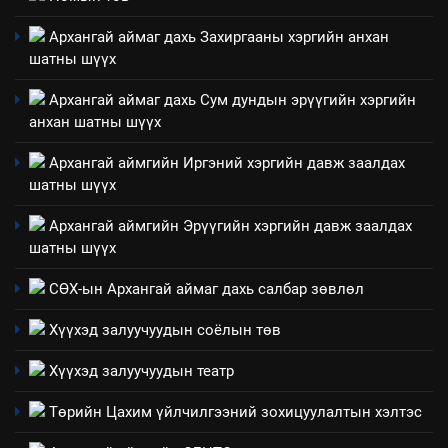
“БИД ИРГЭДЭЭ СОНСОЖ,
Архангай аймаг дахь Захиргааны хэргийн анхан
ШИЙДНЭ” ӨДРИЙГ ЗОХИОН
шатны шүүх
БАЙГУУЛНА
ЗАР
ТАЗ-ЫН САЛБАР ЗӨВЛӨЛ
Архангай аймаг дахь Сум дундын эрүүгийн хэргийн
анхан шатны шүүх
3
Архангай аймгийн Иргэний хэргийн давж заалдах
ТАЗ-ЫН САЛБАР ЗӨВЛӨЛ
шатны шүүх
Архангай аймгийн Эрүүгийн хэргийн давж заалдах
шатны шүүх
4
Төрийн албаны зөвлөлийн
СӨХ-ын Архангай аймаг дахь салбар зөвлөл
Архангай аймаг дахь салбар
Хүүхэд залуучуудын соёлын төв
зөвлөлийн 2025 оны үйл
ТАЗ-ЫН САЛБАР ЗӨВЛӨЛ
ажиллагааны жилийн
Хүүхэд залуучуудын театр
төлөвлөгөө
5
Төрийн Цахим үйлчилгээний зохицуулалтын хэлтэс
“Шинэтгэлээр түүчээлсэн
салбар зөвлөл” аяны хүрээнд