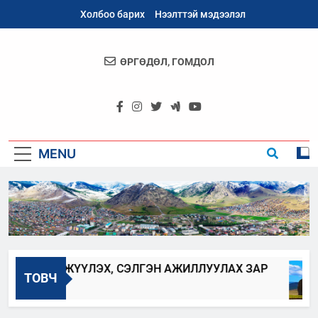
Skip
Холбоо барих
Нээлттэй мэдээлэл
to
content
ӨРГӨДӨЛ, ГОМДОЛ
Архангай
Аймаг
MENU
ИЙГ ШИЛЖҮҮЛЭХ, СЭЛГЭН АЖИЛЛУУЛАХ ЗАР
ТОВЧ