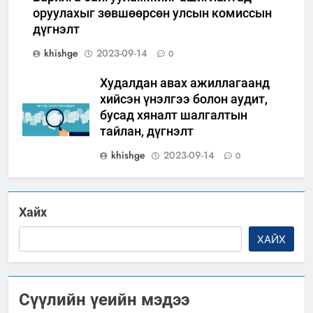
оруулахыг зөвшөөрсөн улсын комиссын
дүгнэлт
khishge
2023-09-14
0
Худалдан авах ажиллагаанд
хийсэн үнэлгээ болон аудит,
бусад хяналт шалгалтын
тайлан, дүгнэлт
khishge
2023-09-14
0
Хайх
ХАЙХ
Сүүлийн үеийн мэдээ