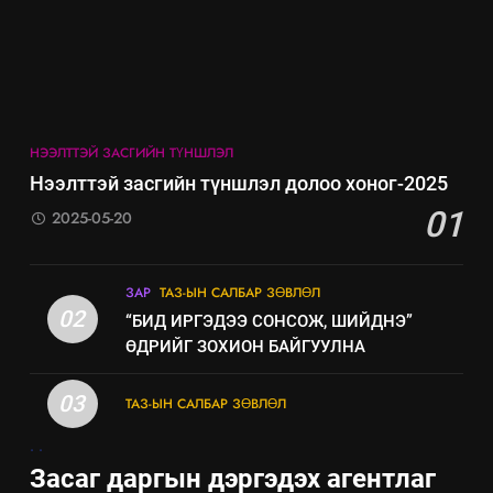
8
Мэдээлэл хариуцагчийн
явуулж байгаа үйл ажиллагаа,
үйлдвэрлэл, үйлчилгээ,
ИЛ ТОД БАЙДАЛ
ашиглаж байгаа техник,
НЭЭЛТТЭЙ ЗАСГИЙН ТҮНШЛЭЛ
технологийн хүн, мал, амьтны
эрүүл мэнд, байгаль орчинд
Нээлттэй засгийн түншлэл долоо хоног-2025
үзүүлэх буюу үзүүлж байгаа
01
2025-05-20
нөлөөллийн талаарх
мэдээлэл
ЗАР
ТАЗ-ЫН САЛБАР ЗӨВЛӨЛ
02
“БИД ИРГЭДЭЭ СОНСОЖ, ШИЙДНЭ”
ӨДРИЙГ ЗОХИОН БАЙГУУЛНА
03
ТАЗ-ЫН САЛБАР ЗӨВЛӨЛ
.
.
Засаг даргын дэргэдэх агентлаг