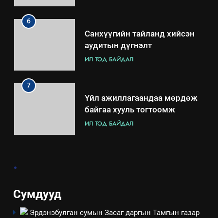
хэмжээний төлөвлөгөө
6
Санхүүгийн тайланд хийсэн
аудитын дүгнэлт
ИЛ ТОД БАЙДАЛ
7
Үйл ажиллагаандаа мөрдөж
байгаа хууль тогтоомж
ИЛ ТОД БАЙДАЛ
8
.
Мэдээлэл хариуцагчийн
явуулж байгаа үйл ажиллагаа,
үйлдвэрлэл, үйлчилгээ,
ИЛ ТОД БАЙДАЛ
Сумдууд
ашиглаж байгаа техник,
технологийн хүн, мал, амьтны
Эрдэнэбулган сумын Засаг даргын Тамгын газар
1