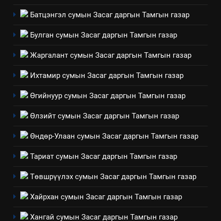
эрүүл мэнд, байгаль орчинд
Нээлттэй засгийн түншлэл
үзүүлэх буюу үзүүлж байгаа
Батцэнгэл сумын Засаг даргын Тамгын газар
долоо хоног-2025
нөлөөллийн талаарх
НЭЭЛТТЭЙ ЗАСГИЙН ТҮНШЛЭЛ
Булган сумын Засаг даргын Тамгын газар
мэдээлэл
Жаргалант сумын Засаг даргын Тамгын газар
2
“БИД ИРГЭДЭЭ СОНСОЖ,
Ихтамир сумын Засаг даргын Тамгын газар
ШИЙДНЭ” ӨДРИЙГ ЗОХИОН
Өгийнуур сумын Засаг даргын Тамгын газар
БАЙГУУЛНА
ЗАР
ТАЗ-ЫН САЛБАР ЗӨВЛӨЛ
Өлзийт сумын Засаг даргын Тамгын газар
3
Өндөр-Улаан сумын Засаг даргын Тамгын газар
ТАЗ-ЫН САЛБАР ЗӨВЛӨЛ
Тариат сумын Засаг даргын Тамгын газар
Төвшрүүлэх сумын Засаг даргын Тамгын газар
4
Хайрхан сумын Засаг даргын Тамгын газар
Төрийн албаны зөвлөлийн
Архангай аймаг дахь салбар
Хангай сумын Засаг даргын Тамгын газар