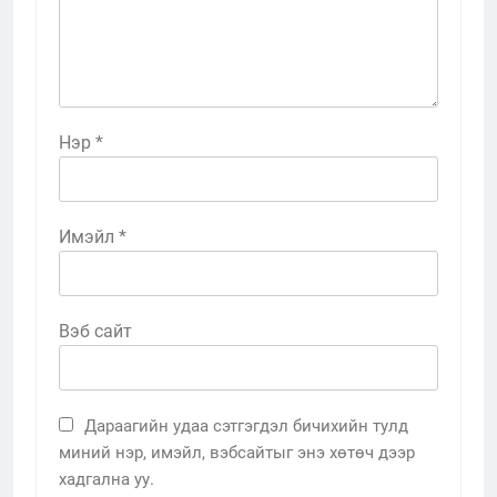
Нэр
*
Имэйл
*
Вэб сайт
Дараагийн удаа сэтгэгдэл бичихийн тулд
миний нэр, имэйл, вэбсайтыг энэ хөтөч дээр
хадгална уу.