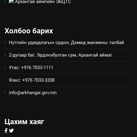
Архангай аймгийн ЭБЦТС
зохион байгуулах арга
ТАЗ-ЫН САЛБАР ЗӨВЛӨЛ
хэмжээний төлөвлөгөө
.
6
Холбоо барих
Санхүүгийн тайланд хийсэн
аудитын дүгнэлт
Нутгийн удирдлагын ордон, Дэмид жанжины талбай
ИЛ ТОД БАЙДАЛ
2-дугаар баг, Эрдэнэбулган сум, Архангай аймаг
7
Утас: +976 7033-1111
Үйл ажиллагаандаа мөрдөж
байгаа хууль тогтоомж
Факс: +976 7033-3208
ИЛ ТОД БАЙДАЛ
info@arkhangai.gov.mn
8
.
Мэдээлэл хариуцагчийн
явуулж байгаа үйл ажиллагаа,
Цахим хаяг
үйлдвэрлэл, үйлчилгээ,
ИЛ ТОД БАЙДАЛ
ашиглаж байгаа техник,