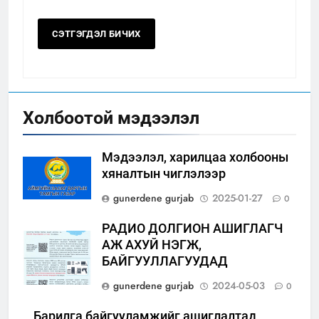
Холбоотой мэдээлэл
Мэдээлэл, харилцаа холбооны
хяналтын чиглэлээр
gunerdene gurjab
2025-01-27
0
РАДИО ДОЛГИОН АШИГЛАГЧ
АЖ АХУЙ НЭГЖ,
БАЙГУУЛЛАГУУДАД
gunerdene gurjab
2024-05-03
0
Барилга байгууламжийг ашиглалтад