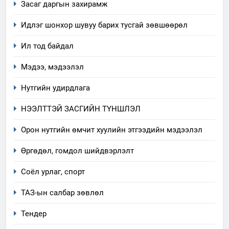
Засаг даргын захирамж
Идлэг шонхор шувуу барих тусгай зөвшөөрөл
Ил тод байдал
Мэдээ, мэдээлэл
Нутгийн удирдлага
5
НЭЭЛТТЭЙ ЗАСГИЙН ТҮНШЛЭЛ
“Шинэтгэлээр түүчээлсэн
салбар зөвлөл” аяны хүрээнд
Орон нутгийн өмчит хуулийн этгээдийн мэдээлэл
зохион байгуулах арга
ТАЗ-ЫН САЛБАР ЗӨВЛӨЛ
Өргөдөл, гомдол шийдвэрлэлт
хэмжээний төлөвлөгөө
6
Соёл урлаг, спорт
Санхүүгийн тайланд хийсэн
ТАЗ-ын салбар зөвлөл
аудитын дүгнэлт
ИЛ ТОД БАЙДАЛ
Тендер