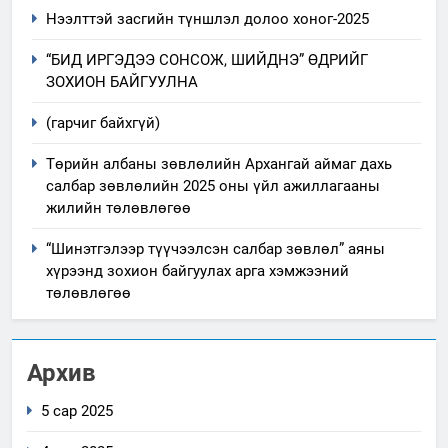
Нээлттэй засгийн түншлэл долоо хоног-2025
“БИД ИРГЭДЭЭ СОНСОЖ, ШИЙДНЭ” ӨДРИЙГ
ЗОХИОН БАЙГУУЛНА
(гарчиг байхгүй)
Төрийн албаны зөвлөлийн Архангай аймаг дахь
салбар зөвлөлийн 2025 оны үйл ажиллагааны
жилийн төлөвлөгөө
“Шинэтгэлээр түүчээлсэн салбар зөвлөл” аяны
хүрээнд зохион байгуулах арга хэмжээний
төлөвлөгөө
Архив
5 сар 2025