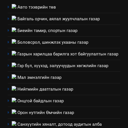
Авто тээврийн төв
Байгаль орчин, аялал жуулчлалын газар
5
“Шинэтгэлээр түүчээлсэн
Биеийн тамир, спортын газар
салбар зөвлөл” аяны хүрээнд
зохион байгуулах арга
Боловсрол, шинжлэх ухааны газар
ТАЗ-ЫН САЛБАР ЗӨВЛӨЛ
хэмжээний төлөвлөгөө
Газрын харилцаа барилга хот байгуулалтын газар
6
Санхүүгийн тайланд хийсэн
Гэр бүл, хүүхэд, залуучуудын хөгжлийн газар
аудитын дүгнэлт
Мал эмнэлгийн газар
ИЛ ТОД БАЙДАЛ
Нийгмийн даатгалын газар
7
Онцгой байдлын газар
Үйл ажиллагаандаа мөрдөж
байгаа хууль тогтоомж
Орон нутгийн Өмчийн газар
ИЛ ТОД БАЙДАЛ
Санхүүгийн хяналт, дотоод аудитын алба