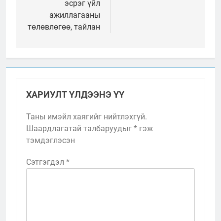
эсрэг үйл
ажиллагааны
төлөвлөгөө, тайлан
ХАРИУЛТ ҮЛДЭЭНЭ ҮҮ
Таны имэйл хаягийг нийтлэхгүй.
Шаардлагатай талбаруудыг
*
гэж
тэмдэглэсэн
Сэтгэгдэл
*