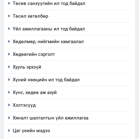
Төсөв санхүүгийн ил тод байдал
7
Үйл ажиллагаандаа мөрдөж
Төсөл хөтөлбөр
байгаа хууль тогтоомж
Үйл ажиллагааны ил тод байдал
ИЛ ТОД БАЙДАЛ
Хөдөлмөр, нийгмийн хамгаалал
8
Мэдээлэл хариуцагчийн
Хөдөөгийн сэргэлт
явуулж байгаа үйл ажиллагаа,
Хууль эрхзүй
үйлдвэрлэл, үйлчилгээ,
ИЛ ТОД БАЙДАЛ
ашиглаж байгаа техник,
Хүний нөөцийн ил тод байдал
технологийн хүн, мал, амьтны
1
эрүүл мэнд, байгаль орчинд
Хүнс, хөдөө аж ахуй
Нээлттэй засгийн түншлэл
үзүүлэх буюу үзүүлж байгаа
долоо хоног-2025
Хэлтэсүүд
нөлөөллийн талаарх
НЭЭЛТТЭЙ ЗАСГИЙН ТҮНШЛЭЛ
мэдээлэл
Хяналт шалгалтын үйл ажиллагаа
2
Цаг үеийн мэдээ
“БИД ИРГЭДЭЭ СОНСОЖ,