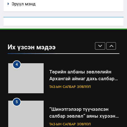
ШИЙДНЭ” ӨДРИЙГ ЗОХИОН
Эрүүл мэнд
БАЙГУУЛНА
ЗАР
ТАЗ-ЫН САЛБАР ЗӨВЛӨЛ
3
ТАЗ-ЫН САЛБАР ЗӨВЛӨЛ
Их үзсэн мэдээ
4
Төрийн албаны зөвлөлийн
Архангай аймаг дахь салбар
зөвлөлийн 2025 оны үйл
ТАЗ-ЫН САЛБАР ЗӨВЛӨЛ
ажиллагааны жилийн
төлөвлөгөө
5
“Шинэтгэлээр түүчээлсэн
салбар зөвлөл” аяны хүрээнд
зохион байгуулах арга
ТАЗ-ЫН САЛБАР ЗӨВЛӨЛ