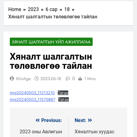
Home
2023
6 сар
18
Хяналт шалгалтын төлөвлөгөө тайлан
ХЯНАЛТ ШАЛГАЛТЫН ҮЙЛ АЖИЛЛАГАА
Хяналт шалгалтын
төлөвлөгөө тайлан
0
Khishge
2023-06-18
1 Mins
img20240503_11213210
Татах
img20240503_11570867
Татах
Previous:
Next:
Мэдээний
цэс
2023 оны Авлигын
Хяналтын хуудас