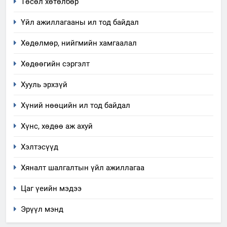
Төсөл хөтөлбөр
ШИЙДНЭ” ӨДРИЙГ ЗОХИОН
БАЙГУУЛНА
Үйл ажиллагааны ил тод байдал
ЗАР
ТАЗ-ЫН САЛБАР ЗӨВЛӨЛ
Хөдөлмөр, нийгмийн хамгаалал
3
Хөдөөгийн сэргэлт
ТАЗ-ЫН САЛБАР ЗӨВЛӨЛ
Хууль эрхзүй
Хүний нөөцийн ил тод байдал
4
Хүнс, хөдөө аж ахуй
Төрийн албаны зөвлөлийн
Архангай аймаг дахь салбар
Хэлтэсүүд
зөвлөлийн 2025 оны үйл
ТАЗ-ЫН САЛБАР ЗӨВЛӨЛ
ажиллагааны жилийн
Хяналт шалгалтын үйл ажиллагаа
төлөвлөгөө
5
Цаг үеийн мэдээ
“Шинэтгэлээр түүчээлсэн
салбар зөвлөл” аяны хүрээнд
Эрүүл мэнд
зохион байгуулах арга
ТАЗ-ЫН САЛБАР ЗӨВЛӨЛ