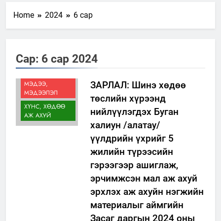
Home
2024
6 сар
Сар:
6 сар 2024
МЭДЭЭ,
ЗАРЛАЛ: Шинэ хөдөө
МЭДЭЭЛЭЛ
төслийн хүрээнд
ХҮНС, ХӨДӨӨ
нийлүүлэгдэх Буган
АЖ АХУЙ
халиун /алатау/
үүлдрийн үхрийг 5
жилийн түрээсийн
гэрээгээр ашиглаж,
эрчимжсэн мал аж ахуй
эрхлэх аж ахуйн нэгжийн
материалыг аймгийн
Засаг даргын 2024 оны