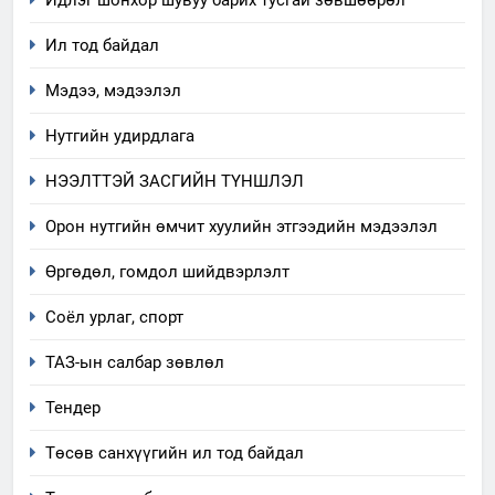
7
Ил тод байдал
Үйл ажиллагаандаа мөрдөж
байгаа хууль тогтоомж
Мэдээ, мэдээлэл
ИЛ ТОД БАЙДАЛ
Нутгийн удирдлага
8
НЭЭЛТТЭЙ ЗАСГИЙН ТҮНШЛЭЛ
Мэдээлэл хариуцагчийн
явуулж байгаа үйл ажиллагаа,
Орон нутгийн өмчит хуулийн этгээдийн мэдээлэл
үйлдвэрлэл, үйлчилгээ,
ИЛ ТОД БАЙДАЛ
Өргөдөл, гомдол шийдвэрлэлт
ашиглаж байгаа техник,
технологийн хүн, мал, амьтны
1
Соёл урлаг, спорт
эрүүл мэнд, байгаль орчинд
Нээлттэй засгийн түншлэл
үзүүлэх буюу үзүүлж байгаа
ТАЗ-ын салбар зөвлөл
долоо хоног-2025
нөлөөллийн талаарх
НЭЭЛТТЭЙ ЗАСГИЙН ТҮНШЛЭЛ
мэдээлэл
Тендер
Төсөв санхүүгийн ил тод байдал
2
“БИД ИРГЭДЭЭ СОНСОЖ,