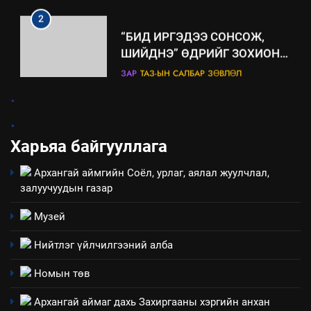
“БИД ИРГЭДЭЭ СОНСОЖ,
ШИЙДНЭ” ӨДРИЙГ ЗОХИОН
БАЙГУУЛНА
ЗАР
ТАЗ-ЫН САЛБАР ЗӨВЛӨЛ
3
.
.
ТАЗ-ЫН САЛБАР ЗӨВЛӨЛ
Харьяа байгууллага
Архангай аймгийн Соёл, урлаг, аялал жуулчлал,
4
залуучуудын газар
Төрийн албаны зөвлөлийн
Архангай аймаг дахь салбар
Музей
зөвлөлийн 2025 оны үйл
ТАЗ-ЫН САЛБАР ЗӨВЛӨЛ
Нийтлэг үйлчилгээний алба
ажиллагааны жилийн
төлөвлөгөө
5
Номын төв
“Шинэтгэлээр түүчээлсэн
Архангай аймаг дахь Захиргааны хэргийн анхан
салбар зөвлөл” аяны хүрээнд