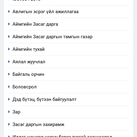
Авлигын эсрэг үйл ажиллагаа
Аймгийн Засаг дарга
Аймгийн Засаг даргын тамгын газар
Аймгийн тухай
Аялал жуучлал
5
“Шинэтгэлээр түүчээлсэн
Байгаль орчин
салбар зөвлөл” аяны хүрээнд
зохион байгуулах арга
ТАЗ-ЫН САЛБАР ЗӨВЛӨЛ
Боловсрол
хэмжээний төлөвлөгөө
Дэд бүтэц, бүтээн байгуулалт
6
Санхүүгийн тайланд хийсэн
Зар
аудитын дүгнэлт
Засаг даргын захирамж
ИЛ ТОД БАЙДАЛ
Идлэг шонхор шувуу барих тусгай зөвшөөрөл