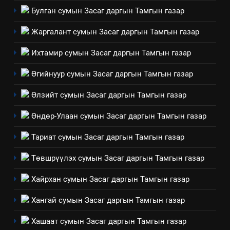
зөвлөлийн 2025 оны үйл
ТАЗ-ЫН САЛБАР ЗӨВЛӨЛ
Булган сумын Засаг даргын Тамгын газар
ажиллагааны жилийн
Жаргалант сумын Засаг даргын Тамгын газар
төлөвлөгөө
5
“Шинэтгэлээр түүчээлсэн
Ихтамир сумын Засаг даргын Тамгын газар
салбар зөвлөл” аяны хүрээнд
Өгийнуур сумын Засаг даргын Тамгын газар
зохион байгуулах арга
ТАЗ-ЫН САЛБАР ЗӨВЛӨЛ
хэмжээний төлөвлөгөө
Өлзийт сумын Засаг даргын Тамгын газар
6
Өндөр-Улаан сумын Засаг даргын Тамгын газар
Санхүүгийн тайланд хийсэн
аудитын дүгнэлт
Тариат сумын Засаг даргын Тамгын газар
ИЛ ТОД БАЙДАЛ
Төвшрүүлэх сумын Засаг даргын Тамгын газар
7
Хайрхан сумын Засаг даргын Тамгын газар
Үйл ажиллагаандаа мөрдөж
байгаа хууль тогтоомж
Хангай сумын Засаг даргын Тамгын газар
ИЛ ТОД БАЙДАЛ
Хашаат сумын Засаг даргын Тамгын газар