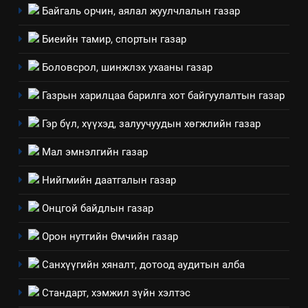
Байгаль орчин, аялал жуулчлалын газар
8
Мэдээлэл хариуцагчийн
Биеийн тамир, спортын газар
явуулж байгаа үйл ажиллагаа,
үйлдвэрлэл, үйлчилгээ,
Боловсрол, шинжлэх ухааны газар
ИЛ ТОД БАЙДАЛ
ашиглаж байгаа техник,
Газрын харилцаа барилга хот байгуулалтын газар
технологийн хүн, мал, амьтны
1
эрүүл мэнд, байгаль орчинд
Нээлттэй засгийн түншлэл
Гэр бүл, хүүхэд, залуучуудын хөгжлийн газар
үзүүлэх буюу үзүүлж байгаа
долоо хоног-2025
нөлөөллийн талаарх
Мал эмнэлгийн газар
НЭЭЛТТЭЙ ЗАСГИЙН ТҮНШЛЭЛ
мэдээлэл
Нийгмийн даатгалын газар
2
Онцгой байдлын газар
“БИД ИРГЭДЭЭ СОНСОЖ,
ШИЙДНЭ” ӨДРИЙГ ЗОХИОН
Орон нутгийн Өмчийн газар
БАЙГУУЛНА
ЗАР
ТАЗ-ЫН САЛБАР ЗӨВЛӨЛ
Санхүүгийн хяналт, дотоод аудитын алба
3
Стандарт, хэмжил зүйн хэлтэс