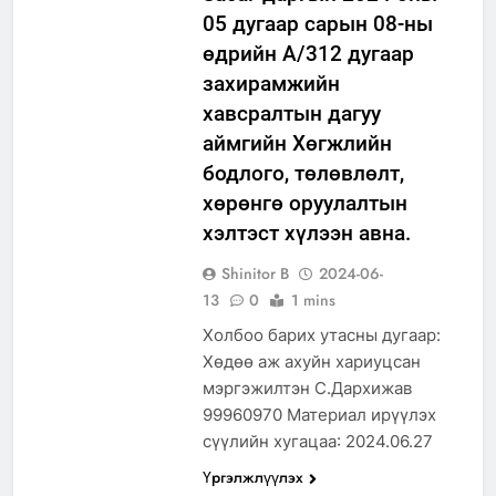
05 дугаар сарын 08-ны
өдрийн А/312 дугаар
захирамжийн
хавсралтын дагуу
аймгийн Хөгжлийн
бодлого, төлөвлөлт,
хөрөнгө оруулалтын
хэлтэст хүлээн авна.
Shinitor B
2024-06-
13
0
1 mins
Холбоо барих утасны дугаар:
Хөдөө аж ахуйн хариуцсан
мэргэжилтэн С.Дархижав
99960970 Материал ирүүлэх
сүүлийн хугацаа: 2024.06.27
Үргэлжлүүлэх