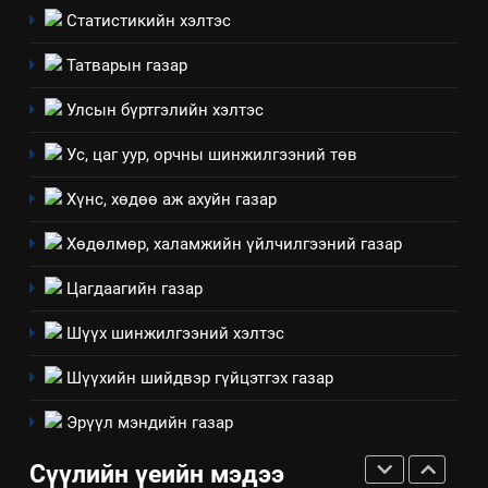
Статистикийн хэлтэс
ТАЗ-ЫН САЛБАР ЗӨВЛӨЛ
Татварын газар
4
Улсын бүртгэлийн хэлтэс
Төрийн албаны зөвлөлийн
Ус, цаг уур, орчны шинжилгээний төв
Архангай аймаг дахь салбар
зөвлөлийн 2025 оны үйл
ТАЗ-ЫН САЛБАР ЗӨВЛӨЛ
Хүнс, хөдөө аж ахуйн газар
ажиллагааны жилийн
төлөвлөгөө
Хөдөлмөр, халамжийн үйлчилгээний газар
5
“Шинэтгэлээр түүчээлсэн
Цагдаагийн газар
салбар зөвлөл” аяны хүрээнд
зохион байгуулах арга
Шүүх шинжилгээний хэлтэс
ТАЗ-ЫН САЛБАР ЗӨВЛӨЛ
хэмжээний төлөвлөгөө
Шүүхийн шийдвэр гүйцэтгэх газар
6
Эрүүл мэндийн газар
Санхүүгийн тайланд хийсэн
аудитын дүгнэлт
Сүүлийн үеийн мэдээ
ИЛ ТОД БАЙДАЛ