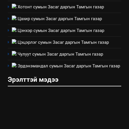
8
Хотонт сумын Засаг даргын Тамгын газар
Мэдээлэл хариуцагчийн
Цахир сумын Засаг даргын Тамгын газар
явуулж байгаа үйл ажиллагаа,
үйлдвэрлэл, үйлчилгээ,
ИЛ ТОД БАЙДАЛ
Цэнхэр сумын Засаг даргын Тамгын газар
ашиглаж байгаа техник,
технологийн хүн, мал, амьтны
Цэцэрлэг сумын Засаг даргын Тамгын газар
эрүүл мэнд, байгаль орчинд
Чулуут сумын Засаг даргын Тамгын газар
үзүүлэх буюу үзүүлж байгаа
нөлөөллийн талаарх
Эрдэнэмандал сумын Засаг даргын Тамгын газар
мэдээлэл
Эрэлттэй мэдээ