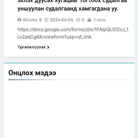
эхлэх дуусах хугацааг тогтоох судалгаа та
АЯЛАЛ
ЖУУЧЛАЛ
уншуулан судалгаанд хамгагдана уу.
БАЙГАЛЬ
Shinitor B
2024-06-06
0
1 mins
ОРЧИН
https://docs.google.com/forms/d/e/1FAIpQLSfZoJ_T
Lv2adCg6A/viewform?usp=sf_link
Үргэлжлүүлэх
Онцлох мэдээ