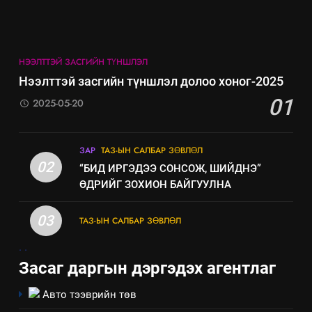
5
НЭЭЛТТЭЙ ЗАСГИЙН ТҮНШЛЭЛ
“Шинэтгэлээр түүчээлсэн
Нээлттэй засгийн түншлэл долоо хоног-2025
салбар зөвлөл” аяны хүрээнд
01
зохион байгуулах арга
2025-05-20
ТАЗ-ЫН САЛБАР ЗӨВЛӨЛ
хэмжээний төлөвлөгөө
6
ЗАР
ТАЗ-ЫН САЛБАР ЗӨВЛӨЛ
Санхүүгийн тайланд хийсэн
02
“БИД ИРГЭДЭЭ СОНСОЖ, ШИЙДНЭ”
аудитын дүгнэлт
ӨДРИЙГ ЗОХИОН БАЙГУУЛНА
ИЛ ТОД БАЙДАЛ
03
ТАЗ-ЫН САЛБАР ЗӨВЛӨЛ
7
.
.
Үйл ажиллагаандаа мөрдөж
Засаг даргын дэргэдэх агентлаг
байгаа хууль тогтоомж
ИЛ ТОД БАЙДАЛ
Авто тээврийн төв