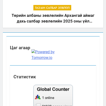
ТАЗ-ЫН САЛБАР ЗӨВЛӨЛ
Төрийн албаны зөвлөлийн Архангай аймаг
дахь салбар зөвлөлийн 2025 оны үйл
ажиллагааны жилийн төлөвлөгөө
Цаг агаар
Статистик