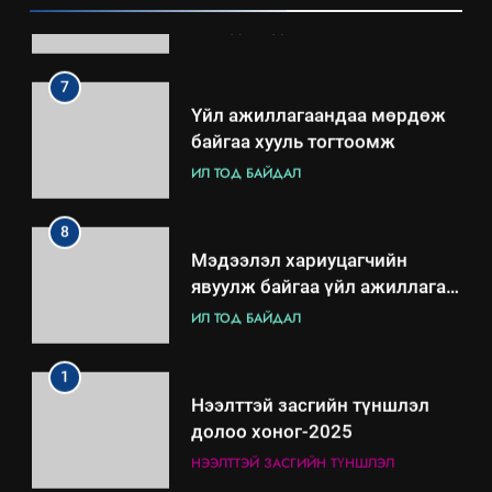
7
Үйл ажиллагаандаа мөрдөж
байгаа хууль тогтоомж
ИЛ ТОД БАЙДАЛ
8
Мэдээлэл хариуцагчийн
явуулж байгаа үйл ажиллагаа,
үйлдвэрлэл, үйлчилгээ,
ИЛ ТОД БАЙДАЛ
ашиглаж байгаа техник,
технологийн хүн, мал, амьтны
1
эрүүл мэнд, байгаль орчинд
Нээлттэй засгийн түншлэл
үзүүлэх буюу үзүүлж байгаа
долоо хоног-2025
нөлөөллийн талаарх
НЭЭЛТТЭЙ ЗАСГИЙН ТҮНШЛЭЛ
мэдээлэл
2