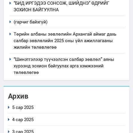
“БИД ИРГЭДЭЭ СОНСОЖ, ШИЙДНЭ” ӨДРИЙГ
ЗОХИОН БАЙГУУЛНА
(гарчиг байхгүй)
Төрийн албаны зөвлөлийн Архангай аймаг дахь
салбар зөвлөлийн 2025 оны үйл ажиллагааны
жилийн төлөвлөгөө
“Шинэтгэлээр түүчээлсэн салбар зөвлөл” аяны
хүрээнд зохион байгуулах арга хэмжээний
төлөвлөгөө
Архив
5 сар 2025
4 сар 2025
3 сар 2025