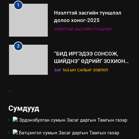
эрүүл мэнд, байгаль орчинд
Нээлттэй засгийн түншлэл
үзүүлэх буюу үзүүлж байгаа
долоо хоног-2025
нөлөөллийн талаарх
НЭЭЛТТЭЙ ЗАСГИЙН ТҮНШЛЭЛ
мэдээлэл
2
“БИД ИРГЭДЭЭ СОНСОЖ,
ШИЙДНЭ” ӨДРИЙГ ЗОХИОН
БАЙГУУЛНА
ЗАР
ТАЗ-ЫН САЛБАР ЗӨВЛӨЛ
3
.
ТАЗ-ЫН САЛБАР ЗӨВЛӨЛ
Сумдууд
Эрдэнэбулган сумын Засаг даргын Тамгын газар
4
Төрийн албаны зөвлөлийн
Батцэнгэл сумын Засаг даргын Тамгын газар
Архангай аймаг дахь салбар