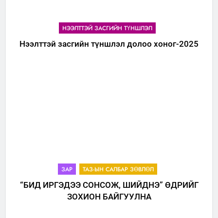
НЭЭЛТТЭЙ ЗАСГИЙН ТҮНШЛЭЛ
Нээлттэй засгийн түншлэл долоо хоног-2025
ЗАР
ТАЗ-ЫН САЛБАР ЗӨВЛӨЛ
“БИД ИРГЭДЭЭ СОНСОЖ, ШИЙДНЭ” ӨДРИЙГ
ЗОХИОН БАЙГУУЛНА