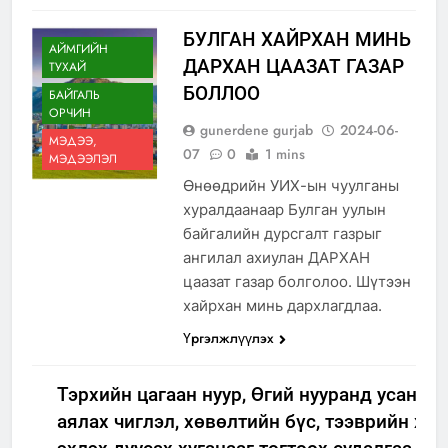
БУЛГАН ХАЙРХАН МИНЬ
АЙМГИЙН
ДАРХАН ЦААЗАТ ГАЗАР
ТУХАЙ
БОЛЛОО
БАЙГАЛЬ
ОРЧИН
gunerdene gurjab
2024-06-
МЭДЭЭ,
07
0
1 mins
МЭДЭЭЛЭЛ
Өнөөдрийн УИХ-ын чуулганы
хуралдаанаар Булган уулын
байгалийн дурсгалт газрыг
ангилал ахиулан ДАРХАН
цаазат газар болголоо. Шүтээн
хайрхан минь дархлагдлаа.
Үргэлжлүүлэх
Тэрхийн цагаан нуур, Өгий нууранд усан з
аялах чиглэл, хөвөлтийн бүс, тээврийн хэ