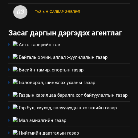
нөлөөллийн талаарх
03
ТАЗ-ЫН САЛБАР ЗӨВЛӨЛ
мэдээлэл
.
.
Засаг даргын дэргэдэх агентлаг
Авто тээврийн төв
Байгаль орчин, аялал жуулчлалын газар
Биеийн тамир, спортын газар
Боловсрол, шинжлэх ухааны газар
Газрын харилцаа барилга хот байгуулалтын газар
5
“Шинэтгэлээр түүчээлсэн
Гэр бүл, хүүхэд, залуучуудын хөгжлийн газар
салбар зөвлөл” аяны хүрээнд
Мал эмнэлгийн газар
зохион байгуулах арга
ТАЗ-ЫН САЛБАР ЗӨВЛӨЛ
хэмжээний төлөвлөгөө
Нийгмийн даатгалын газар