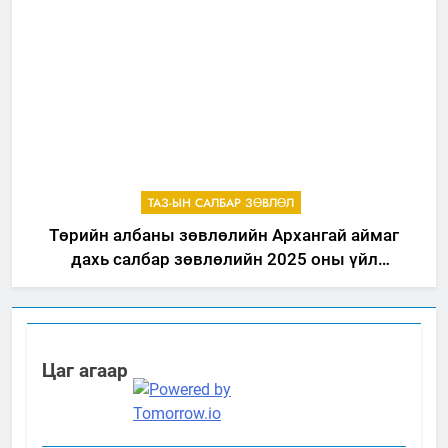
ТАЗ-ЫН САЛБАР ЗӨВЛӨЛ
Төрийн албаны зөвлөлийн Архангай аймаг
дахь салбар зөвлөлийн 2025 оны үйл
ажиллагааны жилийн төлөвлөгөө
Цаг агаар