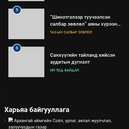
төлөвлөгөө
5
“Шинэтгэлээр түүчээлсэн
салбар зөвлөл” аяны хүрээнд
зохион байгуулах арга
ТАЗ-ЫН САЛБАР ЗӨВЛӨЛ
хэмжээний төлөвлөгөө
6
Санхүүгийн тайланд хийсэн
аудитын дүгнэлт
ИЛ ТОД БАЙДАЛ
7
.
Үйл ажиллагаандаа мөрдөж
.
байгаа хууль тогтоомж
Харьяа байгууллага
ИЛ ТОД БАЙДАЛ
Архангай аймгийн Соёл, урлаг, аялал жуулчлал,
8
залуучуудын газар