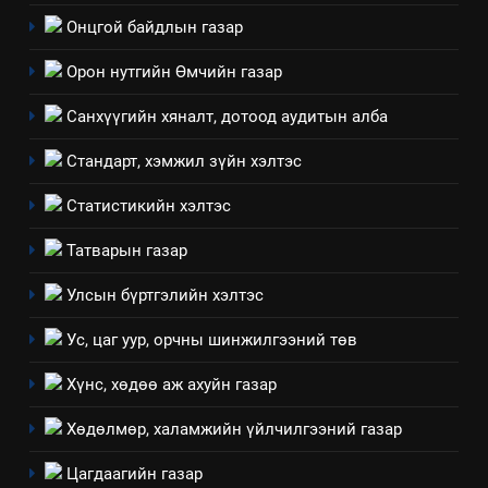
6
Онцгой байдлын газар
Санхүүгийн тайланд хийсэн
аудитын дүгнэлт
Орон нутгийн Өмчийн газар
ИЛ ТОД БАЙДАЛ
Санхүүгийн хяналт, дотоод аудитын алба
7
Стандарт, хэмжил зүйн хэлтэс
Үйл ажиллагаандаа мөрдөж
байгаа хууль тогтоомж
Статистикийн хэлтэс
ИЛ ТОД БАЙДАЛ
Татварын газар
8
Улсын бүртгэлийн хэлтэс
Мэдээлэл хариуцагчийн
Ус, цаг уур, орчны шинжилгээний төв
явуулж байгаа үйл ажиллагаа,
үйлдвэрлэл, үйлчилгээ,
ИЛ ТОД БАЙДАЛ
Хүнс, хөдөө аж ахуйн газар
ашиглаж байгаа техник,
технологийн хүн, мал, амьтны
Хөдөлмөр, халамжийн үйлчилгээний газар
1
эрүүл мэнд, байгаль орчинд
Нээлттэй засгийн түншлэл
Цагдаагийн газар
үзүүлэх буюу үзүүлж байгаа