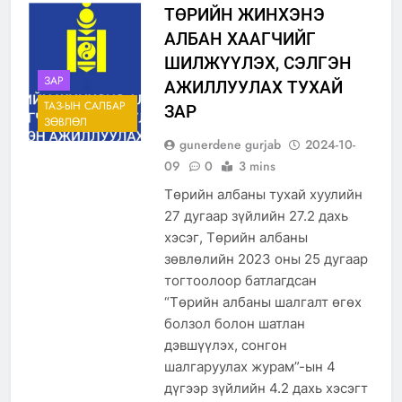
ТӨРИЙН ЖИНХЭНЭ
АЛБАН ХААГЧИЙГ
ШИЛЖҮҮЛЭХ, СЭЛГЭН
ЗАР
АЖИЛЛУУЛАХ ТУХАЙ
ТАЗ-ЫН САЛБАР
ЗАР
ЗӨВЛӨЛ
gunerdene gurjab
2024-10-
09
0
3 mins
Төрийн албаны тухай хуулийн
27 дугаар зүйлийн 27.2 дахь
хэсэг, Төрийн албаны
зөвлөлийн 2023 оны 25 дугаар
тогтоолоор батлагдсан
“Төрийн албаны шалгалт өгөх
болзол болон шатлан
дэвшүүлэх, сонгон
шалгаруулах журам”-ын 4
дүгээр зүйлийн 4.2 дахь хэсэгт