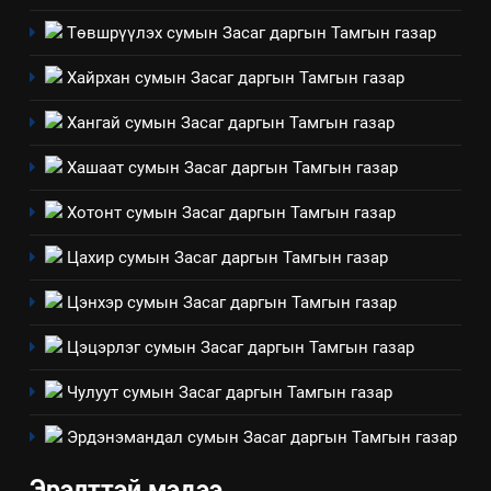
БАЙГУУЛНА
ЗАР
ТАЗ-ЫН САЛБАР ЗӨВЛӨЛ
Төвшрүүлэх сумын Засаг даргын Тамгын газар
3
Хайрхан сумын Засаг даргын Тамгын газар
Хангай сумын Засаг даргын Тамгын газар
ТАЗ-ЫН САЛБАР ЗӨВЛӨЛ
Хашаат сумын Засаг даргын Тамгын газар
4
Хотонт сумын Засаг даргын Тамгын газар
Төрийн албаны зөвлөлийн
Цахир сумын Засаг даргын Тамгын газар
Архангай аймаг дахь салбар
зөвлөлийн 2025 оны үйл
ТАЗ-ЫН САЛБАР ЗӨВЛӨЛ
Цэнхэр сумын Засаг даргын Тамгын газар
ажиллагааны жилийн
төлөвлөгөө
Цэцэрлэг сумын Засаг даргын Тамгын газар
5
“Шинэтгэлээр түүчээлсэн
Чулуут сумын Засаг даргын Тамгын газар
салбар зөвлөл” аяны хүрээнд
зохион байгуулах арга
Эрдэнэмандал сумын Засаг даргын Тамгын газар
ТАЗ-ЫН САЛБАР ЗӨВЛӨЛ
хэмжээний төлөвлөгөө
Эрэлттэй мэдээ