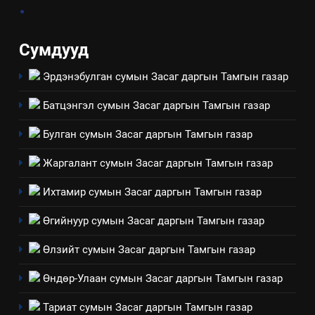
.
Үйл ажиллагаандаа мөрдөж
байгаа хууль тогтоомж
ИЛ ТОД БАЙДАЛ
Сумдууд
Эрдэнэбулган сумын Засаг даргын Тамгын газар
8
Мэдээлэл хариуцагчийн
Батцэнгэл сумын Засаг даргын Тамгын газар
явуулж байгаа үйл ажиллагаа,
үйлдвэрлэл, үйлчилгээ,
ИЛ ТОД БАЙДАЛ
Булган сумын Засаг даргын Тамгын газар
ашиглаж байгаа техник,
Жаргалант сумын Засаг даргын Тамгын газар
технологийн хүн, мал, амьтны
1
эрүүл мэнд, байгаль орчинд
Нээлттэй засгийн түншлэл
Ихтамир сумын Засаг даргын Тамгын газар
үзүүлэх буюу үзүүлж байгаа
долоо хоног-2025
нөлөөллийн талаарх
Өгийнуур сумын Засаг даргын Тамгын газар
НЭЭЛТТЭЙ ЗАСГИЙН ТҮНШЛЭЛ
мэдээлэл
Өлзийт сумын Засаг даргын Тамгын газар
2
Өндөр-Улаан сумын Засаг даргын Тамгын газар
“БИД ИРГЭДЭЭ СОНСОЖ,
ШИЙДНЭ” ӨДРИЙГ ЗОХИОН
Тариат сумын Засаг даргын Тамгын газар