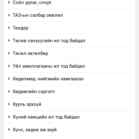
5
Соёл урлаг, спорт
“Шинэтгэлээр түүчээлсэн
ТАЗ-ын салбар зөвлөл
салбар зөвлөл” аяны хүрээнд
зохион байгуулах арга
ТАЗ-ЫН САЛБАР ЗӨВЛӨЛ
Тендер
хэмжээний төлөвлөгөө
Төсөв санхүүгийн ил тод байдал
6
Санхүүгийн тайланд хийсэн
Төсөл хөтөлбөр
аудитын дүгнэлт
Үйл ажиллагааны ил тод байдал
ИЛ ТОД БАЙДАЛ
Хөдөлмөр, нийгмийн хамгаалал
7
Үйл ажиллагаандаа мөрдөж
Хөдөөгийн сэргэлт
байгаа хууль тогтоомж
Хууль эрхзүй
ИЛ ТОД БАЙДАЛ
Хүний нөөцийн ил тод байдал
8
Хүнс, хөдөө аж ахуй
Мэдээлэл хариуцагчийн