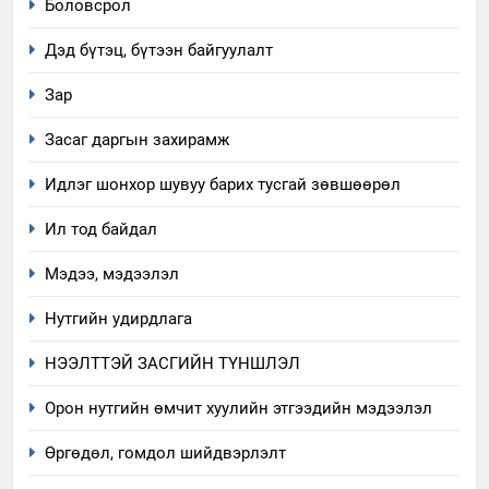
Боловсрол
Дэд бүтэц, бүтээн байгуулалт
Зар
Засаг даргын захирамж
Идлэг шонхор шувуу барих тусгай зөвшөөрөл
Ил тод байдал
Мэдээ, мэдээлэл
Нутгийн удирдлага
НЭЭЛТТЭЙ ЗАСГИЙН ТҮНШЛЭЛ
Орон нутгийн өмчит хуулийн этгээдийн мэдээлэл
Өргөдөл, гомдол шийдвэрлэлт