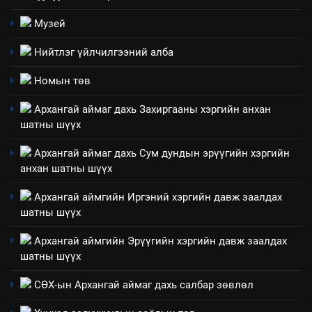
Мэдээлэл хариуцагчийн
явуулж байгаа үйл ажиллагаа,
Музей
үйлдвэрлэл, үйлчилгээ,
ИЛ ТОД БАЙДАЛ
Нийтлэг үйлчилгээний алба
ашиглаж байгаа техник,
технологийн хүн, мал, амьтны
1
Номын төв
эрүүл мэнд, байгаль орчинд
Нээлттэй засгийн түншлэл
үзүүлэх буюу үзүүлж байгаа
Архангай аймаг дахь Захиргааны хэргийн анхан
долоо хоног-2025
нөлөөллийн талаарх
шатны шүүх
НЭЭЛТТЭЙ ЗАСГИЙН ТҮНШЛЭЛ
мэдээлэл
Архангай аймаг дахь Сум дундын эрүүгийн хэргийн
анхан шатны шүүх
2
“БИД ИРГЭДЭЭ СОНСОЖ,
Архангай аймгийн Иргэний хэргийн давж заалдах
ШИЙДНЭ” ӨДРИЙГ ЗОХИОН
шатны шүүх
БАЙГУУЛНА
ЗАР
ТАЗ-ЫН САЛБАР ЗӨВЛӨЛ
Архангай аймгийн Эрүүгийн хэргийн давж заалдах
шатны шүүх
3
СӨХ-ын Архангай аймаг дахь салбар зөвлөл
ТАЗ-ЫН САЛБАР ЗӨВЛӨЛ