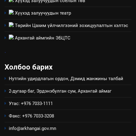
Хүүхэд залуучуудын соёлын төв
Хүүхэд залуучуудын театр
4
Төрийн Цахим үйлчилгээний зохицуулалтын хэлтэс
Төрийн албаны зөвлөлийн
Архангай аймаг дахь салбар
Архангай аймгийн ЭБЦТС
зөвлөлийн 2025 оны үйл
ТАЗ-ЫН САЛБАР ЗӨВЛӨЛ
ажиллагааны жилийн
.
төлөвлөгөө
5
Холбоо барих
“Шинэтгэлээр түүчээлсэн
салбар зөвлөл” аяны хүрээнд
Нутгийн удирдлагын ордон, Дэмид жанжины талбай
зохион байгуулах арга
ТАЗ-ЫН САЛБАР ЗӨВЛӨЛ
хэмжээний төлөвлөгөө
2-дугаар баг, Эрдэнэбулган сум, Архангай аймаг
6
Утас: +976 7033-1111
Санхүүгийн тайланд хийсэн
аудитын дүгнэлт
Факс: +976 7033-3208
ИЛ ТОД БАЙДАЛ
info@arkhangai.gov.mn