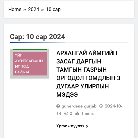
Home
2024
10 сар
ИЛ ТОД
БАЙДАЛ
Сар:
10 сар 2024
ӨРГӨДӨЛ,
ГОМДОЛ
ШИЙДВЭРЛЭЛТ
АРХАНГАЙ АЙМГИЙН
ҮЙЛ
ЗАСАГ ДАРГЫН
АЖИЛЛАГААНЫ
ИЛ ТОД
ТАМГЫН ГАЗРЫН
БАЙДАЛ
ӨРГӨДӨЛ ГОМДЛЫН 3
ДУГААР УЛИРЛЫН
МЭДЭЭ
gunerdene gurjab
2024-10-
14
0
1 mins
Үргэлжлүүлэх