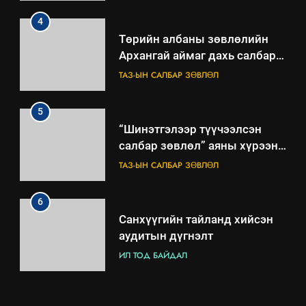
4
Төрийн албаны зөвлөлийн
Архангай аймаг дахь салбар
зөвлөлийн 2025 оны үйл
ТАЗ-ЫН САЛБАР ЗӨВЛӨЛ
ажиллагааны жилийн
төлөвлөгөө
5
“Шинэтгэлээр түүчээлсэн
салбар зөвлөл” аяны хүрээнд
зохион байгуулах арга
ТАЗ-ЫН САЛБАР ЗӨВЛӨЛ
хэмжээний төлөвлөгөө
6
Санхүүгийн тайланд хийсэн
аудитын дүгнэлт
ИЛ ТОД БАЙДАЛ
7