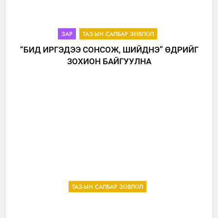
ЗАР
ТАЗ-ЫН САЛБАР ЗӨВЛӨЛ
“БИД ИРГЭДЭЭ СОНСОЖ, ШИЙДНЭ” ӨДРИЙГ
ЗОХИОН БАЙГУУЛНА
ТАЗ-ЫН САЛБАР ЗӨВЛӨЛ