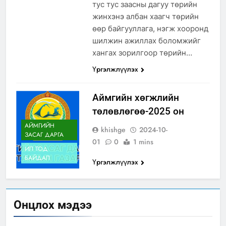
тус тус заасны дагуу төрийн
жинхэнэ албан хаагч төрийн
өөр байгууллага, нэгж хооронд
шилжин ажиллах боломжийг
хангах зорилгоор төрийн…
Үргэлжлүүлэх
Аймгийн хөгжлийн
төлөвлөгөө-2025 он
АЙМГИЙН
khishge
2024-10-
ЗАСАГ ДАРГА
01
0
1 mins
ИЛ ТОД
БАЙДАЛ
Үргэлжлүүлэх
Онцлох мэдээ