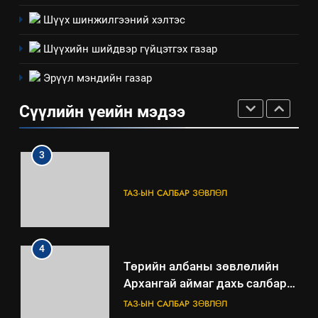
долоо хоног-2025
нөлөөллийн талаарх
Шүүх шинжилгээний хэлтэс
НЭЭЛТТЭЙ ЗАСГИЙН ТҮНШЛЭЛ
мэдээлэл
Шүүхийн шийдвэр гүйцэтгэх газар
2
Эрүүл мэндийн газар
“БИД ИРГЭДЭЭ СОНСОЖ,
ШИЙДНЭ” ӨДРИЙГ ЗОХИОН
Сүүлийн үеийн мэдээ
БАЙГУУЛНА
ЗАР
ТАЗ-ЫН САЛБАР ЗӨВЛӨЛ
3
ТАЗ-ЫН САЛБАР ЗӨВЛӨЛ
4
Төрийн албаны зөвлөлийн
Архангай аймаг дахь салбар
зөвлөлийн 2025 оны үйл
ТАЗ-ЫН САЛБАР ЗӨВЛӨЛ
ажиллагааны жилийн