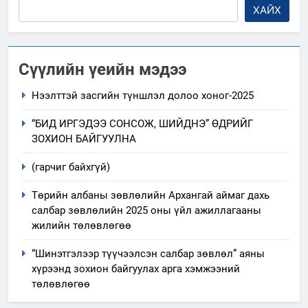
ХАЙХ
Сүүлийн үеийн мэдээ
Нээлттэй засгийн түншлэл долоо хоног-2025
“БИД ИРГЭДЭЭ СОНСОЖ, ШИЙДНЭ” ӨДРИЙГ
ЗОХИОН БАЙГУУЛНА
(гарчиг байхгүй)
Төрийн албаны зөвлөлийн Архангай аймаг дахь
салбар зөвлөлийн 2025 оны үйл ажиллагааны
жилийн төлөвлөгөө
“Шинэтгэлээр түүчээлсэн салбар зөвлөл” аяны
хүрээнд зохион байгуулах арга хэмжээний
төлөвлөгөө