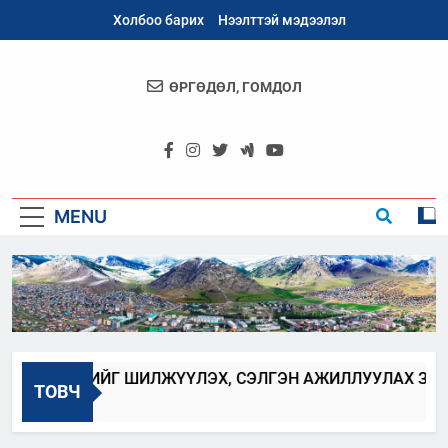
Skip
Холбоо барих
Нээлттэй мэдээлэл
to
content
ӨРГӨДӨЛ, ГОМДОЛ
Архангай
Аймаг
MENU
Н ХААГЧИЙГ ШИЛЖҮҮЛЭХ, СЭЛГЭН АЖИЛЛУУЛАХ ЗАР
ТОВЧ