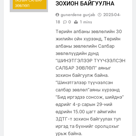
ТАЗ-ЫН САЛБАР
ЗОХИОН БАЙГУУЛНА
ЗӨВЛӨЛ
gunerdene gurjab
2025-04-
18
0
1 mins
Төрийн албаны зөвлөлийн 30
жилийн ойн хүрээнд, Төрийн
албаны зөвлөлийн Салбар
зөвлөлүүдийн дунд
“ШИНЭТГЭЛЭЭР ТҮҮЧЭЭЛСЭН
САЛБАР ЗӨВЛӨЛ” аяныг
зохион байгуулж байна.
“Шинэтгэлээр түүчээлсэн
салбар зөвлөл”аяны хүрээнд
“Бид иргэдээ сонсож, шийднэ”
өдрийг 4-р сарын 29-ний
өдрийн 15.00 цагт аймгийн
ЗДТГ-т зохион байгуулах тул
иргэд та бүхнийг оролцохыг
урьж байна.