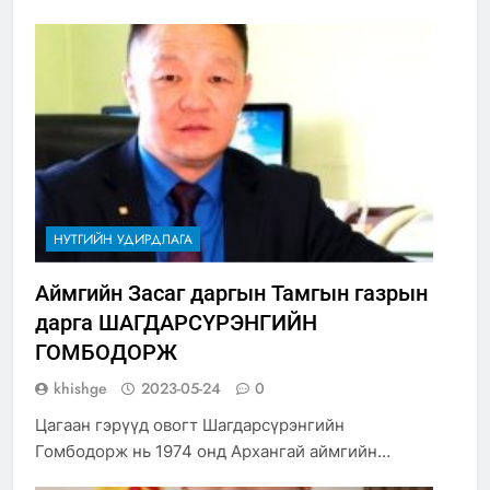
НУТГИЙН УДИРДЛАГА
Аймгийн Засаг даргын Тамгын газрын
дарга ШАГДАРСҮРЭНГИЙН
ГОМБОДОРЖ
khishge
2023-05-24
0
Цагаан гэрүүд овогт Шагдарсүрэнгийн
Гомбодорж нь 1974 онд Архангай аймгийн…