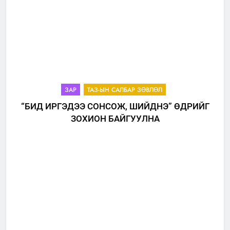
ЗАР
ТАЗ-ЫН САЛБАР ЗӨВЛӨЛ
“БИД ИРГЭДЭЭ СОНСОЖ, ШИЙДНЭ” ӨДРИЙГ
ЗОХИОН БАЙГУУЛНА