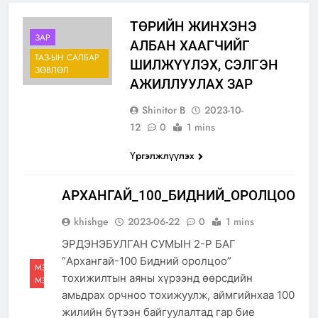
ТӨРИЙН ЖИНХЭНЭ
ЗАР
АЛБАН ХААГЧИЙГ
ТАЗ-ЫН САЛБАР
ШИЛЖҮҮЛЭХ, СЭЛГЭН
ЗӨВЛӨЛ
АЖИЛЛУУЛАХ ЗАР
Shinitor B
2023-10-
12
0
1 mins
Үргэлжлүүлэх
АРХАНГАЙ_100_БИДНИЙ_ОРОЛЦОО
khishge
2023-06-22
0
1 mins
ЭРДЭНЭБУЛГАН СУМЫН 2-Р БАГ
“Архангай-100 Бидний оролцоо”
МЭДЭЭ,
тохижилтын аяны хүрээнд өөрсдийн
МЭДЭЭЛЭЛ
амьдрах орчноо тохижуулж, аймгийнхаа 100
жилийн бүтээн байгуулалтад гар бие