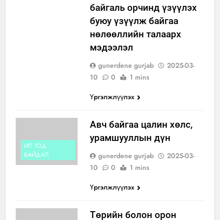
байгаль орчинд үзүүлэх
буюу үзүүлж байгаа
нөлөөллийн талаарх
мэдээлэл
gunerdene gurjab
2025-03-
10
0
1 mins
Үргэлжлүүлэх
Авч байгаа цалин хөлс,
урамшууллын дүн
ИЛ ТОД
БАЙДАЛ
gunerdene gurjab
2025-03-
10
0
1 mins
Үргэлжлүүлэх
Төрийн болон орон