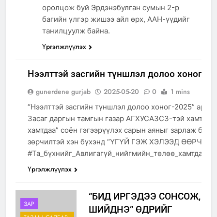
оролцож буй Эрдэнэбулган сумын 2-р
багийн үлгэр жишээ айл өрх, ААН-үүдийг
танилцуулж байна.
Үргэлжлүүлэх
Нээлттэй засгийн түншлэл долоо хоног-20
НЭЭЛТТЭЙ
gunerdene gurjab
2025-05-20
0
1 mins
ЗАСГИЙН
ТҮНШЛЭЛ
“Нээлттэй засгийн түншлэл долоо хоног-2025” арга
Засаг даргын тамгын газар АГХУСАЗСЗ-тэй хамтран
хамтдаа” соён гэгээрүүлэх сарын аяныг зарлаж байн
зөрчилтэй хэн бүхэнд “ҮГҮЙ ГЭЖ ХЭЛЭЭД ӨӨРЧИЛЬЕ”
#Та_бүхнийг_Авлигагүй_нийгмийн_төлөө_хамтдаа_ая
Үргэлжлүүлэх
“БИД ИРГЭДЭЭ СОНСОЖ,
ЗАР
ШИЙДНЭ” ӨДРИЙГ