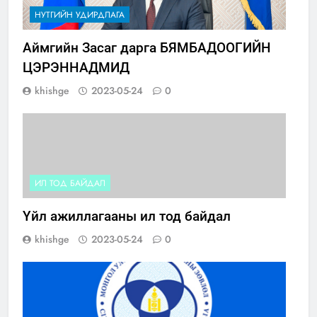
НУТГИЙН УДИРДЛАГА
Аймгийн Засаг дарга БЯМБАДООГИЙН
ЦЭРЭННАДМИД
khishge
2023-05-24
0
ИЛ ТОД БАЙДАЛ
Үйл ажиллагааны ил тод байдал
khishge
2023-05-24
0