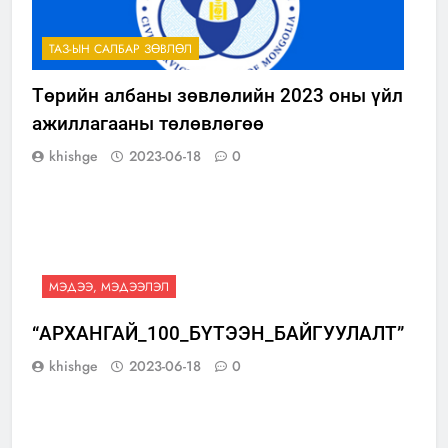
ТАЗ-ЫН САЛБАР ЗӨВЛӨЛ
Төрийн албаны зөвлөлийн 2023 оны үйл
ажиллагааны төлөвлөгөө
khishge
2023-06-18
0
МЭДЭЭ, МЭДЭЭЛЭЛ
“АРХАНГАЙ_100_БҮТЭЭН_БАЙГУУЛАЛТ”
khishge
2023-06-18
0