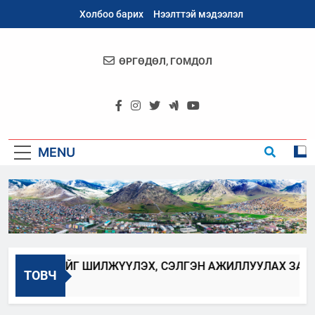
Skip
Холбоо барих
Нээлттэй мэдээлэл
to
content
ӨРГӨДӨЛ, ГОМДОЛ
Архангай
Аймаг
MENU
ААГЧИЙГ ШИЛЖҮҮЛЭХ, СЭЛГЭН АЖИЛЛУУЛАХ ЗАР
ТОВЧ