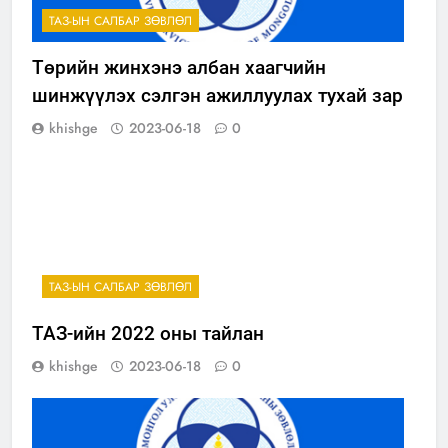
ТАЗ-ЫН САЛБАР ЗӨВЛӨЛ
Төрийн жинхэнэ албан хаагчийн
шинжүүлэх сэлгэн ажиллуулах тухай зар
khishge
2023-06-18
0
ТАЗ-ЫН САЛБАР ЗӨВЛӨЛ
ТАЗ-ийн 2022 оны тайлан
khishge
2023-06-18
0