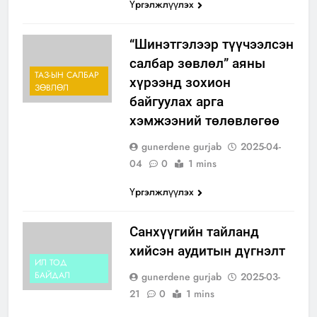
Үргэлжлүүлэх
“Шинэтгэлээр түүчээлсэн
салбар зөвлөл” аяны
ТАЗ-ЫН САЛБАР
хүрээнд зохион
ЗӨВЛӨЛ
байгуулах арга
хэмжээний төлөвлөгөө
gunerdene gurjab
2025-04-
04
0
1 mins
Үргэлжлүүлэх
Санхүүгийн тайланд
хийсэн аудитын дүгнэлт
ИЛ ТОД
БАЙДАЛ
gunerdene gurjab
2025-03-
21
0
1 mins