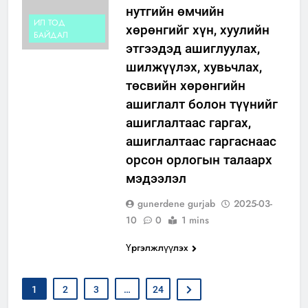
нутгийн өмчийн
ИЛ ТОД
хөрөнгийг хүн, хуулийн
БАЙДАЛ
этгээдэд ашиглуулах,
шилжүүлэх, хувьчлах,
төсвийн хөрөнгийн
ашиглалт болон түүнийг
ашиглалтаас гаргах,
ашиглалтаас гаргаснаас
орсон орлогын талаарх
мэдээлэл
gunerdene gurjab
2025-03-
10
0
1 mins
Үргэлжлүүлэх
1
2
3
…
24