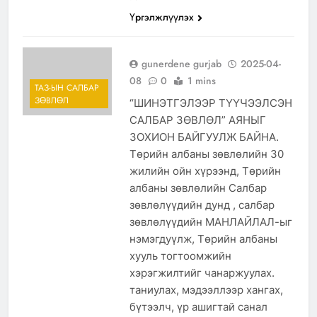
Үргэлжлүүлэх
gunerdene gurjab
2025-04-
08
0
1 mins
ТАЗ-ЫН САЛБАР
ЗӨВЛӨЛ
“ШИНЭТГЭЛЭЭР ТҮҮЧЭЭЛСЭН
САЛБАР ЗӨВЛӨЛ” АЯНЫГ
ЗОХИОН БАЙГУУЛЖ БАЙНА.
Төрийн албаны зөвлөлийн 30
жилийн ойн хүрээнд, Төрийн
албаны зөвлөлийн Салбар
зөвлөлүүдийн дунд , салбар
зөвлөлүүдийн МАНЛАЙЛАЛ-ыг
нэмэгдуүлж, Төрийн албаны
хууль тогтоомжийн
хэрэгжилтийг чанаржуулах.
таниулах, мэдээллээр хангах,
бүтээлч, үр ашигтай санал