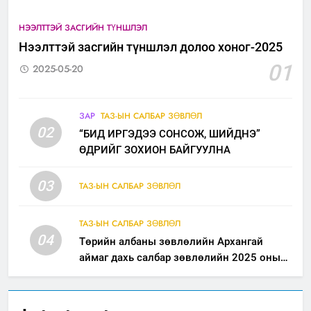
НЭЭЛТТЭЙ ЗАСГИЙН ТҮНШЛЭЛ
Нээлттэй засгийн түншлэл долоо хоног-2025
01
2025-05-20
ЗАР
ТАЗ-ЫН САЛБАР ЗӨВЛӨЛ
02
“БИД ИРГЭДЭЭ СОНСОЖ, ШИЙДНЭ”
ӨДРИЙГ ЗОХИОН БАЙГУУЛНА
03
ТАЗ-ЫН САЛБАР ЗӨВЛӨЛ
ТАЗ-ЫН САЛБАР ЗӨВЛӨЛ
04
Төрийн албаны зөвлөлийн Архангай
аймаг дахь салбар зөвлөлийн 2025 оны
үйл ажиллагааны жилийн төлөвлөгөө