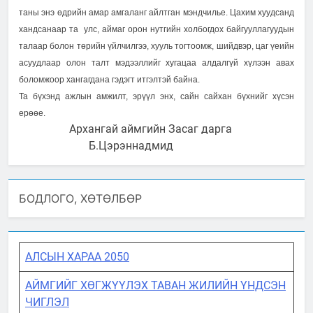
таны энэ өдрийн амар амгаланг айлтган мэндчилье. Цахим хуудсанд
хандсанаар та улс, аймаг орон нутгийн холбогдох байгууллагуудын
талаар болон төрийн үйлчилгээ, хууль тогтоомж, шийдвэр, цаг үеийн
асуудлаар олон талт мэдээллийг хугацаа алдалгүй хүлээн авах
боломжоор хангагдана гэдэгт итгэлтэй байна.
Та бүхэнд ажлын амжилт, эрүүл энх, сайн сайхан бүхнийг хүсэн
ерөөе.
Архангай аймгийн Засаг дарга
Б.Цэрэннадмид
БОДЛОГО, ХӨТӨЛБӨР
АЛСЫН ХАРАА 2050
АЙМГИЙГ ХӨГЖҮҮЛЭХ ТАВАН ЖИЛИЙН ҮНДСЭН
ЧИГЛЭЛ