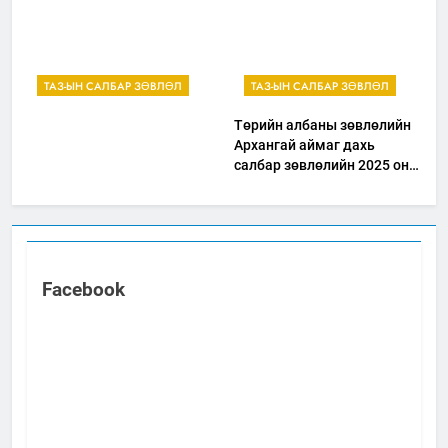
ТАЗ-ЫН САЛБАР ЗӨВЛӨЛ
ТАЗ-ЫН САЛБАР ЗӨВЛӨЛ
Төрийн албаны зөвлөлийн
Архангай аймаг дахь
салбар зөвлөлийн 2025 оны
үйл ажиллагааны жилийн
төлөвлөгөө
Facebook