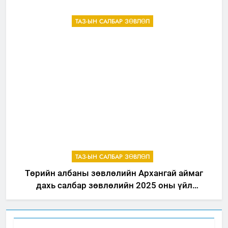
ТАЗ-ЫН САЛБАР ЗӨВЛӨЛ
ТАЗ-ЫН САЛБАР ЗӨВЛӨЛ
Төрийн албаны зөвлөлийн Архангай аймаг
дахь салбар зөвлөлийн 2025 оны үйл
ажиллагааны жилийн төлөвлөгөө