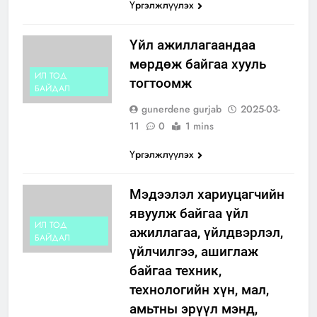
Үргэлжлүүлэх
Үйл ажиллагаандаа
мөрдөж байгаа хууль
ИЛ ТОД
тогтоомж
БАЙДАЛ
gunerdene gurjab
2025-03-
11
0
1 mins
Үргэлжлүүлэх
Мэдээлэл хариуцагчийн
явуулж байгаа үйл
ИЛ ТОД
ажиллагаа, үйлдвэрлэл,
БАЙДАЛ
үйлчилгээ, ашиглаж
байгаа техник,
технологийн хүн, мал,
амьтны эрүүл мэнд,