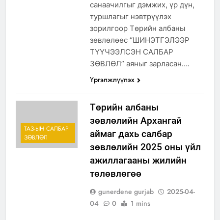
санаачилгыг дэмжих, үр дүн,
туршлагыг нэвтрүүлэх
зорилгоор Төрийн албаны
зөвлөлөөс “ШИНЭТГЭЛЭЭР
ТҮҮЧЭЭЛСЭН САЛБАР
ЗӨВЛӨЛ” аяныг зарласан….
Үргэлжлүүлэх
Төрийн албаны
зөвлөлийн Архангай
ТАЗ-ЫН САЛБАР
аймаг дахь салбар
ЗӨВЛӨЛ
зөвлөлийн 2025 оны үйл
ажиллагааны жилийн
төлөвлөгөө
gunerdene gurjab
2025-04-
04
0
1 mins