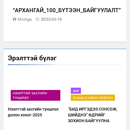
“АРХАНГАЙ_100_БҮТЭЭН_БАЙГУУЛАЛТ”
ЭЛ
khishge
2023-06-18
Эрэлттэй бүлэг
ЗАР
НЭЭЛТТЭЙ ЗАСГИЙН
ТҮНШЛЭЛ
ТАЗ-ЫН САЛБАР ЗӨВЛӨЛ
Нээлттэй засгийн түншлэл
“БИД ИРГЭДЭЭ СОНСОЖ,
долоо хоног-2025
ШИЙДНЭ” ӨДРИЙГ
ЗОХИОН БАЙГУУЛНА