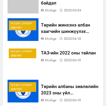
байдал
khishge
2023-05-24
ТАЗ-ЫН САЛБАР
Төрийн жинхэнэ албан
ЗӨВЛӨЛ
хаагчийн шинжүүлэх
сэлгэн ажиллуулах тухай
khishge
2023-06-18
зар
ТАЗ-ЫН САЛБАР
ТАЗ-ийн 2022 оны тайлан
ЗӨВЛӨЛ
khishge
2023-06-18
ТАЗ-ЫН САЛБАР
Төрийн албаны зөвлөлийн
ЗӨВЛӨЛ
2023 оны үйл
ажиллагааны төлөвлөгөө
khishge
2023-06-18