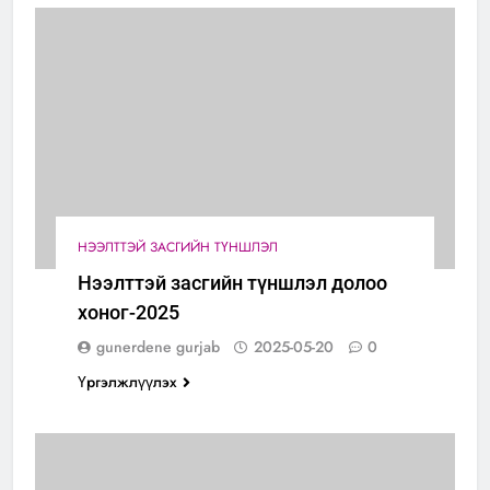
НЭЭЛТТЭЙ ЗАСГИЙН ТҮНШЛЭЛ
Нээлттэй засгийн түншлэл долоо
хоног-2025
gunerdene gurjab
2025-05-20
0
Үргэлжлүүлэх