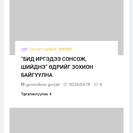
ЗАР
ТАЗ-ЫН САЛБАР ЗӨВЛӨЛ
“БИД ИРГЭДЭЭ СОНСОЖ,
ШИЙДНЭ” ӨДРИЙГ ЗОХИОН
БАЙГУУЛНА
gunerdene gurjab
2025-04-18
0
Үргэлжлүүлэх