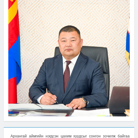
Архангай аймгийн нэгдсэн цахим хуудсыг сонгон зочилж байгаа