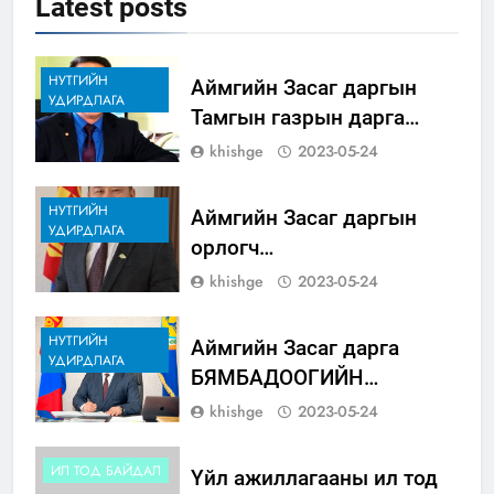
Latest
posts
НУТГИЙН
Аймгийн Засаг даргын
УДИРДЛАГА
Тамгын газрын дарга
ШАГДАРСҮРЭНГИЙН
khishge
2023-05-24
ГОМБОДОРЖ
НУТГИЙН
Аймгийн Засаг даргын
УДИРДЛАГА
орлогч
ЧУЛУУНБААТАРЫН
khishge
2023-05-24
БАТНАЙРАМДАЛ
НУТГИЙН
Аймгийн Засаг дарга
УДИРДЛАГА
БЯМБАДООГИЙН
ЦЭРЭННАДМИД
khishge
2023-05-24
ИЛ ТОД БАЙДАЛ
Үйл ажиллагааны ил тод