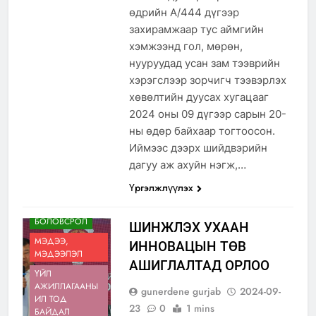
өдрийн А/444 дүгээр
захирамжаар тус аймгийн
хэмжээнд гол, мөрөн,
нууруудад усан зам тээврийн
хэрэгслээр зорчигч тээвэрлэх
хөвөлтийн дуусах хугацааг
2024 оны 09 дүгээр сарын 20-
ны өдөр байхаар тогтоосон.
Иймээс дээрх шийдвэрийн
дагуу аж ахуйн нэгж,…
Үргэлжлүүлэх
АЙМГИЙН
ТУХАЙ
БОЛОВСРОЛ
ШИНЖЛЭХ УХААН
МЭДЭЭ,
ИННОВАЦЫН ТӨВ
МЭДЭЭЛЭЛ
АШИГЛАЛТАД ОРЛОО
ҮЙЛ
АЖИЛЛАГААНЫ
gunerdene gurjab
2024-09-
ИЛ ТОД
23
0
1 mins
БАЙДАЛ