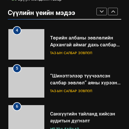
ТАЗ-ЫН САЛБАР ЗӨВЛӨЛ
Сүүлийн үеийн мэдээ
4
Төрийн албаны зөвлөлийн
Архангай аймаг дахь салбар
зөвлөлийн 2025 оны үйл
ТАЗ-ЫН САЛБАР ЗӨВЛӨЛ
ажиллагааны жилийн
төлөвлөгөө
5
“Шинэтгэлээр түүчээлсэн
салбар зөвлөл” аяны хүрээнд
зохион байгуулах арга
ТАЗ-ЫН САЛБАР ЗӨВЛӨЛ
хэмжээний төлөвлөгөө
6
Санхүүгийн тайланд хийсэн
аудитын дүгнэлт
ИЛ ТОД БАЙДАЛ