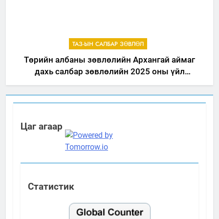
ТАЗ-ЫН САЛБАР ЗӨВЛӨЛ
Төрийн албаны зөвлөлийн Архангай аймаг
дахь салбар зөвлөлийн 2025 оны үйл
ажиллагааны жилийн төлөвлөгөө
Цаг агаар
Статистик