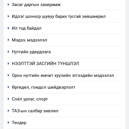
Засаг даргын захирамж
Идлэг шонхор шувуу барих тусгай зөвшөөрөл
Ил тод байдал
Мэдээ, мэдээлэл
Нутгийн удирдлага
5
НЭЭЛТТЭЙ ЗАСГИЙН ТҮНШЛЭЛ
“Шинэтгэлээр түүчээлсэн
салбар зөвлөл” аяны хүрээнд
Орон нутгийн өмчит хуулийн этгээдийн мэдээлэл
зохион байгуулах арга
ТАЗ-ЫН САЛБАР ЗӨВЛӨЛ
Өргөдөл, гомдол шийдвэрлэлт
хэмжээний төлөвлөгөө
6
Соёл урлаг, спорт
Санхүүгийн тайланд хийсэн
ТАЗ-ын салбар зөвлөл
аудитын дүгнэлт
ИЛ ТОД БАЙДАЛ
Тендер