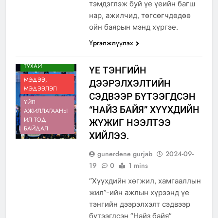
тэмдэглэж буй үе үеийн багш
нар, ажилчид, төгсөгчдөдөө
ойн баярын мэнд хүргэе.
Үргэлжлүүлэх
АЙМГИЙН
ТУХАЙ
ҮЕ ТЭНГИЙН
МЭДЭЭ,
ДЭЭРЭЛХЭЛТИЙН
МЭДЭЭЛЭЛ
СЭДВЭЭР БҮТЭЭГДСЭН
ҮЙЛ
“НАЙЗ БАЙЯ” ХҮҮХДИЙН
АЖИЛЛАГААНЫ
ИЛ ТОД
ЖҮЖИГ НЭЭЛТЭЭ
БАЙДАЛ
ХИЙЛЭЭ.
gunerdene gurjab
2024-09-
19
0
1 mins
“Хүүхдийн хөгжил, хамгааллын
жил”-ийн ажлын хүрээнд үе
тэнгийн дээрэлхэлт сэдвээр
бүтээгдсэн “Найз байя”