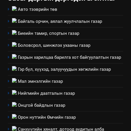
Авто тээврийн төв
Байгаль орчин, аялал жуулчлалын газар
5
“Шинэтгэлээр түүчээлсэн
Биеийн тамир, спортын газар
салбар зөвлөл” аяны хүрээнд
зохион байгуулах арга
Боловсрол, шинжлэх ухааны газар
ТАЗ-ЫН САЛБАР ЗӨВЛӨЛ
хэмжээний төлөвлөгөө
Газрын харилцаа барилга хот байгуулалтын газар
6
Санхүүгийн тайланд хийсэн
Гэр бүл, хүүхэд, залуучуудын хөгжлийн газар
аудитын дүгнэлт
Мал эмнэлгийн газар
ИЛ ТОД БАЙДАЛ
Нийгмийн даатгалын газар
7
Онцгой байдлын газар
Үйл ажиллагаандаа мөрдөж
байгаа хууль тогтоомж
Орон нутгийн Өмчийн газар
ИЛ ТОД БАЙДАЛ
Санхүүгийн хяналт, дотоод аудитын алба