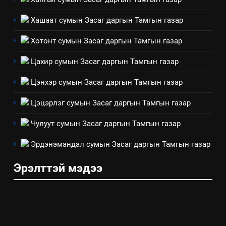
зөвлөлийн 2025 оны үйл
ТАЗ-ЫН САЛБАР ЗӨВЛӨЛ
Хашаат сумын Засаг даргын Тамгын газар
ажиллагааны жилийн
төлөвлөгөө
5
Хотонт сумын Засаг даргын Тамгын газар
“Шинэтгэлээр түүчээлсэн
Цахир сумын Засаг даргын Тамгын газар
салбар зөвлөл” аяны хүрээнд
зохион байгуулах арга
ТАЗ-ЫН САЛБАР ЗӨВЛӨЛ
Цэнхэр сумын Засаг даргын Тамгын газар
хэмжээний төлөвлөгөө
Цэцэрлэг сумын Засаг даргын Тамгын газар
6
Санхүүгийн тайланд хийсэн
Чулуут сумын Засаг даргын Тамгын газар
аудитын дүгнэлт
Эрдэнэмандал сумын Засаг даргын Тамгын газар
ИЛ ТОД БАЙДАЛ
Эрэлттэй мэдээ
7
Үйл ажиллагаандаа мөрдөж
байгаа хууль тогтоомж
ИЛ ТОД БАЙДАЛ