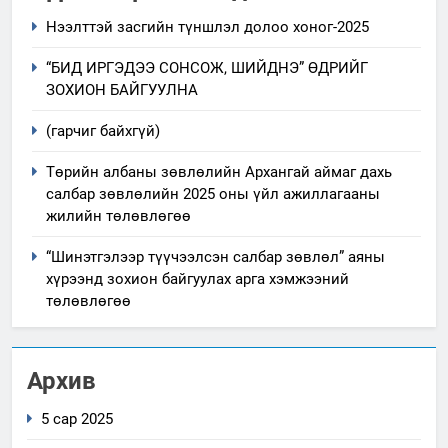
Нээлттэй засгийн түншлэл долоо хоног-2025
“БИД ИРГЭДЭЭ СОНСОЖ, ШИЙДНЭ” ӨДРИЙГ
ЗОХИОН БАЙГУУЛНА
(гарчиг байхгүй)
Төрийн албаны зөвлөлийн Архангай аймаг дахь
салбар зөвлөлийн 2025 оны үйл ажиллагааны
жилийн төлөвлөгөө
“Шинэтгэлээр түүчээлсэн салбар зөвлөл” аяны
хүрээнд зохион байгуулах арга хэмжээний
төлөвлөгөө
Архив
5 сар 2025