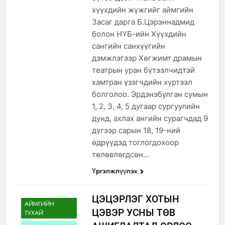
хүүхдийн жүжгийг аймгийн
Засаг дарга Б.Цэрэннадмид
болон НҮБ-ийн Хүүхдийн
сангийн санхүүгийн
дэмжлэгээр Хөгжимт драмын
театрын уран бүтээлчидтэй
хамтран үзэгчдийн хүртээл
болголоо. Эрдэнэбулган сумын
1, 2, 3, 4, 5 дугаар сургуулийн
дунд, ахлах ангийн сурагчдад 9
дүгээр сарын 18, 19-ний
өдрүүдэд тоглогдохоор
төлөвлөгдсөн…
Үргэлжлүүлэх
ЦЭЦЭРЛЭГ ХОТЫН
АЙМГИЙН
ЦЭВЭР УСНЫ ТӨВ
ТУХАЙ