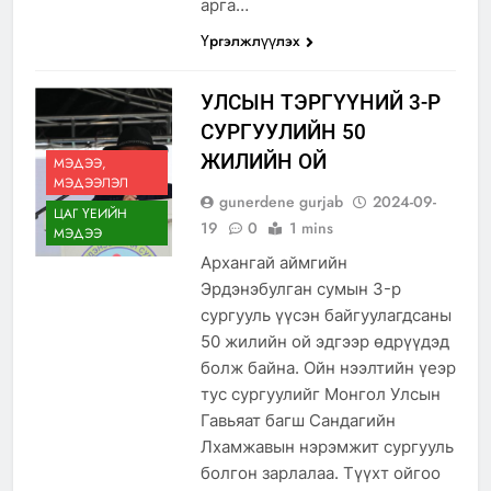
арга…
Үргэлжлүүлэх
УЛСЫН ТЭРГҮҮНИЙ 3-Р
СУРГУУЛИЙН 50
ЖИЛИЙН ОЙ
МЭДЭЭ,
МЭДЭЭЛЭЛ
gunerdene gurjab
2024-09-
ЦАГ ҮЕИЙН
19
0
1 mins
МЭДЭЭ
Архангай аймгийн
Эрдэнэбулган сумын 3-р
сургууль үүсэн байгуулагдсаны
50 жилийн ой эдгээр өдрүүдэд
болж байна. Ойн нээлтийн үеэр
тус сургуулийг Монгол Улсын
Гавьяат багш Сандагийн
Лхамжавын нэрэмжит сургууль
болгон зарлалаа. Түүхт ойгоо