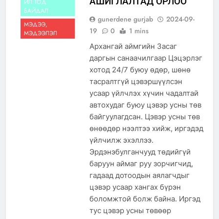
АШИГЛАЛТАД ОРЛОО
ИЛ ТОД
БАЙДАЛ
gunerdene gurjab
2024-09-
МЭДЭЭ,
19
0
1 mins
МЭДЭЭЛЭЛ
Архангай аймгийн Засаг
даргын санаачилгаар Цэцэрлэг
хотод 24/7 буюу өдөр, шөнө
тасралтгүй цэвэршүүлсэн
усаар үйлчлэх хүчин чадалтай
автохудаг буюу цэвэр усны төв
байгуулагдсан. Цэвэр усны төв
өнөөдөр нээлтээ хийж, иргэдэд
үйлчилж эхэллээ.
Эрдэнэбулганчууд төдийгүй
баруун аймаг руу зорчигчид,
гадаад дотоодын аялагчдыг
цэвэр усаар хангах бүрэн
боломжтой болж байна. Иргэд
тус цэвэр усны төвөөр