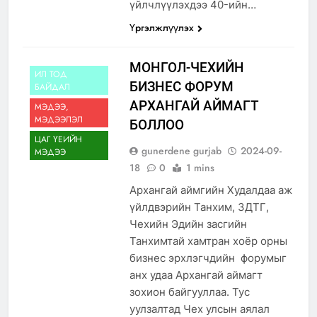
үйлчлүүлэхдээ 40-ийн…
Үргэлжлүүлэх
МОНГОЛ-ЧЕХИЙН
ИЛ ТОД
БИЗНЕС ФОРУМ
БАЙДАЛ
АРХАНГАЙ АЙМАГТ
МЭДЭЭ,
МЭДЭЭЛЭЛ
БОЛЛОО
ЦАГ ҮЕИЙН
gunerdene gurjab
2024-09-
МЭДЭЭ
18
0
1 mins
Архангай аймгийн Худалдаа аж
үйлдвэрийн Танхим, ЗДТГ,
Чехийн Эдийн засгийн
Танхимтай хамтран хоёр орны
бизнес эрхлэгчдийн форумыг
анх удаа Архангай аймагт
зохион байгууллаа. Тус
уулзалтад Чех улсын аялал