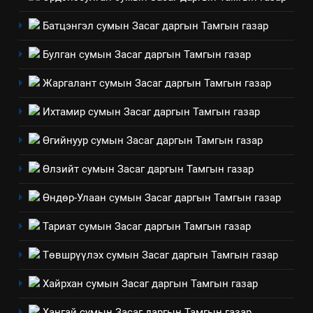
эрүүл мэнд, байгаль орчинд
Нээлттэй засгийн түншлэл
үзүүлэх буюу үзүүлж байгаа
Батцэнгэл сумын Засаг даргын Тамгын газар
долоо хоног-2025
нөлөөллийн талаарх
НЭЭЛТТЭЙ ЗАСГИЙН ТҮНШЛЭЛ
Булган сумын Засаг даргын Тамгын газар
мэдээлэл
Жаргалант сумын Засаг даргын Тамгын газар
2
“БИД ИРГЭДЭЭ СОНСОЖ,
Ихтамир сумын Засаг даргын Тамгын газар
ШИЙДНЭ” ӨДРИЙГ ЗОХИОН
Өгийнуур сумын Засаг даргын Тамгын газар
БАЙГУУЛНА
ЗАР
ТАЗ-ЫН САЛБАР ЗӨВЛӨЛ
Өлзийт сумын Засаг даргын Тамгын газар
3
Өндөр-Улаан сумын Засаг даргын Тамгын газар
ТАЗ-ЫН САЛБАР ЗӨВЛӨЛ
Тариат сумын Засаг даргын Тамгын газар
Төвшрүүлэх сумын Засаг даргын Тамгын газар
4
Хайрхан сумын Засаг даргын Тамгын газар
Төрийн албаны зөвлөлийн
Архангай аймаг дахь салбар
Хангай сумын Засаг даргын Тамгын газар