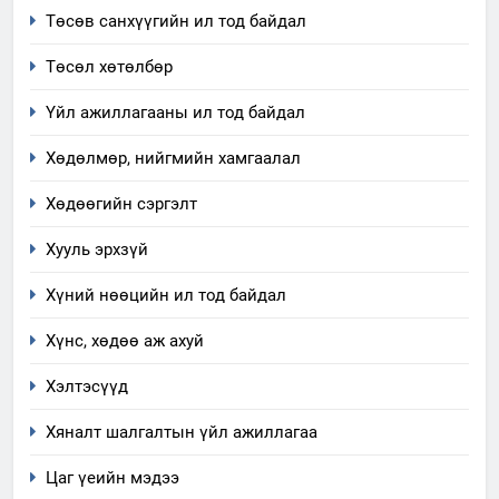
Төсөв санхүүгийн ил тод байдал
7
Үйл ажиллагаандаа мөрдөж
Төсөл хөтөлбөр
байгаа хууль тогтоомж
Үйл ажиллагааны ил тод байдал
ИЛ ТОД БАЙДАЛ
Хөдөлмөр, нийгмийн хамгаалал
8
Мэдээлэл хариуцагчийн
Хөдөөгийн сэргэлт
явуулж байгаа үйл ажиллагаа,
Хууль эрхзүй
үйлдвэрлэл, үйлчилгээ,
ИЛ ТОД БАЙДАЛ
ашиглаж байгаа техник,
Хүний нөөцийн ил тод байдал
технологийн хүн, мал, амьтны
1
эрүүл мэнд, байгаль орчинд
Хүнс, хөдөө аж ахуй
Нээлттэй засгийн түншлэл
үзүүлэх буюу үзүүлж байгаа
долоо хоног-2025
Хэлтэсүүд
нөлөөллийн талаарх
НЭЭЛТТЭЙ ЗАСГИЙН ТҮНШЛЭЛ
мэдээлэл
Хяналт шалгалтын үйл ажиллагаа
2
Цаг үеийн мэдээ
“БИД ИРГЭДЭЭ СОНСОЖ,