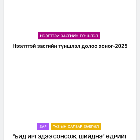
НЭЭЛТТЭЙ ЗАСГИЙН ТҮНШЛЭЛ
Нээлттэй засгийн түншлэл долоо хоног-2025
ЗАР
ТАЗ-ЫН САЛБАР ЗӨВЛӨЛ
“БИД ИРГЭДЭЭ СОНСОЖ, ШИЙДНЭ” ӨДРИЙГ