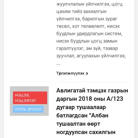
жуулчлалын үйлчилгээ, цогц
цахим тийз захиалгын
үйлчилгээ, барилгын зураг
төсөл, хот төлөвлөлт, нисэх
буудлын удирдлагын систем,
нисэх буудлын цогц замын
гэрэлтүүлэг, эм зүй, тээвэр
зуучлал, агуулахын үйлчилгээ,
…
Үргэлжлүүлэх
Авлигатай тэмцэх газрын
МЭДЭЭ,
даргын 2018 оны А/123
МЭДЭЭЛЭЛ
дугаар тушаалаар
ХУУЛЬ ЭРХЗҮЙ
батлагдсан “Албан
тушаалтан өөрт
ногдуулсан сахилгын