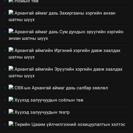
2
Номын төв
“БИД ИРГЭДЭЭ СОНСОЖ,
Архангай аймаг дахь Захиргааны хэргийн анхан
ШИЙДНЭ” ӨДРИЙГ ЗОХИОН
шатны шүүх
БАЙГУУЛНА
ЗАР
ТАЗ-ЫН САЛБАР ЗӨВЛӨЛ
Архангай аймаг дахь Сум дундын эрүүгийн хэргийн
анхан шатны шүүх
3
Архангай аймгийн Иргэний хэргийн давж заалдах
ТАЗ-ЫН САЛБАР ЗӨВЛӨЛ
шатны шүүх
Архангай аймгийн Эрүүгийн хэргийн давж заалдах
шатны шүүх
4
Төрийн албаны зөвлөлийн
СӨХ-ын Архангай аймаг дахь салбар зөвлөл
Архангай аймаг дахь салбар
Хүүхэд залуучуудын соёлын төв
зөвлөлийн 2025 оны үйл
ТАЗ-ЫН САЛБАР ЗӨВЛӨЛ
ажиллагааны жилийн
Хүүхэд залуучуудын театр
төлөвлөгөө
5
Төрийн Цахим үйлчилгээний зохицуулалтын хэлтэс
“Шинэтгэлээр түүчээлсэн
салбар зөвлөл” аяны хүрээнд