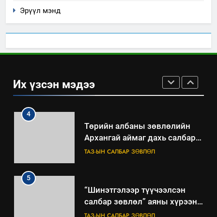
ШИЙДНЭ” ӨДРИЙГ ЗОХИОН
Эрүүл мэнд
БАЙГУУЛНА
ЗАР
ТАЗ-ЫН САЛБАР ЗӨВЛӨЛ
3
ТАЗ-ЫН САЛБАР ЗӨВЛӨЛ
Их үзсэн мэдээ
4
Төрийн албаны зөвлөлийн
Архангай аймаг дахь салбар
зөвлөлийн 2025 оны үйл
ТАЗ-ЫН САЛБАР ЗӨВЛӨЛ
ажиллагааны жилийн
төлөвлөгөө
5
“Шинэтгэлээр түүчээлсэн
салбар зөвлөл” аяны хүрээнд
зохион байгуулах арга
ТАЗ-ЫН САЛБАР ЗӨВЛӨЛ