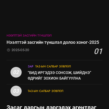
8
Мэдээлэл хариуцагчийн
явуулж байгаа үйл ажиллагаа,
үйлдвэрлэл, үйлчилгээ,
ИЛ ТОД БАЙДАЛ
ашиглаж байгаа техник,
НЭЭЛТТЭЙ ЗАСГИЙН ТҮНШЛЭЛ
технологийн хүн, мал, амьтны
эрүүл мэнд, байгаль орчинд
Нээлттэй засгийн түншлэл долоо хоног-2025
үзүүлэх буюу үзүүлж байгаа
01
2025-05-20
нөлөөллийн талаарх
мэдээлэл
ЗАР
ТАЗ-ЫН САЛБАР ЗӨВЛӨЛ
02
“БИД ИРГЭДЭЭ СОНСОЖ, ШИЙДНЭ”
ӨДРИЙГ ЗОХИОН БАЙГУУЛНА
03
ТАЗ-ЫН САЛБАР ЗӨВЛӨЛ
.
.
Засаг даргын дэргэдэх агентлаг