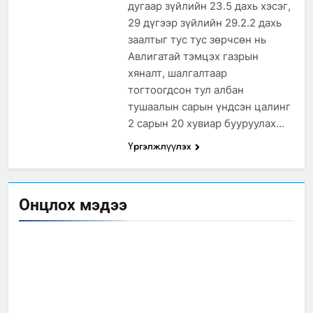
дугаар зүйлийн 23.5 дахь хэсэг,
29 дүгээр зүйлийн 29.2.2 дахь
заалтыг тус тус зөрчсөн нь
Авлигатай тэмцэх газрын
хяналт, шалгалтаар
тогтоогдсон тул албан
тушаалын сарын үндсэн цалинг
2 сарын 20 хувиар бууруулах…
Үргэлжлүүлэх
Онцлох мэдээ