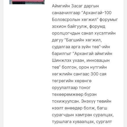
Аймгийн Засаг даргын
санаачилгаар “Архангай-100
Боловсролын хөгжил” форумыг
зохион байгуулж, форумд
оролцогчдын санал хүсэлтийн
дагуу “Багшийн хөгжил,
судалгаа арга зүйн төв”-ийн
барилгыг “Архангай аймгийн
Шинжлэх ухаан, инновацын
төв” болгон, орон нутгийн
хөгжлийн сангаас 300 сая
төгрөгийн хөрөнгө
оруулалтаар тоног
төхөөрөмжөөр бүрэн
тохижуулсан. Энэхүү төвийн
нээлт өнөөдөр болж, багш
сурагчдын хамтран суралцах,
туршлага хуваалцах, сургалт