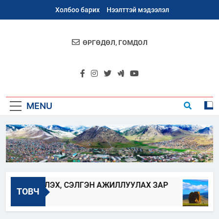
Skip
Холбоо барих
Нээлттэй мэдээлэл
to
content
ӨРГӨДӨЛ, ГОМДОЛ
Архангай
Аймаг
MENU
ШИЛЖҮҮЛЭХ, СЭЛГЭН АЖИЛЛУУЛАХ ЗАР
ТОВЧ
2