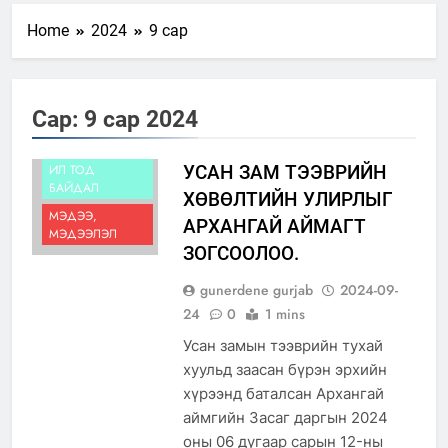
Home
2024
9 сар
АЙМГИЙН
ТУХАЙ
Сар:
9 сар 2024
АЯЛАЛ
ЖУУЧЛАЛ
ИЛ ТОД
УСАН ЗАМ ТЭЭВРИЙН
БАЙДАЛ
ХӨВӨЛТИЙН УЛИРЛЫГ
МЭДЭЭ,
АРХАНГАЙ АЙМАГТ
МЭДЭЭЛЭЛ
ЗОГСООЛОО.
gunerdene gurjab
2024-09-
24
0
1 mins
Усан замын тээврийн тухай
хуульд заасан бүрэн эрхийн
хүрээнд баталсан Архангай
аймгийн Засаг даргын 2024
оны 06 дугаар сарын 12-ны