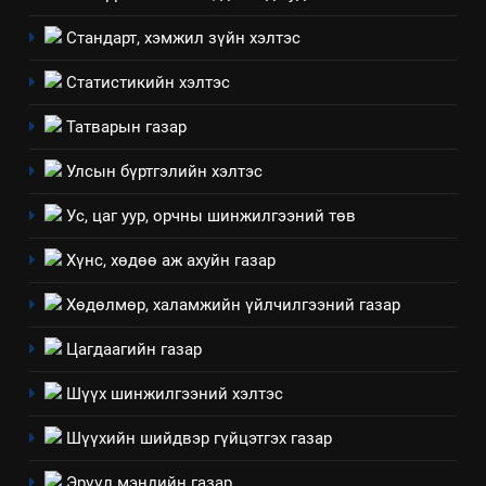
8
Стандарт, хэмжил зүйн хэлтэс
Мэдээлэл хариуцагчийн
явуулж байгаа үйл ажиллагаа,
Статистикийн хэлтэс
үйлдвэрлэл, үйлчилгээ,
ИЛ ТОД БАЙДАЛ
Татварын газар
ашиглаж байгаа техник,
технологийн хүн, мал, амьтны
1
Улсын бүртгэлийн хэлтэс
эрүүл мэнд, байгаль орчинд
Нээлттэй засгийн түншлэл
үзүүлэх буюу үзүүлж байгаа
Ус, цаг уур, орчны шинжилгээний төв
долоо хоног-2025
нөлөөллийн талаарх
НЭЭЛТТЭЙ ЗАСГИЙН ТҮНШЛЭЛ
Хүнс, хөдөө аж ахуйн газар
мэдээлэл
Хөдөлмөр, халамжийн үйлчилгээний газар
2
“БИД ИРГЭДЭЭ СОНСОЖ,
Цагдаагийн газар
ШИЙДНЭ” ӨДРИЙГ ЗОХИОН
БАЙГУУЛНА
Шүүх шинжилгээний хэлтэс
ЗАР
ТАЗ-ЫН САЛБАР ЗӨВЛӨЛ
Шүүхийн шийдвэр гүйцэтгэх газар
3
Эрүүл мэндийн газар