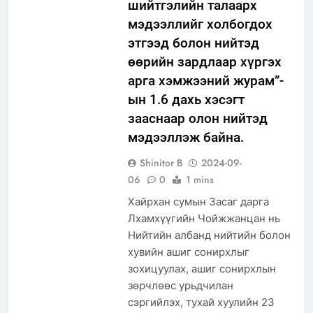
шийтгэлийн талаарх
мэдээллийг холбогдох
этгээд болон нийтэд
өөрийн зардлаар хүргэх
арга хэмжээний журам”-
ын 1.6 дахь хэсэгт
зааснаар олон нийтэд
мэдээллэж байна.
Shinitor B
2024-09-
06
0
1 mins
Хайрхан сумын Засаг дарга
Лхамхүүгийн Чойжжанцан нь
Нийтийн албанд нийтийн болон
хувийн ашиг сонирхлыг
зохицуулах, ашиг сонирхлын
зөрчлөөс урьдчилан
сэргийлэх, тухай хуулийн 23