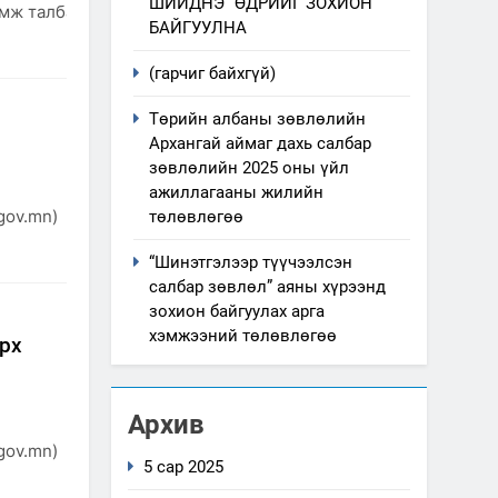
ШИЙДНЭ” ӨДРИЙГ ЗОХИОН
дамж талбай, орон сууцны…
БАЙГУУЛНА
(гарчиг байхгүй)
Төрийн албаны зөвлөлийн
Архангай аймаг дахь салбар
зөвлөлийн 2025 оны үйл
ажиллагааны жилийн
gov.mn)
төлөвлөгөө
“Шинэтгэлээр түүчээлсэн
салбар зөвлөл” аяны хүрээнд
зохион байгуулах арга
хэмжээний төлөвлөгөө
рх
Архив
gov.mn)
5 сар 2025