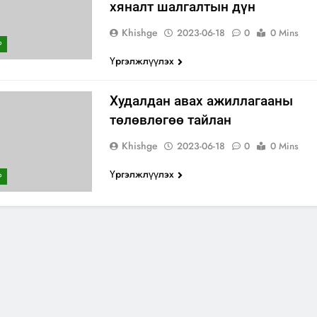
хяналт шалгалтын дүн
Khishge
2023-06-18
0
0 Mins
Р
Үргэлжлүүлэх
Худалдан авах ажиллагааны
төлөвлөгөө тайлан
Khishge
2023-06-18
0
0 Mins
Үргэлжлүүлэх
Р