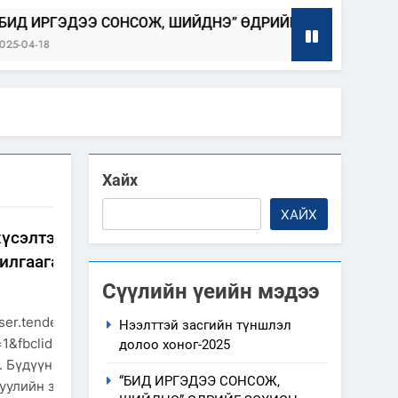
Э СОНСОЖ, ШИЙДНЭ” ӨДРИЙГ ЗОХИОН БАЙГУУЛНА
Хайх
ХАЙХ
үсэлтээр холбогдох этгээдийг худалдан авах
илгаагаар хангасан тухай мэдээлэл
Сүүлийн үеийн мэдээ
ser.tender.gov.mn/mn/plan/index?
Нээлттэй засгийн түншлэл
=1&fbclid=IwAR0uwX4jrqVk8abIOd4UxOvqgYJgYl_D7rPJ0M72a
долоо хоног-2025
үдүүн гичгэний голд гүүр барих (Хангай сум Баян-УУл баг)
“БИД ИРГЭДЭЭ СОНСОЖ,
уулийн засвар (Өндөр-Улаан сум) 6. Тамир кино театрын зас