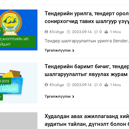
Тендерийн урилга, тендерт оро
сонирхогчид тавих шалгуур үзү
Р
Khishge
2023-09-14
0
1 Mins
 САНХҮҮГИЙН ИЛ
Тендер шалгаруулалтын урилга (tender.
АЙДАЛ
Үргэлжлүүлэх
Тендерийн баримт бичиг, тенде
шалгаруулалтыг явуулах журам
1-2015
Khishge
2023-09-14
0
1 Mins
Д БАЙДАЛ
Үргэлжлүүлэх
Р
Худалдан авах ажиллагаанд хи
аудитын тайлан, дүгнэлт болон 