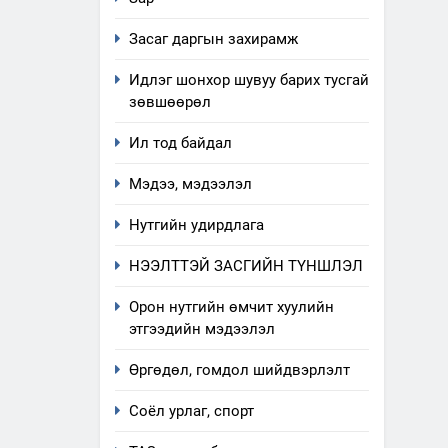
Засаг даргын захирамж
Идлэг шонхор шувуу барих тусгай
зөвшөөрөл
Ил тод байдал
Мэдээ, мэдээлэл
Нутгийн удирдлага
НЭЭЛТТЭЙ ЗАСГИЙН ТҮНШЛЭЛ
Орон нутгийн өмчит хуулийн
этгээдийн мэдээлэл
Өргөдөл, гомдол шийдвэрлэлт
Соёл урлаг, спорт