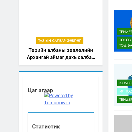
ТЕНДЕ
ТӨСӨВ
ТАЗ-ЫН САЛБАР ЗӨВЛӨЛ
ТОД Б
Төрийн албаны зөвлөлийн
Архангай аймаг дахь салбар
зөвлөлийн 2025 оны үйл
ажиллагааны жилийн
төлөвлөгөө
ISO900
Цаг агаар
ИЛ ТО
ТЕНДЕ
Статистик