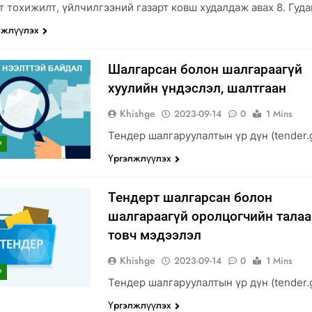
от тохижилт, үйлчилгээний газарт ковш худалдаж авах 8. Гу
лжлүүлэх
Шалгарсан болон шалгараагүй
хуулийн үндэслэл, шалтгаан
Khishge
2023-09-14
0
1 Mins
Тендер шалгаруулалтын үр дүн (tender.
Р
Үргэлжлүүлэх
Тендерт шалгарсан болон
шалгараагүй оролцогчийн талаа
товч мэдээлэл
Khishge
2023-09-14
0
1 Mins
Р
Тендер шалгаруулалтын үр дүн (tender.
Үргэлжлүүлэх