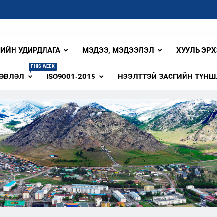
ангай Аймаг
ГИЙН УДИРДЛАГА
МЭДЭЭ, МЭДЭЭЛЭЛ
ХУУЛЬ ЭРХ
THIS WEEK
ЗӨВЛӨЛ
ISO9001-2015
НЭЭЛТТЭЙ ЗАСГИЙН ТҮНШ