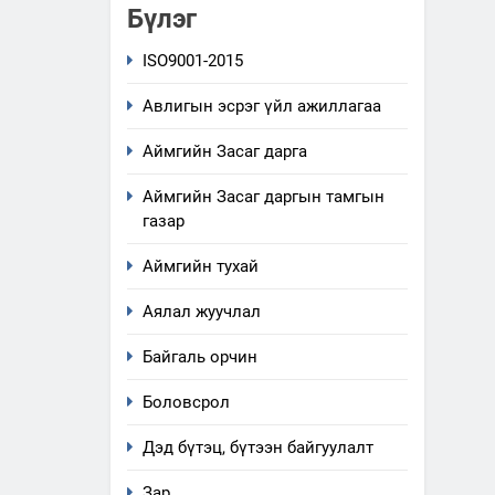
Бүлэг
ISO9001-2015
Авлигын эсрэг үйл ажиллагаа
Аймгийн Засаг дарга
Аймгийн Засаг даргын тамгын
газар
Аймгийн тухай
Аялал жуучлал
Байгаль орчин
Боловсрол
Дэд бүтэц, бүтээн байгуулалт
Зар