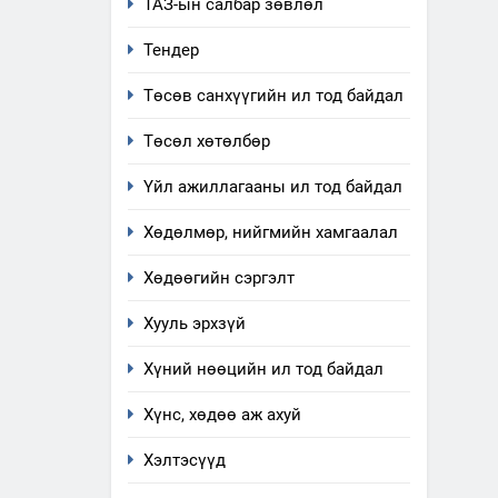
ТАЗ-ын салбар зөвлөл
Тендер
Төсөв санхүүгийн ил тод байдал
5
“Шинэтгэлээр түүчээлсэн
Төсөл хөтөлбөр
салбар зөвлөл” аяны
хүрээнд зохион байгуулах
ТАЗ-ЫН САЛБАР ЗӨВЛӨЛ
Үйл ажиллагааны ил тод байдал
арга хэмжээний төлөвлөгөө
6
Хөдөлмөр, нийгмийн хамгаалал
Санхүүгийн тайланд хийсэн
аудитын дүгнэлт
Хөдөөгийн сэргэлт
ИЛ ТОД БАЙДАЛ
Хууль эрхзүй
7
Хүний нөөцийн ил тод байдал
Үйл ажиллагаандаа мөрдөж
байгаа хууль тогтоомж
Хүнс, хөдөө аж ахуй
ИЛ ТОД БАЙДАЛ
Хэлтэсүүд
8
Мэдээлэл хариуцагчийн