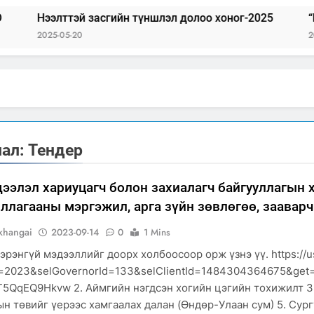
эй засгийн түншлэл долоо хоног-2025
“БИД ИРГЭДЭ
20
2025-04-18
Д
Л
,
лал:
Тендер
ЛЭЛ
Р
ээлэл хариуцагч болон захиалагч байгууллагын х
ллагааны мэргэжил, арга зүйн зөвлөгөө, зааварч
ҮГИЙН
Д
Л
khangai
2023-09-14
0
1 Mins
эрэнгүй мэдээллийг доорх холбоосоор орж үзнэ үү. https://u
БӨР
=2023&selGovernorId=133&selClientId=1484304364675&get
5QqEQ9Hkvw 2. Аймгийн нэгдсэн хогийн цэгийн тохижилт 3. Б
н төвийг үерээс хамгаалах далан (Өндөр-Улаан сум) 5. Сург