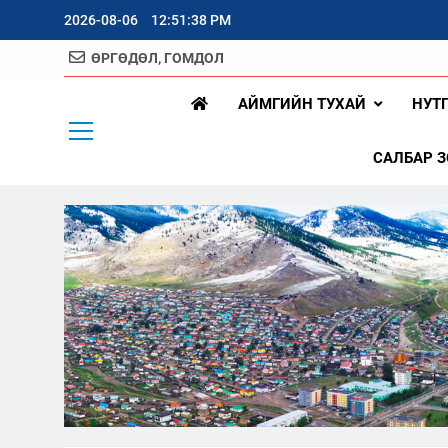
Skip
2026-08-06
12:51:39 PM
to
content
ӨРГӨДӨЛ, ГОМДОЛ
Арх
АЙМГИЙН ТУХАЙ
НУТ
САЛБАР 