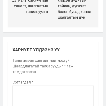
дүгнэлт, санхүүгийн
хийсэн аудитын
хяналт, шалгалтын
тайлан, дүгнэлт
танилцуулга
болон бусад хяналт
шалгалтын дүн
ХАРИУЛТ ҮЛДЭЭНЭ ҮҮ
Таны имэйл хаягийг нийтлэхгүй.
Шаардлагатай талбаруудыг
*
гэж
тэмдэглэсэн
Сэтгэгдэл
*