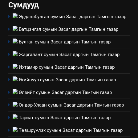
ИЛ ТОД БАЙДАЛ
Сумдууд
Эрдэнэбулган сумын Засаг даргын Тамгын газар
7
Үйл ажиллагаандаа мөрдөж
Батцэнгэл сумын Засаг даргын Тамгын газар
байгаа хууль тогтоомж
ИЛ ТОД БАЙДАЛ
Булган сумын Засаг даргын Тамгын газар
Жаргалант сумын Засаг даргын Тамгын газар
8
Мэдээлэл хариуцагчийн
Ихтамир сумын Засаг даргын Тамгын газар
явуулж байгаа үйл ажиллагаа,
Өгийнуур сумын Засаг даргын Тамгын газар
үйлдвэрлэл, үйлчилгээ,
ИЛ ТОД БАЙДАЛ
ашиглаж байгаа техник,
Өлзийт сумын Засаг даргын Тамгын газар
технологийн хүн, мал, амьтны
1
эрүүл мэнд, байгаль орчинд
Өндөр-Улаан сумын Засаг даргын Тамгын газар
Нээлттэй засгийн түншлэл
үзүүлэх буюу үзүүлж байгаа
долоо хоног-2025
нөлөөллийн талаарх
Тариат сумын Засаг даргын Тамгын газар
НЭЭЛТТЭЙ ЗАСГИЙН ТҮНШЛЭЛ
мэдээлэл
Төвшрүүлэх сумын Засаг даргын Тамгын газар