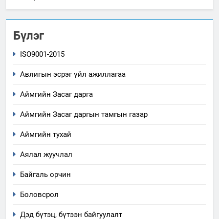
Бүлэг
ISO9001-2015
Авлигын эсрэг үйл ажиллагаа
Аймгийн Засаг дарга
Аймгийн Засаг даргын тамгын газар
Аймгийн тухай
Аялал жуучлал
Байгаль орчин
Боловсрол
Дэд бүтэц, бүтээн байгуулалт