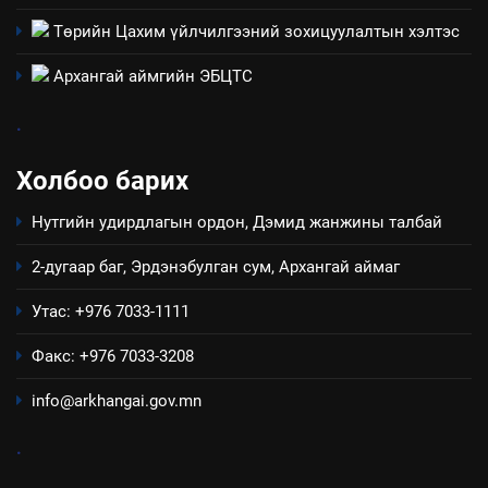
3
Төрийн Цахим үйлчилгээний зохицуулалтын хэлтэс
ТАЗ-ЫН САЛБАР ЗӨВЛӨЛ
Архангай аймгийн ЭБЦТС
.
4
Холбоо барих
Төрийн албаны зөвлөлийн
Архангай аймаг дахь салбар
Нутгийн удирдлагын ордон, Дэмид жанжины талбай
зөвлөлийн 2025 оны үйл
ТАЗ-ЫН САЛБАР ЗӨВЛӨЛ
ажиллагааны жилийн
2-дугаар баг, Эрдэнэбулган сум, Архангай аймаг
төлөвлөгөө
5
Утас: +976 7033-1111
“Шинэтгэлээр түүчээлсэн
салбар зөвлөл” аяны хүрээнд
Факс: +976 7033-3208
зохион байгуулах арга
ТАЗ-ЫН САЛБАР ЗӨВЛӨЛ
info@arkhangai.gov.mn
хэмжээний төлөвлөгөө
6
.
Санхүүгийн тайланд хийсэн