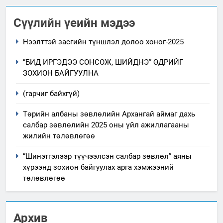
Сүүлийн үеийн мэдээ
Нээлттэй засгийн түншлэл долоо хоног-2025
“БИД ИРГЭДЭЭ СОНСОЖ, ШИЙДНЭ” ӨДРИЙГ
ЗОХИОН БАЙГУУЛНА
(гарчиг байхгүй)
Төрийн албаны зөвлөлийн Архангай аймаг дахь
салбар зөвлөлийн 2025 оны үйл ажиллагааны
жилийн төлөвлөгөө
“Шинэтгэлээр түүчээлсэн салбар зөвлөл” аяны
хүрээнд зохион байгуулах арга хэмжээний
төлөвлөгөө
Архив