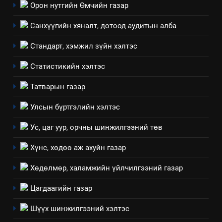
салбар зөвлөл” аяны хүрээнд
Орон нутгийн Өмчийн газар
зохион байгуулах арга
ТАЗ-ЫН САЛБАР ЗӨВЛӨЛ
хэмжээний төлөвлөгөө
Санхүүгийн хяналт, дотоод аудитын алба
6
Стандарт, хэмжил зүйн хэлтэс
Санхүүгийн тайланд хийсэн
аудитын дүгнэлт
Статистикийн хэлтэс
ИЛ ТОД БАЙДАЛ
Татварын газар
7
Улсын бүртгэлийн хэлтэс
Үйл ажиллагаандаа мөрдөж
Ус, цаг уур, орчны шинжилгээний төв
байгаа хууль тогтоомж
ИЛ ТОД БАЙДАЛ
Хүнс, хөдөө аж ахуйн газар
Хөдөлмөр, халамжийн үйлчилгээний газар
8
Мэдээлэл хариуцагчийн
Цагдаагийн газар
явуулж байгаа үйл ажиллагаа,
үйлдвэрлэл, үйлчилгээ,
Шүүх шинжилгээний хэлтэс
ИЛ ТОД БАЙДАЛ
ашиглаж байгаа техник,