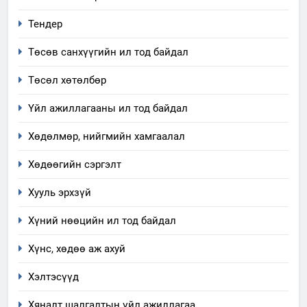
Тендер
Төсөв санхүүгийн ил тод байдал
5
“Шинэтгэлээр түүчээлсэн
Төсөл хөтөлбөр
салбар зөвлөл” аяны хүрээнд
зохион байгуулах арга
Үйл ажиллагааны ил тод байдал
ТАЗ-ЫН САЛБАР ЗӨВЛӨЛ
хэмжээний төлөвлөгөө
Хөдөлмөр, нийгмийн хамгаалал
6
Санхүүгийн тайланд хийсэн
Хөдөөгийн сэргэлт
аудитын дүгнэлт
Хууль эрхзүй
ИЛ ТОД БАЙДАЛ
Хүний нөөцийн ил тод байдал
7
Хүнс, хөдөө аж ахуй
Үйл ажиллагаандаа мөрдөж
байгаа хууль тогтоомж
Хэлтэсүүд
ИЛ ТОД БАЙДАЛ
Хяналт шалгалтын үйл ажиллагаа