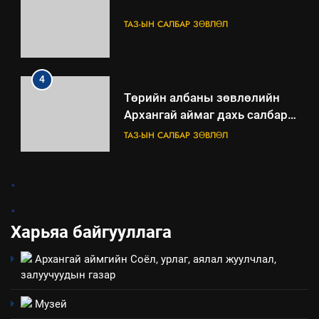
Төрийн албаны зөвлөлийн
Архангай аймаг дахь салбар
зөвлөлийн 2025 оны үйл
ТАЗ-ЫН САЛБАР ЗӨВЛӨЛ
ажиллагааны жилийн
төлөвлөгөө
5
“Шинэтгэлээр түүчээлсэн
салбар зөвлөл” аяны хүрээнд
зохион байгуулах арга
ТАЗ-ЫН САЛБАР ЗӨВЛӨЛ
хэмжээний төлөвлөгөө
6
.
Санхүүгийн тайланд хийсэн
.
аудитын дүгнэлт
Харьяа байгууллага
ИЛ ТОД БАЙДАЛ
Архангай аймгийн Соёл, урлаг, аялал жуулчлал,
7
залуучуудын газар
Үйл ажиллагаандаа мөрдөж
байгаа хууль тогтоомж
Музей