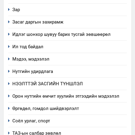
Зар
Засаг даргын захирамж
Идлэг шонхор шувуу барих тусгай зөвшөөрөл
Ил тод байдал
Мэдээ, мэдээлэл
Нутгийн удирдлага
НЭЭЛТТЭЙ ЗАСГИЙН ТҮНШЛЭЛ
Орон нутгийн өмчит хуулийн этгээдийн мэдээлэл
Өргөдөл, гомдол шийдвэрлэлт
Соёл урлаг, спорт
ТАЗ-ын салбар зөвлөл