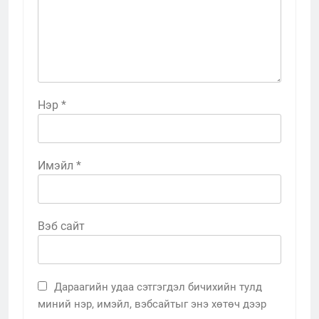
Нэр
*
Имэйл
*
Вэб сайт
Дараагийн удаа сэтгэгдэл бичихийн тулд
миний нэр, имэйл, вэбсайтыг энэ хөтөч дээр