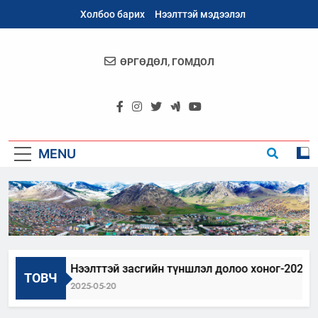
Skip
Холбоо барих
Нээлттэй мэдээлэл
to
content
ӨРГӨДӨЛ, ГОМДОЛ
Архангай
Аймаг
MENU
ЦОО
Нээлттэй засгийн түншлэл долоо хоног-2025
ТОВЧ
2025-05-20