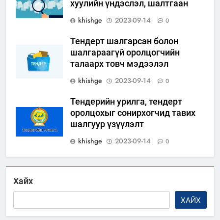
хуулийн үндэслэл, шалтгаан
khishge
2023-09-14
0
Тендерт шалгарсан болон
шалгараагүй оролцогчийн
талаарх товч мэдээлэл
khishge
2023-09-14
0
Тендерийн урилга, тендерт
оролцохыг сонирхогчид тавих
шалгуур үзүүлэлт
khishge
2023-09-14
0
Хайх
ХАЙХ