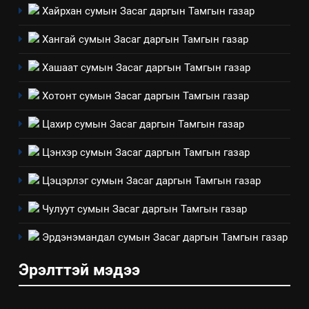
2
Хайрхан сумын Засаг даргын Тамгын газар
“БИД ИРГЭДЭЭ СОНСОЖ,
ШИЙДНЭ” ӨДРИЙГ ЗОХИОН
Хангай сумын Засаг даргын Тамгын газар
БАЙГУУЛНА
ЗАР
ТАЗ-ЫН САЛБАР ЗӨВЛӨЛ
Хашаат сумын Засаг даргын Тамгын газар
3
Хотонт сумын Засаг даргын Тамгын газар
Цахир сумын Засаг даргын Тамгын газар
ТАЗ-ЫН САЛБАР ЗӨВЛӨЛ
Цэнхэр сумын Засаг даргын Тамгын газар
Цэцэрлэг сумын Засаг даргын Тамгын газар
4
Төрийн албаны зөвлөлийн
Чулуут сумын Засаг даргын Тамгын газар
Архангай аймаг дахь салбар
зөвлөлийн 2025 оны үйл
Эрдэнэмандал сумын Засаг даргын Тамгын газар
ТАЗ-ЫН САЛБАР ЗӨВЛӨЛ
ажиллагааны жилийн
Эрэлттэй мэдээ
төлөвлөгөө
5
“Шинэтгэлээр түүчээлсэн