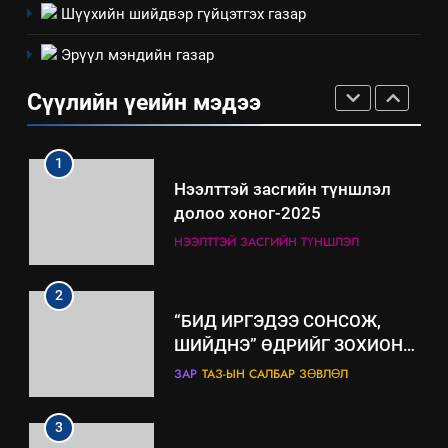
Шүүхийн шийдвэр гүйцэтгэх газар
технологийн хүн, мал, амьтны
1
эрүүл мэнд, байгаль орчинд
Эрүүл мэндийн газар
Нээлттэй засгийн түншлэл
үзүүлэх буюу үзүүлж байгаа
долоо хоног-2025
нөлөөллийн талаарх
Сүүлийн үеийн мэдээ
НЭЭЛТТЭЙ ЗАСГИЙН ТҮНШЛЭЛ
мэдээлэл
2
“БИД ИРГЭДЭЭ СОНСОЖ,
ШИЙДНЭ” ӨДРИЙГ ЗОХИОН
БАЙГУУЛНА
ЗАР
ТАЗ-ЫН САЛБАР ЗӨВЛӨЛ
3
ТАЗ-ЫН САЛБАР ЗӨВЛӨЛ
4