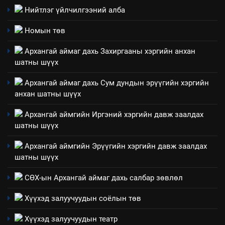
ИЛ ТОД БАЙДАЛ
Нийтлэг үйлчилгээний алба
8
Номын төв
Мэдээлэл хариуцагчийн
Архангай аймаг дахь Захиргааны хэргийн анхан
явуулж байгаа үйл ажиллагаа,
шатны шүүх
үйлдвэрлэл, үйлчилгээ,
ИЛ ТОД БАЙДАЛ
ашиглаж байгаа техник,
Архангай аймаг дахь Сум дундын эрүүгийн хэргийн
технологийн хүн, мал, амьтны
анхан шатны шүүх
1
эрүүл мэнд, байгаль орчинд
Нээлттэй засгийн түншлэл
Архангай аймгийн Иргэний хэргийн давж заалдах
үзүүлэх буюу үзүүлж байгаа
долоо хоног-2025
шатны шүүх
нөлөөллийн талаарх
НЭЭЛТТЭЙ ЗАСГИЙН ТҮНШЛЭЛ
мэдээлэл
Архангай аймгийн Эрүүгийн хэргийн давж заалдах
шатны шүүх
2
“БИД ИРГЭДЭЭ СОНСОЖ,
СӨХ-ын Архангай аймаг дахь салбар зөвлөл
ШИЙДНЭ” ӨДРИЙГ ЗОХИОН
Хүүхэд залуучуудын соёлын төв
БАЙГУУЛНА
ЗАР
ТАЗ-ЫН САЛБАР ЗӨВЛӨЛ
Хүүхэд залуучуудын театр