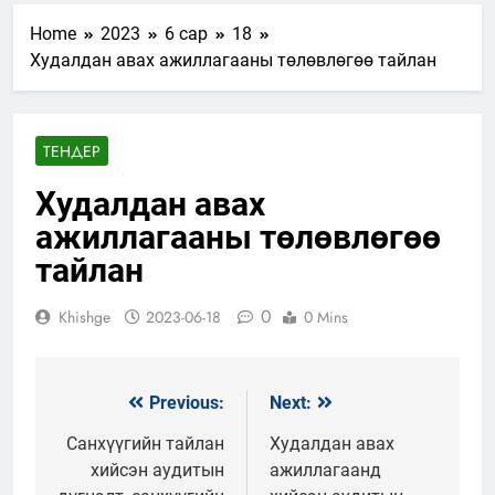
Home
2023
6 сар
18
Худалдан авах ажиллагааны төлөвлөгөө тайлан
ТЕНДЕР
Худалдан авах
ажиллагааны төлөвлөгөө
тайлан
0
Khishge
2023-06-18
0 Mins
Previous:
Next:
Мэдээний
цэс
Санхүүгийн тайлан
Худалдан авах
хийсэн аудитын
ажиллагаанд