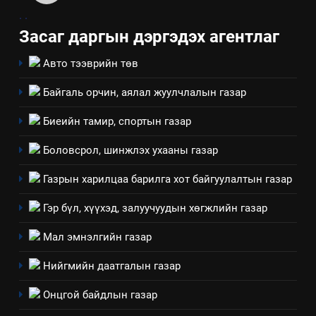
.
.
технологийн хүн, мал, амьтны
эрүүл мэнд, байгаль орчинд
Засаг даргын дэргэдэх агентлаг
үзүүлэх буюу үзүүлж байгаа
Авто тээврийн төв
нөлөөллийн талаарх
мэдээлэл
Байгаль орчин, аялал жуулчлалын газар
Биеийн тамир, спортын газар
Боловсрол, шинжлэх ухааны газар
Газрын харилцаа барилга хот байгуулалтын газар
Гэр бүл, хүүхэд, залуучуудын хөгжлийн газар
Мал эмнэлгийн газар
Нийгмийн даатгалын газар
5
Онцгой байдлын газар
“Шинэтгэлээр түүчээлсэн