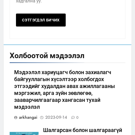
хадгална уу.
Холбоотой мэдээлэл
Мэдээлэл хариуцагч болон захиалагч
байгууллагын хүсэлтээр холбогдох
этгээдийг худалдан авах ажиллагааны
мэргэжил, арга зүйн зөвлөгөө,
зааварчилгаагаар хангасан тухай
мэдээлэл
arkhangai
2023-09-14
0
Шалгарсан болон шалгараагүй