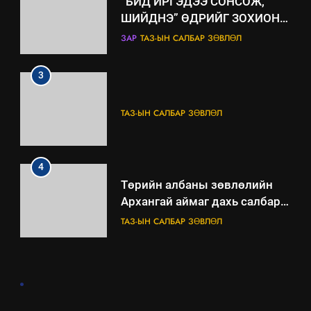
ТАЗ-ЫН САЛБАР ЗӨВЛӨЛ
4
Төрийн албаны зөвлөлийн
Архангай аймаг дахь салбар
зөвлөлийн 2025 оны үйл
ТАЗ-ЫН САЛБАР ЗӨВЛӨЛ
ажиллагааны жилийн
төлөвлөгөө
5
“Шинэтгэлээр түүчээлсэн
салбар зөвлөл” аяны хүрээнд
зохион байгуулах арга
ТАЗ-ЫН САЛБАР ЗӨВЛӨЛ
хэмжээний төлөвлөгөө
6
.
Санхүүгийн тайланд хийсэн
аудитын дүгнэлт