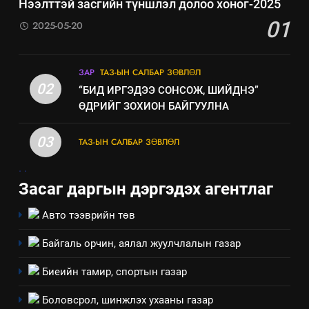
Нээлттэй засгийн түншлэл долоо хоног-2025
01
2025-05-20
5
ЗАР
ТАЗ-ЫН САЛБАР ЗӨВЛӨЛ
“Шинэтгэлээр түүчээлсэн
02
“БИД ИРГЭДЭЭ СОНСОЖ, ШИЙДНЭ”
салбар зөвлөл” аяны хүрээнд
ӨДРИЙГ ЗОХИОН БАЙГУУЛНА
зохион байгуулах арга
ТАЗ-ЫН САЛБАР ЗӨВЛӨЛ
хэмжээний төлөвлөгөө
03
ТАЗ-ЫН САЛБАР ЗӨВЛӨЛ
6
.
.
Санхүүгийн тайланд хийсэн
Засаг даргын дэргэдэх агентлаг
аудитын дүгнэлт
ИЛ ТОД БАЙДАЛ
Авто тээврийн төв
Байгаль орчин, аялал жуулчлалын газар
7
Үйл ажиллагаандаа мөрдөж
Биеийн тамир, спортын газар
байгаа хууль тогтоомж
Боловсрол, шинжлэх ухааны газар
ИЛ ТОД БАЙДАЛ