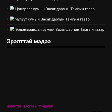
Цэцэрлэг сумын Засаг даргын Тамгын газар
8
Мэдээлэл хариуцагчийн
Чулуут сумын Засаг даргын Тамгын газар
явуулж байгаа үйл ажиллагаа,
үйлдвэрлэл, үйлчилгээ,
Эрдэнэмандал сумын Засаг даргын Тамгын газар
ИЛ ТОД БАЙДАЛ
ашиглаж байгаа техник,
Эрэлттэй мэдээ
технологийн хүн, мал, амьтны
эрүүл мэнд, байгаль орчинд
үзүүлэх буюу үзүүлж байгаа
нөлөөллийн талаарх
мэдээлэл
НЭЭЛТТЭЙ ЗАСГИЙН ТҮНШЛЭЛ