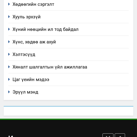
“БИД ИРГЭДЭЭ СОНСОЖ,
Хөдөөгийн сэргэлт
ШИЙДНЭ” ӨДРИЙГ ЗОХИОН
Хууль эрхзүй
БАЙГУУЛНА
ЗАР
ТАЗ-ЫН САЛБАР ЗӨВЛӨЛ
Хүний нөөцийн ил тод байдал
3
Хүнс, хөдөө аж ахуй
ТАЗ-ЫН САЛБАР ЗӨВЛӨЛ
Хэлтэсүүд
Хяналт шалгалтын үйл ажиллагаа
4
Цаг үеийн мэдээ
Төрийн албаны зөвлөлийн
Архангай аймаг дахь салбар
Эрүүл мэнд
зөвлөлийн 2025 оны үйл
ТАЗ-ЫН САЛБАР ЗӨВЛӨЛ
ажиллагааны жилийн
төлөвлөгөө
5
“Шинэтгэлээр түүчээлсэн
салбар зөвлөл” аяны хүрээнд