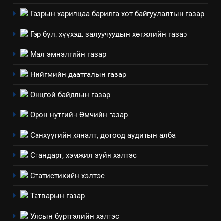
Газрын харилцаа барилга хот байгуулалтын газар
8
Мэдээлэл хариуцагчийн
Гэр бүл, хүүхэд, залуучуудын хөгжлийн газар
явуулж байгаа үйл ажиллагаа,
Мал эмнэлгийн газар
үйлдвэрлэл, үйлчилгээ,
ИЛ ТОД БАЙДАЛ
ашиглаж байгаа техник,
Нийгмийн даатгалын газар
технологийн хүн, мал, амьтны
1
эрүүл мэнд, байгаль орчинд
Онцгой байдлын газар
Нээлттэй засгийн түншлэл
үзүүлэх буюу үзүүлж байгаа
долоо хоног-2025
Орон нутгийн Өмчийн газар
нөлөөллийн талаарх
НЭЭЛТТЭЙ ЗАСГИЙН ТҮНШЛЭЛ
мэдээлэл
Санхүүгийн хяналт, дотоод аудитын алба
2
Стандарт, хэмжил зүйн хэлтэс
“БИД ИРГЭДЭЭ СОНСОЖ,
ШИЙДНЭ” ӨДРИЙГ ЗОХИОН
Статистикийн хэлтэс
БАЙГУУЛНА
ЗАР
ТАЗ-ЫН САЛБАР ЗӨВЛӨЛ
Татварын газар
3
Улсын бүртгэлийн хэлтэс