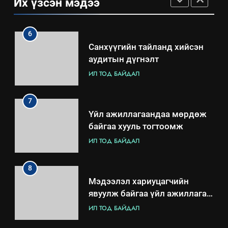
Их үзсэн мэдээ
зохион байгуулах арга
ТАЗ-ЫН САЛБАР ЗӨВЛӨЛ
хэмжээний төлөвлөгөө
6
Санхүүгийн тайланд хийсэн
аудитын дүгнэлт
ИЛ ТОД БАЙДАЛ
7
Үйл ажиллагаандаа мөрдөж
байгаа хууль тогтоомж
ИЛ ТОД БАЙДАЛ
8
Мэдээлэл хариуцагчийн
явуулж байгаа үйл ажиллагаа,
үйлдвэрлэл, үйлчилгээ,
ИЛ ТОД БАЙДАЛ
ашиглаж байгаа техник,