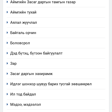
Аймгийн Засаг даргын тамгын газар
Аймгийн тухай
Аялал жуучлал
Байгаль орчин
Боловсрол
Дэд бүтэц, бүтээн байгуулалт
5
“Шинэтгэлээр түүчээлсэн
Зар
салбар зөвлөл” аяны хүрээнд
Засаг даргын захирамж
зохион байгуулах арга
ТАЗ-ЫН САЛБАР ЗӨВЛӨЛ
хэмжээний төлөвлөгөө
Идлэг шонхор шувуу барих тусгай зөвшөөрөл
6
Ил тод байдал
Санхүүгийн тайланд хийсэн
аудитын дүгнэлт
Мэдээ, мэдээлэл
ИЛ ТОД БАЙДАЛ