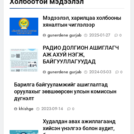
Холбоотой мэдээлэл
Мэдээлэл, харилцаа холбооны
хяналтын чиглэлээр
gunerdene gurjab
2025-01-27
0
РАДИО ДОЛГИОН АШИГЛАГЧ
АЖ АХУЙ НЭГЖ,
БАЙГУУЛЛАГУУДАД
gunerdene gurjab
2024-05-03
0
Барилга байгууламжийг ашиглалтад
оруулахыг зөвшөөрсөн улсын комиссын
дүгнэлт
khishge
2023-09-14
0
Худалдан авах ажиллагаанд
хийсэн үнэлгээ болон аудит,