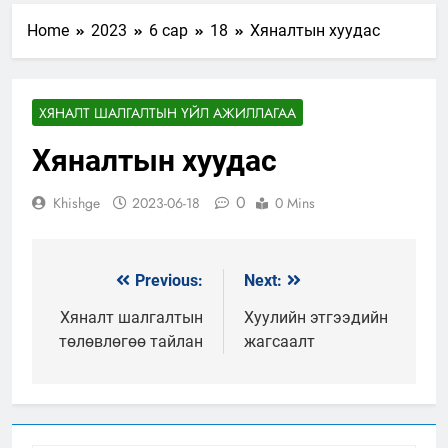
Home
2023
6 сар
18
Хяналтын хуудас
ХЯНАЛТ ШАЛГАЛТЫН ҮЙЛ АЖИЛЛАГАА
Хяналтын хуудас
0
Khishge
2023-06-18
0 Mins
Previous:
Next:
Мэдээний
цэс
Хяналт шалгалтын
Хуулийн этгээдийн
төлөвлөгөө тайлан
жагсаалт