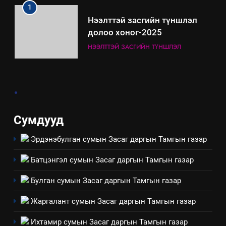
технологийн хүн, мал, амьтны
1
эрүүл мэнд, байгаль орчинд
Нээлттэй засгийн түншлэл
үзүүлэх буюу үзүүлж байгаа
долоо хоног-2025
нөлөөллийн талаарх
НЭЭЛТТЭЙ ЗАСГИЙН ТҮНШЛЭЛ
мэдээлэл
2
.
“БИД ИРГЭДЭЭ СОНСОЖ,
ШИЙДНЭ” ӨДРИЙГ ЗОХИОН
БАЙГУУЛНА
ЗАР
ТАЗ-ЫН САЛБАР ЗӨВЛӨЛ
Сумдууд
Эрдэнэбулган сумын Засаг даргын Тамгын газар
3
Батцэнгэл сумын Засаг даргын Тамгын газар
ТАЗ-ЫН САЛБАР ЗӨВЛӨЛ
Булган сумын Засаг даргын Тамгын газар
Жаргалант сумын Засаг даргын Тамгын газар
4
Төрийн албаны зөвлөлийн
Ихтамир сумын Засаг даргын Тамгын газар