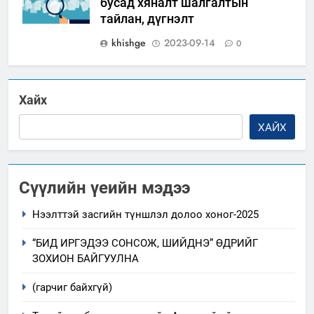
бусад хяналт шалгалтын
тайлан, дүгнэлт
khishge
2023-09-14
0
Хайх
ХАЙХ
Сүүлийн үеийн мэдээ
Нээлттэй засгийн түншлэл долоо хоног-2025
“БИД ИРГЭДЭЭ СОНСОЖ, ШИЙДНЭ” ӨДРИЙГ
ЗОХИОН БАЙГУУЛНА
(гарчиг байхгүй)