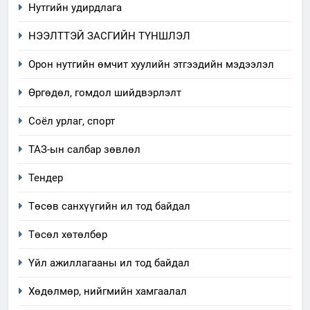
Нутгийн удирдлага
7
НЭЭЛТТЭЙ ЗАСГИЙН ТҮНШЛЭЛ
Үйл ажиллагаандаа мөрдөж
байгаа хууль тогтоомж
Орон нутгийн өмчит хуулийн этгээдийн мэдээлэл
ИЛ ТОД БАЙДАЛ
Өргөдөл, гомдол шийдвэрлэлт
8
Соёл урлаг, спорт
Мэдээлэл хариуцагчийн
ТАЗ-ын салбар зөвлөл
явуулж байгаа үйл ажиллагаа,
үйлдвэрлэл, үйлчилгээ,
ИЛ ТОД БАЙДАЛ
Тендер
ашиглаж байгаа техник,
технологийн хүн, мал, амьтны
Төсөв санхүүгийн ил тод байдал
1
эрүүл мэнд, байгаль орчинд
Нээлттэй засгийн түншлэл
Төсөл хөтөлбөр
үзүүлэх буюу үзүүлж байгаа
долоо хоног-2025
нөлөөллийн талаарх
Үйл ажиллагааны ил тод байдал
НЭЭЛТТЭЙ ЗАСГИЙН ТҮНШЛЭЛ
мэдээлэл
Хөдөлмөр, нийгмийн хамгаалал
2