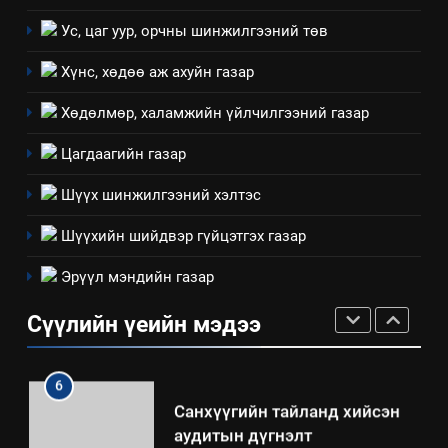
Ус, цаг уур, орчны шинжилгээний төв
ТАЗ-ЫН САЛБАР ЗӨВЛӨЛ
Хүнс, хөдөө аж ахуйн газар
Хөдөлмөр, халамжийн үйлчилгээний газар
4
Төрийн албаны зөвлөлийн
Цагдаагийн газар
Архангай аймаг дахь салбар
зөвлөлийн 2025 оны үйл
Шүүх шинжилгээний хэлтэс
ТАЗ-ЫН САЛБАР ЗӨВЛӨЛ
ажиллагааны жилийн
Шүүхийн шийдвэр гүйцэтгэх газар
төлөвлөгөө
5
Эрүүл мэндийн газар
“Шинэтгэлээр түүчээлсэн
салбар зөвлөл” аяны хүрээнд
Сүүлийн үеийн мэдээ
зохион байгуулах арга
ТАЗ-ЫН САЛБАР ЗӨВЛӨЛ
хэмжээний төлөвлөгөө
6
Санхүүгийн тайланд хийсэн
аудитын дүгнэлт