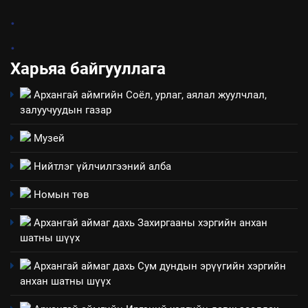
2
.
“БИД ИРГЭДЭЭ СОНСОЖ,
.
ШИЙДНЭ” ӨДРИЙГ ЗОХИОН
БАЙГУУЛНА
Харьяа байгууллага
ЗАР
ТАЗ-ЫН САЛБАР ЗӨВЛӨЛ
Архангай аймгийн Соёл, урлаг, аялал жуулчлал,
3
залуучуудын газар
Музей
ТАЗ-ЫН САЛБАР ЗӨВЛӨЛ
Нийтлэг үйлчилгээний алба
4
Номын төв
Төрийн албаны зөвлөлийн
Архангай аймаг дахь Захиргааны хэргийн анхан
Архангай аймаг дахь салбар
шатны шүүх
зөвлөлийн 2025 оны үйл
ТАЗ-ЫН САЛБАР ЗӨВЛӨЛ
ажиллагааны жилийн
Архангай аймаг дахь Сум дундын эрүүгийн хэргийн
төлөвлөгөө
анхан шатны шүүх
5
“Шинэтгэлээр түүчээлсэн