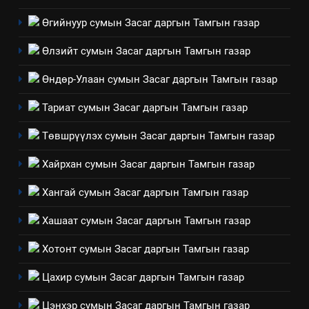
Архангай аймаг дахь салбар
Өгийнуур сумын Засаг даргын Тамгын газар
зөвлөлийн 2025 оны үйл
ТАЗ-ЫН САЛБАР ЗӨВЛӨЛ
ажиллагааны жилийн
Өлзийт сумын Засаг даргын Тамгын газар
төлөвлөгөө
5
Өндөр-Улаан сумын Засаг даргын Тамгын газар
“Шинэтгэлээр түүчээлсэн
салбар зөвлөл” аяны хүрээнд
Тариат сумын Засаг даргын Тамгын газар
зохион байгуулах арга
ТАЗ-ЫН САЛБАР ЗӨВЛӨЛ
хэмжээний төлөвлөгөө
Төвшрүүлэх сумын Засаг даргын Тамгын газар
6
Хайрхан сумын Засаг даргын Тамгын газар
Санхүүгийн тайланд хийсэн
аудитын дүгнэлт
Хангай сумын Засаг даргын Тамгын газар
ИЛ ТОД БАЙДАЛ
Хашаат сумын Засаг даргын Тамгын газар
7
Хотонт сумын Засаг даргын Тамгын газар
Үйл ажиллагаандаа мөрдөж
Цахир сумын Засаг даргын Тамгын газар
байгаа хууль тогтоомж
ИЛ ТОД БАЙДАЛ
Цэнхэр сумын Засаг даргын Тамгын газар