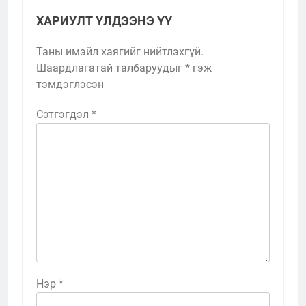
ХАРИУЛТ ҮЛДЭЭНЭ ҮҮ
Таны имэйл хаягийг нийтлэхгүй.
Шаардлагатай талбаруудыг
*
гэж
тэмдэглэсэн
Сэтгэгдэл
*
Нэр
*