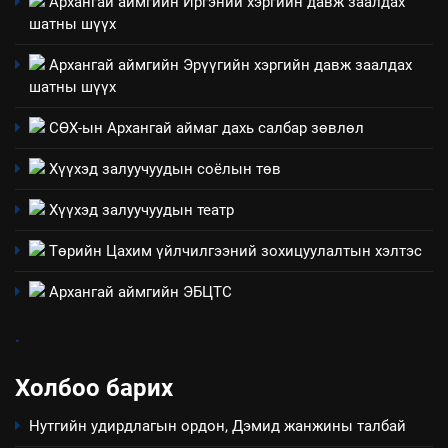
Архангай аймгийн Иргэний хэргийн давж заалдах
салбар зөвлөл” аяны хүрээнд
шатны шүүх
зохион байгуулах арга
ТАЗ-ЫН САЛБАР ЗӨВЛӨЛ
хэмжээний төлөвлөгөө
Архангай аймгийн Эрүүгийн хэргийн давж заалдах
шатны шүүх
6
Санхүүгийн тайланд хийсэн
СӨХ-ын Архангай аймаг дахь салбар зөвлөл
аудитын дүгнэлт
Хүүхэд залуучуудын соёлын төв
ИЛ ТОД БАЙДАЛ
Хүүхэд залуучуудын театр
7
Төрийн Цахим үйлчилгээний зохицуулалтын хэлтэс
Үйл ажиллагаандаа мөрдөж
байгаа хууль тогтоомж
Архангай аймгийн ЭБЦТС
ИЛ ТОД БАЙДАЛ
.
8
Холбоо барих
Мэдээлэл хариуцагчийн
явуулж байгаа үйл ажиллагаа,
Нутгийн удирдлагын ордон, Дэмид жанжины талбай
үйлдвэрлэл, үйлчилгээ,
ИЛ ТОД БАЙДАЛ