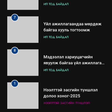
ИЛ ТОД БАЙДАЛ
7
Үйл ажиллагаандаа мөрдөж
байгаа хууль тогтоомж
ИЛ ТОД БАЙДАЛ
8
Мэдээлэл хариуцагчийн
явуулж байгаа үйл ажиллагаа,
үйлдвэрлэл, үйлчилгээ,
ИЛ ТОД БАЙДАЛ
ашиглаж байгаа техник,
технологийн хүн, мал, амьтны
1
эрүүл мэнд, байгаль орчинд
Нээлттэй засгийн түншлэл
үзүүлэх буюу үзүүлж байгаа
долоо хоног-2025
нөлөөллийн талаарх
НЭЭЛТТЭЙ ЗАСГИЙН ТҮНШЛЭЛ
мэдээлэл