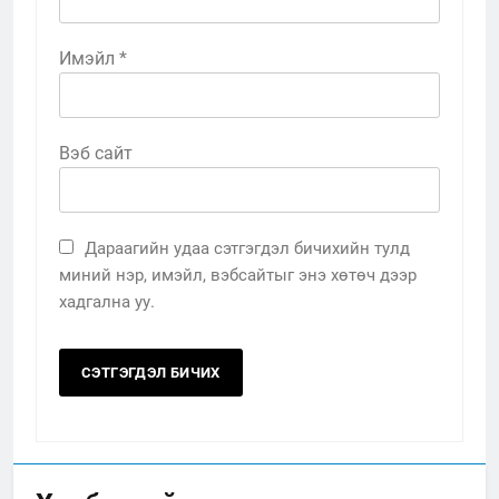
Имэйл
*
Вэб сайт
Дараагийн удаа сэтгэгдэл бичихийн тулд
миний нэр, имэйл, вэбсайтыг энэ хөтөч дээр
хадгална уу.