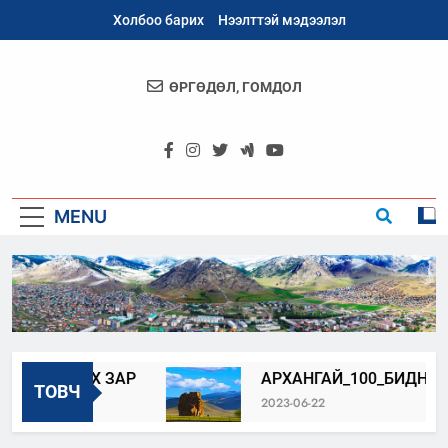
Skip
Холбоо барих
Нээлттэй мэдээлэл
to
content
ӨРГӨДӨЛ, ГОМДОЛ
Архангай
Аймаг
MENU
ЛЛУУЛАХ ЗАР
АРХАНГАЙ_100_БИДНИЙ_О
ТОВЧ
2023-06-22