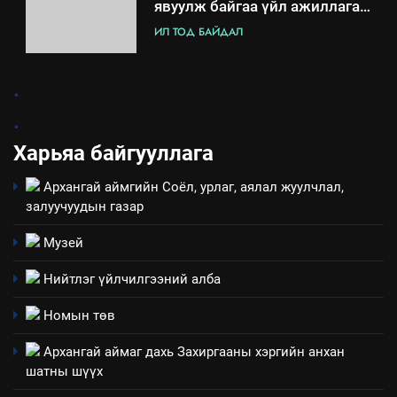
явуулж байгаа үйл ажиллагаа,
үйлдвэрлэл, үйлчилгээ,
ИЛ ТОД БАЙДАЛ
ашиглаж байгаа техник,
технологийн хүн, мал, амьтны
1
.
эрүүл мэнд, байгаль орчинд
Нээлттэй засгийн түншлэл
үзүүлэх буюу үзүүлж байгаа
.
долоо хоног-2025
нөлөөллийн талаарх
Харьяа байгууллага
НЭЭЛТТЭЙ ЗАСГИЙН ТҮНШЛЭЛ
мэдээлэл
Архангай аймгийн Соёл, урлаг, аялал жуулчлал,
2
залуучуудын газар
“БИД ИРГЭДЭЭ СОНСОЖ,
ШИЙДНЭ” ӨДРИЙГ ЗОХИОН
Музей
БАЙГУУЛНА
ЗАР
ТАЗ-ЫН САЛБАР ЗӨВЛӨЛ
Нийтлэг үйлчилгээний алба
3
Номын төв
Архангай аймаг дахь Захиргааны хэргийн анхан
ТАЗ-ЫН САЛБАР ЗӨВЛӨЛ
шатны шүүх