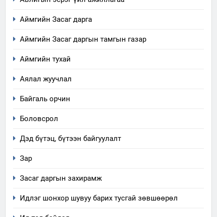
Аймгийн Засаг дарга
Аймгийн Засаг даргын тамгын газар
Аймгийн тухай
Аялал жуучлал
Байгаль орчин
Боловсрол
Дэд бүтэц, бүтээн байгуулалт
Зар
Засаг даргын захирамж
Идлэг шонхор шувуу барих тусгай зөвшөөрөл
5