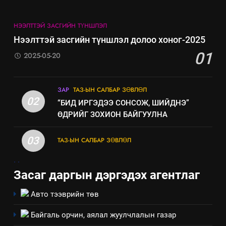
мэдээлэл
НЭЭЛТТЭЙ ЗАСГИЙН ТҮНШЛЭЛ
Нээлттэй засгийн түншлэл долоо хоног-2025
01
2025-05-20
ЗАР
ТАЗ-ЫН САЛБАР ЗӨВЛӨЛ
02
“БИД ИРГЭДЭЭ СОНСОЖ, ШИЙДНЭ”
ӨДРИЙГ ЗОХИОН БАЙГУУЛНА
03
ТАЗ-ЫН САЛБАР ЗӨВЛӨЛ
5
.
.
“Шинэтгэлээр түүчээлсэн
Засаг даргын дэргэдэх агентлаг
салбар зөвлөл” аяны хүрээнд
зохион байгуулах арга
ТАЗ-ЫН САЛБАР ЗӨВЛӨЛ
Авто тээврийн төв
хэмжээний төлөвлөгөө
Байгаль орчин, аялал жуулчлалын газар
6