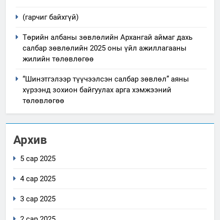
(гарчиг байхгүй)
Төрийн албаны зөвлөлийн Архангай аймаг дахь
салбар зөвлөлийн 2025 оны үйл ажиллагааны
жилийн төлөвлөгөө
“Шинэтгэлээр түүчээлсэн салбар зөвлөл” аяны
хүрээнд зохион байгуулах арга хэмжээний
төлөвлөгөө
Архив
5 сар 2025
4 сар 2025
3 сар 2025
2 сар 2025