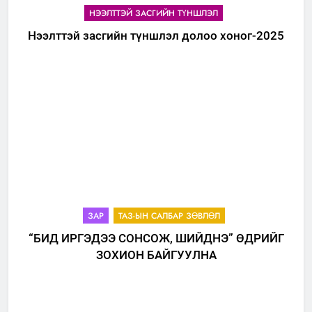
НЭЭЛТТЭЙ ЗАСГИЙН ТҮНШЛЭЛ
Нээлттэй засгийн түншлэл долоо хоног-2025
ЗАР
ТАЗ-ЫН САЛБАР ЗӨВЛӨЛ
“БИД ИРГЭДЭЭ СОНСОЖ, ШИЙДНЭ” ӨДРИЙГ
ЗОХИОН БАЙГУУЛНА