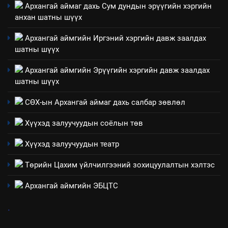
Архангай аймаг дахь Сум дундын эрүүгийн хэргийн
анхан шатны шүүх
4
Төрийн албаны зөвлөлийн
Архангай аймгийн Иргэний хэргийн давж заалдах
Архангай аймаг дахь салбар
шатны шүүх
зөвлөлийн 2025 оны үйл
ТАЗ-ЫН САЛБАР ЗӨВЛӨЛ
ажиллагааны жилийн
Архангай аймгийн Эрүүгийн хэргийн давж заалдах
төлөвлөгөө
шатны шүүх
5
“Шинэтгэлээр түүчээлсэн
СӨХ-ын Архангай аймаг дахь салбар зөвлөл
салбар зөвлөл” аяны хүрээнд
Хүүхэд залуучуудын соёлын төв
зохион байгуулах арга
ТАЗ-ЫН САЛБАР ЗӨВЛӨЛ
хэмжээний төлөвлөгөө
Хүүхэд залуучуудын театр
6
Төрийн Цахим үйлчилгээний зохицуулалтын хэлтэс
Санхүүгийн тайланд хийсэн
аудитын дүгнэлт
Архангай аймгийн ЭБЦТС
ИЛ ТОД БАЙДАЛ
.
7