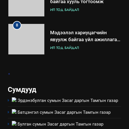
байгаа хууль тогтоомж
ИЛ ТОД БАЙДАЛ
8
Мэдээлэл хариуцагчийн
явуулж байгаа үйл ажиллагаа,
үйлдвэрлэл, үйлчилгээ,
ИЛ ТОД БАЙДАЛ
ашиглаж байгаа техник,
технологийн хүн, мал, амьтны
1
эрүүл мэнд, байгаль орчинд
.
Нээлттэй засгийн түншлэл
үзүүлэх буюу үзүүлж байгаа
долоо хоног-2025
нөлөөллийн талаарх
НЭЭЛТТЭЙ ЗАСГИЙН ТҮНШЛЭЛ
мэдээлэл
Сумдууд
Эрдэнэбулган сумын Засаг даргын Тамгын газар
2
“БИД ИРГЭДЭЭ СОНСОЖ,
Батцэнгэл сумын Засаг даргын Тамгын газар
ШИЙДНЭ” ӨДРИЙГ ЗОХИОН
БАЙГУУЛНА
ЗАР
ТАЗ-ЫН САЛБАР ЗӨВЛӨЛ
Булган сумын Засаг даргын Тамгын газар