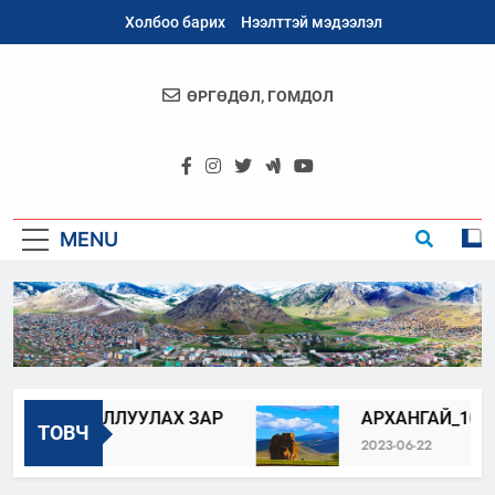
Skip
Холбоо барих
Нээлттэй мэдээлэл
to
content
ӨРГӨДӨЛ, ГОМДОЛ
Архангай
Аймаг
MENU
ГЭН АЖИЛЛУУЛАХ ЗАР
АРХАНГАЙ_100_Б
ТОВЧ
2023-06-22