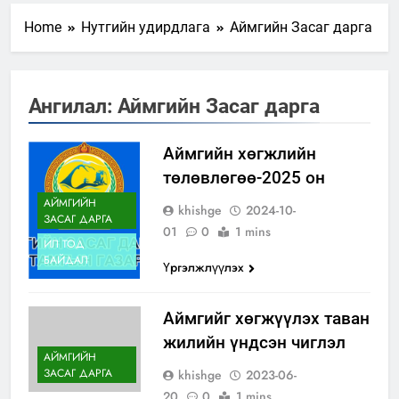
Home
Нутгийн удирдлага
Аймгийн Засаг дарга
Ангилал:
Аймгийн Засаг дарга
Аймгийн хөгжлийн
төлөвлөгөө-2025 он
АЙМГИЙН
khishge
2024-10-
ЗАСАГ ДАРГА
01
0
1 mins
ИЛ ТОД
БАЙДАЛ
Үргэлжлүүлэх
Аймгийг хөгжүүлэх таван
жилийн үндсэн чиглэл
АЙМГИЙН
ЗАСАГ ДАРГА
khishge
2023-06-
20
0
1 mins