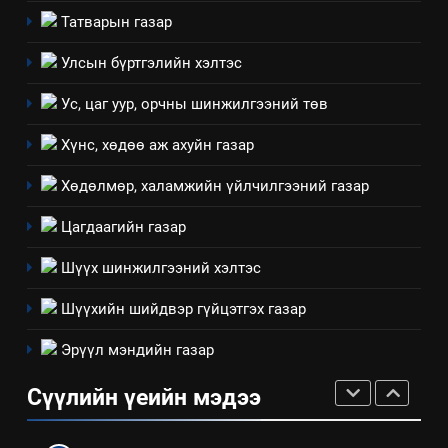
НЭЭЛТТЭЙ ЗАСГИЙН ТҮНШЛЭЛ
мэдээлэл
Татварын газар
2
Улсын бүртгэлийн хэлтэс
“БИД ИРГЭДЭЭ СОНСОЖ,
Ус, цаг уур, орчны шинжилгээний төв
ШИЙДНЭ” ӨДРИЙГ ЗОХИОН
БАЙГУУЛНА
ЗАР
ТАЗ-ЫН САЛБАР ЗӨВЛӨЛ
Хүнс, хөдөө аж ахуйн газар
Хөдөлмөр, халамжийн үйлчилгээний газар
3
Цагдаагийн газар
ТАЗ-ЫН САЛБАР ЗӨВЛӨЛ
Шүүх шинжилгээний хэлтэс
Шүүхийн шийдвэр гүйцэтгэх газар
4
Эрүүл мэндийн газар
Төрийн албаны зөвлөлийн
Архангай аймаг дахь салбар
Сүүлийн үеийн мэдээ
зөвлөлийн 2025 оны үйл
ТАЗ-ЫН САЛБАР ЗӨВЛӨЛ
ажиллагааны жилийн
төлөвлөгөө