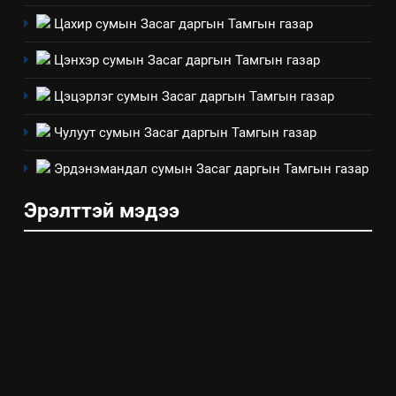
Санхүүгийн тайланд хийсэн
Цахир сумын Засаг даргын Тамгын газар
аудитын дүгнэлт
ИЛ ТОД БАЙДАЛ
Цэнхэр сумын Засаг даргын Тамгын газар
Цэцэрлэг сумын Засаг даргын Тамгын газар
7
Үйл ажиллагаандаа мөрдөж
Чулуут сумын Засаг даргын Тамгын газар
байгаа хууль тогтоомж
Эрдэнэмандал сумын Засаг даргын Тамгын газар
ИЛ ТОД БАЙДАЛ
Эрэлттэй мэдээ
8
Мэдээлэл хариуцагчийн
явуулж байгаа үйл ажиллагаа,
үйлдвэрлэл, үйлчилгээ,
ИЛ ТОД БАЙДАЛ
ашиглаж байгаа техник,
технологийн хүн, мал, амьтны
эрүүл мэнд, байгаль орчинд
үзүүлэх буюу үзүүлж байгаа
нөлөөллийн талаарх