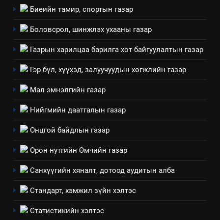
Санхүүгийн тайланд хийсэн
Биеийн тамир, спортын газар
аудитын дүгнэлт
Боловсрол, шинжлэх ухааны газар
ИЛ ТОД БАЙДАЛ
Газрын харилцаа барилга хот байгуулалтын газар
7
Үйл ажиллагаандаа мөрдөж
Гэр бүл, хүүхэд, залуучуудын хөгжлийн газар
байгаа хууль тогтоомж
Мал эмнэлгийн газар
ИЛ ТОД БАЙДАЛ
Нийгмийн даатгалын газар
8
Онцгой байдлын газар
Мэдээлэл хариуцагчийн
явуулж байгаа үйл ажиллагаа,
Орон нутгийн Өмчийн газар
үйлдвэрлэл, үйлчилгээ,
ИЛ ТОД БАЙДАЛ
ашиглаж байгаа техник,
Санхүүгийн хяналт, дотоод аудитын алба
технологийн хүн, мал, амьтны
1
Стандарт, хэмжил зүйн хэлтэс
эрүүл мэнд, байгаль орчинд
Нээлттэй засгийн түншлэл
үзүүлэх буюу үзүүлж байгаа
долоо хоног-2025
Статистикийн хэлтэс
нөлөөллийн талаарх