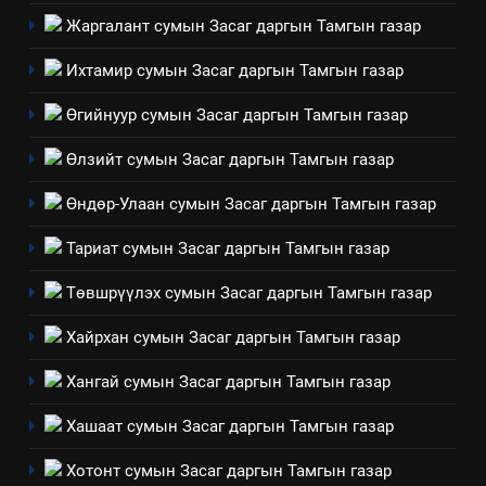
Жаргалант сумын Засаг даргын Тамгын газар
3
Ихтамир сумын Засаг даргын Тамгын газар
ТАЗ-ЫН САЛБАР ЗӨВЛӨЛ
Өгийнуур сумын Засаг даргын Тамгын газар
Өлзийт сумын Засаг даргын Тамгын газар
4
Өндөр-Улаан сумын Засаг даргын Тамгын газар
Төрийн албаны зөвлөлийн
Архангай аймаг дахь салбар
Тариат сумын Засаг даргын Тамгын газар
зөвлөлийн 2025 оны үйл
ТАЗ-ЫН САЛБАР ЗӨВЛӨЛ
ажиллагааны жилийн
Төвшрүүлэх сумын Засаг даргын Тамгын газар
төлөвлөгөө
5
Хайрхан сумын Засаг даргын Тамгын газар
“Шинэтгэлээр түүчээлсэн
салбар зөвлөл” аяны хүрээнд
Хангай сумын Засаг даргын Тамгын газар
зохион байгуулах арга
ТАЗ-ЫН САЛБАР ЗӨВЛӨЛ
Хашаат сумын Засаг даргын Тамгын газар
хэмжээний төлөвлөгөө
6
Хотонт сумын Засаг даргын Тамгын газар