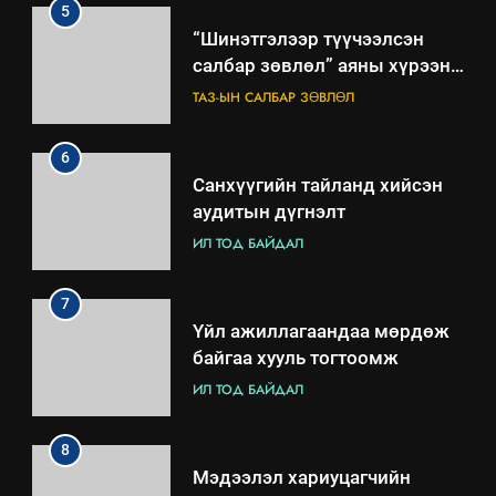
5
“Шинэтгэлээр түүчээлсэн
салбар зөвлөл” аяны хүрээнд
зохион байгуулах арга
ТАЗ-ЫН САЛБАР ЗӨВЛӨЛ
хэмжээний төлөвлөгөө
6
Санхүүгийн тайланд хийсэн
аудитын дүгнэлт
ИЛ ТОД БАЙДАЛ
7
Үйл ажиллагаандаа мөрдөж
байгаа хууль тогтоомж
ИЛ ТОД БАЙДАЛ
8
Мэдээлэл хариуцагчийн