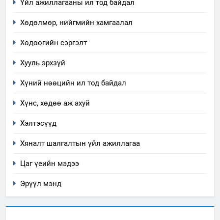
үйлдвэрлэл, үйлчилгээ,
Үйл ажиллагааны ил тод байдал
ИЛ ТОД БАЙДАЛ
ашиглаж байгаа техник,
Хөдөлмөр, нийгмийн хамгаалал
технологийн хүн, мал, амьтны
1
эрүүл мэнд, байгаль орчинд
Нээлттэй засгийн түншлэл
Хөдөөгийн сэргэлт
үзүүлэх буюу үзүүлж байгаа
долоо хоног-2025
нөлөөллийн талаарх
Хууль эрхзүй
НЭЭЛТТЭЙ ЗАСГИЙН ТҮНШЛЭЛ
мэдээлэл
Хүний нөөцийн ил тод байдал
2
Хүнс, хөдөө аж ахуй
“БИД ИРГЭДЭЭ СОНСОЖ,
ШИЙДНЭ” ӨДРИЙГ ЗОХИОН
Хэлтэсүүд
БАЙГУУЛНА
ЗАР
ТАЗ-ЫН САЛБАР ЗӨВЛӨЛ
Хяналт шалгалтын үйл ажиллагаа
3
Цаг үеийн мэдээ
Эрүүл мэнд
ТАЗ-ЫН САЛБАР ЗӨВЛӨЛ