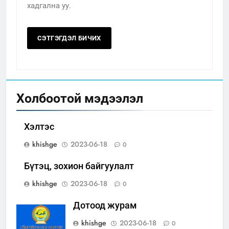
хадгална уу.
Холбоотой мэдээлэл
Хэлтэс
khishge
2023-06-18
0
Бүтэц, зохион байгуулалт
khishge
2023-06-18
0
Дотоод журам
khishge
2023-06-18
0