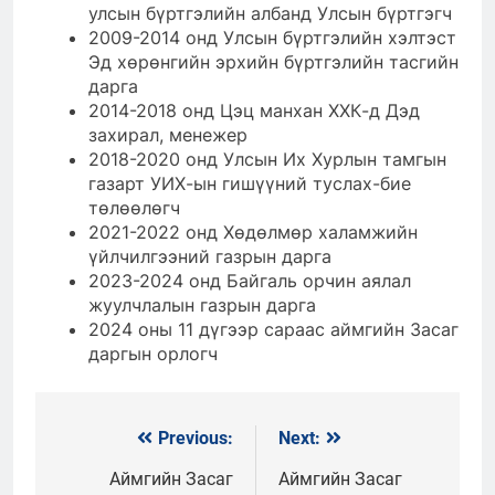
улсын бүртгэлийн албанд Улсын бүртгэгч
2009-2014 онд Улсын бүртгэлийн хэлтэст
Эд хөрөнгийн эрхийн бүртгэлийн тасгийн
дарга
2014-2018 онд Цэц манхан ХХК-д Дэд
захирал, менежер
2018-2020 онд Улсын Их Хурлын тамгын
газарт УИХ-ын гишүүний туслах-бие
төлөөлөгч
2021-2022 онд Хөдөлмөр халамжийн
үйлчилгээний газрын дарга
2023-2024 онд Байгаль орчин аялал
жуулчлалын газрын дарга
2024 оны 11 дүгээр сараас аймгийн Засаг
даргын орлогч
Previous:
Next:
Мэдээний
цэс
Аймгийн Засаг
Аймгийн Засаг