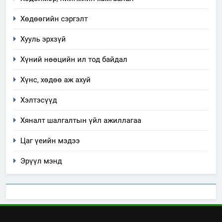
2
“БИД ИРГЭДЭЭ СОНСОЖ,
Хөдөөгийн сэргэлт
ШИЙДНЭ” ӨДРИЙГ ЗОХИОН
Хууль эрхзүй
БАЙГУУЛНА
ЗАР
ТАЗ-ЫН САЛБАР ЗӨВЛӨЛ
Хүний нөөцийн ил тод байдал
3
Хүнс, хөдөө аж ахуй
ТАЗ-ЫН САЛБАР ЗӨВЛӨЛ
Хэлтэсүүд
Хяналт шалгалтын үйл ажиллагаа
4
Цаг үеийн мэдээ
Төрийн албаны зөвлөлийн
Архангай аймаг дахь салбар
Эрүүл мэнд
зөвлөлийн 2025 оны үйл
ТАЗ-ЫН САЛБАР ЗӨВЛӨЛ
ажиллагааны жилийн
төлөвлөгөө
5
“Шинэтгэлээр түүчээлсэн