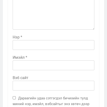
Нэр
*
Имэйл
*
Вэб сайт
Дараагийн удаа сэтгэгдэл бичихийн тулд
миний нэр, имэйл, вэбсайтыг энэ хөтөч дээр