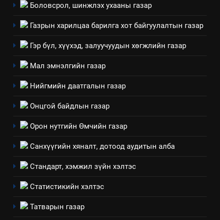
Боловсрол, шинжлэх ухааны газар
ИЛ ТОД БАЙДАЛ
Газрын харилцаа барилга хот байгуулалтын газар
8
Мэдээлэл хариуцагчийн
Гэр бүл, хүүхэд, залуучуудын хөгжлийн газар
явуулж байгаа үйл ажиллагаа,
Мал эмнэлгийн газар
үйлдвэрлэл, үйлчилгээ,
ИЛ ТОД БАЙДАЛ
ашиглаж байгаа техник,
Нийгмийн даатгалын газар
технологийн хүн, мал, амьтны
1
эрүүл мэнд, байгаль орчинд
Онцгой байдлын газар
Нээлттэй засгийн түншлэл
үзүүлэх буюу үзүүлж байгаа
долоо хоног-2025
Орон нутгийн Өмчийн газар
нөлөөллийн талаарх
НЭЭЛТТЭЙ ЗАСГИЙН ТҮНШЛЭЛ
мэдээлэл
Санхүүгийн хяналт, дотоод аудитын алба
2
Стандарт, хэмжил зүйн хэлтэс
“БИД ИРГЭДЭЭ СОНСОЖ,
ШИЙДНЭ” ӨДРИЙГ ЗОХИОН
Статистикийн хэлтэс
БАЙГУУЛНА
ЗАР
ТАЗ-ЫН САЛБАР ЗӨВЛӨЛ
Татварын газар