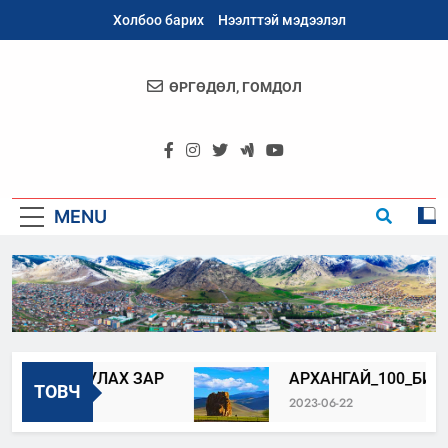
Skip
Холбоо барих
Нээлттэй мэдээлэл
to
content
ӨРГӨДӨЛ, ГОМДОЛ
Архангай
Аймаг
MENU
ЖИЛЛУУЛАХ ЗАР
АРХАНГАЙ_100_БИДНИЙ
ТОВЧ
2023-06-22