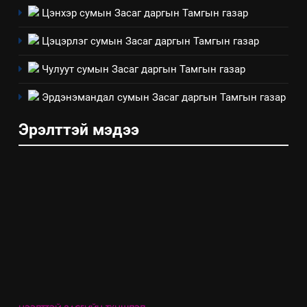
ИЛ ТОД БАЙДАЛ
Цэнхэр сумын Засаг даргын Тамгын газар
Цэцэрлэг сумын Засаг даргын Тамгын газар
8
Мэдээлэл хариуцагчийн
Чулуут сумын Засаг даргын Тамгын газар
явуулж байгаа үйл ажиллагаа,
үйлдвэрлэл, үйлчилгээ,
Эрдэнэмандал сумын Засаг даргын Тамгын газар
ИЛ ТОД БАЙДАЛ
ашиглаж байгаа техник,
Эрэлттэй мэдээ
технологийн хүн, мал, амьтны
эрүүл мэнд, байгаль орчинд
үзүүлэх буюу үзүүлж байгаа
нөлөөллийн талаарх
мэдээлэл