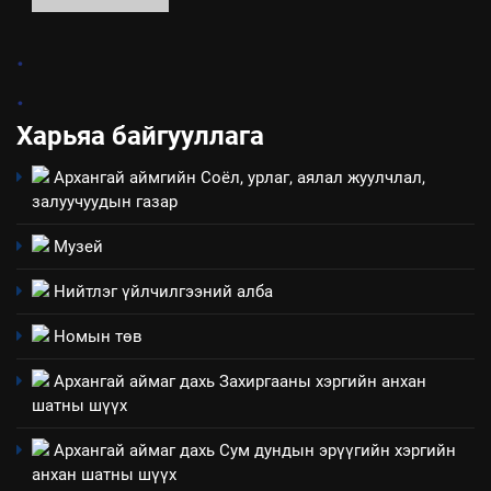
2
.
“БИД ИРГЭДЭЭ СОНСОЖ,
.
ШИЙДНЭ” ӨДРИЙГ ЗОХИОН
БАЙГУУЛНА
Харьяа байгууллага
ЗАР
ТАЗ-ЫН САЛБАР ЗӨВЛӨЛ
Архангай аймгийн Соёл, урлаг, аялал жуулчлал,
3
залуучуудын газар
Музей
ТАЗ-ЫН САЛБАР ЗӨВЛӨЛ
Нийтлэг үйлчилгээний алба
4
Номын төв
Төрийн албаны зөвлөлийн
Архангай аймаг дахь Захиргааны хэргийн анхан
Архангай аймаг дахь салбар
шатны шүүх
зөвлөлийн 2025 оны үйл
ТАЗ-ЫН САЛБАР ЗӨВЛӨЛ
ажиллагааны жилийн
Архангай аймаг дахь Сум дундын эрүүгийн хэргийн
төлөвлөгөө
анхан шатны шүүх
5