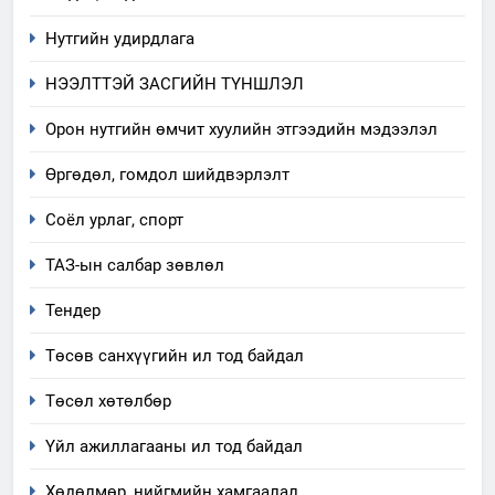
ИЛ ТОД БАЙДАЛ
Нутгийн удирдлага
7
НЭЭЛТТЭЙ ЗАСГИЙН ТҮНШЛЭЛ
Үйл ажиллагаандаа мөрдөж
байгаа хууль тогтоомж
Орон нутгийн өмчит хуулийн этгээдийн мэдээлэл
ИЛ ТОД БАЙДАЛ
Өргөдөл, гомдол шийдвэрлэлт
8
Соёл урлаг, спорт
Мэдээлэл хариуцагчийн
ТАЗ-ын салбар зөвлөл
явуулж байгаа үйл ажиллагаа,
үйлдвэрлэл, үйлчилгээ,
ИЛ ТОД БАЙДАЛ
Тендер
ашиглаж байгаа техник,
технологийн хүн, мал, амьтны
Төсөв санхүүгийн ил тод байдал
1
эрүүл мэнд, байгаль орчинд
Нээлттэй засгийн түншлэл
Төсөл хөтөлбөр
үзүүлэх буюу үзүүлж байгаа
долоо хоног-2025
нөлөөллийн талаарх
Үйл ажиллагааны ил тод байдал
НЭЭЛТТЭЙ ЗАСГИЙН ТҮНШЛЭЛ
мэдээлэл
Хөдөлмөр, нийгмийн хамгаалал