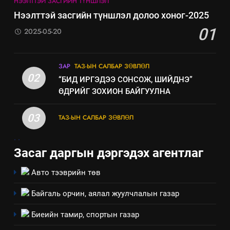
НЭЭЛТТЭЙ ЗАСГИЙН ТҮНШЛЭЛ
Нээлттэй засгийн түншлэл долоо хоног-2025
01
2025-05-20
5
ЗАР
ТАЗ-ЫН САЛБАР ЗӨВЛӨЛ
“Шинэтгэлээр түүчээлсэн
02
“БИД ИРГЭДЭЭ СОНСОЖ, ШИЙДНЭ”
салбар зөвлөл” аяны хүрээнд
ӨДРИЙГ ЗОХИОН БАЙГУУЛНА
зохион байгуулах арга
ТАЗ-ЫН САЛБАР ЗӨВЛӨЛ
хэмжээний төлөвлөгөө
03
ТАЗ-ЫН САЛБАР ЗӨВЛӨЛ
6
.
.
Санхүүгийн тайланд хийсэн
Засаг даргын дэргэдэх агентлаг
аудитын дүгнэлт
ИЛ ТОД БАЙДАЛ
Авто тээврийн төв
Байгаль орчин, аялал жуулчлалын газар
7
Үйл ажиллагаандаа мөрдөж
Биеийн тамир, спортын газар
байгаа хууль тогтоомж