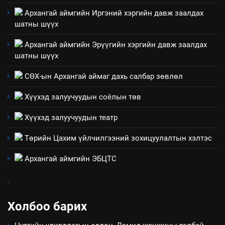
“Шинэтгэлээр түүчээлсэн
Архангай аймгийн Иргэний хэргийн давж заалдах
салбар зөвлөл” аяны хүрээнд
шатны шүүх
зохион байгуулах арга
ТАЗ-ЫН САЛБАР ЗӨВЛӨЛ
хэмжээний төлөвлөгөө
Архангай аймгийн Эрүүгийн хэргийн давж заалдах
шатны шүүх
6
Санхүүгийн тайланд хийсэн
СӨХ-ын Архангай аймаг дахь салбар зөвлөл
аудитын дүгнэлт
Хүүхэд залуучуудын соёлын төв
ИЛ ТОД БАЙДАЛ
Хүүхэд залуучуудын театр
7
Төрийн Цахим үйлчилгээний зохицуулалтын хэлтэс
Үйл ажиллагаандаа мөрдөж
байгаа хууль тогтоомж
Архангай аймгийн ЭБЦТС
ИЛ ТОД БАЙДАЛ
.
8
Холбоо барих
Мэдээлэл хариуцагчийн
явуулж байгаа үйл ажиллагаа,