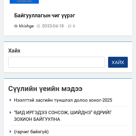
Байгууллагын чиг үүрэг
khishge
2023-06-18
0
Хайх
ХАЙХ
Сүүлийн үеийн мэдээ
Нээлттэй засгийн түншлэл долоо хоног-2025
“БИД ИРГЭДЭЭ СОНСОЖ, ШИЙДНЭ” ӨДРИЙГ
ЗОХИОН БАЙГУУЛНА
(гарчиг байхгүй)