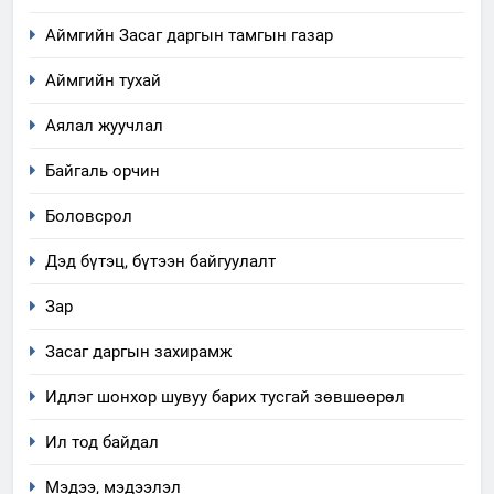
Аймгийн Засаг даргын тамгын газар
Аймгийн тухай
Аялал жуучлал
Байгаль орчин
Боловсрол
Дэд бүтэц, бүтээн байгуулалт
5
“Шинэтгэлээр түүчээлсэн
Зар
салбар зөвлөл” аяны хүрээнд
Засаг даргын захирамж
зохион байгуулах арга
ТАЗ-ЫН САЛБАР ЗӨВЛӨЛ
хэмжээний төлөвлөгөө
Идлэг шонхор шувуу барих тусгай зөвшөөрөл
6
Ил тод байдал
Санхүүгийн тайланд хийсэн
аудитын дүгнэлт
Мэдээ, мэдээлэл