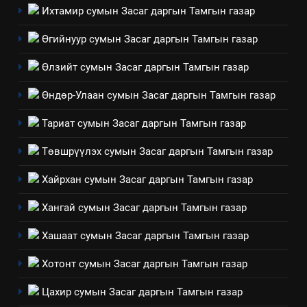
Төрийн албаны зөвлөлийн
Ихтамир сумын Засаг даргын Тамгын газар
Архангай аймаг дахь салбар
Өгийнуур сумын Засаг даргын Тамгын газар
зөвлөлийн 2025 оны үйл
ТАЗ-ЫН САЛБАР ЗӨВЛӨЛ
ажиллагааны жилийн
Өлзийт сумын Засаг даргын Тамгын газар
төлөвлөгөө
5
Өндөр-Улаан сумын Засаг даргын Тамгын газар
“Шинэтгэлээр түүчээлсэн
салбар зөвлөл” аяны хүрээнд
Тариат сумын Засаг даргын Тамгын газар
зохион байгуулах арга
ТАЗ-ЫН САЛБАР ЗӨВЛӨЛ
хэмжээний төлөвлөгөө
Төвшрүүлэх сумын Засаг даргын Тамгын газар
6
Хайрхан сумын Засаг даргын Тамгын газар
Санхүүгийн тайланд хийсэн
аудитын дүгнэлт
Хангай сумын Засаг даргын Тамгын газар
ИЛ ТОД БАЙДАЛ
Хашаат сумын Засаг даргын Тамгын газар
7
Хотонт сумын Засаг даргын Тамгын газар
Үйл ажиллагаандаа мөрдөж
Цахир сумын Засаг даргын Тамгын газар
байгаа хууль тогтоомж