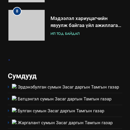
ашиглаж байгаа техник,
технологийн хүн, мал, амьтны
1
эрүүл мэнд, байгаль орчинд
Нээлттэй засгийн түншлэл
үзүүлэх буюу үзүүлж байгаа
долоо хоног-2025
нөлөөллийн талаарх
НЭЭЛТТЭЙ ЗАСГИЙН ТҮНШЛЭЛ
мэдээлэл
2
.
“БИД ИРГЭДЭЭ СОНСОЖ,
ШИЙДНЭ” ӨДРИЙГ ЗОХИОН
БАЙГУУЛНА
ЗАР
ТАЗ-ЫН САЛБАР ЗӨВЛӨЛ
Сумдууд
Эрдэнэбулган сумын Засаг даргын Тамгын газар
3
Батцэнгэл сумын Засаг даргын Тамгын газар
ТАЗ-ЫН САЛБАР ЗӨВЛӨЛ
Булган сумын Засаг даргын Тамгын газар
Жаргалант сумын Засаг даргын Тамгын газар
4