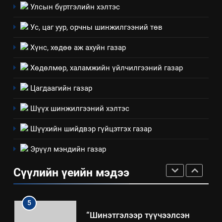
3
Улсын бүртгэлийн хэлтэс
Ус, цаг уур, орчны шинжилгээний төв
ТАЗ-ЫН САЛБАР ЗӨВЛӨЛ
Хүнс, хөдөө аж ахуйн газар
Хөдөлмөр, халамжийн үйлчилгээний газар
4
Төрийн албаны зөвлөлийн
Цагдаагийн газар
Архангай аймаг дахь салбар
зөвлөлийн 2025 оны үйл
Шүүх шинжилгээний хэлтэс
ТАЗ-ЫН САЛБАР ЗӨВЛӨЛ
ажиллагааны жилийн
Шүүхийн шийдвэр гүйцэтгэх газар
төлөвлөгөө
5
Эрүүл мэндийн газар
“Шинэтгэлээр түүчээлсэн
салбар зөвлөл” аяны хүрээнд
Сүүлийн үеийн мэдээ
зохион байгуулах арга
ТАЗ-ЫН САЛБАР ЗӨВЛӨЛ
хэмжээний төлөвлөгөө
6
Санхүүгийн тайланд хийсэн