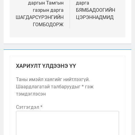
даргын Тамгын
дарга
газрын дарга
БЯМБАДООГИЙН
ШАГДАРСҮРЭНГИЙН
ЦЭРЭННАДМИД
ГОМБОДОРЖ
ХАРИУЛТ ҮЛДЭЭНЭ ҮҮ
Таны имэйл хаягийг нийтлэхгүй.
Шаардлагатай талбаруудыг
*
гэж
тэмдэглэсэн
Сэтгэгдэл
*