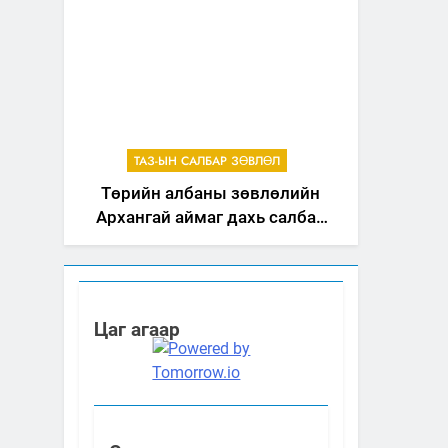
ТАЗ-ЫН САЛБАР ЗӨВЛӨЛ
Төрийн албаны зөвлөлийн
Архангай аймаг дахь салбар
зөвлөлийн 2025 оны үйл
ажиллагааны жилийн
төлөвлөгөө
Цаг агаар