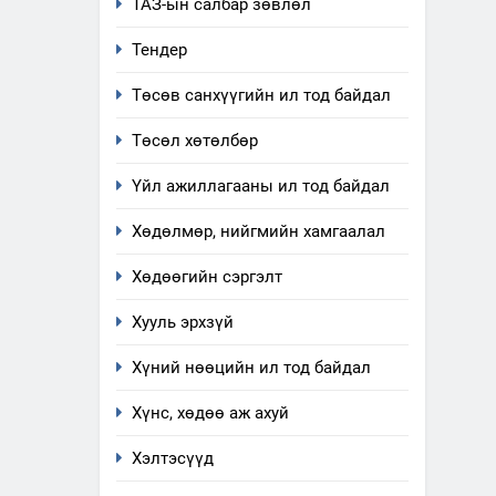
ТАЗ-ын салбар зөвлөл
хүрээнд зохион байгуулах
ТАЗ-ЫН САЛБАР ЗӨВЛӨЛ
арга хэмжээний төлөвлөгөө
Тендер
6
Санхүүгийн тайланд хийсэн
Төсөв санхүүгийн ил тод байдал
аудитын дүгнэлт
Төсөл хөтөлбөр
ИЛ ТОД БАЙДАЛ
Үйл ажиллагааны ил тод байдал
7
Үйл ажиллагаандаа мөрдөж
Хөдөлмөр, нийгмийн хамгаалал
байгаа хууль тогтоомж
ИЛ ТОД БАЙДАЛ
Хөдөөгийн сэргэлт
Хууль эрхзүй
8
Мэдээлэл хариуцагчийн
Хүний нөөцийн ил тод байдал
явуулж байгаа үйл
ажиллагаа, үйлдвэрлэл,
ИЛ ТОД БАЙДАЛ
Хүнс, хөдөө аж ахуй
үйлчилгээ, ашиглаж байгаа
техник, технологийн хүн,
1
Хэлтэсүүд
Нээлттэй засгийн түншлэл
мал, амьтны эрүүл мэнд,