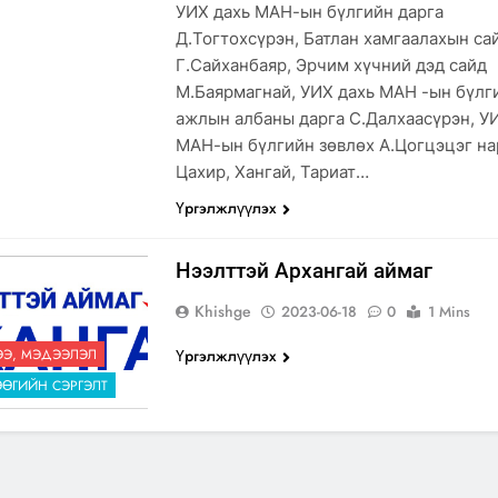
УИХ дахь МАН-ын бүлгийн дарга
Д.Тогтохсүрэн, Батлан хамгаалахын са
Г.Сайханбаяр, Эрчим хүчний дэд сайд
М.Баярмагнай, УИХ дахь МАН -ын бүлг
ажлын албаны дарга С.Далхаасүрэн, У
МАН-ын бүлгийн зөвлөх А.Цогцэцэг на
Цахир, Хангай, Тариат…
Үргэлжлүүлэх
Нээлттэй Архангай аймаг
Khishge
2023-06-18
0
1 Mins
Э, МЭДЭЭЛЭЛ
Үргэлжлүүлэх
ӨГИЙН СЭРГЭЛТ