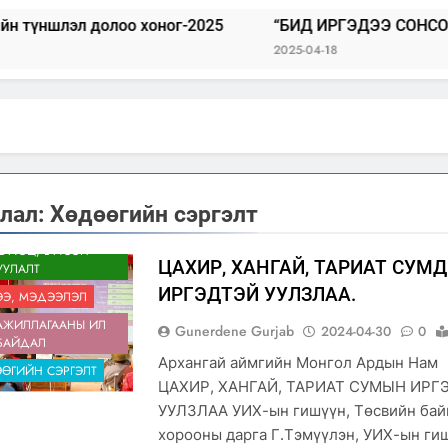
лоо хоног-2025
“БИД ИРГЭДЭЭ СОНСОЖ, ШИЙДНЭ” 
2025-04-18
лал:
Хөдөөгийн сэргэлт
БҮТЭЦ, БҮТЭЭН
ЦАХИР, ХАНГАЙ, ТАРИАТ СУМ
УУЛАЛТ
ИРГЭДТЭЙ УУЛЗЛАА.
Э, МЭДЭЭЛЭЛ
АЖИЛЛАГААНЫ ИЛ
Gunerdene Gurjab
2024-04-30
0
БАЙДАЛ
Архангай аймгийн Монгол Ардын На
ӨГИЙН СЭРГЭЛТ
ЦАХИР, ХАНГАЙ, ТАРИАТ СУМЫН ИРГ
УУЛЗЛАА УИХ-ын гишүүн, Төсвийн бай
хорооны дарга Г.Тэмүүлэн, УИХ-ын ги