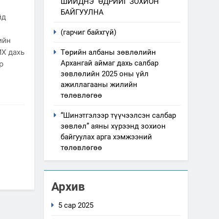
ШИЙДНЭ” ӨДРИЙГ ЗОХИОН
БАЙГУУЛНА
йд
(гарчиг байхгүй)
ийн
ИХ дахь
Төрийн албаны зөвлөлийн
Архангай аймаг дахь салбар
р
зөвлөлийн 2025 оны үйл
ажиллагааны жилийн
төлөвлөгөө
“Шинэтгэлээр түүчээлсэн салбар
зөвлөл” аяны хүрээнд зохион
байгуулах арга хэмжээний
төлөвлөгөө
Архив
5 сар 2025