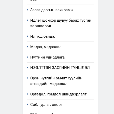
Засаг даргын захирамж
Идлэг шонхор шувуу барих тусгай
зөвшөөрөл
Ил тод байдал
Мэдээ, мэдээлэл
Нутгийн удирдлага
НЭЭЛТТЭЙ ЗАСГИЙН ТҮНШЛЭЛ
Орон нутгийн өмчит хуулийн
этгээдийн мэдээлэл
Өргөдөл, гомдол шийдвэрлэлт
5
Соёл урлаг, спорт
“Шинэтгэлээр түүчээлсэн
салбар зөвлөл” аяны