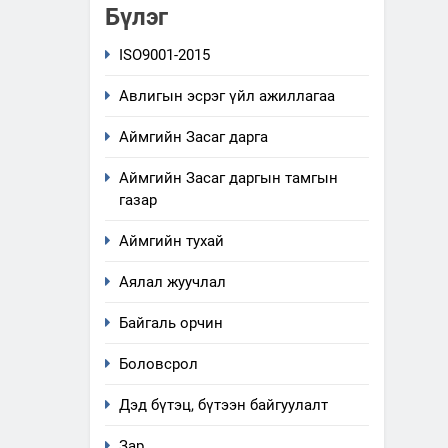
Бүлэг
ISO9001-2015
Авлигын эсрэг үйл ажиллагаа
Аймгийн Засаг дарга
Аймгийн Засаг даргын тамгын
газар
Аймгийн тухай
Аялал жуучлал
Байгаль орчин
Боловсрол
Дэд бүтэц, бүтээн байгуулалт
Зар