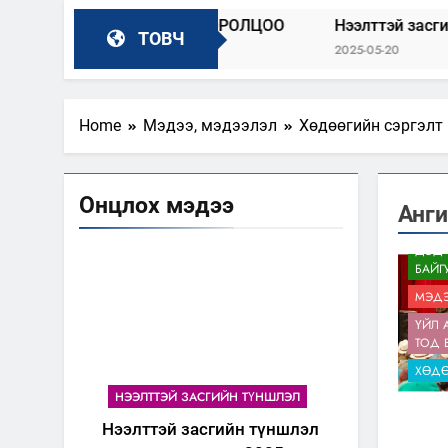
00_БИДНИЙ_ОРОЛЦОО
Нээлттэй засгийн түншлэл до
ТОВЧ
2025-05-20
Home
Мэдээ, мэдээлэл
Хөдөөгийн сэргэлт
Онцлох мэдээ
Анги
ДЭД 
БАЙГ
МЭДЭ
ҮЙЛ 
ТОД 
ХӨДӨ
НЭЭЛТТЭЙ ЗАСГИЙН ТҮНШЛЭЛ
Нээлттэй засгийн түншлэл