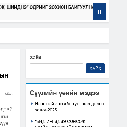
ӨДРИЙГ ЗОХИОН БАЙГУУЛНА
Төрийн 
2025-04-08
2025-04-0
Хайх
ХАЙХ
ДЫН
Сүүлийн үеийн мэдээ
1 Mins
м
Нээлттэй засгийн түншлэл долоо
ЭДТЭЙ
хоног-2025
нгын
“БИД ИРГЭДЭЭ СОНСОЖ,
шүүн,