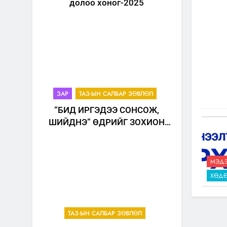
долоо хоног-2025
ЗАР
ТАЗ-ЫН САЛБАР ЗӨВЛӨЛ
“БИД ИРГЭДЭЭ СОНСОЖ,
ШИЙДНЭ” ӨДРИЙГ ЗОХИОН
БАЙГУУЛНА
МЭДЭ
ХӨДӨ
ТАЗ-ЫН САЛБАР ЗӨВЛӨЛ