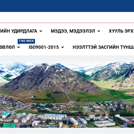
ангай Аймаг
ГИЙН УДИРДЛАГА
МЭДЭЭ, МЭДЭЭЛЭЛ
ХУУЛЬ ЭРХ
THIS WEEK
ЗӨВЛӨЛ
ISO9001-2015
НЭЭЛТТЭЙ ЗАСГИЙН ТҮНШ