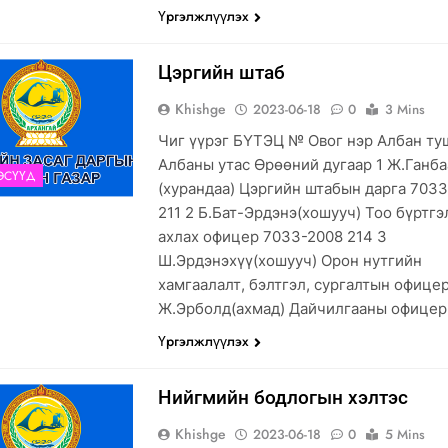
Үргэлжлүүлэх
Цэргийн штаб
Khishge
2023-06-18
0
3 Mins
Чиг үүрэг БҮТЭЦ № Овог нэр Албан ту
Албаны утас Өрөөний дугаар 1 Ж.Ганба
ЭСҮҮД
(хурандаа) Цэргийн штабын дарга 703
211 2 Б.Бат-Эрдэнэ(хошууч) Тоо бүртг
ахлах офицер 7033-2008 214 3
Ш.Эрдэнэхүү(хошууч) Орон нутгийн
хамгаалалт, бэлтгэл, сургалтын офицер
Ж.Эрболд(ахмад) Дайчилгааны офицер
Үргэлжлүүлэх
Нийгмийн бодлогын хэлтэс
Khishge
2023-06-18
0
5 Mins