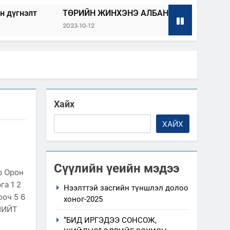
ТӨРИЙН ЖИНХЭНЭ АЛБАН ХААГЧИЙГ ШИЛЖҮҮЛЭХ, СЭ
2023-10-12
Хайх
ХАЙХ
Сүүлийн үеийн мэдээ
р Орон
га 1 2
Нээлттэй засгийн түншлэл долоо
ооч 5 6
хоног-2025
 НИЙТ
“БИД ИРГЭДЭЭ СОНСОЖ,