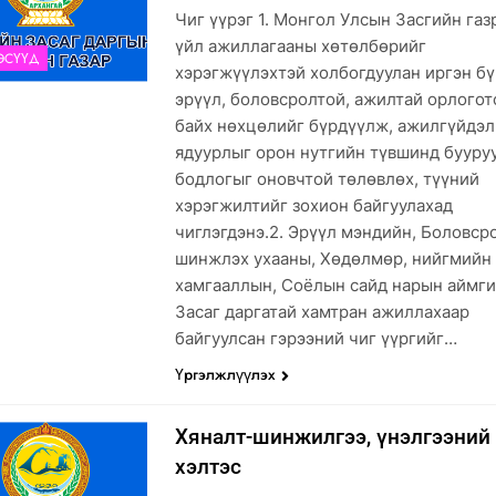
Чиг үүрэг 1. Монгол Улсын Засгийн га
үйл ажиллагааны хөтөлбөрийг
ЭСҮҮД
хэрэгжүүлэхтэй холбогдуулан иргэн б
эрүүл, боловсролтой, ажилтай орлогот
байх нөхцөлийг бүрдүүлж, ажилгүйдэл
ядуурлыг орон нутгийн түвшинд бууру
бодлогыг оновчтой төлөвлөх, түүний
хэрэгжилтийг зохион байгуулахад
чиглэгдэнэ.2. Эрүүл мэндийн, Боловср
шинжлэх ухааны, Хөдөлмөр, нийгмийн
хамгааллын, Соёлын сайд нарын аймг
Засаг даргатай хамтран ажиллахаар
байгуулсан гэрээний чиг үүргийг…
Үргэлжлүүлэх
Хяналт-шинжилгээ, үнэлгээний
хэлтэс