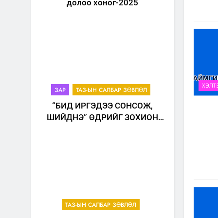
долоо хоног-2025
ХЭЛТ
ЗАР
ТАЗ-ЫН САЛБАР ЗӨВЛӨЛ
“БИД ИРГЭДЭЭ СОНСОЖ,
ШИЙДНЭ” ӨДРИЙГ ЗОХИОН
БАЙГУУЛНА
ТАЗ-ЫН САЛБАР ЗӨВЛӨЛ