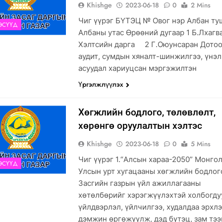
Khishge
2023-06-18
0
2 Mins
Чиг үүрэг БҮТЭЦ № Овог нэр Албан ту
ЭСҮҮД
Албаны утас Өрөөний дугаар 1 Б.Лхагв
Хэлтсийн дарга 2 Г.Оюунсаран Дото
аудит, сумдын хяналт-шинжилгээ, үнэ
асуудал хариуцсан мэргэжилтэн
Үргэлжлүүлэх
Хөгжлийн бодлого, төлөвлөлт,
хөрөнгө оруулалтын хэлтэс
Khishge
2023-06-18
0
5 Mins
Чиг үүрэг 1.“Алсын хараа-2050” Монго
ЭСҮҮД
Улсын урт хугацааны хөгжлийн бодлог
Засгийн газрын үйл ажиллагааны
хөтөлбөрийг хэрэгжүүлэхтэй холбогду
үйлдвэрлэл, үйлчилгээ, худалдаа эрхл
дэмжин өргөжүүлж, дэд бүтэц, зам тээ