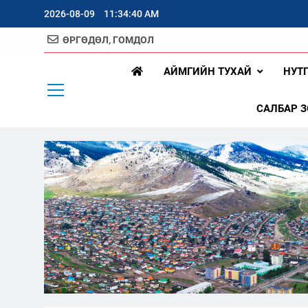
Skip
2026-08-09
11:34:41 AM
to
content
ӨРГӨДӨЛ, ГОМДОЛ
Арх
АЙМГИЙН ТУХАЙ
НУТ
САЛБАР 