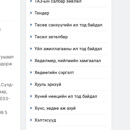
ТАЗ-ын салбар зөвлөл
Тендер
Төсөв санхүүгийн ил тод байдал
н
Төсөл хөтөлбөр
Үйл ажиллагааны ил тод байдал
5
тушаал
“Шинэтгэлээр түүчээлсэн
Хөдөлмөр, нийгмийн хамгаалал
бодорж
салбар зөвлөл” аяны
хүрээнд зохион байгуулах
ТАЗ-ЫН САЛБАР ЗӨВЛӨЛ
Хөдөөгийн сэргэлт
арга хэмжээний төлөвлөгөө
.Сүлд-
Хууль эрхзүй
6
Санхүүгийн тайланд хийсэн
вэр,
Хүний нөөцийн ил тод байдал
аудитын дүгнэлт
7033-
ИЛ ТОД БАЙДАЛ
Хүнс, хөдөө аж ахуй
09 5
7
Хэлтэсүүд
Үйл ажиллагаандаа мөрдөж