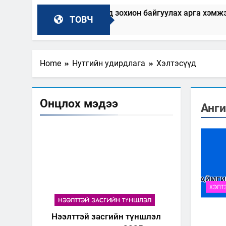
л” аяны хүрээнд зохион байгуулах арга хэмжээний төлөвлө
ТОВЧ
Home
Нутгийн удирдлага
Хэлтэсүүд
Онцлох мэдээ
Анги
ХЭЛТ
НЭЭЛТТЭЙ ЗАСГИЙН ТҮНШЛЭЛ
Нээлттэй засгийн түншлэл