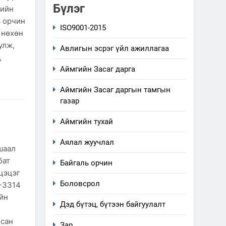
Бүлэг
тийн
ь орчин
ISO9001-2015
 нөхөн
улж,
Авлигын эсрэг үйл ажиллагаа
,
Аймгийн Засаг дарга
Аймгийн Засаг даргын тамгын
газар
Аймгийн тухай
Аялал жуучлал
шаал
бат
Байгаль орчин
цэцэг
Боловсрол
-3314
ийн
Дэд бүтэц, бүтээн байгуулалт
цсан
Зар