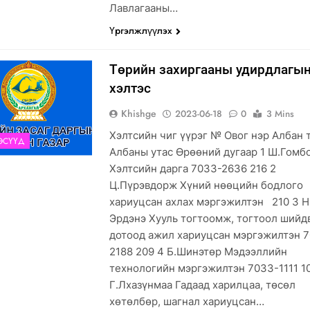
Лавлагааны…
Үргэлжлүүлэх
Төрийн захиргааны удирдлагы
хэлтэс
Khishge
2023-06-18
0
3 Mins
Хэлтсийн чиг үүрэг № Овог нэр Албан 
ЭСҮҮД
Албаны утас Өрөөний дугаар 1 Ш.Гом
Хэлтсийн дарга 7033-2636 216 2
ө
Ц.Пүрэвдорж Хүний нөөцийн бодлого
хариуцсан ахлах мэргэжилтэн 210 3 Н
Эрдэнэ Хууль тогтоомж, тогтоол шийд
дотоод ажил хариуцсан мэргэжилтэн 
2188 209 4 Б.Шинэтөр Мэдээллийн
технологийн мэргэжилтэн 7033-1111 1
ж
Г.Лхазүнмаа Гадаад харилцаа, төсөл
хөтөлбөр, шагнал хариуцсан…