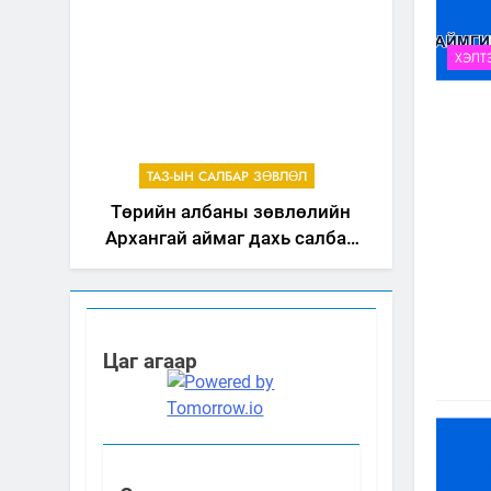
ХЭЛТ
ТАЗ-ЫН САЛБАР ЗӨВЛӨЛ
Төрийн албаны зөвлөлийн
Архангай аймаг дахь салбар
зөвлөлийн 2025 оны үйл
ажиллагааны жилийн
төлөвлөгөө
Цаг агаар