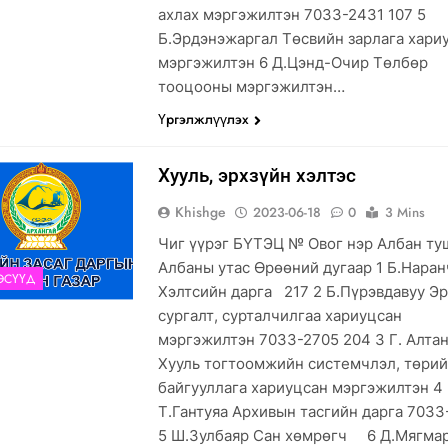
ахлах мэргэжилтэн 7033-2431 107 5
Б.Эрдэнэжаргал Төсвийн зарлага хари
мэргэжилтэн 6 Д.Цэнд-Очир Төлбөр
тооцооны мэргэжилтэн…
Үргэлжлүүлэх
Хууль, эрхзүйн хэлтэс
Khishge
2023-06-18
0
3 Mins
Чиг үүрэг БҮТЭЦ № Овог нэр Албан ту
Албаны утас Өрөөний дугаар 1 Б.Нара
ЭСҮҮД
Хэлтсийн дарга 217 2 Б.Пүрэвдавуу Эр
сургалт, сурталчилгаа хариуцсан
мэргэжилтэн 7033-2705 204 3 Г. Алта
Хууль тогтоомжийн системчлэл, төрий
байгууллага хариуцсан мэргэжилтэн 4
Т.Гантуяа Архивын тасгийн дарга 703
5 Ш.Зулбаяр Сан хөмрөгч 6 Д.Мягма