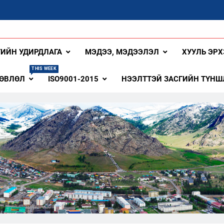
ангай Аймаг
ГИЙН УДИРДЛАГА
МЭДЭЭ, МЭДЭЭЛЭЛ
ХУУЛЬ ЭРХ
THIS WEEK
ЗӨВЛӨЛ
ISO9001-2015
НЭЭЛТТЭЙ ЗАСГИЙН ТҮНШ