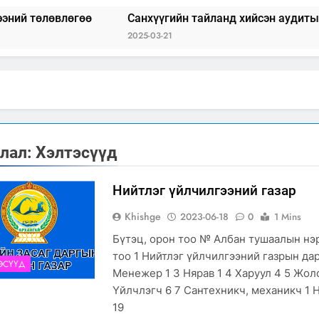
гөө
Санхүүгийн тайланд хийсэн аудитын дүгнэлт
2025-03-21
лал:
Хэлтэсүүд
Нийтлэг үйлчилгээний газар
Khishge
2023-06-18
0
1 Mins
Бүтэц, орон тоо № Албан тушаалын нэ
тоо 1 Нийтлэг үйлчилгээний газрын дар
ЭСҮҮД
Менежер 1 3 Нярав 1 4 Харуул 4 5 Жол
Үйлчлэгч 6 7 Сантехникч, механикч 1
19