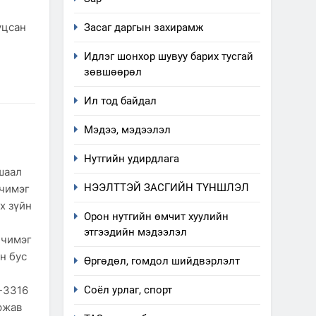
уцсан
Засаг даргын захирамж
Идлэг шонхор шувуу барих тусгай
зөвшөөрөл
Ил тод байдал
Мэдээ, мэдээлэл
Нутгийн удирдлага
шаал
НЭЭЛТТЭЙ ЗАСГИЙН ТҮНШЛЭЛ
нчимэг
х зүйн
Орон нутгийн өмчит хуулийн
этгээдийн мэдээлэл
нчимэг
н бус
Өргөдөл, гомдол шийдвэрлэлт
3-3316
Соёл урлаг, спорт
ржав