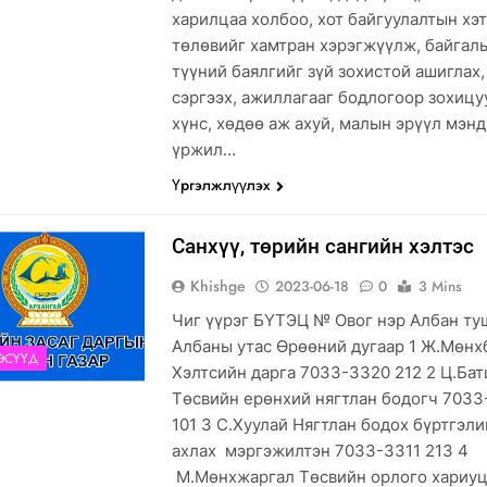
харилцаа холбоо, хот байгуулалтын хэ
төлөвийг хамтран хэрэгжүүлж, байгал
түүний баялгийг зүй зохистой ашиглах,
сэргээх, ажиллагааг бодлогоор зохицу
хүнс, хөдөө аж ахуй, малын эрүүл мэнд
үржил…
Үргэлжлүүлэх
Санхүү, төрийн сангийн хэлтэс
Khishge
2023-06-18
0
3 Mins
Чиг үүрэг БҮТЭЦ № Овог нэр Албан ту
Албаны утас Өрөөний дугаар 1 Ж.Мөнх
ЭСҮҮД
Хэлтсийн дарга 7033-3320 212 2 Ц.Бат
Төсвийн ерөнхий нягтлан бодогч 7033
101 3 С.Хуулай Нягтлан бодох бүртгэл
ахлах мэргэжилтэн 7033-3311 213 4
М.Мөнхжаргал Төсвийн орлого хариу