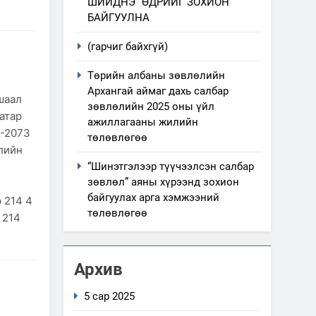
ШИЙДНЭ” ӨДРИЙГ ЗОХИОН
БАЙГУУЛНА
(гарчиг байхгүй)
Төрийн албаны зөвлөлийн
Архангай аймаг дахь салбар
шаал
зөвлөлийн 2025 оны үйл
атар
ажиллагааны жилийн
3-2073
төлөвлөгөө
элийн
“Шинэтгэлээр түүчээлсэн салбар
зөвлөл” аяны хүрээнд зохион
байгуулах арга хэмжээний
 214 4
төлөвлөгөө
 214
Архив
5 сар 2025