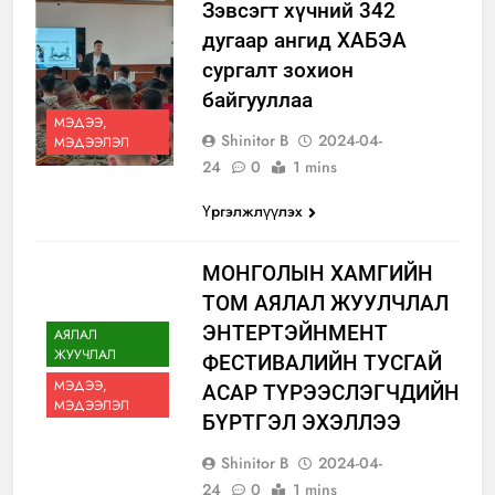
Зэвсэгт хүчний 342
дугаар ангид ХАБЭА
сургалт зохион
байгууллаа
МЭДЭЭ,
Shinitor B
2024-04-
МЭДЭЭЛЭЛ
24
0
1 mins
Үргэлжлүүлэх
МОНГОЛЫН ХАМГИЙН
ТОМ АЯЛАЛ ЖУУЛЧЛАЛ
ЭНТЕРТЭЙНМЕНТ
АЯЛАЛ
ЖУУЧЛАЛ
ФЕСТИВАЛИЙН ТУСГАЙ
МЭДЭЭ,
АСАР ТҮРЭЭСЛЭГЧДИЙН
МЭДЭЭЛЭЛ
БҮРТГЭЛ ЭХЭЛЛЭЭ
Shinitor B
2024-04-
24
0
1 mins