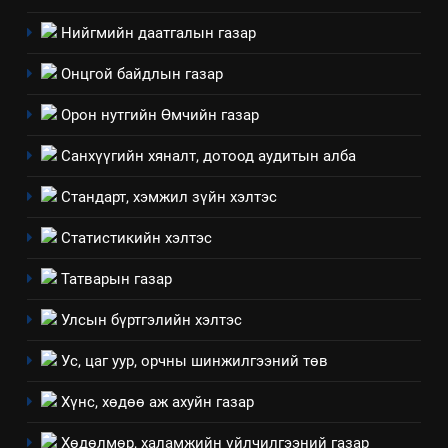
ИЛ ТОД БАЙДАЛ
Нийгмийн даатгалын газар
7
Онцгой байдлын газар
Үйл ажиллагаандаа мөрдөж
байгаа хууль тогтоомж
Орон нутгийн Өмчийн газар
ИЛ ТОД БАЙДАЛ
Санхүүгийн хяналт, дотоод аудитын алба
8
Стандарт, хэмжил зүйн хэлтэс
Мэдээлэл хариуцагчийн
явуулж байгаа үйл ажиллагаа,
Статистикийн хэлтэс
үйлдвэрлэл, үйлчилгээ,
ИЛ ТОД БАЙДАЛ
Татварын газар
ашиглаж байгаа техник,
технологийн хүн, мал, амьтны
1
Улсын бүртгэлийн хэлтэс
эрүүл мэнд, байгаль орчинд
Нээлттэй засгийн түншлэл
үзүүлэх буюу үзүүлж байгаа
Ус, цаг уур, орчны шинжилгээний төв
долоо хоног-2025
нөлөөллийн талаарх
НЭЭЛТТЭЙ ЗАСГИЙН ТҮНШЛЭЛ
Хүнс, хөдөө аж ахуйн газар
мэдээлэл
Хөдөлмөр, халамжийн үйлчилгээний газар