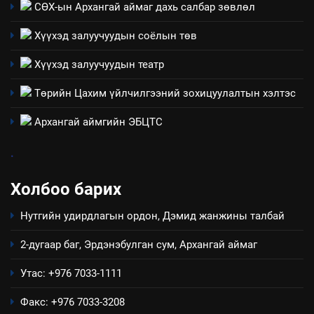
Төрийн албаны зөвлөлийн
СӨХ-ын Архангай аймаг дахь салбар зөвлөл
Архангай аймаг дахь салбар
Хүүхэд залуучуудын соёлын төв
зөвлөлийн 2025 оны үйл
ТАЗ-ЫН САЛБАР ЗӨВЛӨЛ
ажиллагааны жилийн
Хүүхэд залуучуудын театр
төлөвлөгөө
5
Төрийн Цахим үйлчилгээний зохицуулалтын хэлтэс
“Шинэтгэлээр түүчээлсэн
салбар зөвлөл” аяны хүрээнд
Архангай аймгийн ЭБЦТС
зохион байгуулах арга
ТАЗ-ЫН САЛБАР ЗӨВЛӨЛ
хэмжээний төлөвлөгөө
.
6
Холбоо барих
Санхүүгийн тайланд хийсэн
аудитын дүгнэлт
Нутгийн удирдлагын ордон, Дэмид жанжины талбай
ИЛ ТОД БАЙДАЛ
2-дугаар баг, Эрдэнэбулган сум, Архангай аймаг
7
Утас: +976 7033-1111
Үйл ажиллагаандаа мөрдөж
байгаа хууль тогтоомж
Факс: +976 7033-3208