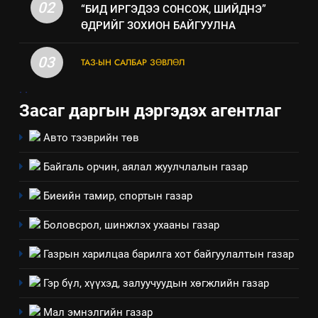
02
“БИД ИРГЭДЭЭ СОНСОЖ, ШИЙДНЭ”
ӨДРИЙГ ЗОХИОН БАЙГУУЛНА
03
ТАЗ-ЫН САЛБАР ЗӨВЛӨЛ
.
.
Засаг даргын дэргэдэх агентлаг
Авто тээврийн төв
Байгаль орчин, аялал жуулчлалын газар
5
“Шинэтгэлээр түүчээлсэн
Биеийн тамир, спортын газар
салбар зөвлөл” аяны хүрээнд
зохион байгуулах арга
Боловсрол, шинжлэх ухааны газар
ТАЗ-ЫН САЛБАР ЗӨВЛӨЛ
хэмжээний төлөвлөгөө
Газрын харилцаа барилга хот байгуулалтын газар
6
Санхүүгийн тайланд хийсэн
Гэр бүл, хүүхэд, залуучуудын хөгжлийн газар
аудитын дүгнэлт
Мал эмнэлгийн газар