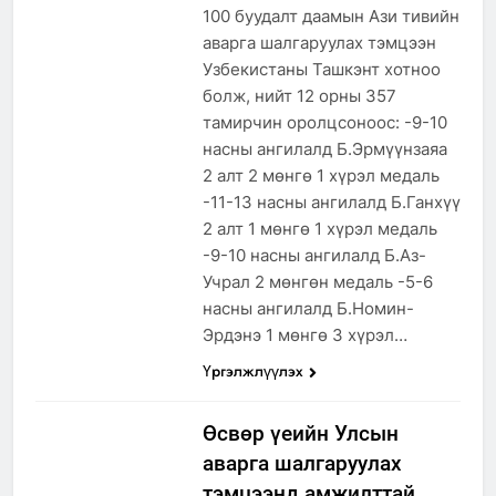
100 буудалт даамын Ази тивийн
аварга шалгаруулах тэмцээн
Узбекистаны Ташкэнт хотноо
болж, нийт 12 орны 357
тамирчин оролцсоноос: -9-10
насны ангилалд Б.Эрмүүнзаяа
2 алт 2 мөнгө 1 хүрэл медаль
-11-13 насны ангилалд Б.Ганхүү
2 алт 1 мөнгө 1 хүрэл медаль
-9-10 насны ангилалд Б.Аз-
Учрал 2 мөнгөн медаль -5-6
насны ангилалд Б.Номин-
Эрдэнэ 1 мөнгө 3 хүрэл…
Үргэлжлүүлэх
Өсвөр үеийн Улсын
аварга шалгаруулах
тэмцээнд амжилттай