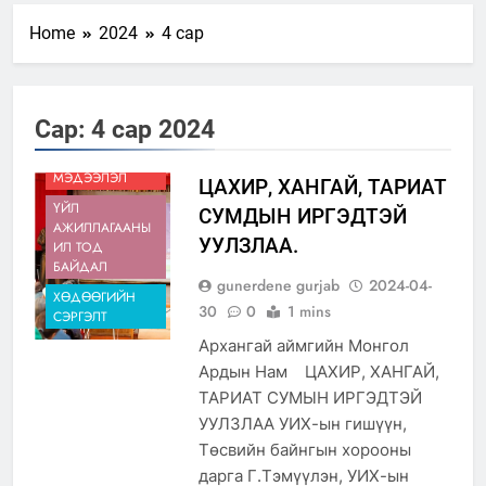
Home
2024
4 сар
ДЭД БҮТЭЦ,
БҮТЭЭН
Сар:
4 сар 2024
БАЙГУУЛАЛТ
МЭДЭЭ,
МЭДЭЭЛЭЛ
ЦАХИР, ХАНГАЙ, ТАРИАТ
ҮЙЛ
СУМДЫН ИРГЭДТЭЙ
АЖИЛЛАГААНЫ
УУЛЗЛАА.
ИЛ ТОД
БАЙДАЛ
gunerdene gurjab
2024-04-
ХӨДӨӨГИЙН
30
0
1 mins
СЭРГЭЛТ
Архангай аймгийн Монгол
Ардын Нам ЦАХИР, ХАНГАЙ,
ТАРИАТ СУМЫН ИРГЭДТЭЙ
УУЛЗЛАА УИХ-ын гишүүн,
Төсвийн байнгын хорооны
дарга Г.Тэмүүлэн, УИХ-ын