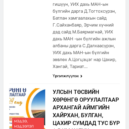
гишүүн, УИХ дахь МАН-ын
бүлгийн дарга Д.Тогтохсүрэн,
Батлан хамгаалахын сайд
Г.Сайханбаяр, Эрчим хүчний
дэд сайд М.Баярмагнай, УИХ
дахь МАН -ын бүлгийн ажлын
албаны дарга С.Далхаасүрэн,
УИХ дахь МАН-ын бүлгийн
зөвлөх А.Цогцэцэг нар Цахир,
Хангай, Тариат…
Үргэлжлүүлэх
УЛСЫН ТӨСВИЙН
ХӨРӨНГӨ ОРУУЛАЛТААР
АРХАНГАЙ АЙМГИЙН
ХАЙРХАН, БУЛГАН,
МЭДЭЭ,
ЦАХИР СУМДАД ТУС БҮР
МЭДЭЭЛЭЛ