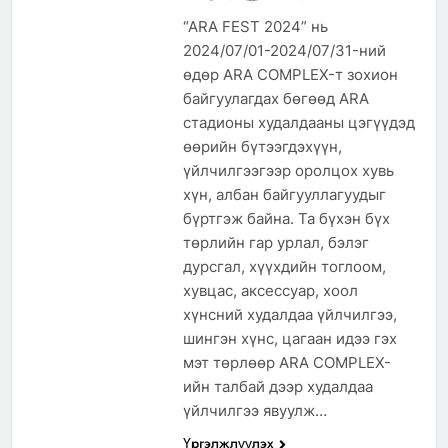
“ARA FEST 2024” нь
2024/07/01-2024/07/31-ний
өдөр ARA COMPLEX-т зохион
байгуулагдах бөгөөд ARA
стадионы худалдааны цэгүүдэд
өөрийн бүтээгдэхүүн,
үйлчилгээгээр оролцох хувь
хүн, албан байгууллагуудыг
бүртгэж байна. Та бүхэн бүх
төрлийн гар урлал, бэлэг
дурсгал, хүүхдийн тоглоом,
хувцас, аксессуар, хоол
хүнсний худалдаа үйлчилгээ,
шингэн хүнс, цагаан идээ гэх
мэт төрлөөр ARA COMPLEX-
ийн талбай дээр худалдаа
үйлчилгээ явуулж…
Үргэлжлүүлэх