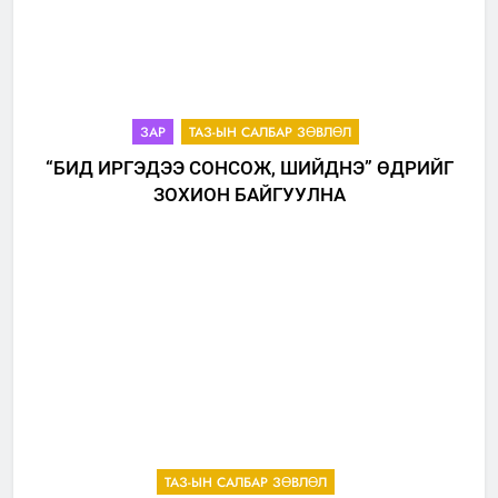
ЗАР
ТАЗ-ЫН САЛБАР ЗӨВЛӨЛ
“БИД ИРГЭДЭЭ СОНСОЖ, ШИЙДНЭ” ӨДРИЙГ
ЗОХИОН БАЙГУУЛНА
ТАЗ-ЫН САЛБАР ЗӨВЛӨЛ