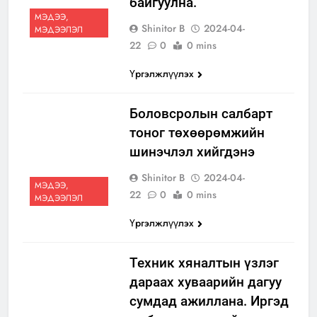
байгуулна.
МЭДЭЭ,
Shinitor B
2024-04-
МЭДЭЭЛЭЛ
22
0
0 mins
Үргэлжлүүлэх
Боловсролын салбарт
тоног төхөөрөмжийн
шинэчлэл хийгдэнэ
Shinitor B
2024-04-
МЭДЭЭ,
22
0
0 mins
МЭДЭЭЛЭЛ
Үргэлжлүүлэх
Техник хяналтын үзлэг
дараах хуваарийн дагуу
сумдад ажиллана. Иргэд