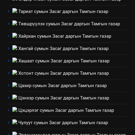
ТАЗ-ЫН САЛБАР ЗӨВЛӨЛ
Тариат сумын Засаг даргын Тамгын газар
Төвшрүүлэх сумын Засаг даргын Тамгын газар
4
Хайрхан сумын Засаг даргын Тамгын газар
Төрийн албаны зөвлөлийн
Архангай аймаг дахь салбар
Хангай сумын Засаг даргын Тамгын газар
зөвлөлийн 2025 оны үйл
ТАЗ-ЫН САЛБАР ЗӨВЛӨЛ
Хашаат сумын Засаг даргын Тамгын газар
ажиллагааны жилийн
төлөвлөгөө
5
Хотонт сумын Засаг даргын Тамгын газар
“Шинэтгэлээр түүчээлсэн
Цахир сумын Засаг даргын Тамгын газар
салбар зөвлөл” аяны хүрээнд
зохион байгуулах арга
ТАЗ-ЫН САЛБАР ЗӨВЛӨЛ
Цэнхэр сумын Засаг даргын Тамгын газар
хэмжээний төлөвлөгөө
Цэцэрлэг сумын Засаг даргын Тамгын газар
6
Санхүүгийн тайланд хийсэн
Чулуут сумын Засаг даргын Тамгын газар
аудитын дүгнэлт