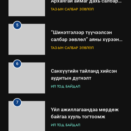
зөвлөлийн 2025 оны үйл
ТАЗ-ЫН САЛБАР ЗӨВЛӨЛ
ажиллагааны жилийн
төлөвлөгөө
5
“Шинэтгэлээр түүчээлсэн
салбар зөвлөл” аяны хүрээнд
зохион байгуулах арга
ТАЗ-ЫН САЛБАР ЗӨВЛӨЛ
хэмжээний төлөвлөгөө
6
Санхүүгийн тайланд хийсэн
аудитын дүгнэлт
ИЛ ТОД БАЙДАЛ
7
Үйл ажиллагаандаа мөрдөж
байгаа хууль тогтоомж
ИЛ ТОД БАЙДАЛ