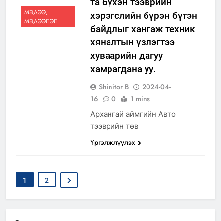
та бүхэн тээврийн
МЭДЭЭ,
хэрэгслийн бүрэн бүтэн
МЭДЭЭЛЭЛ
байдлыг хангаж техник
хяналтын үзлэгтээ
хуваарийн дагуу
хамрагдана уу.
Shinitor B
2024-04-
16
0
1 mins
Архангай аймгийн Авто
тээврийн төв
Үргэлжлүүлэх
1
2