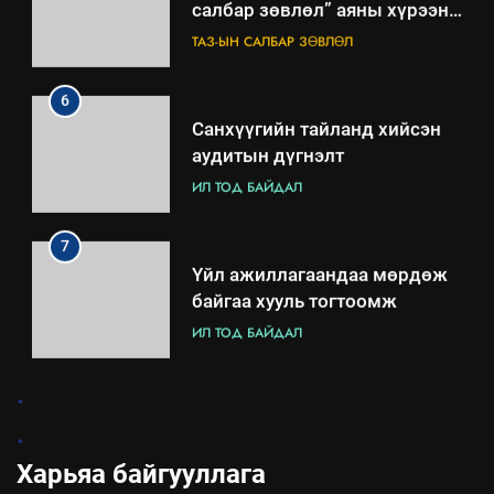
салбар зөвлөл” аяны хүрээнд
зохион байгуулах арга
ТАЗ-ЫН САЛБАР ЗӨВЛӨЛ
хэмжээний төлөвлөгөө
6
Санхүүгийн тайланд хийсэн
аудитын дүгнэлт
ИЛ ТОД БАЙДАЛ
7
Үйл ажиллагаандаа мөрдөж
байгаа хууль тогтоомж
ИЛ ТОД БАЙДАЛ
8
.
Мэдээлэл хариуцагчийн
.
явуулж байгаа үйл ажиллагаа,
үйлдвэрлэл, үйлчилгээ,
Харьяа байгууллага
ИЛ ТОД БАЙДАЛ
ашиглаж байгаа техник,