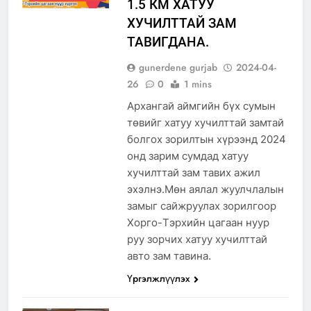
1.5 КМ ХАТУУ
ХУЧИЛТТАЙ ЗАМ
ТАВИГДАНА.
gunerdene gurjab
2024-04-
26
0
1 mins
Архангай аймгийн бүх сумын
төвийг хатуу хучилттай замтай
болгох зорилтын хүрээнд 2024
онд зарим сумдад хатуу
хучилттай зам тавих ажил
эхэлнэ.Мөн аялал жуулчлалын
замыг сайжруулах зорилгоор
Хорго-Тэрхийн цагаан нуур
руу зорчих хатуу хучилттай
авто зам тавина.
Үргэлжлүүлэх