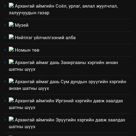
Архангай аймгийн Соёл, урлаг, аялал жуулчлал,
технологийн хүн, мал, амьтны
1
залуучуудын газар
эрүүл мэнд, байгаль орчинд
Нээлттэй засгийн түншлэл
үзүүлэх буюу үзүүлж байгаа
долоо хоног-2025
Музей
нөлөөллийн талаарх
НЭЭЛТТЭЙ ЗАСГИЙН ТҮНШЛЭЛ
мэдээлэл
Нийтлэг үйлчилгээний алба
2
Номын төв
“БИД ИРГЭДЭЭ СОНСОЖ,
Архангай аймаг дахь Захиргааны хэргийн анхан
ШИЙДНЭ” ӨДРИЙГ ЗОХИОН
шатны шүүх
БАЙГУУЛНА
ЗАР
ТАЗ-ЫН САЛБАР ЗӨВЛӨЛ
Архангай аймаг дахь Сум дундын эрүүгийн хэргийн
анхан шатны шүүх
3
Архангай аймгийн Иргэний хэргийн давж заалдах
ТАЗ-ЫН САЛБАР ЗӨВЛӨЛ
шатны шүүх
Архангай аймгийн Эрүүгийн хэргийн давж заалдах
шатны шүүх
4