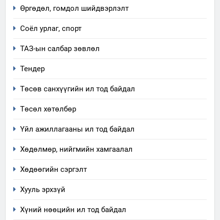
Өргөдөл, гомдол шийдвэрлэлт
хэмжээний төлөвлөгөө
6
Соёл урлаг, спорт
Санхүүгийн тайланд хийсэн
ТАЗ-ын салбар зөвлөл
аудитын дүгнэлт
ИЛ ТОД БАЙДАЛ
Тендер
Төсөв санхүүгийн ил тод байдал
7
Үйл ажиллагаандаа мөрдөж
Төсөл хөтөлбөр
байгаа хууль тогтоомж
Үйл ажиллагааны ил тод байдал
ИЛ ТОД БАЙДАЛ
Хөдөлмөр, нийгмийн хамгаалал
8
Мэдээлэл хариуцагчийн
Хөдөөгийн сэргэлт
явуулж байгаа үйл ажиллагаа,
Хууль эрхзүй
үйлдвэрлэл, үйлчилгээ,
ИЛ ТОД БАЙДАЛ
ашиглаж байгаа техник,
Хүний нөөцийн ил тод байдал
технологийн хүн, мал, амьтны