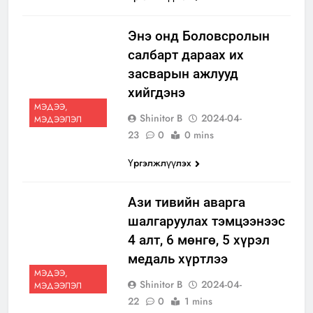
Энэ онд Боловсролын
салбарт дараах их
засварын ажлууд
хийгдэнэ
МЭДЭЭ,
Shinitor B
2024-04-
МЭДЭЭЛЭЛ
23
0
0 mins
Үргэлжлүүлэх
Ази тивийн аварга
шалгаруулах тэмцээнээс
4 алт, 6 мөнгө, 5 хүрэл
медаль хүртлээ
МЭДЭЭ,
Shinitor B
2024-04-
МЭДЭЭЛЭЛ
22
0
1 mins