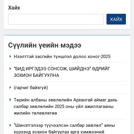
Хайх
ХАЙХ
Сүүлийн үеийн мэдээ
Нээлттэй засгийн түншлэл долоо хоног-2025
“БИД ИРГЭДЭЭ СОНСОЖ, ШИЙДНЭ” ӨДРИЙГ
ЗОХИОН БАЙГУУЛНА
(гарчиг байхгүй)
Төрийн албаны зөвлөлийн Архангай аймаг дахь
салбар зөвлөлийн 2025 оны үйл ажиллагааны
жилийн төлөвлөгөө
“Шинэтгэлээр түүчээлсэн салбар зөвлөл” аяны
хүрээнд зохион байгуулах арга хэмжээний