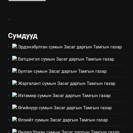
8
.
Мэдээлэл хариуцагчийн
явуулж байгаа үйл ажиллагаа,
үйлдвэрлэл, үйлчилгээ,
ИЛ ТОД БАЙДАЛ
Сумдууд
ашиглаж байгаа техник,
технологийн хүн, мал, амьтны
Эрдэнэбулган сумын Засаг даргын Тамгын газар
1
эрүүл мэнд, байгаль орчинд
Нээлттэй засгийн түншлэл
үзүүлэх буюу үзүүлж байгаа
Батцэнгэл сумын Засаг даргын Тамгын газар
долоо хоног-2025
нөлөөллийн талаарх
НЭЭЛТТЭЙ ЗАСГИЙН ТҮНШЛЭЛ
Булган сумын Засаг даргын Тамгын газар
мэдээлэл
Жаргалант сумын Засаг даргын Тамгын газар
2
“БИД ИРГЭДЭЭ СОНСОЖ,
Ихтамир сумын Засаг даргын Тамгын газар
ШИЙДНЭ” ӨДРИЙГ ЗОХИОН
Өгийнуур сумын Засаг даргын Тамгын газар
БАЙГУУЛНА
ЗАР
ТАЗ-ЫН САЛБАР ЗӨВЛӨЛ
Өлзийт сумын Засаг даргын Тамгын газар
3
Өндөр-Улаан сумын Засаг даргын Тамгын газар