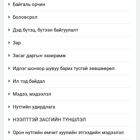
Байгаль орчин
Боловсрол
Дэд бүтэц, бүтээн байгуулалт
Зар
Засаг даргын захирамж
Идлэг шонхор шувуу барих тусгай зөвшөөрөл
Ил тод байдал
Мэдээ, мэдээлэл
Нутгийн удирдлага
5
НЭЭЛТТЭЙ ЗАСГИЙН ТҮНШЛЭЛ
“Шинэтгэлээр түүчээлсэн
салбар зөвлөл” аяны хүрээнд
Орон нутгийн өмчит хуулийн этгээдийн мэдээлэл
зохион байгуулах арга
ТАЗ-ЫН САЛБАР ЗӨВЛӨЛ