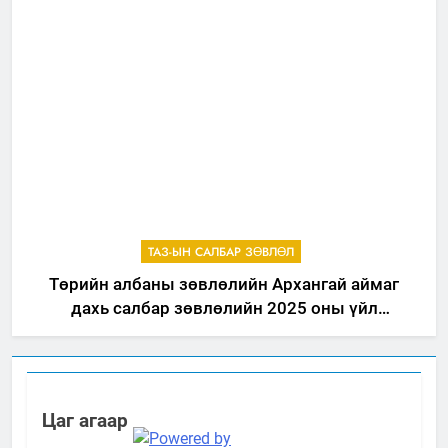
ТАЗ-ЫН САЛБАР ЗӨВЛӨЛ
Төрийн албаны зөвлөлийн Архангай аймаг
дахь салбар зөвлөлийн 2025 оны үйл
ажиллагааны жилийн төлөвлөгөө
Цаг агаар