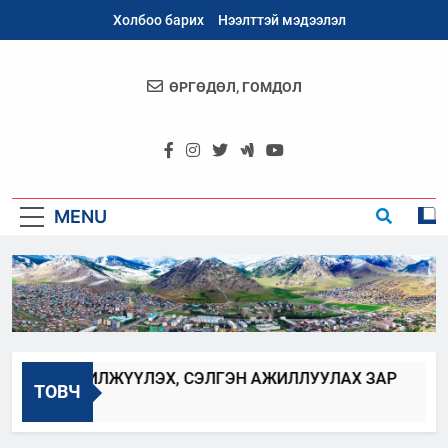
Skip
Холбоо барих
Нээлттэй мэдээлэл
to
content
ӨРГӨДӨЛ, ГОМДОЛ
Архангай
Аймаг
MENU
ИЙГ ШИЛЖҮҮЛЭХ, СЭЛГЭН АЖИЛЛУУЛАХ ЗАР
ТОВЧ