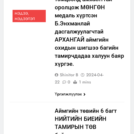
оролцож МӨНГӨН
МЭДЭЭ,
медаль хүртсэн
МЭДЭЭЛЭЛ
Б.Энхманлай
дасгалжуулагчтай
АРХАНГАЙ аймгийн
охидын шигшээ багийн
тамирчдадаа халуун баяр
хүргэе.
Shinitor B
2024-04-
22
0
1 mins
Үргэлжлүүлэх
Aймгийн төвийн 6 багт
НИЙТИЙН БИЕИЙН
ТАМИРЫН ТӨВ