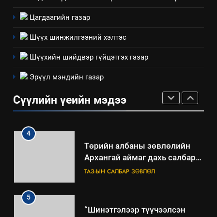
2
“БИД ИРГЭДЭЭ СОНСОЖ,
Цагдаагийн газар
ШИЙДНЭ” ӨДРИЙГ ЗОХИОН
БАЙГУУЛНА
Шүүх шинжилгээний хэлтэс
ЗАР
ТАЗ-ЫН САЛБАР ЗӨВЛӨЛ
Шүүхийн шийдвэр гүйцэтгэх газар
3
Эрүүл мэндийн газар
ТАЗ-ЫН САЛБАР ЗӨВЛӨЛ
Сүүлийн үеийн мэдээ
4
Төрийн албаны зөвлөлийн
Архангай аймаг дахь салбар
зөвлөлийн 2025 оны үйл
ТАЗ-ЫН САЛБАР ЗӨВЛӨЛ
ажиллагааны жилийн
төлөвлөгөө
5
“Шинэтгэлээр түүчээлсэн