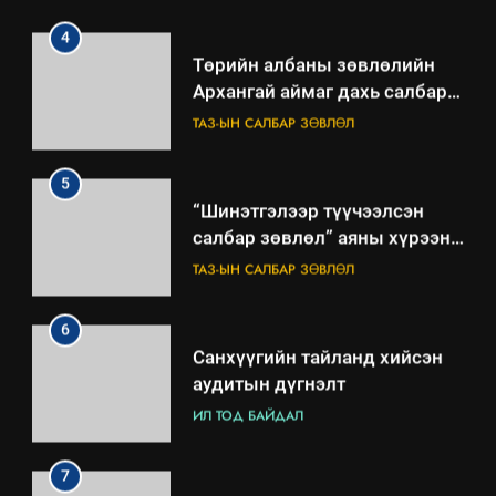
ажиллагааны жилийн
төлөвлөгөө
5
“Шинэтгэлээр түүчээлсэн
салбар зөвлөл” аяны хүрээнд
зохион байгуулах арга
ТАЗ-ЫН САЛБАР ЗӨВЛӨЛ
хэмжээний төлөвлөгөө
6
Санхүүгийн тайланд хийсэн
аудитын дүгнэлт
ИЛ ТОД БАЙДАЛ
7
Үйл ажиллагаандаа мөрдөж
байгаа хууль тогтоомж
ИЛ ТОД БАЙДАЛ
8