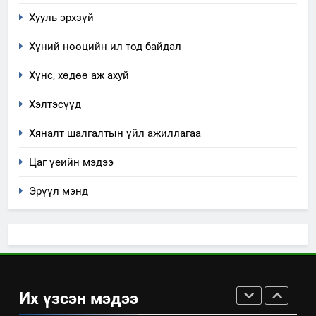
долоо хоног-2025
нөлөөллийн талаарх
Хууль эрхзүй
НЭЭЛТТЭЙ ЗАСГИЙН ТҮНШЛЭЛ
мэдээлэл
Хүний нөөцийн ил тод байдал
2
Хүнс, хөдөө аж ахуй
“БИД ИРГЭДЭЭ СОНСОЖ,
ШИЙДНЭ” ӨДРИЙГ ЗОХИОН
Хэлтэсүүд
БАЙГУУЛНА
ЗАР
ТАЗ-ЫН САЛБАР ЗӨВЛӨЛ
Хяналт шалгалтын үйл ажиллагаа
3
Цаг үеийн мэдээ
Эрүүл мэнд
ТАЗ-ЫН САЛБАР ЗӨВЛӨЛ
4
Төрийн албаны зөвлөлийн
Архангай аймаг дахь салбар
Их үзсэн мэдээ
зөвлөлийн 2025 оны үйл
ТАЗ-ЫН САЛБАР ЗӨВЛӨЛ