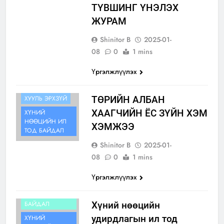
ТҮВШИНГ ҮНЭЛЭХ
ЖУРАМ
Shinitor B
2025-01-
08
0
1 mins
Үргэлжлүүлэх
ИЛ ТОД
БАЙДАЛ
ХУУЛЬ ЭРХЗҮЙ
ТӨРИЙН АЛБАН
ХААГЧИЙН ЁС ЗҮЙН ХЭМ
ХҮНИЙ
НӨӨЦИЙН ИЛ
ХЭМЖЭЭ
ТОД БАЙДАЛ
Shinitor B
2025-01-
08
0
1 mins
Үргэлжлүүлэх
ИЛ ТОД
БАЙДАЛ
Хүний нөөцийн
удирдлагын ил тод
ХҮНИЙ