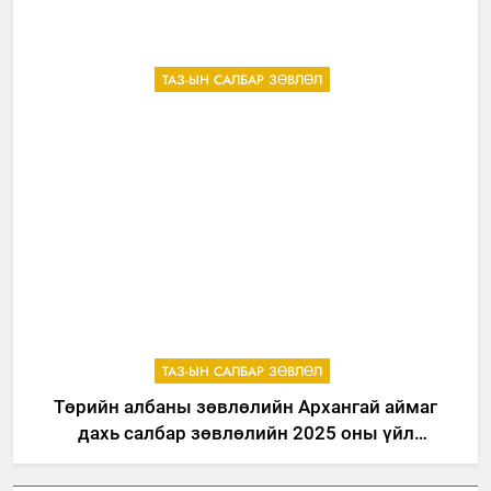
ТАЗ-ЫН САЛБАР ЗӨВЛӨЛ
ТАЗ-ЫН САЛБАР ЗӨВЛӨЛ
Төрийн албаны зөвлөлийн Архангай аймаг
дахь салбар зөвлөлийн 2025 оны үйл
ажиллагааны жилийн төлөвлөгөө