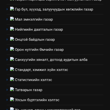
7
Үйл ажиллагаандаа мөрдөж
Гэр бүл, хүүхэд, залуучуудын хөгжлийн газар
байгаа хууль тогтоомж
Мал эмнэлгийн газар
ИЛ ТОД БАЙДАЛ
Нийгмийн даатгалын газар
8
Онцгой байдлын газар
Мэдээлэл хариуцагчийн
явуулж байгаа үйл ажиллагаа,
Орон нутгийн Өмчийн газар
үйлдвэрлэл, үйлчилгээ,
ИЛ ТОД БАЙДАЛ
ашиглаж байгаа техник,
Санхүүгийн хяналт, дотоод аудитын алба
технологийн хүн, мал, амьтны
1
Стандарт, хэмжил зүйн хэлтэс
эрүүл мэнд, байгаль орчинд
Нээлттэй засгийн түншлэл
үзүүлэх буюу үзүүлж байгаа
долоо хоног-2025
Статистикийн хэлтэс
нөлөөллийн талаарх
НЭЭЛТТЭЙ ЗАСГИЙН ТҮНШЛЭЛ
мэдээлэл
Татварын газар
2
Улсын бүртгэлийн хэлтэс
“БИД ИРГЭДЭЭ СОНСОЖ,