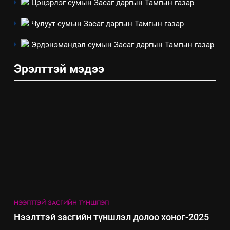
Цэцэрлэг сумын Засаг даргын Тамгын газар
7
Үйл ажиллагаандаа мөрдөж
Чулуут сумын Засаг даргын Тамгын газар
байгаа хууль тогтоомж
Эрдэнэмандал сумын Засаг даргын Тамгын газар
ИЛ ТОД БАЙДАЛ
Эрэлттэй мэдээ
8
Мэдээлэл хариуцагчийн
явуулж байгаа үйл ажиллагаа,
үйлдвэрлэл, үйлчилгээ,
ИЛ ТОД БАЙДАЛ
ашиглаж байгаа техник,
технологийн хүн, мал, амьтны
эрүүл мэнд, байгаль орчинд
үзүүлэх буюу үзүүлж байгаа
нөлөөллийн талаарх
мэдээлэл
НЭЭЛТТЭЙ ЗАСГИЙН ТҮНШЛЭЛ
Нээлттэй засгийн түншлэл долоо хоног-2025