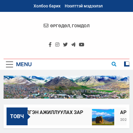
Skip
Холбоо барих
Нээлттэй мэдээлэл
to
content
ӨРГӨДӨЛ, ГОМДОЛ
Архангай
Аймаг
MENU
ЭХ, СЭЛГЭН АЖИЛЛУУЛАХ ЗАР
АРХАНГА
ТОВЧ
2023-06-22