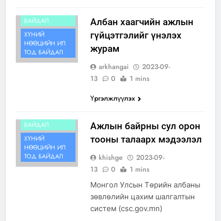
ИЛ ТОД
БАЙДАЛ
Албан хаагчийн ажлын
гүйцэтгэлийг үнэлэх
ХҮНИЙ
НӨӨЦИЙН ИЛ
журам
ТОД БАЙДАЛ
arkhangai
2023-09-
13
0
1 mins
Үргэлжлүүлэх
ИЛ ТОД
БАЙДАЛ
Ажлын байрны сул орон
тооны талаарх мэдээлэл
ХҮНИЙ
НӨӨЦИЙН ИЛ
ТОД БАЙДАЛ
khishge
2023-09-
13
0
1 mins
Монгол Улсын Төрийн албаны
зөвлөлийн цахим шалгалтын
систем (csc.gov.mn)