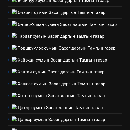
Өгийнуур сумын Засаг даргын Тамгын газар
Өлзийт сумын Засаг даргын Тамгын газар
4
Өндөр-Улаан сумын Засаг даргын Тамгын газар
Төрийн албаны зөвлөлийн
Архангай аймаг дахь салбар
Тариат сумын Засаг даргын Тамгын газар
зөвлөлийн 2025 оны үйл
ТАЗ-ЫН САЛБАР ЗӨВЛӨЛ
ажиллагааны жилийн
Төвшрүүлэх сумын Засаг даргын Тамгын газар
төлөвлөгөө
5
Хайрхан сумын Засаг даргын Тамгын газар
“Шинэтгэлээр түүчээлсэн
салбар зөвлөл” аяны хүрээнд
Хангай сумын Засаг даргын Тамгын газар
зохион байгуулах арга
ТАЗ-ЫН САЛБАР ЗӨВЛӨЛ
Хашаат сумын Засаг даргын Тамгын газар
хэмжээний төлөвлөгөө
6
Хотонт сумын Засаг даргын Тамгын газар
Санхүүгийн тайланд хийсэн
Цахир сумын Засаг даргын Тамгын газар
аудитын дүгнэлт
ИЛ ТОД БАЙДАЛ
Цэнхэр сумын Засаг даргын Тамгын газар