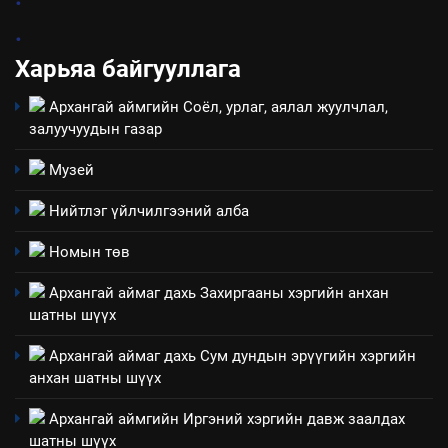
эрүүл мэнд, байгаль орчинд
Нээлттэй засгийн түншлэл
үзүүлэх буюу үзүүлж байгаа
.
долоо хоног-2025
нөлөөллийн талаарх
Харьяа байгууллага
НЭЭЛТТЭЙ ЗАСГИЙН ТҮНШЛЭЛ
мэдээлэл
Архангай аймгийн Соёл, урлаг, аялал жуулчлал,
2
залуучуудын газар
“БИД ИРГЭДЭЭ СОНСОЖ,
ШИЙДНЭ” ӨДРИЙГ ЗОХИОН
Музей
БАЙГУУЛНА
ЗАР
ТАЗ-ЫН САЛБАР ЗӨВЛӨЛ
Нийтлэг үйлчилгээний алба
3
Номын төв
Архангай аймаг дахь Захиргааны хэргийн анхан
ТАЗ-ЫН САЛБАР ЗӨВЛӨЛ
шатны шүүх
Архангай аймаг дахь Сум дундын эрүүгийн хэргийн
анхан шатны шүүх
4
Төрийн албаны зөвлөлийн
Архангай аймгийн Иргэний хэргийн давж заалдах
Архангай аймаг дахь салбар
шатны шүүх