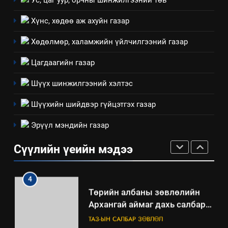
Ус, цаг уур, орчны шинжилгээний төв
ШИЙДНЭ” ӨДРИЙГ ЗОХИОН
БАЙГУУЛНА
ЗАР
ТАЗ-ЫН САЛБАР ЗӨВЛӨЛ
Хүнс, хөдөө аж ахуйн газар
Хөдөлмөр, халамжийн үйлчилгээний газар
3
Цагдаагийн газар
ТАЗ-ЫН САЛБАР ЗӨВЛӨЛ
Шүүх шинжилгээний хэлтэс
Шүүхийн шийдвэр гүйцэтгэх газар
4
Эрүүл мэндийн газар
Төрийн албаны зөвлөлийн
Архангай аймаг дахь салбар
Сүүлийн үеийн мэдээ
зөвлөлийн 2025 оны үйл
ТАЗ-ЫН САЛБАР ЗӨВЛӨЛ
ажиллагааны жилийн
төлөвлөгөө
5
“Шинэтгэлээр түүчээлсэн
салбар зөвлөл” аяны хүрээнд
зохион байгуулах арга
ТАЗ-ЫН САЛБАР ЗӨВЛӨЛ