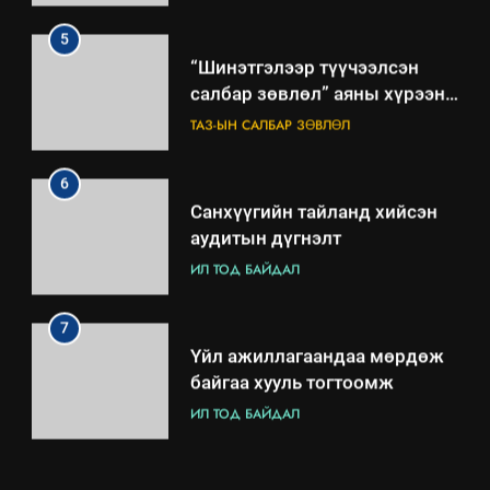
хэмжээний төлөвлөгөө
6
Санхүүгийн тайланд хийсэн
аудитын дүгнэлт
ИЛ ТОД БАЙДАЛ
7
Үйл ажиллагаандаа мөрдөж
байгаа хууль тогтоомж
ИЛ ТОД БАЙДАЛ
8
Мэдээлэл хариуцагчийн
явуулж байгаа үйл ажиллагаа,
үйлдвэрлэл, үйлчилгээ,
ИЛ ТОД БАЙДАЛ
ашиглаж байгаа техник,
технологийн хүн, мал, амьтны
1
.