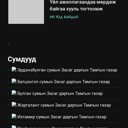
Мэдээлэл хариуцагчийн
явуулж байгаа үйл ажиллагаа,
үйлдвэрлэл, үйлчилгээ,
ИЛ ТОД БАЙДАЛ
ашиглаж байгаа техник,
технологийн хүн, мал, амьтны
1
эрүүл мэнд, байгаль орчинд
.
Нээлттэй засгийн түншлэл
үзүүлэх буюу үзүүлж байгаа
долоо хоног-2025
нөлөөллийн талаарх
НЭЭЛТТЭЙ ЗАСГИЙН ТҮНШЛЭЛ
мэдээлэл
Сумдууд
Эрдэнэбулган сумын Засаг даргын Тамгын газар
2
“БИД ИРГЭДЭЭ СОНСОЖ,
Батцэнгэл сумын Засаг даргын Тамгын газар
ШИЙДНЭ” ӨДРИЙГ ЗОХИОН
БАЙГУУЛНА
ЗАР
ТАЗ-ЫН САЛБАР ЗӨВЛӨЛ
Булган сумын Засаг даргын Тамгын газар
Жаргалант сумын Засаг даргын Тамгын газар
3
Ихтамир сумын Засаг даргын Тамгын газар
ТАЗ-ЫН САЛБАР ЗӨВЛӨЛ