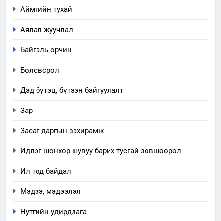
Аймгийн тухай
Аялал жуучлал
Байгаль орчин
Боловсрол
Дэд бүтэц, бүтээн байгуулалт
Зар
Засаг даргын захирамж
Идлэг шонхор шувуу барих тусгай зөвшөөрөл
5
Ил тод байдал
“Шинэтгэлээр түүчээлсэн
салбар зөвлөл” аяны хүрээнд
Мэдээ, мэдээлэл
зохион байгуулах арга
ТАЗ-ЫН САЛБАР ЗӨВЛӨЛ
хэмжээний төлөвлөгөө
Нутгийн удирдлага