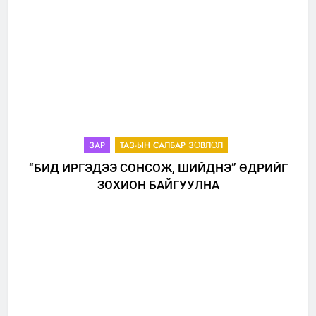
ЗАР
ТАЗ-ЫН САЛБАР ЗӨВЛӨЛ
“БИД ИРГЭДЭЭ СОНСОЖ, ШИЙДНЭ” ӨДРИЙГ
ЗОХИОН БАЙГУУЛНА