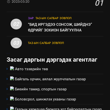
01
2025-05-20
ЗАР
ТАЗ-ЫН САЛБАР ЗӨВЛӨЛ
02
“БИД ИРГЭДЭЭ СОНСОЖ, ШИЙДНЭ”
ӨДРИЙГ ЗОХИОН БАЙГУУЛНА
03
ТАЗ-ЫН САЛБАР ЗӨВЛӨЛ
5
.
.
“Шинэтгэлээр түүчээлсэн
Засаг даргын дэргэдэх агентлаг
салбар зөвлөл” аяны хүрээнд
зохион байгуулах арга
ТАЗ-ЫН САЛБАР ЗӨВЛӨЛ
Авто тээврийн төв
хэмжээний төлөвлөгөө
Байгаль орчин, аялал жуулчлалын газар
6
Санхүүгийн тайланд хийсэн
Биеийн тамир, спортын газар
аудитын дүгнэлт
Боловсрол, шинжлэх ухааны газар
ИЛ ТОД БАЙДАЛ
Газрын харилцаа барилга хот байгуулалтын газар