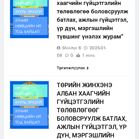
хаагчийн гүйцэтгэлийн
БАЙДАЛ
төлөвлөгөө боловсруулж
ХУУЛЬ ЭРХЗҮЙ
батлах, ажлын гүйцэтгэл,
ХҮНИЙ
НӨӨЦИЙН ИЛ
үр дүн, мэргэшлийн
ТОД БАЙДАЛ
түвшинг үнэлэх журам”
Shinitor B
2025-01-
08
0
1 mins
Үргэлжлүүлэх
ТӨРИЙН ЖИНХЭНЭ
ИЛ ТОД
АЛБАН ХААГЧИЙН
БАЙДАЛ
ГҮЙЦЭТГЭЛИЙН
ХУУЛЬ ЭРХЗҮЙ
ТӨЛӨВЛӨГӨӨГ
ХҮНИЙ
НӨӨЦИЙН ИЛ
БОЛОВСРУУЛЖ БАТЛАХ,
ТОД БАЙДАЛ
АЖЛЫН ГҮЙЦЭТГЭЛ, ҮР
ДҮН, МЭРГЭШЛИЙН