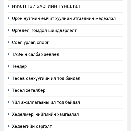
6
НЭЭЛТТЭЙ ЗАСГИЙН ТҮНШЛЭЛ
Санхүүгийн тайланд хийсэн
аудитын дүгнэлт
Орон нутгийн өмчит хуулийн этгээдийн мэдээлэл
ИЛ ТОД БАЙДАЛ
Өргөдөл, гомдол шийдвэрлэлт
7
Соёл урлаг, спорт
Үйл ажиллагаандаа мөрдөж
ТАЗ-ын салбар зөвлөл
байгаа хууль тогтоомж
ИЛ ТОД БАЙДАЛ
Тендер
Төсөв санхүүгийн ил тод байдал
8
Мэдээлэл хариуцагчийн
Төсөл хөтөлбөр
явуулж байгаа үйл ажиллагаа,
үйлдвэрлэл, үйлчилгээ,
Үйл ажиллагааны ил тод байдал
ИЛ ТОД БАЙДАЛ
ашиглаж байгаа техник,
Хөдөлмөр, нийгмийн хамгаалал
технологийн хүн, мал, амьтны
1
эрүүл мэнд, байгаль орчинд
Нээлттэй засгийн түншлэл
Хөдөөгийн сэргэлт
үзүүлэх буюу үзүүлж байгаа