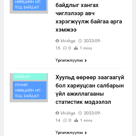
НӨӨЦИЙН ИЛ
байдлыг хангах
ТОД БАЙДАЛ
чиглэлээр авч
хэрэгжүүлж байгаа арга
хэмжээ
khishge
2023-09-
15
0
1 mins
Үргэлжлүүлэх
ИЛ ТОД
БАЙДАЛ
Хуульд өөрөөр заагаагүй
бол хариуцсан салбарын
ХҮНИЙ
НӨӨЦИЙН ИЛ
үйл ажиллагааны
ТОД БАЙДАЛ
статистик мэдээлэл
khishge
2023-09-
14
0
1 mins
Үргэлжлүүлэх