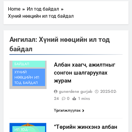
Home
Ил тод байдал
Хүний нөөцийн ил тод байдал
Ангилал:
Хүний нөөцийн ил тод
байдал
ИЛ ТОД
БАЙДАЛ
Албан хаагч, ажилтныг
сонгон шалгаруулах
ХҮНИЙ
НӨӨЦИЙН ИЛ
журам
ТОД БАЙДАЛ
gunerdene gurjab
2025-02-
24
0
1 mins
Үргэлжлүүлэх
“Төрийн жинхэнэ албан
ИЛ ТОД