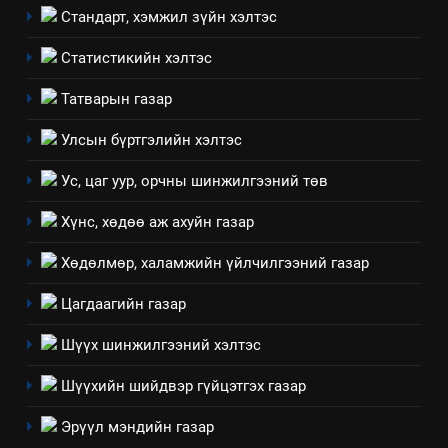
7
Стандарт, хэмжил зүйн хэлтэс
Үйл ажиллагаандаа мөрдөж
байгаа хууль тогтоомж
Статистикийн хэлтэс
ИЛ ТОД БАЙДАЛ
Татварын газар
8
Улсын бүртгэлийн хэлтэс
Мэдээлэл хариуцагчийн
Ус, цаг уур, орчны шинжилгээний төв
явуулж байгаа үйл ажиллагаа,
үйлдвэрлэл, үйлчилгээ,
ИЛ ТОД БАЙДАЛ
Хүнс, хөдөө аж ахуйн газар
ашиглаж байгаа техник,
технологийн хүн, мал, амьтны
Хөдөлмөр, халамжийн үйлчилгээний газар
1
эрүүл мэнд, байгаль орчинд
Нээлттэй засгийн түншлэл
Цагдаагийн газар
үзүүлэх буюу үзүүлж байгаа
долоо хоног-2025
нөлөөллийн талаарх
Шүүх шинжилгээний хэлтэс
НЭЭЛТТЭЙ ЗАСГИЙН ТҮНШЛЭЛ
мэдээлэл
Шүүхийн шийдвэр гүйцэтгэх газар
2
Эрүүл мэндийн газар
“БИД ИРГЭДЭЭ СОНСОЖ,