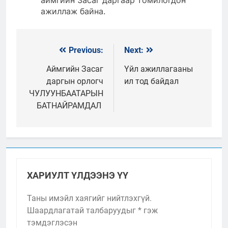
аймгийн Засаг даргаар томилогдон
ажиллаж байна.
Previous:
Next:
Мэдээний
цэс
Аймгийн Засаг
Үйл ажиллагааны
даргын орлогч
ил тод байдал
ЧУЛУУНБААТАРЫН
БАТНАЙРАМДАЛ
ХАРИУЛТ ҮЛДЭЭНЭ ҮҮ
Таны имэйл хаягийг нийтлэхгүй.
Шаардлагатай талбаруудыг
*
гэж
тэмдэглэсэн