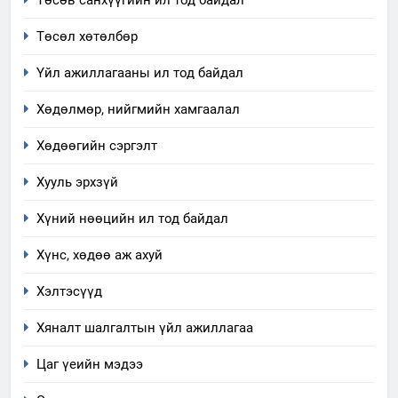
Төсөв санхүүгийн ил тод байдал
6
Санхүүгийн тайланд хийсэн
Төсөл хөтөлбөр
аудитын дүгнэлт
Үйл ажиллагааны ил тод байдал
ИЛ ТОД БАЙДАЛ
Хөдөлмөр, нийгмийн хамгаалал
7
Үйл ажиллагаандаа мөрдөж
Хөдөөгийн сэргэлт
байгаа хууль тогтоомж
Хууль эрхзүй
ИЛ ТОД БАЙДАЛ
Хүний нөөцийн ил тод байдал
8
Хүнс, хөдөө аж ахуй
Мэдээлэл хариуцагчийн
явуулж байгаа үйл ажиллагаа,
Хэлтэсүүд
үйлдвэрлэл, үйлчилгээ,
ИЛ ТОД БАЙДАЛ
ашиглаж байгаа техник,
Хяналт шалгалтын үйл ажиллагаа
технологийн хүн, мал, амьтны
1
Цаг үеийн мэдээ
эрүүл мэнд, байгаль орчинд
Нээлттэй засгийн түншлэл
үзүүлэх буюу үзүүлж байгаа