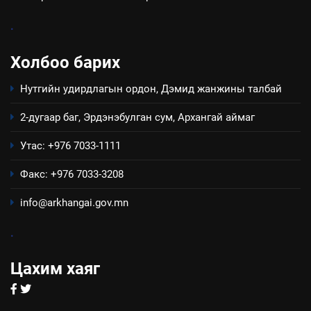
зөвлөлийн 2025 оны үйл
ТАЗ-ЫН САЛБАР ЗӨВЛӨЛ
ажиллагааны жилийн
.
төлөвлөгөө
5
Холбоо барих
“Шинэтгэлээр түүчээлсэн
салбар зөвлөл” аяны хүрээнд
Нутгийн удирдлагын ордон, Дэмид жанжины талбай
зохион байгуулах арга
ТАЗ-ЫН САЛБАР ЗӨВЛӨЛ
хэмжээний төлөвлөгөө
2-дугаар баг, Эрдэнэбулган сум, Архангай аймаг
6
Утас: +976 7033-1111
Санхүүгийн тайланд хийсэн
аудитын дүгнэлт
Факс: +976 7033-3208
ИЛ ТОД БАЙДАЛ
info@arkhangai.gov.mn
7
.
Үйл ажиллагаандаа мөрдөж
байгаа хууль тогтоомж
Цахим хаяг
ИЛ ТОД БАЙДАЛ