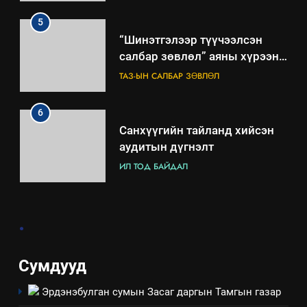
төлөвлөгөө
5
“Шинэтгэлээр түүчээлсэн
салбар зөвлөл” аяны хүрээнд
зохион байгуулах арга
ТАЗ-ЫН САЛБАР ЗӨВЛӨЛ
хэмжээний төлөвлөгөө
6
Санхүүгийн тайланд хийсэн
аудитын дүгнэлт
ИЛ ТОД БАЙДАЛ
7
.
Үйл ажиллагаандаа мөрдөж
байгаа хууль тогтоомж
ИЛ ТОД БАЙДАЛ
Сумдууд
Эрдэнэбулган сумын Засаг даргын Тамгын газар
8