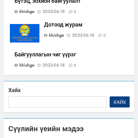
Бүтэц, зохион байгуулалт
khishge
2023-06-18
0
Дотоод журам
khishge
2023-06-18
0
Байгууллагын чиг үүрэг
khishge
2023-06-18
0
Хайх
ХАЙХ
Сүүлийн үеийн мэдээ