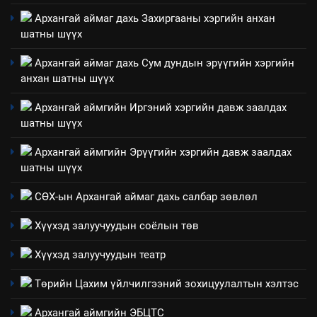
Нээлттэй засгийн түншлэл
үзүүлэх буюу үзүүлж байгаа
Архангай аймаг дахь Захиргааны хэргийн анхан
долоо хоног-2025
нөлөөллийн талаарх
шатны шүүх
НЭЭЛТТЭЙ ЗАСГИЙН ТҮНШЛЭЛ
мэдээлэл
Архангай аймаг дахь Сум дундын эрүүгийн хэргийн
анхан шатны шүүх
2
“БИД ИРГЭДЭЭ СОНСОЖ,
Архангай аймгийн Иргэний хэргийн давж заалдах
ШИЙДНЭ” ӨДРИЙГ ЗОХИОН
шатны шүүх
БАЙГУУЛНА
ЗАР
ТАЗ-ЫН САЛБАР ЗӨВЛӨЛ
Архангай аймгийн Эрүүгийн хэргийн давж заалдах
шатны шүүх
3
СӨХ-ын Архангай аймаг дахь салбар зөвлөл
ТАЗ-ЫН САЛБАР ЗӨВЛӨЛ
Хүүхэд залуучуудын соёлын төв
Хүүхэд залуучуудын театр
4
Төрийн Цахим үйлчилгээний зохицуулалтын хэлтэс
Төрийн албаны зөвлөлийн
Архангай аймаг дахь салбар
Архангай аймгийн ЭБЦТС