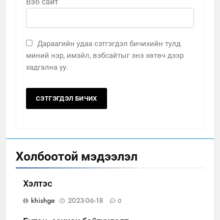
Вэб сайт
Дараагийн удаа сэтгэгдэл бичихийн тулд
миний нэр, имэйл, вэбсайтыг энэ хөтөч дээр
хадгална уу.
Холбоотой мэдээлэл
Хэлтэс
khishge
2023-06-18
0