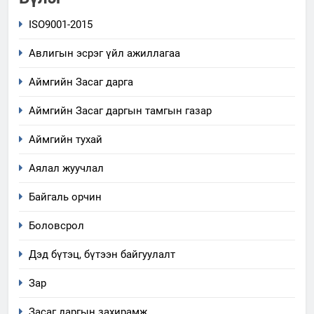
ISO9001-2015
Авлигын эсрэг үйл ажиллагаа
Аймгийн Засаг дарга
Аймгийн Засаг даргын тамгын газар
Аймгийн тухай
Аялал жуучлал
Байгаль орчин
Боловсрол
Дэд бүтэц, бүтээн байгуулалт
Зар
Засаг даргын захирамж