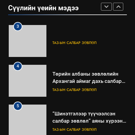
ШИЙДНЭ” ӨДРИЙГ ЗОХИОН
Сүүлийн үеийн мэдээ
БАЙГУУЛНА
ЗАР
ТАЗ-ЫН САЛБАР ЗӨВЛӨЛ
3
ТАЗ-ЫН САЛБАР ЗӨВЛӨЛ
4
Төрийн албаны зөвлөлийн
Архангай аймаг дахь салбар
зөвлөлийн 2025 оны үйл
ТАЗ-ЫН САЛБАР ЗӨВЛӨЛ
ажиллагааны жилийн
төлөвлөгөө
5
“Шинэтгэлээр түүчээлсэн
салбар зөвлөл” аяны хүрээнд
зохион байгуулах арга
ТАЗ-ЫН САЛБАР ЗӨВЛӨЛ