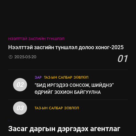
7
Үйл ажиллагаандаа мөрдөж
байгаа хууль тогтоомж
ИЛ ТОД БАЙДАЛ
НЭЭЛТТЭЙ ЗАСГИЙН ТҮНШЛЭЛ
8
Нээлттэй засгийн түншлэл долоо хоног-2025
Мэдээлэл хариуцагчийн
01
2025-05-20
явуулж байгаа үйл ажиллагаа,
үйлдвэрлэл, үйлчилгээ,
ИЛ ТОД БАЙДАЛ
ашиглаж байгаа техник,
ЗАР
ТАЗ-ЫН САЛБАР ЗӨВЛӨЛ
технологийн хүн, мал, амьтны
02
“БИД ИРГЭДЭЭ СОНСОЖ, ШИЙДНЭ”
эрүүл мэнд, байгаль орчинд
ӨДРИЙГ ЗОХИОН БАЙГУУЛНА
үзүүлэх буюу үзүүлж байгаа
нөлөөллийн талаарх
03
ТАЗ-ЫН САЛБАР ЗӨВЛӨЛ
мэдээлэл
.
.
Засаг даргын дэргэдэх агентлаг