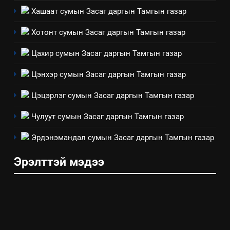
Хашаат сумын Засаг даргын Тамгын газар
4
Хотонт сумын Засаг даргын Тамгын газар
Төрийн албаны зөвлөлийн
Цахир сумын Засаг даргын Тамгын газар
Архангай аймаг дахь салбар
зөвлөлийн 2025 оны үйл
ТАЗ-ЫН САЛБАР ЗӨВЛӨЛ
Цэнхэр сумын Засаг даргын Тамгын газар
ажиллагааны жилийн
төлөвлөгөө
Цэцэрлэг сумын Засаг даргын Тамгын газар
5
“Шинэтгэлээр түүчээлсэн
Чулуут сумын Засаг даргын Тамгын газар
салбар зөвлөл” аяны хүрээнд
зохион байгуулах арга
Эрдэнэмандал сумын Засаг даргын Тамгын газар
ТАЗ-ЫН САЛБАР ЗӨВЛӨЛ
хэмжээний төлөвлөгөө
Эрэлттэй мэдээ
6
Санхүүгийн тайланд хийсэн
аудитын дүгнэлт
ИЛ ТОД БАЙДАЛ