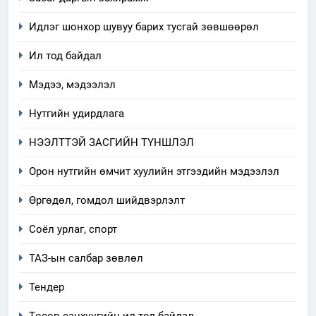
Идлэг шонхор шувуу барих тусгай зөвшөөрөл
Ил тод байдал
Мэдээ, мэдээлэл
Нутгийн удирдлага
НЭЭЛТТЭЙ ЗАСГИЙН ТҮНШЛЭЛ
Орон нутгийн өмчит хуулийн этгээдийн мэдээлэл
Өргөдөл, гомдол шийдвэрлэлт
5
Соёл урлаг, спорт
“Шинэтгэлээр түүчээлсэн
ТАЗ-ын салбар зөвлөл
салбар зөвлөл” аяны хүрээнд
зохион байгуулах арга
ТАЗ-ЫН САЛБАР ЗӨВЛӨЛ
Тендер
хэмжээний төлөвлөгөө