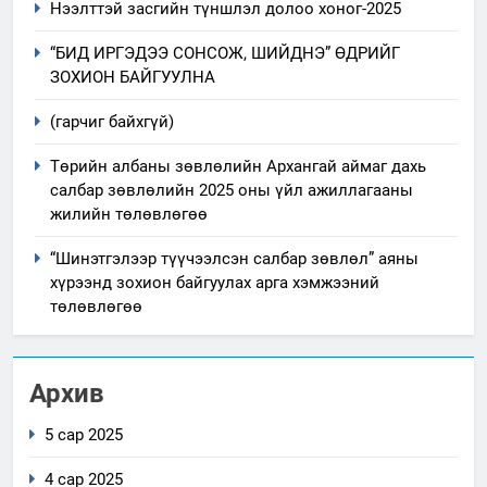
Нээлттэй засгийн түншлэл долоо хоног-2025
“БИД ИРГЭДЭЭ СОНСОЖ, ШИЙДНЭ” ӨДРИЙГ
ЗОХИОН БАЙГУУЛНА
(гарчиг байхгүй)
Төрийн албаны зөвлөлийн Архангай аймаг дахь
салбар зөвлөлийн 2025 оны үйл ажиллагааны
жилийн төлөвлөгөө
“Шинэтгэлээр түүчээлсэн салбар зөвлөл” аяны
хүрээнд зохион байгуулах арга хэмжээний
төлөвлөгөө
Архив
5 сар 2025
4 сар 2025