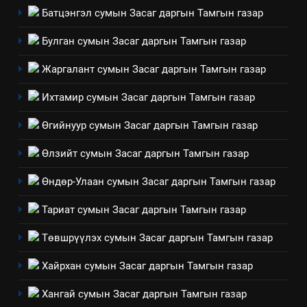
Мэдээлэл хариуцагчийн
Батцэнгэл сумын Засаг даргын Тамгын газар
явуулж байгаа үйл ажиллагаа,
үйлдвэрлэл, үйлчилгээ,
ИЛ ТОД БАЙДАЛ
Булган сумын Засаг даргын Тамгын газар
ашиглаж байгаа техник,
Жаргалант сумын Засаг даргын Тамгын газар
технологийн хүн, мал, амьтны
1
эрүүл мэнд, байгаль орчинд
Нээлттэй засгийн түншлэл
Ихтамир сумын Засаг даргын Тамгын газар
үзүүлэх буюу үзүүлж байгаа
долоо хоног-2025
нөлөөллийн талаарх
Өгийнуур сумын Засаг даргын Тамгын газар
НЭЭЛТТЭЙ ЗАСГИЙН ТҮНШЛЭЛ
мэдээлэл
Өлзийт сумын Засаг даргын Тамгын газар
2
Өндөр-Улаан сумын Засаг даргын Тамгын газар
“БИД ИРГЭДЭЭ СОНСОЖ,
ШИЙДНЭ” ӨДРИЙГ ЗОХИОН
Тариат сумын Засаг даргын Тамгын газар
БАЙГУУЛНА
ЗАР
ТАЗ-ЫН САЛБАР ЗӨВЛӨЛ
Төвшрүүлэх сумын Засаг даргын Тамгын газар
3
Хайрхан сумын Засаг даргын Тамгын газар
Хангай сумын Засаг даргын Тамгын газар
ТАЗ-ЫН САЛБАР ЗӨВЛӨЛ