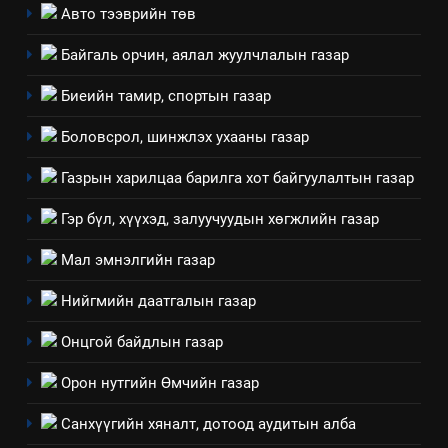
Авто тээврийн төв
Байгаль орчин, аялал жуулчлалын газар
Биеийн тамир, спортын газар
Боловсрол, шинжлэх ухааны газар
Газрын харилцаа барилга хот байгуулалтын газар
5
“Шинэтгэлээр түүчээлсэн
Гэр бүл, хүүхэд, залуучуудын хөгжлийн газар
салбар зөвлөл” аяны хүрээнд
Мал эмнэлгийн газар
зохион байгуулах арга
ТАЗ-ЫН САЛБАР ЗӨВЛӨЛ
хэмжээний төлөвлөгөө
Нийгмийн даатгалын газар
6
Онцгой байдлын газар
Санхүүгийн тайланд хийсэн
аудитын дүгнэлт
Орон нутгийн Өмчийн газар
ИЛ ТОД БАЙДАЛ
Санхүүгийн хяналт, дотоод аудитын алба