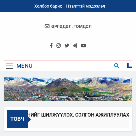
Skip
Холбоо барих
Нээлттэй мэдээлэл
to
content
ӨРГӨДӨЛ, ГОМДОЛ
Архангай
Аймаг
MENU
Н ХААГЧИЙГ ШИЛЖҮҮЛЭХ, СЭЛГЭН АЖИЛЛУУЛАХ ЗАР
ТОВЧ