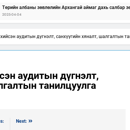
лбаны зөвлөлийн Архангай аймаг дахь салбар зөвлөлийн 
 хийсэн аудитын дүгнэлт, санхүүгийн хяналт, шалгалтын т
сэн аудитын дүгнэлт,
алгалтын танилцуулга
s:
Next: