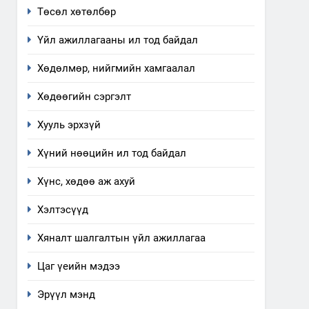
Төсөл хөтөлбөр
ажиллагаа, үйлдвэрлэл,
ИЛ ТОД БАЙДАЛ
үйлчилгээ, ашиглаж байгаа
Үйл ажиллагааны ил тод байдал
техник, технологийн хүн,
1
Нээлттэй засгийн түншлэл
мал, амьтны эрүүл мэнд,
Хөдөлмөр, нийгмийн хамгаалал
долоо хоног-2025
байгаль орчинд үзүүлэх
НЭЭЛТТЭЙ ЗАСГИЙН ТҮНШЛЭЛ
Хөдөөгийн сэргэлт
буюу үзүүлж байгаа
нөлөөллийн талаарх
Хууль эрхзүй
2
мэдээлэл
“БИД ИРГЭДЭЭ СОНСОЖ,
Хүний нөөцийн ил тод байдал
ШИЙДНЭ” ӨДРИЙГ ЗОХИОН
БАЙГУУЛНА
ЗАР
ТАЗ-ЫН САЛБАР ЗӨВЛӨЛ
Хүнс, хөдөө аж ахуй
3
Хэлтэсүүд
ТАЗ-ЫН САЛБАР ЗӨВЛӨЛ
Хяналт шалгалтын үйл ажиллагаа
Цаг үеийн мэдээ
4
Эрүүл мэнд
Төрийн албаны зөвлөлийн