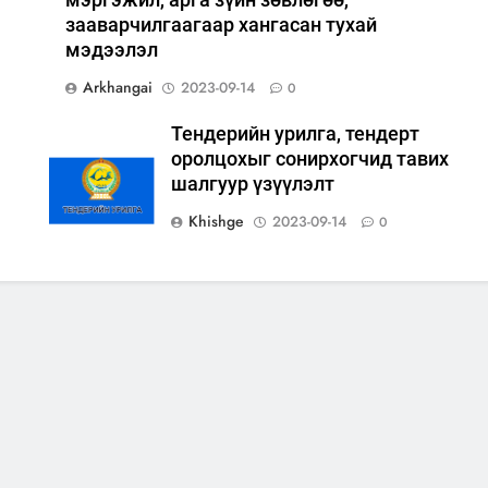
зааварчилгаагаар хангасан тухай
мэдээлэл
Arkhangai
2023-09-14
0
Тендерийн урилга, тендерт
оролцохыг сонирхогчид тавих
шалгуур үзүүлэлт
Khishge
2023-09-14
0