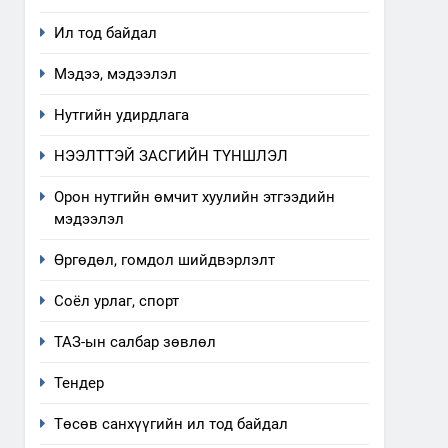
Ил тод байдал
5
Мэдээ, мэдээлэл
“Шинэтгэлээр түүчээлсэн
салбар зөвлөл” аяны
Нутгийн удирдлага
хүрээнд зохион байгуулах
ТАЗ-ЫН САЛБАР ЗӨВЛӨЛ
арга хэмжээний төлөвлөгөө
НЭЭЛТТЭЙ ЗАСГИЙН ТҮНШЛЭЛ
6
Санхүүгийн тайланд хийсэн
Орон нутгийн өмчит хуулийн этгээдийн
аудитын дүгнэлт
мэдээлэл
ИЛ ТОД БАЙДАЛ
Өргөдөл, гомдол шийдвэрлэлт
7
Соёл урлаг, спорт
Үйл ажиллагаандаа мөрдөж
байгаа хууль тогтоомж
ТАЗ-ын салбар зөвлөл
ИЛ ТОД БАЙДАЛ
Тендер
8
Мэдээлэл хариуцагчийн
Төсөв санхүүгийн ил тод байдал
явуулж байгаа үйл