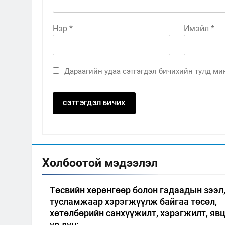
Нэр
*
Имэйл
*
Дараагийн удаа сэтгэгдэл бичихийн тулд мин
Холбоотой мэдээлэл
Төсвийн хөрөнгөөр болон гадаадын зээл
тусламжаар хэрэгжүүлж байгаа төсөл,
хөтөлбөрийн санхүүжилт, хэрэгжилт, явц
үр дүн;