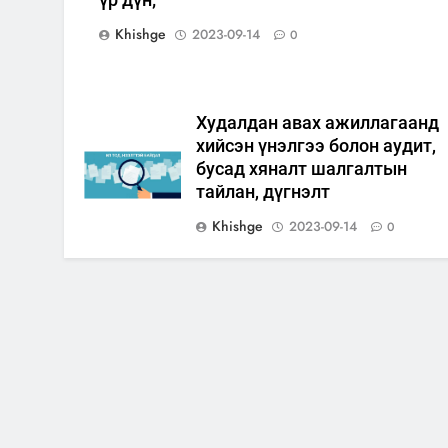
Khishge
2023-09-14
0
Худалдан авах ажиллагаанд
хийсэн үнэлгээ болон аудит,
бусад хяналт шалгалтын
тайлан, дүгнэлт
Khishge
2023-09-14
0