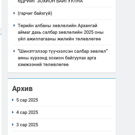
ӨДРИЙГ ЗОХИОН БАЙГУУЛНА
(гарчиг байхгүй)
Төрийн албаны зөвлөлийн Архангай
аймаг дахь салбар зөвлөлийн 2025 оны
үйл ажиллагааны жилийн төлөвлөгөө
“Шинэтгэлээр түүчээлсэн салбар зөвлөл”
аяны хүрээнд зохион байгуулах арга
хэмжээний төлөвлөгөө
Архив
5 сар 2025
4 сар 2025
3 сар 2025