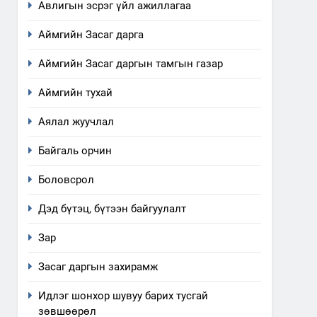
Авлигын эсрэг үйл ажиллагаа
Аймгийн Засаг дарга
Аймгийн Засаг даргын тамгын газар
Аймгийн тухай
Аялал жуучлал
Байгаль орчин
Боловсрол
Дэд бүтэц, бүтээн байгуулалт
Зар
Засаг даргын захирамж
Идлэг шонхор шувуу барих тусгай
зөвшөөрөл