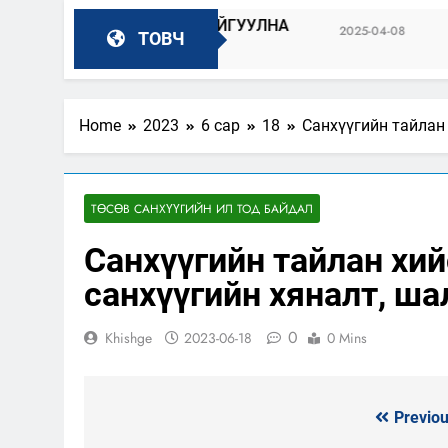
ДРИЙГ ЗОХИОН БАЙГУУЛНА
Төрийн а
2025-04-08
ТОВЧ
2025-04-04
Home
2023
6 сар
18
Санхүүгийн тайлан
ТӨСӨВ САНХҮҮГИЙН ИЛ ТОД БАЙДАЛ
Санхүүгийн тайлан хий
санхүүгийн хяналт, ш
0
Khishge
2023-06-18
0 Mins
Previou
Мэдээний