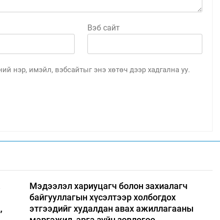
Вэб сайт
ий нэр, имэйл, вэбсайтыг энэ хөтөч дээр хадгална уу.
,
Мэдээлэл хариуцагч болон захиалагч
байгууллагын хүсэлтээр холбогдох
,
этгээдийг худалдан авах ажиллагааны
мэргэжил, арга зүйн зөвлөгөө,