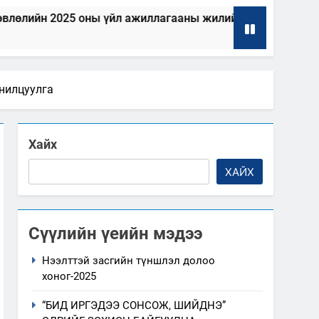
2025 оны үйл ажиллагааны жилийн төлөвлөгөө
“Шинэ
2025-0
анилцуулга
Хайх
ХАЙХ
Сүүлийн үеийн мэдээ
Нээлттэй засгийн түншлэл долоо
хоног-2025
“БИД ИРГЭДЭЭ СОНСОЖ, ШИЙДНЭ”