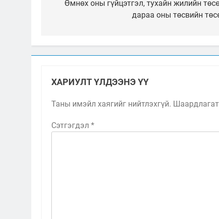
цэс
Өмнөх оны гүйцэтгэл, тухайн жилийн төсө
дараа оны төсвийн төс
ХАРИУЛТ ҮЛДЭЭНЭ ҮҮ
Таны имэйл хаягийг нийтлэхгүй.
Шаардлагат
Сэтгэгдэл
*