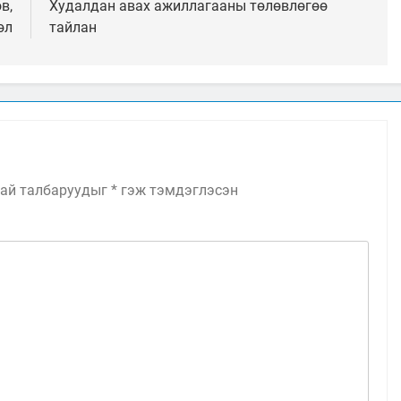
в,
Худалдан авах ажиллагааны төлөвлөгөө
өл
тайлан
ай талбаруудыг
*
гэж тэмдэглэсэн