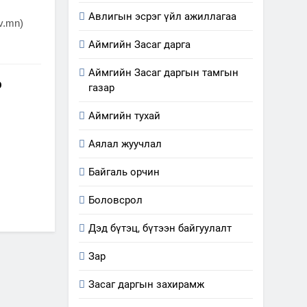
Авлигын эсрэг үйл ажиллагаа
v.mn)
Аймгийн Засаг дарга
Аймгийн Засаг даргын тамгын
р
газар
Аймгийн тухай
Аялал жуучлал
Байгаль орчин
Боловсрол
Дэд бүтэц, бүтээн байгуулалт
Зар
Засаг даргын захирамж