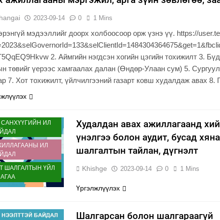
Л
hangai
2023-09-14
0
1 Mins
эрэнгүй мэдээллийг доорх холбоосоор орж үзнэ үү. https://user.te
БӨР
=2023&selGovernorId=133&selClientId=1484304364675&get=1&f
5QqEQ9Hkvw 2. Аймгийн нэгдсэн хогийн цэгийн тохижилт 3. Бүдүү
н төвийг үерээс хамгаалах далан (Өндөр-Улаан сум) 5. Сургуул
ар 7. Хот тохижилт, үйлчилгээний газарт ковш худалдаж авах 8
лжлүүлэх
Д БАЙДАЛ
Худалдан авах ажиллагаанд хи
 САНХҮҮГИЙН ИЛ
АЙДАЛ
үнэлгээ болон аудит, бусад хян
ЖИЛЛАГААНЫ ИЛ
шалгалтын тайлан, дүгнэлт
АЙДАЛ
Т ШАЛГАЛТЫН ҮЙЛ
Khishge
2023-09-14
0
1 Mins
АГАА
Үргэлжлүүлэх
Шалгарсан болон шалгараагүй