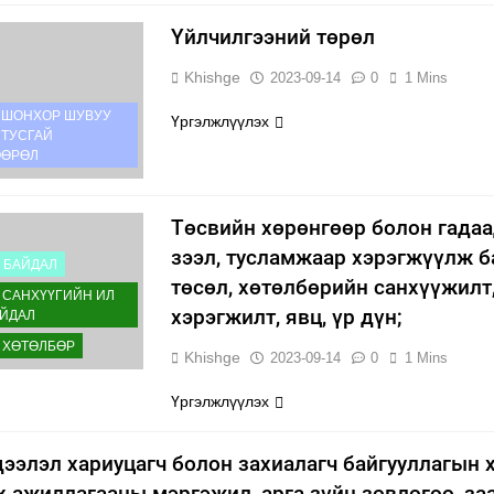
Үйлчилгээний төрөл
Khishge
2023-09-14
0
1 Mins
 ШОНХОР ШУВУУ
Үргэлжлүүлэх
 ТУСГАЙ
ӨӨРӨЛ
Төсвийн хөрөнгөөр болон гада
зээл, тусламжаар хэрэгжүүлж б
Д БАЙДАЛ
төсөл, хөтөлбөрийн санхүүжилт
 САНХҮҮГИЙН ИЛ
хэрэгжилт, явц, үр дүн;
АЙДАЛ
 ХӨТӨЛБӨР
Khishge
2023-09-14
0
1 Mins
Л
,
Үргэлжлүүлэх
ЭЛЭЛ
Р
ээлэл хариуцагч болон захиалагч байгууллагын 
х ажиллагааны мэргэжил, арга зүйн зөвлөгөө, за
ҮГИЙН