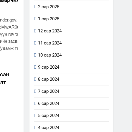
2 сар 2025
1 сар 2025
nder.gov.mn/mn/plan/index?
bclid=IwAR0uwX4jrqVk8abIOd4UxOvqgYJgYl_D7rPJ0M72aU__-
12 сар 2024
н гичгэний голд гүүр барих (Хангай сум Баян-УУл баг) 4.
ийн засвар (Өндөр-Улаан сум) 6. Тамир кино театрын
11 сар 2024
. Гудамж талбай, орон сууцны…
10 сар 2024
9 сар 2024
йсэн
8 сар 2024
алт
7 сар 2024
6 сар 2024
5 сар 2024
4 сар 2024