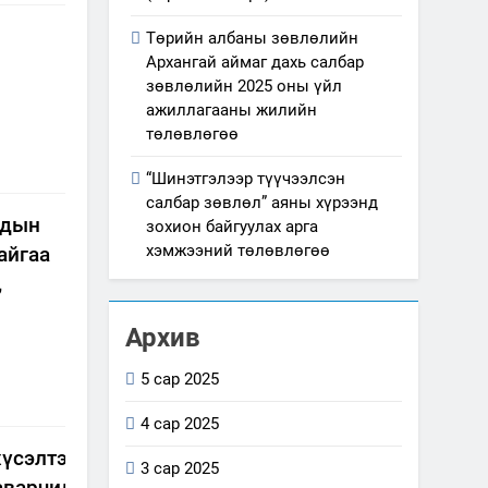
Төрийн албаны зөвлөлийн
Архангай аймаг дахь салбар
зөвлөлийн 2025 оны үйл
ажиллагааны жилийн
төлөвлөгөө
“Шинэтгэлээр түүчээлсэн
салбар зөвлөл” аяны хүрээнд
адын
зохион байгуулах арга
хэмжээний төлөвлөгөө
айгаа
,
Архив
5 сар 2025
4 сар 2025
хүсэлтээр холбогдох этгээдийг худалдан
3 сар 2025
аварчилгаагаар хангасан тухай мэдээлэл