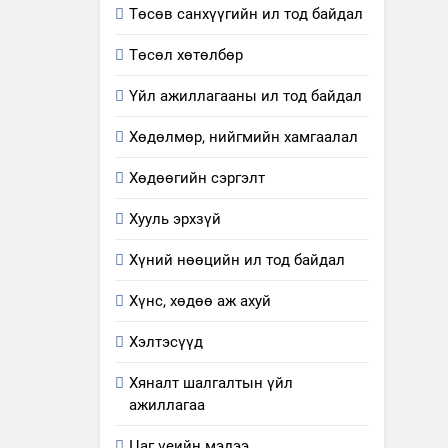
Төсөв санхүүгийн ил тод байдал
5
“Шинэтгэлээр түүчээлсэн
Төсөл хөтөлбөр
салбар зөвлөл” аяны
хүрээнд зохион байгуулах
ТАЗ-ЫН САЛБАР ЗӨВЛӨЛ
Үйл ажиллагааны ил тод байдал
арга хэмжээний төлөвлөгөө
6
Хөдөлмөр, нийгмийн хамгаалал
Санхүүгийн тайланд хийсэн
аудитын дүгнэлт
Хөдөөгийн сэргэлт
ИЛ ТОД БАЙДАЛ
Хууль эрхзүй
7
Хүний нөөцийн ил тод байдал
Үйл ажиллагаандаа мөрдөж
байгаа хууль тогтоомж
Хүнс, хөдөө аж ахуй
ИЛ ТОД БАЙДАЛ
Хэлтэсүүд
8
Мэдээлэл хариуцагчийн
Хяналт шалгалтын үйл
явуулж байгаа үйл
ажиллагаа
ажиллагаа, үйлдвэрлэл,
ИЛ ТОД БАЙДАЛ
Цаг үеийн мэдээ
үйлчилгээ, ашиглаж байгаа