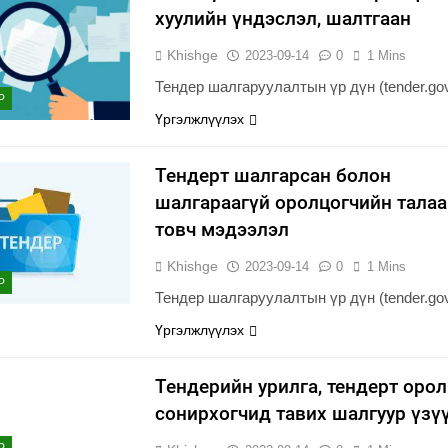
хуулийн үндэслэл, шалтгаан
Khishge
2023-09-14
0
1 Mins
Тендер шалгаруулалтын үр дүн (tender.go
Р
Үргэлжлүүлэх
Тендерт шалгарсан болон
шалгараагүй оролцогчийн талаа
товч мэдээлэл
Khishge
2023-09-14
0
1 Mins
Р
Тендер шалгаруулалтын үр дүн (tender.go
Үргэлжлүүлэх
Тендерийн урилга, тендерт оро
сонирхогчид тавих шалгуур үзү