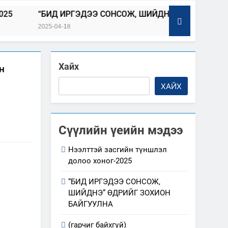
ИД ИРГЭДЭЭ СОНСОЖ, ШИЙДНЭ” ӨДРИЙГ ЗОХИОН БАЙГУ
-04-18
Хайх
н
ХАЙХ
Сүүлийн үеийн мэдээ
Нээлттэй засгийн түншлэл
долоо хоног-2025
“БИД ИРГЭДЭЭ СОНСОЖ,
ШИЙДНЭ” ӨДРИЙГ ЗОХИОН
БАЙГУУЛНА
(гарчиг байхгүй)