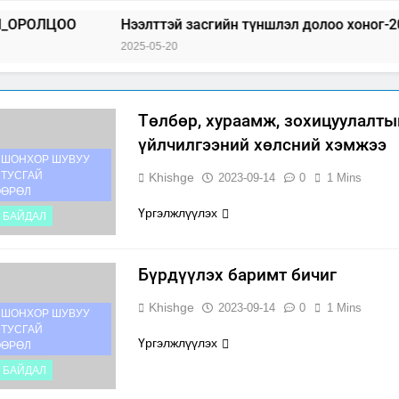
Нээлттэй засгийн түншлэл долоо хоног-2025
“Б
2025-05-20
2025
Төлбөр, хураамж, зохицуулалты
үйлчилгээний хөлсний хэмжээ
 ШОНХОР ШУВУУ
 ТУСГАЙ
Khishge
2023-09-14
0
1 Mins
ӨӨРӨЛ
Үргэлжлүүлэх
Д БАЙДАЛ
Бүрдүүлэх баримт бичиг
Khishge
2023-09-14
0
1 Mins
 ШОНХОР ШУВУУ
 ТУСГАЙ
Үргэлжлүүлэх
ӨӨРӨЛ
Д БАЙДАЛ