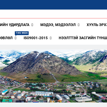
ангай Аймаг
ГИЙН УДИРДЛАГА
МЭДЭЭ, МЭДЭЭЛЭЛ
ХУУЛЬ ЭРХ
THIS WEEK
ЗӨВЛӨЛ
ISO9001-2015
НЭЭЛТТЭЙ ЗАСГИЙН ТҮН