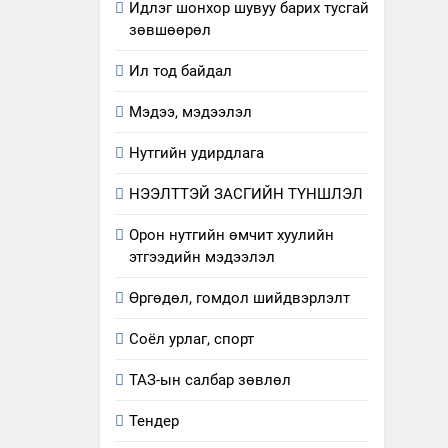
Идлэг шонхор шувуу барих тусгай
зөвшөөрөл
Ил тод байдал
Мэдээ, мэдээлэл
Нутгийн удирдлага
НЭЭЛТТЭЙ ЗАСГИЙН ТҮНШЛЭЛ
Орон нутгийн өмчит хуулийн
этгээдийн мэдээлэл
Өргөдөл, гомдол шийдвэрлэлт
Соёл урлаг, спорт
ТАЗ-ын салбар зөвлөл
Тендер