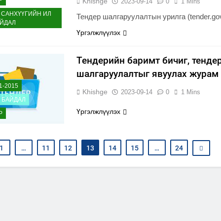
Р
Khishge
2023-09-14
0
1 Mins
 САНХҮҮГИЙН ИЛ
Тендер шалгаруулалтын урилга (tender.go
АЙДАЛ
Үргэлжлүүлэх
Тендерийн баримт бичиг, тенде
шалгаруулалтыг явуулах журам
1-2015
Khishge
2023-09-14
0
1 Mins
Д БАЙДАЛ
Үргэлжлүүлэх
Р
1
…
11
12
13
14
15
…
24