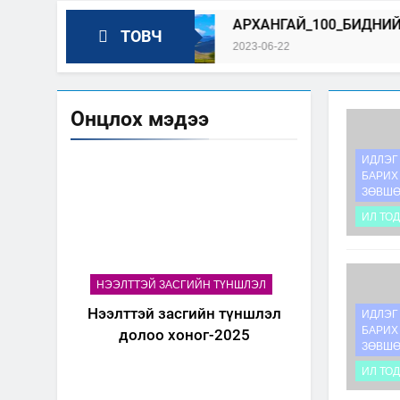
 ЗАР
АРХАНГАЙ_100_БИДНИЙ_ОРОЛЦОО
ТОВЧ
2023-06-22
Онцлох мэдээ
ИДЛЭГ
БАРИХ
ЗӨВШ
ИЛ ТО
НЭЭЛТТЭЙ ЗАСГИЙН ТҮНШЛЭЛ
Нээлттэй засгийн түншлэл
ИДЛЭГ
БАРИХ
долоо хоног-2025
ЗӨВШ
ИЛ ТО