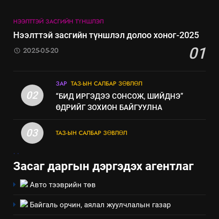
5
НЭЭЛТТЭЙ ЗАСГИЙН ТҮНШЛЭЛ
“Шинэтгэлээр түүчээлсэн
Нээлттэй засгийн түншлэл долоо хоног-2025
салбар зөвлөл” аяны хүрээнд
01
зохион байгуулах арга
2025-05-20
ТАЗ-ЫН САЛБАР ЗӨВЛӨЛ
хэмжээний төлөвлөгөө
6
ЗАР
ТАЗ-ЫН САЛБАР ЗӨВЛӨЛ
Санхүүгийн тайланд хийсэн
02
“БИД ИРГЭДЭЭ СОНСОЖ, ШИЙДНЭ”
аудитын дүгнэлт
ӨДРИЙГ ЗОХИОН БАЙГУУЛНА
ИЛ ТОД БАЙДАЛ
03
ТАЗ-ЫН САЛБАР ЗӨВЛӨЛ
7
.
.
Үйл ажиллагаандаа мөрдөж
Засаг даргын дэргэдэх агентлаг
байгаа хууль тогтоомж
ИЛ ТОД БАЙДАЛ
Авто тээврийн төв
Байгаль орчин, аялал жуулчлалын газар
8