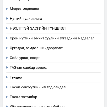
байгаа хууль тогтоомж
Мэдээ, мэдээлэл
ИЛ ТОД БАЙДАЛ
Нутгийн удирдлага
8
НЭЭЛТТЭЙ ЗАСГИЙН ТҮНШЛЭЛ
Мэдээлэл хариуцагчийн
явуулж байгаа үйл ажиллагаа,
Орон нутгийн өмчит хуулийн этгээдийн мэдээлэл
үйлдвэрлэл, үйлчилгээ,
ИЛ ТОД БАЙДАЛ
Өргөдөл, гомдол шийдвэрлэлт
ашиглаж байгаа техник,
технологийн хүн, мал, амьтны
1
Соёл урлаг, спорт
эрүүл мэнд, байгаль орчинд
Нээлттэй засгийн түншлэл
үзүүлэх буюу үзүүлж байгаа
ТАЗ-ын салбар зөвлөл
долоо хоног-2025
нөлөөллийн талаарх
НЭЭЛТТЭЙ ЗАСГИЙН ТҮНШЛЭЛ
мэдээлэл
Тендер
Төсөв санхүүгийн ил тод байдал
2
“БИД ИРГЭДЭЭ СОНСОЖ,
Төсөл хөтөлбөр
ШИЙДНЭ” ӨДРИЙГ ЗОХИОН
БАЙГУУЛНА
Үйл ажиллагааны ил тод байдал
ЗАР
ТАЗ-ЫН САЛБАР ЗӨВЛӨЛ