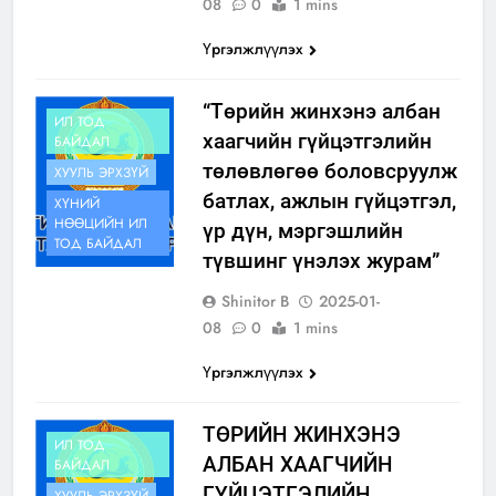
08
0
1 mins
Үргэлжлүүлэх
“Төрийн жинхэнэ албан
ИЛ ТОД
хаагчийн гүйцэтгэлийн
БАЙДАЛ
төлөвлөгөө боловсруулж
ХУУЛЬ ЭРХЗҮЙ
батлах, ажлын гүйцэтгэл,
ХҮНИЙ
НӨӨЦИЙН ИЛ
үр дүн, мэргэшлийн
ТОД БАЙДАЛ
түвшинг үнэлэх журам”
Shinitor B
2025-01-
08
0
1 mins
Үргэлжлүүлэх
ТӨРИЙН ЖИНХЭНЭ
ИЛ ТОД
АЛБАН ХААГЧИЙН
БАЙДАЛ
ГҮЙЦЭТГЭЛИЙН