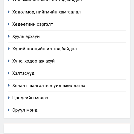
Хөдөлмөр, нийгмийн хамгаалал
3
Хөдөөгийн сэргэлт
ТАЗ-ЫН САЛБАР ЗӨВЛӨЛ
Хууль эрхзүй
Хүний нөөцийн ил тод байдал
4
Хүнс, хөдөө аж ахуй
Төрийн албаны зөвлөлийн
Архангай аймаг дахь салбар
Хэлтэсүүд
зөвлөлийн 2025 оны үйл
ТАЗ-ЫН САЛБАР ЗӨВЛӨЛ
ажиллагааны жилийн
Хяналт шалгалтын үйл ажиллагаа
төлөвлөгөө
5
Цаг үеийн мэдээ
“Шинэтгэлээр түүчээлсэн
салбар зөвлөл” аяны хүрээнд
Эрүүл мэнд
зохион байгуулах арга
ТАЗ-ЫН САЛБАР ЗӨВЛӨЛ
хэмжээний төлөвлөгөө