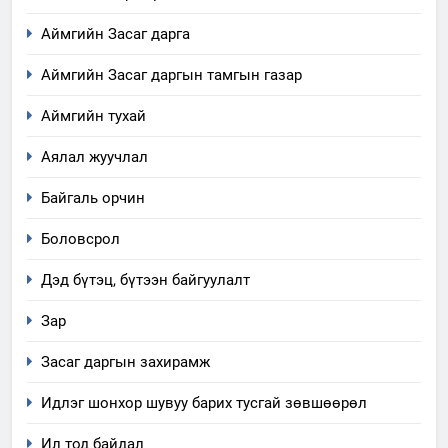
Аймгийн Засаг дарга
Аймгийн Засаг даргын тамгын газар
Аймгийн тухай
Аялал жуучлал
5
“Шинэтгэлээр түүчээлсэн
Байгаль орчин
салбар зөвлөл” аяны хүрээнд
зохион байгуулах арга
ТАЗ-ЫН САЛБАР ЗӨВЛӨЛ
Боловсрол
хэмжээний төлөвлөгөө
Дэд бүтэц, бүтээн байгуулалт
6
Санхүүгийн тайланд хийсэн
Зар
аудитын дүгнэлт
Засаг даргын захирамж
ИЛ ТОД БАЙДАЛ
Идлэг шонхор шувуу барих тусгай зөвшөөрөл
7
Ил тод байдал
Үйл ажиллагаандаа мөрдөж