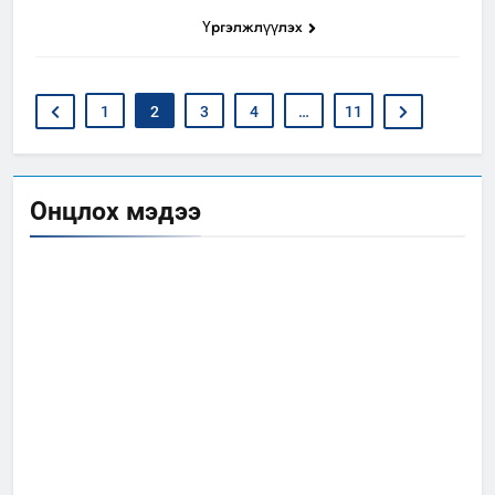
Үргэлжлүүлэх
1
2
3
4
…
11
Онцлох мэдээ