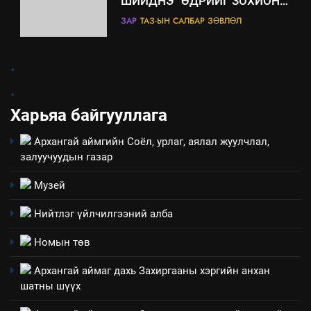
ШИЙДНЭ” ӨДРИЙГ ЗОХИОН
БАЙГУУЛНА
ЗАР
ТАЗ-ЫН САЛБАР ЗӨВЛӨЛ
3
.
.
ТАЗ-ЫН САЛБАР ЗӨВЛӨЛ
Харьяа байгууллага
Архангай аймгийн Соёл, урлаг, аялал жуулчлал,
4
залуучуудын газар
Төрийн албаны зөвлөлийн
Архангай аймаг дахь салбар
Музей
зөвлөлийн 2025 оны үйл
ТАЗ-ЫН САЛБАР ЗӨВЛӨЛ
Нийтлэг үйлчилгээний алба
ажиллагааны жилийн
төлөвлөгөө
5
Номын төв
“Шинэтгэлээр түүчээлсэн
Архангай аймаг дахь Захиргааны хэргийн анхан
салбар зөвлөл” аяны хүрээнд
шатны шүүх
зохион байгуулах арга
ТАЗ-ЫН САЛБАР ЗӨВЛӨЛ
хэмжээний төлөвлөгөө