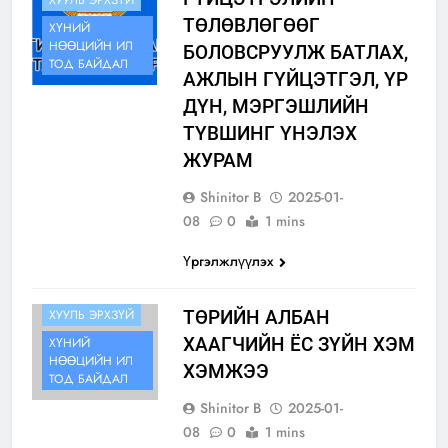
ХУУЛЬ ЭРХЗҮЙ
ТӨЛӨВЛӨГӨӨГ
ХҮНИЙ
НӨӨЦИЙН ИЛ
БОЛОВСРУУЛЖ БАТЛАХ,
ТОД БАЙДАЛ
АЖЛЫН ГҮЙЦЭТГЭЛ, ҮР
ДҮН, МЭРГЭШЛИЙН
ТҮВШИНГ ҮНЭЛЭХ
ЖУРАМ
Shinitor B
2025-01-
08
0
1 mins
Үргэлжлүүлэх
ИЛ ТОД
БАЙДАЛ
ХУУЛЬ ЭРХЗҮЙ
ТӨРИЙН АЛБАН
ХААГЧИЙН ЁС ЗҮЙН ХЭМ
ХҮНИЙ
НӨӨЦИЙН ИЛ
ХЭМЖЭЭ
ТОД БАЙДАЛ
Shinitor B
2025-01-
08
0
1 mins