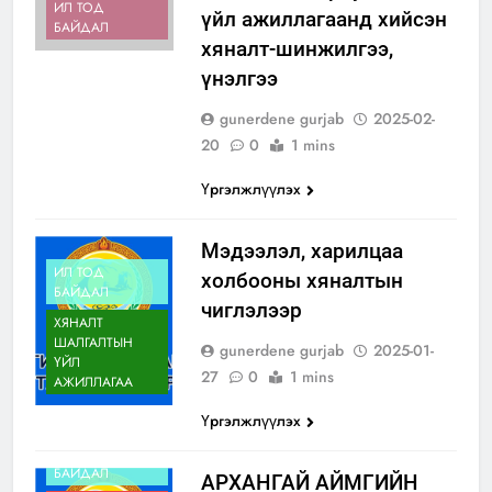
ИЛ ТОД
үйл ажиллагаанд хийсэн
БАЙДАЛ
хяналт-шинжилгээ,
үнэлгээ
gunerdene gurjab
2025-02-
20
0
1 mins
Үргэлжлүүлэх
Мэдээлэл, харилцаа
ИЛ ТОД
холбооны хяналтын
БАЙДАЛ
чиглэлээр
ХЯНАЛТ
ШАЛГАЛТЫН
gunerdene gurjab
2025-01-
ҮЙЛ
27
0
1 mins
АЖИЛЛАГАА
Үргэлжлүүлэх
ИЛ ТОД
БАЙДАЛ
АРХАНГАЙ АЙМГИЙН