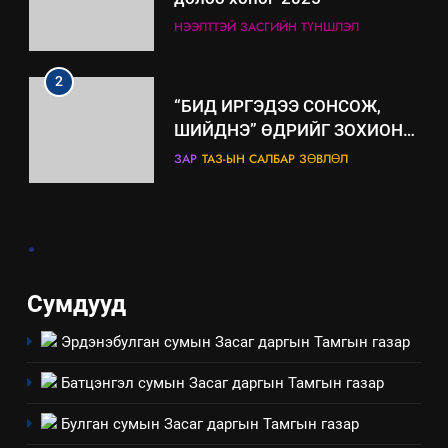
нөлөөллийн талаарх
НЭЭЛТТЭЙ ЗАСГИЙН ТҮНШЛЭЛ
мэдээлэл
2
“БИД ИРГЭДЭЭ СОНСОЖ,
ШИЙДНЭ” ӨДРИЙГ ЗОХИОН
БАЙГУУЛНА
ЗАР
ТАЗ-ЫН САЛБАР ЗӨВЛӨЛ
3
.
ТАЗ-ЫН САЛБАР ЗӨВЛӨЛ
Сумдууд
Эрдэнэбулган сумын Засаг даргын Тамгын газар
4
Төрийн албаны зөвлөлийн
Батцэнгэл сумын Засаг даргын Тамгын газар
Архангай аймаг дахь салбар
зөвлөлийн 2025 оны үйл
ТАЗ-ЫН САЛБАР ЗӨВЛӨЛ
Булган сумын Засаг даргын Тамгын газар
ажиллагааны жилийн