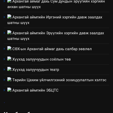
Архангай аймаг дахь Сум дундын эрүүгийн хэргийн
анхан шатны шүүх
6
Санхүүгийн тайланд хийсэн
Архангай аймгийн Иргэний хэргийн давж заалдах
аудитын дүгнэлт
шатны шүүх
ИЛ ТОД БАЙДАЛ
Архангай аймгийн Эрүүгийн хэргийн давж заалдах
шатны шүүх
7
Үйл ажиллагаандаа мөрдөж
СӨХ-ын Архангай аймаг дахь салбар зөвлөл
байгаа хууль тогтоомж
Хүүхэд залуучуудын соёлын төв
ИЛ ТОД БАЙДАЛ
Хүүхэд залуучуудын театр
8
Төрийн Цахим үйлчилгээний зохицуулалтын хэлтэс
Мэдээлэл хариуцагчийн
явуулж байгаа үйл ажиллагаа,
Архангай аймгийн ЭБЦТС
үйлдвэрлэл, үйлчилгээ,
ИЛ ТОД БАЙДАЛ
ашиглаж байгаа техник,
.
технологийн хүн, мал, амьтны
эрүүл мэнд, байгаль орчинд