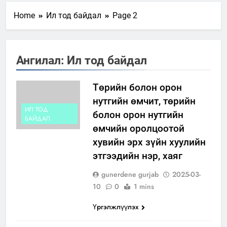
Home
Ил тод байдал
Page 2
Ангилал:
Ил тод байдал
Төрийн болон орон
нутгийн өмчит, төрийн
ИЛ ТОД
болон орон нутгийн
БАЙДАЛ
өмчийн оролцоотой
хувийн эрх зүйн хуулийн
этгээдийн нэр, хаяг
gunerdene gurjab
2025-03-
10
0
1 mins
Үргэлжлүүлэх