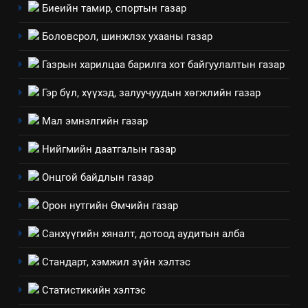
Мэдээлэл хариуцагчийн
Биеийн тамир, спортын газар
явуулж байгаа үйл ажиллагаа,
үйлдвэрлэл, үйлчилгээ,
Боловсрол, шинжлэх ухааны газар
ИЛ ТОД БАЙДАЛ
ашиглаж байгаа техник,
Газрын харилцаа барилга хот байгуулалтын газар
технологийн хүн, мал, амьтны
1
эрүүл мэнд, байгаль орчинд
Нээлттэй засгийн түншлэл
Гэр бүл, хүүхэд, залуучуудын хөгжлийн газар
үзүүлэх буюу үзүүлж байгаа
долоо хоног-2025
нөлөөллийн талаарх
Мал эмнэлгийн газар
НЭЭЛТТЭЙ ЗАСГИЙН ТҮНШЛЭЛ
мэдээлэл
Нийгмийн даатгалын газар
2
Онцгой байдлын газар
“БИД ИРГЭДЭЭ СОНСОЖ,
ШИЙДНЭ” ӨДРИЙГ ЗОХИОН
Орон нутгийн Өмчийн газар
БАЙГУУЛНА
ЗАР
ТАЗ-ЫН САЛБАР ЗӨВЛӨЛ
Санхүүгийн хяналт, дотоод аудитын алба
3
Стандарт, хэмжил зүйн хэлтэс
Статистикийн хэлтэс
ТАЗ-ЫН САЛБАР ЗӨВЛӨЛ