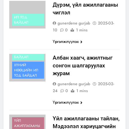
Дүрэм, үйл ажиллагааны
чиглэл
ИЛ ТОД
БАЙДАЛ
gunerdene gurjab
2025-03-
10
0
1 mins
Үргэлжлүүлэх
ИЛ ТОД
БАЙДАЛ
Албан хаагч, ажилтныг
сонгон шалгаруулах
ХҮНИЙ
НӨӨЦИЙН ИЛ
журам
ТОД БАЙДАЛ
gunerdene gurjab
2025-02-
24
0
1 mins
Үргэлжлүүлэх
Үйл ажиллагааны тайлан,
ҮЙЛ
Мэдээлэл хариуцагчийн
АЖИЛЛАГААНЫ