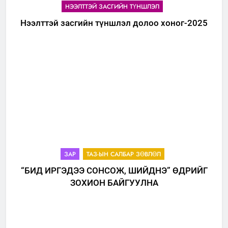
НЭЭЛТТЭЙ ЗАСГИЙН ТҮНШЛЭЛ
Нээлттэй засгийн түншлэл долоо хоног-2025
ЗАР
ТАЗ-ЫН САЛБАР ЗӨВЛӨЛ
“БИД ИРГЭДЭЭ СОНСОЖ, ШИЙДНЭ” ӨДРИЙГ
ЗОХИОН БАЙГУУЛНА