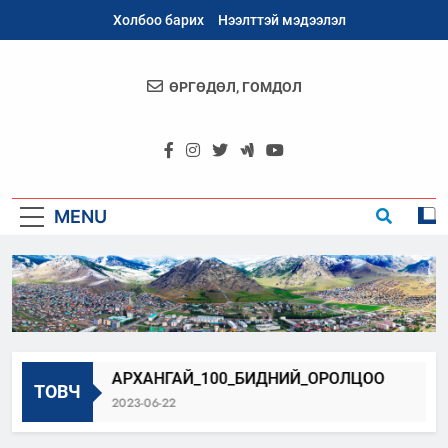
Skip
Холбоо барих
Нээлттэй мэдээлэл
to
content
ӨРГӨДӨЛ, ГОМДОЛ
Архангай
Аймаг
MENU
АРХАНГАЙ_100_БИДНИЙ_ОРОЛЦОО
Нээлт
ТОВЧ
2023-06-22
2025-0