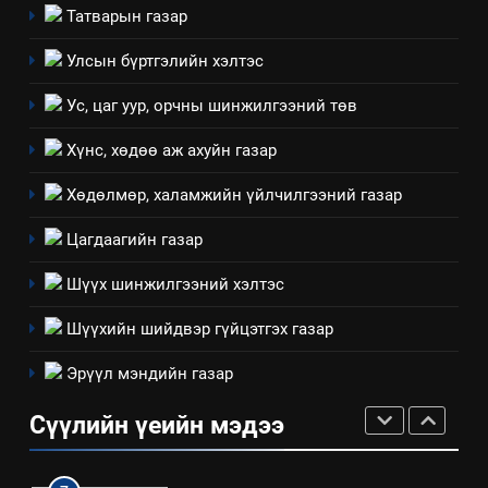
Татварын газар
4
Улсын бүртгэлийн хэлтэс
Төрийн албаны зөвлөлийн
Ус, цаг уур, орчны шинжилгээний төв
Архангай аймаг дахь салбар
зөвлөлийн 2025 оны үйл
ТАЗ-ЫН САЛБАР ЗӨВЛӨЛ
Хүнс, хөдөө аж ахуйн газар
ажиллагааны жилийн
төлөвлөгөө
Хөдөлмөр, халамжийн үйлчилгээний газар
5
“Шинэтгэлээр түүчээлсэн
Цагдаагийн газар
салбар зөвлөл” аяны хүрээнд
зохион байгуулах арга
Шүүх шинжилгээний хэлтэс
ТАЗ-ЫН САЛБАР ЗӨВЛӨЛ
хэмжээний төлөвлөгөө
Шүүхийн шийдвэр гүйцэтгэх газар
6
Эрүүл мэндийн газар
Санхүүгийн тайланд хийсэн
аудитын дүгнэлт
Сүүлийн үеийн мэдээ
ИЛ ТОД БАЙДАЛ