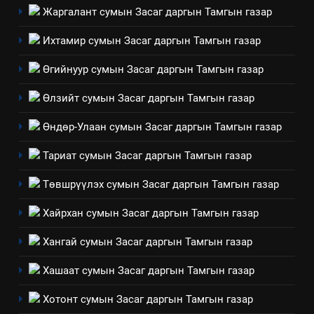
Жаргалант сумын Засаг даргын Тамгын газар
төлөвлөгөө
5
“Шинэтгэлээр түүчээлсэн
Ихтамир сумын Засаг даргын Тамгын газар
салбар зөвлөл” аяны хүрээнд
Өгийнуур сумын Засаг даргын Тамгын газар
зохион байгуулах арга
ТАЗ-ЫН САЛБАР ЗӨВЛӨЛ
хэмжээний төлөвлөгөө
Өлзийт сумын Засаг даргын Тамгын газар
6
Өндөр-Улаан сумын Засаг даргын Тамгын газар
Санхүүгийн тайланд хийсэн
аудитын дүгнэлт
Тариат сумын Засаг даргын Тамгын газар
ИЛ ТОД БАЙДАЛ
Төвшрүүлэх сумын Засаг даргын Тамгын газар
7
Хайрхан сумын Засаг даргын Тамгын газар
Үйл ажиллагаандаа мөрдөж
байгаа хууль тогтоомж
Хангай сумын Засаг даргын Тамгын газар
ИЛ ТОД БАЙДАЛ
Хашаат сумын Засаг даргын Тамгын газар
8
Хотонт сумын Засаг даргын Тамгын газар