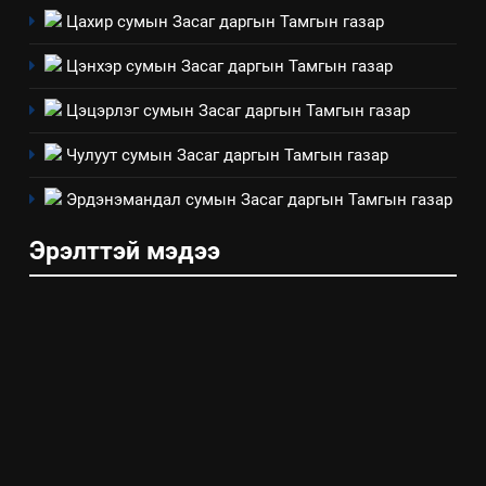
Мэдээлэл хариуцагчийн
Цахир сумын Засаг даргын Тамгын газар
явуулж байгаа үйл ажиллагаа,
үйлдвэрлэл, үйлчилгээ,
ИЛ ТОД БАЙДАЛ
Цэнхэр сумын Засаг даргын Тамгын газар
ашиглаж байгаа техник,
технологийн хүн, мал, амьтны
Цэцэрлэг сумын Засаг даргын Тамгын газар
эрүүл мэнд, байгаль орчинд
Чулуут сумын Засаг даргын Тамгын газар
үзүүлэх буюу үзүүлж байгаа
нөлөөллийн талаарх
Эрдэнэмандал сумын Засаг даргын Тамгын газар
мэдээлэл
Эрэлттэй мэдээ