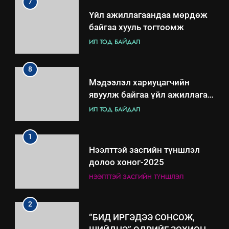
7
Үйл ажиллагаандаа мөрдөж
байгаа хууль тогтоомж
ИЛ ТОД БАЙДАЛ
8
Мэдээлэл хариуцагчийн
явуулж байгаа үйл ажиллагаа,
үйлдвэрлэл, үйлчилгээ,
ИЛ ТОД БАЙДАЛ
ашиглаж байгаа техник,
технологийн хүн, мал, амьтны
1
эрүүл мэнд, байгаль орчинд
Нээлттэй засгийн түншлэл
үзүүлэх буюу үзүүлж байгаа
долоо хоног-2025
нөлөөллийн талаарх
НЭЭЛТТЭЙ ЗАСГИЙН ТҮНШЛЭЛ
мэдээлэл
2
“БИД ИРГЭДЭЭ СОНСОЖ,