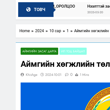
_100_БИДНИЙ_ОРОЛЦОО
Нээлттэй засгийн түншлэл 
ТОВЧ
2025-05-20
Home
2024
10 сар
1
Аймгийн хөгжлийн 
АЙМГИЙН ЗАСАГ ДАРГА
ИЛ ТОД БАЙДАЛ
Аймгийн хөгжлийн төл
0
Khishge
2024-10-01
1 Mins