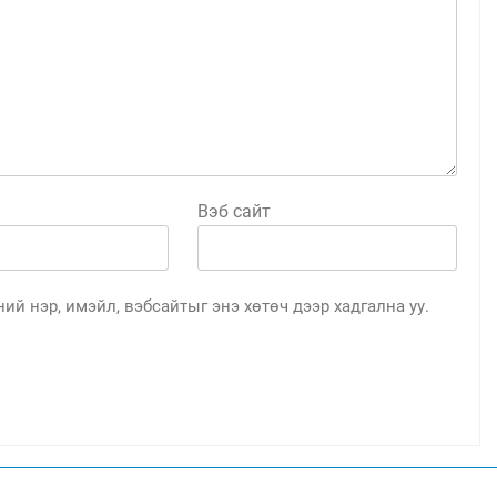
Вэб сайт
ий нэр, имэйл, вэбсайтыг энэ хөтөч дээр хадгална уу.