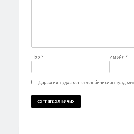
Нэр
*
Имэйл
*
Дараагийн удаа сэтгэгдэл бичихийн тулд мин