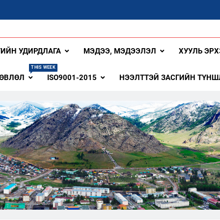
ангай Аймаг
ГИЙН УДИРДЛАГА
МЭДЭЭ, МЭДЭЭЛЭЛ
ХУУЛЬ ЭРХ
THIS WEEK
ЗӨВЛӨЛ
ISO9001-2015
НЭЭЛТТЭЙ ЗАСГИЙН ТҮНШ