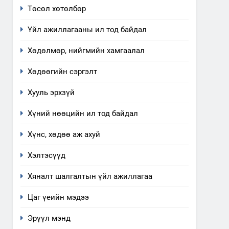
Төсөл хөтөлбөр
ИЛ ТОД БАЙДАЛ
Үйл ажиллагааны ил тод байдал
7
Үйл ажиллагаандаа мөрдөж
Хөдөлмөр, нийгмийн хамгаалал
байгаа хууль тогтоомж
ИЛ ТОД БАЙДАЛ
Хөдөөгийн сэргэлт
Хууль эрхзүй
8
Мэдээлэл хариуцагчийн
Хүний нөөцийн ил тод байдал
явуулж байгаа үйл
ажиллагаа, үйлдвэрлэл,
ИЛ ТОД БАЙДАЛ
Хүнс, хөдөө аж ахуй
үйлчилгээ, ашиглаж байгаа
техник, технологийн хүн,
1
Хэлтэсүүд
Нээлттэй засгийн түншлэл
мал, амьтны эрүүл мэнд,
долоо хоног-2025
байгаль орчинд үзүүлэх
Хяналт шалгалтын үйл ажиллагаа
НЭЭЛТТЭЙ ЗАСГИЙН ТҮНШЛЭЛ
буюу үзүүлж байгаа
Цаг үеийн мэдээ
нөлөөллийн талаарх
2
мэдээлэл
Эрүүл мэнд
“БИД ИРГЭДЭЭ СОНСОЖ,