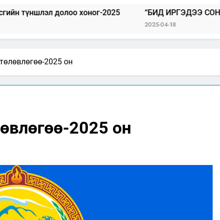
долоо хоног-2025
“БИД ИРГЭДЭЭ СОНСОЖ, ШИЙДНЭ
2025-04-18
төлөвлөгөө-2025 он
өвлөгөө-2025 он