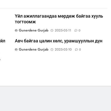
Үйл ажиллагаандаа мөрдөж байгаа хууль
тогтоомж
Gunerdene Gurjab
2025-03-11
0
үйл
Авч байгаа цалин хөлс, урамшууллын дүн
Gunerdene Gurjab
2025-03-10
0
,
д