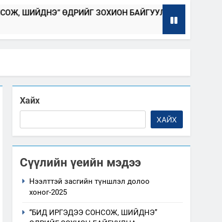
” ӨДРИЙГ ЗОХИОН БАЙГУУЛНА
Төрий
2025-04-08
2025-0
Хайх
ХАЙХ
Сүүлийн үеийн мэдээ
Нээлттэй засгийн түншлэл долоо
хоног-2025
“БИД ИРГЭДЭЭ СОНСОЖ, ШИЙДНЭ”