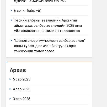
ӨДРИЙГ ЗОХИОН БАЙГУУЛНА
(гарчиг байхгүй)
Төрийн албаны зөвлөлийн Архангай
аймаг дахь салбар зөвлөлийн 2025 оны
үйл ажиллагааны жилийн төлөвлөгөө
“Шинэтгэлээр түүчээлсэн салбар зөвлөл”
аяны хүрээнд зохион байгуулах арга
хэмжээний төлөвлөгөө
Архив
5 сар 2025
4 сар 2025
3 сар 2025