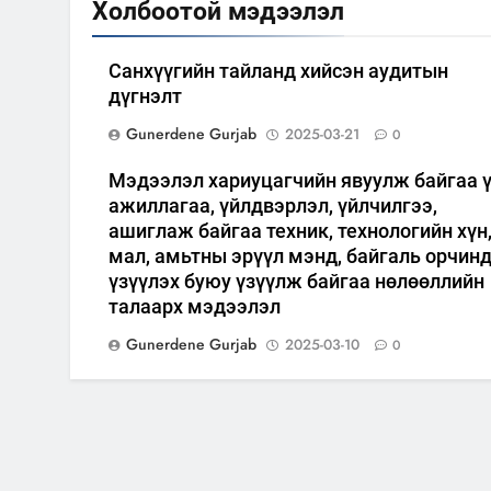
Холбоотой мэдээлэл
Санхүүгийн тайланд хийсэн аудитын
дүгнэлт
Gunerdene Gurjab
2025-03-21
0
Мэдээлэл хариуцагчийн явуулж байгаа 
ажиллагаа, үйлдвэрлэл, үйлчилгээ,
ашиглаж байгаа техник, технологийн хүн
мал, амьтны эрүүл мэнд, байгаль орчин
үзүүлэх буюу үзүүлж байгаа нөлөөллийн
талаарх мэдээлэл
Gunerdene Gurjab
2025-03-10
0