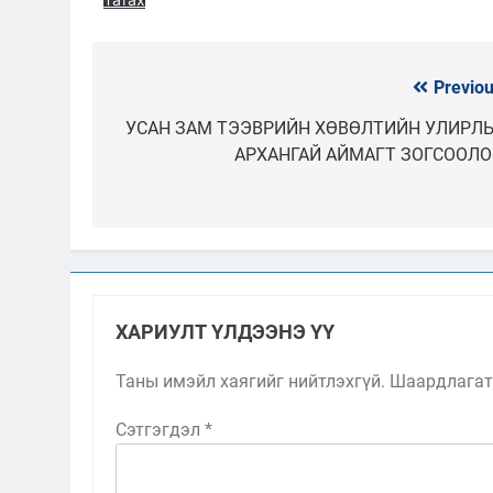
Татах
Previou
Мэдээний
цэс
УСАН ЗАМ ТЭЭВРИЙН ХӨВӨЛТИЙН УЛИРЛ
АРХАНГАЙ АЙМАГТ ЗОГСООЛО
ХАРИУЛТ ҮЛДЭЭНЭ ҮҮ
Таны имэйл хаягийг нийтлэхгүй.
Шаардлагат
Сэтгэгдэл
*