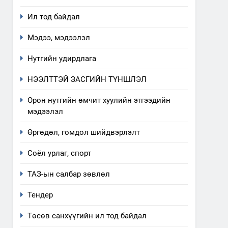
Ил тод байдал
Мэдээ, мэдээлэл
Нутгийн удирдлага
НЭЭЛТТЭЙ ЗАСГИЙН ТҮНШЛЭЛ
Орон нутгийн өмчит хуулийн этгээдийн
мэдээлэл
Өргөдөл, гомдол шийдвэрлэлт
5
Соёл урлаг, спорт
“Шинэтгэлээр түүчээлсэн
салбар зөвлөл” аяны
ТАЗ-ын салбар зөвлөл
хүрээнд зохион байгуулах
ТАЗ-ЫН САЛБАР ЗӨВЛӨЛ
арга хэмжээний төлөвлөгөө
Тендер
6
Санхүүгийн тайланд хийсэн
Төсөв санхүүгийн ил тод байдал
аудитын дүгнэлт