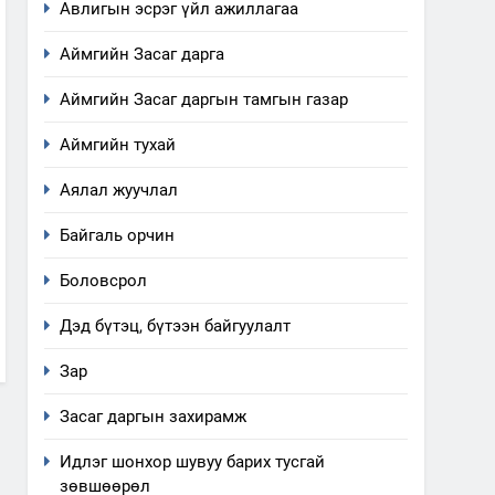
Авлигын эсрэг үйл ажиллагаа
Аймгийн Засаг дарга
Аймгийн Засаг даргын тамгын газар
Аймгийн тухай
Аялал жуучлал
Байгаль орчин
Боловсрол
Дэд бүтэц, бүтээн байгуулалт
Зар
Засаг даргын захирамж
Идлэг шонхор шувуу барих тусгай
зөвшөөрөл