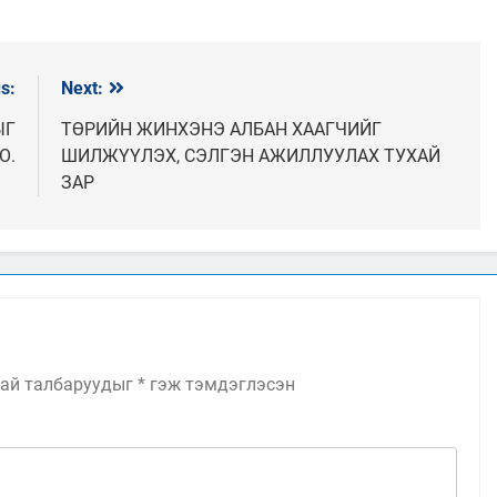
s:
Next:
ЫГ
ТӨРИЙН ЖИНХЭНЭ АЛБАН ХААГЧИЙГ
О.
ШИЛЖҮҮЛЭХ, СЭЛГЭН АЖИЛЛУУЛАХ ТУХАЙ
ЗАР
ай талбаруудыг
*
гэж тэмдэглэсэн