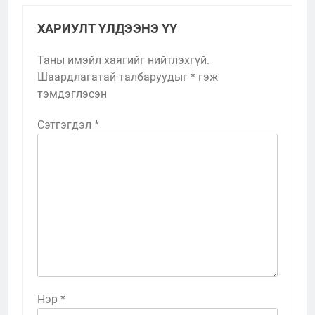
ХАРИУЛТ ҮЛДЭЭНЭ ҮҮ
Таны имэйл хаягийг нийтлэхгүй.
Шаардлагатай талбаруудыг
*
гэж
тэмдэглэсэн
Сэтгэгдэл
*
Нэр
*