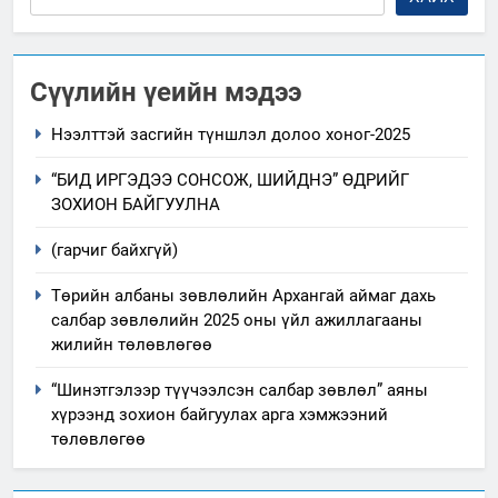
Сүүлийн үеийн мэдээ
Нээлттэй засгийн түншлэл долоо хоног-2025
“БИД ИРГЭДЭЭ СОНСОЖ, ШИЙДНЭ” ӨДРИЙГ
ЗОХИОН БАЙГУУЛНА
(гарчиг байхгүй)
Төрийн албаны зөвлөлийн Архангай аймаг дахь
салбар зөвлөлийн 2025 оны үйл ажиллагааны
жилийн төлөвлөгөө
“Шинэтгэлээр түүчээлсэн салбар зөвлөл” аяны
хүрээнд зохион байгуулах арга хэмжээний
төлөвлөгөө