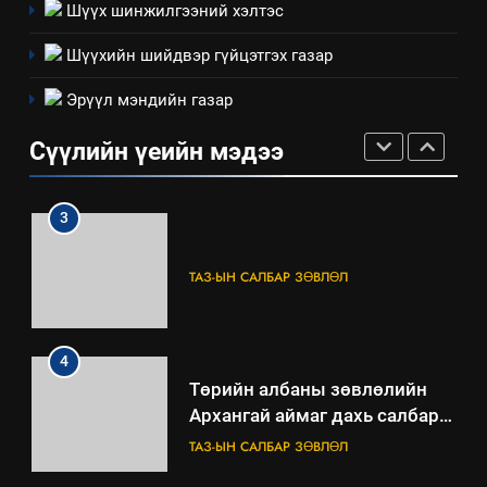
Шүүх шинжилгээний хэлтэс
НЭЭЛТТЭЙ ЗАСГИЙН ТҮНШЛЭЛ
мэдээлэл
Шүүхийн шийдвэр гүйцэтгэх газар
2
Эрүүл мэндийн газар
“БИД ИРГЭДЭЭ СОНСОЖ,
ШИЙДНЭ” ӨДРИЙГ ЗОХИОН
Сүүлийн үеийн мэдээ
БАЙГУУЛНА
ЗАР
ТАЗ-ЫН САЛБАР ЗӨВЛӨЛ
3
ТАЗ-ЫН САЛБАР ЗӨВЛӨЛ
4
Төрийн албаны зөвлөлийн
Архангай аймаг дахь салбар
зөвлөлийн 2025 оны үйл
ТАЗ-ЫН САЛБАР ЗӨВЛӨЛ
ажиллагааны жилийн