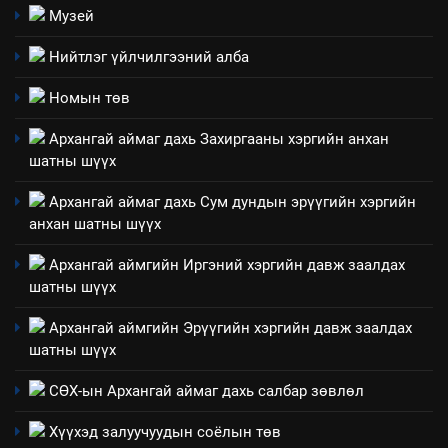
явуулж байгаа үйл ажиллагаа,
Музей
үйлдвэрлэл, үйлчилгээ,
ИЛ ТОД БАЙДАЛ
Нийтлэг үйлчилгээний алба
ашиглаж байгаа техник,
технологийн хүн, мал, амьтны
1
Номын төв
эрүүл мэнд, байгаль орчинд
Нээлттэй засгийн түншлэл
үзүүлэх буюу үзүүлж байгаа
Архангай аймаг дахь Захиргааны хэргийн анхан
долоо хоног-2025
нөлөөллийн талаарх
шатны шүүх
НЭЭЛТТЭЙ ЗАСГИЙН ТҮНШЛЭЛ
мэдээлэл
Архангай аймаг дахь Сум дундын эрүүгийн хэргийн
анхан шатны шүүх
2
“БИД ИРГЭДЭЭ СОНСОЖ,
Архангай аймгийн Иргэний хэргийн давж заалдах
ШИЙДНЭ” ӨДРИЙГ ЗОХИОН
шатны шүүх
БАЙГУУЛНА
ЗАР
ТАЗ-ЫН САЛБАР ЗӨВЛӨЛ
Архангай аймгийн Эрүүгийн хэргийн давж заалдах
шатны шүүх
3
СӨХ-ын Архангай аймаг дахь салбар зөвлөл
ТАЗ-ЫН САЛБАР ЗӨВЛӨЛ
Хүүхэд залуучуудын соёлын төв