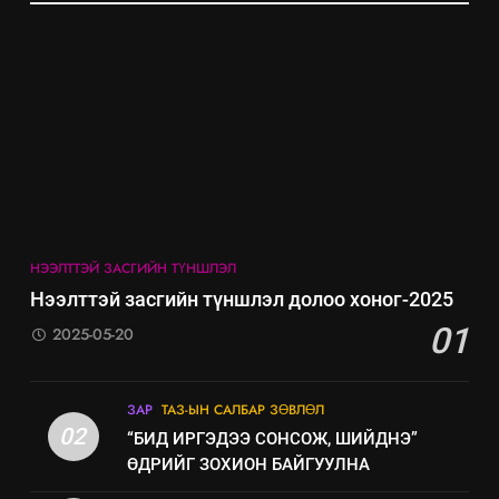
Санхүүгийн тайланд хийсэн
аудитын дүгнэлт
ИЛ ТОД БАЙДАЛ
7
Үйл ажиллагаандаа мөрдөж
байгаа хууль тогтоомж
ИЛ ТОД БАЙДАЛ
НЭЭЛТТЭЙ ЗАСГИЙН ТҮНШЛЭЛ
8
Нээлттэй засгийн түншлэл долоо хоног-2025
Мэдээлэл хариуцагчийн
01
2025-05-20
явуулж байгаа үйл ажиллагаа,
үйлдвэрлэл, үйлчилгээ,
ИЛ ТОД БАЙДАЛ
ашиглаж байгаа техник,
ЗАР
ТАЗ-ЫН САЛБАР ЗӨВЛӨЛ
технологийн хүн, мал, амьтны
02
“БИД ИРГЭДЭЭ СОНСОЖ, ШИЙДНЭ”
эрүүл мэнд, байгаль орчинд
ӨДРИЙГ ЗОХИОН БАЙГУУЛНА
үзүүлэх буюу үзүүлж байгаа
нөлөөллийн талаарх