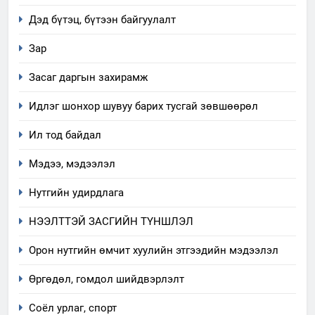
Дэд бүтэц, бүтээн байгуулалт
Зар
Засаг даргын захирамж
Идлэг шонхор шувуу барих тусгай зөвшөөрөл
Ил тод байдал
Мэдээ, мэдээлэл
Нутгийн удирдлага
НЭЭЛТТЭЙ ЗАСГИЙН ТҮНШЛЭЛ
Орон нутгийн өмчит хуулийн этгээдийн мэдээлэл
Өргөдөл, гомдол шийдвэрлэлт
5
Соёл урлаг, спорт