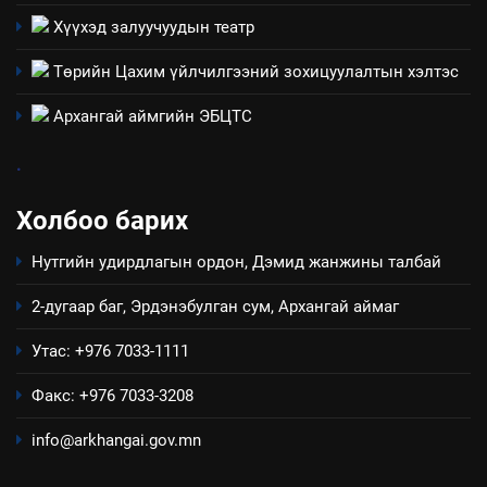
Хүүхэд залуучуудын театр
4
Төрийн Цахим үйлчилгээний зохицуулалтын хэлтэс
Төрийн албаны зөвлөлийн
Архангай аймаг дахь салбар
Архангай аймгийн ЭБЦТС
зөвлөлийн 2025 оны үйл
ТАЗ-ЫН САЛБАР ЗӨВЛӨЛ
ажиллагааны жилийн
.
төлөвлөгөө
5
Холбоо барих
“Шинэтгэлээр түүчээлсэн
салбар зөвлөл” аяны хүрээнд
Нутгийн удирдлагын ордон, Дэмид жанжины талбай
зохион байгуулах арга
ТАЗ-ЫН САЛБАР ЗӨВЛӨЛ
хэмжээний төлөвлөгөө
2-дугаар баг, Эрдэнэбулган сум, Архангай аймаг
6
Утас: +976 7033-1111
Санхүүгийн тайланд хийсэн
аудитын дүгнэлт
Факс: +976 7033-3208
ИЛ ТОД БАЙДАЛ
info@arkhangai.gov.mn
7