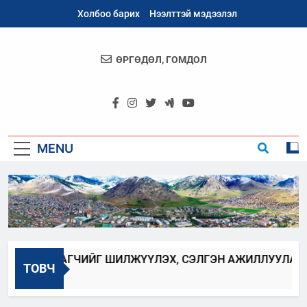
Skip
Холбоо барих
Нээлттэй мэдээлэл
to
content
ӨРГӨДӨЛ, ГОМДОЛ
Архангай
Аймаг
MENU
ЛБАН ХААГЧИЙГ ШИЛЖҮҮЛЭХ, СЭЛГЭН АЖИЛЛУУЛАХ ЗА
ТОВЧ