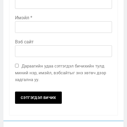
Имэйл
*
Вэб сайт
Дараагийн удаа сэтгэгдэл бичихийн тулд
миний нэр, имэйл, вэбсайтыг энэ хөтөч дээр
хадгална уу.