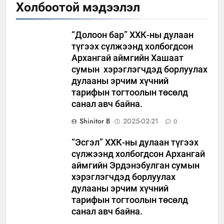
Холбоотой мэдээлэл
“Долоон бар” ХХК-ны дулаан
түгээх сүлжээнд холбогдсон
Архангай аймгийн Хашаат
сумын хэрэглэгчдэд борлуулах
дулааны эрчим хүчний
тарифын тогтоолын төсөлд
санал авч байна.
Shinitor B
2025-02-21
0
“Эсгэл” ХХК-ны дулаан түгээх
сүлжээнд холбогдсон Архангай
аймгийн Эрдэнэбулган сумын
хэрэглэгчдэд борлуулах
дулааны эрчим хүчний
тарифын тогтоолын төсөлд
санал авч байна.