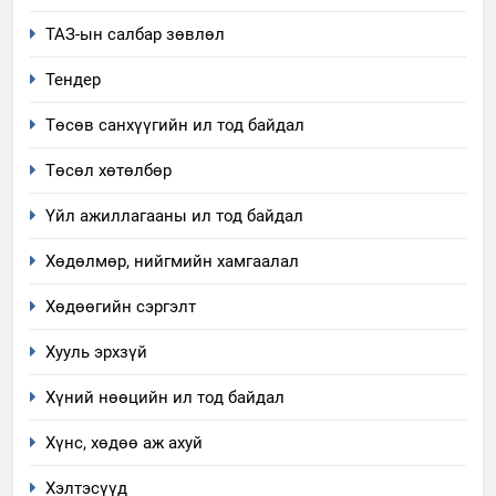
“Шинэтгэлээр түүчээлсэн
ТАЗ-ын салбар зөвлөл
салбар зөвлөл” аяны хүрээнд
зохион байгуулах арга
ТАЗ-ЫН САЛБАР ЗӨВЛӨЛ
Тендер
хэмжээний төлөвлөгөө
Төсөв санхүүгийн ил тод байдал
6
Санхүүгийн тайланд хийсэн
Төсөл хөтөлбөр
аудитын дүгнэлт
Үйл ажиллагааны ил тод байдал
ИЛ ТОД БАЙДАЛ
Хөдөлмөр, нийгмийн хамгаалал
7
Үйл ажиллагаандаа мөрдөж
Хөдөөгийн сэргэлт
байгаа хууль тогтоомж
Хууль эрхзүй
ИЛ ТОД БАЙДАЛ
Хүний нөөцийн ил тод байдал
8
Хүнс, хөдөө аж ахуй
Мэдээлэл хариуцагчийн
явуулж байгаа үйл ажиллагаа,
Хэлтэсүүд