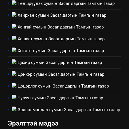
Төвшрүүлэх сумын Засаг даргын Тамгын газар
3
Хайрхан сумын Засаг даргын Тамгын газар
Хангай сумын Засаг даргын Тамгын газар
ТАЗ-ЫН САЛБАР ЗӨВЛӨЛ
Хашаат сумын Засаг даргын Тамгын газар
4
Хотонт сумын Засаг даргын Тамгын газар
Төрийн албаны зөвлөлийн
Цахир сумын Засаг даргын Тамгын газар
Архангай аймаг дахь салбар
зөвлөлийн 2025 оны үйл
ТАЗ-ЫН САЛБАР ЗӨВЛӨЛ
Цэнхэр сумын Засаг даргын Тамгын газар
ажиллагааны жилийн
төлөвлөгөө
Цэцэрлэг сумын Засаг даргын Тамгын газар
5
“Шинэтгэлээр түүчээлсэн
Чулуут сумын Засаг даргын Тамгын газар
салбар зөвлөл” аяны хүрээнд
зохион байгуулах арга
Эрдэнэмандал сумын Засаг даргын Тамгын газар
ТАЗ-ЫН САЛБАР ЗӨВЛӨЛ
хэмжээний төлөвлөгөө
Эрэлттэй мэдээ
6