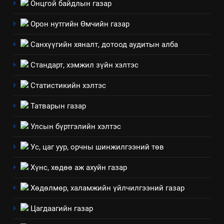
Онцгой байдлын газар
Санхүүгийн тайланд хийсэн
аудитын дүгнэлт
Орон нутгийн Өмчийн газар
ИЛ ТОД БАЙДАЛ
Санхүүгийн хяналт, дотоод аудитын алба
7
Стандарт, хэмжил зүйн хэлтэс
Үйл ажиллагаандаа мөрдөж
байгаа хууль тогтоомж
Статистикийн хэлтэс
ИЛ ТОД БАЙДАЛ
Татварын газар
8
Улсын бүртгэлийн хэлтэс
Мэдээлэл хариуцагчийн
Ус, цаг уур, орчны шинжилгээний төв
явуулж байгаа үйл ажиллагаа,
үйлдвэрлэл, үйлчилгээ,
ИЛ ТОД БАЙДАЛ
Хүнс, хөдөө аж ахуйн газар
ашиглаж байгаа техник,
технологийн хүн, мал, амьтны
Хөдөлмөр, халамжийн үйлчилгээний газар
1
эрүүл мэнд, байгаль орчинд
Нээлттэй засгийн түншлэл
Цагдаагийн газар
үзүүлэх буюу үзүүлж байгаа
долоо хоног-2025
нөлөөллийн талаарх