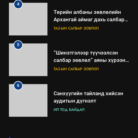
4
Төрийн албаны зөвлөлийн
Архангай аймаг дахь салбар
зөвлөлийн 2025 оны үйл
ТАЗ-ЫН САЛБАР ЗӨВЛӨЛ
ажиллагааны жилийн
төлөвлөгөө
5
“Шинэтгэлээр түүчээлсэн
салбар зөвлөл” аяны хүрээнд
зохион байгуулах арга
ТАЗ-ЫН САЛБАР ЗӨВЛӨЛ
хэмжээний төлөвлөгөө
6
Санхүүгийн тайланд хийсэн
аудитын дүгнэлт
ИЛ ТОД БАЙДАЛ
7
.
Үйл ажиллагаандаа мөрдөж