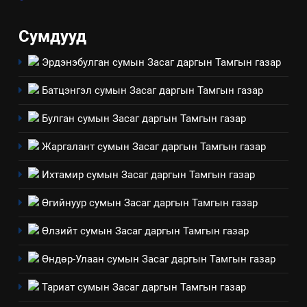
байгаа хууль тогтоомж
ИЛ ТОД БАЙДАЛ
Сумдууд
Эрдэнэбулган сумын Засаг даргын Тамгын газар
8
Мэдээлэл хариуцагчийн
Батцэнгэл сумын Засаг даргын Тамгын газар
явуулж байгаа үйл ажиллагаа,
үйлдвэрлэл, үйлчилгээ,
ИЛ ТОД БАЙДАЛ
Булган сумын Засаг даргын Тамгын газар
ашиглаж байгаа техник,
Жаргалант сумын Засаг даргын Тамгын газар
технологийн хүн, мал, амьтны
1
эрүүл мэнд, байгаль орчинд
Нээлттэй засгийн түншлэл
Ихтамир сумын Засаг даргын Тамгын газар
үзүүлэх буюу үзүүлж байгаа
долоо хоног-2025
нөлөөллийн талаарх
Өгийнуур сумын Засаг даргын Тамгын газар
НЭЭЛТТЭЙ ЗАСГИЙН ТҮНШЛЭЛ
мэдээлэл
Өлзийт сумын Засаг даргын Тамгын газар
2
Өндөр-Улаан сумын Засаг даргын Тамгын газар
“БИД ИРГЭДЭЭ СОНСОЖ,
ШИЙДНЭ” ӨДРИЙГ ЗОХИОН
Тариат сумын Засаг даргын Тамгын газар
БАЙГУУЛНА
ЗАР
ТАЗ-ЫН САЛБАР ЗӨВЛӨЛ