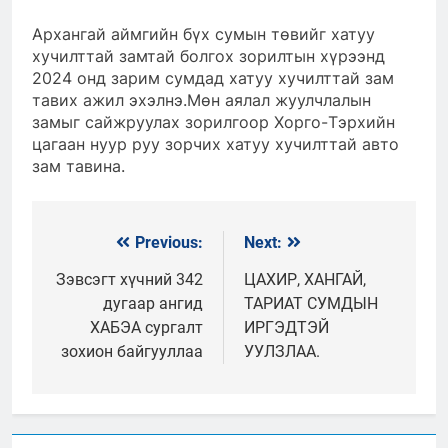
Архангай аймгийн бүх сумын төвийг хатуу
хучилттай замтай болгох зорилтын хүрээнд
2024 онд зарим сумдад хатуу хучилттай зам
тавих ажил эхэлнэ.Мөн аялал жуулчлалын
замыг сайжруулах зорилгоор Хорго-Тэрхийн
цагаан нуур руу зорчих хатуу хучилттай авто
зам тавина.
Previous:
Next:
Мэдээний
цэс
Зэвсэгт хүчний 342
ЦАХИР, ХАНГАЙ,
дугаар ангид
ТАРИАТ СУМДЫН
ХАБЭА сургалт
ИРГЭДТЭЙ
зохион байгууллаа
УУЛЗЛАА.