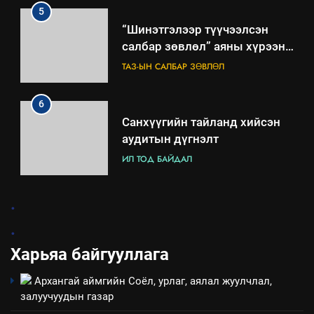
төлөвлөгөө
5
“Шинэтгэлээр түүчээлсэн
салбар зөвлөл” аяны хүрээнд
зохион байгуулах арга
ТАЗ-ЫН САЛБАР ЗӨВЛӨЛ
хэмжээний төлөвлөгөө
6
Санхүүгийн тайланд хийсэн
аудитын дүгнэлт
ИЛ ТОД БАЙДАЛ
7
.
Үйл ажиллагаандаа мөрдөж
.
байгаа хууль тогтоомж
Харьяа байгууллага
ИЛ ТОД БАЙДАЛ
Архангай аймгийн Соёл, урлаг, аялал жуулчлал,
8
залуучуудын газар
Мэдээлэл хариуцагчийн