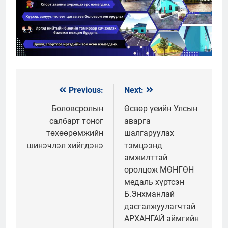
Previous:
Next:
Мэдээний
цэс
Боловсролын
Өсвөр үеийн Улсын
салбарт тоног
аварга
төхөөрөмжийн
шалгаруулах
шинэчлэл хийгдэнэ
тэмцээнд
амжилттай
оролцож МӨНГӨН
медаль хүртсэн
Б.Энхманлай
дасгалжуулагчтай
АРХАНГАЙ аймгийн