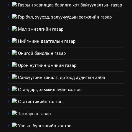
мэдээлэл
Газрын харилцаа барилга хот байгуулалтын газар
Гэр бүл, хүүхэд, залуучуудын хөгжлийн газар
Мал эмнэлгийн газар
Нийгмийн даатгалын газар
Онцгой байдлын газар
Орон нутгийн Өмчийн газар
Санхүүгийн хяналт, дотоод аудитын алба
5
Стандарт, хэмжил зүйн хэлтэс
“Шинэтгэлээр түүчээлсэн
салбар зөвлөл” аяны хүрээнд
Статистикийн хэлтэс
зохион байгуулах арга
ТАЗ-ЫН САЛБАР ЗӨВЛӨЛ
Татварын газар
хэмжээний төлөвлөгөө
6
Улсын бүртгэлийн хэлтэс