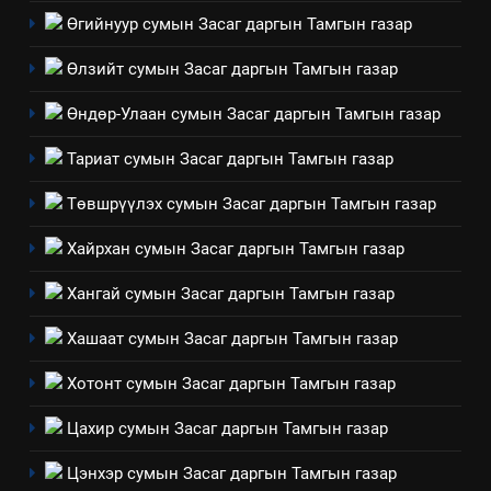
байгаа хууль тогтоомж
Өгийнуур сумын Засаг даргын Тамгын газар
ИЛ ТОД БАЙДАЛ
Өлзийт сумын Засаг даргын Тамгын газар
8
Өндөр-Улаан сумын Засаг даргын Тамгын газар
Мэдээлэл хариуцагчийн
явуулж байгаа үйл ажиллагаа,
Тариат сумын Засаг даргын Тамгын газар
үйлдвэрлэл, үйлчилгээ,
ИЛ ТОД БАЙДАЛ
ашиглаж байгаа техник,
Төвшрүүлэх сумын Засаг даргын Тамгын газар
технологийн хүн, мал, амьтны
1
Хайрхан сумын Засаг даргын Тамгын газар
эрүүл мэнд, байгаль орчинд
Нээлттэй засгийн түншлэл
үзүүлэх буюу үзүүлж байгаа
долоо хоног-2025
Хангай сумын Засаг даргын Тамгын газар
нөлөөллийн талаарх
НЭЭЛТТЭЙ ЗАСГИЙН ТҮНШЛЭЛ
мэдээлэл
Хашаат сумын Засаг даргын Тамгын газар
2
Хотонт сумын Засаг даргын Тамгын газар
“БИД ИРГЭДЭЭ СОНСОЖ,
Цахир сумын Засаг даргын Тамгын газар
ШИЙДНЭ” ӨДРИЙГ ЗОХИОН
БАЙГУУЛНА
ЗАР
ТАЗ-ЫН САЛБАР ЗӨВЛӨЛ
Цэнхэр сумын Засаг даргын Тамгын газар