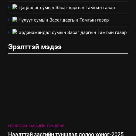
Цэцэрлэг сумын Засаг даргын Тамгын газар
3
Чулуут сумын Засаг даргын Тамгын газар
ТАЗ-ЫН САЛБАР ЗӨВЛӨЛ
Эрдэнэмандал сумын Засаг даргын Тамгын газар
Эрэлттэй мэдээ
4
Төрийн албаны зөвлөлийн
Архангай аймаг дахь салбар
зөвлөлийн 2025 оны үйл
ТАЗ-ЫН САЛБАР ЗӨВЛӨЛ
ажиллагааны жилийн
төлөвлөгөө
5
“Шинэтгэлээр түүчээлсэн
салбар зөвлөл” аяны хүрээнд
зохион байгуулах арга
ТАЗ-ЫН САЛБАР ЗӨВЛӨЛ
хэмжээний төлөвлөгөө
НЭЭЛТТЭЙ ЗАСГИЙН ТҮНШЛЭЛ
6
Нээлттэй засгийн түншлэл долоо хоног-2025