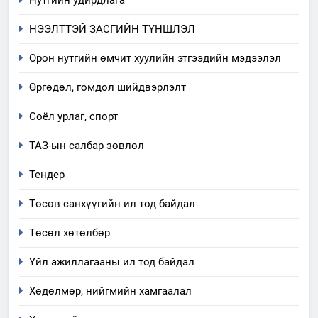
Нутгийн удирдлага
НЭЭЛТТЭЙ ЗАСГИЙН ТҮНШЛЭЛ
Орон нутгийн өмчит хуулийн этгээдийн мэдээлэл
Өргөдөл, гомдол шийдвэрлэлт
Соёл урлаг, спорт
ТАЗ-ын салбар зөвлөл
Тендер
Төсөв санхүүгийн ил тод байдал
Төсөл хөтөлбөр
Үйл ажиллагааны ил тод байдал
Хөдөлмөр, нийгмийн хамгаалал
5