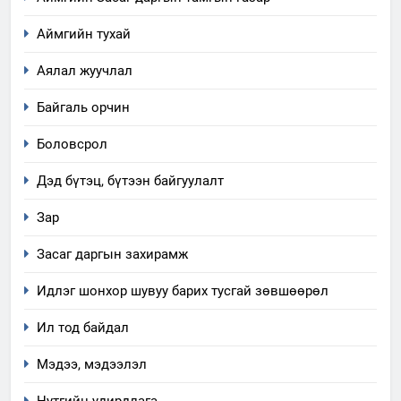
Аймгийн тухай
Аялал жуучлал
Байгаль орчин
Боловсрол
Дэд бүтэц, бүтээн байгуулалт
Зар
Засаг даргын захирамж
Идлэг шонхор шувуу барих тусгай зөвшөөрөл
Ил тод байдал
Мэдээ, мэдээлэл