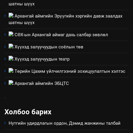
явуулж байгаа үйл ажиллагаа,
шатны шүүх
үйлдвэрлэл, үйлчилгээ,
ИЛ ТОД БАЙДАЛ
ашиглаж байгаа техник,
Архангай аймгийн Эрүүгийн хэргийн давж заалдах
технологийн хүн, мал, амьтны
шатны шүүх
1
эрүүл мэнд, байгаль орчинд
Нээлттэй засгийн түншлэл
СӨХ-ын Архангай аймаг дахь салбар зөвлөл
үзүүлэх буюу үзүүлж байгаа
долоо хоног-2025
нөлөөллийн талаарх
Хүүхэд залуучуудын соёлын төв
НЭЭЛТТЭЙ ЗАСГИЙН ТҮНШЛЭЛ
мэдээлэл
Хүүхэд залуучуудын театр
2
Төрийн Цахим үйлчилгээний зохицуулалтын хэлтэс
“БИД ИРГЭДЭЭ СОНСОЖ,
ШИЙДНЭ” ӨДРИЙГ ЗОХИОН
Архангай аймгийн ЭБЦТС
БАЙГУУЛНА
ЗАР
ТАЗ-ЫН САЛБАР ЗӨВЛӨЛ
.
3
Холбоо барих
ТАЗ-ЫН САЛБАР ЗӨВЛӨЛ
Нутгийн удирдлагын ордон, Дэмид жанжины талбай