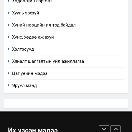
“Шинэтгэлээр түүчээлсэн
Хөдөөгийн сэргэлт
салбар зөвлөл” аяны хүрээнд
Хууль эрхзүй
зохион байгуулах арга
ТАЗ-ЫН САЛБАР ЗӨВЛӨЛ
хэмжээний төлөвлөгөө
Хүний нөөцийн ил тод байдал
6
Хүнс, хөдөө аж ахуй
Санхүүгийн тайланд хийсэн
аудитын дүгнэлт
Хэлтэсүүд
ИЛ ТОД БАЙДАЛ
Хяналт шалгалтын үйл ажиллагаа
7
Цаг үеийн мэдээ
Үйл ажиллагаандаа мөрдөж
байгаа хууль тогтоомж
Эрүүл мэнд
ИЛ ТОД БАЙДАЛ
8
Мэдээлэл хариуцагчийн
явуулж байгаа үйл ажиллагаа,
Их үзсэн мэдээ
үйлдвэрлэл, үйлчилгээ,