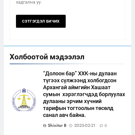
хадгална уу.
Холбоотой мэдээлэл
“Долоон бар” ХХК-ны дулаан
түгээх сүлжээнд холбогдсон
Архангай аймгийн Хашаат
сумын хэрэглэгчдэд борлуулах
дулааны эрчим хүчний
тарифын тогтоолын төсөлд
санал авч байна.
Shinitor B
2025-02-21
0