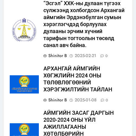
“Эсгэл” ХХК-ны дулаан түгээх
сүлжээнд холбогдсон Архангай
аймгийн Эрдэнэбулган сумын
хэрэглэгчдэд борлуулах
дулааны эрчим хүчний
тарифын тогтоолын төсөлд
санал авч байна.
Shinitor B
2025-02-21
0
АРХАНГАЙ АЙМГИЙН
ХӨГЖЛИЙН 2024 ОНЫ
ТӨЛӨВЛӨГӨӨНИЙ
ХЭРЭГЖИЛТИЙН ТАЙЛАН
Shinitor B
2025-01-08
0
АЙМГИЙН ЗАСАГ ДАРГЫН
2020-2024 ОНЫ ҮЙЛ
АЖИЛЛАГААНЫ
ХӨТӨЛБӨРИЙН