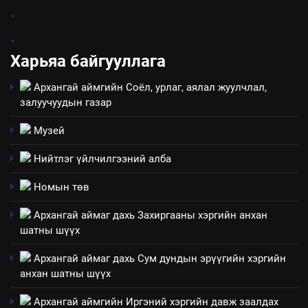
5
.
“Шинэтгэлээр түүчээлсэн
.
салбар зөвлөл” аяны хүрээнд
зохион байгуулах арга
Харьяа байгууллага
ТАЗ-ЫН САЛБАР ЗӨВЛӨЛ
хэмжээний төлөвлөгөө
Архангай аймгийн Соёл, урлаг, аялал жуулчлал,
6
залуучуудын газар
Санхүүгийн тайланд хийсэн
аудитын дүгнэлт
Музей
ИЛ ТОД БАЙДАЛ
Нийтлэг үйлчилгээний алба
7
Номын төв
Үйл ажиллагаандаа мөрдөж
Архангай аймаг дахь Захиргааны хэргийн анхан
байгаа хууль тогтоомж
шатны шүүх
ИЛ ТОД БАЙДАЛ
Архангай аймаг дахь Сум дундын эрүүгийн хэргийн
анхан шатны шүүх
8
Мэдээлэл хариуцагчийн
Архангай аймгийн Иргэний хэргийн давж заалдах