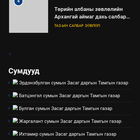
4
Төрийн албаны зөвлөлийн
Архангай аймаг дахь салбар
зөвлөлийн 2025 оны үйл
ТАЗ-ЫН САЛБАР ЗӨВЛӨЛ
ажиллагааны жилийн
төлөвлөгөө
5
.
“Шинэтгэлээр түүчээлсэн
салбар зөвлөл” аяны хүрээнд
зохион байгуулах арга
ТАЗ-ЫН САЛБАР ЗӨВЛӨЛ
Сумдууд
хэмжээний төлөвлөгөө
Эрдэнэбулган сумын Засаг даргын Тамгын газар
6
Санхүүгийн тайланд хийсэн
Батцэнгэл сумын Засаг даргын Тамгын газар
аудитын дүгнэлт
ИЛ ТОД БАЙДАЛ
Булган сумын Засаг даргын Тамгын газар
Жаргалант сумын Засаг даргын Тамгын газар
7
Үйл ажиллагаандаа мөрдөж
Ихтамир сумын Засаг даргын Тамгын газар