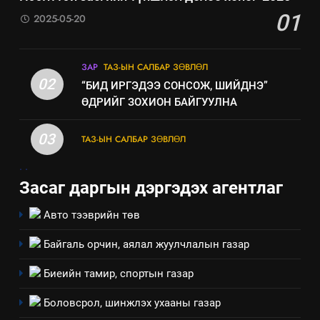
Санхүүгийн тайланд хийсэн
01
2025-05-20
аудитын дүгнэлт
ИЛ ТОД БАЙДАЛ
ЗАР
ТАЗ-ЫН САЛБАР ЗӨВЛӨЛ
7
02
“БИД ИРГЭДЭЭ СОНСОЖ, ШИЙДНЭ”
Үйл ажиллагаандаа мөрдөж
ӨДРИЙГ ЗОХИОН БАЙГУУЛНА
байгаа хууль тогтоомж
ИЛ ТОД БАЙДАЛ
03
ТАЗ-ЫН САЛБАР ЗӨВЛӨЛ
.
.
8
Засаг даргын дэргэдэх агентлаг
Мэдээлэл хариуцагчийн
явуулж байгаа үйл ажиллагаа,
Авто тээврийн төв
үйлдвэрлэл, үйлчилгээ,
ИЛ ТОД БАЙДАЛ
ашиглаж байгаа техник,
Байгаль орчин, аялал жуулчлалын газар
технологийн хүн, мал, амьтны
Биеийн тамир, спортын газар
эрүүл мэнд, байгаль орчинд
үзүүлэх буюу үзүүлж байгаа
Боловсрол, шинжлэх ухааны газар
нөлөөллийн талаарх