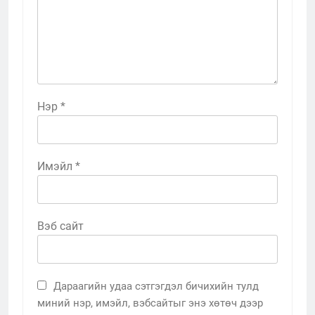
Нэр
*
Имэйл
*
Вэб сайт
Дараагийн удаа сэтгэгдэл бичихийн тулд
миний нэр, имэйл, вэбсайтыг энэ хөтөч дээр