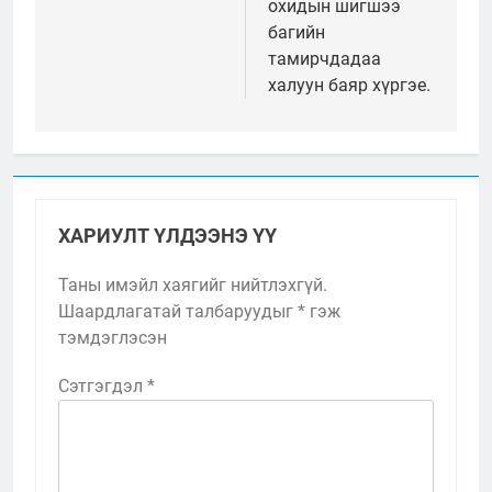
охидын шигшээ
багийн
тамирчдадаа
халуун баяр хүргэе.
ХАРИУЛТ ҮЛДЭЭНЭ ҮҮ
Таны имэйл хаягийг нийтлэхгүй.
Шаардлагатай талбаруудыг
*
гэж
тэмдэглэсэн
Сэтгэгдэл
*