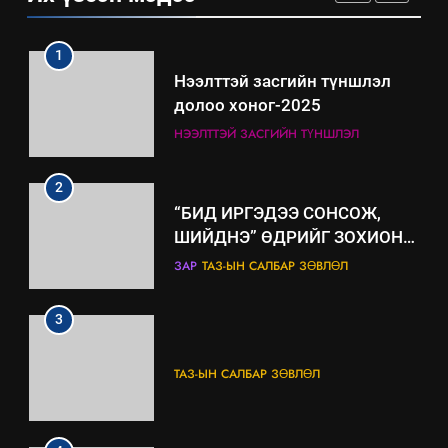
ИЛ ТОД БАЙДАЛ
ашиглаж байгаа техник,
технологийн хүн, мал, амьтны
1
эрүүл мэнд, байгаль орчинд
Нээлттэй засгийн түншлэл
үзүүлэх буюу үзүүлж байгаа
долоо хоног-2025
нөлөөллийн талаарх
НЭЭЛТТЭЙ ЗАСГИЙН ТҮНШЛЭЛ
мэдээлэл
2
“БИД ИРГЭДЭЭ СОНСОЖ,
ШИЙДНЭ” ӨДРИЙГ ЗОХИОН
БАЙГУУЛНА
ЗАР
ТАЗ-ЫН САЛБАР ЗӨВЛӨЛ
3
ТАЗ-ЫН САЛБАР ЗӨВЛӨЛ