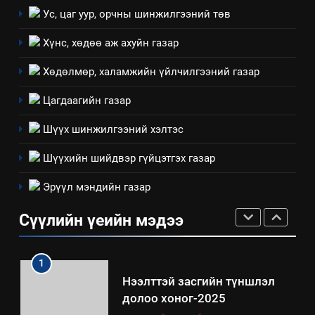
Санхүүгийн тайланд хийсэн
Ус, цаг уур, орчны шинжилгээний төв
аудитын дүгнэлт
ИЛ ТОД БАЙДАЛ
Хүнс, хөдөө аж ахуйн газар
Хөдөлмөр, халамжийн үйлчилгээний газар
7
Үйл ажиллагаандаа мөрдөж
Цагдаагийн газар
байгаа хууль тогтоомж
Шүүх шинжилгээний хэлтэс
ИЛ ТОД БАЙДАЛ
Шүүхийн шийдвэр гүйцэтгэх газар
8
Эрүүл мэндийн газар
Мэдээлэл хариуцагчийн
явуулж байгаа үйл ажиллагаа,
Сүүлийн үеийн мэдээ
үйлдвэрлэл, үйлчилгээ,
ИЛ ТОД БАЙДАЛ
ашиглаж байгаа техник,
технологийн хүн, мал, амьтны
1
эрүүл мэнд, байгаль орчинд
Нээлттэй засгийн түншлэл
үзүүлэх буюу үзүүлж байгаа
долоо хоног-2025
нөлөөллийн талаарх