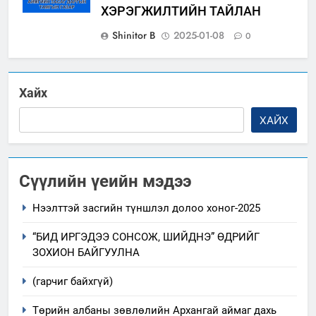
ХЭРЭГЖИЛТИЙН ТАЙЛАН
Shinitor B
2025-01-08
0
Хайх
ХАЙХ
Сүүлийн үеийн мэдээ
Нээлттэй засгийн түншлэл долоо хоног-2025
“БИД ИРГЭДЭЭ СОНСОЖ, ШИЙДНЭ” ӨДРИЙГ
ЗОХИОН БАЙГУУЛНА
(гарчиг байхгүй)
Төрийн албаны зөвлөлийн Архангай аймаг дахь