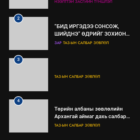
НЭЭЛТТЭЙ ЗАСГИЙН ТҮНШЛЭЛ
мэдээлэл
2
“БИД ИРГЭДЭЭ СОНСОЖ,
ШИЙДНЭ” ӨДРИЙГ ЗОХИОН
БАЙГУУЛНА
ЗАР
ТАЗ-ЫН САЛБАР ЗӨВЛӨЛ
3
ТАЗ-ЫН САЛБАР ЗӨВЛӨЛ
4
Төрийн албаны зөвлөлийн
Архангай аймаг дахь салбар
зөвлөлийн 2025 оны үйл
ТАЗ-ЫН САЛБАР ЗӨВЛӨЛ
ажиллагааны жилийн
төлөвлөгөө