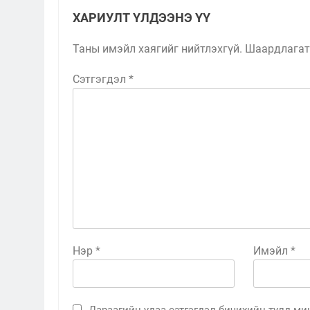
ХАРИУЛТ ҮЛДЭЭНЭ ҮҮ
Таны имэйл хаягийг нийтлэхгүй.
Шаардлагат
Сэтгэгдэл
*
Нэр
*
Имэйл
*
Дараагийн удаа сэтгэгдэл бичихийн тулд мин