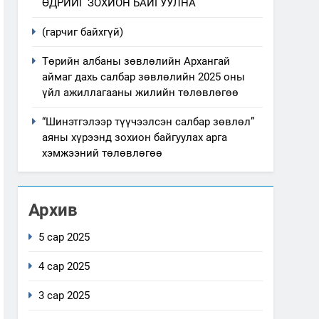
ӨДРИЙГ ЗОХИОН БАЙГУУЛНА
(гарчиг байхгүй)
Төрийн албаны зөвлөлийн Архангай
аймаг дахь салбар зөвлөлийн 2025 оны
үйл ажиллагааны жилийн төлөвлөгөө
“Шинэтгэлээр түүчээлсэн салбар зөвлөл”
аяны хүрээнд зохион байгуулах арга
хэмжээний төлөвлөгөө
Архив
5 сар 2025
4 сар 2025
3 сар 2025