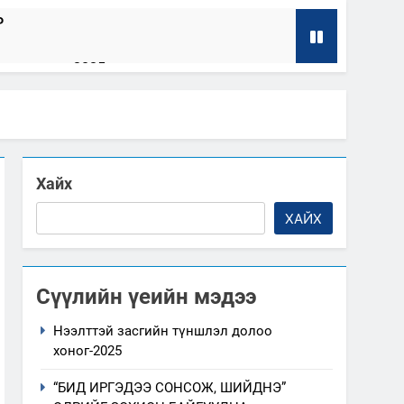
Р
олоо хоног-2025
8
л ажиллагааны жилийн төлөвлөгөө
Хайх
эмжээний төлөвлөгөө
ХАЙХ
Сүүлийн үеийн мэдээ
Нээлттэй засгийн түншлэл долоо
хоног-2025
“БИД ИРГЭДЭЭ СОНСОЖ, ШИЙДНЭ”