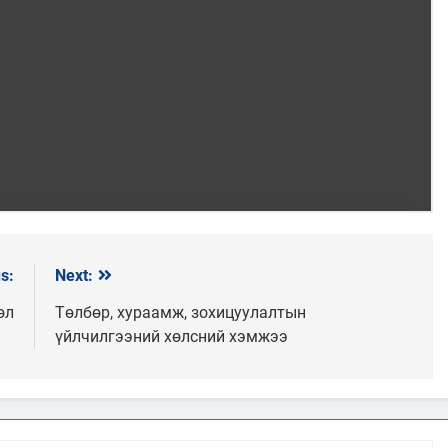
s:
Next:
өл
Төлбөр, хураамж, зохицуулалтын
үйлчилгээний хөлсний хэмжээ