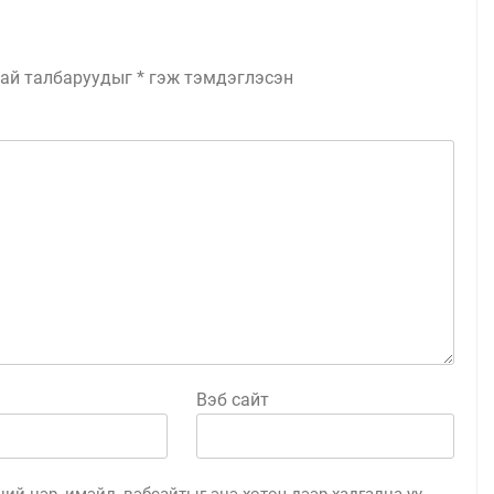
ай талбаруудыг
*
гэж тэмдэглэсэн
Вэб сайт
ий нэр, имэйл, вэбсайтыг энэ хөтөч дээр хадгална уу.