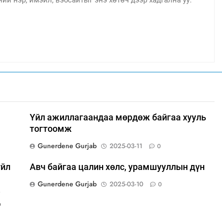
Үйл ажиллагаандаа мөрдөж байгаа хууль
тогтоомж
Gunerdene Gurjab
2025-03-11
0
үйл
Авч байгаа цалин хөлс, урамшууллын дүн
Gunerdene Gurjab
2025-03-10
0
,
д