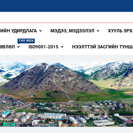
ангай Аймаг
ГИЙН УДИРДЛАГА
МЭДЭЭ, МЭДЭЭЛЭЛ
ХУУЛЬ ЭРХ
THIS WEEK
ЗӨВЛӨЛ
ISO9001-2015
НЭЭЛТТЭЙ ЗАСГИЙН ТҮНШ