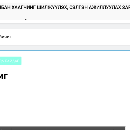
ЛБАН ХААГЧИЙГ ШИЛЖҮҮЛЭХ, СЭЛГЭН АЖИЛЛУУЛАХ ЗА
100_БИДНИЙ_ОРОЛЦОО
Нээлттэй засгийн түншлэл д
2025-05-20
ОЖ, ШИЙДНЭ” ӨДРИЙГ ЗОХИОН БАЙГУУЛНА
бичиг
2025-04-0
ийн Архангай аймаг дахь салбар зөвлөлийн 2025 оны үй
ОД БАЙДАЛ
сэн салбар зөвлөл” аяны хүрээнд зохион байгуулах арга х
иг
ийсэн аудитын дүгнэлт