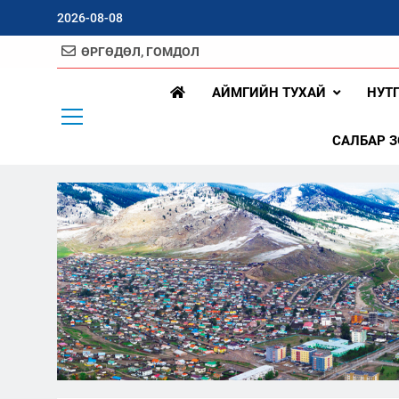
Skip
2026-08-08
to
content
ӨРГӨДӨЛ, ГОМДОЛ
Арх
АЙМГИЙН ТУХАЙ
НУТ
САЛБАР 