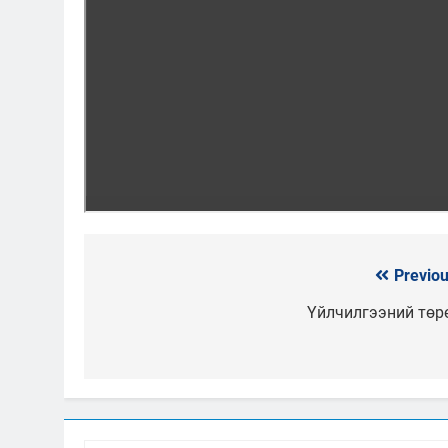
Previou
Мэдээний
цэс
Үйлчилгээний төр