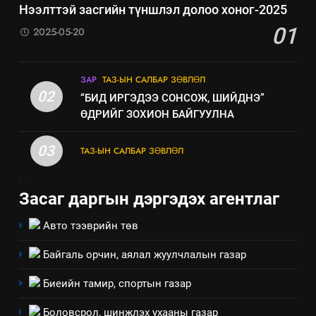
эрүүл мэнд, байгаль орчинд
Нээлттэй засгийн түншлэл долоо хоног-2025
үзүүлэх буюу үзүүлж байгаа
01
2025-05-20
нөлөөллийн талаарх
мэдээлэл
ЗАР
ТАЗ-ЫН САЛБАР ЗӨВЛӨЛ
02
“БИД ИРГЭДЭЭ СОНСОЖ, ШИЙДНЭ”
ӨДРИЙГ ЗОХИОН БАЙГУУЛНА
03
ТАЗ-ЫН САЛБАР ЗӨВЛӨЛ
.
.
Засаг даргын дэргэдэх агентлаг
Авто тээврийн төв
Байгаль орчин, аялал жуулчлалын газар
5
“Шинэтгэлээр түүчээлсэн
Биеийн тамир, спортын газар
салбар зөвлөл” аяны хүрээнд
зохион байгуулах арга
Боловсрол, шинжлэх ухааны газар
ТАЗ-ЫН САЛБАР ЗӨВЛӨЛ