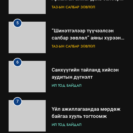
зөвлөлийн 2025 оны үйл
ТАЗ-ЫН САЛБАР ЗӨВЛӨЛ
ажиллагааны жилийн
төлөвлөгөө
5
“Шинэтгэлээр түүчээлсэн
салбар зөвлөл” аяны хүрээнд
зохион байгуулах арга
ТАЗ-ЫН САЛБАР ЗӨВЛӨЛ
хэмжээний төлөвлөгөө
6
Санхүүгийн тайланд хийсэн
аудитын дүгнэлт
ИЛ ТОД БАЙДАЛ
7
Үйл ажиллагаандаа мөрдөж
байгаа хууль тогтоомж
ИЛ ТОД БАЙДАЛ