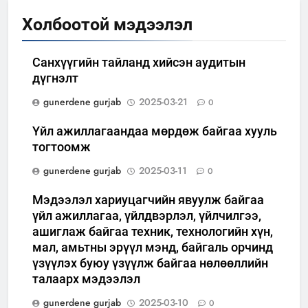
Холбоотой мэдээлэл
Санхүүгийн тайланд хийсэн аудитын
дүгнэлт
gunerdene gurjab
2025-03-21
0
Үйл ажиллагаандаа мөрдөж байгаа хууль
тогтоомж
gunerdene gurjab
2025-03-11
0
Мэдээлэл хариуцагчийн явуулж байгаа
үйл ажиллагаа, үйлдвэрлэл, үйлчилгээ,
ашиглаж байгаа техник, технологийн хүн,
мал, амьтны эрүүл мэнд, байгаль орчинд
үзүүлэх буюу үзүүлж байгаа нөлөөллийн
талаарх мэдээлэл
gunerdene gurjab
2025-03-10
0