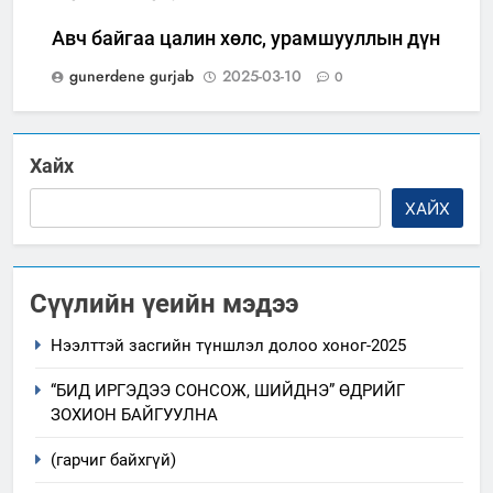
Авч байгаа цалин хөлс, урамшууллын дүн
gunerdene gurjab
2025-03-10
0
Хайх
ХАЙХ
Сүүлийн үеийн мэдээ
Нээлттэй засгийн түншлэл долоо хоног-2025
“БИД ИРГЭДЭЭ СОНСОЖ, ШИЙДНЭ” ӨДРИЙГ
ЗОХИОН БАЙГУУЛНА
(гарчиг байхгүй)