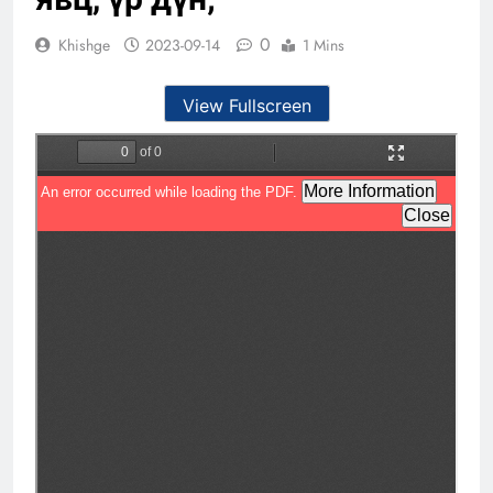
0
Khishge
2023-09-14
1 Mins
View Fullscreen