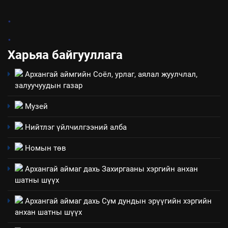
8
.
Мэдээлэл хариуцагчийн
.
явуулж байгаа үйл ажиллагаа,
үйлдвэрлэл, үйлчилгээ,
Харьяа байгууллага
ИЛ ТОД БАЙДАЛ
ашиглаж байгаа техник,
Архангай аймгийн Соёл, урлаг, аялал жуулчлал,
технологийн хүн, мал, амьтны
1
залуучуудын газар
эрүүл мэнд, байгаль орчинд
Нээлттэй засгийн түншлэл
үзүүлэх буюу үзүүлж байгаа
долоо хоног-2025
Музей
нөлөөллийн талаарх
НЭЭЛТТЭЙ ЗАСГИЙН ТҮНШЛЭЛ
мэдээлэл
Нийтлэг үйлчилгээний алба
2
Номын төв
“БИД ИРГЭДЭЭ СОНСОЖ,
Архангай аймаг дахь Захиргааны хэргийн анхан
ШИЙДНЭ” ӨДРИЙГ ЗОХИОН
шатны шүүх
БАЙГУУЛНА
ЗАР
ТАЗ-ЫН САЛБАР ЗӨВЛӨЛ
Архангай аймаг дахь Сум дундын эрүүгийн хэргийн
анхан шатны шүүх
3