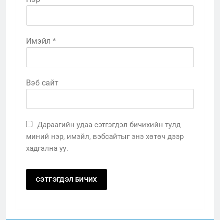
Имэйл
*
Вэб сайт
Дараагийн удаа сэтгэгдэл бичихийн тулд
миний нэр, имэйл, вэбсайтыг энэ хөтөч дээр
хадгална уу.