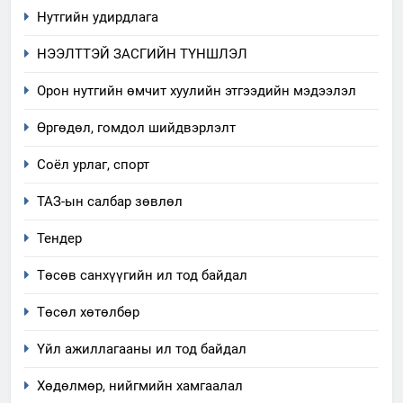
Нутгийн удирдлага
5
НЭЭЛТТЭЙ ЗАСГИЙН ТҮНШЛЭЛ
“Шинэтгэлээр түүчээлсэн
салбар зөвлөл” аяны хүрээнд
Орон нутгийн өмчит хуулийн этгээдийн мэдээлэл
зохион байгуулах арга
ТАЗ-ЫН САЛБАР ЗӨВЛӨЛ
Өргөдөл, гомдол шийдвэрлэлт
хэмжээний төлөвлөгөө
6
Соёл урлаг, спорт
Санхүүгийн тайланд хийсэн
ТАЗ-ын салбар зөвлөл
аудитын дүгнэлт
ИЛ ТОД БАЙДАЛ
Тендер
Төсөв санхүүгийн ил тод байдал
7
Үйл ажиллагаандаа мөрдөж
Төсөл хөтөлбөр
байгаа хууль тогтоомж
Үйл ажиллагааны ил тод байдал
ИЛ ТОД БАЙДАЛ
Хөдөлмөр, нийгмийн хамгаалал
8