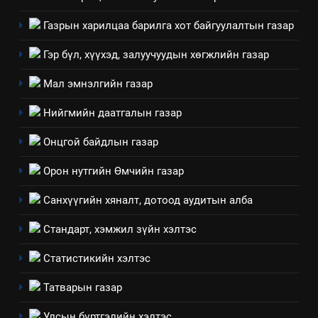
хэмжээний төлөвлөгөө
Газрын харилцаа барилга хот байгуулалтын газар
6
Санхүүгийн тайланд хийсэн
Гэр бүл, хүүхэд, залуучуудын хөгжлийн газар
аудитын дүгнэлт
Мал эмнэлгийн газар
ИЛ ТОД БАЙДАЛ
Нийгмийн даатгалын газар
7
Онцгой байдлын газар
Үйл ажиллагаандаа мөрдөж
байгаа хууль тогтоомж
Орон нутгийн Өмчийн газар
ИЛ ТОД БАЙДАЛ
Санхүүгийн хяналт, дотоод аудитын алба
8
Стандарт, хэмжил зүйн хэлтэс
Мэдээлэл хариуцагчийн
явуулж байгаа үйл ажиллагаа,
Статистикийн хэлтэс
үйлдвэрлэл, үйлчилгээ,
ИЛ ТОД БАЙДАЛ
Татварын газар
ашиглаж байгаа техник,
технологийн хүн, мал, амьтны
1
Улсын бүртгэлийн хэлтэс