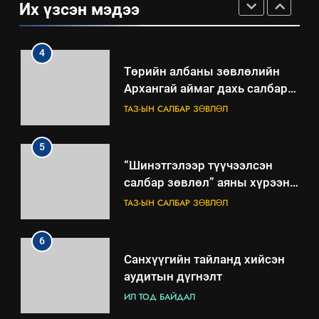
Их үзсэн мэдээ
4
Төрийн албаны зөвлөлийн
Архангай аймаг дахь салбар
зөвлөлийн 2025 оны үйл
ТАЗ-ЫН САЛБАР ЗӨВЛӨЛ
ажиллагааны жилийн
төлөвлөгөө
5
“Шинэтгэлээр түүчээлсэн
салбар зөвлөл” аяны хүрээнд
зохион байгуулах арга
ТАЗ-ЫН САЛБАР ЗӨВЛӨЛ
хэмжээний төлөвлөгөө
6
Санхүүгийн тайланд хийсэн
аудитын дүгнэлт
ИЛ ТОД БАЙДАЛ