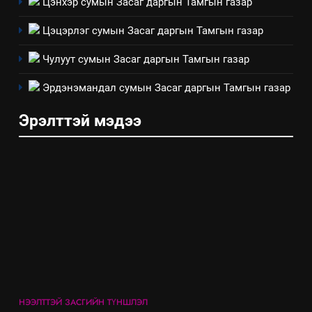
Цэнхэр сумын Засаг даргын Тамгын газар
хэмжээний төлөвлөгөө
Цэцэрлэг сумын Засаг даргын Тамгын газар
6
Санхүүгийн тайланд хийсэн
Чулуут сумын Засаг даргын Тамгын газар
аудитын дүгнэлт
Эрдэнэмандал сумын Засаг даргын Тамгын газар
ИЛ ТОД БАЙДАЛ
Эрэлттэй мэдээ
7
Үйл ажиллагаандаа мөрдөж
байгаа хууль тогтоомж
ИЛ ТОД БАЙДАЛ
8
Мэдээлэл хариуцагчийн
явуулж байгаа үйл ажиллагаа,
үйлдвэрлэл, үйлчилгээ,
ИЛ ТОД БАЙДАЛ
ашиглаж байгаа техник,
НЭЭЛТТЭЙ ЗАСГИЙН ТҮНШЛЭЛ
технологийн хүн, мал, амьтны