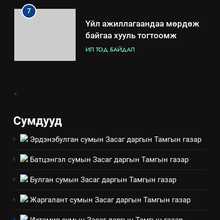
7
Үйл ажиллагаандаа мөрдөж
байгаа хууль тогтоомж
ИЛ ТОД БАЙДАЛ
8
.
Мэдээлэл хариуцагчийн
явуулж байгаа үйл ажиллагаа,
үйлдвэрлэл, үйлчилгээ,
ИЛ ТОД БАЙДАЛ
Сумдууд
ашиглаж байгаа техник,
технологийн хүн, мал, амьтны
Эрдэнэбулган сумын Засаг даргын Тамгын газар
1
эрүүл мэнд, байгаль орчинд
Нээлттэй засгийн түншлэл
үзүүлэх буюу үзүүлж байгаа
Батцэнгэл сумын Засаг даргын Тамгын газар
долоо хоног-2025
нөлөөллийн талаарх
НЭЭЛТТЭЙ ЗАСГИЙН ТҮНШЛЭЛ
Булган сумын Засаг даргын Тамгын газар
мэдээлэл
Жаргалант сумын Засаг даргын Тамгын газар
2
“БИД ИРГЭДЭЭ СОНСОЖ,