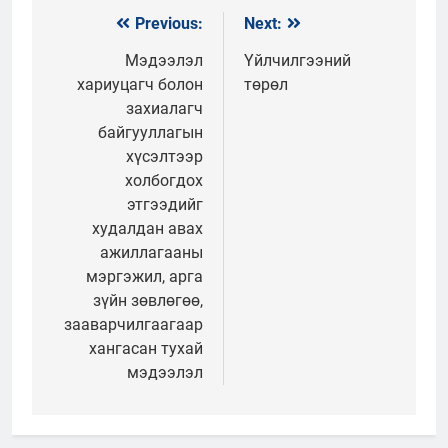
Previous:
Next:
Мэдээний
цэс
Мэдээлэл
Үйлчилгээний
хариуцагч болон
төрөл
захиалагч
байгууллагын
хүсэлтээр
холбогдох
этгээдийг
худалдан авах
ажиллагааны
мэргэжил, арга
зүйн зөвлөгөө,
зааварчилгаагаар
хангасан тухай
мэдээлэл