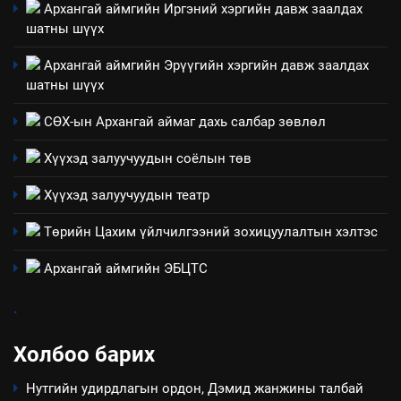
Архангай аймгийн Иргэний хэргийн давж заалдах
ТАЗ-ЫН САЛБАР ЗӨВЛӨЛ
шатны шүүх
Архангай аймгийн Эрүүгийн хэргийн давж заалдах
шатны шүүх
4
Төрийн албаны зөвлөлийн
СӨХ-ын Архангай аймаг дахь салбар зөвлөл
Архангай аймаг дахь салбар
Хүүхэд залуучуудын соёлын төв
зөвлөлийн 2025 оны үйл
ТАЗ-ЫН САЛБАР ЗӨВЛӨЛ
ажиллагааны жилийн
Хүүхэд залуучуудын театр
төлөвлөгөө
5
Төрийн Цахим үйлчилгээний зохицуулалтын хэлтэс
“Шинэтгэлээр түүчээлсэн
салбар зөвлөл” аяны хүрээнд
Архангай аймгийн ЭБЦТС
зохион байгуулах арга
ТАЗ-ЫН САЛБАР ЗӨВЛӨЛ
хэмжээний төлөвлөгөө
.
6
Холбоо барих
Санхүүгийн тайланд хийсэн
аудитын дүгнэлт
Нутгийн удирдлагын ордон, Дэмид жанжины талбай
ИЛ ТОД БАЙДАЛ