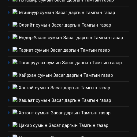
Ихтамир сумын Засаг даргын Тамгын газар
ШИЙДНЭ” ӨДРИЙГ ЗОХИОН
Өгийнуур сумын Засаг даргын Тамгын газар
БАЙГУУЛНА
ЗАР
ТАЗ-ЫН САЛБАР ЗӨВЛӨЛ
Өлзийт сумын Засаг даргын Тамгын газар
3
Өндөр-Улаан сумын Засаг даргын Тамгын газар
ТАЗ-ЫН САЛБАР ЗӨВЛӨЛ
Тариат сумын Засаг даргын Тамгын газар
Төвшрүүлэх сумын Засаг даргын Тамгын газар
4
Хайрхан сумын Засаг даргын Тамгын газар
Төрийн албаны зөвлөлийн
Архангай аймаг дахь салбар
Хангай сумын Засаг даргын Тамгын газар
зөвлөлийн 2025 оны үйл
ТАЗ-ЫН САЛБАР ЗӨВЛӨЛ
Хашаат сумын Засаг даргын Тамгын газар
ажиллагааны жилийн
төлөвлөгөө
5
Хотонт сумын Засаг даргын Тамгын газар
“Шинэтгэлээр түүчээлсэн
Цахир сумын Засаг даргын Тамгын газар
салбар зөвлөл” аяны хүрээнд
зохион байгуулах арга
ТАЗ-ЫН САЛБАР ЗӨВЛӨЛ