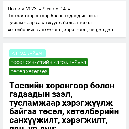
Home
2023
9 сар
14
Төсвийн хөрөнгөөр болон гадаадын зээл,
тусламжаар хэрэгжүүлж байгаа төсөл,
хөтөлбөрийн санхүүжилт, хэрэгжилт, явц, үр дүн;
ИЛ ТОД БАЙДАЛ
ТӨСӨВ САНХҮҮГИЙН ИЛ ТОД БАЙДАЛ
ТӨСӨЛ ХӨТӨЛБӨР
Төсвийн хөрөнгөөр болон
гадаадын зээл,
тусламжаар хэрэгжүүлж
байгаа төсөл, хөтөлбөрийн
санхүүжилт, хэрэгжилт,
явц, үр дүн;