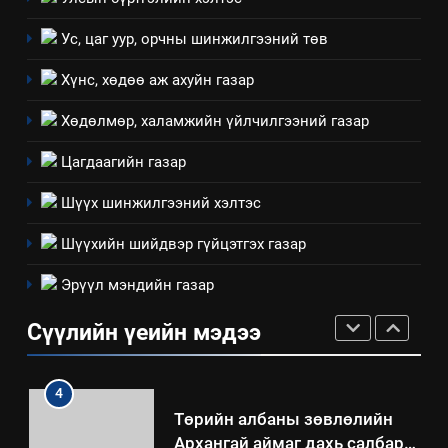
эрүүл мэнд, байгаль орчинд
Нээлттэй засгийн түншлэл
үзүүлэх буюу үзүүлж байгаа
Ус, цаг уур, орчны шинжилгээний төв
долоо хоног-2025
нөлөөллийн талаарх
НЭЭЛТТЭЙ ЗАСГИЙН ТҮНШЛЭЛ
Хүнс, хөдөө аж ахуйн газар
мэдээлэл
Хөдөлмөр, халамжийн үйлчилгээний газар
2
“БИД ИРГЭДЭЭ СОНСОЖ,
Цагдаагийн газар
ШИЙДНЭ” ӨДРИЙГ ЗОХИОН
БАЙГУУЛНА
Шүүх шинжилгээний хэлтэс
ЗАР
ТАЗ-ЫН САЛБАР ЗӨВЛӨЛ
Шүүхийн шийдвэр гүйцэтгэх газар
3
Эрүүл мэндийн газар
ТАЗ-ЫН САЛБАР ЗӨВЛӨЛ
Сүүлийн үеийн мэдээ
4
Төрийн албаны зөвлөлийн
Архангай аймаг дахь салбар