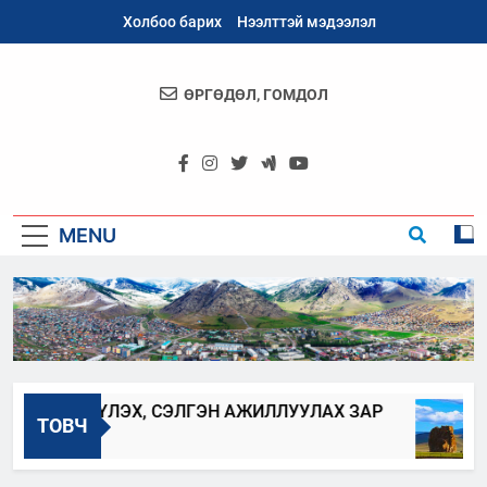
Skip
Холбоо барих
Нээлттэй мэдээлэл
to
content
ӨРГӨДӨЛ, ГОМДОЛ
Архангай
Аймаг
MENU
 ШИЛЖҮҮЛЭХ, СЭЛГЭН АЖИЛЛУУЛАХ ЗАР
ТОВЧ