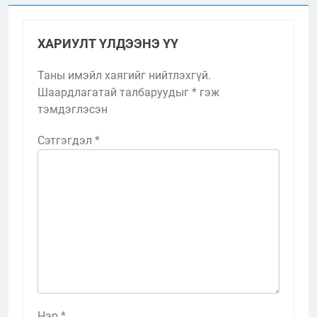
ХАРИУЛТ ҮЛДЭЭНЭ ҮҮ
Таны имэйл хаягийг нийтлэхгүй.
Шаардлагатай талбаруудыг
*
гэж
тэмдэглэсэн
Сэтгэгдэл
*
Нэр
*