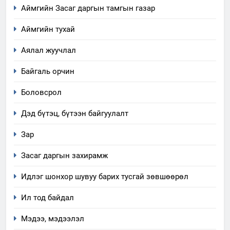
Аймгийн Засаг даргын тамгын газар
Аймгийн тухай
Аялал жуучлал
Байгаль орчин
Боловсрол
Дэд бүтэц, бүтээн байгуулалт
Зар
Засаг даргын захирамж
Идлэг шонхор шувуу барих тусгай зөвшөөрөл
Ил тод байдал
Мэдээ, мэдээлэл