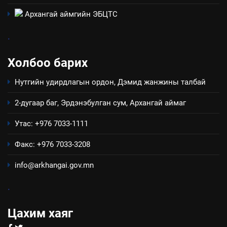
Архангай аймаг дахь салбар
Архангай аймгийн ЭБЦТС
зөвлөлийн 2025 оны үйл
ТАЗ-ЫН САЛБАР ЗӨВЛӨЛ
ажиллагааны жилийн
.
төлөвлөгөө
5
Холбоо барих
“Шинэтгэлээр түүчээлсэн
салбар зөвлөл” аяны хүрээнд
Нутгийн удирдлагын ордон, Дэмид жанжины талбай
зохион байгуулах арга
ТАЗ-ЫН САЛБАР ЗӨВЛӨЛ
хэмжээний төлөвлөгөө
2-дугаар баг, Эрдэнэбулган сум, Архангай аймаг
6
Утас: +976 7033-1111
Санхүүгийн тайланд хийсэн
аудитын дүгнэлт
Факс: +976 7033-3208
ИЛ ТОД БАЙДАЛ
info@arkhangai.gov.mn
7
.
Үйл ажиллагаандаа мөрдөж
байгаа хууль тогтоомж
Цахим хаяг
ИЛ ТОД БАЙДАЛ