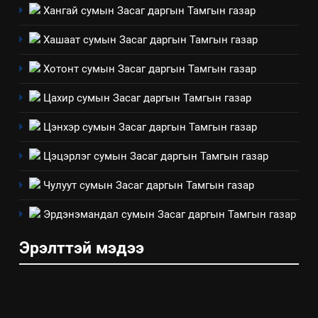
Хангай сумын Засаг даргын Тамгын газар
ТАЗ-ЫН САЛБАР ЗӨВЛӨЛ
Хашаат сумын Засаг даргын Тамгын газар
4
Хотонт сумын Засаг даргын Тамгын газар
Төрийн албаны зөвлөлийн
Цахир сумын Засаг даргын Тамгын газар
Архангай аймаг дахь салбар
зөвлөлийн 2025 оны үйл
ТАЗ-ЫН САЛБАР ЗӨВЛӨЛ
Цэнхэр сумын Засаг даргын Тамгын газар
ажиллагааны жилийн
төлөвлөгөө
Цэцэрлэг сумын Засаг даргын Тамгын газар
5
“Шинэтгэлээр түүчээлсэн
Чулуут сумын Засаг даргын Тамгын газар
салбар зөвлөл” аяны хүрээнд
зохион байгуулах арга
Эрдэнэмандал сумын Засаг даргын Тамгын газар
ТАЗ-ЫН САЛБАР ЗӨВЛӨЛ
хэмжээний төлөвлөгөө
Эрэлттэй мэдээ
6
Санхүүгийн тайланд хийсэн
аудитын дүгнэлт
ИЛ ТОД БАЙДАЛ