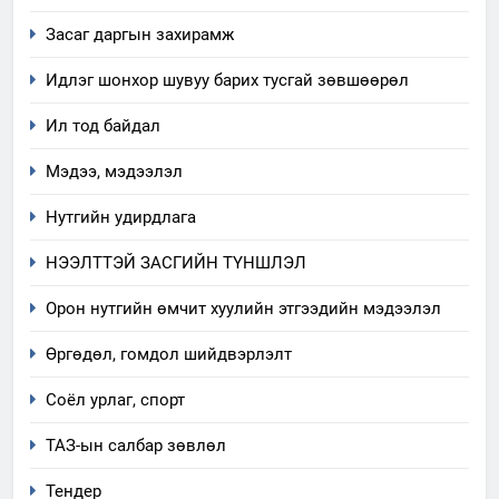
Засаг даргын захирамж
Идлэг шонхор шувуу барих тусгай зөвшөөрөл
Ил тод байдал
Мэдээ, мэдээлэл
Нутгийн удирдлага
НЭЭЛТТЭЙ ЗАСГИЙН ТҮНШЛЭЛ
Орон нутгийн өмчит хуулийн этгээдийн мэдээлэл
Өргөдөл, гомдол шийдвэрлэлт
5
Соёл урлаг, спорт
“Шинэтгэлээр түүчээлсэн
ТАЗ-ын салбар зөвлөл
салбар зөвлөл” аяны хүрээнд
зохион байгуулах арга
ТАЗ-ЫН САЛБАР ЗӨВЛӨЛ
Тендер