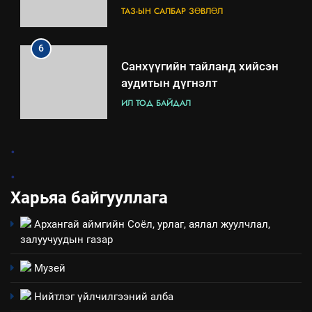
зохион байгуулах арга
ТАЗ-ЫН САЛБАР ЗӨВЛӨЛ
хэмжээний төлөвлөгөө
6
Санхүүгийн тайланд хийсэн
аудитын дүгнэлт
ИЛ ТОД БАЙДАЛ
7
.
Үйл ажиллагаандаа мөрдөж
.
байгаа хууль тогтоомж
Харьяа байгууллага
ИЛ ТОД БАЙДАЛ
Архангай аймгийн Соёл, урлаг, аялал жуулчлал,
8
залуучуудын газар
Мэдээлэл хариуцагчийн
явуулж байгаа үйл ажиллагаа,
Музей
үйлдвэрлэл, үйлчилгээ,
ИЛ ТОД БАЙДАЛ
Нийтлэг үйлчилгээний алба
ашиглаж байгаа техник,