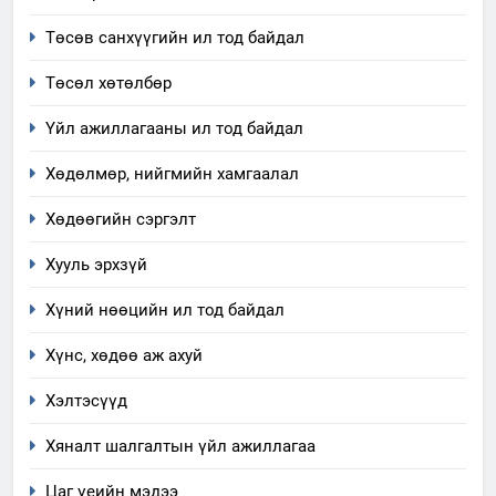
хэмжээний төлөвлөгөө
Төсөв санхүүгийн ил тод байдал
6
Санхүүгийн тайланд хийсэн
Төсөл хөтөлбөр
аудитын дүгнэлт
Үйл ажиллагааны ил тод байдал
ИЛ ТОД БАЙДАЛ
Хөдөлмөр, нийгмийн хамгаалал
7
Үйл ажиллагаандаа мөрдөж
Хөдөөгийн сэргэлт
байгаа хууль тогтоомж
Хууль эрхзүй
ИЛ ТОД БАЙДАЛ
Хүний нөөцийн ил тод байдал
8
Хүнс, хөдөө аж ахуй
Мэдээлэл хариуцагчийн
явуулж байгаа үйл ажиллагаа,
Хэлтэсүүд
үйлдвэрлэл, үйлчилгээ,
ИЛ ТОД БАЙДАЛ
ашиглаж байгаа техник,
Хяналт шалгалтын үйл ажиллагаа
технологийн хүн, мал, амьтны
1
Цаг үеийн мэдээ