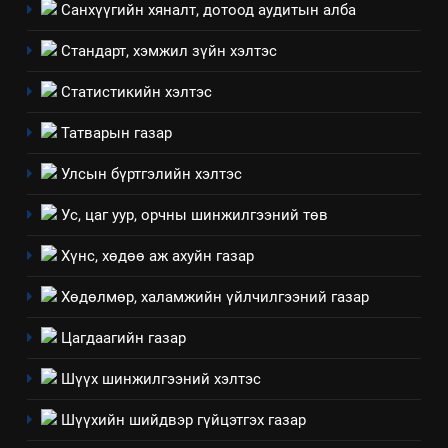
Санхүүгийн хяналт, дотоод аудитын алба
7
Стандарт, хэмжил зүйн хэлтэс
Үйл ажиллагаандаа мөрдөж
байгаа хууль тогтоомж
Статистикийн хэлтэс
ИЛ ТОД БАЙДАЛ
Татварын газар
8
Улсын бүртгэлийн хэлтэс
Мэдээлэл хариуцагчийн
Ус, цаг уур, орчны шинжилгээний төв
явуулж байгаа үйл ажиллагаа,
үйлдвэрлэл, үйлчилгээ,
ИЛ ТОД БАЙДАЛ
Хүнс, хөдөө аж ахуйн газар
ашиглаж байгаа техник,
технологийн хүн, мал, амьтны
Хөдөлмөр, халамжийн үйлчилгээний газар
1
эрүүл мэнд, байгаль орчинд
Нээлттэй засгийн түншлэл
Цагдаагийн газар
үзүүлэх буюу үзүүлж байгаа
долоо хоног-2025
нөлөөллийн талаарх
Шүүх шинжилгээний хэлтэс
НЭЭЛТТЭЙ ЗАСГИЙН ТҮНШЛЭЛ
мэдээлэл
Шүүхийн шийдвэр гүйцэтгэх газар
2