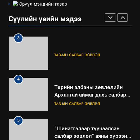
Эрүүл мэндийн газар
“БИД ИРГЭДЭЭ СОНСОЖ,
ШИЙДНЭ” ӨДРИЙГ ЗОХИОН
Сүүлийн үеийн мэдээ
БАЙГУУЛНА
ЗАР
ТАЗ-ЫН САЛБАР ЗӨВЛӨЛ
3
ТАЗ-ЫН САЛБАР ЗӨВЛӨЛ
4
Төрийн албаны зөвлөлийн
Архангай аймаг дахь салбар
зөвлөлийн 2025 оны үйл
ТАЗ-ЫН САЛБАР ЗӨВЛӨЛ
ажиллагааны жилийн
төлөвлөгөө
5
“Шинэтгэлээр түүчээлсэн
салбар зөвлөл” аяны хүрээнд