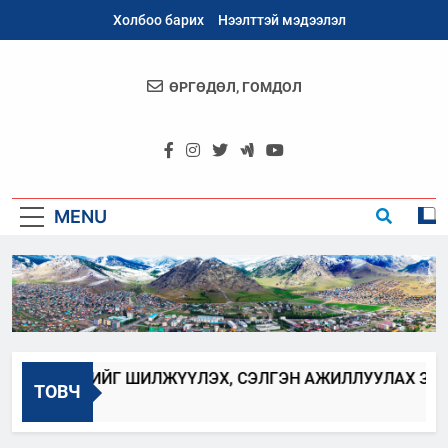
Skip
Холбоо барих
Нээлттэй мэдээлэл
to
content
ӨРГӨДӨЛ, ГОМДОЛ
Архангай
Аймаг
MENU
Н ХААГЧИЙГ ШИЛЖҮҮЛЭХ, СЭЛГЭН АЖИЛЛУУЛАХ ЗАР
ТОВЧ