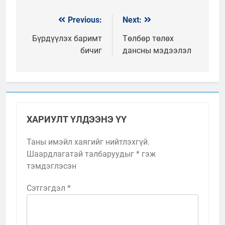
Previous:
Next:
Мэдээний
цэс
Бүрдүүлэх баримт
Төлбөр төлөх
бичиг
дансны мэдээлэл
ХАРИУЛТ ҮЛДЭЭНЭ ҮҮ
Таны имэйл хаягийг нийтлэхгүй.
Шаардлагатай талбаруудыг
*
гэж
тэмдэглэсэн
Сэтгэгдэл
*