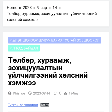
Home
2023
9 сар
14
Төлбөр, хураамж, зохицуулалтын үйлчилгээний
хөлсний хэмжээ
ИДЛЭГ ШОНХОР ШУВУУ БАРИХ ТУСГАЙ ЗӨВШӨӨРӨЛ
ИЛ ТОД БАЙДАЛ
Төлбөр, хураамж,
зохицуулалтын
үйлчилгээний хөлсний
хэмжээ
0
Khishge
2023-09-14
1 Mins
Тусгай-зөвшөөрөл
Татах