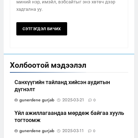
миний нэр, имэйл, вэбсайтыг энэ хөтөч дээр
хадгална уу.
Холбоотой мэдээлэл
Санхүүгийн тайланд хийсэн аудитын
дүгнэлт
gunerdene gurjab
2025-03-21
0
Үйл ажиллагаандаа мөрдөж байгаа хууль
тогтоомж
gunerdene gurjab
2025-03-11
0