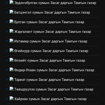
Эрдэнэбулган сумын Засаг даргын Тамгын газар
8
Мэдээлэл хариуцагчийн
Батцэнгэл сумын Засаг даргын Тамгын газар
явуулж байгаа үйл ажиллагаа,
үйлдвэрлэл, үйлчилгээ,
ИЛ ТОД БАЙДАЛ
Булган сумын Засаг даргын Тамгын газар
ашиглаж байгаа техник,
Жаргалант сумын Засаг даргын Тамгын газар
технологийн хүн, мал, амьтны
1
эрүүл мэнд, байгаль орчинд
Нээлттэй засгийн түншлэл
Ихтамир сумын Засаг даргын Тамгын газар
үзүүлэх буюу үзүүлж байгаа
долоо хоног-2025
нөлөөллийн талаарх
Өгийнуур сумын Засаг даргын Тамгын газар
НЭЭЛТТЭЙ ЗАСГИЙН ТҮНШЛЭЛ
мэдээлэл
Өлзийт сумын Засаг даргын Тамгын газар
2
Өндөр-Улаан сумын Засаг даргын Тамгын газар
“БИД ИРГЭДЭЭ СОНСОЖ,
ШИЙДНЭ” ӨДРИЙГ ЗОХИОН
Тариат сумын Засаг даргын Тамгын газар
БАЙГУУЛНА
ЗАР
ТАЗ-ЫН САЛБАР ЗӨВЛӨЛ
Төвшрүүлэх сумын Засаг даргын Тамгын газар
3
Хайрхан сумын Засаг даргын Тамгын газар