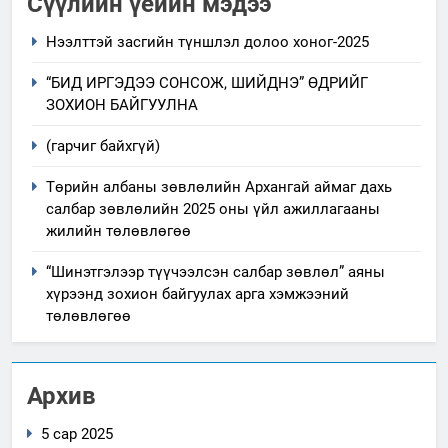
Сүүлийн үеийн мэдээ
Нээлттэй засгийн түншлэл долоо хоног-2025
“БИД ИРГЭДЭЭ СОНСОЖ, ШИЙДНЭ” ӨДРИЙГ
ЗОХИОН БАЙГУУЛНА
(гарчиг байхгүй)
Төрийн албаны зөвлөлийн Архангай аймаг дахь
салбар зөвлөлийн 2025 оны үйл ажиллагааны
жилийн төлөвлөгөө
“Шинэтгэлээр түүчээлсэн салбар зөвлөл” аяны
хүрээнд зохион байгуулах арга хэмжээний
төлөвлөгөө
Архив
5 сар 2025