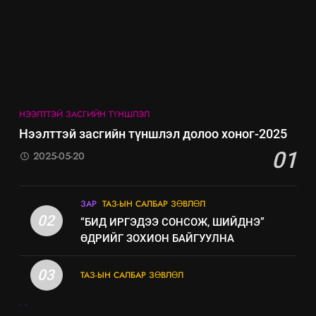
7
Үйл ажиллагаандаа мөрдөж
байгаа хууль тогтоомж
ИЛ ТОД БАЙДАЛ
НЭЭЛТТЭЙ ЗАСГИЙН ТҮНШЛЭЛ
8
Нээлттэй засгийн түншлэл долоо хоног-2025
Мэдээлэл хариуцагчийн
01
2025-05-20
явуулж байгаа үйл ажиллагаа,
үйлдвэрлэл, үйлчилгээ,
ИЛ ТОД БАЙДАЛ
ашиглаж байгаа техник,
ЗАР
ТАЗ-ЫН САЛБАР ЗӨВЛӨЛ
технологийн хүн, мал, амьтны
02
“БИД ИРГЭДЭЭ СОНСОЖ, ШИЙДНЭ”
эрүүл мэнд, байгаль орчинд
ӨДРИЙГ ЗОХИОН БАЙГУУЛНА
үзүүлэх буюу үзүүлж байгаа
нөлөөллийн талаарх
03
ТАЗ-ЫН САЛБАР ЗӨВЛӨЛ
мэдээлэл
.
.