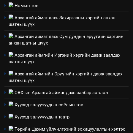
технологийн хүн, мал, амьтны
1
Номын төв
эрүүл мэнд, байгаль орчинд
Нээлттэй засгийн түншлэл
үзүүлэх буюу үзүүлж байгаа
Архангай аймаг дахь Захиргааны хэргийн анхан
долоо хоног-2025
нөлөөллийн талаарх
шатны шүүх
НЭЭЛТТЭЙ ЗАСГИЙН ТҮНШЛЭЛ
мэдээлэл
Архангай аймаг дахь Сум дундын эрүүгийн хэргийн
анхан шатны шүүх
2
“БИД ИРГЭДЭЭ СОНСОЖ,
Архангай аймгийн Иргэний хэргийн давж заалдах
ШИЙДНЭ” ӨДРИЙГ ЗОХИОН
шатны шүүх
БАЙГУУЛНА
ЗАР
ТАЗ-ЫН САЛБАР ЗӨВЛӨЛ
Архангай аймгийн Эрүүгийн хэргийн давж заалдах
шатны шүүх
3
СӨХ-ын Архангай аймаг дахь салбар зөвлөл
ТАЗ-ЫН САЛБАР ЗӨВЛӨЛ
Хүүхэд залуучуудын соёлын төв
Хүүхэд залуучуудын театр
4
Төрийн Цахим үйлчилгээний зохицуулалтын хэлтэс
Төрийн албаны зөвлөлийн