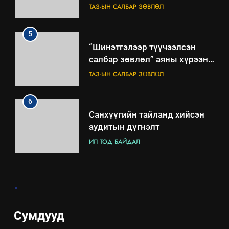
зөвлөлийн 2025 оны үйл
ТАЗ-ЫН САЛБАР ЗӨВЛӨЛ
ажиллагааны жилийн
төлөвлөгөө
5
“Шинэтгэлээр түүчээлсэн
салбар зөвлөл” аяны хүрээнд
зохион байгуулах арга
ТАЗ-ЫН САЛБАР ЗӨВЛӨЛ
хэмжээний төлөвлөгөө
6
Санхүүгийн тайланд хийсэн
аудитын дүгнэлт
ИЛ ТОД БАЙДАЛ
7
.
Үйл ажиллагаандаа мөрдөж
байгаа хууль тогтоомж
ИЛ ТОД БАЙДАЛ
Сумдууд