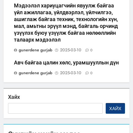
Мэдээлэл хариуцагчийн явуулж байгаа
үйл ажиллагаа, үйлдвэрлэл, үйлчилгээ,
ашиглаж байгаа техник, технологийн хүн,
мал, амьтны эрүүл мэнд, байгаль орчинд
үзүүлэх буюу үзүүлж байгаа нөлөөллийн
талаарх мэдээлэл
gunerdene gurjab
2025-03-10
0
Авч байгаа цалин хөлс, урамшууллын дүн
gunerdene gurjab
2025-03-10
0
Хайх
ХАЙХ