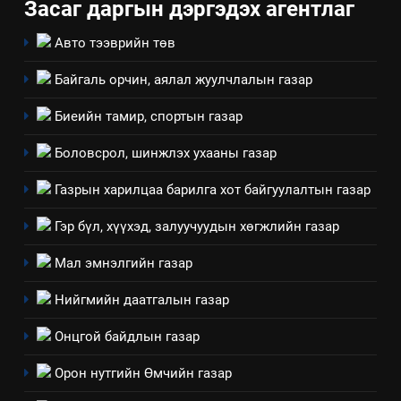
Засаг даргын дэргэдэх агентлаг
Авто тээврийн төв
Байгаль орчин, аялал жуулчлалын газар
Биеийн тамир, спортын газар
Боловсрол, шинжлэх ухааны газар
Газрын харилцаа барилга хот байгуулалтын газар
5
“Шинэтгэлээр түүчээлсэн
Гэр бүл, хүүхэд, залуучуудын хөгжлийн газар
салбар зөвлөл” аяны хүрээнд
Мал эмнэлгийн газар
зохион байгуулах арга
ТАЗ-ЫН САЛБАР ЗӨВЛӨЛ
хэмжээний төлөвлөгөө
Нийгмийн даатгалын газар
6
Онцгой байдлын газар
Санхүүгийн тайланд хийсэн
аудитын дүгнэлт
Орон нутгийн Өмчийн газар
ИЛ ТОД БАЙДАЛ