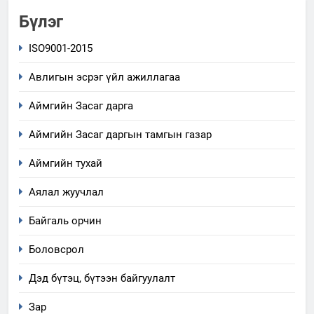
Бүлэг
ISO9001-2015
Авлигын эсрэг үйл ажиллагаа
Аймгийн Засаг дарга
Аймгийн Засаг даргын тамгын газар
Аймгийн тухай
Аялал жуучлал
Байгаль орчин
Боловсрол
Дэд бүтэц, бүтээн байгуулалт
Зар