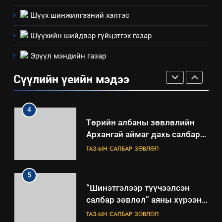
ШИЙДНЭ” ӨДРИЙГ ЗОХИОН
БАЙГУУЛНА
Шүүх шинжилгээний хэлтэс
ЗАР
ТАЗ-ЫН САЛБАР ЗӨВЛӨЛ
Шүүхийн шийдвэр гүйцэтгэх газар
3
Эрүүл мэндийн газар
ТАЗ-ЫН САЛБАР ЗӨВЛӨЛ
Сүүлийн үеийн мэдээ
4
Төрийн албаны зөвлөлийн
Архангай аймаг дахь салбар
зөвлөлийн 2025 оны үйл
ТАЗ-ЫН САЛБАР ЗӨВЛӨЛ
ажиллагааны жилийн
төлөвлөгөө
5
“Шинэтгэлээр түүчээлсэн
салбар зөвлөл” аяны хүрээнд
зохион байгуулах арга
ТАЗ-ЫН САЛБАР ЗӨВЛӨЛ