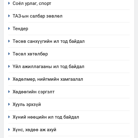
6
Соёл урлаг, спорт
Санхүүгийн тайланд хийсэн
ТАЗ-ын салбар зөвлөл
аудитын дүгнэлт
ИЛ ТОД БАЙДАЛ
Тендер
Төсөв санхүүгийн ил тод байдал
7
Үйл ажиллагаандаа мөрдөж
Төсөл хөтөлбөр
байгаа хууль тогтоомж
Үйл ажиллагааны ил тод байдал
ИЛ ТОД БАЙДАЛ
Хөдөлмөр, нийгмийн хамгаалал
8
Мэдээлэл хариуцагчийн
Хөдөөгийн сэргэлт
явуулж байгаа үйл ажиллагаа,
Хууль эрхзүй
үйлдвэрлэл, үйлчилгээ,
ИЛ ТОД БАЙДАЛ
ашиглаж байгаа техник,
Хүний нөөцийн ил тод байдал
технологийн хүн, мал, амьтны
1
эрүүл мэнд, байгаль орчинд
Хүнс, хөдөө аж ахуй
Нээлттэй засгийн түншлэл
үзүүлэх буюу үзүүлж байгаа