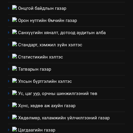
7
Онцгой байдлын газар
Үйл ажиллагаандаа мөрдөж
байгаа хууль тогтоомж
Орон нутгийн Өмчийн газар
ИЛ ТОД БАЙДАЛ
Санхүүгийн хяналт, дотоод аудитын алба
8
Стандарт, хэмжил зүйн хэлтэс
Мэдээлэл хариуцагчийн
явуулж байгаа үйл ажиллагаа,
Статистикийн хэлтэс
үйлдвэрлэл, үйлчилгээ,
ИЛ ТОД БАЙДАЛ
Татварын газар
ашиглаж байгаа техник,
технологийн хүн, мал, амьтны
1
Улсын бүртгэлийн хэлтэс
эрүүл мэнд, байгаль орчинд
Нээлттэй засгийн түншлэл
үзүүлэх буюу үзүүлж байгаа
Ус, цаг уур, орчны шинжилгээний төв
долоо хоног-2025
нөлөөллийн талаарх
НЭЭЛТТЭЙ ЗАСГИЙН ТҮНШЛЭЛ
Хүнс, хөдөө аж ахуйн газар
мэдээлэл
Хөдөлмөр, халамжийн үйлчилгээний газар
2
“БИД ИРГЭДЭЭ СОНСОЖ,
Цагдаагийн газар