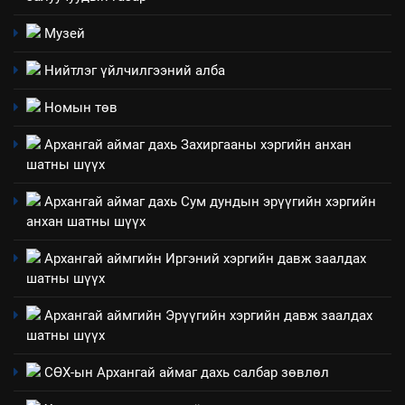
Нээлттэй засгийн түншлэл
үзүүлэх буюу үзүүлж байгаа
долоо хоног-2025
Музей
нөлөөллийн талаарх
НЭЭЛТТЭЙ ЗАСГИЙН ТҮНШЛЭЛ
мэдээлэл
Нийтлэг үйлчилгээний алба
2
Номын төв
“БИД ИРГЭДЭЭ СОНСОЖ,
Архангай аймаг дахь Захиргааны хэргийн анхан
ШИЙДНЭ” ӨДРИЙГ ЗОХИОН
шатны шүүх
БАЙГУУЛНА
ЗАР
ТАЗ-ЫН САЛБАР ЗӨВЛӨЛ
Архангай аймаг дахь Сум дундын эрүүгийн хэргийн
анхан шатны шүүх
3
Архангай аймгийн Иргэний хэргийн давж заалдах
ТАЗ-ЫН САЛБАР ЗӨВЛӨЛ
шатны шүүх
Архангай аймгийн Эрүүгийн хэргийн давж заалдах
шатны шүүх
4
Төрийн албаны зөвлөлийн
СӨХ-ын Архангай аймаг дахь салбар зөвлөл
Архангай аймаг дахь салбар