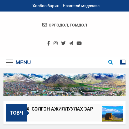
Skip
Холбоо барих
Нээлттэй мэдээлэл
to
content
ӨРГӨДӨЛ, ГОМДОЛ
Архангай
Аймаг
MENU
ЛЖҮҮЛЭХ, СЭЛГЭН АЖИЛЛУУЛАХ ЗАР
АР
ТОВЧ
2023