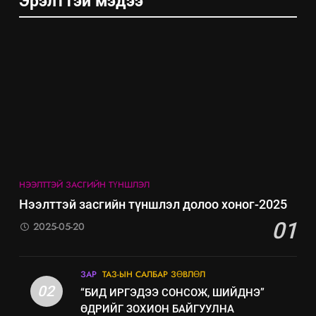
Эрэлттэй мэдээ
7
Үйл ажиллагаандаа мөрдөж
байгаа хууль тогтоомж
ИЛ ТОД БАЙДАЛ
8
Мэдээлэл хариуцагчийн
явуулж байгаа үйл ажиллагаа,
үйлдвэрлэл, үйлчилгээ,
ИЛ ТОД БАЙДАЛ
ашиглаж байгаа техник,
НЭЭЛТТЭЙ ЗАСГИЙН ТҮНШЛЭЛ
технологийн хүн, мал, амьтны
эрүүл мэнд, байгаль орчинд
Нээлттэй засгийн түншлэл долоо хоног-2025
үзүүлэх буюу үзүүлж байгаа
01
2025-05-20
нөлөөллийн талаарх
мэдээлэл
ЗАР
ТАЗ-ЫН САЛБАР ЗӨВЛӨЛ
02
“БИД ИРГЭДЭЭ СОНСОЖ, ШИЙДНЭ”
ӨДРИЙГ ЗОХИОН БАЙГУУЛНА