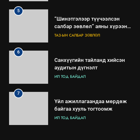
ажиллагааны жилийн
төлөвлөгөө
5
“Шинэтгэлээр түүчээлсэн
салбар зөвлөл” аяны хүрээнд
зохион байгуулах арга
ТАЗ-ЫН САЛБАР ЗӨВЛӨЛ
хэмжээний төлөвлөгөө
6
Санхүүгийн тайланд хийсэн
аудитын дүгнэлт
ИЛ ТОД БАЙДАЛ
7
Үйл ажиллагаандаа мөрдөж
байгаа хууль тогтоомж
ИЛ ТОД БАЙДАЛ
8