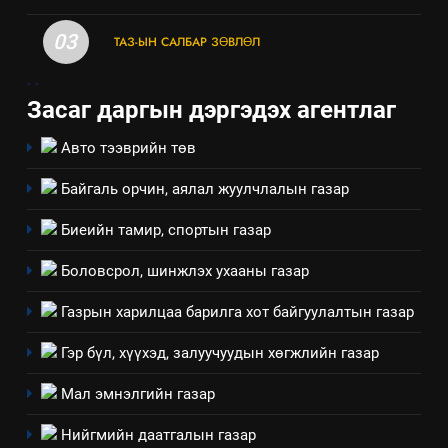
03
ТАЗ-ЫН САЛБАР ЗӨВЛӨЛ
.
.
Засаг даргын дэргэдэх агентлаг
Авто тээврийн төв
Байгаль орчин, аялал жуулчлалын газар
5
“Шинэтгэлээр түүчээлсэн
Биеийн тамир, спортын газар
салбар зөвлөл” аяны хүрээнд
зохион байгуулах арга
Боловсрол, шинжлэх ухааны газар
ТАЗ-ЫН САЛБАР ЗӨВЛӨЛ
хэмжээний төлөвлөгөө
Газрын харилцаа барилга хот байгуулалтын газар
6
Санхүүгийн тайланд хийсэн
Гэр бүл, хүүхэд, залуучуудын хөгжлийн газар
аудитын дүгнэлт
Мал эмнэлгийн газар
ИЛ ТОД БАЙДАЛ
Нийгмийн даатгалын газар