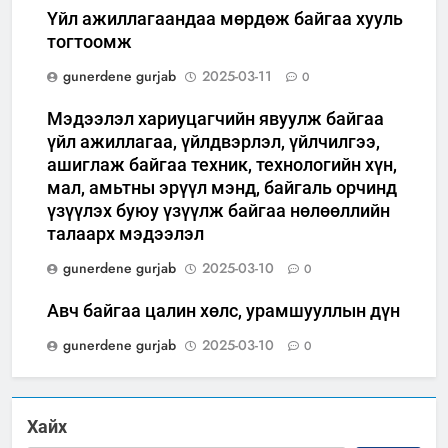
Үйл ажиллагаандаа мөрдөж байгаа хууль
тогтоомж
gunerdene gurjab
2025-03-11
0
Мэдээлэл хариуцагчийн явуулж байгаа
үйл ажиллагаа, үйлдвэрлэл, үйлчилгээ,
ашиглаж байгаа техник, технологийн хүн,
мал, амьтны эрүүл мэнд, байгаль орчинд
үзүүлэх буюу үзүүлж байгаа нөлөөллийн
талаарх мэдээлэл
gunerdene gurjab
2025-03-10
0
Авч байгаа цалин хөлс, урамшууллын дүн
gunerdene gurjab
2025-03-10
0
Хайх