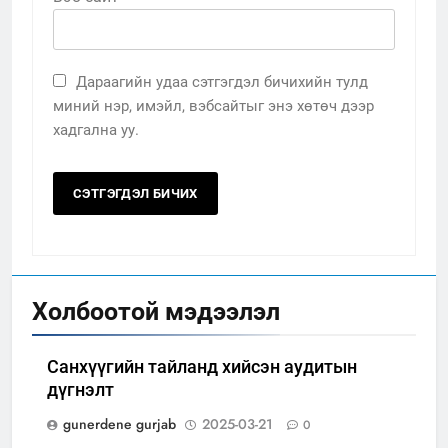
Дараагийн удаа сэтгэгдэл бичихийн тулд
миний нэр, имэйл, вэбсайтыг энэ хөтөч дээр
хадгална уу.
Холбоотой мэдээлэл
Санхүүгийн тайланд хийсэн аудитын
дүгнэлт
gunerdene gurjab
2025-03-21
0