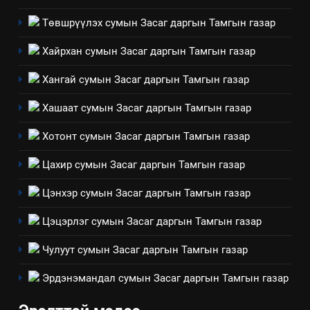
Төвшрүүлэх сумын Засаг даргын Тамгын газар
4
Хайрхан сумын Засаг даргын Тамгын газар
Төрийн албаны зөвлөлийн
Архангай аймаг дахь салбар
Хангай сумын Засаг даргын Тамгын газар
зөвлөлийн 2025 оны үйл
ТАЗ-ЫН САЛБАР ЗӨВЛӨЛ
Хашаат сумын Засаг даргын Тамгын газар
ажиллагааны жилийн
төлөвлөгөө
5
Хотонт сумын Засаг даргын Тамгын газар
“Шинэтгэлээр түүчээлсэн
Цахир сумын Засаг даргын Тамгын газар
салбар зөвлөл” аяны хүрээнд
зохион байгуулах арга
ТАЗ-ЫН САЛБАР ЗӨВЛӨЛ
Цэнхэр сумын Засаг даргын Тамгын газар
хэмжээний төлөвлөгөө
Цэцэрлэг сумын Засаг даргын Тамгын газар
6
Санхүүгийн тайланд хийсэн
Чулуут сумын Засаг даргын Тамгын газар
аудитын дүгнэлт
Эрдэнэмандал сумын Засаг даргын Тамгын газар
ИЛ ТОД БАЙДАЛ