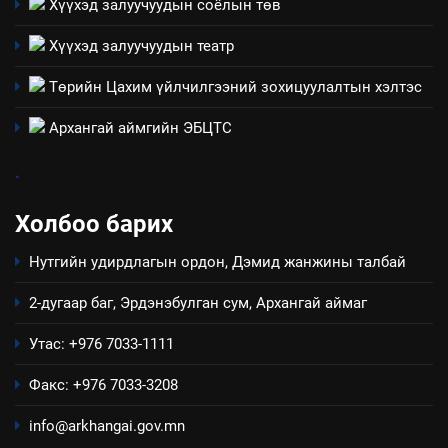
Хүүхэд залуучуудын соёлын төв
зөвлөлийн 2025 оны үйл
ТАЗ-ЫН САЛБАР ЗӨВЛӨЛ
ажиллагааны жилийн
Хүүхэд залуучуудын театр
төлөвлөгөө
5
Төрийн Цахим үйлчилгээний зохицуулалтын хэлтэс
“Шинэтгэлээр түүчээлсэн
салбар зөвлөл” аяны хүрээнд
Архангай аймгийн ЭБЦТС
зохион байгуулах арга
ТАЗ-ЫН САЛБАР ЗӨВЛӨЛ
хэмжээний төлөвлөгөө
.
6
Холбоо барих
Санхүүгийн тайланд хийсэн
аудитын дүгнэлт
Нутгийн удирдлагын ордон, Дэмид жанжины талбай
ИЛ ТОД БАЙДАЛ
2-дугаар баг, Эрдэнэбулган сум, Архангай аймаг
7
Утас: +976 7033-1111
Үйл ажиллагаандаа мөрдөж
байгаа хууль тогтоомж
Факс: +976 7033-3208
ИЛ ТОД БАЙДАЛ
info@arkhangai.gov.mn