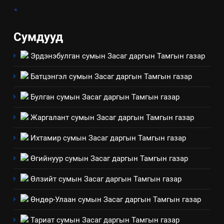
.
Мэдээлэл хариуцагчийн
явуулж байгаа үйл ажиллагаа,
үйлдвэрлэл, үйлчилгээ,
ИЛ ТОД БАЙДАЛ
Сумдууд
ашиглаж байгаа техник,
технологийн хүн, мал, амьтны
Эрдэнэбулган сумын Засаг даргын Тамгын газар
1
эрүүл мэнд, байгаль орчинд
Нээлттэй засгийн түншлэл
үзүүлэх буюу үзүүлж байгаа
Батцэнгэл сумын Засаг даргын Тамгын газар
долоо хоног-2025
нөлөөллийн талаарх
НЭЭЛТТЭЙ ЗАСГИЙН ТҮНШЛЭЛ
Булган сумын Засаг даргын Тамгын газар
мэдээлэл
Жаргалант сумын Засаг даргын Тамгын газар
2
“БИД ИРГЭДЭЭ СОНСОЖ,
Ихтамир сумын Засаг даргын Тамгын газар
ШИЙДНЭ” ӨДРИЙГ ЗОХИОН
Өгийнуур сумын Засаг даргын Тамгын газар
БАЙГУУЛНА
ЗАР
ТАЗ-ЫН САЛБАР ЗӨВЛӨЛ
Өлзийт сумын Засаг даргын Тамгын газар
3
Өндөр-Улаан сумын Засаг даргын Тамгын газар
ТАЗ-ЫН САЛБАР ЗӨВЛӨЛ
Тариат сумын Засаг даргын Тамгын газар