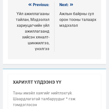
Previous:
Next:
Мэдээний
цэс
Үйл ажиллагааны
Ажлын байрны сул
тайлан, Мэдээлэл
орон тооны талаарх
хариуцагчийн үйл
мэдээлэл
ажиллагаанд
хийсэн хяналт-
шинжилгээ,
үнэлгээ
ХАРИУЛТ ҮЛДЭЭНЭ ҮҮ
Таны имэйл хаягийг нийтлэхгүй.
Шаардлагатай талбаруудыг
*
гэж
тэмдэглэсэн