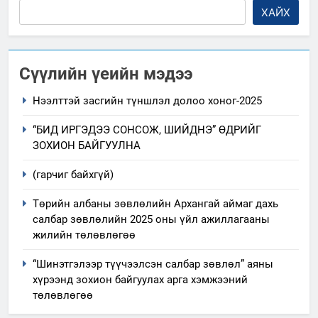
ХАЙХ
Сүүлийн үеийн мэдээ
Нээлттэй засгийн түншлэл долоо хоног-2025
“БИД ИРГЭДЭЭ СОНСОЖ, ШИЙДНЭ” ӨДРИЙГ
ЗОХИОН БАЙГУУЛНА
(гарчиг байхгүй)
Төрийн албаны зөвлөлийн Архангай аймаг дахь
салбар зөвлөлийн 2025 оны үйл ажиллагааны
жилийн төлөвлөгөө
“Шинэтгэлээр түүчээлсэн салбар зөвлөл” аяны
хүрээнд зохион байгуулах арга хэмжээний
төлөвлөгөө