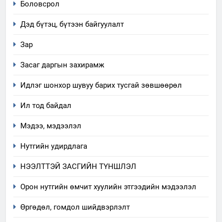
Боловсрол
Дэд бүтэц, бүтээн байгуулалт
Зар
Засаг даргын захирамж
Идлэг шонхор шувуу барих тусгай зөвшөөрөл
Ил тод байдал
Мэдээ, мэдээлэл
Нутгийн удирдлага
5
НЭЭЛТТЭЙ ЗАСГИЙН ТҮНШЛЭЛ
“Шинэтгэлээр түүчээлсэн
салбар зөвлөл” аяны хүрээнд
Орон нутгийн өмчит хуулийн этгээдийн мэдээлэл
зохион байгуулах арга
ТАЗ-ЫН САЛБАР ЗӨВЛӨЛ
Өргөдөл, гомдол шийдвэрлэлт
хэмжээний төлөвлөгөө