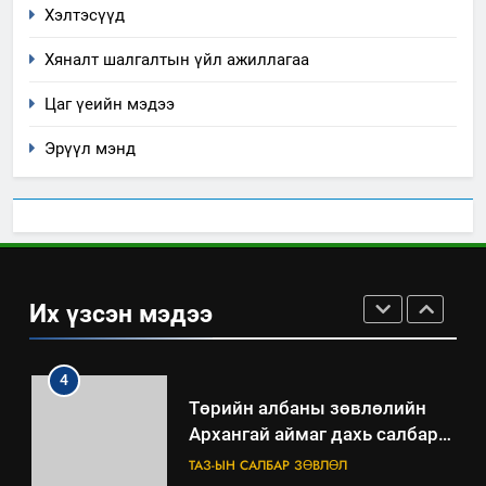
долоо хоног-2025
Хэлтэсүүд
нөлөөллийн талаарх
НЭЭЛТТЭЙ ЗАСГИЙН ТҮНШЛЭЛ
мэдээлэл
Хяналт шалгалтын үйл ажиллагаа
2
Цаг үеийн мэдээ
“БИД ИРГЭДЭЭ СОНСОЖ,
ШИЙДНЭ” ӨДРИЙГ ЗОХИОН
Эрүүл мэнд
БАЙГУУЛНА
ЗАР
ТАЗ-ЫН САЛБАР ЗӨВЛӨЛ
3
ТАЗ-ЫН САЛБАР ЗӨВЛӨЛ
Их үзсэн мэдээ
4
Төрийн албаны зөвлөлийн
Архангай аймаг дахь салбар
зөвлөлийн 2025 оны үйл
ТАЗ-ЫН САЛБАР ЗӨВЛӨЛ