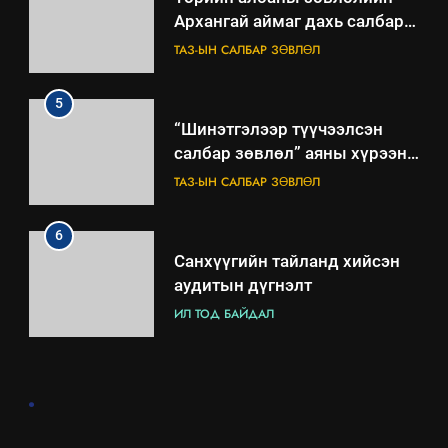
Архангай аймаг дахь салбар
зөвлөлийн 2025 оны үйл
ТАЗ-ЫН САЛБАР ЗӨВЛӨЛ
ажиллагааны жилийн
төлөвлөгөө
5
“Шинэтгэлээр түүчээлсэн
салбар зөвлөл” аяны хүрээнд
зохион байгуулах арга
ТАЗ-ЫН САЛБАР ЗӨВЛӨЛ
хэмжээний төлөвлөгөө
6
Санхүүгийн тайланд хийсэн
аудитын дүгнэлт
ИЛ ТОД БАЙДАЛ
7
.
Үйл ажиллагаандаа мөрдөж
байгаа хууль тогтоомж
ИЛ ТОД БАЙДАЛ