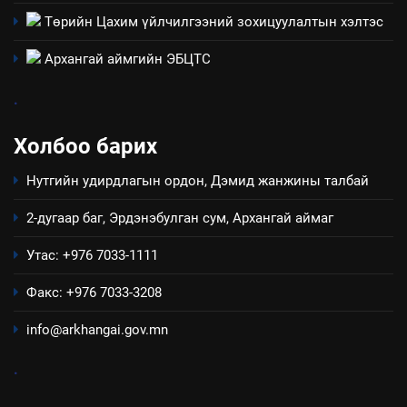
4
Төрийн Цахим үйлчилгээний зохицуулалтын хэлтэс
Төрийн албаны зөвлөлийн
Архангай аймаг дахь салбар
Архангай аймгийн ЭБЦТС
зөвлөлийн 2025 оны үйл
ТАЗ-ЫН САЛБАР ЗӨВЛӨЛ
ажиллагааны жилийн
.
төлөвлөгөө
5
Холбоо барих
“Шинэтгэлээр түүчээлсэн
салбар зөвлөл” аяны хүрээнд
Нутгийн удирдлагын ордон, Дэмид жанжины талбай
зохион байгуулах арга
ТАЗ-ЫН САЛБАР ЗӨВЛӨЛ
хэмжээний төлөвлөгөө
2-дугаар баг, Эрдэнэбулган сум, Архангай аймаг
6
Утас: +976 7033-1111
Санхүүгийн тайланд хийсэн
аудитын дүгнэлт
Факс: +976 7033-3208
ИЛ ТОД БАЙДАЛ
info@arkhangai.gov.mn
7
.
Үйл ажиллагаандаа мөрдөж