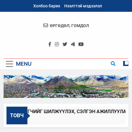
Skip
Холбоо барих
Нээлттэй мэдээлэл
to
content
ӨРГӨДӨЛ, ГОМДОЛ
Архангай
Аймаг
MENU
БАН ХААГЧИЙГ ШИЛЖҮҮЛЭХ, СЭЛГЭН АЖИЛЛУУЛАХ ЗАР
ТОВЧ