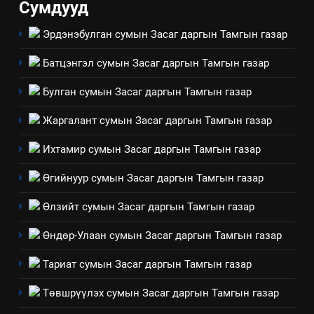
Сумдууд
Эрдэнэбулган сумын Засаг даргын Тамгын газар
8
Мэдээлэл хариуцагчийн
Батцэнгэл сумын Засаг даргын Тамгын газар
явуулж байгаа үйл ажиллагаа,
үйлдвэрлэл, үйлчилгээ,
ИЛ ТОД БАЙДАЛ
Булган сумын Засаг даргын Тамгын газар
ашиглаж байгаа техник,
Жаргалант сумын Засаг даргын Тамгын газар
технологийн хүн, мал, амьтны
1
эрүүл мэнд, байгаль орчинд
Нээлттэй засгийн түншлэл
Ихтамир сумын Засаг даргын Тамгын газар
үзүүлэх буюу үзүүлж байгаа
долоо хоног-2025
нөлөөллийн талаарх
Өгийнуур сумын Засаг даргын Тамгын газар
НЭЭЛТТЭЙ ЗАСГИЙН ТҮНШЛЭЛ
мэдээлэл
Өлзийт сумын Засаг даргын Тамгын газар
2
Өндөр-Улаан сумын Засаг даргын Тамгын газар
“БИД ИРГЭДЭЭ СОНСОЖ,
ШИЙДНЭ” ӨДРИЙГ ЗОХИОН
Тариат сумын Засаг даргын Тамгын газар
БАЙГУУЛНА
ЗАР
ТАЗ-ЫН САЛБАР ЗӨВЛӨЛ
Төвшрүүлэх сумын Засаг даргын Тамгын газар
3