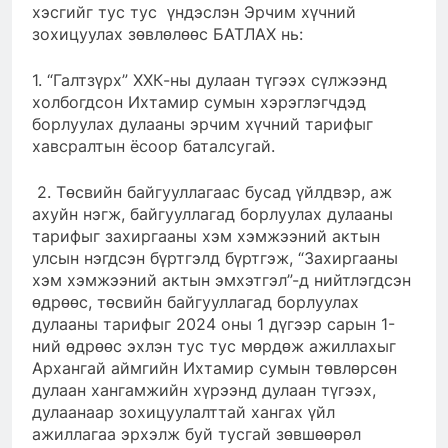
хэсгийг тус тус үндэслэн Эрчим хүчний
зохицуулах зөвлөлөөс БАТЛАХ нь:
1. “Галтзүрх” ХХК-ны дулаан түгээх сүлжээнд
холбогдсон Ихтамир сумын хэрэглэгчдэд
борлуулах дулааны эрчим хүчний тарифыг
хавсралтын ёсоор баталсугай.
2. Төсвийн байгууллагаас бусад үйлдвэр, аж
ахуйн нэгж, байгууллагад борлуулах дулааны
тарифыг захиргааны хэм хэмжээний актын
улсын нэгдсэн бүртгэлд бүртгэж, “Захиргааны
хэм хэмжээний актын эмхэтгэл”-д нийтлэгдсэн
өдрөөс, төсвийн байгууллагад борлуулах
дулааны тарифыг 2024 оны 1 дүгээр сарын 1-
ний өдрөөс эхлэн тус тус мөрдөж ажиллахыг
Архангай аймгийн Ихтамир сумын төвлөрсөн
дулаан хангамжийн хүрээнд дулаан түгээх,
дулаанаар зохицуулалттай хангах үйл
ажиллагаа эрхэлж буй тусгай зөвшөөрөл