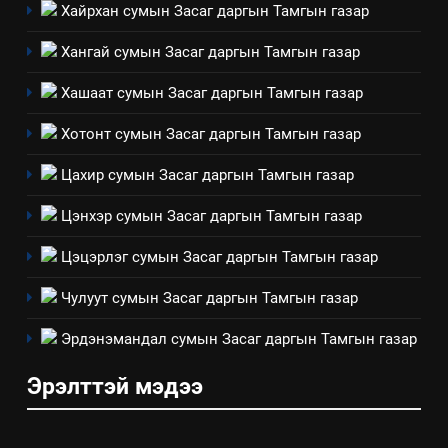
Хайрхан сумын Засаг даргын Тамгын газар
Хангай сумын Засаг даргын Тамгын газар
ТАЗ-ЫН САЛБАР ЗӨВЛӨЛ
Хашаат сумын Засаг даргын Тамгын газар
4
Хотонт сумын Засаг даргын Тамгын газар
Төрийн албаны зөвлөлийн
Цахир сумын Засаг даргын Тамгын газар
Архангай аймаг дахь салбар
зөвлөлийн 2025 оны үйл
ТАЗ-ЫН САЛБАР ЗӨВЛӨЛ
Цэнхэр сумын Засаг даргын Тамгын газар
ажиллагааны жилийн
төлөвлөгөө
Цэцэрлэг сумын Засаг даргын Тамгын газар
5
“Шинэтгэлээр түүчээлсэн
Чулуут сумын Засаг даргын Тамгын газар
салбар зөвлөл” аяны хүрээнд
зохион байгуулах арга
Эрдэнэмандал сумын Засаг даргын Тамгын газар
ТАЗ-ЫН САЛБАР ЗӨВЛӨЛ
хэмжээний төлөвлөгөө
Эрэлттэй мэдээ
6
Санхүүгийн тайланд хийсэн
аудитын дүгнэлт