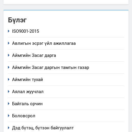
Бүлэг
ISO9001-2015
Авлигын эсрэг үйл ажиллагаа
Аймгийн Засаг дарга
Аймгийн Засаг даргын тамгын газар
Аймгийн тухай
Аялал жуучлал
Байгаль орчин
Боловсрол
Дэд бүтэц, бүтээн байгуулалт