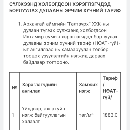
СҮЛЖЭЭНД ХОЛБОГДСОН ХЭРЭГЛЭГЧДЭД
БОРЛУУЛАХ ДУЛААНЫ ЭРЧИМ ХҮЧНИЙ ТАРИФ
Архангай аймгийн “Галтзүрх” ХХК-ны
дулаан түгээх сүлжээнд холбогдсон
Ихтамир сумын хэрэглэгчдэд борлуулах
дулааны эрчим хүчний тариф (НӨАТ-гүй)-
ыг ангиллаас нь хамааруулан төлбөр
тооцох үзүүлэлтийн нэгжид дараах
байдлаар тогтооно.
Тариф
Хэрэглэгчдийн
Хэмжих
/
№
ангилал
нэгж
НӨАТ-
гүй
/
Үйлдвэр, аж ахуйн
1
нэгж байгууллагын
төг/м³
1883.0
халаалт