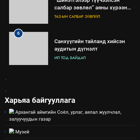
“Шинэтгэлээр түүчээлсэн
салбар зөвлөл” аяны хүрээнд
зохион байгуулах арга
ТАЗ-ЫН САЛБАР ЗӨВЛӨЛ
хэмжээний төлөвлөгөө
6
Санхүүгийн тайланд хийсэн
аудитын дүгнэлт
ИЛ ТОД БАЙДАЛ
7
.
Үйл ажиллагаандаа мөрдөж
.
байгаа хууль тогтоомж
Харьяа байгууллага
ИЛ ТОД БАЙДАЛ
Архангай аймгийн Соёл, урлаг, аялал жуулчлал,
8
залуучуудын газар
Мэдээлэл хариуцагчийн
явуулж байгаа үйл ажиллагаа,
Музей
үйлдвэрлэл, үйлчилгээ,