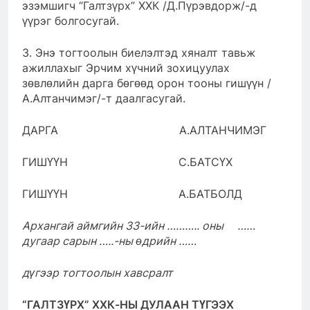
эзэмшигч “Галтзүрх” ХХК /Д.Пүрэвдорж/-д
үүрэг болгосугай.
3. Энэ тогтоолын биелэлтэд хяналт тавьж
ажиллахыг Эрчим хүчний зохицуулах
зөвлөлийн дарга бөгөөд орон тооны гишүүн /
А.Алтанчимэг/-т даалгасугай.
ДАРГА А.АЛТАНЧИМЭГ
ГИШҮҮН С.БАТСҮХ
ГИШҮҮН А.БАТБОЛД
Архангай аймгийн ЗЗ-ийн ……….. оны ……
дугаар сарын …..-ны өдрийн ……
д
ү
г
ээ
р тогтоол
ын хавсралт
“ГАЛТЗҮРХ” ХХК
-НЫ ДУЛААН ТҮГЭЭХ