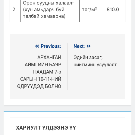
Орон сууцны халаалт
2
(хүн амьдарч буй
төг/м²
810.0
талбай хамаарна)
Previous:
Next:
Мэдээний
цэс
АРХАНГАЙ
Эдийн засаг,
АЙМГИЙН БАЯР
нийгмийн үзүүлэлт
НААДАМ 7-р
САРЫН 10-11-НИЙ
ӨДРҮҮДЭД БОЛНО
ХАРИУЛТ ҮЛДЭЭНЭ ҮҮ