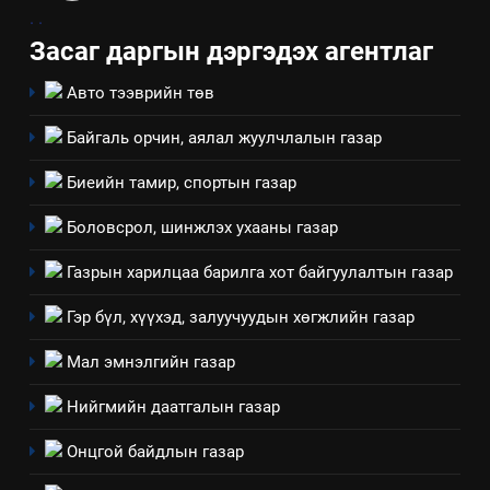
.
.
Засаг даргын дэргэдэх агентлаг
Авто тээврийн төв
Байгаль орчин, аялал жуулчлалын газар
Биеийн тамир, спортын газар
Боловсрол, шинжлэх ухааны газар
Газрын харилцаа барилга хот байгуулалтын газар
5
“Шинэтгэлээр түүчээлсэн
Гэр бүл, хүүхэд, залуучуудын хөгжлийн газар
салбар зөвлөл” аяны хүрээнд
Мал эмнэлгийн газар
зохион байгуулах арга
ТАЗ-ЫН САЛБАР ЗӨВЛӨЛ
хэмжээний төлөвлөгөө
Нийгмийн даатгалын газар
6
Онцгой байдлын газар
Санхүүгийн тайланд хийсэн
аудитын дүгнэлт