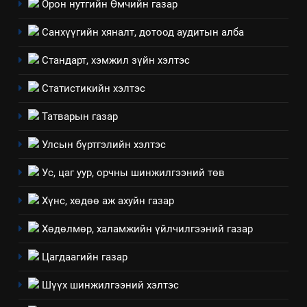
Орон нутгийн Өмчийн газар
ИЛ ТОД БАЙДАЛ
Санхүүгийн хяналт, дотоод аудитын алба
7
Стандарт, хэмжил зүйн хэлтэс
Үйл ажиллагаандаа мөрдөж
байгаа хууль тогтоомж
Статистикийн хэлтэс
ИЛ ТОД БАЙДАЛ
Татварын газар
8
Улсын бүртгэлийн хэлтэс
Мэдээлэл хариуцагчийн
Ус, цаг уур, орчны шинжилгээний төв
явуулж байгаа үйл ажиллагаа,
үйлдвэрлэл, үйлчилгээ,
ИЛ ТОД БАЙДАЛ
Хүнс, хөдөө аж ахуйн газар
ашиглаж байгаа техник,
технологийн хүн, мал, амьтны
Хөдөлмөр, халамжийн үйлчилгээний газар
1
эрүүл мэнд, байгаль орчинд
Нээлттэй засгийн түншлэл
Цагдаагийн газар
үзүүлэх буюу үзүүлж байгаа
долоо хоног-2025
нөлөөллийн талаарх
Шүүх шинжилгээний хэлтэс
НЭЭЛТТЭЙ ЗАСГИЙН ТҮНШЛЭЛ
мэдээлэл