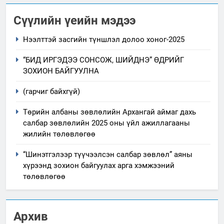
Сүүлийн үеийн мэдээ
Нээлттэй засгийн түншлэл долоо хоног-2025
“БИД ИРГЭДЭЭ СОНСОЖ, ШИЙДНЭ” ӨДРИЙГ
ЗОХИОН БАЙГУУЛНА
(гарчиг байхгүй)
Төрийн албаны зөвлөлийн Архангай аймаг дахь
салбар зөвлөлийн 2025 оны үйл ажиллагааны
жилийн төлөвлөгөө
“Шинэтгэлээр түүчээлсэн салбар зөвлөл” аяны
хүрээнд зохион байгуулах арга хэмжээний
төлөвлөгөө
Архив