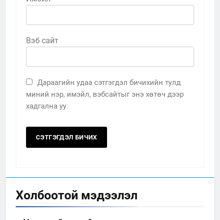
Вэб сайт
Дараагийн удаа сэтгэгдэл бичихийн тулд
миний нэр, имэйл, вэбсайтыг энэ хөтөч дээр
хадгална уу.
Холбоотой мэдээлэл