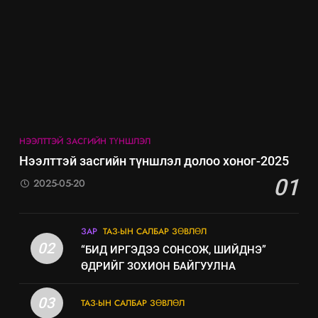
ИЛ ТОД БАЙДАЛ
7
Үйл ажиллагаандаа мөрдөж
байгаа хууль тогтоомж
ИЛ ТОД БАЙДАЛ
НЭЭЛТТЭЙ ЗАСГИЙН ТҮНШЛЭЛ
8
Нээлттэй засгийн түншлэл долоо хоног-2025
Мэдээлэл хариуцагчийн
01
2025-05-20
явуулж байгаа үйл ажиллагаа,
үйлдвэрлэл, үйлчилгээ,
ИЛ ТОД БАЙДАЛ
ашиглаж байгаа техник,
ЗАР
ТАЗ-ЫН САЛБАР ЗӨВЛӨЛ
технологийн хүн, мал, амьтны
02
“БИД ИРГЭДЭЭ СОНСОЖ, ШИЙДНЭ”
эрүүл мэнд, байгаль орчинд
ӨДРИЙГ ЗОХИОН БАЙГУУЛНА
үзүүлэх буюу үзүүлж байгаа
нөлөөллийн талаарх
03
ТАЗ-ЫН САЛБАР ЗӨВЛӨЛ
мэдээлэл