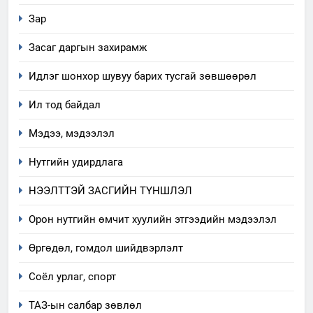
Зар
Засаг даргын захирамж
Идлэг шонхор шувуу барих тусгай зөвшөөрөл
Ил тод байдал
Мэдээ, мэдээлэл
Нутгийн удирдлага
НЭЭЛТТЭЙ ЗАСГИЙН ТҮНШЛЭЛ
Орон нутгийн өмчит хуулийн этгээдийн мэдээлэл
Өргөдөл, гомдол шийдвэрлэлт
5
Соёл урлаг, спорт
“Шинэтгэлээр түүчээлсэн
ТАЗ-ын салбар зөвлөл
салбар зөвлөл” аяны хүрээнд