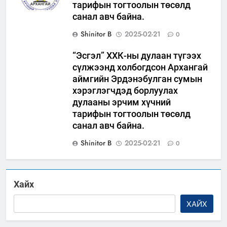
тарифын тогтоолын төсөлд
санал авч байна.
Shinitor B
2025-02-21
0
“Эсгэл” ХХК-ны дулаан түгээх
сүлжээнд холбогдсон Архангай
аймгийн Эрдэнэбулган сумын
хэрэглэгчдэд борлуулах
дулааны эрчим хүчний
тарифын тогтоолын төсөлд
санал авч байна.
Shinitor B
2025-02-21
0
Хайх
ХАЙХ