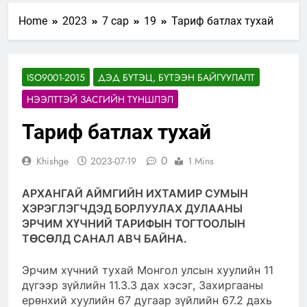
Home
2023
7 сар
19
Тариф батлах тухай
ISO9001-2015
ДЭД БҮТЭЦ, БҮТЭЭН БАЙГУУЛАЛТ
НЭЭЛТТЭЙ ЗАСГИЙН ТҮНШЛЭЛ
Тариф батлах тухай
0
Khishge
2023-07-19
1 Mins
АРХАНГАЙ АЙМГИЙН ИХТАМИР СУМЫН
ХЭРЭГЛЭГЧДЭД БОРЛУУЛАХ ДУЛААНЫ
ЭРЧИМ ХҮЧНИЙ ТАРИФЫН ТОГТООЛЫН
ТӨСӨЛД САНАЛ АВЧ БАЙНА.
Эрчим хүчний тухай Монгол улсын хуулийн 11
дүгээр зүйлийн 11.3.3 дах хэсэг, Захиргааны
ерөнхий хуулийн 67 дугаар зүйлийн 67.2 дахь