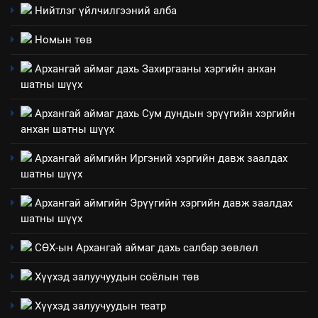
ИЛ ТОД БАЙДАЛ
Нийтлэг үйлчилгээний алба
ашиглаж байгаа техник,
технологийн хүн, мал, амьтны
1
Номын төв
эрүүл мэнд, байгаль орчинд
Нээлттэй засгийн түншлэл
үзүүлэх буюу үзүүлж байгаа
Архангай аймаг дахь Захиргааны хэргийн анхан
долоо хоног-2025
нөлөөллийн талаарх
шатны шүүх
НЭЭЛТТЭЙ ЗАСГИЙН ТҮНШЛЭЛ
мэдээлэл
Архангай аймаг дахь Сум дундын эрүүгийн хэргийн
анхан шатны шүүх
2
“БИД ИРГЭДЭЭ СОНСОЖ,
Архангай аймгийн Иргэний хэргийн давж заалдах
ШИЙДНЭ” ӨДРИЙГ ЗОХИОН
шатны шүүх
БАЙГУУЛНА
ЗАР
ТАЗ-ЫН САЛБАР ЗӨВЛӨЛ
Архангай аймгийн Эрүүгийн хэргийн давж заалдах
шатны шүүх
3
СӨХ-ын Архангай аймаг дахь салбар зөвлөл
ТАЗ-ЫН САЛБАР ЗӨВЛӨЛ
Хүүхэд залуучуудын соёлын төв
Хүүхэд залуучуудын театр