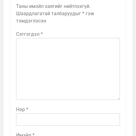
Таны имэйл хаягийг нийтлэхгүй.
Шаардлагатай талбаруудыг
*
гэж
тэмдэглэсэн
Сэтгэгдэл
*
Нэр
*
Имэйл
*