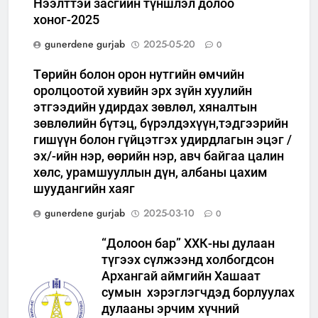
Нээлттэй засгийн түншлэл долоо
хоног-2025
gunerdene gurjab
2025-05-20
0
Төрийн болон орон нутгийн өмчийн
оролцоотой хувийн эрх зүйн хуулийн
этгээдийн удирдах зөвлөл, хяналтын
зөвлөлийн бүтэц, бүрэлдэхүүн,тэдгээрийн
гишүүн болон гүйцэтгэх удирдлагын эцэг /
эх/-ийн нэр, өөрийн нэр, авч байгаа цалин
хөлс, урамшууллын дүн, албаны цахим
шуудангийн хаяг
gunerdene gurjab
2025-03-10
0
“Долоон бар” ХХК-ны дулаан
түгээх сүлжээнд холбогдсон
Архангай аймгийн Хашаат
сумын хэрэглэгчдэд борлуулах
дулааны эрчим хүчний