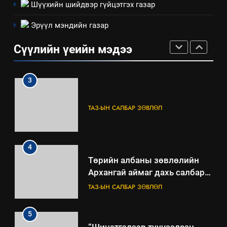
Шүүхийн шийдвэр гүйцэтгэх газар
2
Эрүүл мэндийн газар
“БИД ИРГЭДЭЭ СОНСОЖ,
ШИЙДНЭ” ӨДРИЙГ ЗОХИОН
Сүүлийн үеийн мэдээ
БАЙГУУЛНА
ЗАР
ТАЗ-ЫН САЛБАР ЗӨВЛӨЛ
3
ТАЗ-ЫН САЛБАР ЗӨВЛӨЛ
4
Төрийн албаны зөвлөлийн
Архангай аймаг дахь салбар
зөвлөлийн 2025 оны үйл
ТАЗ-ЫН САЛБАР ЗӨВЛӨЛ
ажиллагааны жилийн
төлөвлөгөө
5