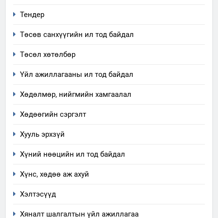
зохион байгуулах арга
ТАЗ-ЫН САЛБАР ЗӨВЛӨЛ
Тендер
хэмжээний төлөвлөгөө
Төсөв санхүүгийн ил тод байдал
6
Санхүүгийн тайланд хийсэн
Төсөл хөтөлбөр
аудитын дүгнэлт
Үйл ажиллагааны ил тод байдал
ИЛ ТОД БАЙДАЛ
Хөдөлмөр, нийгмийн хамгаалал
7
Үйл ажиллагаандаа мөрдөж
Хөдөөгийн сэргэлт
байгаа хууль тогтоомж
Хууль эрхзүй
ИЛ ТОД БАЙДАЛ
Хүний нөөцийн ил тод байдал
8
Хүнс, хөдөө аж ахуй
Мэдээлэл хариуцагчийн
явуулж байгаа үйл ажиллагаа,
Хэлтэсүүд
үйлдвэрлэл, үйлчилгээ,
ИЛ ТОД БАЙДАЛ
ашиглаж байгаа техник,
Хяналт шалгалтын үйл ажиллагаа