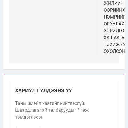
ЖИЛИЙН 
ӨӨРИЙНХӨ
НЭМРИЙГ
ОРУУЛАХ
ЗОРИЛГОО
ХАШААГАА
ТОХИЖУУ
ЭХЭЛСЭН
ХАРИУЛТ ҮЛДЭЭНЭ ҮҮ
Таны имэйл хаягийг нийтлэхгүй.
Шаардлагатай талбаруудыг
*
гэж
тэмдэглэсэн