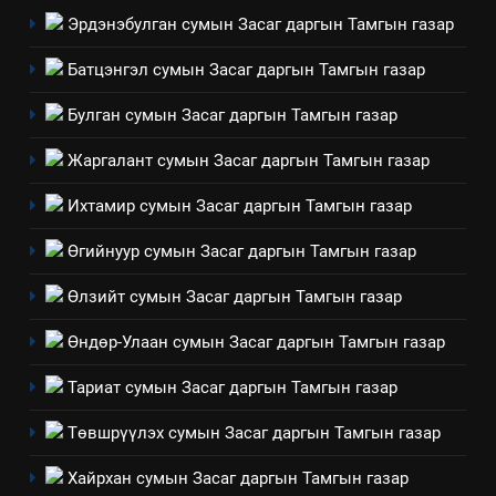
технологийн хүн, мал, амьтны
Эрдэнэбулган сумын Засаг даргын Тамгын газар
1
эрүүл мэнд, байгаль орчинд
Нээлттэй засгийн түншлэл
үзүүлэх буюу үзүүлж байгаа
Батцэнгэл сумын Засаг даргын Тамгын газар
долоо хоног-2025
нөлөөллийн талаарх
НЭЭЛТТЭЙ ЗАСГИЙН ТҮНШЛЭЛ
Булган сумын Засаг даргын Тамгын газар
мэдээлэл
Жаргалант сумын Засаг даргын Тамгын газар
2
“БИД ИРГЭДЭЭ СОНСОЖ,
Ихтамир сумын Засаг даргын Тамгын газар
ШИЙДНЭ” ӨДРИЙГ ЗОХИОН
Өгийнуур сумын Засаг даргын Тамгын газар
БАЙГУУЛНА
ЗАР
ТАЗ-ЫН САЛБАР ЗӨВЛӨЛ
Өлзийт сумын Засаг даргын Тамгын газар
3
Өндөр-Улаан сумын Засаг даргын Тамгын газар
ТАЗ-ЫН САЛБАР ЗӨВЛӨЛ
Тариат сумын Засаг даргын Тамгын газар
Төвшрүүлэх сумын Засаг даргын Тамгын газар
4
Хайрхан сумын Засаг даргын Тамгын газар
Төрийн албаны зөвлөлийн