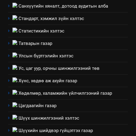
Санхүүгийн хяналт, дотоод аудитын алба
8
Стандарт, хэмжил зүйн хэлтэс
Мэдээлэл хариуцагчийн
явуулж байгаа үйл ажиллагаа,
Статистикийн хэлтэс
үйлдвэрлэл, үйлчилгээ,
ИЛ ТОД БАЙДАЛ
Татварын газар
ашиглаж байгаа техник,
технологийн хүн, мал, амьтны
1
Улсын бүртгэлийн хэлтэс
эрүүл мэнд, байгаль орчинд
Нээлттэй засгийн түншлэл
үзүүлэх буюу үзүүлж байгаа
Ус, цаг уур, орчны шинжилгээний төв
долоо хоног-2025
нөлөөллийн талаарх
НЭЭЛТТЭЙ ЗАСГИЙН ТҮНШЛЭЛ
Хүнс, хөдөө аж ахуйн газар
мэдээлэл
Хөдөлмөр, халамжийн үйлчилгээний газар
2
“БИД ИРГЭДЭЭ СОНСОЖ,
Цагдаагийн газар
ШИЙДНЭ” ӨДРИЙГ ЗОХИОН
БАЙГУУЛНА
Шүүх шинжилгээний хэлтэс
ЗАР
ТАЗ-ЫН САЛБАР ЗӨВЛӨЛ
Шүүхийн шийдвэр гүйцэтгэх газар
3