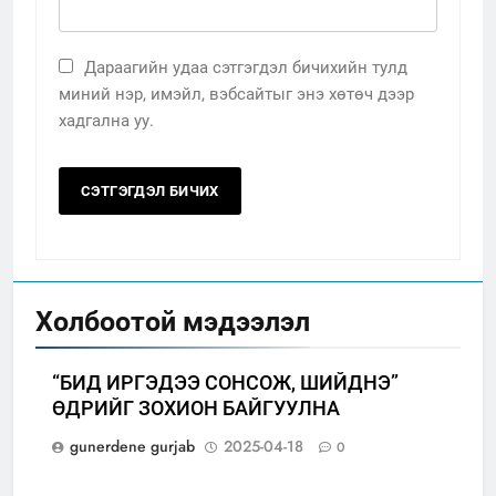
Дараагийн удаа сэтгэгдэл бичихийн тулд
миний нэр, имэйл, вэбсайтыг энэ хөтөч дээр
хадгална уу.
Холбоотой мэдээлэл
“БИД ИРГЭДЭЭ СОНСОЖ, ШИЙДНЭ”
ӨДРИЙГ ЗОХИОН БАЙГУУЛНА
gunerdene gurjab
2025-04-18
0