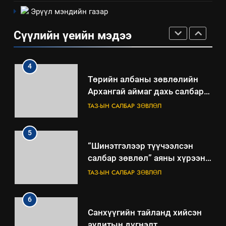
Эрүүл мэндийн газар
ТАЗ-ЫН САЛБАР ЗӨВЛӨЛ
Сүүлийн үеийн мэдээ
4
Төрийн албаны зөвлөлийн
Архангай аймаг дахь салбар
зөвлөлийн 2025 оны үйл
ТАЗ-ЫН САЛБАР ЗӨВЛӨЛ
ажиллагааны жилийн
төлөвлөгөө
5
“Шинэтгэлээр түүчээлсэн
салбар зөвлөл” аяны хүрээнд
зохион байгуулах арга
ТАЗ-ЫН САЛБАР ЗӨВЛӨЛ
хэмжээний төлөвлөгөө
6
Санхүүгийн тайланд хийсэн
аудитын дүгнэлт