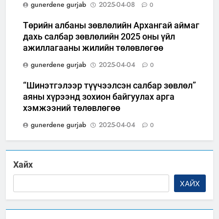
gunerdene gurjab
2025-04-08
0
Төрийн албаны зөвлөлийн Архангай аймаг
дахь салбар зөвлөлийн 2025 оны үйл
ажиллагааны жилийн төлөвлөгөө
gunerdene gurjab
2025-04-04
0
“Шинэтгэлээр түүчээлсэн салбар зөвлөл”
аяны хүрээнд зохион байгуулах арга
хэмжээний төлөвлөгөө
gunerdene gurjab
2025-04-04
0
Хайх
ХАЙХ