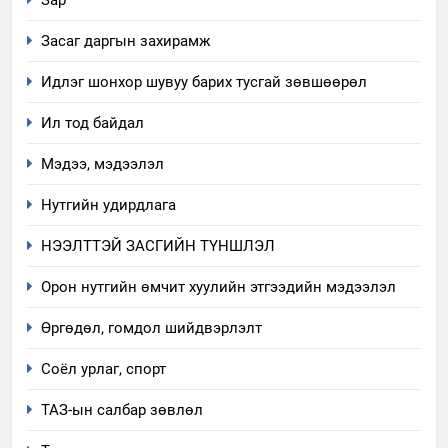
Зар
Засаг даргын захирамж
Идлэг шонхор шувуу барих тусгай зөвшөөрөл
Ил тод байдал
Мэдээ, мэдээлэл
Нутгийн удирдлага
5
НЭЭЛТТЭЙ ЗАСГИЙН ТҮНШЛЭЛ
“Шинэтгэлээр түүчээлсэн
салбар зөвлөл” аяны хүрээнд
Орон нутгийн өмчит хуулийн этгээдийн мэдээлэл
зохион байгуулах арга
ТАЗ-ЫН САЛБАР ЗӨВЛӨЛ
Өргөдөл, гомдол шийдвэрлэлт
хэмжээний төлөвлөгөө
6
Соёл урлаг, спорт
Санхүүгийн тайланд хийсэн
ТАЗ-ын салбар зөвлөл
аудитын дүгнэлт
ИЛ ТОД БАЙДАЛ