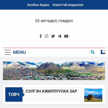
Skip
Холбоо барих
Нээлттэй мэдээлэл
to
content
ӨРГӨДӨЛ, ГОМДОЛ
Архангай
Аймаг
MENU
ЛЖҮҮЛЭХ, СЭЛГЭН АЖИЛЛУУЛАХ ЗАР
АРХ
ТОВЧ
2023