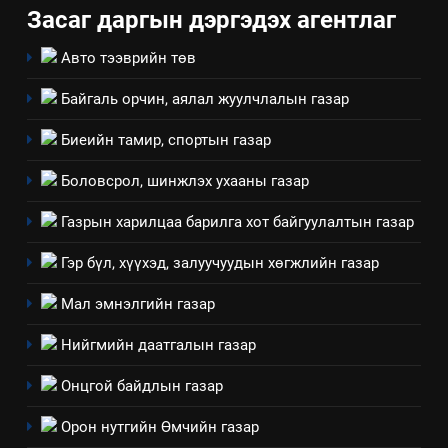
Засаг даргын дэргэдэх агентлаг
Авто тээврийн төв
Байгаль орчин, аялал жуулчлалын газар
5
“Шинэтгэлээр түүчээлсэн
Биеийн тамир, спортын газар
салбар зөвлөл” аяны хүрээнд
зохион байгуулах арга
Боловсрол, шинжлэх ухааны газар
ТАЗ-ЫН САЛБАР ЗӨВЛӨЛ
хэмжээний төлөвлөгөө
Газрын харилцаа барилга хот байгуулалтын газар
6
Санхүүгийн тайланд хийсэн
Гэр бүл, хүүхэд, залуучуудын хөгжлийн газар
аудитын дүгнэлт
Мал эмнэлгийн газар
ИЛ ТОД БАЙДАЛ
Нийгмийн даатгалын газар
7
Онцгой байдлын газар
Үйл ажиллагаандаа мөрдөж
байгаа хууль тогтоомж
Орон нутгийн Өмчийн газар
ИЛ ТОД БАЙДАЛ