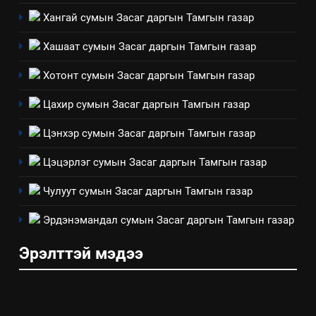
Архангай аймаг дахь салбар
Хангай сумын Засаг даргын Тамгын газар
зөвлөлийн 2025 оны үйл
ТАЗ-ЫН САЛБАР ЗӨВЛӨЛ
Хашаат сумын Засаг даргын Тамгын газар
ажиллагааны жилийн
төлөвлөгөө
5
Хотонт сумын Засаг даргын Тамгын газар
“Шинэтгэлээр түүчээлсэн
Цахир сумын Засаг даргын Тамгын газар
салбар зөвлөл” аяны хүрээнд
зохион байгуулах арга
ТАЗ-ЫН САЛБАР ЗӨВЛӨЛ
Цэнхэр сумын Засаг даргын Тамгын газар
хэмжээний төлөвлөгөө
Цэцэрлэг сумын Засаг даргын Тамгын газар
6
Санхүүгийн тайланд хийсэн
Чулуут сумын Засаг даргын Тамгын газар
аудитын дүгнэлт
Эрдэнэмандал сумын Засаг даргын Тамгын газар
ИЛ ТОД БАЙДАЛ
Эрэлттэй мэдээ
7
Үйл ажиллагаандаа мөрдөж
байгаа хууль тогтоомж
ИЛ ТОД БАЙДАЛ