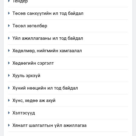
Тендер
Төсөв санхүүгийн ил тод байдал
7
Үйл ажиллагаандаа мөрдөж
Төсөл хөтөлбөр
байгаа хууль тогтоомж
Үйл ажиллагааны ил тод байдал
ИЛ ТОД БАЙДАЛ
Хөдөлмөр, нийгмийн хамгаалал
8
Мэдээлэл хариуцагчийн
Хөдөөгийн сэргэлт
явуулж байгаа үйл ажиллагаа,
Хууль эрхзүй
үйлдвэрлэл, үйлчилгээ,
ИЛ ТОД БАЙДАЛ
ашиглаж байгаа техник,
Хүний нөөцийн ил тод байдал
технологийн хүн, мал, амьтны
1
эрүүл мэнд, байгаль орчинд
Хүнс, хөдөө аж ахуй
Нээлттэй засгийн түншлэл
үзүүлэх буюу үзүүлж байгаа
долоо хоног-2025
Хэлтэсүүд
нөлөөллийн талаарх
НЭЭЛТТЭЙ ЗАСГИЙН ТҮНШЛЭЛ
мэдээлэл
Хяналт шалгалтын үйл ажиллагаа
2