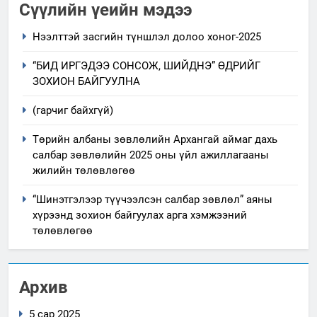
Сүүлийн үеийн мэдээ
Нээлттэй засгийн түншлэл долоо хоног-2025
“БИД ИРГЭДЭЭ СОНСОЖ, ШИЙДНЭ” ӨДРИЙГ
ЗОХИОН БАЙГУУЛНА
(гарчиг байхгүй)
Төрийн албаны зөвлөлийн Архангай аймаг дахь
салбар зөвлөлийн 2025 оны үйл ажиллагааны
жилийн төлөвлөгөө
“Шинэтгэлээр түүчээлсэн салбар зөвлөл” аяны
хүрээнд зохион байгуулах арга хэмжээний
төлөвлөгөө
Архив
5 сар 2025