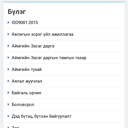
Бүлэг
ISO9001-2015
Авлигын эсрэг үйл ажиллагаа
Аймгийн Засаг дарга
Аймгийн Засаг даргын тамгын газар
Аймгийн тухай
Аялал жуучлал
Байгаль орчин
Боловсрол
Дэд бүтэц, бүтээн байгуулалт