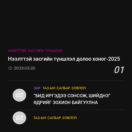
8
Мэдээлэл хариуцагчийн
явуулж байгаа үйл ажиллагаа,
үйлдвэрлэл, үйлчилгээ,
ИЛ ТОД БАЙДАЛ
ашиглаж байгаа техник,
НЭЭЛТТЭЙ ЗАСГИЙН ТҮНШЛЭЛ
технологийн хүн, мал, амьтны
эрүүл мэнд, байгаль орчинд
Нээлттэй засгийн түншлэл долоо хоног-2025
үзүүлэх буюу үзүүлж байгаа
01
2025-05-20
нөлөөллийн талаарх
мэдээлэл
ЗАР
ТАЗ-ЫН САЛБАР ЗӨВЛӨЛ
02
“БИД ИРГЭДЭЭ СОНСОЖ, ШИЙДНЭ”
ӨДРИЙГ ЗОХИОН БАЙГУУЛНА
03
ТАЗ-ЫН САЛБАР ЗӨВЛӨЛ
.
.