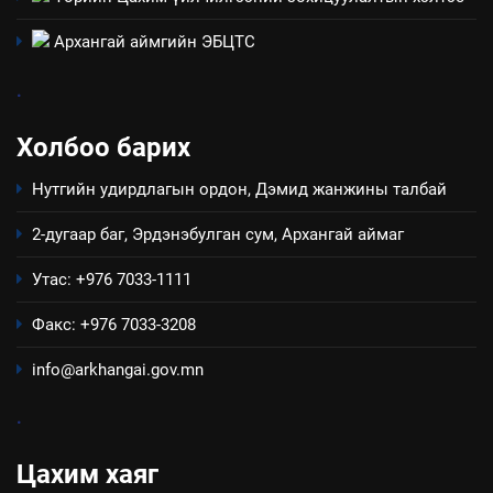
“Шинэтгэлээр түүчээлсэн
салбар зөвлөл” аяны хүрээнд
Архангай аймгийн ЭБЦТС
зохион байгуулах арга
ТАЗ-ЫН САЛБАР ЗӨВЛӨЛ
хэмжээний төлөвлөгөө
.
6
Холбоо барих
Санхүүгийн тайланд хийсэн
аудитын дүгнэлт
Нутгийн удирдлагын ордон, Дэмид жанжины талбай
ИЛ ТОД БАЙДАЛ
2-дугаар баг, Эрдэнэбулган сум, Архангай аймаг
7
Утас: +976 7033-1111
Үйл ажиллагаандаа мөрдөж
байгаа хууль тогтоомж
Факс: +976 7033-3208
ИЛ ТОД БАЙДАЛ
info@arkhangai.gov.mn
8
.
Мэдээлэл хариуцагчийн
явуулж байгаа үйл ажиллагаа,
Цахим хаяг
үйлдвэрлэл, үйлчилгээ,