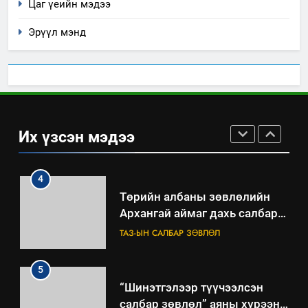
Цаг үеийн мэдээ
“БИД ИРГЭДЭЭ СОНСОЖ,
ШИЙДНЭ” ӨДРИЙГ ЗОХИОН
Эрүүл мэнд
БАЙГУУЛНА
ЗАР
ТАЗ-ЫН САЛБАР ЗӨВЛӨЛ
3
ТАЗ-ЫН САЛБАР ЗӨВЛӨЛ
Их үзсэн мэдээ
4
Төрийн албаны зөвлөлийн
Архангай аймаг дахь салбар
зөвлөлийн 2025 оны үйл
ТАЗ-ЫН САЛБАР ЗӨВЛӨЛ
ажиллагааны жилийн
төлөвлөгөө
5
“Шинэтгэлээр түүчээлсэн
салбар зөвлөл” аяны хүрээнд