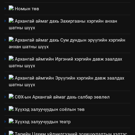
2
Номын төв
“БИД ИРГЭДЭЭ СОНСОЖ,
Архангай аймаг дахь Захиргааны хэргийн анхан
ШИЙДНЭ” ӨДРИЙГ ЗОХИОН
шатны шүүх
БАЙГУУЛНА
ЗАР
ТАЗ-ЫН САЛБАР ЗӨВЛӨЛ
Архангай аймаг дахь Сум дундын эрүүгийн хэргийн
анхан шатны шүүх
3
Архангай аймгийн Иргэний хэргийн давж заалдах
ТАЗ-ЫН САЛБАР ЗӨВЛӨЛ
шатны шүүх
Архангай аймгийн Эрүүгийн хэргийн давж заалдах
шатны шүүх
4
Төрийн албаны зөвлөлийн
СӨХ-ын Архангай аймаг дахь салбар зөвлөл
Архангай аймаг дахь салбар
Хүүхэд залуучуудын соёлын төв
зөвлөлийн 2025 оны үйл
ТАЗ-ЫН САЛБАР ЗӨВЛӨЛ
ажиллагааны жилийн
Хүүхэд залуучуудын театр
төлөвлөгөө
5
Төрийн Цахим үйлчилгээний зохицуулалтын хэлтэс