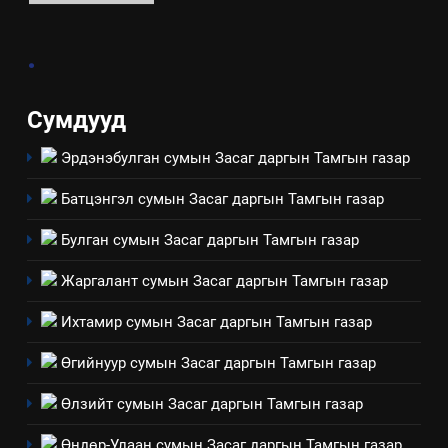
4
.
Төрийн албаны зөвлөлийн
Архангай аймаг дахь салбар
зөвлөлийн 2025 оны үйл
ТАЗ-ЫН САЛБАР ЗӨВЛӨЛ
Сумдууд
ажиллагааны жилийн
төлөвлөгөө
Эрдэнэбулган сумын Засаг даргын Тамгын газар
5
“Шинэтгэлээр түүчээлсэн
Батцэнгэл сумын Засаг даргын Тамгын газар
салбар зөвлөл” аяны хүрээнд
зохион байгуулах арга
ТАЗ-ЫН САЛБАР ЗӨВЛӨЛ
Булган сумын Засаг даргын Тамгын газар
хэмжээний төлөвлөгөө
Жаргалант сумын Засаг даргын Тамгын газар
6
Санхүүгийн тайланд хийсэн
Ихтамир сумын Засаг даргын Тамгын газар
аудитын дүгнэлт
Өгийнуур сумын Засаг даргын Тамгын газар
ИЛ ТОД БАЙДАЛ
Өлзийт сумын Засаг даргын Тамгын газар
7
Өндөр-Улаан сумын Засаг даргын Тамгын газар