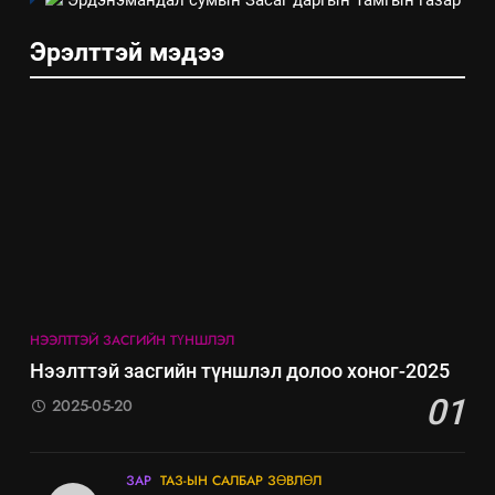
Эрдэнэмандал сумын Засаг даргын Тамгын газар
Эрэлттэй мэдээ
5
“Шинэтгэлээр түүчээлсэн
салбар зөвлөл” аяны хүрээнд
зохион байгуулах арга
ТАЗ-ЫН САЛБАР ЗӨВЛӨЛ
хэмжээний төлөвлөгөө
6
НЭЭЛТТЭЙ ЗАСГИЙН ТҮНШЛЭЛ
Санхүүгийн тайланд хийсэн
Нээлттэй засгийн түншлэл долоо хоног-2025
аудитын дүгнэлт
01
2025-05-20
ИЛ ТОД БАЙДАЛ
7
ЗАР
ТАЗ-ЫН САЛБАР ЗӨВЛӨЛ