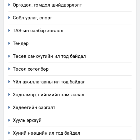
мэдээлэл
Өргөдөл, гомдол шийдвэрлэлт
2
Соёл урлаг, спорт
“БИД ИРГЭДЭЭ СОНСОЖ,
ТАЗ-ын салбар зөвлөл
ШИЙДНЭ” ӨДРИЙГ ЗОХИОН
БАЙГУУЛНА
ЗАР
ТАЗ-ЫН САЛБАР ЗӨВЛӨЛ
Тендер
Төсөв санхүүгийн ил тод байдал
3
Төсөл хөтөлбөр
ТАЗ-ЫН САЛБАР ЗӨВЛӨЛ
Үйл ажиллагааны ил тод байдал
Хөдөлмөр, нийгмийн хамгаалал
4
Төрийн албаны зөвлөлийн
Хөдөөгийн сэргэлт
Архангай аймаг дахь салбар
Хууль эрхзүй
зөвлөлийн 2025 оны үйл
ТАЗ-ЫН САЛБАР ЗӨВЛӨЛ
ажиллагааны жилийн
Хүний нөөцийн ил тод байдал
төлөвлөгөө