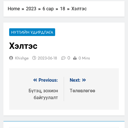
Home
2023
6 сар
18
Хэлтэс
НУТГИЙН УДИРДЛАГА
Хэлтэс
0
Khishge
2023-06-18
0 Mins
Previous:
Next:
Мэдээний
цэс
Бүтэц, зохион
Төлөвлөгөө
байгуулалт