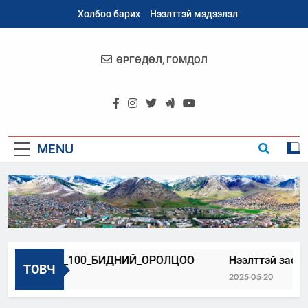
Skip
Холбоо барих
Нээлттэй мэдээлэл
to
content
ӨРГӨДӨЛ, ГОМДОЛ
Архангай
Аймаг
MENU
РХАНГАЙ_100_БИДНИЙ_ОРОЛЦОО
Нээлттэй засгийн 
ТОВЧ
23-06-22
2025-05-20