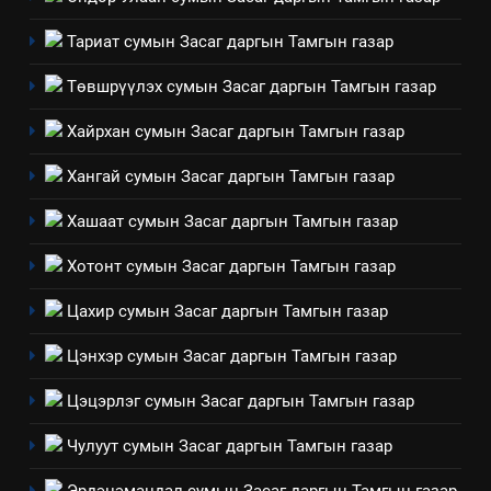
Үйл ажиллагаандаа мөрдөж
байгаа хууль тогтоомж
Тариат сумын Засаг даргын Тамгын газар
ИЛ ТОД БАЙДАЛ
Төвшрүүлэх сумын Засаг даргын Тамгын газар
8
Хайрхан сумын Засаг даргын Тамгын газар
Мэдээлэл хариуцагчийн
явуулж байгаа үйл ажиллагаа,
Хангай сумын Засаг даргын Тамгын газар
үйлдвэрлэл, үйлчилгээ,
ИЛ ТОД БАЙДАЛ
Хашаат сумын Засаг даргын Тамгын газар
ашиглаж байгаа техник,
технологийн хүн, мал, амьтны
Хотонт сумын Засаг даргын Тамгын газар
эрүүл мэнд, байгаль орчинд
үзүүлэх буюу үзүүлж байгаа
Цахир сумын Засаг даргын Тамгын газар
нөлөөллийн талаарх
Цэнхэр сумын Засаг даргын Тамгын газар
мэдээлэл
Цэцэрлэг сумын Засаг даргын Тамгын газар
Чулуут сумын Засаг даргын Тамгын газар