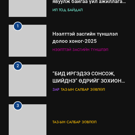
үйлдвэрлэл, үйлчилгээ,
ИЛ ТОД БАЙДАЛ
ашиглаж байгаа техник,
технологийн хүн, мал, амьтны
1
эрүүл мэнд, байгаль орчинд
Нээлттэй засгийн түншлэл
үзүүлэх буюу үзүүлж байгаа
долоо хоног-2025
нөлөөллийн талаарх
НЭЭЛТТЭЙ ЗАСГИЙН ТҮНШЛЭЛ
мэдээлэл
2
“БИД ИРГЭДЭЭ СОНСОЖ,
ШИЙДНЭ” ӨДРИЙГ ЗОХИОН
БАЙГУУЛНА
ЗАР
ТАЗ-ЫН САЛБАР ЗӨВЛӨЛ
3
ТАЗ-ЫН САЛБАР ЗӨВЛӨЛ