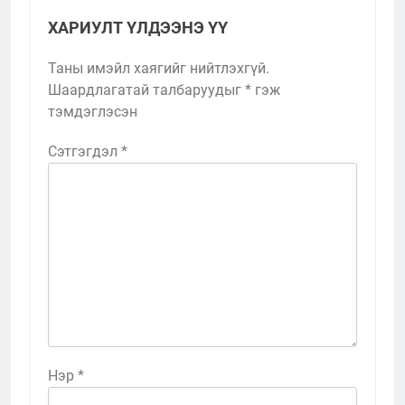
ХАРИУЛТ ҮЛДЭЭНЭ ҮҮ
Таны имэйл хаягийг нийтлэхгүй.
Шаардлагатай талбаруудыг
*
гэж
тэмдэглэсэн
Сэтгэгдэл
*
Нэр
*