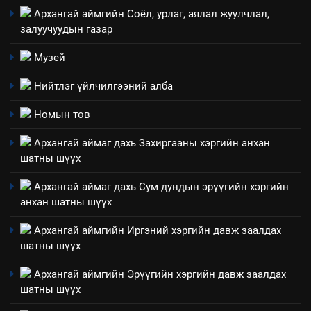
Архангай аймгийн Соёл, урлаг, аялал жуулчлал,
төлөвлөгөө
5
залуучуудын газар
“Шинэтгэлээр түүчээлсэн
салбар зөвлөл” аяны хүрээнд
Музей
зохион байгуулах арга
ТАЗ-ЫН САЛБАР ЗӨВЛӨЛ
Нийтлэг үйлчилгээний алба
хэмжээний төлөвлөгөө
6
Номын төв
Санхүүгийн тайланд хийсэн
Архангай аймаг дахь Захиргааны хэргийн анхан
аудитын дүгнэлт
шатны шүүх
ИЛ ТОД БАЙДАЛ
Архангай аймаг дахь Сум дундын эрүүгийн хэргийн
анхан шатны шүүх
7
Үйл ажиллагаандаа мөрдөж
Архангай аймгийн Иргэний хэргийн давж заалдах
байгаа хууль тогтоомж
шатны шүүх
ИЛ ТОД БАЙДАЛ
Архангай аймгийн Эрүүгийн хэргийн давж заалдах
шатны шүүх
8