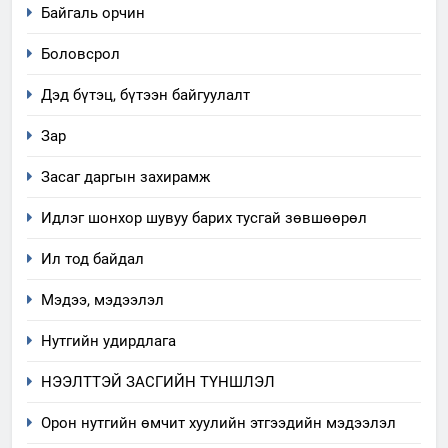
Байгаль орчин
аудитын дүгнэлт
ИЛ ТОД БАЙДАЛ
Боловсрол
Дэд бүтэц, бүтээн байгуулалт
7
Үйл ажиллагаандаа мөрдөж
Зар
байгаа хууль тогтоомж
Засаг даргын захирамж
ИЛ ТОД БАЙДАЛ
Идлэг шонхор шувуу барих тусгай зөвшөөрөл
8
Ил тод байдал
Мэдээлэл хариуцагчийн
явуулж байгаа үйл ажиллагаа,
Мэдээ, мэдээлэл
үйлдвэрлэл, үйлчилгээ,
ИЛ ТОД БАЙДАЛ
ашиглаж байгаа техник,
Нутгийн удирдлага
технологийн хүн, мал, амьтны
1
эрүүл мэнд, байгаль орчинд
НЭЭЛТТЭЙ ЗАСГИЙН ТҮНШЛЭЛ
Нээлттэй засгийн түншлэл
үзүүлэх буюу үзүүлж байгаа
долоо хоног-2025
Орон нутгийн өмчит хуулийн этгээдийн мэдээлэл
нөлөөллийн талаарх
НЭЭЛТТЭЙ ЗАСГИЙН ТҮНШЛЭЛ