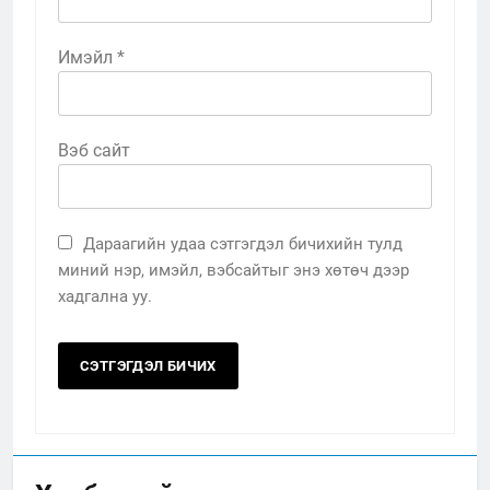
Имэйл
*
Вэб сайт
Дараагийн удаа сэтгэгдэл бичихийн тулд
миний нэр, имэйл, вэбсайтыг энэ хөтөч дээр
хадгална уу.