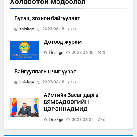
Холбоотой мэдээлэл
Бүтэц, зохион байгуулалт
khishge
2023-06-18
0
Дотоод журам
khishge
2023-06-18
0
Байгууллагын чиг үүрэг
khishge
2023-06-18
0
Аймгийн Засаг дарга
БЯМБАДООГИЙН
ЦЭРЭННАДМИД
khishge
2023-05-24
0