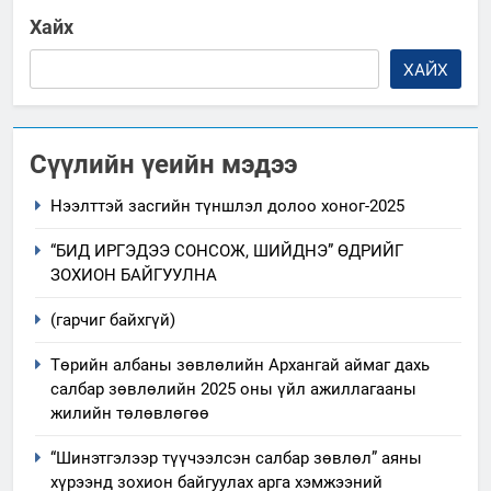
Хайх
ХАЙХ
Сүүлийн үеийн мэдээ
Нээлттэй засгийн түншлэл долоо хоног-2025
“БИД ИРГЭДЭЭ СОНСОЖ, ШИЙДНЭ” ӨДРИЙГ
ЗОХИОН БАЙГУУЛНА
(гарчиг байхгүй)
Төрийн албаны зөвлөлийн Архангай аймаг дахь
салбар зөвлөлийн 2025 оны үйл ажиллагааны
жилийн төлөвлөгөө
“Шинэтгэлээр түүчээлсэн салбар зөвлөл” аяны
хүрээнд зохион байгуулах арга хэмжээний