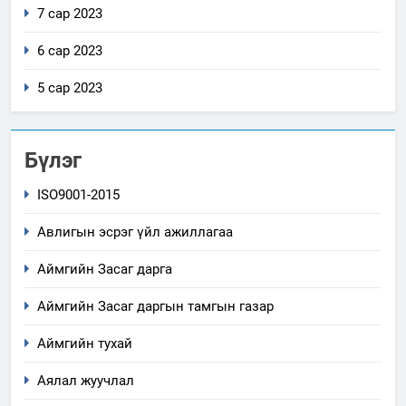
7 сар 2023
6 сар 2023
5 сар 2023
Бүлэг
ISO9001-2015
Авлигын эсрэг үйл ажиллагаа
5
Аймгийн Засаг дарга
“Шинэтгэлээр түүчээлсэн
салбар зөвлөл” аяны хүрээнд
Аймгийн Засаг даргын тамгын газар
зохион байгуулах арга
ТАЗ-ЫН САЛБАР ЗӨВЛӨЛ
Аймгийн тухай
хэмжээний төлөвлөгөө
Аялал жуучлал
6
Санхүүгийн тайланд хийсэн