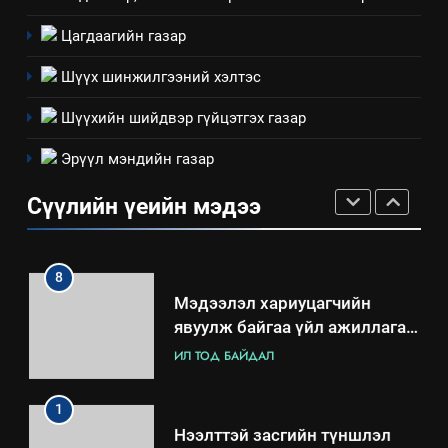
6
Санхүүгийн тайланд хийсэн
Цагдаагийн газар
аудитын дүгнэлт
Шүүх шинжилгээний хэлтэс
ИЛ ТОД БАЙДАЛ
Шүүхийн шийдвэр гүйцэтгэх газар
7
Эрүүл мэндийн газар
Үйл ажиллагаандаа мөрдөж
байгаа хууль тогтоомж
Сүүлийн үеийн мэдээ
ИЛ ТОД БАЙДАЛ
8
Мэдээлэл хариуцагчийн
явуулж байгаа үйл ажиллагаа,
үйлдвэрлэл, үйлчилгээ,
ИЛ ТОД БАЙДАЛ
ашиглаж байгаа техник,
технологийн хүн, мал, амьтны
1
эрүүл мэнд, байгаль орчинд
Нээлттэй засгийн түншлэл
үзүүлэх буюу үзүүлж байгаа