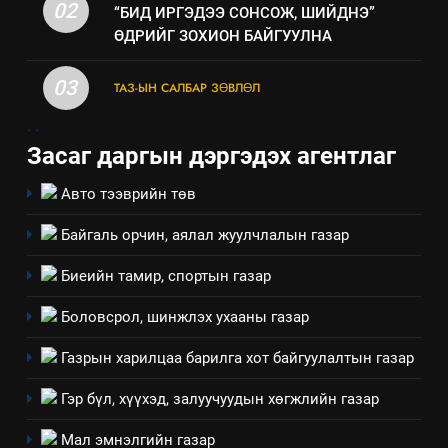
Үйл ажиллагаандаа мөрдөж
02
“БИД ИРГЭДЭЭ СОНСОЖ, ШИЙДНЭ”
байгаа хууль тогтоомж
ӨДРИЙГ ЗОХИОН БАЙГУУЛНА
ИЛ ТОД БАЙДАЛ
03
ТАЗ-ЫН САЛБАР ЗӨВЛӨЛ
8
.
.
Мэдээлэл хариуцагчийн
Засаг даргын дэргэдэх агентлаг
явуулж байгаа үйл ажиллагаа,
үйлдвэрлэл, үйлчилгээ,
ИЛ ТОД БАЙДАЛ
Авто тээврийн төв
ашиглаж байгаа техник,
технологийн хүн, мал, амьтны
Байгаль орчин, аялал жуулчлалын газар
1
эрүүл мэнд, байгаль орчинд
Нээлттэй засгийн түншлэл
Биеийн тамир, спортын газар
үзүүлэх буюу үзүүлж байгаа
долоо хоног-2025
нөлөөллийн талаарх
Боловсрол, шинжлэх ухааны газар
НЭЭЛТТЭЙ ЗАСГИЙН ТҮНШЛЭЛ
мэдээлэл
Газрын харилцаа барилга хот байгуулалтын газар
2
“БИД ИРГЭДЭЭ СОНСОЖ,
Гэр бүл, хүүхэд, залуучуудын хөгжлийн газар
ШИЙДНЭ” ӨДРИЙГ ЗОХИОН
Мал эмнэлгийн газар
БАЙГУУЛНА