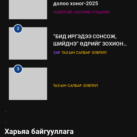
долоо хоног-2025
нөлөөллийн талаарх
НЭЭЛТТЭЙ ЗАСГИЙН ТҮНШЛЭЛ
мэдээлэл
2
“БИД ИРГЭДЭЭ СОНСОЖ,
ШИЙДНЭ” ӨДРИЙГ ЗОХИОН
БАЙГУУЛНА
ЗАР
ТАЗ-ЫН САЛБАР ЗӨВЛӨЛ
3
ТАЗ-ЫН САЛБАР ЗӨВЛӨЛ
4
.
Төрийн албаны зөвлөлийн
.
Архангай аймаг дахь салбар
зөвлөлийн 2025 оны үйл
Харьяа байгууллага
ТАЗ-ЫН САЛБАР ЗӨВЛӨЛ
ажиллагааны жилийн