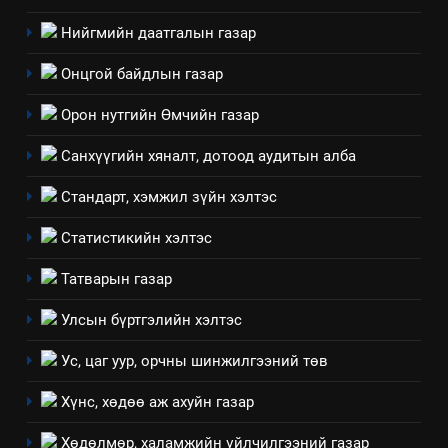
ЗАР
ТАЗ-ЫН САЛБАР ЗӨВЛӨЛ
Нийгмийн даатгалын газар
3
Онцгой байдлын газар
ТАЗ-ЫН САЛБАР ЗӨВЛӨЛ
Орон нутгийн Өмчийн газар
Санхүүгийн хяналт, дотоод аудитын алба
4
Стандарт, хэмжил зүйн хэлтэс
Төрийн албаны зөвлөлийн
Архангай аймаг дахь салбар
Статистикийн хэлтэс
зөвлөлийн 2025 оны үйл
ТАЗ-ЫН САЛБАР ЗӨВЛӨЛ
Татварын газар
ажиллагааны жилийн
төлөвлөгөө
5
Улсын бүртгэлийн хэлтэс
“Шинэтгэлээр түүчээлсэн
Ус, цаг уур, орчны шинжилгээний төв
салбар зөвлөл” аяны хүрээнд
зохион байгуулах арга
ТАЗ-ЫН САЛБАР ЗӨВЛӨЛ
Хүнс, хөдөө аж ахуйн газар
хэмжээний төлөвлөгөө
Хөдөлмөр, халамжийн үйлчилгээний газар