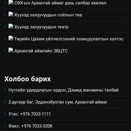
Мэдээлэл хариуцагчийн
СӨХ-ын Архангай аймаг дахь салбар зөвлөл
явуулж байгаа үйл ажиллагаа,
Хүүхэд залуучуудын соёлын төв
үйлдвэрлэл, үйлчилгээ,
ИЛ ТОД БАЙДАЛ
ашиглаж байгаа техник,
Хүүхэд залуучуудын театр
технологийн хүн, мал, амьтны
эрүүл мэнд, байгаль орчинд
Төрийн Цахим үйлчилгээний зохицуулалтын хэлтэс
үзүүлэх буюу үзүүлж байгаа
нөлөөллийн талаарх
Архангай аймгийн ЭБЦТС
мэдээлэл
.
Холбоо барих
Нутгийн удирдлагын ордон, Дэмид жанжины талбай
2-дугаар баг, Эрдэнэбулган сум, Архангай аймаг
Утас: +976 7033-1111
Факс: +976 7033-3208