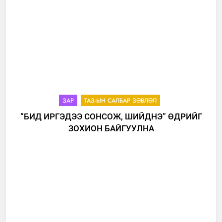
ЗАР
ТАЗ-ЫН САЛБАР ЗӨВЛӨЛ
“БИД ИРГЭДЭЭ СОНСОЖ, ШИЙДНЭ” ӨДРИЙГ
ЗОХИОН БАЙГУУЛНА