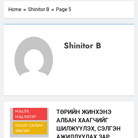
Home
Shinitor B
Page 5
Shinitor B
ЗАР
МЭДЭЭ,
ТӨРИЙН ЖИНХЭНЭ
МЭДЭЭЛЭЛ
АЛБАН ХААГЧИЙГ
ТАЗ-ЫН САЛБАР
ШИЛЖҮҮЛЭХ, СЭЛГЭН
ЗӨВЛӨЛ
АЖИЛЛУУЛАХ ЗАР