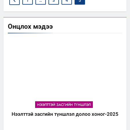
1
…
3
4
5
Онцлох мэдээ
НЭЭЛТТЭЙ ЗАСГИЙН ТҮНШЛЭЛ
Нээлттэй засгийн түншлэл долоо хоног-2025