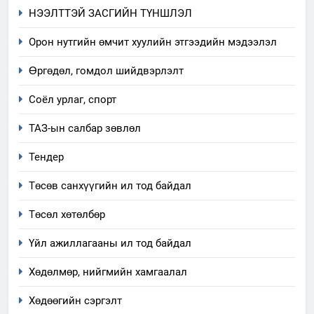
НЭЭЛТТЭЙ ЗАСГИЙН ТҮНШЛЭЛ
Орон нутгийн өмчит хуулийн этгээдийн мэдээлэл
5
“Шинэтгэлээр түүчээлсэн
Өргөдөл, гомдол шийдвэрлэлт
салбар зөвлөл” аяны хүрээнд
Соёл урлаг, спорт
зохион байгуулах арга
ТАЗ-ЫН САЛБАР ЗӨВЛӨЛ
хэмжээний төлөвлөгөө
ТАЗ-ын салбар зөвлөл
6
Тендер
Санхүүгийн тайланд хийсэн
аудитын дүгнэлт
Төсөв санхүүгийн ил тод байдал
ИЛ ТОД БАЙДАЛ
Төсөл хөтөлбөр
7
Үйл ажиллагааны ил тод байдал
Үйл ажиллагаандаа мөрдөж
байгаа хууль тогтоомж
Хөдөлмөр, нийгмийн хамгаалал
ИЛ ТОД БАЙДАЛ
Хөдөөгийн сэргэлт