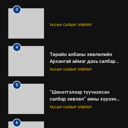
ТАЗ-ЫН САЛБАР ЗӨВЛӨЛ
4
Төрийн албаны зөвлөлийн
Архангай аймаг дахь салбар
зөвлөлийн 2025 оны үйл
ТАЗ-ЫН САЛБАР ЗӨВЛӨЛ
ажиллагааны жилийн
төлөвлөгөө
5
“Шинэтгэлээр түүчээлсэн
салбар зөвлөл” аяны хүрээнд
зохион байгуулах арга
ТАЗ-ЫН САЛБАР ЗӨВЛӨЛ
хэмжээний төлөвлөгөө
6
Санхүүгийн тайланд хийсэн
аудитын дүгнэлт
ИЛ ТОД БАЙДАЛ