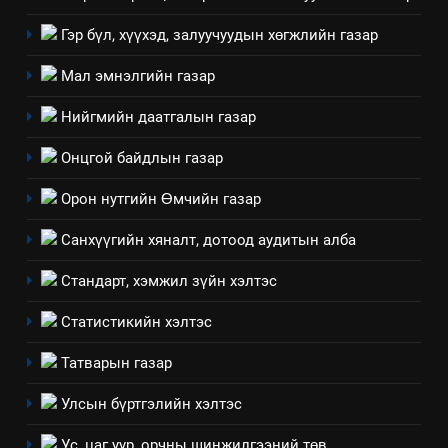
салбар зөвлөл” аяны хүрээнд
Гэр бүл, хүүхэд, залуучуудын хөгжлийн газар
зохион байгуулах арга
ТАЗ-ЫН САЛБАР ЗӨВЛӨЛ
хэмжээний төлөвлөгөө
Мал эмнэлгийн газар
6
Нийгмийн даатгалын газар
Санхүүгийн тайланд хийсэн
аудитын дүгнэлт
Онцгой байдлын газар
ИЛ ТОД БАЙДАЛ
Орон нутгийн Өмчийн газар
7
Санхүүгийн хяналт, дотоод аудитын алба
Үйл ажиллагаандаа мөрдөж
Стандарт, хэмжил зүйн хэлтэс
байгаа хууль тогтоомж
ИЛ ТОД БАЙДАЛ
Статистикийн хэлтэс
Татварын газар
8
Мэдээлэл хариуцагчийн
Улсын бүртгэлийн хэлтэс
явуулж байгаа үйл ажиллагаа,
үйлдвэрлэл, үйлчилгээ,
ИЛ ТОД БАЙДАЛ
Ус, цаг уур, орчны шинжилгээний төв