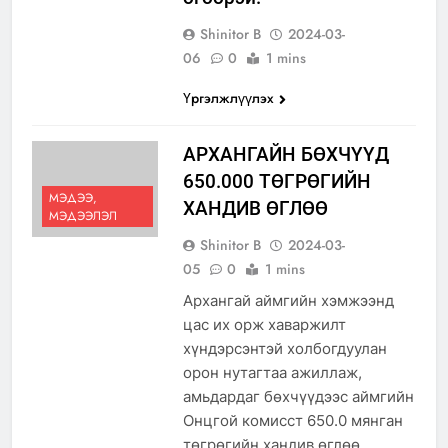
Shinitor B
2024-03-
06
0
1 mins
Үргэлжлүүлэх
АРХАНГАЙН БӨХЧҮҮД
650.000 ТӨГРӨГИЙН
МЭДЭЭ,
ХАНДИВ ӨГЛӨӨ
МЭДЭЭЛЭЛ
Shinitor B
2024-03-
05
0
1 mins
Архангай аймгийн хэмжээнд
цас их орж хаваржилт
хүндэрсэнтэй холбогдуулан
орон нутагтаа ажиллаж,
амьдардаг бөхчүүдээс аймгийн
Онцгой комисст 650.0 мянган
төгрөгийн хандив өглөө.