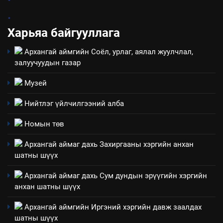
ИЛ ТОД БАЙДАЛ
.
Харьяа байгууллага
8
Мэдээлэл хариуцагчийн
Архангай аймгийн Соёл, урлаг, аялал жуулчлал,
явуулж байгаа үйл ажиллагаа,
залуучуудын газар
үйлдвэрлэл, үйлчилгээ,
ИЛ ТОД БАЙДАЛ
Музей
ашиглаж байгаа техник,
технологийн хүн, мал, амьтны
Нийтлэг үйлчилгээний алба
1
эрүүл мэнд, байгаль орчинд
Нээлттэй засгийн түншлэл
үзүүлэх буюу үзүүлж байгаа
Номын төв
долоо хоног-2025
нөлөөллийн талаарх
НЭЭЛТТЭЙ ЗАСГИЙН ТҮНШЛЭЛ
Архангай аймаг дахь Захиргааны хэргийн анхан
мэдээлэл
шатны шүүх
2
Архангай аймаг дахь Сум дундын эрүүгийн хэргийн
“БИД ИРГЭДЭЭ СОНСОЖ,
анхан шатны шүүх
ШИЙДНЭ” ӨДРИЙГ ЗОХИОН
БАЙГУУЛНА
Архангай аймгийн Иргэний хэргийн давж заалдах
ЗАР
ТАЗ-ЫН САЛБАР ЗӨВЛӨЛ
шатны шүүх