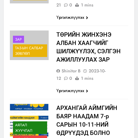
21
0
1 mins
Үргэлжлүүлэх
ТӨРИЙН ЖИНХЭНЭ
ЗАР
АЛБАН ХААГЧИЙГ
ТАЗ-ЫН САЛБАР
ШИЛЖҮҮЛЭХ, СЭЛГЭН
ЗӨВЛӨЛ
АЖИЛЛУУЛАХ ЗАР
Shinitor B
2023-10-
12
0
1 mins
Үргэлжлүүлэх
АРХАНГАЙ АЙМГИЙН
БАЯР НААДАМ 7-р
САРЫН 10-11-НИЙ
АЯЛАЛ
ЖУУЧЛАЛ
ӨДРҮҮДЭД БОЛНО