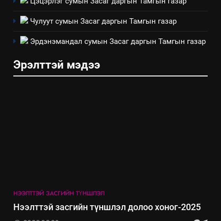
Цэцэрлэг сумын Засаг даргын Тамгын газар
зохион байгуулах арга
ТАЗ-ЫН САЛБАР ЗӨВЛӨЛ
хэмжээний төлөвлөгөө
Чулуут сумын Засаг даргын Тамгын газар
6
Эрдэнэмандал сумын Засаг даргын Тамгын газар
Санхүүгийн тайланд хийсэн
аудитын дүгнэлт
Эрэлттэй мэдээ
ИЛ ТОД БАЙДАЛ
7
Үйл ажиллагаандаа мөрдөж
байгаа хууль тогтоомж
ИЛ ТОД БАЙДАЛ
8
Мэдээлэл хариуцагчийн
явуулж байгаа үйл ажиллагаа,
НЭЭЛТТЭЙ ЗАСГИЙН ТҮНШЛЭЛ
үйлдвэрлэл, үйлчилгээ,
ИЛ ТОД БАЙДАЛ
Нээлттэй засгийн түншлэл долоо хоног-2025
ашиглаж байгаа техник,