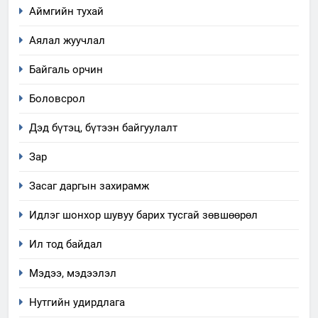
Аймгийн тухай
Аялал жуучлал
Байгаль орчин
Боловсрол
Дэд бүтэц, бүтээн байгуулалт
Зар
Засаг даргын захирамж
Идлэг шонхор шувуу барих тусгай зөвшөөрөл
Ил тод байдал
Мэдээ, мэдээлэл
Нутгийн удирдлага