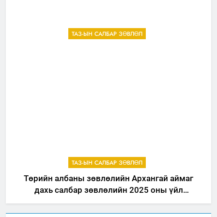
ТАЗ-ЫН САЛБАР ЗӨВЛӨЛ
ТАЗ-ЫН САЛБАР ЗӨВЛӨЛ
Төрийн албаны зөвлөлийн Архангай аймаг
дахь салбар зөвлөлийн 2025 оны үйл
ажиллагааны жилийн төлөвлөгөө