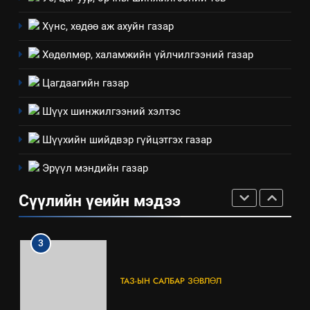
ашиглаж байгаа техник,
технологийн хүн, мал, амьтны
Хүнс, хөдөө аж ахуйн газар
1
эрүүл мэнд, байгаль орчинд
Нээлттэй засгийн түншлэл
Хөдөлмөр, халамжийн үйлчилгээний газар
үзүүлэх буюу үзүүлж байгаа
долоо хоног-2025
нөлөөллийн талаарх
Цагдаагийн газар
НЭЭЛТТЭЙ ЗАСГИЙН ТҮНШЛЭЛ
мэдээлэл
Шүүх шинжилгээний хэлтэс
2
Шүүхийн шийдвэр гүйцэтгэх газар
“БИД ИРГЭДЭЭ СОНСОЖ,
ШИЙДНЭ” ӨДРИЙГ ЗОХИОН
Эрүүл мэндийн газар
БАЙГУУЛНА
ЗАР
ТАЗ-ЫН САЛБАР ЗӨВЛӨЛ
Сүүлийн үеийн мэдээ
3
ТАЗ-ЫН САЛБАР ЗӨВЛӨЛ
4