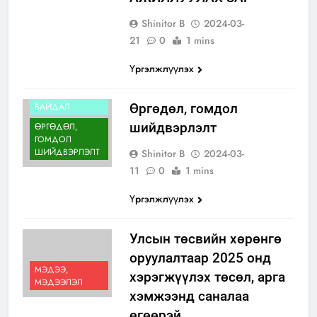
Shinitor B
2024-03-
21
0
1 mins
Үргэлжлүүлэх
ИЛ ТОД
БАЙДАЛ
Өргөдөл, гомдол
шийдвэрлэлт
ӨРГӨДӨЛ,
ГОМДОЛ
ШИЙДВЭРЛЭЛТ
Shinitor B
2024-03-
11
0
1 mins
Үргэлжлүүлэх
Улсын төсвийн хөрөнгө
оруулалтаар 2025 онд
МЭДЭЭ,
хэрэгжүүлэх төсөл, арга
МЭДЭЭЛЭЛ
хэмжээнд саналаа
өгөөрэй.