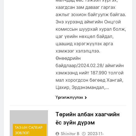
хаагдсан зам давааг гаргах
ажлыг зохион байгуулж байгаа.
Энэ хүрээнд аймгийн Онцгой
комиссын шуурхай хурал болж,
цаг үеийн нөхцөл байдал,
цаашид хэрэгжүүлэх арга
хэмжээг хэлэлцлээ.
Өнөөдрийн
байдлаар/2024.02.28/ аймгийн
хэмжээнд нийт 187.990 толгой
мал хорогдсон бөгөөд Хангай,
Цахир, Эрдэнэмандал,…
Үргэлжлүүлэх
Төрийн албан хаагчийн
ёс зүйн дүрэм
ТАЗ-ЫН САЛБАР
ЗӨВЛӨЛ
Shinitor B
2023-11-