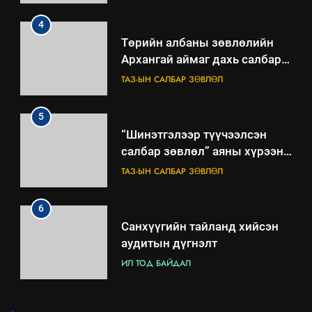
Төрийн албаны зөвлөлийн
Архангай аймаг дахь салбар
зөвлөлийн 2025 оны үйл
ТАЗ-ЫН САЛБАР ЗӨВЛӨЛ
ажиллагааны жилийн
төлөвлөгөө
5
“Шинэтгэлээр түүчээлсэн
салбар зөвлөл” аяны хүрээнд
зохион байгуулах арга
ТАЗ-ЫН САЛБАР ЗӨВЛӨЛ
хэмжээний төлөвлөгөө
6
Санхүүгийн тайланд хийсэн
аудитын дүгнэлт
ИЛ ТОД БАЙДАЛ
7
Үйл ажиллагаандаа мөрдөж
.
байгаа хууль тогтоомж