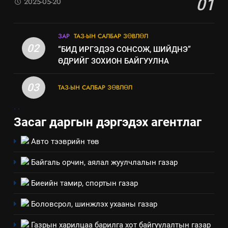
01
2025-05-20
технологийн хүн, мал, амьтны
эрүүл мэнд, байгаль орчинд
үзүүлэх буюу үзүүлж байгаа
ЗАР
ТАЗ-ЫН САЛБАР ЗӨВЛӨЛ
нөлөөллийн талаарх
02
“БИД ИРГЭДЭЭ СОНСОЖ, ШИЙДНЭ”
мэдээлэл
ӨДРИЙГ ЗОХИОН БАЙГУУЛНА
03
ТАЗ-ЫН САЛБАР ЗӨВЛӨЛ
.
.
Засаг даргын дэргэдэх агентлаг
Авто тээврийн төв
Байгаль орчин, аялал жуулчлалын газар
Биеийн тамир, спортын газар
Боловсрол, шинжлэх ухааны газар
5
“Шинэтгэлээр түүчээлсэн
Газрын харилцаа барилга хот байгуулалтын газар