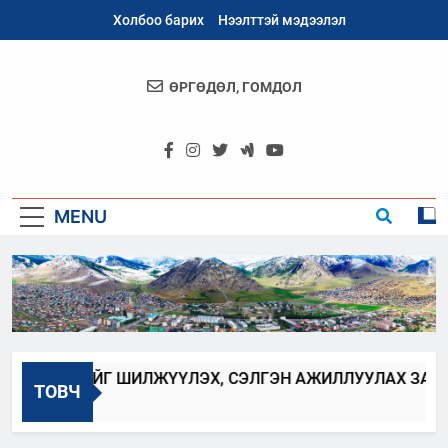
Skip
Холбоо барих
Нээлттэй мэдээлэл
to
content
ӨРГӨДӨЛ, ГОМДОЛ
Архангай
Аймаг
MENU
ХААГЧИЙГ ШИЛЖҮҮЛЭХ, СЭЛГЭН АЖИЛЛУУЛАХ ЗАР
ТОВЧ