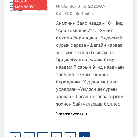
МЭДЭЭ,
Shinitor B
2023-07-
МЭДЭЭЛЭЛ
06
0
1 mins
Аймгийн баяр наадам 10-11нд
“Ара комплекс”-т: -Хүчит
бөхийн барилдаан -Үндэсний
сурын харваа -Шагайн харваа
зэргийг зохион байгуулна.
Эрдэнэбулган сумын баяр
наадам 7 сарын 9-нд наадмын
талбайд: -Хүчит бөхийн
барилдаан -Хурдан морины
уралдаан -Үндэсний сурын
харваа -Шагайн харваа зэргийг
зохион байгуулахаар боллоо.
Үргэлжлүүлэх