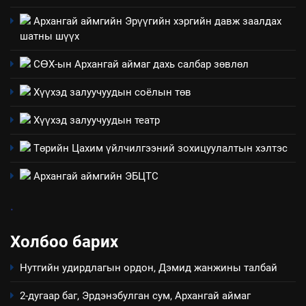
3
Архангай аймгийн Эрүүгийн хэргийн давж заалдах
шатны шүүх
ТАЗ-ЫН САЛБАР ЗӨВЛӨЛ
СӨХ-ын Архангай аймаг дахь салбар зөвлөл
Хүүхэд залуучуудын соёлын төв
4
Хүүхэд залуучуудын театр
Төрийн албаны зөвлөлийн
Архангай аймаг дахь салбар
Төрийн Цахим үйлчилгээний зохицуулалтын хэлтэс
зөвлөлийн 2025 оны үйл
ТАЗ-ЫН САЛБАР ЗӨВЛӨЛ
ажиллагааны жилийн
Архангай аймгийн ЭБЦТС
төлөвлөгөө
5
.
“Шинэтгэлээр түүчээлсэн
салбар зөвлөл” аяны хүрээнд
Холбоо барих
зохион байгуулах арга
ТАЗ-ЫН САЛБАР ЗӨВЛӨЛ
хэмжээний төлөвлөгөө
Нутгийн удирдлагын ордон, Дэмид жанжины талбай
6
2-дугаар баг, Эрдэнэбулган сум, Архангай аймаг
Санхүүгийн тайланд хийсэн