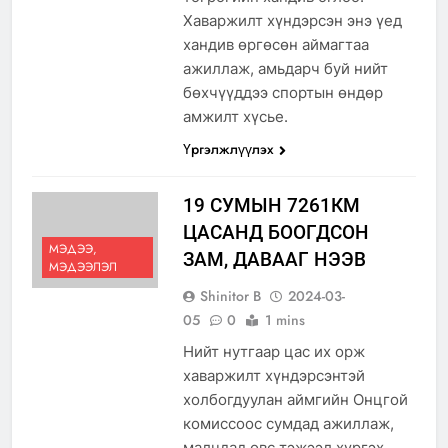
Хаваржилт хүндэрсэн энэ үед
хандив өргөсөн аймагтаа
ажиллаж, амьдарч буй нийт
бөхчүүддээ спортын өндөр
амжилт хүсье.
Үргэлжлүүлэх
19 СУМЫН 7261КМ
ЦАСАНД БООГДСОН
МЭДЭЭ,
ЗАМ, ДАВААГ НЭЭВ
МЭДЭЭЛЭЛ
Shinitor B
2024-03-
05
0
1 mins
Нийт нутгаар цас их орж
хаваржилт хүндэрсэнтэй
холбогдуулан аймгийн Онцгой
комиссоос сумдад ажиллаж,
малчдад өвс тэжээл хүргэх,