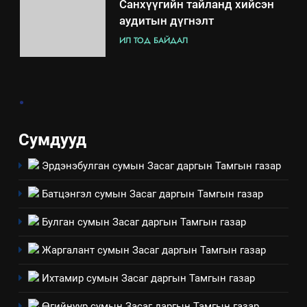
7
Үйл ажиллагаандаа мөрдөж
байгаа хууль тогтоомж
ИЛ ТОД БАЙДАЛ
.
8
Сумдууд
Мэдээлэл хариуцагчийн
явуулж байгаа үйл ажиллагаа,
Эрдэнэбулган сумын Засаг даргын Тамгын газар
үйлдвэрлэл, үйлчилгээ,
ИЛ ТОД БАЙДАЛ
ашиглаж байгаа техник,
Батцэнгэл сумын Засаг даргын Тамгын газар
технологийн хүн, мал, амьтны
1
эрүүл мэнд, байгаль орчинд
Булган сумын Засаг даргын Тамгын газар
Нээлттэй засгийн түншлэл
үзүүлэх буюу үзүүлж байгаа
долоо хоног-2025
Жаргалант сумын Засаг даргын Тамгын газар
нөлөөллийн талаарх
НЭЭЛТТЭЙ ЗАСГИЙН ТҮНШЛЭЛ
мэдээлэл
Ихтамир сумын Засаг даргын Тамгын газар
2
Өгийнуур сумын Засаг даргын Тамгын газар