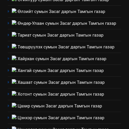
“БИД ИРГЭДЭЭ СОНСОЖ,
Өлзийт сумын Засаг даргын Тамгын газар
ШИЙДНЭ” ӨДРИЙГ ЗОХИОН
БАЙГУУЛНА
ЗАР
ТАЗ-ЫН САЛБАР ЗӨВЛӨЛ
Өндөр-Улаан сумын Засаг даргын Тамгын газар
Тариат сумын Засаг даргын Тамгын газар
3
Төвшрүүлэх сумын Засаг даргын Тамгын газар
ТАЗ-ЫН САЛБАР ЗӨВЛӨЛ
Хайрхан сумын Засаг даргын Тамгын газар
Хангай сумын Засаг даргын Тамгын газар
4
Төрийн албаны зөвлөлийн
Хашаат сумын Засаг даргын Тамгын газар
Архангай аймаг дахь салбар
Хотонт сумын Засаг даргын Тамгын газар
зөвлөлийн 2025 оны үйл
ТАЗ-ЫН САЛБАР ЗӨВЛӨЛ
ажиллагааны жилийн
Цахир сумын Засаг даргын Тамгын газар
төлөвлөгөө
5
Цэнхэр сумын Засаг даргын Тамгын газар
“Шинэтгэлээр түүчээлсэн
салбар зөвлөл” аяны хүрээнд