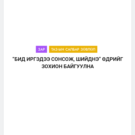
ЗАР
ТАЗ-ЫН САЛБАР ЗӨВЛӨЛ
“БИД ИРГЭДЭЭ СОНСОЖ, ШИЙДНЭ” ӨДРИЙГ
ЗОХИОН БАЙГУУЛНА