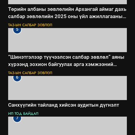
Төрийн албаны зөвлөлийн Архангай аймаг дахь
салбар зөвлөлийн 2025 оны үйл ажиллагааны
жилийн төлөвлөгөө
ТАЗ-ЫН САЛБАР ЗӨВЛӨЛ
5
“Шинэтгэлээр түүчээлсэн салбар зөвлөл” аяны
хүрээнд зохион байгуулах арга хэмжээний
төлөвлөгөө
ТАЗ-ЫН САЛБАР ЗӨВЛӨЛ
6
Санхүүгийн тайланд хийсэн аудитын дүгнэлт
ИЛ ТОД БАЙДАЛ
7