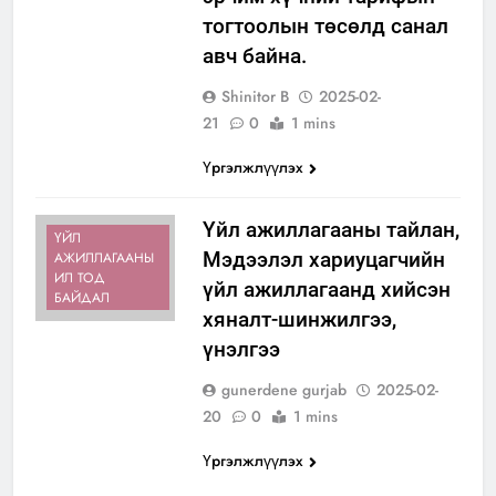
тогтоолын төсөлд санал
авч байна.
Shinitor B
2025-02-
21
0
1 mins
Үргэлжлүүлэх
Үйл ажиллагааны тайлан,
ҮЙЛ
Мэдээлэл хариуцагчийн
АЖИЛЛАГААНЫ
ИЛ ТОД
үйл ажиллагаанд хийсэн
БАЙДАЛ
хяналт-шинжилгээ,
үнэлгээ
gunerdene gurjab
2025-02-
20
0
1 mins
Үргэлжлүүлэх