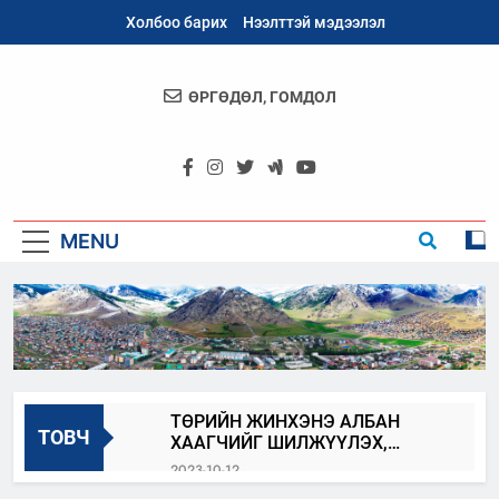
Skip
Холбоо барих
Нээлттэй мэдээлэл
to
content
ӨРГӨДӨЛ, ГОМДОЛ
Архангай
Аймаг
MENU
ТӨРИЙН ЖИНХЭНЭ АЛБАН
ТОВЧ
ХААГЧИЙГ ШИЛЖҮҮЛЭХ,
СЭЛГЭН АЖИЛЛУУЛАХ ЗАР
2023-10-12
АРХАНГАЙ_100_БИДНИЙ_ОРОЛЦОО