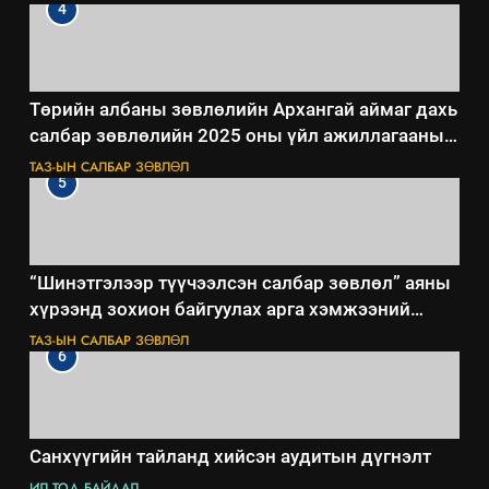
4
Төрийн албаны зөвлөлийн Архангай аймаг дахь
салбар зөвлөлийн 2025 оны үйл ажиллагааны
жилийн төлөвлөгөө
ТАЗ-ЫН САЛБАР ЗӨВЛӨЛ
5
“Шинэтгэлээр түүчээлсэн салбар зөвлөл” аяны
хүрээнд зохион байгуулах арга хэмжээний
төлөвлөгөө
ТАЗ-ЫН САЛБАР ЗӨВЛӨЛ
6
Санхүүгийн тайланд хийсэн аудитын дүгнэлт
ИЛ ТОД БАЙДАЛ