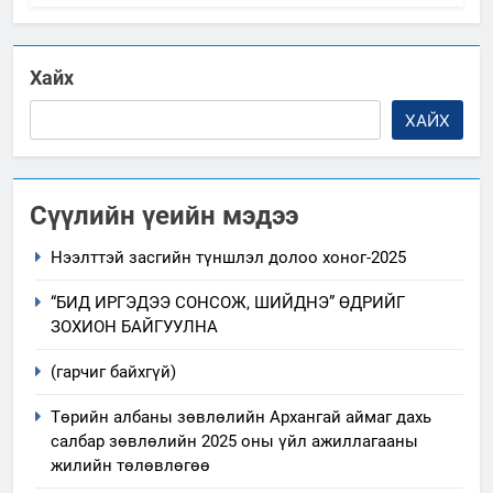
Хайх
ХАЙХ
Сүүлийн үеийн мэдээ
Нээлттэй засгийн түншлэл долоо хоног-2025
“БИД ИРГЭДЭЭ СОНСОЖ, ШИЙДНЭ” ӨДРИЙГ
ЗОХИОН БАЙГУУЛНА
(гарчиг байхгүй)
Төрийн албаны зөвлөлийн Архангай аймаг дахь
салбар зөвлөлийн 2025 оны үйл ажиллагааны
жилийн төлөвлөгөө