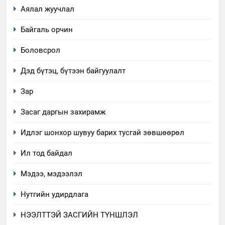
Аялал жуучлал
Байгаль орчин
Боловсрол
Дэд бүтэц, бүтээн байгуулалт
Зар
Засаг даргын захирамж
Идлэг шонхор шувуу барих тусгай зөвшөөрөл
Ил тод байдал
Мэдээ, мэдээлэл
Нутгийн удирдлага
НЭЭЛТТЭЙ ЗАСГИЙН ТҮНШЛЭЛ