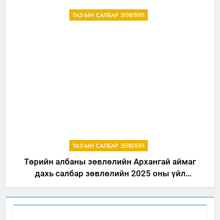
ТАЗ-ЫН САЛБАР ЗӨВЛӨЛ
ТАЗ-ЫН САЛБАР ЗӨВЛӨЛ
Төрийн албаны зөвлөлийн Архангай аймаг
дахь салбар зөвлөлийн 2025 оны үйл
ажиллагааны жилийн төлөвлөгөө