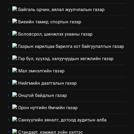
Байгаль орчин, аялал жуулчлалын газар
Биеийн тамир, спортын газар
Боловсрол, шинжлэх ухааны газар
Газрын харилцаа барилга хот байгуулалтын газар
Гэр бүл, хүүхэд, залуучуудын хөгжлийн газар
Мал эмнэлгийн газар
Нийгмийн даатгалын газар
Онцгой байдлын газар
Орон нутгийн Өмчийн газар
Санхүүгийн хяналт, дотоод аудитын алба
Стандарт, хэмжил зүйн хэлтэс