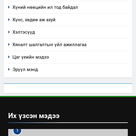
Хүний нөөцийн ил тод байдал
Хүнс, хөдөө аж ахуй
Хэлтэсүүд
Хяналт шалгалтын үйл ажиллагаа
Цаг үеийн мэдээ
Эрүүл мэнд
Их үзсэн мэдээ
1