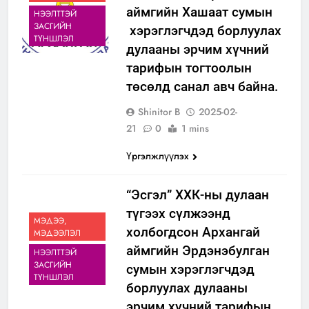
аймгийн Хашаат сумын
НЭЭЛТТЭЙ
ЗАСГИЙН
хэрэглэгчдэд борлуулах
ТҮНШЛЭЛ
дулааны эрчим хүчний
тарифын тогтоолын
төсөлд санал авч байна.
Shinitor B
2025-02-
21
0
1 mins
Үргэлжлүүлэх
“Эсгэл” ХХК-ны дулаан
түгээх сүлжээнд
МЭДЭЭ,
холбогдсон Архангай
МЭДЭЭЛЭЛ
аймгийн Эрдэнэбулган
НЭЭЛТТЭЙ
ЗАСГИЙН
сумын хэрэглэгчдэд
ТҮНШЛЭЛ
борлуулах дулааны
эрчим хүчний тарифын