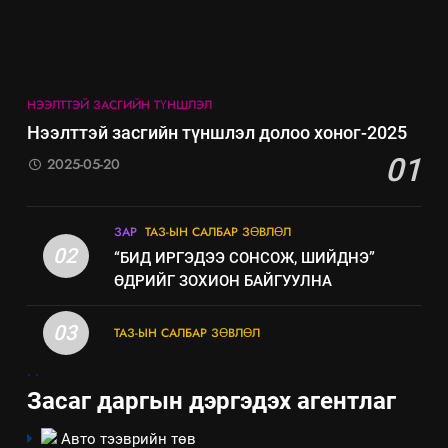
НЭЭЛТТЭЙ ЗАСГИЙН ТҮНШЛЭЛ
Нээлттэй засгийн түншлэл долоо хоног-2025
01
2025-05-20
ЗАР
ТАЗ-ЫН САЛБАР ЗӨВЛӨЛ
02
“БИД ИРГЭДЭЭ СОНСОЖ, ШИЙДНЭ”
ӨДРИЙГ ЗОХИОН БАЙГУУЛНА
03
ТАЗ-ЫН САЛБАР ЗӨВЛӨЛ
.
.
Засаг даргын дэргэдэх агентлаг
Авто тээврийн төв