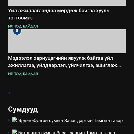
Үйл ажиллагаандаа мөрдөж байгаа хууль
тогтоомж
ИЛ ТОД БАЙДАЛ
8
Мэдээлэл хариуцагчийн явуулж байгаа үйл
ажиллагаа, үйлдвэрлэл, үйлчилгээ, ашиглаж
байгаа техник, технологийн хүн, мал, амьтны
ИЛ ТОД БАЙДАЛ
эрүүл мэнд, байгаль орчинд үзүүлэх буюу
үзүүлж байгаа нөлөөллийн талаарх мэдээлэл
.
Сумдууд
Эрдэнэбулган сумын Засаг даргын Тамгын газар
Батцэнгэл сумын Засаг даргын Тамгын газар