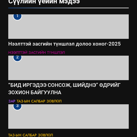
Сүүлийн үеийн мэдээ
1
Нээлттэй засгийн түншлэл долоо хоног-2025
НЭЭЛТТЭЙ ЗАСГИЙН ТҮНШЛЭЛ
2
“БИД ИРГЭДЭЭ СОНСОЖ, ШИЙДНЭ” ӨДРИЙГ
ЗОХИОН БАЙГУУЛНА
ЗАР
ТАЗ-ЫН САЛБАР ЗӨВЛӨЛ
3
ТАЗ-ЫН САЛБАР ЗӨВЛӨЛ