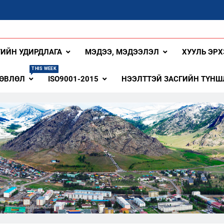
ангай Аймаг
ГИЙН УДИРДЛАГА
МЭДЭЭ, МЭДЭЭЛЭЛ
ХУУЛЬ ЭРХ
THIS WEEK
ЗӨВЛӨЛ
ISO9001-2015
НЭЭЛТТЭЙ ЗАСГИЙН ТҮНШ