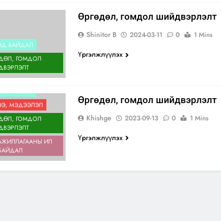
Өргөдөл, гомдол шийдвэрлэлт
Shinitor B
2024-03-11
0
1 Mins
ОД БАЙДАЛ
Үргэлжлүүлэх
ДӨЛ, ГОМДОЛ
ДВЭРЛЭЛТ
ИЙН ЗАСАГ ДАРГЫН
ЫН ГАЗАР
ОД БАЙДАЛ
Өргөдөл, гомдол шийдвэрлэлт
Э, МЭДЭЭЛЭЛ
Khishge
2023-09-13
0
1 Mins
ДӨЛ, ГОМДОЛ
ДВЭРЛЭЛТ
Үргэлжлүүлэх
АЖИЛЛАГААНЫ ИЛ
БАЙДАЛ