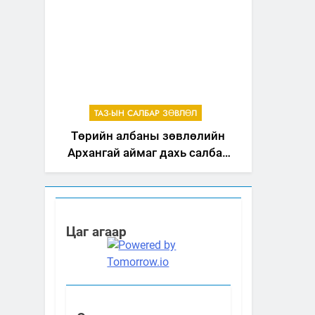
ТАЗ-ЫН САЛБАР ЗӨВЛӨЛ
Төрийн албаны зөвлөлийн
Архангай аймаг дахь салбар
зөвлөлийн 2025 оны үйл
ажиллагааны жилийн
төлөвлөгөө
Цаг агаар