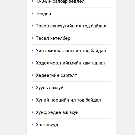
ТАЗ-ын салбар зөвлөл
8
Мэдээлэл хариуцагчийн
Тендер
явуулж байгаа үйл
ажиллагаа, үйлдвэрлэл,
ИЛ ТОД БАЙДАЛ
Төсөв санхүүгийн ил тод байдал
үйлчилгээ, ашиглаж байгаа
Төсөл хөтөлбөр
техник, технологийн хүн,
1
Нээлттэй засгийн түншлэл
мал, амьтны эрүүл мэнд,
Үйл ажиллагааны ил тод байдал
долоо хоног-2025
байгаль орчинд үзүүлэх
НЭЭЛТТЭЙ ЗАСГИЙН ТҮНШЛЭЛ
буюу үзүүлж байгаа
Хөдөлмөр, нийгмийн хамгаалал
нөлөөллийн талаарх
2
мэдээлэл
Хөдөөгийн сэргэлт
“БИД ИРГЭДЭЭ СОНСОЖ,
ШИЙДНЭ” ӨДРИЙГ ЗОХИОН
Хууль эрхзүй
БАЙГУУЛНА
ЗАР
ТАЗ-ЫН САЛБАР ЗӨВЛӨЛ
Хүний нөөцийн ил тод байдал
3
Хүнс, хөдөө аж ахуй
ТАЗ-ЫН САЛБАР ЗӨВЛӨЛ
Хэлтэсүүд