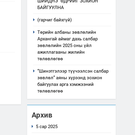
ШИЙДНЭ” ӨДРИЙГ ЗОХИОН
БАЙГУУЛНА
(гарчиг байхгүй)
Төрийн албаны зөвлөлийн
Архангай аймаг дахь салбар
зөвлөлийн 2025 оны үйл
ажиллагааны жилийн
төлөвлөгөө
“Шинэтгэлээр түүчээлсэн салбар
зөвлөл” аяны хүрээнд зохион
байгуулах арга хэмжээний
төлөвлөгөө
Архив
5 сар 2025