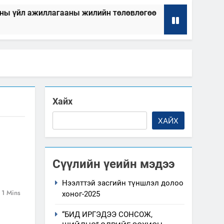
лагааны жилийн төлөвлөгөө
“Шинэтгэлээр түүчээлсэ
2025-04-04
Хайх
ХАЙХ
Сүүлийн үеийн мэдээ
Нээлттэй засгийн түншлэл долоо
1 Mins
хоног-2025
“БИД ИРГЭДЭЭ СОНСОЖ,