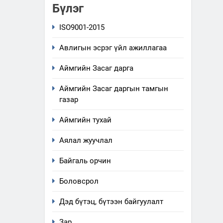
Бүлэг
ISO9001-2015
Авлигын эсрэг үйл ажиллагаа
Аймгийн Засаг дарга
Аймгийн Засаг даргын тамгын
газар
Аймгийн тухай
Аялал жуучлал
Байгаль орчин
Боловсрол
Дэд бүтэц, бүтээн байгуулалт
Зар