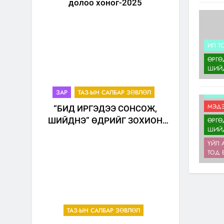
долоо хоног-2025
ИЛ Т
ӨРГӨ
ШИЙ
АЙМГ
ТАМГ
ИЛ Т
ЗАР
ТАЗ-ЫН САЛБАР ЗӨВЛӨЛ
МЭДЭ
“БИД ИРГЭДЭЭ СОНСОЖ,
ӨРГӨ
ШИЙДНЭ” ӨДРИЙГ ЗОХИОН
ШИЙ
БАЙГУУЛНА
ҮЙЛ 
ТОД 
ТАЗ-ЫН САЛБАР ЗӨВЛӨЛ