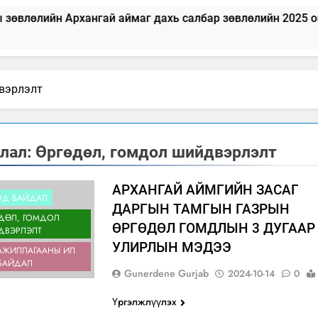
рхангай аймаг дахь салбар зөвлөлийн 2025 оны үйл ажил
вэрлэлт
лал:
Өргөдөл, гомдол шийдвэрлэлт
АРХАНГАЙ АЙМГИЙН ЗАСАГ
ОД БАЙДАЛ
ДАРГЫН ТАМГЫН ГАЗРЫН
ДӨЛ, ГОМДОЛ
ӨРГӨДӨЛ ГОМДЛЫН 3 ДУГААР
ДВЭРЛЭЛТ
УЛИРЛЫН МЭДЭЭ
АЖИЛЛАГААНЫ ИЛ
БАЙДАЛ
Gunerdene Gurjab
2024-10-14
0
Үргэлжлүүлэх