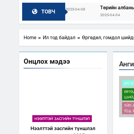
ЙГУУЛНА
Төрийн албаны зөвлөлийн А
2025-04-08
ТОВЧ
2025-04-04
Home
Ил тод байдал
Өргөдөл, гомдол шийд
Онцлох мэдээ
Анги
ИЛ Т
ӨРГӨ
ШИЙ
ҮЙЛ 
ТОД 
НЭЭЛТТЭЙ ЗАСГИЙН ТҮНШЛЭЛ
Нээлттэй засгийн түншлэл