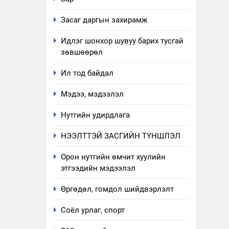
Засаг даргын захирамж
Идлэг шонхор шувуу барих тусгай
зөвшөөрөл
5
“Шинэтгэлээр түүчээлсэн
Ил тод байдал
салбар зөвлөл” аяны
Мэдээ, мэдээлэл
хүрээнд зохион байгуулах
ТАЗ-ЫН САЛБАР ЗӨВЛӨЛ
арга хэмжээний төлөвлөгөө
Нутгийн удирдлага
6
Санхүүгийн тайланд хийсэн
НЭЭЛТТЭЙ ЗАСГИЙН ТҮНШЛЭЛ
аудитын дүгнэлт
ИЛ ТОД БАЙДАЛ
Орон нутгийн өмчит хуулийн
этгээдийн мэдээлэл
7
Үйл ажиллагаандаа мөрдөж
Өргөдөл, гомдол шийдвэрлэлт
байгаа хууль тогтоомж
Соёл урлаг, спорт
ИЛ ТОД БАЙДАЛ