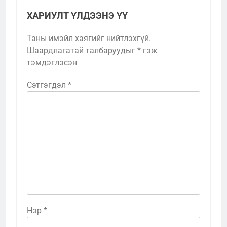
ХАРИУЛТ ҮЛДЭЭНЭ ҮҮ
Таны имэйл хаягийг нийтлэхгүй.
Шаардлагатай талбаруудыг
*
гэж
тэмдэглэсэн
Сэтгэгдэл
*
Нэр
*