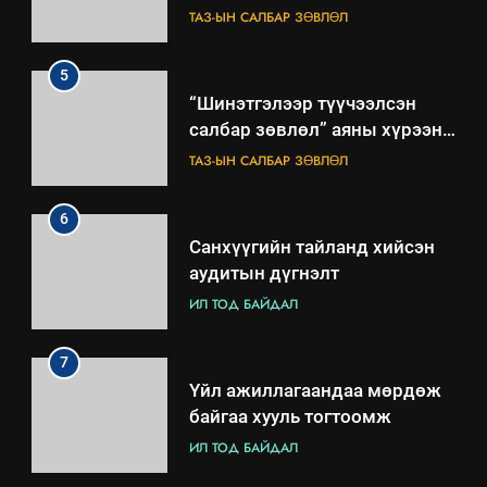
зөвлөлийн 2025 оны үйл
ТАЗ-ЫН САЛБАР ЗӨВЛӨЛ
ажиллагааны жилийн
төлөвлөгөө
5
“Шинэтгэлээр түүчээлсэн
салбар зөвлөл” аяны хүрээнд
зохион байгуулах арга
ТАЗ-ЫН САЛБАР ЗӨВЛӨЛ
хэмжээний төлөвлөгөө
6
Санхүүгийн тайланд хийсэн
аудитын дүгнэлт
ИЛ ТОД БАЙДАЛ
7
Үйл ажиллагаандаа мөрдөж
байгаа хууль тогтоомж
ИЛ ТОД БАЙДАЛ