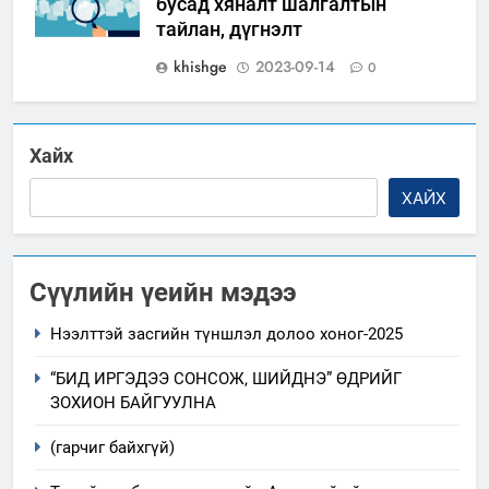
бусад хяналт шалгалтын
тайлан, дүгнэлт
khishge
2023-09-14
0
Хайх
ХАЙХ
Сүүлийн үеийн мэдээ
Нээлттэй засгийн түншлэл долоо хоног-2025
“БИД ИРГЭДЭЭ СОНСОЖ, ШИЙДНЭ” ӨДРИЙГ
ЗОХИОН БАЙГУУЛНА
(гарчиг байхгүй)