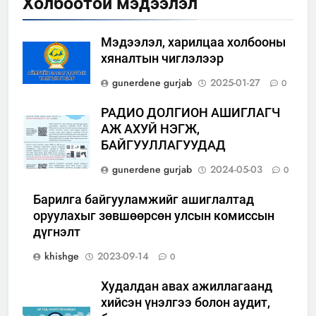
Холбоотой мэдээлэл
Мэдээлэл, харилцаа холбооны
хяналтын чиглэлээр
gunerdene gurjab
2025-01-27
0
РАДИО ДОЛГИОН АШИГЛАГЧ
АЖ АХУЙ НЭГЖ,
БАЙГУУЛЛАГУУДАД
gunerdene gurjab
2024-05-03
0
Барилга байгууламжийг ашиглалтад
оруулахыг зөвшөөрсөн улсын комиссын
дүгнэлт
khishge
2023-09-14
0
Худалдан авах ажиллагаанд
хийсэн үнэлгээ болон аудит,