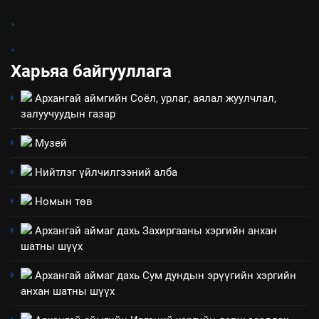
8
.
Мэдээлэл хариуцагчийн
.
явуулж байгаа үйл ажиллагаа,
үйлдвэрлэл, үйлчилгээ,
Харьяа байгууллага
ИЛ ТОД БАЙДАЛ
ашиглаж байгаа техник,
Архангай аймгийн Соёл, урлаг, аялал жуулчлал,
технологийн хүн, мал, амьтны
1
залуучуудын газар
эрүүл мэнд, байгаль орчинд
Нээлттэй засгийн түншлэл
үзүүлэх буюу үзүүлж байгаа
долоо хоног-2025
Музей
нөлөөллийн талаарх
НЭЭЛТТЭЙ ЗАСГИЙН ТҮНШЛЭЛ
мэдээлэл
Нийтлэг үйлчилгээний алба
2
Номын төв
“БИД ИРГЭДЭЭ СОНСОЖ,
Архангай аймаг дахь Захиргааны хэргийн анхан
ШИЙДНЭ” ӨДРИЙГ ЗОХИОН
шатны шүүх
БАЙГУУЛНА
ЗАР
ТАЗ-ЫН САЛБАР ЗӨВЛӨЛ
Архангай аймаг дахь Сум дундын эрүүгийн хэргийн
анхан шатны шүүх
3