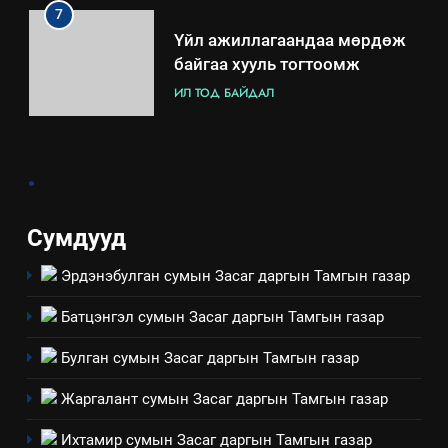
7
Үйл ажиллагаандаа мөрдөж
байгаа хууль тогтоомж
ИЛ ТОД БАЙДАЛ
8
.
Мэдээлэл хариуцагчийн
явуулж байгаа үйл ажиллагаа,
үйлдвэрлэл, үйлчилгээ,
ИЛ ТОД БАЙДАЛ
Сумдууд
ашиглаж байгаа техник,
технологийн хүн, мал, амьтны
Эрдэнэбулган сумын Засаг даргын Тамгын газар
1
эрүүл мэнд, байгаль орчинд
Нээлттэй засгийн түншлэл
үзүүлэх буюу үзүүлж байгаа
Батцэнгэл сумын Засаг даргын Тамгын газар
долоо хоног-2025
нөлөөллийн талаарх
НЭЭЛТТЭЙ ЗАСГИЙН ТҮНШЛЭЛ
Булган сумын Засаг даргын Тамгын газар
мэдээлэл
Жаргалант сумын Засаг даргын Тамгын газар
2
“БИД ИРГЭДЭЭ СОНСОЖ,
Ихтамир сумын Засаг даргын Тамгын газар