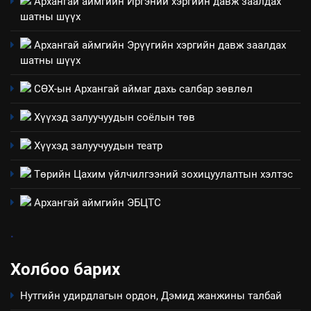
Архангай аймгийн Иргэний хэргийн давж заалдах
ТАЗ-ЫН САЛБАР ЗӨВЛӨЛ
шатны шүүх
Архангай аймгийн Эрүүгийн хэргийн давж заалдах
шатны шүүх
4
Төрийн албаны зөвлөлийн
СӨХ-ын Архангай аймаг дахь салбар зөвлөл
Архангай аймаг дахь салбар
Хүүхэд залуучуудын соёлын төв
зөвлөлийн 2025 оны үйл
ТАЗ-ЫН САЛБАР ЗӨВЛӨЛ
ажиллагааны жилийн
Хүүхэд залуучуудын театр
төлөвлөгөө
5
Төрийн Цахим үйлчилгээний зохицуулалтын хэлтэс
“Шинэтгэлээр түүчээлсэн
салбар зөвлөл” аяны хүрээнд
Архангай аймгийн ЭБЦТС
зохион байгуулах арга
ТАЗ-ЫН САЛБАР ЗӨВЛӨЛ
хэмжээний төлөвлөгөө
.
6
Холбоо барих
Санхүүгийн тайланд хийсэн
аудитын дүгнэлт
Нутгийн удирдлагын ордон, Дэмид жанжины талбай
ИЛ ТОД БАЙДАЛ