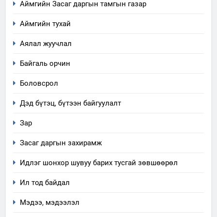
Аймгийн Засаг даргын тамгын газар
Аймгийн тухай
Аялал жуучлал
Байгаль орчин
Боловсрол
Дэд бүтэц, бүтээн байгуулалт
Зар
Засаг даргын захирамж
Идлэг шонхор шувуу барих тусгай зөвшөөрөл
Ил тод байдал
Мэдээ, мэдээлэл