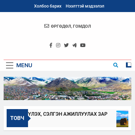
Skip
Холбоо барих
Нээлттэй мэдээлэл
to
content
ӨРГӨДӨЛ, ГОМДОЛ
Архангай
Аймаг
MENU
Г ШИЛЖҮҮЛЭХ, СЭЛГЭН АЖИЛЛУУЛАХ ЗАР
ТОВЧ