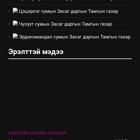
хэмжээний төлөвлөгөө
Цэцэрлэг сумын Засаг даргын Тамгын газар
6
Санхүүгийн тайланд хийсэн
Чулуут сумын Засаг даргын Тамгын газар
аудитын дүгнэлт
Эрдэнэмандал сумын Засаг даргын Тамгын газар
ИЛ ТОД БАЙДАЛ
Эрэлттэй мэдээ
7
Үйл ажиллагаандаа мөрдөж
байгаа хууль тогтоомж
ИЛ ТОД БАЙДАЛ
8
Мэдээлэл хариуцагчийн
явуулж байгаа үйл ажиллагаа,
үйлдвэрлэл, үйлчилгээ,
ИЛ ТОД БАЙДАЛ
ашиглаж байгаа техник,
НЭЭЛТТЭЙ ЗАСГИЙН ТҮНШЛЭЛ
технологийн хүн, мал, амьтны