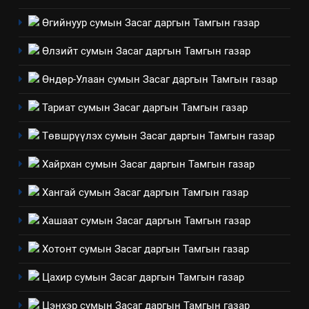
ШИЙДНЭ” ӨДРИЙГ ЗОХИОН
Өгийнуур сумын Засаг даргын Тамгын газар
БАЙГУУЛНА
ЗАР
ТАЗ-ЫН САЛБАР ЗӨВЛӨЛ
Өлзийт сумын Засаг даргын Тамгын газар
3
Өндөр-Улаан сумын Засаг даргын Тамгын газар
ТАЗ-ЫН САЛБАР ЗӨВЛӨЛ
Тариат сумын Засаг даргын Тамгын газар
Төвшрүүлэх сумын Засаг даргын Тамгын газар
4
Хайрхан сумын Засаг даргын Тамгын газар
Төрийн албаны зөвлөлийн
Архангай аймаг дахь салбар
Хангай сумын Засаг даргын Тамгын газар
зөвлөлийн 2025 оны үйл
ТАЗ-ЫН САЛБАР ЗӨВЛӨЛ
Хашаат сумын Засаг даргын Тамгын газар
ажиллагааны жилийн
төлөвлөгөө
5
Хотонт сумын Засаг даргын Тамгын газар
“Шинэтгэлээр түүчээлсэн
Цахир сумын Засаг даргын Тамгын газар
салбар зөвлөл” аяны хүрээнд
зохион байгуулах арга
ТАЗ-ЫН САЛБАР ЗӨВЛӨЛ
Цэнхэр сумын Засаг даргын Тамгын газар