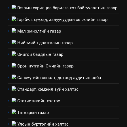
хэмжээний төлөвлөгөө
Газрын харилцаа барилга хот байгуулалтын газар
6
Санхүүгийн тайланд хийсэн
Гэр бүл, хүүхэд, залуучуудын хөгжлийн газар
аудитын дүгнэлт
Мал эмнэлгийн газар
ИЛ ТОД БАЙДАЛ
Нийгмийн даатгалын газар
7
Онцгой байдлын газар
Үйл ажиллагаандаа мөрдөж
байгаа хууль тогтоомж
Орон нутгийн Өмчийн газар
ИЛ ТОД БАЙДАЛ
Санхүүгийн хяналт, дотоод аудитын алба
8
Стандарт, хэмжил зүйн хэлтэс
Мэдээлэл хариуцагчийн
явуулж байгаа үйл ажиллагаа,
Статистикийн хэлтэс
үйлдвэрлэл, үйлчилгээ,
ИЛ ТОД БАЙДАЛ
Татварын газар
ашиглаж байгаа техник,
технологийн хүн, мал, амьтны
1
Улсын бүртгэлийн хэлтэс