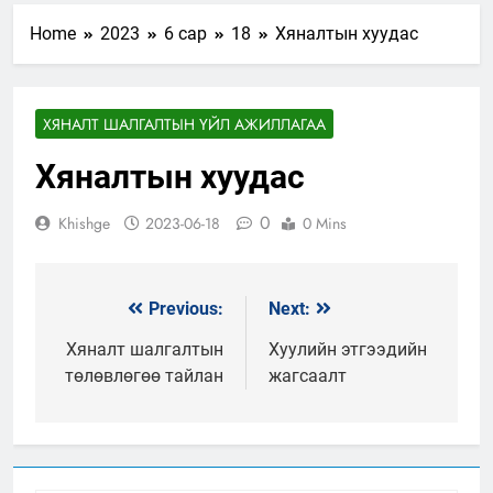
Home
2023
6 сар
18
Хяналтын хуудас
ХЯНАЛТ ШАЛГАЛТЫН ҮЙЛ АЖИЛЛАГАА
Хяналтын хуудас
0
Khishge
2023-06-18
0 Mins
Previous:
Next:
Мэдээний
цэс
Хяналт шалгалтын
Хуулийн этгээдийн
төлөвлөгөө тайлан
жагсаалт