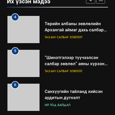
Их үзсэн мэдээ
4
Төрийн албаны зөвлөлийн
Архангай аймаг дахь салбар
зөвлөлийн 2025 оны үйл
ТАЗ-ЫН САЛБАР ЗӨВЛӨЛ
ажиллагааны жилийн
төлөвлөгөө
5
“Шинэтгэлээр түүчээлсэн
салбар зөвлөл” аяны хүрээнд
зохион байгуулах арга
ТАЗ-ЫН САЛБАР ЗӨВЛӨЛ
хэмжээний төлөвлөгөө
6
Санхүүгийн тайланд хийсэн
аудитын дүгнэлт
ИЛ ТОД БАЙДАЛ