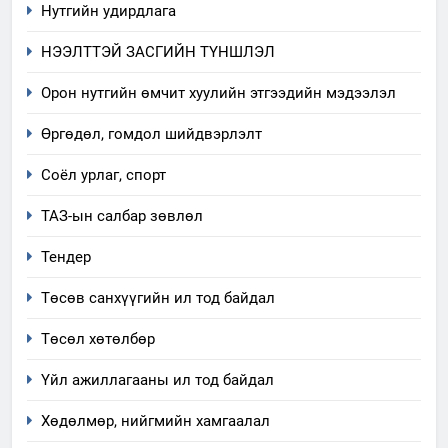
Нутгийн удирдлага
5
НЭЭЛТТЭЙ ЗАСГИЙН ТҮНШЛЭЛ
“Шинэтгэлээр түүчээлсэн
салбар зөвлөл” аяны хүрээнд
Орон нутгийн өмчит хуулийн этгээдийн мэдээлэл
зохион байгуулах арга
ТАЗ-ЫН САЛБАР ЗӨВЛӨЛ
Өргөдөл, гомдол шийдвэрлэлт
хэмжээний төлөвлөгөө
6
Соёл урлаг, спорт
Санхүүгийн тайланд хийсэн
ТАЗ-ын салбар зөвлөл
аудитын дүгнэлт
ИЛ ТОД БАЙДАЛ
Тендер
Төсөв санхүүгийн ил тод байдал
7
Үйл ажиллагаандаа мөрдөж
Төсөл хөтөлбөр
байгаа хууль тогтоомж
Үйл ажиллагааны ил тод байдал
ИЛ ТОД БАЙДАЛ
Хөдөлмөр, нийгмийн хамгаалал
8