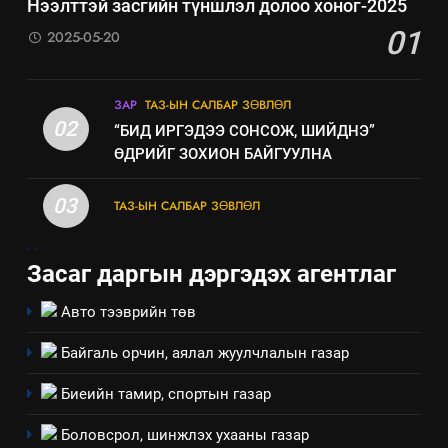
эрүүл мэнд, байгаль орчинд
Нээлттэй засгийн түншлэл долоо хоног-2025
үзүүлэх буюу үзүүлж байгаа
01
2025-05-20
нөлөөллийн талаарх
мэдээлэл
ЗАР
ТАЗ-ЫН САЛБАР ЗӨВЛӨЛ
02
“БИД ИРГЭДЭЭ СОНСОЖ, ШИЙДНЭ”
ӨДРИЙГ ЗОХИОН БАЙГУУЛНА
03
ТАЗ-ЫН САЛБАР ЗӨВЛӨЛ
.
.
Засаг даргын дэргэдэх агентлаг
Авто тээврийн төв
Байгаль орчин, аялал жуулчлалын газар
5
“Шинэтгэлээр түүчээлсэн
Биеийн тамир, спортын газар
салбар зөвлөл” аяны хүрээнд
зохион байгуулах арга
Боловсрол, шинжлэх ухааны газар
ТАЗ-ЫН САЛБАР ЗӨВЛӨЛ