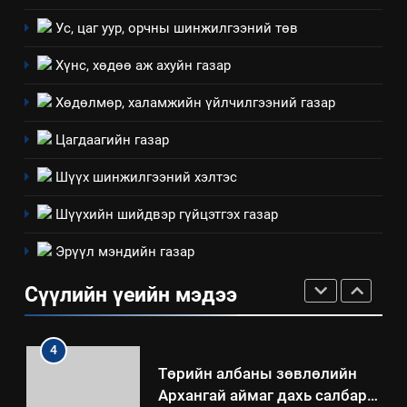
эрүүл мэнд, байгаль орчинд
Нээлттэй засгийн түншлэл
үзүүлэх буюу үзүүлж байгаа
Ус, цаг уур, орчны шинжилгээний төв
долоо хоног-2025
нөлөөллийн талаарх
НЭЭЛТТЭЙ ЗАСГИЙН ТҮНШЛЭЛ
Хүнс, хөдөө аж ахуйн газар
мэдээлэл
Хөдөлмөр, халамжийн үйлчилгээний газар
2
“БИД ИРГЭДЭЭ СОНСОЖ,
Цагдаагийн газар
ШИЙДНЭ” ӨДРИЙГ ЗОХИОН
БАЙГУУЛНА
Шүүх шинжилгээний хэлтэс
ЗАР
ТАЗ-ЫН САЛБАР ЗӨВЛӨЛ
Шүүхийн шийдвэр гүйцэтгэх газар
3
Эрүүл мэндийн газар
ТАЗ-ЫН САЛБАР ЗӨВЛӨЛ
Сүүлийн үеийн мэдээ
4
Төрийн албаны зөвлөлийн
Архангай аймаг дахь салбар