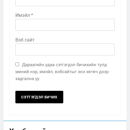
Имэйл
*
Вэб сайт
Дараагийн удаа сэтгэгдэл бичихийн тулд
миний нэр, имэйл, вэбсайтыг энэ хөтөч дээр
хадгална уу.