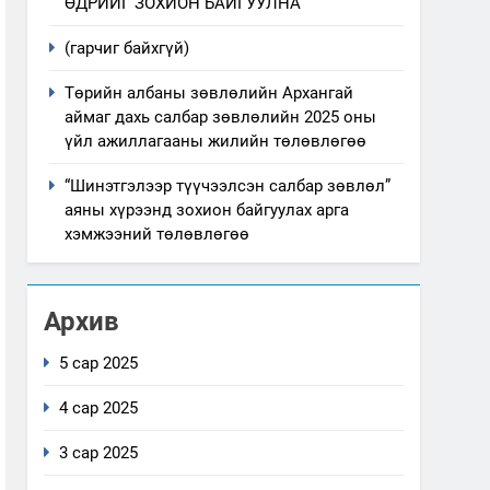
ӨДРИЙГ ЗОХИОН БАЙГУУЛНА
(гарчиг байхгүй)
Төрийн албаны зөвлөлийн Архангай
аймаг дахь салбар зөвлөлийн 2025 оны
үйл ажиллагааны жилийн төлөвлөгөө
“Шинэтгэлээр түүчээлсэн салбар зөвлөл”
аяны хүрээнд зохион байгуулах арга
хэмжээний төлөвлөгөө
Архив
5 сар 2025
4 сар 2025
3 сар 2025