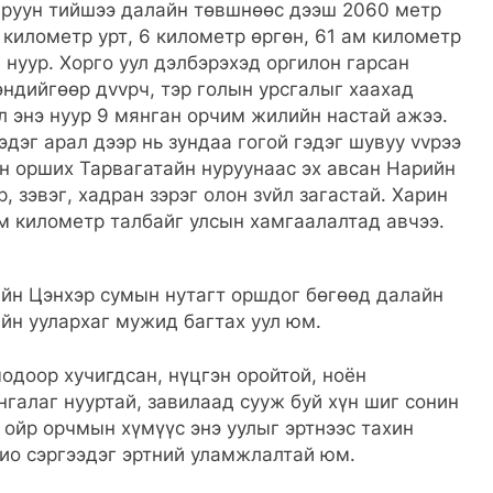
аруун тийшээ далайн төвшнөөс дээш 2060 метр
 километр урт, 6 километр өргөн, 61 ам километр
 нуур. Хорго уул дэлбэрэхэд оргилон гарсан
өндийгөөр дvvрч, тэр голын урсгалыг хаахад
л энэ нуур 9 мянган орчим жилийн настай ажээ.
эдэг арал дээр нь зундаа гогой гэдэг шувуу vvрээ
эн орших Тарвагатайн нуруунаас эх авсан Нарийн
р, зэвэг, хадран зэрэг олон зvйл загастай. Харин
м километр талбайг улсын хамгаалалтад авчээ.
йн Цэнхэр сумын нутагт оршдог бөгөөд далайн
айн уулархаг мужид багтах уул юм.
одоор хучигдсан, нүцгэн оройтой, ноён
нгалаг нууртай, завилаад сууж буй хүн шиг сонин
 ойр орчмын хүмүүс энэ уулыг эртнээс тахин
рио сэргээдэг эртний уламжлалтай юм.