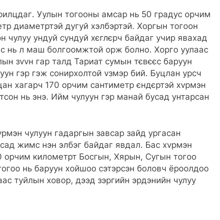
ярилцдаг. Уулын тогооны амсар нь 50 градус орчим
етр диаметртэй дугуй хэлбэртэй. Хоргын тогоон
н чулуу ундуй сундуй хєглєрч байдаг учир явахад
ас нь л маш болгоомжтой орж болно. Хорго уулаас
ын зvvн гар талд Тариат сумын тєвєєс баруун
уун гэр гэж сонирхолтой vзмэр бий. Буцлан урсч
ан хагарч 170 орчим сантиметр єндєртэй хvрмэн
огтсон нь энэ. Ийм чулуун гэр манай бусад унтарсан
vрмэн чулуун гадаргын завсар зайд ургасан
сад жимс нэн элбэг байдаг явдал. Бас хvрмэн
20 орчим километрт Босгын, Хярын, Сугын тогоо
 тогоо нь баруун хойшоо сэтэрсэн боловч ёроолдоо
ас туйлын ховор, дээд зэргийн эрдэнийн чулуу