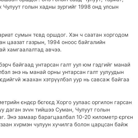
 Чулуут голын хадны зургийг 1998 онд улсын
ариат сумын тєвд оршдог. Хэн ч саатан хоргодом
хан цаазат газрын, 1994 оноос байгалийн
ай хамгаалалтад авчээ.
эрч байгаад унтарсан галт уул юм гэдгийг манай
лбэл энэ нь манай орны унтарсан галт уулуудын
тєдийгvй жаахан хэтрүүлбэл уур нь савсаж байгаа
метрийн єндєр бєгєєд Хорго уулаас оргилон гарсан
уу даган зvvн тийшээ Суман, Чулуут голын
аг. Энэ замаар барагцаалбал 10-20 километр єргєн
узаан хvрмэн чулуун хучилга болон царцсан байж