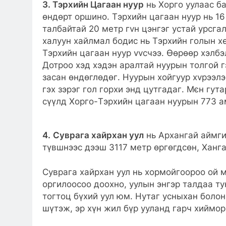
3. Тэрхийн Цагаан нуур
нь Хорго уулаас б
өндөрт оршино. Тэрхийн цагаан нуур нь 16
талбайтай 20 метр гvн цэнгэг устай урсгал
халуун хайлмал бодис нь Тэрхийн голын х
Тэрхийн цагаан нуур vvсчээ. Өөрөөр хэлбэ
Дотроо хэд хэдэн аралтай нуурын толгой г
засан өндөглөдөг. Нуурын хойгуур хvрээл
гэх зэрэг гол горхи энд цутгадаг. Мєн гута
сүүлд Хорго-Тэрхийн цагаан нуурын 773 а
4.
Суврага хайрхан уул
нь Архангай аймги
түвшнээс дээш 3117 метр өргөгдсөн, Ханг
Суврага хайрхан уул нь хормойгоороо ой м
оргилоосоо доохно, уулын энгэр талдаа ту
тогтоц бүхий уул юм. Нутаг усныхан болон
шүтэж, эр хүн жил бүр ууланд гарч хиймо