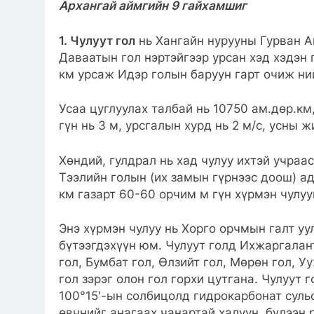
Архангай аймгийн 9 гайхамшиг
1. Чулуут гол
нь Хангайн нурууны Гурван А
Даваатын гол нэртэйгээр урсан хэд хэдэн 
км урсаж Идэр голын баруун гарт очиж ни
Усаа цуглуулах талбай нь 10750 ам.дөр.км,
гүн нь 3 м, урсгалын хурд нь 2 м/с, усны 
Хөндий, гулдрал нь хад чулуу ихтэй учраас
Тээлийн голын (их замын гүрнээс доош) а
км газарт 60-60 орчим м гүн хүрмэн чулуу
Энэ хүрмэн чулуу нь Хорго орчмын галт у
бүтээгдэхүүн юм. Чулуут голд Ихжаргалант 
гол, Бумбат гол, Өлзийт гол, Мөрөн гол, У
гол зэрэг олон гол горхи цутгана. Чулуут 
100°15′-ын солбицолд гидрокарбонат суль
өвчнийг анагаах чанартай халуун, бүлээн 