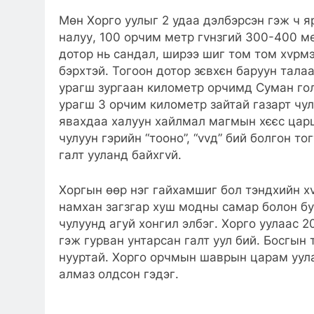
Мөн Хорго уулыг 2 удаа дэлбэрсэн гэж ч 
налуу, 100 орчим метр гvнзгий 300-400 м
дотор нь сандал, ширээ шиг том том хvрмэ
бэрхтэй. Тогоон дотор зєвхєн баруун тала
урагш зургаан километр орчимд Суман гол
урагш 3 орчим километр зайтай газарт чул
явахдаа халуун хайлмал магмын хєєс царц
чулуун гэрийн “тооно”, “vvд” бий болгон т
галт ууланд байхгvй.
Хоргын өөр нэг гайхамшиг бол тэндхийн х
намхан загзгар хуш модны самар болон бу
чулуунд агуй хонгил элбэг. Хорго уулаас 
гэж гурван унтарсан галт уул бий. Босгын
нууртай. Хорго орчмын шаврын царам уула
алмаз олдсон гэдэг.