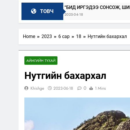
ог-2025
“БИД ИРГЭДЭЭ СОНСОЖ, ШИЙДНЭ” ӨДРИЙГ
ТОВЧ
2025-04-18
Home
2023
6 сар
18
Нутгийн бахархал
АЙМГИЙН ТУХАЙ
Нутгийн бахархал
0
Khishge
2023-06-18
1 Mins