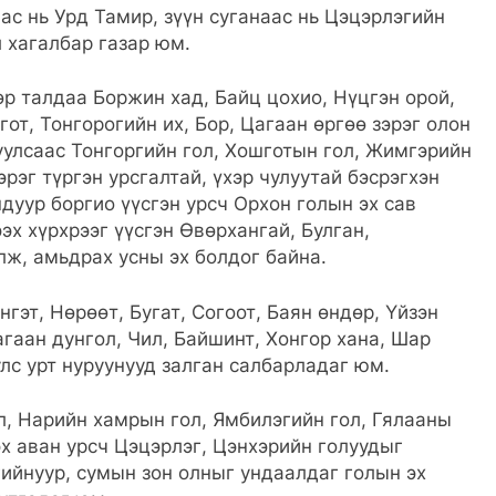
ас нь Урд Тамир, зүүн суганаас нь Цэцэрлэгийн
л хагалбар газар юм.
р талдаа Боржин хад, Байц цохио, Нүцгэн орой,
от, Тонгорогийн их, Бор, Цагаан өргөө зэрэг олон
уулсаас Тонгоргийн гол, Хошготын гол, Жимгэрийн
эрэг түргэн урсгалтай, үхэр чулуутай бэсрэгхэн
ндуур боргио үүсгэн урсч Орхон голын эх сав
эх хүрхрээг үүсгэн Өвөрхангай, Булган,
лж, амьдрах усны эх болдог байна.
гэт, Нөрөөт, Бугат, Согоот, Баян өндөр, Үйзэн
гаан дунгол, Чил, Байшинт, Хонгор хана, Шар
улс урт нуруунууд залган салбарладаг юм.
л, Нарийн хамрын гол, Ямбилэгийн гол, Гялааны
эх аван урсч Цэцэрлэг, Цэнхэрийн голуудыг
гийнуур, сумын зон олныг ундаалдаг голын эх