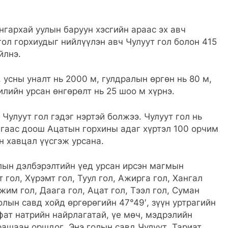
нгархай уулын баруун хэсгийн араас эх авч
гол горхиудыг нийлүүлэн авч Чулуут гол болон 415
йлнэ.
 усны уналт нь 2000 м, гулдралын өргөн нь 80 м,
жилийн урсан өнгөрөлт нь 25 шоо м хүрнэ.
 Чулуут гол гэдэг нэртэй болжээ. Чулуут гол нь
дгаас доош Ацатын горхины адаг хүртэл 100 орчим
н хавцал үүсгэж урсана.
улын дэлбэрэлтийн үед урсан ирсэн магмын
гол, Хүрэмт гол, Туул гол, Ажирга гол, Хангал
ужим гол, Даага гол, Ацат гол, Тээл гол, Суман
голын савд хойд өргөрөгийн 47°49′, зүүн уртрагийн
фат натрийн найрлагатай, үе мөч, мэдрэлийн
рашаан оршдог. Энэ голын савд Чулуут, Тариат,