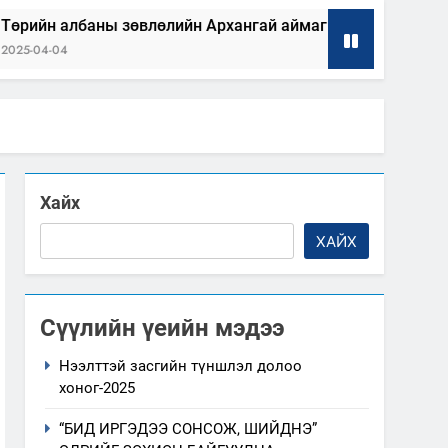
зөвлөлийн Архангай аймаг дахь салбар зөвлөлийн 2025 о
Хайх
ХАЙХ
Сүүлийн үеийн мэдээ
Нээлттэй засгийн түншлэл долоо
хоног-2025
“БИД ИРГЭДЭЭ СОНСОЖ, ШИЙДНЭ”