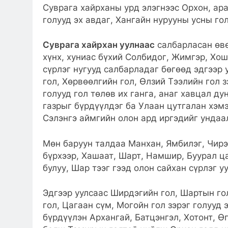
Суврага хайрханы урд элэгнээс Орхон, ара
голууд эх авдаг, Хангайн нурууны усны го
Суврага хайрхан уулнаас
салбарласан өвө
хүнх, хуниас бүхий Солбидог, Жимгэр, Хошг
сүрлэг нугууд салбарладаг бөгөөд эдгээр 
гол, Хөрвөөлгийн гол, Өлзий Тээлийн гол з
голууд гол төлөв их ганга, анаг хавцал ду
газрыг бүрдүүлдэг ба Улаан цутгалан хэмэ
Сэлэнгэ аймгийн олон ард иргэдийг ундаа
Мөн баруун талдаа Манхан, Ямбилэг, Чирэн
бүрхээр, Хашаат, Шарт, Намшир, Буурал ца
булуу, Шар тээг гээд олон сайхан сүрлэг у
Эдгээр уулсаас Ширдэгийн гол, Шартын го
гол, Цагаан сүм, Могойн гол зэрэг голууд 
бүрдүүлэн Архангай, Батцэнгэл, Хотонт, Ө