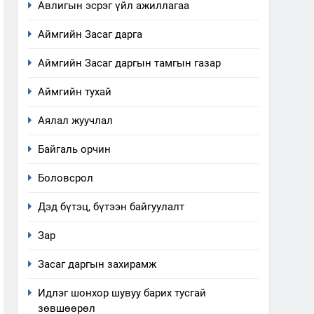
Авлигын эсрэг үйл ажиллагаа
Аймгийн Засаг дарга
Аймгийн Засаг даргын тамгын газар
Аймгийн тухай
Аялал жуучлал
Байгаль орчин
Боловсрол
Дэд бүтэц, бүтээн байгуулалт
Зар
Засаг даргын захирамж
Идлэг шонхор шувуу барих тусгай
зөвшөөрөл