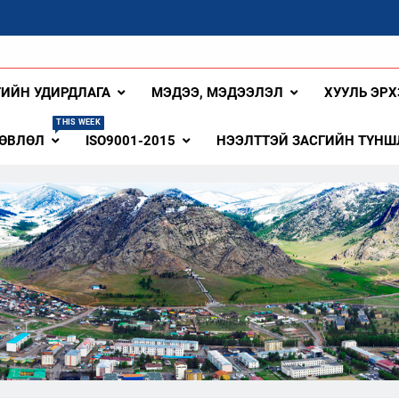
ангай Аймаг
ГИЙН УДИРДЛАГА
МЭДЭЭ, МЭДЭЭЛЭЛ
ХУУЛЬ ЭРХ
THIS WEEK
ЗӨВЛӨЛ
ISO9001-2015
НЭЭЛТТЭЙ ЗАСГИЙН ТҮНШ