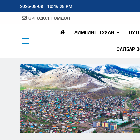
Skip
2026-08-08
10:46:29 PM
to
content
ӨРГӨДӨЛ, ГОМДОЛ
Арх
АЙМГИЙН ТУХАЙ
НУТ
САЛБАР 