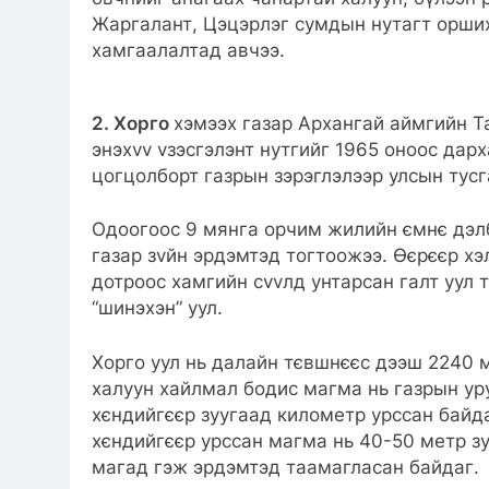
Жаргалант, Цэцэрлэг сумдын нутагт орших
хамгаалалтад авчээ.
2. Хорго
хэмээх газар Архангай аймгийн Т
энэхvv vзэсгэлэнт нутгийг 1965 оноос дар
цогцолборт газрын зэрэглэлээр улсын тусг
Одоогоос 9 мянга орчим жилийн ємнє дэлб
газар зvйн эрдэмтэд тогтоожээ. Өєрєєр хэ
дотроос хамгийн сvvлд унтарсан галт уул 
“шинэхэн” уул.
Хорго уул нь далайн тєвшнєєс дээш 2240 
халуун хайлмал бодис магма нь газрын ур
хєндийгєєр зуугаад километр урссан байд
хєндийгєєр урссан магма нь 40-50 метр з
магад гэж эрдэмтэд таамагласан байдаг.