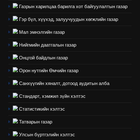
Газрын харилцаа барилга хот байгуулалтын газар
5
“Шинэтгэлээр түүчээлсэн
Гэр бүл, хүүхэд, залуучуудын хөгжлийн газар
салбар зөвлөл” аяны хүрээнд
Мал эмнэлгийн газар
зохион байгуулах арга
ТАЗ-ЫН САЛБАР ЗӨВЛӨЛ
хэмжээний төлөвлөгөө
Нийгмийн даатгалын газар
6
Онцгой байдлын газар
Санхүүгийн тайланд хийсэн
аудитын дүгнэлт
Орон нутгийн Өмчийн газар
ИЛ ТОД БАЙДАЛ
Санхүүгийн хяналт, дотоод аудитын алба
7
Стандарт, хэмжил зүйн хэлтэс
Үйл ажиллагаандаа мөрдөж
байгаа хууль тогтоомж
Статистикийн хэлтэс
ИЛ ТОД БАЙДАЛ
Татварын газар
8
Улсын бүртгэлийн хэлтэс