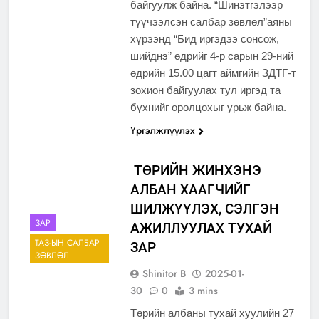
байгуулж байна. “Шинэтгэлээр
түүчээлсэн салбар зөвлөл”аяны
хүрээнд “Бид иргэдээ сонсож,
шийднэ” өдрийг 4-р сарын 29-ний
өдрийн 15.00 цагт аймгийн ЗДТГ-т
зохион байгуулах тул иргэд та
бүхнийг оролцохыг урьж байна.
Үргэлжлүүлэх
ТӨРИЙН ЖИНХЭНЭ
АЛБАН ХААГЧИЙГ
ШИЛЖҮҮЛЭХ, СЭЛГЭН
ЗАР
АЖИЛЛУУЛАХ ТУХАЙ
ТАЗ-ЫН САЛБАР
ЗАР
ЗӨВЛӨЛ
Shinitor B
2025-01-
30
0
3 mins
Төрийн албаны тухай хуулийн 27