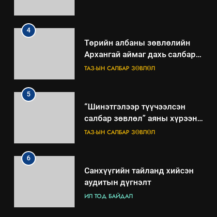
4
Төрийн албаны зөвлөлийн
Архангай аймаг дахь салбар
зөвлөлийн 2025 оны үйл
ТАЗ-ЫН САЛБАР ЗӨВЛӨЛ
ажиллагааны жилийн
төлөвлөгөө
5
“Шинэтгэлээр түүчээлсэн
салбар зөвлөл” аяны хүрээнд
зохион байгуулах арга
ТАЗ-ЫН САЛБАР ЗӨВЛӨЛ
хэмжээний төлөвлөгөө
6
Санхүүгийн тайланд хийсэн
аудитын дүгнэлт
ИЛ ТОД БАЙДАЛ