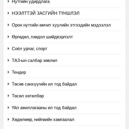
Нутгийн удирдлага
НЭЭЛТТЭЙ ЗАСГИЙН ТҮНШЛЭЛ
Орон нутгийн өмчит хуулийн этгээдийн мэдээлэл
Өргөдөл, гомдол шийдвэрлэлт
5
Соёл урлаг, спорт
“Шинэтгэлээр түүчээлсэн
ТАЗ-ын салбар зөвлөл
салбар зөвлөл” аяны хүрээнд
зохион байгуулах арга
ТАЗ-ЫН САЛБАР ЗӨВЛӨЛ
Тендер
хэмжээний төлөвлөгөө
Төсөв санхүүгийн ил тод байдал
6
Санхүүгийн тайланд хийсэн
Төсөл хөтөлбөр
аудитын дүгнэлт
Үйл ажиллагааны ил тод байдал
ИЛ ТОД БАЙДАЛ
Хөдөлмөр, нийгмийн хамгаалал
7