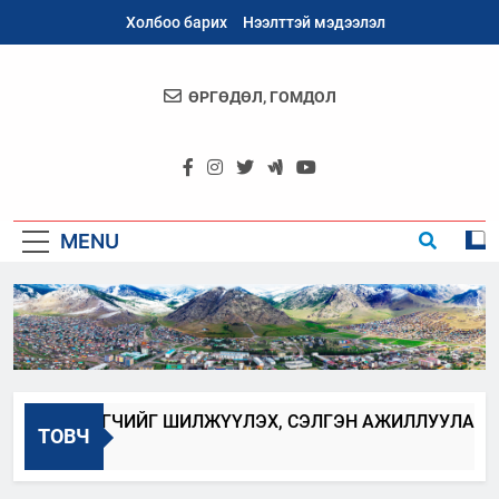
Skip
Холбоо барих
Нээлттэй мэдээлэл
to
content
ӨРГӨДӨЛ, ГОМДОЛ
Архангай
Аймаг
MENU
АН ХААГЧИЙГ ШИЛЖҮҮЛЭХ, СЭЛГЭН АЖИЛЛУУЛАХ ЗАР
ТОВЧ