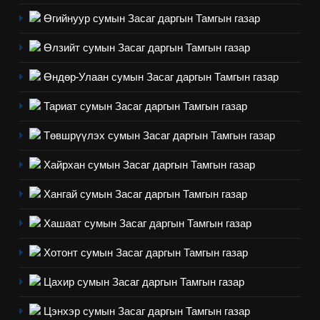
долоо хоног-2025
нөлөөллийн талаарх
Өгийнуур сумын Засаг даргын Тамгын газар
НЭЭЛТТЭЙ ЗАСГИЙН ТҮНШЛЭЛ
мэдээлэл
Өлзийт сумын Засаг даргын Тамгын газар
2
Өндөр-Улаан сумын Засаг даргын Тамгын газар
“БИД ИРГЭДЭЭ СОНСОЖ,
ШИЙДНЭ” ӨДРИЙГ ЗОХИОН
Тариат сумын Засаг даргын Тамгын газар
БАЙГУУЛНА
ЗАР
ТАЗ-ЫН САЛБАР ЗӨВЛӨЛ
Төвшрүүлэх сумын Засаг даргын Тамгын газар
3
Хайрхан сумын Засаг даргын Тамгын газар
Хангай сумын Засаг даргын Тамгын газар
ТАЗ-ЫН САЛБАР ЗӨВЛӨЛ
Хашаат сумын Засаг даргын Тамгын газар
4
Хотонт сумын Засаг даргын Тамгын газар
Төрийн албаны зөвлөлийн
Цахир сумын Засаг даргын Тамгын газар
Архангай аймаг дахь салбар
зөвлөлийн 2025 оны үйл
ТАЗ-ЫН САЛБАР ЗӨВЛӨЛ
Цэнхэр сумын Засаг даргын Тамгын газар