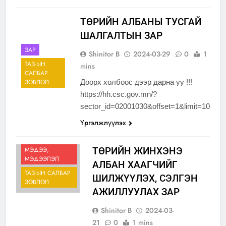
ТӨРИЙН АЛБАНЫ ТУСГАЙ
ШАЛГАЛТЫН ЗАР
ЗАР
Shinitor B
2024-03-29
0
1
ТАЗ-ЫН
mins
САЛБАР
ЗӨВЛӨЛ
Доорх холбоос дээр дарна уу !!!
https://hh.csc.gov.mn/?
sector_id=02001030&offset=1&limit=10
Үргэлжлүүлэх
ЗАР
МЭДЭЭ,
ТӨРИЙН ЖИНХЭНЭ
МЭДЭЭЛЭЛ
АЛБАН ХААГЧИЙГ
ТАЗ-ЫН САЛБАР
ШИЛЖҮҮЛЭХ, СЭЛГЭН
ЗӨВЛӨЛ
АЖИЛЛУУЛАХ ЗАР
Shinitor B
2024-03-
21
0
1 mins