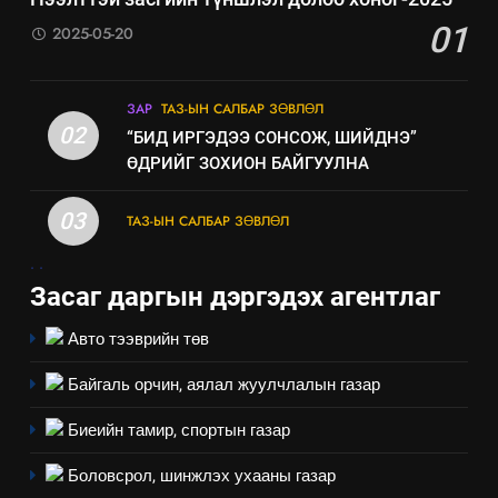
Мэдээлэл хариуцагчийн
01
2025-05-20
явуулж байгаа үйл ажиллагаа,
үйлдвэрлэл, үйлчилгээ,
ИЛ ТОД БАЙДАЛ
ашиглаж байгаа техник,
ЗАР
ТАЗ-ЫН САЛБАР ЗӨВЛӨЛ
технологийн хүн, мал, амьтны
02
“БИД ИРГЭДЭЭ СОНСОЖ, ШИЙДНЭ”
эрүүл мэнд, байгаль орчинд
ӨДРИЙГ ЗОХИОН БАЙГУУЛНА
үзүүлэх буюу үзүүлж байгаа
нөлөөллийн талаарх
03
ТАЗ-ЫН САЛБАР ЗӨВЛӨЛ
мэдээлэл
.
.
Засаг даргын дэргэдэх агентлаг
Авто тээврийн төв
Байгаль орчин, аялал жуулчлалын газар
Биеийн тамир, спортын газар
Боловсрол, шинжлэх ухааны газар