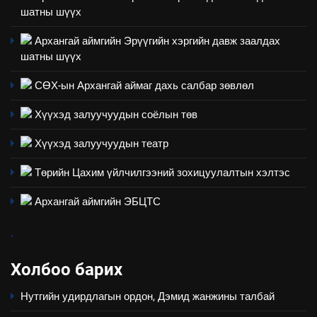
ШИЙДНЭ” ӨДРИЙГ ЗОХИОН
шатны шүүх
БАЙГУУЛНА
ЗАР
ТАЗ-ЫН САЛБАР ЗӨВЛӨЛ
Архангай аймгийн Эрүүгийн хэргийн давж заалдах
шатны шүүх
3
СӨХ-ын Архангай аймаг дахь салбар зөвлөл
ТАЗ-ЫН САЛБАР ЗӨВЛӨЛ
Хүүхэд залуучуудын соёлын төв
Хүүхэд залуучуудын театр
4
Төрийн Цахим үйлчилгээний зохицуулалтын хэлтэс
Төрийн албаны зөвлөлийн
Архангай аймаг дахь салбар
Архангай аймгийн ЭБЦТС
зөвлөлийн 2025 оны үйл
ТАЗ-ЫН САЛБАР ЗӨВЛӨЛ
ажиллагааны жилийн
.
төлөвлөгөө
5
Холбоо барих
“Шинэтгэлээр түүчээлсэн
салбар зөвлөл” аяны хүрээнд
Нутгийн удирдлагын ордон, Дэмид жанжины талбай
зохион байгуулах арга
ТАЗ-ЫН САЛБАР ЗӨВЛӨЛ