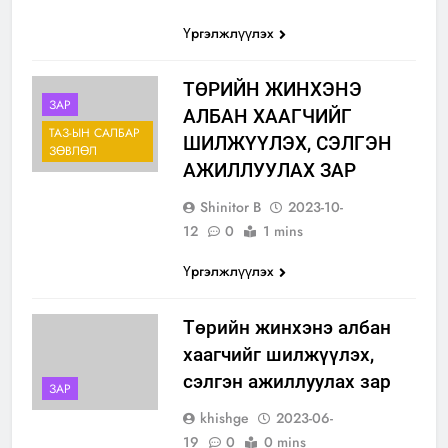
Үргэлжлүүлэх
ТӨРИЙН ЖИНХЭНЭ
ЗАР
АЛБАН ХААГЧИЙГ
ТАЗ-ЫН САЛБАР
ШИЛЖҮҮЛЭХ, СЭЛГЭН
ЗӨВЛӨЛ
АЖИЛЛУУЛАХ ЗАР
Shinitor B
2023-10-
12
0
1 mins
Үргэлжлүүлэх
Төрийн жинхэнэ албан
хаагчийг шилжүүлэх,
сэлгэн ажиллуулах зар
ЗАР
khishge
2023-06-
19
0
0 mins