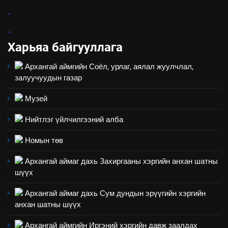
7
.
Үйл ажиллагаандаа мөрдөж
.
байгаа хууль тогтоомж
Харьяа байгууллага
ИЛ ТОД БАЙДАЛ
Архангай аймгийн Соёл, урлаг, аялал жуулчлал,
8
залуучуудын газар
Мэдээлэл хариуцагчийн
явуулж байгаа үйл ажиллагаа,
Музей
үйлдвэрлэл, үйлчилгээ,
ИЛ ТОД БАЙДАЛ
Нийтлэг үйлчилгээний алба
ашиглаж байгаа техник,
технологийн хүн, мал, амьтны
1
Номын төв
эрүүл мэнд, байгаль орчинд
Нээлттэй засгийн түншлэл
үзүүлэх буюу үзүүлж байгаа
Архангай аймаг дахь Захиргааны хэргийн анхан шатны
долоо хоног-2025
нөлөөллийн талаарх
шүүх
НЭЭЛТТЭЙ ЗАСГИЙН ТҮНШЛЭЛ
мэдээлэл
Архангай аймаг дахь Сум дундын эрүүгийн хэргийн
анхан шатны шүүх
2
“БИД ИРГЭДЭЭ СОНСОЖ,
Архангай аймгийн Иргэний хэргийн давж заалдах