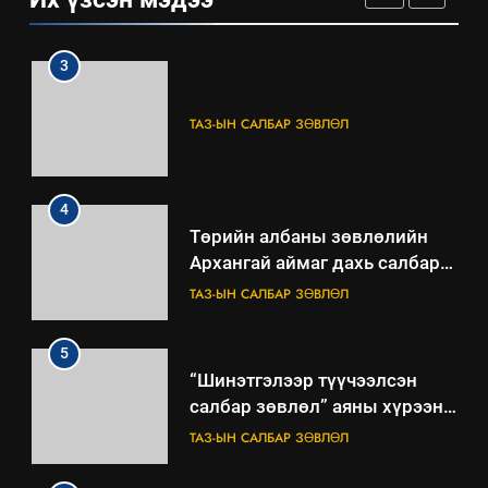
БАЙГУУЛНА
ЗАР
ТАЗ-ЫН САЛБАР ЗӨВЛӨЛ
3
ТАЗ-ЫН САЛБАР ЗӨВЛӨЛ
4
Төрийн албаны зөвлөлийн
Архангай аймаг дахь салбар
зөвлөлийн 2025 оны үйл
ТАЗ-ЫН САЛБАР ЗӨВЛӨЛ
ажиллагааны жилийн
төлөвлөгөө
5
“Шинэтгэлээр түүчээлсэн
салбар зөвлөл” аяны хүрээнд
зохион байгуулах арга
ТАЗ-ЫН САЛБАР ЗӨВЛӨЛ
хэмжээний төлөвлөгөө