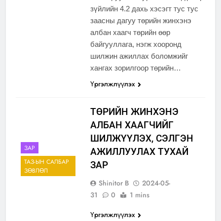
зүйлийн 4.2 дахь хэсэгт тус тус
заасны дагуу төрийн жинхэнэ
албан хаагч төрийн өөр
байгууллага, нэгж хооронд
шилжин ажиллах боломжийг
хангах зорилгоор төрийн…
Үргэлжлүүлэх
ТӨРИЙН ЖИНХЭНЭ
АЛБАН ХААГЧИЙГ
ШИЛЖҮҮЛЭХ, СЭЛГЭН
ЗАР
АЖИЛЛУУЛАХ ТУХАЙ
ТАЗ-ЫН САЛБАР
ЗАР
ЗӨВЛӨЛ
Shinitor B
2024-05-
31
0
1 mins
Үргэлжлүүлэх