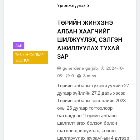
Үргэлжлүүлэх
ТӨРИЙН ЖИНХЭНЭ
АЛБАН ХААГЧИЙГ
ШИЛЖҮҮЛЭХ, СЭЛГЭН
ЗАР
АЖИЛЛУУЛАХ ТУХАЙ
ТАЗ-ЫН САЛБАР
ЗАР
ЗӨВЛӨЛ
gunerdene gurjab
2024-10-
09
0
3 mins
Төрийн албаны тухай хуулийн 27
дугаар зүйлийн 27.2 дахь хэсэг,
Төрийн албаны зөвлөлийн 2023
оны 25 дугаар тогтоолоор
батлагдсан “Төрийн албаны
шалгалт өгөх болзол болон
шатлан дэвшүүлэх, сонгон
шалгаруулах журам”-ын 4 дүгээр