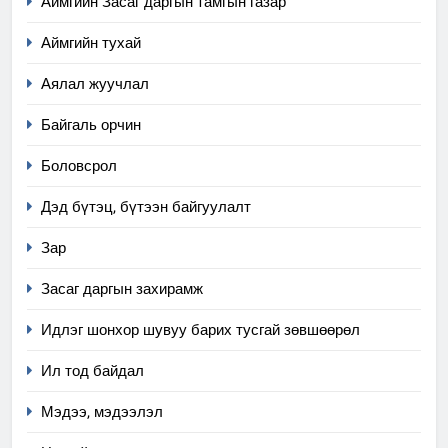
Аймгийн Засаг даргын тамгын газар
Аймгийн тухай
Аялал жуучлал
Байгаль орчин
Боловсрол
Дэд бүтэц, бүтээн байгуулалт
Зар
Засаг даргын захирамж
Идлэг шонхор шувуу барих тусгай зөвшөөрөл
Ил тод байдал
Мэдээ, мэдээлэл