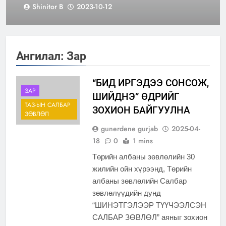
ШИЛЖҮҮЛЭХ, СЭЛГЭН
Shinitor B
2023-10-12
АЖИЛЛУУЛАХ ЗАР
Ангилал:
Зар
“БИД ИРГЭДЭЭ СОНСОЖ,
ЗАР
ШИЙДНЭ” ӨДРИЙГ
ТАЗ-ЫН САЛБАР
ЗОХИОН БАЙГУУЛНА
ЗӨВЛӨЛ
gunerdene gurjab
2025-04-
18
0
1 mins
Төрийн албаны зөвлөлийн 30
жилийн ойн хүрээнд, Төрийн
албаны зөвлөлийн Салбар
зөвлөлүүдийн дунд
“ШИНЭТГЭЛЭЭР ТҮҮЧЭЭЛСЭН
САЛБАР ЗӨВЛӨЛ” аяныг зохион