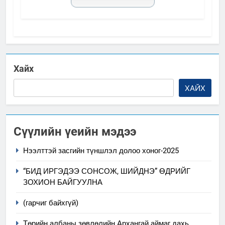
Хайх
ХАЙХ
Сүүлийн үеийн мэдээ
Нээлттэй засгийн түншлэл долоо хоног-2025
“БИД ИРГЭДЭЭ СОНСОЖ, ШИЙДНЭ” ӨДРИЙГ
ЗОХИОН БАЙГУУЛНА
(гарчиг байхгүй)
Төрийн албаны зөвлөлийн Архангай аймаг дахь