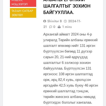
МЭДЭЭ,
МЭДЭЭЛЭЛ
ШАЛГАЛТЫГ ЗОХИОН
ТАЗ-ЫН САЛБАР
БАЙГУУЛЛАА.
ЗӨВЛӨЛ
Shinitor B
2024-11-
21
0
1 mins
Архангай аймагт 2024 оны 4-р
улиралд Төрийн албаны ерөнхий
шалгалт өгөхөөр нийт 131 иргэн
бүртгүүлсэн бөгөөд 11 дүгээр
сарын 20, 21-ний өдрүүдэд
шалгалтыг 6 ээлжээр зохион
байгууллаа. Бүртгүүлсэн 131
иргэнээс 108 иргэн шалгалтад
орж, ирц 82,4 хувь, оролцсон
иргэдийн 42,5 хувь буюу 46 иргэн
ерөнхий шалгалтад тэнцэж,
төрийн жинхэнэ албаны нөөцөд
бүртгэгдэх болзлыг хангалаа.