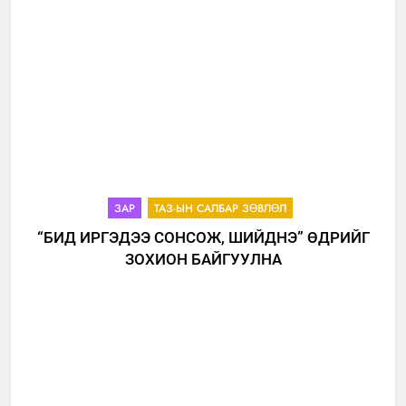
ЗАР
ТАЗ-ЫН САЛБАР ЗӨВЛӨЛ
“БИД ИРГЭДЭЭ СОНСОЖ, ШИЙДНЭ” ӨДРИЙГ
ЗОХИОН БАЙГУУЛНА