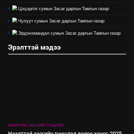
ажиллагааны жилийн
төлөвлөгөө
Цэцэрлэг сумын Засаг даргын Тамгын газар
5
“Шинэтгэлээр түүчээлсэн
Чулуут сумын Засаг даргын Тамгын газар
салбар зөвлөл” аяны хүрээнд
зохион байгуулах арга
Эрдэнэмандал сумын Засаг даргын Тамгын газар
ТАЗ-ЫН САЛБАР ЗӨВЛӨЛ
хэмжээний төлөвлөгөө
Эрэлттэй мэдээ
6
Санхүүгийн тайланд хийсэн
аудитын дүгнэлт
ИЛ ТОД БАЙДАЛ
7
Үйл ажиллагаандаа мөрдөж
байгаа хууль тогтоомж
ИЛ ТОД БАЙДАЛ
НЭЭЛТТЭЙ ЗАСГИЙН ТҮНШЛЭЛ
8
Нээлттэй засгийн түншлэл долоо хоног-2025