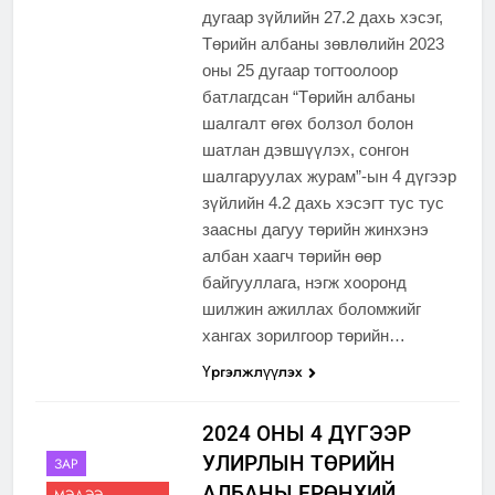
дугаар зүйлийн 27.2 дахь хэсэг,
Төрийн албаны зөвлөлийн 2023
оны 25 дугаар тогтоолоор
батлагдсан “Төрийн албаны
шалгалт өгөх болзол болон
шатлан дэвшүүлэх, сонгон
шалгаруулах журам”-ын 4 дүгээр
зүйлийн 4.2 дахь хэсэгт тус тус
заасны дагуу төрийн жинхэнэ
албан хаагч төрийн өөр
байгууллага, нэгж хооронд
шилжин ажиллах боломжийг
хангах зорилгоор төрийн…
Үргэлжлүүлэх
2024 ОНЫ 4 ДҮГЭЭР
УЛИРЛЫН ТӨРИЙН
ЗАР
АЛБАНЫ ЕРӨНХИЙ