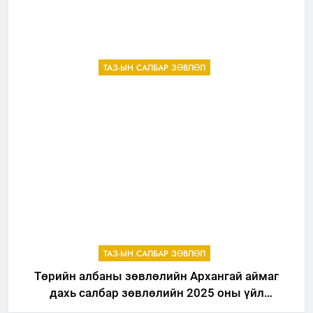
ТАЗ-ЫН САЛБАР ЗӨВЛӨЛ
ТАЗ-ЫН САЛБАР ЗӨВЛӨЛ
Төрийн албаны зөвлөлийн Архангай аймаг
дахь салбар зөвлөлийн 2025 оны үйл
ажиллагааны жилийн төлөвлөгөө