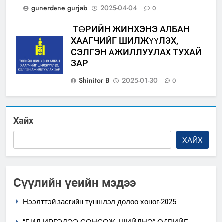
gunerdene gurjab
2025-04-04
0
ТӨРИЙН ЖИНХЭНЭ АЛБАН
ХААГЧИЙГ ШИЛЖҮҮЛЭХ,
СЭЛГЭН АЖИЛЛУУЛАХ ТУХАЙ
ЗАР
Shinitor B
2025-01-30
0
Хайх
ХАЙХ
Сүүлийн үеийн мэдээ
Нээлттэй засгийн түншлэл долоо хоног-2025
“БИД ИРГЭДЭЭ СОНСОЖ, ШИЙДНЭ” ӨДРИЙГ