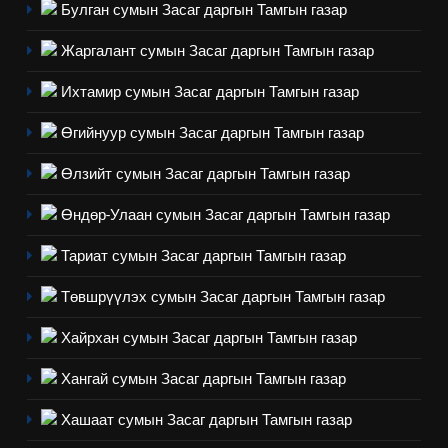
үйлдвэрлэл, үйлчилгээ,
ИЛ ТОД БАЙДАЛ
Булган сумын Засаг даргын Тамгын газар
ашиглаж байгаа техник,
Жаргалант сумын Засаг даргын Тамгын газар
технологийн хүн, мал, амьтны
1
эрүүл мэнд, байгаль орчинд
Нээлттэй засгийн түншлэл
Ихтамир сумын Засаг даргын Тамгын газар
үзүүлэх буюу үзүүлж байгаа
долоо хоног-2025
нөлөөллийн талаарх
Өгийнуур сумын Засаг даргын Тамгын газар
НЭЭЛТТЭЙ ЗАСГИЙН ТҮНШЛЭЛ
мэдээлэл
Өлзийт сумын Засаг даргын Тамгын газар
2
Өндөр-Улаан сумын Засаг даргын Тамгын газар
“БИД ИРГЭДЭЭ СОНСОЖ,
ШИЙДНЭ” ӨДРИЙГ ЗОХИОН
Тариат сумын Засаг даргын Тамгын газар
БАЙГУУЛНА
ЗАР
ТАЗ-ЫН САЛБАР ЗӨВЛӨЛ
Төвшрүүлэх сумын Засаг даргын Тамгын газар
3
Хайрхан сумын Засаг даргын Тамгын газар
Хангай сумын Засаг даргын Тамгын газар
ТАЗ-ЫН САЛБАР ЗӨВЛӨЛ
Хашаат сумын Засаг даргын Тамгын газар