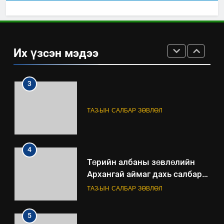
2
“БИД ИРГЭДЭЭ СОНСОЖ,
ШИЙДНЭ” ӨДРИЙГ ЗОХИОН
Их үзсэн мэдээ
БАЙГУУЛНА
ЗАР
ТАЗ-ЫН САЛБАР ЗӨВЛӨЛ
3
ТАЗ-ЫН САЛБАР ЗӨВЛӨЛ
4
Төрийн албаны зөвлөлийн
Архангай аймаг дахь салбар
зөвлөлийн 2025 оны үйл
ТАЗ-ЫН САЛБАР ЗӨВЛӨЛ
ажиллагааны жилийн
төлөвлөгөө
5