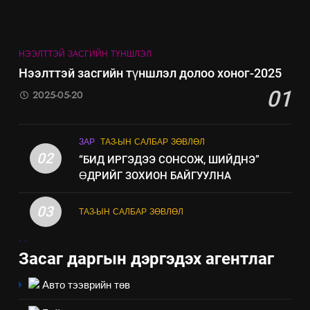
байгаа хууль тогтоомж
ИЛ ТОД БАЙДАЛ
НЭЭЛТТЭЙ ЗАСГИЙН ТҮНШЛЭЛ
8
Нээлттэй засгийн түншлэл долоо хоног-2025
Мэдээлэл хариуцагчийн
01
2025-05-20
явуулж байгаа үйл ажиллагаа,
үйлдвэрлэл, үйлчилгээ,
ИЛ ТОД БАЙДАЛ
ашиглаж байгаа техник,
ЗАР
ТАЗ-ЫН САЛБАР ЗӨВЛӨЛ
технологийн хүн, мал, амьтны
02
“БИД ИРГЭДЭЭ СОНСОЖ, ШИЙДНЭ”
эрүүл мэнд, байгаль орчинд
ӨДРИЙГ ЗОХИОН БАЙГУУЛНА
үзүүлэх буюу үзүүлж байгаа
нөлөөллийн талаарх
03
ТАЗ-ЫН САЛБАР ЗӨВЛӨЛ
мэдээлэл
.
.
Засаг даргын дэргэдэх агентлаг
Авто тээврийн төв