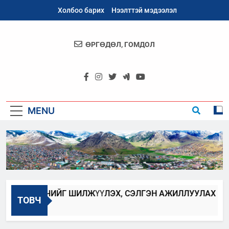
Skip
Холбоо барих
Нээлттэй мэдээлэл
to
content
ӨРГӨДӨЛ, ГОМДОЛ
Архангай
Аймаг
MENU
Н ХААГЧИЙГ ШИЛЖҮҮЛЭХ, СЭЛГЭН АЖИЛЛУУЛАХ ЗАР
ТОВЧ