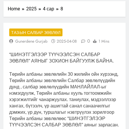
Home
2025
4 сар
8
ТАЗ-ЫН САЛБАР ЗӨВЛӨЛ
0
Gunerdene Gurjab
2025-04-08
1 Mins
“ШИНЭТГЭЛЭЭР ТҮҮЧЭЭЛСЭН САЛБАР
ЗӨВЛӨЛ” АЯНЫГ ЗОХИОН БАЙГУУЛЖ БАЙНА.
Төрийн албаны зөвлөлийн 30 жилийн ойн хүрээнд,
Төрийн албаны зөвлөлийн Салбар зөвлөлүүдийн
дунд , салбар зөвлөлүүдийн МАНЛАЙЛАЛ-ыг
нэмэгдуүлж, Төрийн албаны хууль тогтоомжийн
хэрэгжилтийг чанаржуулах. таниулах, мэдээллээр
хангах, бүтээлч, үр ашигтай санал санаачилгыг
дэмжих, үр дүн, туршлагыг нэвтрүүлэх зорилгоор
Төрийн албаны зөвлөлөөс “ШИНЭТГЭЛЭЭР
ТҮҮЧЭЭЛСЭН САЛБАР ЗӨВЛӨЛ” аяныг зарласан.