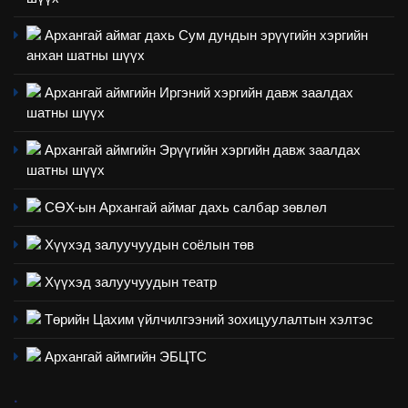
НЭЭЛТТЭЙ ЗАСГИЙН ТҮНШЛЭЛ
мэдээлэл
Архангай аймаг дахь Сум дундын эрүүгийн хэргийн
анхан шатны шүүх
2
“БИД ИРГЭДЭЭ СОНСОЖ,
Архангай аймгийн Иргэний хэргийн давж заалдах
ШИЙДНЭ” ӨДРИЙГ ЗОХИОН
шатны шүүх
БАЙГУУЛНА
ЗАР
ТАЗ-ЫН САЛБАР ЗӨВЛӨЛ
Архангай аймгийн Эрүүгийн хэргийн давж заалдах
шатны шүүх
3
СӨХ-ын Архангай аймаг дахь салбар зөвлөл
ТАЗ-ЫН САЛБАР ЗӨВЛӨЛ
Хүүхэд залуучуудын соёлын төв
Хүүхэд залуучуудын театр
4
Төрийн Цахим үйлчилгээний зохицуулалтын хэлтэс
Төрийн албаны зөвлөлийн
Архангай аймаг дахь салбар
Архангай аймгийн ЭБЦТС
зөвлөлийн 2025 оны үйл
ТАЗ-ЫН САЛБАР ЗӨВЛӨЛ
ажиллагааны жилийн
.