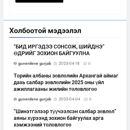
Холбоотой мэдээлэл
“БИД ИРГЭДЭЭ СОНСОЖ, ШИЙДНЭ”
ӨДРИЙГ ЗОХИОН БАЙГУУЛНА
gunerdene gurjab
2025-04-18
0
Төрийн албаны зөвлөлийн Архангай аймаг
дахь салбар зөвлөлийн 2025 оны үйл
ажиллагааны жилийн төлөвлөгөө
gunerdene gurjab
2025-04-04
0
“Шинэтгэлээр түүчээлсэн салбар зөвлөл”
аяны хүрээнд зохион байгуулах арга
хэмжээний төлөвлөгөө