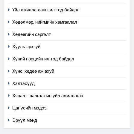
аудитын дүгнэлт
Үйл ажиллагааны ил тод байдал
ИЛ ТОД БАЙДАЛ
Хөдөлмөр, нийгмийн хамгаалал
7
Үйл ажиллагаандаа мөрдөж
Хөдөөгийн сэргэлт
байгаа хууль тогтоомж
Хууль эрхзүй
ИЛ ТОД БАЙДАЛ
Хүний нөөцийн ил тод байдал
8
Хүнс, хөдөө аж ахуй
Мэдээлэл хариуцагчийн
явуулж байгаа үйл ажиллагаа,
Хэлтэсүүд
үйлдвэрлэл, үйлчилгээ,
ИЛ ТОД БАЙДАЛ
ашиглаж байгаа техник,
Хяналт шалгалтын үйл ажиллагаа
технологийн хүн, мал, амьтны
1
Цаг үеийн мэдээ
эрүүл мэнд, байгаль орчинд
Нээлттэй засгийн түншлэл
үзүүлэх буюу үзүүлж байгаа
долоо хоног-2025
Эрүүл мэнд
нөлөөллийн талаарх
НЭЭЛТТЭЙ ЗАСГИЙН ТҮНШЛЭЛ
мэдээлэл