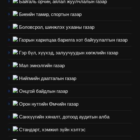
Байгаль орчин, аялал жуулчлалын газар
Биеийн тамир, спортын газар
Боловсрол, шинжлэх ухааны газар
Газрын харилцаа барилга хот байгуулалтын газар
5
“Шинэтгэлээр түүчээлсэн
Гэр бүл, хүүхэд, залуучуудын хөгжлийн газар
салбар зөвлөл” аяны хүрээнд
Мал эмнэлгийн газар
зохион байгуулах арга
ТАЗ-ЫН САЛБАР ЗӨВЛӨЛ
хэмжээний төлөвлөгөө
Нийгмийн даатгалын газар
6
Онцгой байдлын газар
Санхүүгийн тайланд хийсэн
аудитын дүгнэлт
Орон нутгийн Өмчийн газар
ИЛ ТОД БАЙДАЛ
Санхүүгийн хяналт, дотоод аудитын алба
7
Стандарт, хэмжил зүйн хэлтэс
Үйл ажиллагаандаа мөрдөж