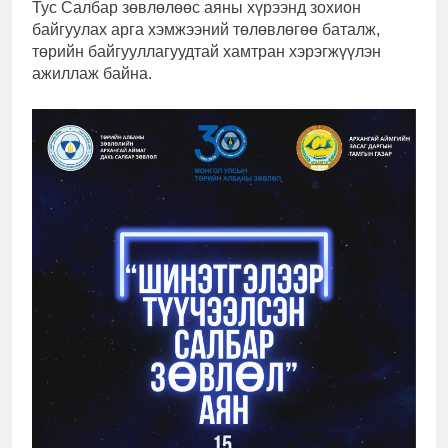
Тус Салбар зөвлөлөөс аяны хүрээнд зохион
байгуулах арга хэмжээний төлөвлөгөө баталж,
төрийн байгууллагуудтай хамтран хэрэгжүүлэн
ажиллаж байна.