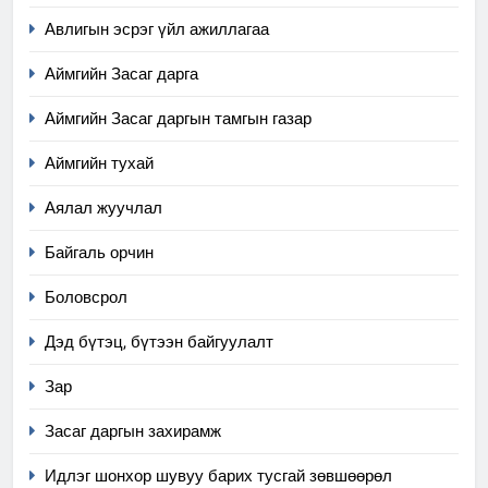
Авлигын эсрэг үйл ажиллагаа
Аймгийн Засаг дарга
Аймгийн Засаг даргын тамгын газар
Аймгийн тухай
Аялал жуучлал
Байгаль орчин
Боловсрол
Дэд бүтэц, бүтээн байгуулалт
Зар
Засаг даргын захирамж
Идлэг шонхор шувуу барих тусгай зөвшөөрөл