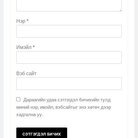
Нэр
*
Имэйл
*
Вэб сайт
Дараагийн удаа сэтгэгдэл бичихийн тулд
миний нэр, имэйл, вэбсайтыг энэ хөтөч дээр
хадгална уу.