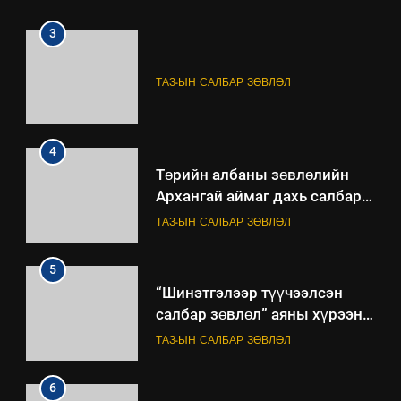
3
ТАЗ-ЫН САЛБАР ЗӨВЛӨЛ
4
Төрийн албаны зөвлөлийн
Архангай аймаг дахь салбар
зөвлөлийн 2025 оны үйл
ТАЗ-ЫН САЛБАР ЗӨВЛӨЛ
ажиллагааны жилийн
төлөвлөгөө
5
“Шинэтгэлээр түүчээлсэн
салбар зөвлөл” аяны хүрээнд
зохион байгуулах арга
ТАЗ-ЫН САЛБАР ЗӨВЛӨЛ
хэмжээний төлөвлөгөө
6