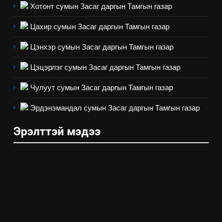
4
Хотонт сумын Засаг даргын Тамгын газар
Төрийн албаны зөвлөлийн
Цахир сумын Засаг даргын Тамгын газар
Архангай аймаг дахь салбар
зөвлөлийн 2025 оны үйл
ТАЗ-ЫН САЛБАР ЗӨВЛӨЛ
Цэнхэр сумын Засаг даргын Тамгын газар
ажиллагааны жилийн
төлөвлөгөө
Цэцэрлэг сумын Засаг даргын Тамгын газар
5
“Шинэтгэлээр түүчээлсэн
Чулуут сумын Засаг даргын Тамгын газар
салбар зөвлөл” аяны хүрээнд
зохион байгуулах арга
Эрдэнэмандал сумын Засаг даргын Тамгын газар
ТАЗ-ЫН САЛБАР ЗӨВЛӨЛ
хэмжээний төлөвлөгөө
Эрэлттэй мэдээ
6
Санхүүгийн тайланд хийсэн
аудитын дүгнэлт
ИЛ ТОД БАЙДАЛ
7
Үйл ажиллагаандаа мөрдөж