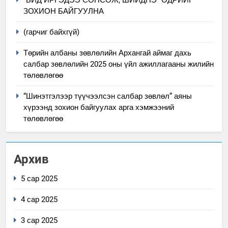
ЗОХИОН БАЙГУУЛНА
(гарчиг байхгүй)
Төрийн албаны зөвлөлийн Архангай аймаг дахь
салбар зөвлөлийн 2025 оны үйл ажиллагааны жилийн
төлөвлөгөө
“Шинэтгэлээр түүчээлсэн салбар зөвлөл” аяны
хүрээнд зохион байгуулах арга хэмжээний
төлөвлөгөө
Архив
5 сар 2025
4 сар 2025
3 сар 2025