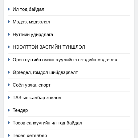
Ил тод байдал
Мэдээ, мэдээлэл
Нутгийн удирдлага
НЭЭЛТТЭЙ ЗАСГИЙН ТҮНШЛЭЛ
Орон нутгийн өмчит хуулийн этгээдийн мэдээлэл
Өргөдөл, гомдол шийдвэрлэлт
5
Соёл урлаг, спорт
“Шинэтгэлээр түүчээлсэн
ТАЗ-ын салбар зөвлөл
салбар зөвлөл” аяны хүрээнд
зохион байгуулах арга
ТАЗ-ЫН САЛБАР ЗӨВЛӨЛ
Тендер
хэмжээний төлөвлөгөө
Төсөв санхүүгийн ил тод байдал
6
Санхүүгийн тайланд хийсэн
Төсөл хөтөлбөр