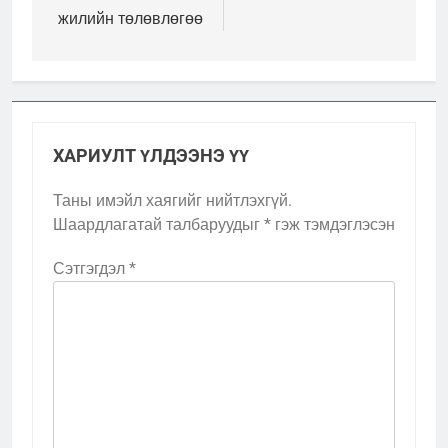
жилийн төлөвлөгөө
ХАРИУЛТ ҮЛДЭЭНЭ ҮҮ
Таны имэйл хаягийг нийтлэхгүй.
Шаардлагатай талбаруудыг
*
гэж тэмдэглэсэн
Сэтгэгдэл
*