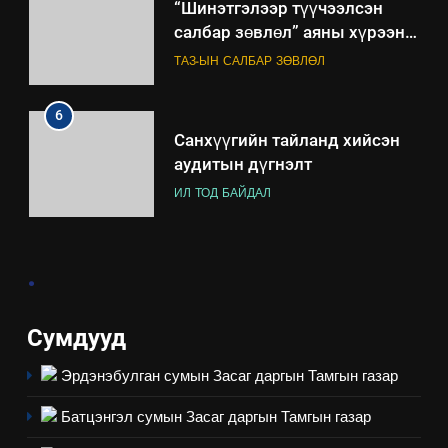
“Шинэтгэлээр түүчээлсэн
салбар зөвлөл” аяны хүрээнд
зохион байгуулах арга
ТАЗ-ЫН САЛБАР ЗӨВЛӨЛ
хэмжээний төлөвлөгөө
6
Санхүүгийн тайланд хийсэн
аудитын дүгнэлт
ИЛ ТОД БАЙДАЛ
7
.
Үйл ажиллагаандаа мөрдөж
байгаа хууль тогтоомж
ИЛ ТОД БАЙДАЛ
Сумдууд
Эрдэнэбулган сумын Засаг даргын Тамгын газар
8
Мэдээлэл хариуцагчийн
Батцэнгэл сумын Засаг даргын Тамгын газар
явуулж байгаа үйл ажиллагаа,