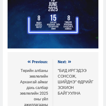
Previous:
Next:
Мэдээний
цэс
Төрийн албаны
“БИД ИРГЭДЭЭ
зөвлөлийн
СОНСОЖ,
Архангай аймаг
ШИЙДНЭ” ӨДРИЙГ
дахь салбар
ЗОХИОН
зөвлөлийн 2025
БАЙГУУЛНА
оны үйл
ажиллагааны