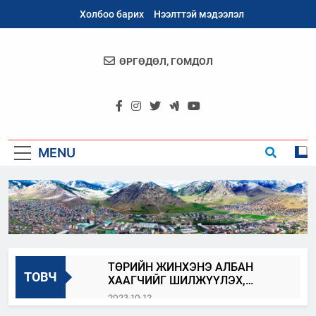
Skip
Холбоо барих
Нээлттэй мэдээлэл
to
content
ӨРГӨДӨЛ, ГОМДОЛ
Архангай
Аймаг
MENU
ТӨРИЙН ЖИНХЭНЭ АЛБАН
ТОВЧ
ХААГЧИЙГ ШИЛЖҮҮЛЭХ,
СЭЛГЭН АЖИЛЛУУЛАХ ЗАР
2023-10-12
АРХАНГАЙ_100_БИДНИЙ_ОРОЛЦОО