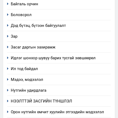
Байгаль орчин
Боловсрол
Дэд бүтэц, бүтээн байгуулалт
Зар
Засаг даргын захирамж
Идлэг шонхор шувуу барих тусгай зөвшөөрөл
Ил тод байдал
Мэдээ, мэдээлэл
Нутгийн удирдлага
НЭЭЛТТЭЙ ЗАСГИЙН ТҮНШЛЭЛ
Орон нутгийн өмчит хуулийн этгээдийн мэдээлэл