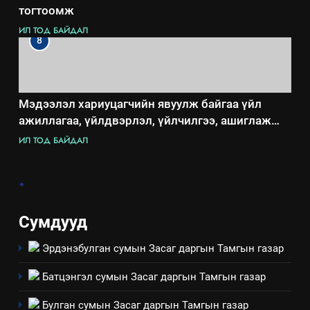
тогтоомж
ИЛ ТОД БАЙДАЛ
8
Мэдээлэл хариуцагчийн явуулж байгаа үйл
ажиллагаа, үйлдвэрлэл, үйлчилгээ, ашиглаж
байгаа техник, технологийн хүн, мал, амьтны
ИЛ ТОД БАЙДАЛ
эрүүл мэнд, байгаль орчинд үзүүлэх буюу
үзүүлж байгаа нөлөөллийн талаарх мэдээлэл
.
Сумдууд
Эрдэнэбулган сумын Засаг даргын Тамгын газар
Батцэнгэл сумын Засаг даргын Тамгын газар
Булган сумын Засаг даргын Тамгын газар