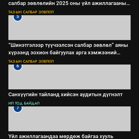
салбар зөвлөлийн 2025 оны үйл ажиллагааны
жилийн төлөвлөгөө
ТАЗ-ЫН САЛБАР ЗӨВЛӨЛ
5
“Шинэтгэлээр түүчээлсэн салбар зөвлөл” аяны
хүрээнд зохион байгуулах арга хэмжээний
төлөвлөгөө
ТАЗ-ЫН САЛБАР ЗӨВЛӨЛ
6
Санхүүгийн тайланд хийсэн аудитын дүгнэлт
ИЛ ТОД БАЙДАЛ
7
Үйл ажиллагаандаа мөрдөж байгаа хууль