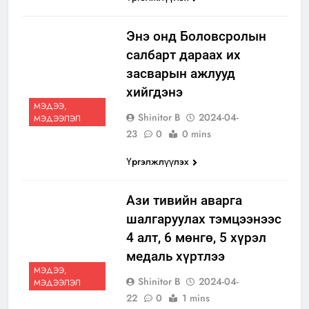
Энэ онд Боловсролын
салбарт дараах их
засварын ажлууд
хийгдэнэ
МЭДЭЭ,
Shinitor B
2024-04-
МЭДЭЭЛЭЛ
23
0
0 mins
Үргэлжлүүлэх
Ази тивийн аварга
шалгаруулах тэмцээнээс
4 алт, 6 мөнгө, 5 хүрэл
медаль хүртлээ
МЭДЭЭ,
Shinitor B
2024-04-
МЭДЭЭЛЭЛ
22
0
1 mins