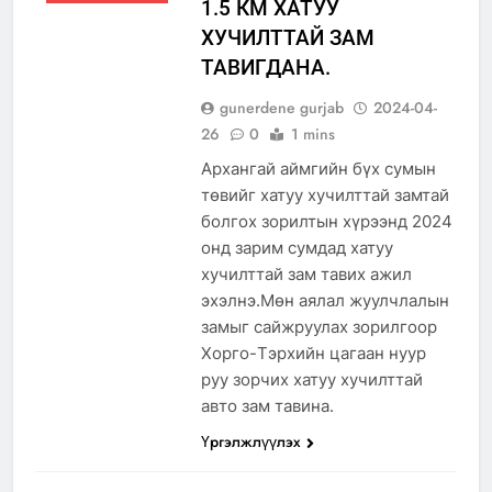
1.5 КМ ХАТУУ
ХУЧИЛТТАЙ ЗАМ
ТАВИГДАНА.
gunerdene gurjab
2024-04-
26
0
1 mins
Архангай аймгийн бүх сумын
төвийг хатуу хучилттай замтай
болгох зорилтын хүрээнд 2024
онд зарим сумдад хатуу
хучилттай зам тавих ажил
эхэлнэ.Мөн аялал жуулчлалын
замыг сайжруулах зорилгоор
Хорго-Тэрхийн цагаан нуур
руу зорчих хатуу хучилттай
авто зам тавина.
Үргэлжлүүлэх