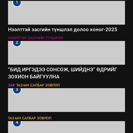
1
Нээлттэй засгийн түншлэл долоо хоног-2025
НЭЭЛТТЭЙ ЗАСГИЙН ТҮНШЛЭЛ
2
“БИД ИРГЭДЭЭ СОНСОЖ, ШИЙДНЭ” ӨДРИЙГ
ЗОХИОН БАЙГУУЛНА
ЗАР
ТАЗ-ЫН САЛБАР ЗӨВЛӨЛ
3
ТАЗ-ЫН САЛБАР ЗӨВЛӨЛ
4