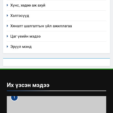
Хүнс, хөдөө аж ахуй
Хэлтэсүүд
Хяналт шалгалтын үйл ажиллагаа
Цаг үеийн мэдээ
Эрүүл мэнд
Их үзсэн мэдээ
1