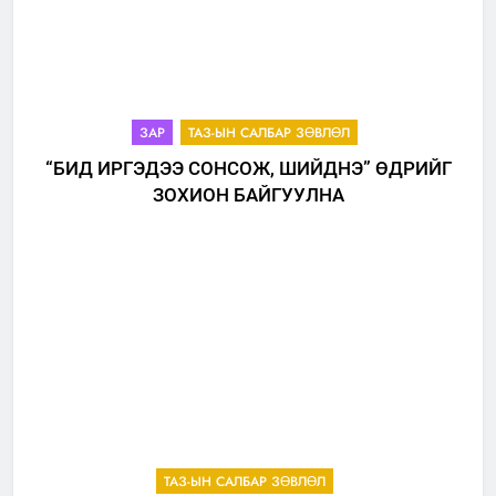
ЗАР
ТАЗ-ЫН САЛБАР ЗӨВЛӨЛ
“БИД ИРГЭДЭЭ СОНСОЖ, ШИЙДНЭ” ӨДРИЙГ
ЗОХИОН БАЙГУУЛНА
ТАЗ-ЫН САЛБАР ЗӨВЛӨЛ