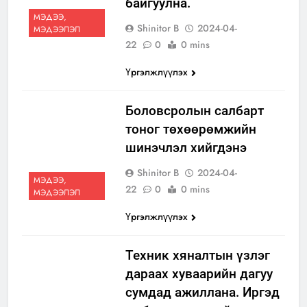
байгуулна.
МЭДЭЭ,
Shinitor B
2024-04-
МЭДЭЭЛЭЛ
22
0
0 mins
Үргэлжлүүлэх
Боловсролын салбарт
тоног төхөөрөмжийн
шинэчлэл хийгдэнэ
Shinitor B
2024-04-
МЭДЭЭ,
22
0
0 mins
МЭДЭЭЛЭЛ
Үргэлжлүүлэх
Техник хяналтын үзлэг
дараах хуваарийн дагуу
сумдад ажиллана. Иргэд