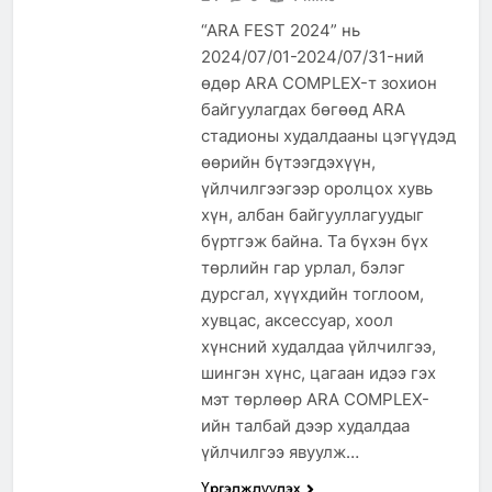
“ARA FEST 2024” нь
2024/07/01-2024/07/31-ний
өдөр ARA COMPLEX-т зохион
байгуулагдах бөгөөд ARA
стадионы худалдааны цэгүүдэд
өөрийн бүтээгдэхүүн,
үйлчилгээгээр оролцох хувь
хүн, албан байгууллагуудыг
бүртгэж байна. Та бүхэн бүх
төрлийн гар урлал, бэлэг
дурсгал, хүүхдийн тоглоом,
хувцас, аксессуар, хоол
хүнсний худалдаа үйлчилгээ,
шингэн хүнс, цагаан идээ гэх
мэт төрлөөр ARA COMPLEX-
ийн талбай дээр худалдаа
үйлчилгээ явуулж…
Үргэлжлүүлэх