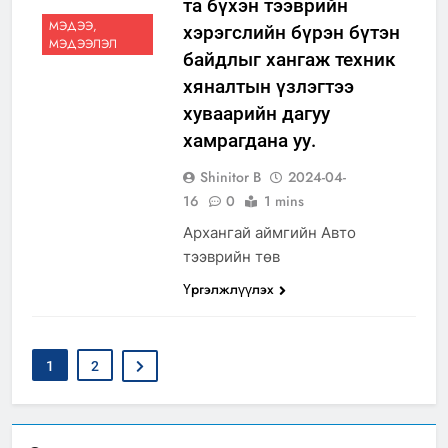
та бүхэн тээврийн
МЭДЭЭ,
хэрэгслийн бүрэн бүтэн
МЭДЭЭЛЭЛ
байдлыг хангаж техник
хяналтын үзлэгтээ
хуваарийн дагуу
хамрагдана уу.
Shinitor B
2024-04-
16
0
1 mins
Архангай аймгийн Авто
тээврийн төв
Үргэлжлүүлэх
1
2