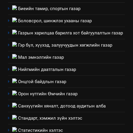
Биеийн тамир, спортын газар
Боловсрол, шинжлэх ухааны газар
Газрын харилцаа барилга хот байгуулалтын газар
Гэр бүл, хүүхэд, залуучуудын хөгжлийн газар
Мал эмнэлгийн газар
Нийгмийн даатгалын газар
Онцгой байдлын газар
Орон нутгийн Өмчийн газар
Санхүүгийн хяналт, дотоод аудитын алба
Стандарт, хэмжил зүйн хэлтэс
Статистикийн хэлтэс