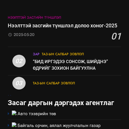
НЭЭЛТТЭЙ ЗАСГИЙН ТҮНШЛЭЛ
Нээлттэй засгийн түншлэл долоо хоног-2025
01
2025-05-20
ЗАР
ТАЗ-ЫН САЛБАР ЗӨВЛӨЛ
02
“БИД ИРГЭДЭЭ СОНСОЖ, ШИЙДНЭ”
ӨДРИЙГ ЗОХИОН БАЙГУУЛНА
03
ТАЗ-ЫН САЛБАР ЗӨВЛӨЛ
.
.
Засаг даргын дэргэдэх агентлаг
Авто тээврийн төв
Байгаль орчин, аялал жуулчлалын газар