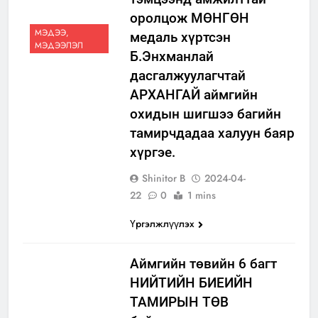
оролцож МӨНГӨН
МЭДЭЭ,
медаль хүртсэн
МЭДЭЭЛЭЛ
Б.Энхманлай
дасгалжуулагчтай
АРХАНГАЙ аймгийн
охидын шигшээ багийн
тамирчдадаа халуун баяр
хүргэе.
Shinitor B
2024-04-
22
0
1 mins
Үргэлжлүүлэх
Aймгийн төвийн 6 багт
НИЙТИЙН БИЕИЙН
ТАМИРЫН ТӨВ