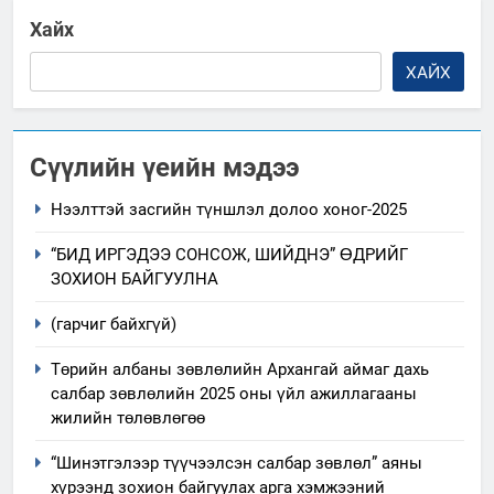
Хайх
ХАЙХ
Сүүлийн үеийн мэдээ
Нээлттэй засгийн түншлэл долоо хоног-2025
“БИД ИРГЭДЭЭ СОНСОЖ, ШИЙДНЭ” ӨДРИЙГ
ЗОХИОН БАЙГУУЛНА
(гарчиг байхгүй)
Төрийн албаны зөвлөлийн Архангай аймаг дахь
салбар зөвлөлийн 2025 оны үйл ажиллагааны
жилийн төлөвлөгөө
“Шинэтгэлээр түүчээлсэн салбар зөвлөл” аяны
хүрээнд зохион байгуулах арга хэмжээний