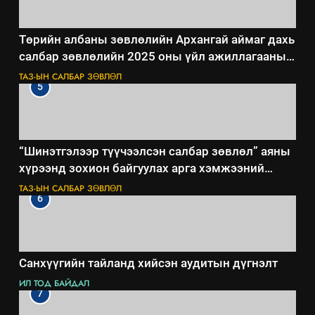
Төрийн албаны зөвлөлийн Архангай аймаг дахь
салбар зөвлөлийн 2025 оны үйл ажиллагааны
жилийн төлөвлөгөө
ТАЗ-ЫН САЛБАР ЗӨВЛӨЛ
5
“Шинэтгэлээр түүчээлсэн салбар зөвлөл” аяны
хүрээнд зохион байгуулах арга хэмжээний
төлөвлөгөө
ТАЗ-ЫН САЛБАР ЗӨВЛӨЛ
6
Санхүүгийн тайланд хийсэн аудитын дүгнэлт
ИЛ ТОД БАЙДАЛ
7