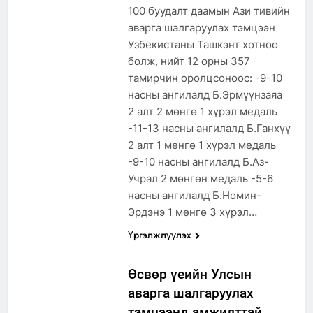
100 буудалт даамын Ази тивийн
аварга шалгаруулах тэмцээн
Узбекистаны Ташкэнт хотноо
болж, нийт 12 орны 357
тамирчин оролцсоноос: -9-10
насны ангилалд Б.Эрмүүнзаяа
2 алт 2 мөнгө 1 хүрэл медаль
-11-13 насны ангилалд Б.Ганхүү
2 алт 1 мөнгө 1 хүрэл медаль
-9-10 насны ангилалд Б.Аз-
Учрал 2 мөнгөн медаль -5-6
насны ангилалд Б.Номин-
Эрдэнэ 1 мөнгө 3 хүрэл…
Үргэлжлүүлэх
Өсвөр үеийн Улсын
аварга шалгаруулах
тэмцээнд амжилттай