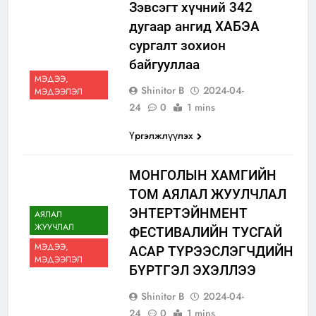
Зэвсэгт хүчний 342
дугаар ангид ХАБЭА
сургалт зохион
байгууллаа
МЭДЭЭ,
Shinitor B
2024-04-
МЭДЭЭЛЭЛ
24
0
1 mins
Үргэлжлүүлэх
МОНГОЛЫН ХАМГИЙН
ТОМ АЯЛАЛ ЖУУЛЧЛАЛ
ЭНТЕРТЭЙНМЕНТ
АЯЛАЛ
ЖУУЧЛАЛ
ФЕСТИВАЛИЙН ТУСГАЙ
МЭДЭЭ,
АСАР ТҮРЭЭСЛЭГЧДИЙН
МЭДЭЭЛЭЛ
БҮРТГЭЛ ЭХЭЛЛЭЭ
Shinitor B
2024-04-
24
0
1 mins