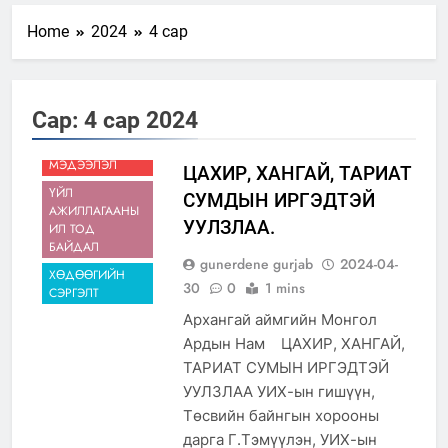
2023-06-22
Home
2024
4 сар
Нээлттэй засгийн түншлэл
долоо хоног-2025
ДЭД БҮТЭЦ,
2025-05-20
БҮТЭЭН
“БИД ИРГЭДЭЭ СОНСОЖ,
Сар:
4 сар 2024
БАЙГУУЛАЛТ
ШИЙДНЭ” ӨДРИЙГ ЗОХИОН
МЭДЭЭ,
БАЙГУУЛНА
2025-04-18
МЭДЭЭЛЭЛ
ЦАХИР, ХАНГАЙ, ТАРИАТ
2025-04-08
ҮЙЛ
СУМДЫН ИРГЭДТЭЙ
АЖИЛЛАГААНЫ
УУЛЗЛАА.
Төрийн албаны зөвлөлийн
ИЛ ТОД
БАЙДАЛ
Архангай аймаг дахь салбар
gunerdene gurjab
2024-04-
зөвлөлийн 2025 оны үйл
2025-04-04
ХӨДӨӨГИЙН
ажиллагааны жилийн
30
0
1 mins
СЭРГЭЛТ
“Шинэтгэлээр түүчээлсэн
төлөвлөгөө
салбар зөвлөл” аяны хүрээнд
Архангай аймгийн Монгол
зохион байгуулах арга
2025-04-04
Ардын Нам ЦАХИР, ХАНГАЙ,
хэмжээний төлөвлөгөө
Санхүүгийн тайланд хийсэн
ТАРИАТ СУМЫН ИРГЭДТЭЙ
аудитын дүгнэлт
УУЛЗЛАА УИХ-ын гишүүн,
2025-03-21
Төсвийн байнгын хорооны
дарга Г.Тэмүүлэн, УИХ-ын