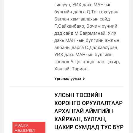
гишүүн, УИХ дахь МАН-ын
бүлгийн дарга Д.Тогтохсүрэн,
Батлан хамгаалахын сайд
Г.Сайханбаяр, Эрчим хүчний
дэд сайд М.Баярмагнай, УИХ
дахь МАН -ын бүлгийн ажлын
албаны дарга С.Далхаасүрэн,
УИХ дахь МАН-ын бүлгийн
зөвлөх А.Цогцэцэг нар Цахир,
Хангай, Тариат…
Үргэлжлүүлэх
УЛСЫН ТӨСВИЙН
ХӨРӨНГӨ ОРУУЛАЛТААР
АРХАНГАЙ АЙМГИЙН
ХАЙРХАН, БУЛГАН,
МЭДЭЭ,
ЦАХИР СУМДАД ТУС БҮР
МЭДЭЭЛЭЛ