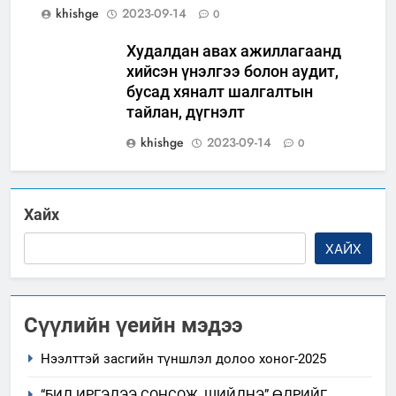
khishge
2023-09-14
0
Худалдан авах ажиллагаанд
хийсэн үнэлгээ болон аудит,
бусад хяналт шалгалтын
тайлан, дүгнэлт
khishge
2023-09-14
0
Хайх
ХАЙХ
Сүүлийн үеийн мэдээ
Нээлттэй засгийн түншлэл долоо хоног-2025
“БИД ИРГЭДЭЭ СОНСОЖ, ШИЙДНЭ” ӨДРИЙГ