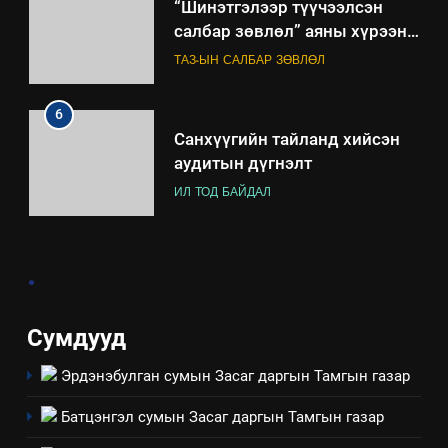
“Шинэтгэлээр түүчээлсэн
салбар зөвлөл” аяны хүрээнд
зохион байгуулах арга
ТАЗ-ЫН САЛБАР ЗӨВЛӨЛ
хэмжээний төлөвлөгөө
6
Санхүүгийн тайланд хийсэн
аудитын дүгнэлт
ИЛ ТОД БАЙДАЛ
7
.
Үйл ажиллагаандаа мөрдөж
байгаа хууль тогтоомж
ИЛ ТОД БАЙДАЛ
Сумдууд
Эрдэнэбулган сумын Засаг даргын Тамгын газар
8
Мэдээлэл хариуцагчийн
Батцэнгэл сумын Засаг даргын Тамгын газар
явуулж байгаа үйл ажиллагаа,