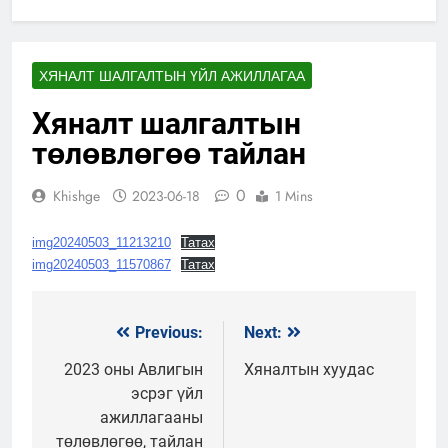
ХЯНАЛТ ШАЛГАЛТЫН ҮЙЛ АЖИЛЛАГАА
Хяналт шалгалтын
төлөвлөгөө тайлан
0
Khishge
2023-06-18
1 Mins
img20240503_11213210
Татах
img20240503_11570867
Татах
Previous:
Next:
Мэдээний
цэс
2023 оны Авлигын
Хяналтын хуудас
эсрэг үйл
ажиллагааны
төлөвлөгөө, тайлан