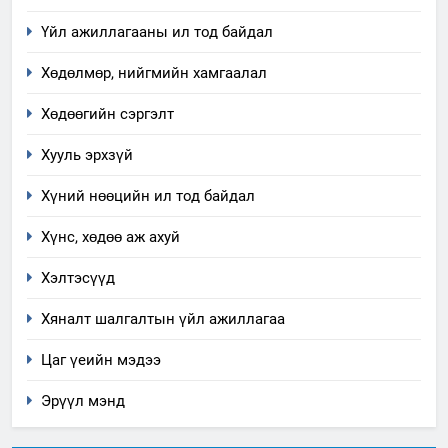
аудитын дүгнэлт
Үйл ажиллагааны ил тод байдал
ИЛ ТОД БАЙДАЛ
Хөдөлмөр, нийгмийн хамгаалал
7
Үйл ажиллагаандаа мөрдөж
Хөдөөгийн сэргэлт
байгаа хууль тогтоомж
Хууль эрхзүй
ИЛ ТОД БАЙДАЛ
Хүний нөөцийн ил тод байдал
8
Хүнс, хөдөө аж ахуй
Мэдээлэл хариуцагчийн
явуулж байгаа үйл ажиллагаа,
Хэлтэсүүд
үйлдвэрлэл, үйлчилгээ,
ИЛ ТОД БАЙДАЛ
ашиглаж байгаа техник,
Хяналт шалгалтын үйл ажиллагаа
технологийн хүн, мал, амьтны
1
Цаг үеийн мэдээ
эрүүл мэнд, байгаль орчинд
Нээлттэй засгийн түншлэл
үзүүлэх буюу үзүүлж байгаа
долоо хоног-2025
Эрүүл мэнд
нөлөөллийн талаарх
НЭЭЛТТЭЙ ЗАСГИЙН ТҮНШЛЭЛ
мэдээлэл