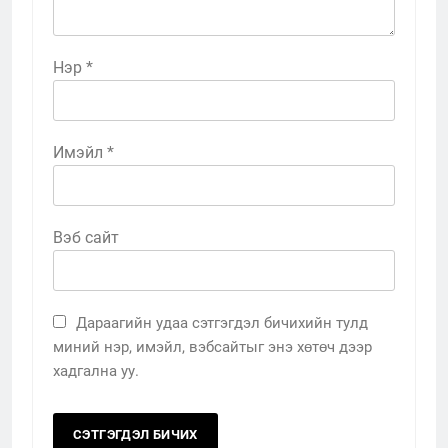
Нэр
*
Имэйл
*
Вэб сайт
Дараагийн удаа сэтгэгдэл бичихийн тулд
миний нэр, имэйл, вэбсайтыг энэ хөтөч дээр
хадгална уу.