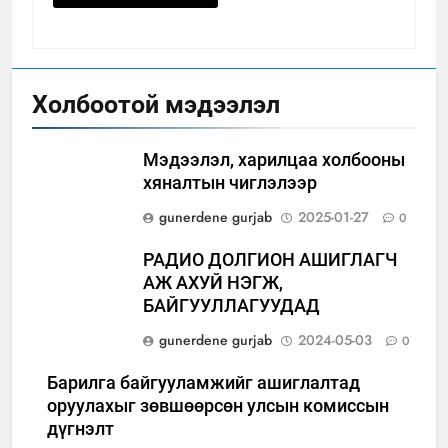
Холбоотой мэдээлэл
Мэдээлэл, харилцаа холбооны
хяналтын чиглэлээр
gunerdene gurjab
2025-01-27
0
РАДИО ДОЛГИОН АШИГЛАГЧ
АЖ АХУЙ НЭГЖ,
БАЙГУУЛЛАГУУДАД
gunerdene gurjab
2024-05-03
0
Барилга байгууламжийг ашиглалтад
оруулахыг зөвшөөрсөн улсын комиссын
дүгнэлт