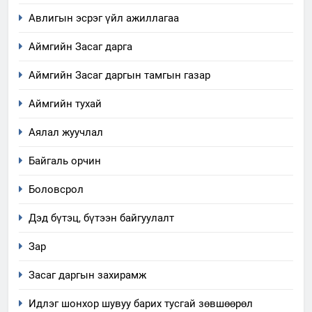
Авлигын эсрэг үйл ажиллагаа
Аймгийн Засаг дарга
Аймгийн Засаг даргын тамгын газар
Аймгийн тухай
Аялал жуучлал
Байгаль орчин
Боловсрол
Дэд бүтэц, бүтээн байгуулалт
Зар
Засаг даргын захирамж
Идлэг шонхор шувуу барих тусгай зөвшөөрөл