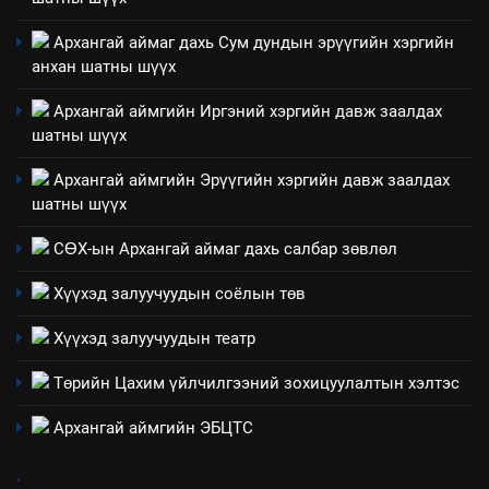
НЭЭЛТТЭЙ ЗАСГИЙН ТҮНШЛЭЛ
мэдээлэл
Архангай аймаг дахь Сум дундын эрүүгийн хэргийн
анхан шатны шүүх
2
“БИД ИРГЭДЭЭ СОНСОЖ,
Архангай аймгийн Иргэний хэргийн давж заалдах
ШИЙДНЭ” ӨДРИЙГ ЗОХИОН
шатны шүүх
БАЙГУУЛНА
ЗАР
ТАЗ-ЫН САЛБАР ЗӨВЛӨЛ
Архангай аймгийн Эрүүгийн хэргийн давж заалдах
шатны шүүх
3
СӨХ-ын Архангай аймаг дахь салбар зөвлөл
ТАЗ-ЫН САЛБАР ЗӨВЛӨЛ
Хүүхэд залуучуудын соёлын төв
Хүүхэд залуучуудын театр
4
Төрийн Цахим үйлчилгээний зохицуулалтын хэлтэс
Төрийн албаны зөвлөлийн
Архангай аймаг дахь салбар
Архангай аймгийн ЭБЦТС
зөвлөлийн 2025 оны үйл
ТАЗ-ЫН САЛБАР ЗӨВЛӨЛ
ажиллагааны жилийн
.