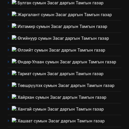
үйлдвэрлэл, үйлчилгээ,
ИЛ ТОД БАЙДАЛ
Булган сумын Засаг даргын Тамгын газар
ашиглаж байгаа техник,
Жаргалант сумын Засаг даргын Тамгын газар
технологийн хүн, мал, амьтны
1
эрүүл мэнд, байгаль орчинд
Нээлттэй засгийн түншлэл
Ихтамир сумын Засаг даргын Тамгын газар
үзүүлэх буюу үзүүлж байгаа
долоо хоног-2025
нөлөөллийн талаарх
Өгийнуур сумын Засаг даргын Тамгын газар
НЭЭЛТТЭЙ ЗАСГИЙН ТҮНШЛЭЛ
мэдээлэл
Өлзийт сумын Засаг даргын Тамгын газар
2
Өндөр-Улаан сумын Засаг даргын Тамгын газар
“БИД ИРГЭДЭЭ СОНСОЖ,
ШИЙДНЭ” ӨДРИЙГ ЗОХИОН
Тариат сумын Засаг даргын Тамгын газар
БАЙГУУЛНА
ЗАР
ТАЗ-ЫН САЛБАР ЗӨВЛӨЛ
Төвшрүүлэх сумын Засаг даргын Тамгын газар
3
Хайрхан сумын Засаг даргын Тамгын газар
Хангай сумын Засаг даргын Тамгын газар
ТАЗ-ЫН САЛБАР ЗӨВЛӨЛ
Хашаат сумын Засаг даргын Тамгын газар