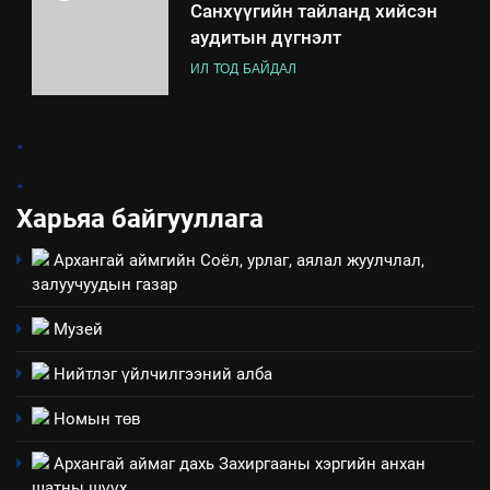
Санхүүгийн тайланд хийсэн
аудитын дүгнэлт
ИЛ ТОД БАЙДАЛ
7
.
Үйл ажиллагаандаа мөрдөж
.
байгаа хууль тогтоомж
Харьяа байгууллага
ИЛ ТОД БАЙДАЛ
Архангай аймгийн Соёл, урлаг, аялал жуулчлал,
8
залуучуудын газар
Мэдээлэл хариуцагчийн
явуулж байгаа үйл ажиллагаа,
Музей
үйлдвэрлэл, үйлчилгээ,
ИЛ ТОД БАЙДАЛ
Нийтлэг үйлчилгээний алба
ашиглаж байгаа техник,
технологийн хүн, мал, амьтны
1
Номын төв
эрүүл мэнд, байгаль орчинд
Нээлттэй засгийн түншлэл
үзүүлэх буюу үзүүлж байгаа
Архангай аймаг дахь Захиргааны хэргийн анхан
долоо хоног-2025
нөлөөллийн талаарх
шатны шүүх