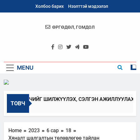
Skip
Холбоо барих
Нээлттэй мэдээлэл
to
content
ӨРГӨДӨЛ, ГОМДОЛ
Архангай
Аймаг
MENU
АН ХААГЧИЙГ ШИЛЖҮҮЛЭХ, СЭЛГЭН АЖИЛЛУУЛАХ ЗАР
ТОВЧ
Home
2023
6 сар
18
Хяналт шалгалтын төлөвлөгөө тайлан