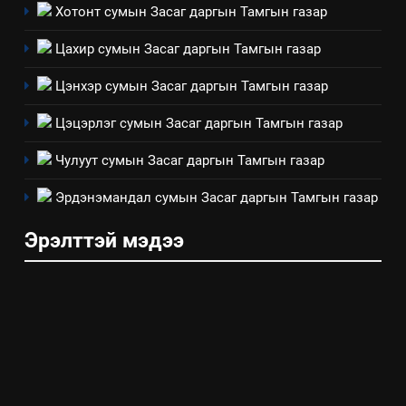
4
Хотонт сумын Засаг даргын Тамгын газар
Төрийн албаны зөвлөлийн
Цахир сумын Засаг даргын Тамгын газар
Архангай аймаг дахь салбар
зөвлөлийн 2025 оны үйл
ТАЗ-ЫН САЛБАР ЗӨВЛӨЛ
Цэнхэр сумын Засаг даргын Тамгын газар
ажиллагааны жилийн
төлөвлөгөө
Цэцэрлэг сумын Засаг даргын Тамгын газар
5
“Шинэтгэлээр түүчээлсэн
Чулуут сумын Засаг даргын Тамгын газар
салбар зөвлөл” аяны хүрээнд
зохион байгуулах арга
Эрдэнэмандал сумын Засаг даргын Тамгын газар
ТАЗ-ЫН САЛБАР ЗӨВЛӨЛ
хэмжээний төлөвлөгөө
Эрэлттэй мэдээ
6
Санхүүгийн тайланд хийсэн
аудитын дүгнэлт
ИЛ ТОД БАЙДАЛ
7
Үйл ажиллагаандаа мөрдөж