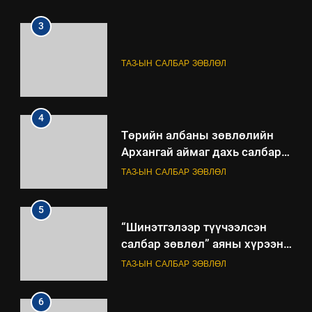
3
ТАЗ-ЫН САЛБАР ЗӨВЛӨЛ
4
Төрийн албаны зөвлөлийн
Архангай аймаг дахь салбар
зөвлөлийн 2025 оны үйл
ТАЗ-ЫН САЛБАР ЗӨВЛӨЛ
ажиллагааны жилийн
төлөвлөгөө
5
“Шинэтгэлээр түүчээлсэн
салбар зөвлөл” аяны хүрээнд
зохион байгуулах арга
ТАЗ-ЫН САЛБАР ЗӨВЛӨЛ
хэмжээний төлөвлөгөө
6