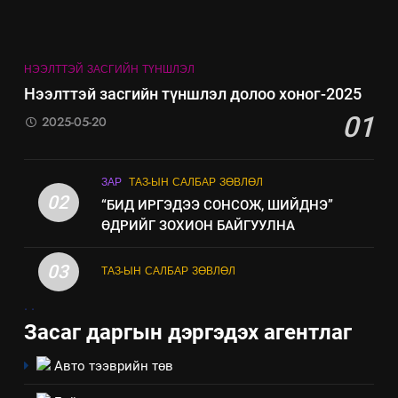
байгаа хууль тогтоомж
ИЛ ТОД БАЙДАЛ
НЭЭЛТТЭЙ ЗАСГИЙН ТҮНШЛЭЛ
8
Нээлттэй засгийн түншлэл долоо хоног-2025
Мэдээлэл хариуцагчийн
01
2025-05-20
явуулж байгаа үйл ажиллагаа,
үйлдвэрлэл, үйлчилгээ,
ИЛ ТОД БАЙДАЛ
ашиглаж байгаа техник,
ЗАР
ТАЗ-ЫН САЛБАР ЗӨВЛӨЛ
технологийн хүн, мал, амьтны
02
“БИД ИРГЭДЭЭ СОНСОЖ, ШИЙДНЭ”
эрүүл мэнд, байгаль орчинд
ӨДРИЙГ ЗОХИОН БАЙГУУЛНА
үзүүлэх буюу үзүүлж байгаа
нөлөөллийн талаарх
03
ТАЗ-ЫН САЛБАР ЗӨВЛӨЛ
мэдээлэл
.
.
Засаг даргын дэргэдэх агентлаг
Авто тээврийн төв