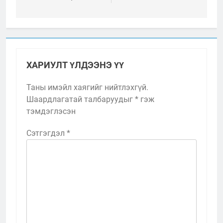
ХАРИУЛТ ҮЛДЭЭНЭ ҮҮ
Таны имэйл хаягийг нийтлэхгүй.
Шаардлагатай талбаруудыг
*
гэж
тэмдэглэсэн
Сэтгэгдэл
*