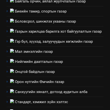
Байгаль орчин, аялал жуулчлалын газар
Биеийн тамир, спортын газар
Боловсрол, шинжлэх ухааны газар
Газрын харилцаа барилга хот байгуулалтын газар
5
“Шинэтгэлээр түүчээлсэн
Гэр бүл, хүүхэд, залуучуудын хөгжлийн газар
салбар зөвлөл” аяны хүрээнд
Мал эмнэлгийн газар
зохион байгуулах арга
ТАЗ-ЫН САЛБАР ЗӨВЛӨЛ
хэмжээний төлөвлөгөө
Нийгмийн даатгалын газар
6
Онцгой байдлын газар
Санхүүгийн тайланд хийсэн
аудитын дүгнэлт
Орон нутгийн Өмчийн газар
ИЛ ТОД БАЙДАЛ
Санхүүгийн хяналт, дотоод аудитын алба
7
Стандарт, хэмжил зүйн хэлтэс
Үйл ажиллагаандаа мөрдөж