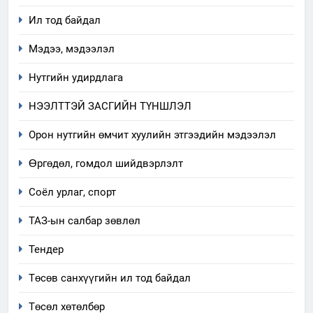
Ил тод байдал
Мэдээ, мэдээлэл
Нутгийн удирдлага
НЭЭЛТТЭЙ ЗАСГИЙН ТҮНШЛЭЛ
Орон нутгийн өмчит хуулийн этгээдийн мэдээлэл
Өргөдөл, гомдол шийдвэрлэлт
5
Соёл урлаг, спорт
“Шинэтгэлээр түүчээлсэн
ТАЗ-ын салбар зөвлөл
салбар зөвлөл” аяны хүрээнд
зохион байгуулах арга
ТАЗ-ЫН САЛБАР ЗӨВЛӨЛ
Тендер
хэмжээний төлөвлөгөө
Төсөв санхүүгийн ил тод байдал
6
Санхүүгийн тайланд хийсэн
Төсөл хөтөлбөр