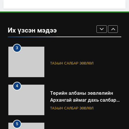
2
“БИД ИРГЭДЭЭ СОНСОЖ,
ШИЙДНЭ” ӨДРИЙГ ЗОХИОН
Их үзсэн мэдээ
БАЙГУУЛНА
ЗАР
ТАЗ-ЫН САЛБАР ЗӨВЛӨЛ
3
ТАЗ-ЫН САЛБАР ЗӨВЛӨЛ
4
Төрийн албаны зөвлөлийн
Архангай аймаг дахь салбар
зөвлөлийн 2025 оны үйл
ТАЗ-ЫН САЛБАР ЗӨВЛӨЛ
ажиллагааны жилийн
төлөвлөгөө
5