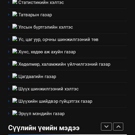
байгаа хууль тогтоомж
Статистикийн хэлтэс
ИЛ ТОД БАЙДАЛ
Татварын газар
8
Улсын бүртгэлийн хэлтэс
Мэдээлэл хариуцагчийн
Ус, цаг уур, орчны шинжилгээний төв
явуулж байгаа үйл ажиллагаа,
үйлдвэрлэл, үйлчилгээ,
ИЛ ТОД БАЙДАЛ
Хүнс, хөдөө аж ахуйн газар
ашиглаж байгаа техник,
технологийн хүн, мал, амьтны
Хөдөлмөр, халамжийн үйлчилгээний газар
1
эрүүл мэнд, байгаль орчинд
Нээлттэй засгийн түншлэл
Цагдаагийн газар
үзүүлэх буюу үзүүлж байгаа
долоо хоног-2025
нөлөөллийн талаарх
Шүүх шинжилгээний хэлтэс
НЭЭЛТТЭЙ ЗАСГИЙН ТҮНШЛЭЛ
мэдээлэл
Шүүхийн шийдвэр гүйцэтгэх газар
2
Эрүүл мэндийн газар
“БИД ИРГЭДЭЭ СОНСОЖ,
ШИЙДНЭ” ӨДРИЙГ ЗОХИОН
Сүүлийн үеийн мэдээ
БАЙГУУЛНА
ЗАР
ТАЗ-ЫН САЛБАР ЗӨВЛӨЛ