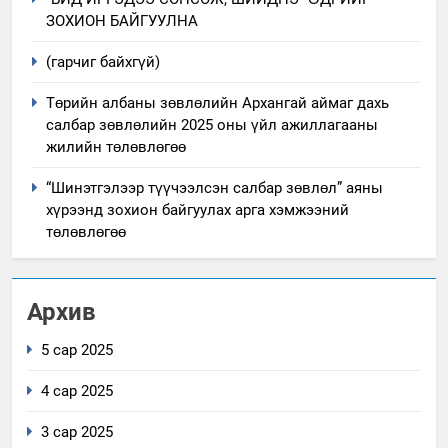
ЗОХИОН БАЙГУУЛНА
(гарчиг байхгүй)
Төрийн албаны зөвлөлийн Архангай аймаг дахь
салбар зөвлөлийн 2025 оны үйл ажиллагааны
жилийн төлөвлөгөө
“Шинэтгэлээр түүчээлсэн салбар зөвлөл” аяны
хүрээнд зохион байгуулах арга хэмжээний
төлөвлөгөө
Архив
5 сар 2025
4 сар 2025
3 сар 2025