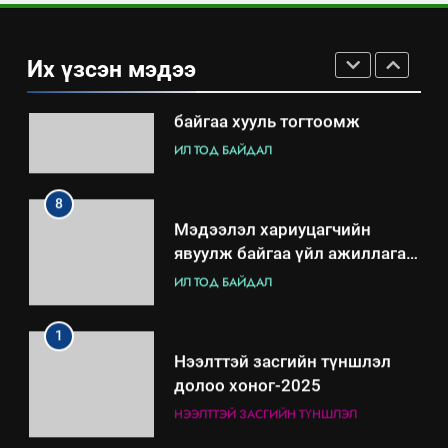
Үйл ажиллагаандаа мөрдөж
байгаа хууль тогтоомж
Их үзсэн мэдээ
ИЛ ТОД БАЙДАЛ
8
Мэдээлэл хариуцагчийн
явуулж байгаа үйл ажиллагаа,
үйлдвэрлэл, үйлчилгээ,
ИЛ ТОД БАЙДАЛ
ашиглаж байгаа техник,
технологийн хүн, мал, амьтны
1
эрүүл мэнд, байгаль орчинд
Нээлттэй засгийн түншлэл
үзүүлэх буюу үзүүлж байгаа
долоо хоног-2025
нөлөөллийн талаарх
НЭЭЛТТЭЙ ЗАСГИЙН ТҮНШЛЭЛ
мэдээлэл
2
“БИД ИРГЭДЭЭ СОНСОЖ,
ШИЙДНЭ” ӨДРИЙГ ЗОХИОН