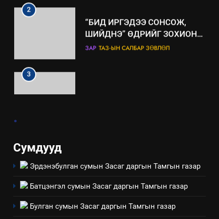
БАЙГУУЛНА
ЗАР
ТАЗ-ЫН САЛБАР ЗӨВЛӨЛ
3
ТАЗ-ЫН САЛБАР ЗӨВЛӨЛ
4
.
Төрийн албаны зөвлөлийн
Архангай аймаг дахь салбар
зөвлөлийн 2025 оны үйл
ТАЗ-ЫН САЛБАР ЗӨВЛӨЛ
Сумдууд
ажиллагааны жилийн
төлөвлөгөө
Эрдэнэбулган сумын Засаг даргын Тамгын газар
5
“Шинэтгэлээр түүчээлсэн
Батцэнгэл сумын Засаг даргын Тамгын газар
салбар зөвлөл” аяны хүрээнд
зохион байгуулах арга
Булган сумын Засаг даргын Тамгын газар
ТАЗ-ЫН САЛБАР ЗӨВЛӨЛ
хэмжээний төлөвлөгөө