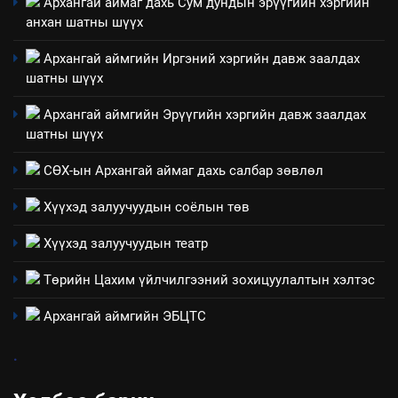
Архангай аймаг дахь Сум дундын эрүүгийн хэргийн
анхан шатны шүүх
7
Үйл ажиллагаандаа мөрдөж
Архангай аймгийн Иргэний хэргийн давж заалдах
байгаа хууль тогтоомж
шатны шүүх
ИЛ ТОД БАЙДАЛ
Архангай аймгийн Эрүүгийн хэргийн давж заалдах
шатны шүүх
8
Мэдээлэл хариуцагчийн
СӨХ-ын Архангай аймаг дахь салбар зөвлөл
явуулж байгаа үйл ажиллагаа,
Хүүхэд залуучуудын соёлын төв
үйлдвэрлэл, үйлчилгээ,
ИЛ ТОД БАЙДАЛ
ашиглаж байгаа техник,
Хүүхэд залуучуудын театр
технологийн хүн, мал, амьтны
эрүүл мэнд, байгаль орчинд
Төрийн Цахим үйлчилгээний зохицуулалтын хэлтэс
үзүүлэх буюу үзүүлж байгаа
нөлөөллийн талаарх
Архангай аймгийн ЭБЦТС
мэдээлэл
.