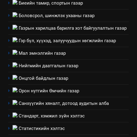
Биеийн тамир, спортын газар
үзүүлэх буюу үзүүлж байгаа
долоо хоног-2025
нөлөөллийн талаарх
Боловсрол, шинжлэх ухааны газар
НЭЭЛТТЭЙ ЗАСГИЙН ТҮНШЛЭЛ
мэдээлэл
Газрын харилцаа барилга хот байгуулалтын газар
2
“БИД ИРГЭДЭЭ СОНСОЖ,
Гэр бүл, хүүхэд, залуучуудын хөгжлийн газар
ШИЙДНЭ” ӨДРИЙГ ЗОХИОН
Мал эмнэлгийн газар
БАЙГУУЛНА
ЗАР
ТАЗ-ЫН САЛБАР ЗӨВЛӨЛ
Нийгмийн даатгалын газар
3
Онцгой байдлын газар
ТАЗ-ЫН САЛБАР ЗӨВЛӨЛ
Орон нутгийн Өмчийн газар
Санхүүгийн хяналт, дотоод аудитын алба
4
Стандарт, хэмжил зүйн хэлтэс
Төрийн албаны зөвлөлийн
Архангай аймаг дахь салбар
Статистикийн хэлтэс
зөвлөлийн 2025 оны үйл
ТАЗ-ЫН САЛБАР ЗӨВЛӨЛ