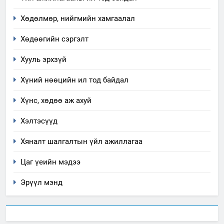
Хөдөлмөр, нийгмийн хамгаалал
4
Төрийн албаны зөвлөлийн
Хөдөөгийн сэргэлт
Архангай аймаг дахь салбар
Хууль эрхзүй
зөвлөлийн 2025 оны үйл
ТАЗ-ЫН САЛБАР ЗӨВЛӨЛ
ажиллагааны жилийн
Хүний нөөцийн ил тод байдал
төлөвлөгөө
5
Хүнс, хөдөө аж ахуй
“Шинэтгэлээр түүчээлсэн
салбар зөвлөл” аяны хүрээнд
Хэлтэсүүд
зохион байгуулах арга
ТАЗ-ЫН САЛБАР ЗӨВЛӨЛ
хэмжээний төлөвлөгөө
Хяналт шалгалтын үйл ажиллагаа
6
Цаг үеийн мэдээ
Санхүүгийн тайланд хийсэн
аудитын дүгнэлт
Эрүүл мэнд
ИЛ ТОД БАЙДАЛ
7