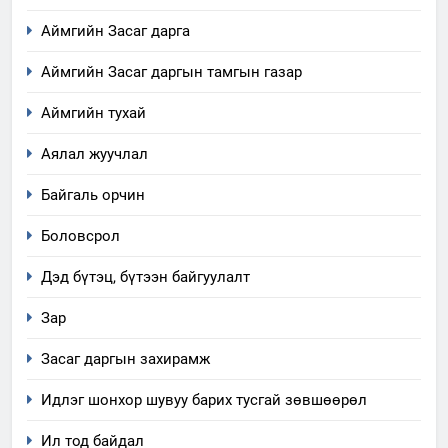
5
Аймгийн Засаг дарга
“Шинэтгэлээр түүчээлсэн
салбар зөвлөл” аяны хүрээнд
Аймгийн Засаг даргын тамгын газар
зохион байгуулах арга
ТАЗ-ЫН САЛБАР ЗӨВЛӨЛ
Аймгийн тухай
хэмжээний төлөвлөгөө
Аялал жуучлал
6
Санхүүгийн тайланд хийсэн
Байгаль орчин
аудитын дүгнэлт
ИЛ ТОД БАЙДАЛ
Боловсрол
Дэд бүтэц, бүтээн байгуулалт
7
Үйл ажиллагаандаа мөрдөж
Зар
байгаа хууль тогтоомж
Засаг даргын захирамж
ИЛ ТОД БАЙДАЛ
Идлэг шонхор шувуу барих тусгай зөвшөөрөл
8
Ил тод байдал
Мэдээлэл хариуцагчийн