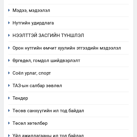
явуулж байгаа үйл ажиллагаа,
Мэдээ, мэдээлэл
үйлдвэрлэл, үйлчилгээ,
ИЛ ТОД БАЙДАЛ
ашиглаж байгаа техник,
Нутгийн удирдлага
технологийн хүн, мал, амьтны
1
эрүүл мэнд, байгаль орчинд
НЭЭЛТТЭЙ ЗАСГИЙН ТҮНШЛЭЛ
Нээлттэй засгийн түншлэл
үзүүлэх буюу үзүүлж байгаа
долоо хоног-2025
Орон нутгийн өмчит хуулийн этгээдийн мэдээлэл
нөлөөллийн талаарх
НЭЭЛТТЭЙ ЗАСГИЙН ТҮНШЛЭЛ
мэдээлэл
Өргөдөл, гомдол шийдвэрлэлт
2
Соёл урлаг, спорт
“БИД ИРГЭДЭЭ СОНСОЖ,
ТАЗ-ын салбар зөвлөл
ШИЙДНЭ” ӨДРИЙГ ЗОХИОН
БАЙГУУЛНА
ЗАР
ТАЗ-ЫН САЛБАР ЗӨВЛӨЛ
Тендер
Төсөв санхүүгийн ил тод байдал
3
Төсөл хөтөлбөр
ТАЗ-ЫН САЛБАР ЗӨВЛӨЛ
Үйл ажиллагааны ил тод байдал