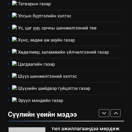
Татварын газар
ажиллагааны жилийн
төлөвлөгөө
5
Улсын бүртгэлийн хэлтэс
“Шинэтгэлээр түүчээлсэн
Ус, цаг уур, орчны шинжилгээний төв
салбар зөвлөл” аяны хүрээнд
зохион байгуулах арга
ТАЗ-ЫН САЛБАР ЗӨВЛӨЛ
Хүнс, хөдөө аж ахуйн газар
хэмжээний төлөвлөгөө
Хөдөлмөр, халамжийн үйлчилгээний газар
6
Санхүүгийн тайланд хийсэн
Цагдаагийн газар
аудитын дүгнэлт
Шүүх шинжилгээний хэлтэс
ИЛ ТОД БАЙДАЛ
Шүүхийн шийдвэр гүйцэтгэх газар
7
Эрүүл мэндийн газар
Үйл ажиллагаандаа мөрдөж
байгаа хууль тогтоомж
Сүүлийн үеийн мэдээ
ИЛ ТОД БАЙДАЛ