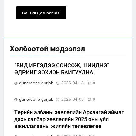
Холбоотой мэдээлэл
“БИД ИРГЭДЭЭ СОНСОЖ, ШИЙДНЭ”
ӨДРИЙГ ЗОХИОН БАЙГУУЛНА
gunerdene gurjab
2025-04-18
0
gunerdene gurjab
2025-04-08
0
Төрийн албаны зөвлөлийн Архангай аймаг
дахь салбар зөвлөлийн 2025 оны үйл
ажиллагааны жилийн төлөвлөгөө