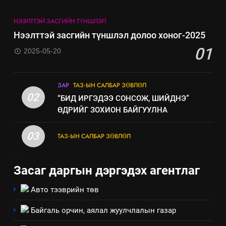
6
НЭЭЛТТЭЙ ЗАСГИЙН ТҮНШЛЭЛ
Санхүүгийн тайланд хийсэн
Нээлттэй засгийн түншлэл долоо хоног-2025
аудитын дүгнэлт
01
2025-05-20
ИЛ ТОД БАЙДАЛ
7
ЗАР
ТАЗ-ЫН САЛБАР ЗӨВЛӨЛ
Үйл ажиллагаандаа мөрдөж
02
“БИД ИРГЭДЭЭ СОНСОЖ, ШИЙДНЭ”
байгаа хууль тогтоомж
ӨДРИЙГ ЗОХИОН БАЙГУУЛНА
ИЛ ТОД БАЙДАЛ
03
ТАЗ-ЫН САЛБАР ЗӨВЛӨЛ
8
.
.
Мэдээлэл хариуцагчийн
Засаг даргын дэргэдэх агентлаг
явуулж байгаа үйл ажиллагаа,
үйлдвэрлэл, үйлчилгээ,
ИЛ ТОД БАЙДАЛ
Авто тээврийн төв
ашиглаж байгаа техник,
технологийн хүн, мал, амьтны
Байгаль орчин, аялал жуулчлалын газар
1
эрүүл мэнд, байгаль орчинд
Нээлттэй засгийн түншлэл