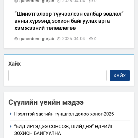
gunerdene gurjab
2025-04-04
0
“Шинэтгэлээр түүчээлсэн салбар зөвлөл”
аяны хүрээнд зохион байгуулах арга
хэмжээний төлөвлөгөө
gunerdene gurjab
2025-04-04
0
Хайх
ХАЙХ
Сүүлийн үеийн мэдээ
Нээлттэй засгийн түншлэл долоо хоног-2025
“БИД ИРГЭДЭЭ СОНСОЖ, ШИЙДНЭ” ӨДРИЙГ
ЗОХИОН БАЙГУУЛНА