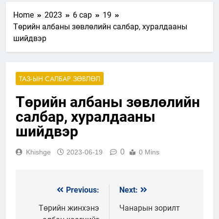
Home
2023
6 сар
19
Төрийн албаны зөвлөлийн салбар, хуралдааны
шийдвэр
ТАЗ-ЫН САЛБАР ЗӨВЛӨЛ
Төрийн албаны зөвлөлийн
салбар, хуралдааны
шийдвэр
0
Khishge
2023-06-19
0 Mins
Previous:
Next:
Мэдээний
цэс
Төрийн жинхэнэ
Чанарын зорилт