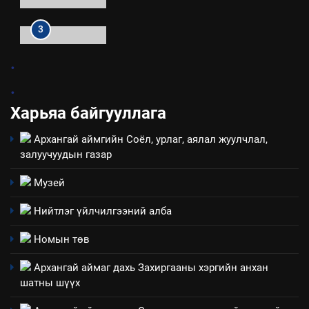
ТАЗ-ЫН САЛБАР ЗӨВЛӨЛ
4
.
Төрийн албаны зөвлөлийн
.
Архангай аймаг дахь салбар
зөвлөлийн 2025 оны үйл
Харьяа байгууллага
ТАЗ-ЫН САЛБАР ЗӨВЛӨЛ
ажиллагааны жилийн
Архангай аймгийн Соёл, урлаг, аялал жуулчлал,
төлөвлөгөө
5
залуучуудын газар
“Шинэтгэлээр түүчээлсэн
салбар зөвлөл” аяны хүрээнд
Музей
зохион байгуулах арга
ТАЗ-ЫН САЛБАР ЗӨВЛӨЛ
Нийтлэг үйлчилгээний алба
хэмжээний төлөвлөгөө
6
Номын төв
Санхүүгийн тайланд хийсэн
Архангай аймаг дахь Захиргааны хэргийн анхан
аудитын дүгнэлт
шатны шүүх
ИЛ ТОД БАЙДАЛ