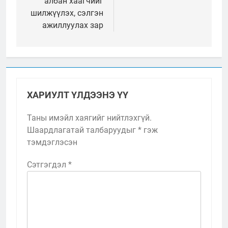
албан хаагчийг
шилжүүлэх, сэлгэн
ажиллуулах зар
ХАРИУЛТ ҮЛДЭЭНЭ ҮҮ
Таны имэйл хаягийг нийтлэхгүй.
Шаардлагатай талбаруудыг
*
гэж
тэмдэглэсэн
Сэтгэгдэл
*