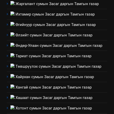
Жаргалант сумын Засаг даргын Тамгын газар
6
Санхүүгийн тайланд хийсэн
Ихтамир сумын Засаг даргын Тамгын газар
аудитын дүгнэлт
Өгийнуур сумын Засаг даргын Тамгын газар
ИЛ ТОД БАЙДАЛ
Өлзийт сумын Засаг даргын Тамгын газар
7
Өндөр-Улаан сумын Засаг даргын Тамгын газар
Үйл ажиллагаандаа мөрдөж
байгаа хууль тогтоомж
Тариат сумын Засаг даргын Тамгын газар
ИЛ ТОД БАЙДАЛ
Төвшрүүлэх сумын Засаг даргын Тамгын газар
8
Хайрхан сумын Засаг даргын Тамгын газар
Мэдээлэл хариуцагчийн
явуулж байгаа үйл ажиллагаа,
Хангай сумын Засаг даргын Тамгын газар
үйлдвэрлэл, үйлчилгээ,
ИЛ ТОД БАЙДАЛ
Хашаат сумын Засаг даргын Тамгын газар
ашиглаж байгаа техник,
технологийн хүн, мал, амьтны
Хотонт сумын Засаг даргын Тамгын газар
эрүүл мэнд, байгаль орчинд