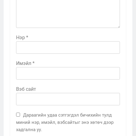
Нэр
*
Имэйл
*
Вэб сайт
Дараагийн удаа сэтгэгдэл бичихийн тулд
миний нэр, имэйл, вэбсайтыг энэ хөтөч дээр
хадгална уу.