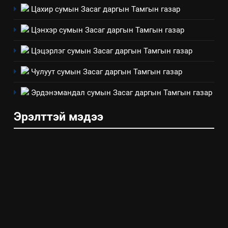
үзүүлэх буюу үзүүлж байгаа
Цахир сумын Засаг даргын Тамгын газар
нөлөөллийн талаарх
Цэнхэр сумын Засаг даргын Тамгын газар
мэдээлэл
Цэцэрлэг сумын Засаг даргын Тамгын газар
Чулуут сумын Засаг даргын Тамгын газар
Эрдэнэмандал сумын Засаг даргын Тамгын газар
Эрэлттэй мэдээ
5
“Шинэтгэлээр түүчээлсэн
салбар зөвлөл” аяны хүрээнд
зохион байгуулах арга
ТАЗ-ЫН САЛБАР ЗӨВЛӨЛ
хэмжээний төлөвлөгөө