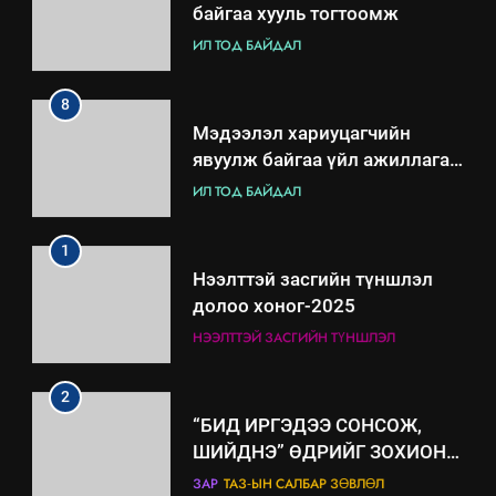
8
Мэдээлэл хариуцагчийн
явуулж байгаа үйл ажиллагаа,
үйлдвэрлэл, үйлчилгээ,
ИЛ ТОД БАЙДАЛ
ашиглаж байгаа техник,
технологийн хүн, мал, амьтны
1
эрүүл мэнд, байгаль орчинд
Нээлттэй засгийн түншлэл
үзүүлэх буюу үзүүлж байгаа
долоо хоног-2025
нөлөөллийн талаарх
НЭЭЛТТЭЙ ЗАСГИЙН ТҮНШЛЭЛ
мэдээлэл
2
“БИД ИРГЭДЭЭ СОНСОЖ,
ШИЙДНЭ” ӨДРИЙГ ЗОХИОН
БАЙГУУЛНА
ЗАР
ТАЗ-ЫН САЛБАР ЗӨВЛӨЛ
3