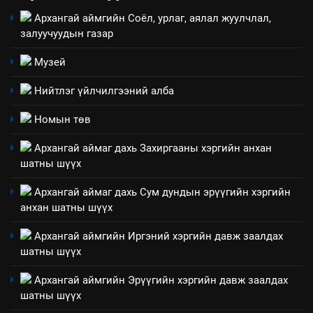
Архангай аймгийн Соёл, урлаг, аялал жуулчлал,
2
залуучуудын газар
“БИД ИРГЭДЭЭ СОНСОЖ,
ШИЙДНЭ” ӨДРИЙГ ЗОХИОН
Музей
БАЙГУУЛНА
ЗАР
ТАЗ-ЫН САЛБАР ЗӨВЛӨЛ
Нийтлэг үйлчилгээний алба
3
Номын төв
Архангай аймаг дахь Захиргааны хэргийн анхан
ТАЗ-ЫН САЛБАР ЗӨВЛӨЛ
шатны шүүх
Архангай аймаг дахь Сум дундын эрүүгийн хэргийн
анхан шатны шүүх
4
Төрийн албаны зөвлөлийн
Архангай аймгийн Иргэний хэргийн давж заалдах
Архангай аймаг дахь салбар
шатны шүүх
зөвлөлийн 2025 оны үйл
ТАЗ-ЫН САЛБАР ЗӨВЛӨЛ
ажиллагааны жилийн
Архангай аймгийн Эрүүгийн хэргийн давж заалдах
төлөвлөгөө
шатны шүүх
5