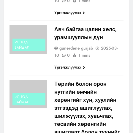
10
0
1 mins
Үргэлжлүүлэх
Авч байгаа цалин хөлс,
урамшууллын дүн
ИЛ ТОД
БАЙДАЛ
gunerdene gurjab
2025-03-
10
0
1 mins
Үргэлжлүүлэх
Төрийн болон орон
нутгийн өмчийн
ИЛ ТОД
хөрөнгийг хүн, хуулийн
БАЙДАЛ
этгээдэд ашиглуулах,
шилжүүлэх, хувьчлах,
төсвийн хөрөнгийн
ашиглалт болон түүнийг