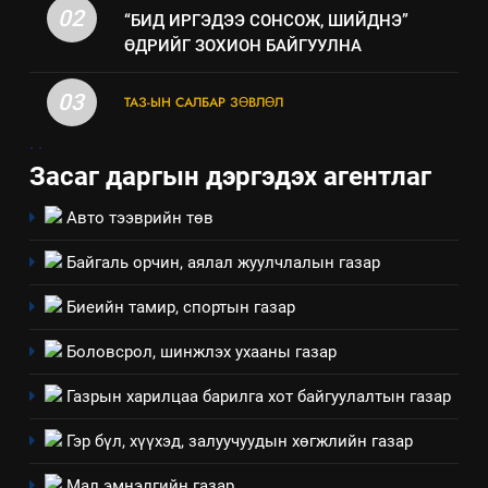
02
“БИД ИРГЭДЭЭ СОНСОЖ, ШИЙДНЭ”
ӨДРИЙГ ЗОХИОН БАЙГУУЛНА
03
ТАЗ-ЫН САЛБАР ЗӨВЛӨЛ
5
.
.
“Шинэтгэлээр түүчээлсэн
Засаг даргын дэргэдэх агентлаг
салбар зөвлөл” аяны хүрээнд
зохион байгуулах арга
ТАЗ-ЫН САЛБАР ЗӨВЛӨЛ
Авто тээврийн төв
хэмжээний төлөвлөгөө
Байгаль орчин, аялал жуулчлалын газар
6
Санхүүгийн тайланд хийсэн
Биеийн тамир, спортын газар
аудитын дүгнэлт
Боловсрол, шинжлэх ухааны газар
ИЛ ТОД БАЙДАЛ
Газрын харилцаа барилга хот байгуулалтын газар
7
Үйл ажиллагаандаа мөрдөж
Гэр бүл, хүүхэд, залуучуудын хөгжлийн газар
байгаа хууль тогтоомж
Мал эмнэлгийн газар