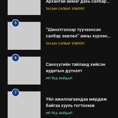
салбар зөвлөл” аяны хүрээнд
зохион байгуулах арга
ТАЗ-ЫН САЛБАР ЗӨВЛӨЛ
хэмжээний төлөвлөгөө
6
Санхүүгийн тайланд хийсэн
аудитын дүгнэлт
ИЛ ТОД БАЙДАЛ
7
Үйл ажиллагаандаа мөрдөж
байгаа хууль тогтоомж
ИЛ ТОД БАЙДАЛ
8
Мэдээлэл хариуцагчийн
явуулж байгаа үйл ажиллагаа,
үйлдвэрлэл, үйлчилгээ,
ИЛ ТОД БАЙДАЛ