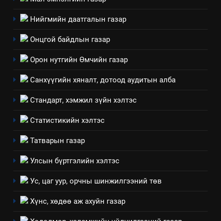
ИЛ ТОД БАЙДАЛ
Нийгмийн даатгалын газар
8
Онцгой байдлын газар
Мэдээлэл хариуцагчийн
явуулж байгаа үйл ажиллагаа,
Орон нутгийн Өмчийн газар
үйлдвэрлэл, үйлчилгээ,
ИЛ ТОД БАЙДАЛ
ашиглаж байгаа техник,
Санхүүгийн хяналт, дотоод аудитын алба
технологийн хүн, мал, амьтны
1
Стандарт, хэмжил зүйн хэлтэс
эрүүл мэнд, байгаль орчинд
Нээлттэй засгийн түншлэл
үзүүлэх буюу үзүүлж байгаа
долоо хоног-2025
Статистикийн хэлтэс
нөлөөллийн талаарх
НЭЭЛТТЭЙ ЗАСГИЙН ТҮНШЛЭЛ
мэдээлэл
Татварын газар
2
Улсын бүртгэлийн хэлтэс
“БИД ИРГЭДЭЭ СОНСОЖ,
Ус, цаг уур, орчны шинжилгээний төв
ШИЙДНЭ” ӨДРИЙГ ЗОХИОН
БАЙГУУЛНА
ЗАР
ТАЗ-ЫН САЛБАР ЗӨВЛӨЛ
Хүнс, хөдөө аж ахуйн газар