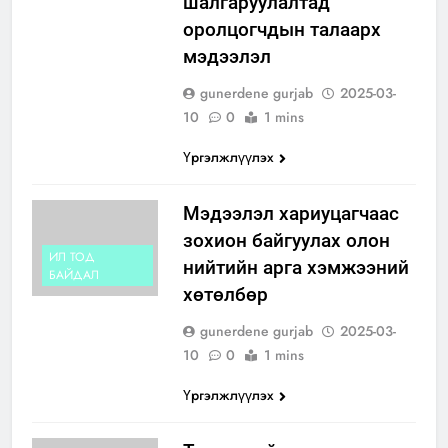
шалгаруулалтад
оролцогчдын талаарх
мэдээлэл
gunerdene gurjab
2025-03-
10
0
1 mins
Үргэлжлүүлэх
Мэдээлэл хариуцагчаас
зохион байгуулах олон
ИЛ ТОД
нийтийн арга хэмжээний
БАЙДАЛ
хөтөлбөр
gunerdene gurjab
2025-03-
10
0
1 mins
Үргэлжлүүлэх