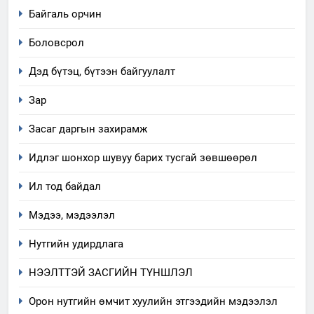
Байгаль орчин
Боловсрол
Дэд бүтэц, бүтээн байгуулалт
Зар
Засаг даргын захирамж
Идлэг шонхор шувуу барих тусгай зөвшөөрөл
5
Ил тод байдал
“Шинэтгэлээр түүчээлсэн
салбар зөвлөл” аяны хүрээнд
Мэдээ, мэдээлэл
зохион байгуулах арга
ТАЗ-ЫН САЛБАР ЗӨВЛӨЛ
хэмжээний төлөвлөгөө
Нутгийн удирдлага
6
НЭЭЛТТЭЙ ЗАСГИЙН ТҮНШЛЭЛ
Санхүүгийн тайланд хийсэн
аудитын дүгнэлт
Орон нутгийн өмчит хуулийн этгээдийн мэдээлэл