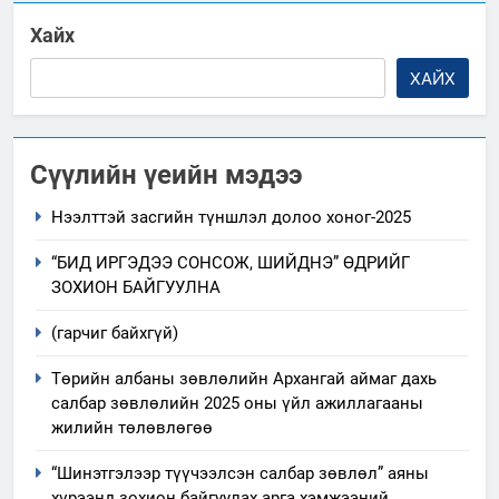
Хайх
ХАЙХ
Сүүлийн үеийн мэдээ
Нээлттэй засгийн түншлэл долоо хоног-2025
“БИД ИРГЭДЭЭ СОНСОЖ, ШИЙДНЭ” ӨДРИЙГ
ЗОХИОН БАЙГУУЛНА
(гарчиг байхгүй)
Төрийн албаны зөвлөлийн Архангай аймаг дахь
салбар зөвлөлийн 2025 оны үйл ажиллагааны
жилийн төлөвлөгөө
“Шинэтгэлээр түүчээлсэн салбар зөвлөл” аяны
хүрээнд зохион байгуулах арга хэмжээний