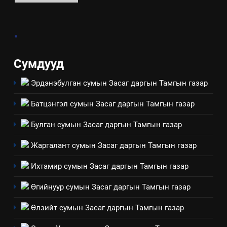
ашиглаж байгаа техник,
технологийн хүн, мал, амьтны
1
эрүүл мэнд, байгаль орчинд
.
Нээлттэй засгийн түншлэл
үзүүлэх буюу үзүүлж байгаа
долоо хоног-2025
нөлөөллийн талаарх
НЭЭЛТТЭЙ ЗАСГИЙН ТҮНШЛЭЛ
мэдээлэл
Сумдууд
Эрдэнэбулган сумын Засаг даргын Тамгын газар
2
“БИД ИРГЭДЭЭ СОНСОЖ,
Батцэнгэл сумын Засаг даргын Тамгын газар
ШИЙДНЭ” ӨДРИЙГ ЗОХИОН
БАЙГУУЛНА
ЗАР
ТАЗ-ЫН САЛБАР ЗӨВЛӨЛ
Булган сумын Засаг даргын Тамгын газар
Жаргалант сумын Засаг даргын Тамгын газар
3
Ихтамир сумын Засаг даргын Тамгын газар
ТАЗ-ЫН САЛБАР ЗӨВЛӨЛ
Өгийнуур сумын Засаг даргын Тамгын газар
Өлзийт сумын Засаг даргын Тамгын газар
4