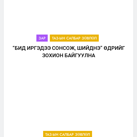
ЗАР
ТАЗ-ЫН САЛБАР ЗӨВЛӨЛ
“БИД ИРГЭДЭЭ СОНСОЖ, ШИЙДНЭ” ӨДРИЙГ
ЗОХИОН БАЙГУУЛНА
ТАЗ-ЫН САЛБАР ЗӨВЛӨЛ