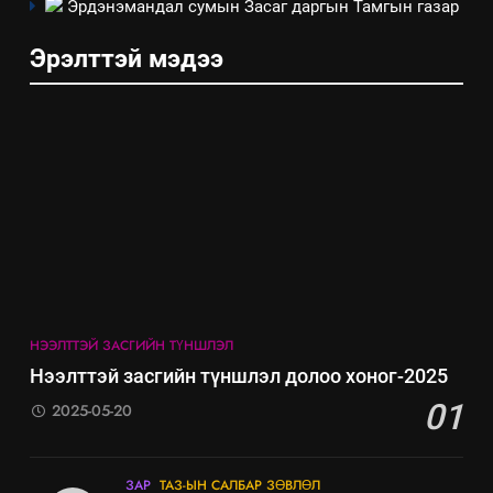
Эрдэнэмандал сумын Засаг даргын Тамгын газар
ИЛ ТОД БАЙДАЛ
Эрэлттэй мэдээ
8
Мэдээлэл хариуцагчийн
явуулж байгаа үйл ажиллагаа,
үйлдвэрлэл, үйлчилгээ,
ИЛ ТОД БАЙДАЛ
ашиглаж байгаа техник,
технологийн хүн, мал, амьтны
эрүүл мэнд, байгаль орчинд
үзүүлэх буюу үзүүлж байгаа
нөлөөллийн талаарх
мэдээлэл
НЭЭЛТТЭЙ ЗАСГИЙН ТҮНШЛЭЛ
Нээлттэй засгийн түншлэл долоо хоног-2025
01
2025-05-20
ЗАР
ТАЗ-ЫН САЛБАР ЗӨВЛӨЛ