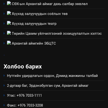
“Шинэтгэлээр түүчээлсэн
СӨХ-ын Архангай аймаг дахь салбар зөвлөл
салбар зөвлөл” аяны хүрээнд
Хүүхэд залуучуудын соёлын төв
зохион байгуулах арга
ТАЗ-ЫН САЛБАР ЗӨВЛӨЛ
хэмжээний төлөвлөгөө
Хүүхэд залуучуудын театр
6
Төрийн Цахим үйлчилгээний зохицуулалтын хэлтэс
Санхүүгийн тайланд хийсэн
аудитын дүгнэлт
Архангай аймгийн ЭБЦТС
ИЛ ТОД БАЙДАЛ
.
7
Холбоо барих
Үйл ажиллагаандаа мөрдөж
байгаа хууль тогтоомж
Нутгийн удирдлагын ордон, Дэмид жанжины талбай
ИЛ ТОД БАЙДАЛ
2-дугаар баг, Эрдэнэбулган сум, Архангай аймаг
8
Утас: +976 7033-1111
Мэдээлэл хариуцагчийн
явуулж байгаа үйл ажиллагаа,
Факс: +976 7033-3208