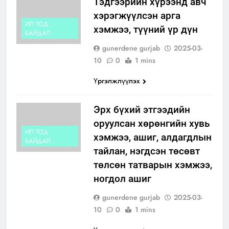
Тэдгээрийн хүрээнд авч
хэрэгжүүлсэн арга
ИЛ ТОД
хэмжээ, түүний үр дүн
БАЙДАЛ
gunerdene gurjab
2025-03-
10
0
1 mins
Үргэлжлүүлэх
Эрх бүхий этгээдийн
оруулсан хөрөнгийн хувь
ИЛ ТОД
хэмжээ, ашиг, алдагдлын
БАЙДАЛ
тайлан, нэгдсэн төсөвт
төлсөн татварын хэмжээ,
ногдол ашиг
gunerdene gurjab
2025-03-
10
0
1 mins