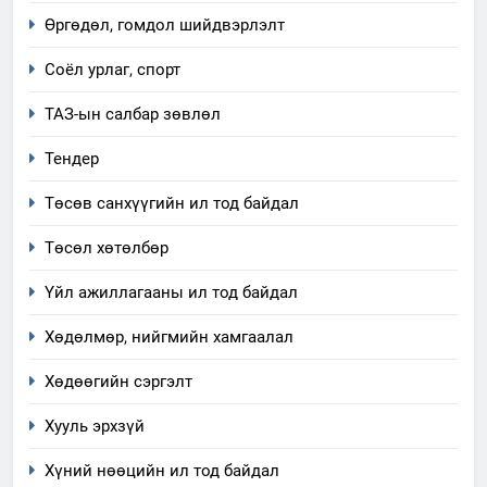
ИЛ ТОД БАЙДАЛ
Өргөдөл, гомдол шийдвэрлэлт
7
Соёл урлаг, спорт
Үйл ажиллагаандаа мөрдөж
ТАЗ-ын салбар зөвлөл
байгаа хууль тогтоомж
ИЛ ТОД БАЙДАЛ
Тендер
Төсөв санхүүгийн ил тод байдал
8
Мэдээлэл хариуцагчийн
Төсөл хөтөлбөр
явуулж байгаа үйл ажиллагаа,
үйлдвэрлэл, үйлчилгээ,
Үйл ажиллагааны ил тод байдал
ИЛ ТОД БАЙДАЛ
ашиглаж байгаа техник,
Хөдөлмөр, нийгмийн хамгаалал
технологийн хүн, мал, амьтны
1
эрүүл мэнд, байгаль орчинд
Нээлттэй засгийн түншлэл
Хөдөөгийн сэргэлт
үзүүлэх буюу үзүүлж байгаа
долоо хоног-2025
нөлөөллийн талаарх
Хууль эрхзүй
НЭЭЛТТЭЙ ЗАСГИЙН ТҮНШЛЭЛ
мэдээлэл
Хүний нөөцийн ил тод байдал