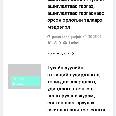
ашиглалтаас гаргах,
ашиглалтаас гаргаснаас
орсон орлогын талаарх
мэдээлэл
gunerdene gurjab
2025-03-
10
0
1 mins
Үргэлжлүүлэх
Тухайн хуулийн
этгээдийн удирдлагад
ИЛ ТОД
тавигдах шаардлага,
БАЙДАЛ
удирдлагыг сонгон
шалгаруулах журам,
сонгон шалгаруулах
ажиллагааны тов, сонгон