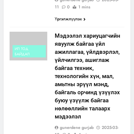
11
0
1 mins
Үргэлжлүүлэх
Мэдээлэл хариуцагчийн
явуулж байгаа үйл
ИЛ ТОД
ажиллагаа, үйлдвэрлэл,
БАЙДАЛ
үйлчилгээ, ашиглаж
байгаа техник,
технологийн хүн, мал,
амьтны эрүүл мэнд,
байгаль орчинд үзүүлэх
буюу үзүүлж байгаа
нөлөөллийн талаарх
мэдээлэл
gunerdene gurjab
2025-03-