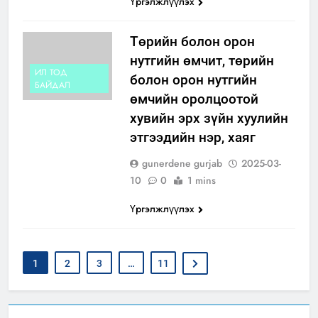
Үргэлжлүүлэх
Төрийн болон орон
нутгийн өмчит, төрийн
ИЛ ТОД
болон орон нутгийн
БАЙДАЛ
өмчийн оролцоотой
хувийн эрх зүйн хуулийн
этгээдийн нэр, хаяг
gunerdene gurjab
2025-03-
10
0
1 mins
Үргэлжлүүлэх
1
2
3
…
11