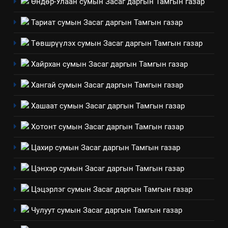
Өндөр-Улаан сумын Засаг даргын Тамгын газар
Төрийн албаны зөвлөлийн
Архангай аймаг дахь салбар
Тариат сумын Засаг даргын Тамгын газар
зөвлөлийн 2025 оны үйл
ТАЗ-ЫН САЛБАР ЗӨВЛӨЛ
ажиллагааны жилийн
Төвшрүүлэх сумын Засаг даргын Тамгын газар
төлөвлөгөө
5
Хайрхан сумын Засаг даргын Тамгын газар
“Шинэтгэлээр түүчээлсэн
салбар зөвлөл” аяны хүрээнд
Хангай сумын Засаг даргын Тамгын газар
зохион байгуулах арга
ТАЗ-ЫН САЛБАР ЗӨВЛӨЛ
Хашаат сумын Засаг даргын Тамгын газар
хэмжээний төлөвлөгөө
6
Хотонт сумын Засаг даргын Тамгын газар
Санхүүгийн тайланд хийсэн
Цахир сумын Засаг даргын Тамгын газар
аудитын дүгнэлт
ИЛ ТОД БАЙДАЛ
Цэнхэр сумын Засаг даргын Тамгын газар
Цэцэрлэг сумын Засаг даргын Тамгын газар
7
Үйл ажиллагаандаа мөрдөж
Чулуут сумын Засаг даргын Тамгын газар
байгаа хууль тогтоомж