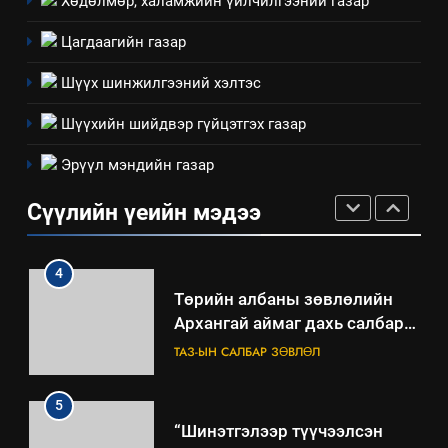
Хөдөлмөр, халамжийн үйлчилгээний газар
3
Цагдаагийн газар
ТАЗ-ЫН САЛБАР ЗӨВЛӨЛ
Шүүх шинжилгээний хэлтэс
Шүүхийн шийдвэр гүйцэтгэх газар
4
Эрүүл мэндийн газар
Төрийн албаны зөвлөлийн
Архангай аймаг дахь салбар
Сүүлийн үеийн мэдээ
зөвлөлийн 2025 оны үйл
ТАЗ-ЫН САЛБАР ЗӨВЛӨЛ
ажиллагааны жилийн
төлөвлөгөө
5
“Шинэтгэлээр түүчээлсэн
салбар зөвлөл” аяны хүрээнд
зохион байгуулах арга
ТАЗ-ЫН САЛБАР ЗӨВЛӨЛ
хэмжээний төлөвлөгөө
6
Санхүүгийн тайланд хийсэн