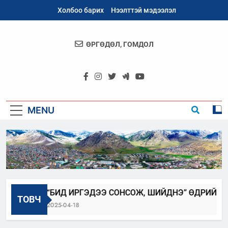
Skip
Холбоо барих
Нээлттэй мэдээлэл
to
content
ӨРГӨДӨЛ, ГОМДОЛ
Архангай
Аймаг
MENU
5
“БИД ИРГЭДЭЭ СОНСОЖ, ШИЙДНЭ” ӨДРИЙГ ЗОХ
ТОВЧ
2025-04-18