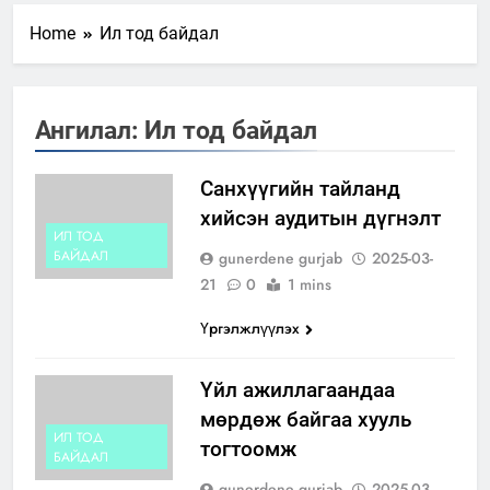
Home
Ил тод байдал
Ангилал:
Ил тод байдал
Санхүүгийн тайланд
хийсэн аудитын дүгнэлт
ИЛ ТОД
БАЙДАЛ
gunerdene gurjab
2025-03-
21
0
1 mins
Үргэлжлүүлэх
Үйл ажиллагаандаа
мөрдөж байгаа хууль
ИЛ ТОД
тогтоомж
БАЙДАЛ
gunerdene gurjab
2025-03-