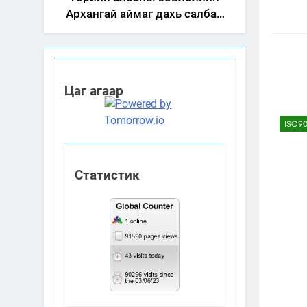
Архангай аймаг дахь салбар
зөвлөлийн 2025 оны үйл
ажиллагааны жилийн
төлөвлөгөө
Цаг агаар
ISO90
Статистик