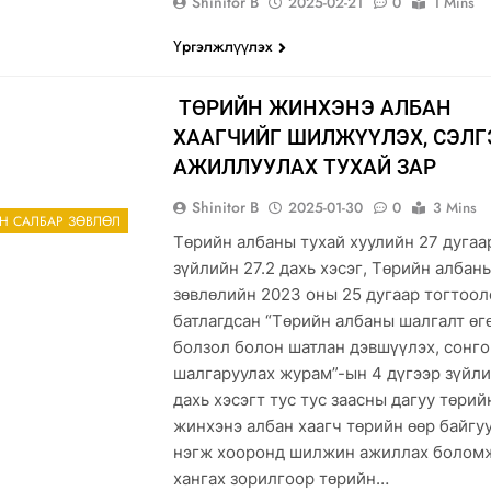
Shinitor B
2025-02-21
0
1 Mins
Үргэлжлүүлэх
ТӨРИЙН ЖИНХЭНЭ АЛБАН
ХААГЧИЙГ ШИЛЖҮҮЛЭХ, СЭЛГ
АЖИЛЛУУЛАХ ТУХАЙ ЗАР
Shinitor B
2025-01-30
0
3 Mins
ЫН САЛБАР ЗӨВЛӨЛ
Төрийн албаны тухай хуулийн 27 дугаа
зүйлийн 27.2 дахь хэсэг, Төрийн албан
зөвлөлийн 2023 оны 25 дугаар тогтоо
батлагдсан “Төрийн албаны шалгалт өг
болзол болон шатлан дэвшүүлэх, сонго
шалгаруулах журам”-ын 4 дүгээр зүйли
дахь хэсэгт тус тус заасны дагуу төрий
жинхэнэ албан хаагч төрийн өөр байгуу
нэгж хооронд шилжин ажиллах болом
хангах зорилгоор төрийн…