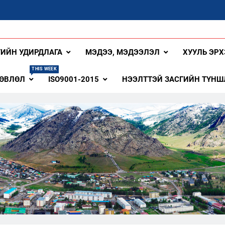
ангай Аймаг
ГИЙН УДИРДЛАГА
МЭДЭЭ, МЭДЭЭЛЭЛ
ХУУЛЬ ЭРХ
THIS WEEK
ЗӨВЛӨЛ
ISO9001-2015
НЭЭЛТТЭЙ ЗАСГИЙН ТҮНШ