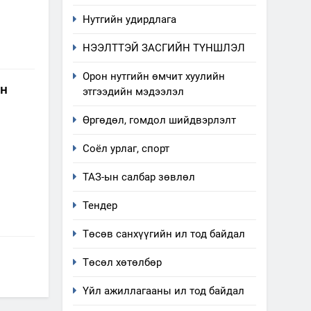
Нутгийн удирдлага
НЭЭЛТТЭЙ ЗАСГИЙН ТҮНШЛЭЛ
Орон нутгийн өмчит хуулийн
йн
этгээдийн мэдээлэл
Өргөдөл, гомдол шийдвэрлэлт
Соёл урлаг, спорт
ТАЗ-ын салбар зөвлөл
Тендер
5
“Шинэтгэлээр түүчээлсэн
Төсөв санхүүгийн ил тод байдал
салбар зөвлөл” аяны
Төсөл хөтөлбөр
хүрээнд зохион байгуулах
ТАЗ-ЫН САЛБАР ЗӨВЛӨЛ
арга хэмжээний төлөвлөгөө
Үйл ажиллагааны ил тод байдал
6