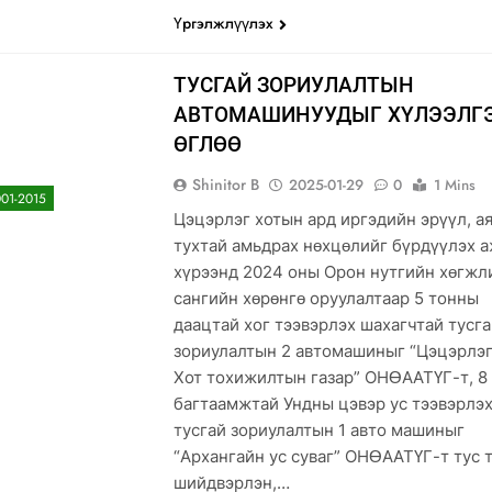
Үргэлжлүүлэх
ТУСГАЙ ЗОРИУЛАЛТЫН
АВТОМАШИНУУДЫГ ХҮЛЭЭЛГ
ӨГЛӨӨ
Shinitor B
2025-01-29
0
1 Mins
01-2015
Цэцэрлэг хотын ард иргэдийн эрүүл, а
тухтай амьдрах нөхцөлийг бүрдүүлэх 
хүрээнд 2024 оны Орон нутгийн хөгжл
сангийн хөрөнгө оруулалтаар 5 тонны
даацтай хог тээвэрлэх шахагчтай тусг
зориулалтын 2 автомашиныг “Цэцэрлэг
Хот тохижилтын газар” ОНӨААТҮГ-т, 8
багтаамжтай Ундны цэвэр ус тээвэрлэ
тусгай зориулалтын 1 авто машиныг
“Архангайн ус суваг” ОНӨААТҮГ-т тус 
шийдвэрлэн,…