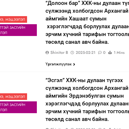
“Долоон бар” ХХК-ны дулаан тү
сүлжээнд холбогдсон Архангай
аймгийн Хашаат сумын
Э, МЭДЭЭЛЭЛ
хэрэглэгчдэд борлуулах дулаа
ТТЭЙ ЗАСГИЙН
ЛЭЛ
эрчим хүчний тарифын тогтоо
төсөлд санал авч байна.
Shinitor B
2025-02-21
0
1 Mins
Үргэлжлүүлэх
“Эсгэл” ХХК-ны дулаан түгээх
сүлжээнд холбогдсон Архангай
аймгийн Эрдэнэбулган сумын
Э, МЭДЭЭЛЭЛ
хэрэглэгчдэд борлуулах дулаа
ТТЭЙ ЗАСГИЙН
ЛЭЛ
эрчим хүчний тарифын тогтоо
төсөлд санал авч байна.