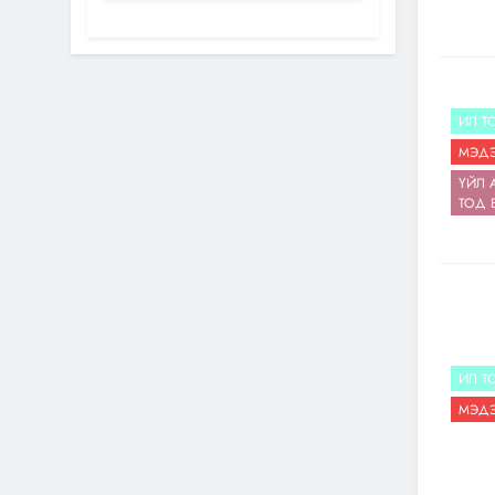
ИЛ Т
МЭДЭ
ҮЙЛ 
ТОД 
ИЛ Т
МЭДЭ