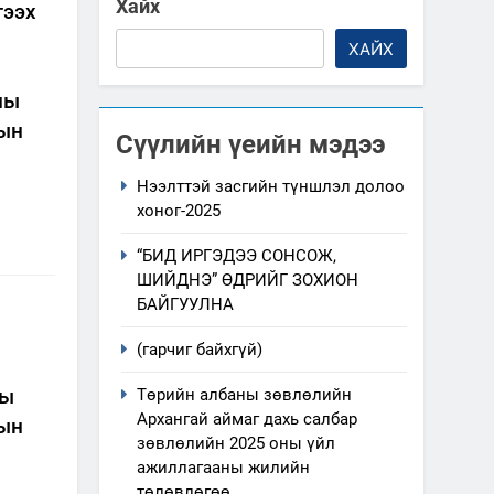
Хайх
гээх
ХАЙХ
ны
лын
Сүүлийн үеийн мэдээ
Нээлттэй засгийн түншлэл долоо
хоног-2025
“БИД ИРГЭДЭЭ СОНСОЖ,
ШИЙДНЭ” ӨДРИЙГ ЗОХИОН
БАЙГУУЛНА
(гарчиг байхгүй)
ны
Төрийн албаны зөвлөлийн
Архангай аймаг дахь салбар
лын
зөвлөлийн 2025 оны үйл
ажиллагааны жилийн
төлөвлөгөө