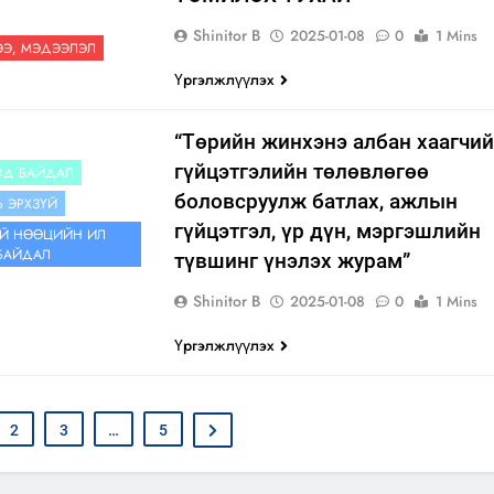
Shinitor B
2025-01-08
0
1 Mins
Э, МЭДЭЭЛЭЛ
Үргэлжлүүлэх
“Төрийн жинхэнэ албан хаагчи
гүйцэтгэлийн төлөвлөгөө
ОД БАЙДАЛ
боловсруулж батлах, ажлын
Ь ЭРХЗҮЙ
гүйцэтгэл, үр дүн, мэргэшлийн
Й НӨӨЦИЙН ИЛ
БАЙДАЛ
түвшинг үнэлэх журам”
Shinitor B
2025-01-08
0
1 Mins
Үргэлжлүүлэх
2
3
…
5
ө