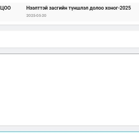
Нээлттэй засгийн түншлэл долоо хоног-2025
“БИД 
2025-05-20
2025-04-