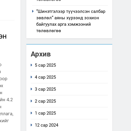
“Шинэтгэлээр түүчээлсэн салбар
зөвлөл” аяны хүрээнд зохион
байгуулах арга хэмжээний
төлөвлөгөө
ЭН
Архив
р
5 сар 2025
ы
4 сар 2025
лоор
өх
3 сар 2025
н
йн 4.2
2 сар 2025
н
1 сар 2025
ллага,
жийг
12 сар 2024