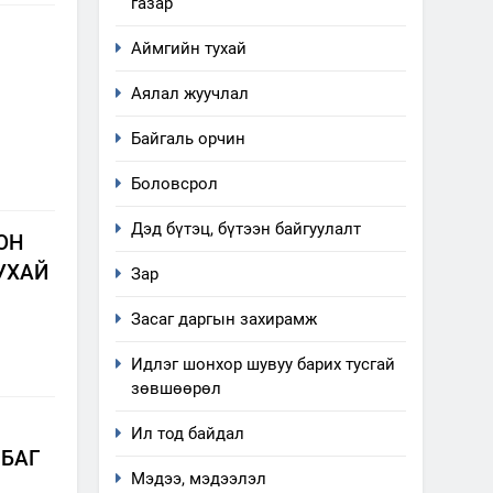
газар
Аймгийн тухай
Аялал жуучлал
Байгаль орчин
Боловсрол
Дэд бүтэц, бүтээн байгуулалт
ОН
УХАЙ
Зар
Засаг даргын захирамж
Идлэг шонхор шувуу барих тусгай
зөвшөөрөл
Ил тод байдал
 БАГ
Мэдээ, мэдээлэл