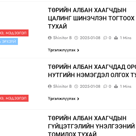
ТӨРИЙН АЛБАН ХААГЧДЫН
ЦАЛИНГ ШИНЭЧЛЭН ТОГТООХ
ТУХАЙ
Э, МЭДЭЭЛЭЛ
Shinitor B
2025-01-08
0
1 Mins
Ь ЭРХЗҮЙ
Үргэлжлүүлэх
ТӨРИЙН АЛБАН ХААГЧДАД ОР
НУТГИЙН НЭМЭГДЭЛ ОЛГОХ Т
Shinitor B
2025-01-08
0
1 Mins
Үргэлжлүүлэх
Э, МЭДЭЭЛЭЛ
ТӨРИЙН АЛБАН ХААГЧДЫН
ГҮЙЦЭТГЭЛИЙН ҮНЭЛГЭЭНИЙ
ТОМИЛОХ ТУХАЙ