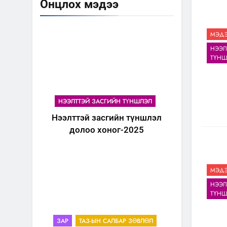
Онцлох мэдээ
МЭДЭ
НЭЭЛ
ТҮНШ
НЭЭЛТТЭЙ ЗАСГИЙН ТҮНШЛЭЛ
Нээлттэй засгийн түншлэл
долоо хоног-2025
МЭДЭ
НЭЭЛ
ТҮНШ
ЗАР
ТАЗ-ЫН САЛБАР ЗӨВЛӨЛ