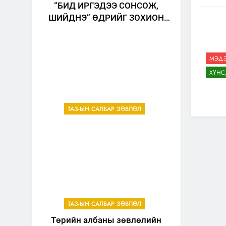
“БИД ИРГЭДЭЭ СОНСОЖ,
ШИЙДНЭ” ӨДРИЙГ ЗОХИОН
БАЙГУУЛНА
МЭДЭ
ХҮНС
ТАЗ-ЫН САЛБАР ЗӨВЛӨЛ
ТАЗ-ЫН САЛБАР ЗӨВЛӨЛ
Төрийн албаны зөвлөлийн