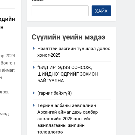
эмжээний төлөвлөгөө
ХАЙХ
хдийн
он
Сүүлийн үеийн мэдээ
Нээлттэй засгийн түншлэл долоо
хоног-2025
ар 2024
 болгон
“БИД ИРГЭДЭЭ СОНСОЖ,
 аймаг:
ШИЙДНЭ” ӨДРИЙГ ЗОХИОН
н
БАЙГУУЛНА
грөг,
(гарчиг байхгүй)
Төрийн албаны зөвлөлийн
Архангай аймаг дахь салбар
манд
зөвлөлийн 2025 оны үйл
…
ажиллагааны жилийн
төлөвлөгөө