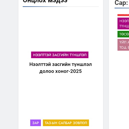
Онцлох мэдээ
Сар
“Шинэтгэлээр түүчээл
2025-04-04
МЭДЭ
Санхүүгийн тайланд х
НЭЭЛ
ТҮНШ
2025-03-21
ТӨСӨ
ҮЙЛ 
ТОД 
НЭЭЛТТЭЙ ЗАСГИЙН ТҮНШЛЭЛ
Нээлттэй засгийн түншлэл
долоо хоног-2025
ЗАР
ТАЗ-ЫН САЛБАР ЗӨВЛӨЛ