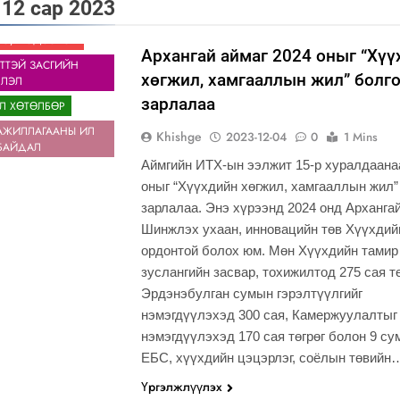
:
12 сар 2023
сэн салбар зөвлөл” аяны хүрээнд зохион байгуулах арга х
Э, МЭДЭЭЛЭЛ
Архангай аймаг 2024 оныг “Хүү
ийсэн аудитын дүгнэлт
ТТЭЙ ЗАСГИЙН
хөгжил, хамгааллын жил” болг
ЛЭЛ
зарлалаа
Л ХӨТӨЛБӨР
АЖИЛЛАГААНЫ ИЛ
Khishge
2023-12-04
0
1 Mins
БАЙДАЛ
Аймгийн ИТХ-ын ээлжит 15-р хуралдаана
оныг “Хүүхдийн хөгжил, хамгааллын жил”
зарлалаа. Энэ хүрээнд 2024 онд Архангай
Шинжлэх ухаан, инновацийн төв Хүүхдий
ордонтой болох юм. Мөн Хүүхдийн тамир
зуслангийн засвар, тохижилтод 275 сая тө
Эрдэнэбулган сумын гэрэлтүүлгийг
нэмэгдүүлэхэд 300 сая, Камержуулалтыг
нэмэгдүүлэхэд 170 сая төгрөг болон 9 су
ЕБС, хүүхдийн цэцэрлэг, соёлын төвийн
Үргэлжлүүлэх