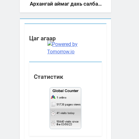
Архангай аймаг дахь салбар
зөвлөлийн 2025 оны үйл
ажиллагааны жилийн
төлөвлөгөө
Цаг агаар
Статистик