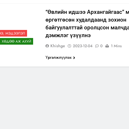
“Өвлийн идшээ Архангайгаас” 
өргөтгөсөн худалдаанд зохион
байгуулалттай оролцсон малчд
Э, МЭДЭЭЛЭЛ
дэмжлэг үзүүлнэ
, ХӨДӨӨ АЖ АХУЙ
Khishge
2023-12-04
0
1 Mins
Үргэлжлүүлэх