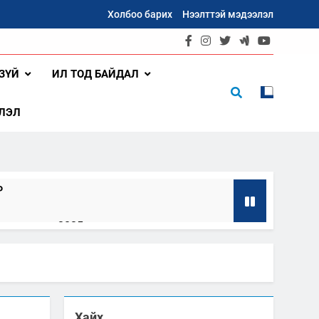
Холбоо барих
Нээлттэй мэдээлэл
ЗҮЙ
ИЛ ТОД БАЙДАЛ
ЛЭЛ
Р
олоо хоног-2025
8
л ажиллагааны жилийн төлөвлөгөө
Хайх