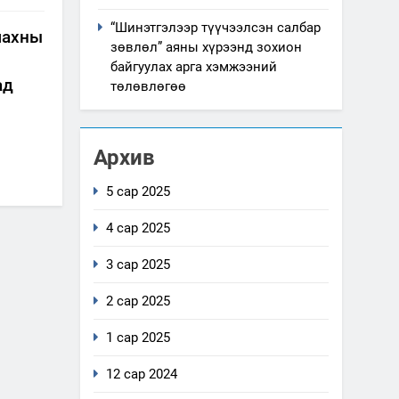
“Шинэтгэлээр түүчээлсэн салбар
махны
зөвлөл” аяны хүрээнд зохион
байгуулах арга хэмжээний
ад
төлөвлөгөө
Архив
5 сар 2025
4 сар 2025
3 сар 2025
2 сар 2025
1 сар 2025
12 сар 2024