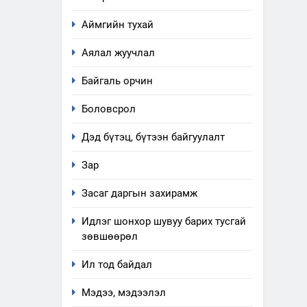
Аймгийн тухай
Аялал жуучлал
Байгаль орчин
Боловсрол
Дэд бүтэц, бүтээн байгуулалт
Зар
Засаг даргын захирамж
Идлэг шонхор шувуу барих тусгай
зөвшөөрөл
Ил тод байдал
Мэдээ, мэдээлэл