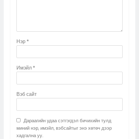
Нэр
*
Имэйл
*
Вэб сайт
Дараагийн удаа сэтгэгдэл бичихийн тулд
миний нэр, имэйл, вэбсайтыг энэ хөтөч дээр
хадгална уу.