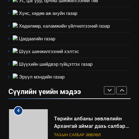
“БИД ИРГЭДЭЭ СОНСОЖ,
Ус, цаг уур, орчны шинжилгээний төв
ШИЙДНЭ” ӨДРИЙГ ЗОХИОН
Хүнс, хөдөө аж ахуйн газар
БАЙГУУЛНА
ЗАР
ТАЗ-ЫН САЛБАР ЗӨВЛӨЛ
Хөдөлмөр, халамжийн үйлчилгээний газар
3
Цагдаагийн газар
ТАЗ-ЫН САЛБАР ЗӨВЛӨЛ
Шүүх шинжилгээний хэлтэс
Шүүхийн шийдвэр гүйцэтгэх газар
4
Эрүүл мэндийн газар
Төрийн албаны зөвлөлийн
Архангай аймаг дахь салбар
Сүүлийн үеийн мэдээ
зөвлөлийн 2025 оны үйл
ТАЗ-ЫН САЛБАР ЗӨВЛӨЛ
ажиллагааны жилийн
төлөвлөгөө
5
“Шинэтгэлээр түүчээлсэн
салбар зөвлөл” аяны хүрээнд
зохион байгуулах арга