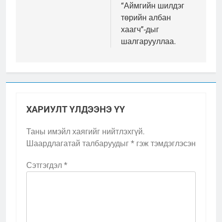
“Аймгийн шилдэг
төрийн албан
хаагч”-дыг
шалгарууллаа.
ХАРИУЛТ ҮЛДЭЭНЭ ҮҮ
Таны имэйл хаягийг нийтлэхгүй.
Шаардлагатай талбаруудыг
*
гэж тэмдэглэсэн
Сэтгэгдэл
*