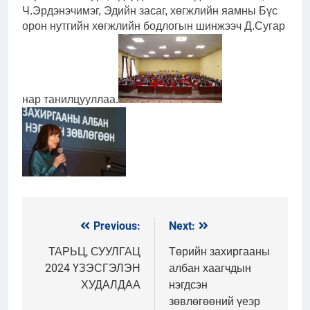
Ч.Эрдэнэчимэг, Эдийн засаг, хөгжлийн яамны Бүс
орон нутгийн хөгжлийн бодлогын шинжээч Д.Сугар
нар танилцууллаа.
Previous:
Next:
Мэдээний
цэс
ТАРЬЦ, СУУЛГАЦ
Төрийн захиргааны
2024 ҮЗЭСГЭЛЭН
албан хаагчдын
ХУДАЛДАА
нэгдсэн
зөвлөгөөний үеэр