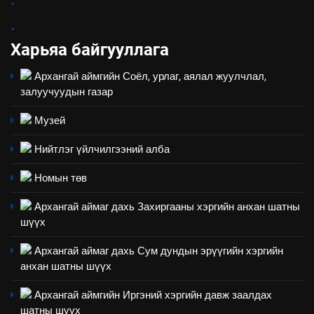
1
эрүүл мэнд, байгаль орчинд
Нээлттэй засгийн түншлэл
.
үзүүлэх буюу үзүүлж байгаа
долоо хоног-2025
нөлөөллийн талаарх
Харьяа байгууллага
НЭЭЛТТЭЙ ЗАСГИЙН ТҮНШЛЭЛ
мэдээлэл
Архангай аймгийн Соёл, урлаг, аялал жуулчлал,
залуучуудын газар
2
“БИД ИРГЭДЭЭ СОНСОЖ,
Музей
ШИЙДНЭ” ӨДРИЙГ ЗОХИОН
БАЙГУУЛНА
Нийтлэг үйлчилгээний алба
ЗАР
ТАЗ-ЫН САЛБАР ЗӨВЛӨЛ
Номын төв
3
Архангай аймаг дахь Захиргааны хэргийн анхан шатны
шүүх
ТАЗ-ЫН САЛБАР ЗӨВЛӨЛ
Архангай аймаг дахь Сум дундын эрүүгийн хэргийн
анхан шатны шүүх
4
Архангай аймгийн Иргэний хэргийн давж заалдах
Төрийн албаны зөвлөлийн
шатны шүүх