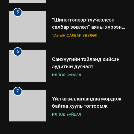
ТАЗ-ЫН САЛБАР ЗӨВЛӨЛ
хэмжээний төлөвлөгөө
6
Санхүүгийн тайланд хийсэн
аудитын дүгнэлт
ИЛ ТОД БАЙДАЛ
7
Үйл ажиллагаандаа мөрдөж
байгаа хууль тогтоомж
ИЛ ТОД БАЙДАЛ
8
Мэдээлэл хариуцагчийн
явуулж байгаа үйл ажиллагаа,
үйлдвэрлэл, үйлчилгээ,
ИЛ ТОД БАЙДАЛ
ашиглаж байгаа техник,
технологийн хүн, мал, амьтны
.