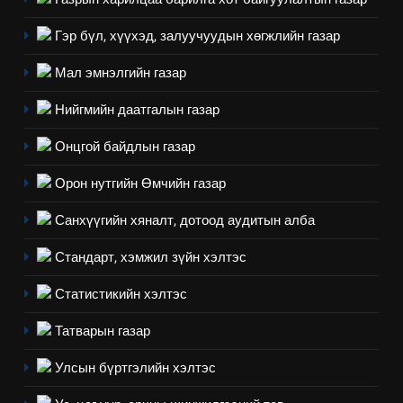
7
Гэр бүл, хүүхэд, залуучуудын хөгжлийн газар
Үйл ажиллагаандаа мөрдөж
байгаа хууль тогтоомж
Мал эмнэлгийн газар
ИЛ ТОД БАЙДАЛ
Нийгмийн даатгалын газар
8
Онцгой байдлын газар
Мэдээлэл хариуцагчийн
Орон нутгийн Өмчийн газар
явуулж байгаа үйл ажиллагаа,
үйлдвэрлэл, үйлчилгээ,
ИЛ ТОД БАЙДАЛ
Санхүүгийн хяналт, дотоод аудитын алба
ашиглаж байгаа техник,
технологийн хүн, мал, амьтны
Стандарт, хэмжил зүйн хэлтэс
1
эрүүл мэнд, байгаль орчинд
Нээлттэй засгийн түншлэл
Статистикийн хэлтэс
үзүүлэх буюу үзүүлж байгаа
долоо хоног-2025
нөлөөллийн талаарх
Татварын газар
НЭЭЛТТЭЙ ЗАСГИЙН ТҮНШЛЭЛ
мэдээлэл
Улсын бүртгэлийн хэлтэс
2