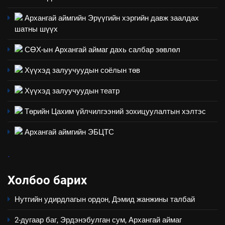
Архангай аймаг дахь салбар
зөвлөлийн 2025 оны үйл
ТАЗ-ЫН САЛБАР ЗӨВЛӨЛ
Архангай аймгийн Эрүүгийн хэргийн давж заалдах
ажиллагааны жилийн
шатны шүүх
төлөвлөгөө
5
СӨХ-ын Архангай аймаг дахь салбар зөвлөл
“Шинэтгэлээр түүчээлсэн
салбар зөвлөл” аяны хүрээнд
Хүүхэд залуучуудын соёлын төв
зохион байгуулах арга
ТАЗ-ЫН САЛБАР ЗӨВЛӨЛ
хэмжээний төлөвлөгөө
Хүүхэд залуучуудын театр
6
Төрийн Цахим үйлчилгээний зохицуулалтын хэлтэс
Санхүүгийн тайланд хийсэн
Архангай аймгийн ЭБЦТС
аудитын дүгнэлт
ИЛ ТОД БАЙДАЛ
.
7
Холбоо барих
Үйл ажиллагаандаа мөрдөж
Нутгийн удирдлагын ордон, Дэмид жанжины талбай
байгаа хууль тогтоомж
ИЛ ТОД БАЙДАЛ
2-дугаар баг, Эрдэнэбулган сум, Архангай аймаг