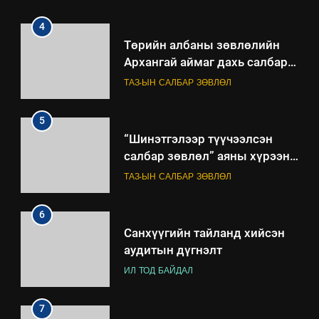
ажиллагааны жилийн
төлөвлөгөө
5
“Шинэтгэлээр түүчээлсэн
салбар зөвлөл” аяны хүрээнд
зохион байгуулах арга
ТАЗ-ЫН САЛБАР ЗӨВЛӨЛ
хэмжээний төлөвлөгөө
6
Санхүүгийн тайланд хийсэн
аудитын дүгнэлт
ИЛ ТОД БАЙДАЛ
7
Үйл ажиллагаандаа мөрдөж
байгаа хууль тогтоомж
ИЛ ТОД БАЙДАЛ
8