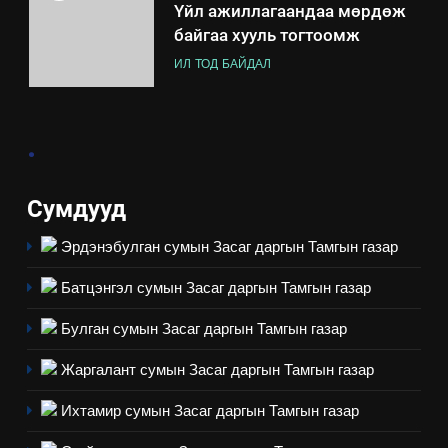
Мэдээлэл хариуцагчийн
явуулж байгаа үйл ажиллагаа,
үйлдвэрлэл, үйлчилгээ,
ИЛ ТОД БАЙДАЛ
ашиглаж байгаа техник,
технологийн хүн, мал, амьтны
1
.
эрүүл мэнд, байгаль орчинд
Нээлттэй засгийн түншлэл
үзүүлэх буюу үзүүлж байгаа
долоо хоног-2025
нөлөөллийн талаарх
Сумдууд
НЭЭЛТТЭЙ ЗАСГИЙН ТҮНШЛЭЛ
мэдээлэл
Эрдэнэбулган сумын Засаг даргын Тамгын газар
2
“БИД ИРГЭДЭЭ СОНСОЖ,
Батцэнгэл сумын Засаг даргын Тамгын газар
ШИЙДНЭ” ӨДРИЙГ ЗОХИОН
Булган сумын Засаг даргын Тамгын газар
БАЙГУУЛНА
ЗАР
ТАЗ-ЫН САЛБАР ЗӨВЛӨЛ
Жаргалант сумын Засаг даргын Тамгын газар
3
Ихтамир сумын Засаг даргын Тамгын газар
ТАЗ-ЫН САЛБАР ЗӨВЛӨЛ