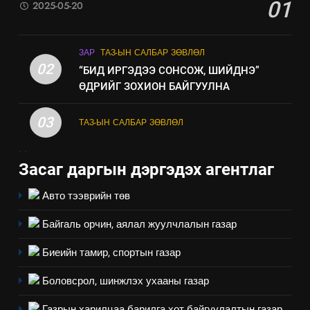
01
2025-05-20
ЗАР
ТАЗ-ЫН САЛБАР ЗӨВЛӨЛ
02
“БИД ИРГЭДЭЭ СОНСОЖ, ШИЙДНЭ”
ӨДРИЙГ ЗОХИОН БАЙГУУЛНА
03
ТАЗ-ЫН САЛБАР ЗӨВЛӨЛ
5
.
.
“Шинэтгэлээр түүчээлсэн
Засаг даргын дэргэдэх агентлаг
салбар зөвлөл” аяны хүрээнд
Авто тээврийн төв
зохион байгуулах арга
ТАЗ-ЫН САЛБАР ЗӨВЛӨЛ
хэмжээний төлөвлөгөө
Байгаль орчин, аялал жуулчлалын газар
6
Биеийн тамир, спортын газар
Санхүүгийн тайланд хийсэн
аудитын дүгнэлт
Боловсрол, шинжлэх ухааны газар
ИЛ ТОД БАЙДАЛ
Газрын харилцаа барилга хот байгуулалтын газар