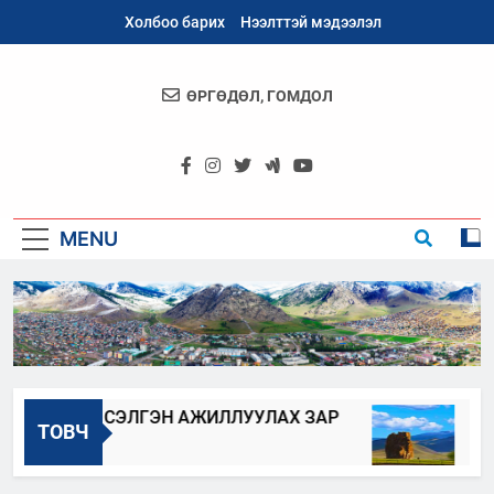
Skip
Холбоо барих
Нээлттэй мэдээлэл
to
content
ӨРГӨДӨЛ, ГОМДОЛ
Архангай
Аймаг
MENU
ҮҮЛЭХ, СЭЛГЭН АЖИЛЛУУЛАХ ЗАР
АРХА
ТОВЧ
2023-06