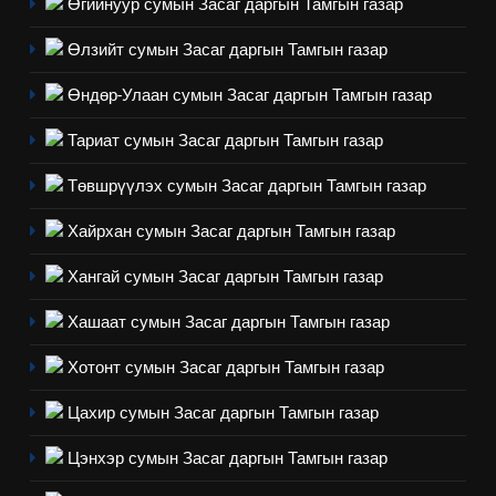
Өгийнуур сумын Засаг даргын Тамгын газар
Өлзийт сумын Засаг даргын Тамгын газар
4
Өндөр-Улаан сумын Засаг даргын Тамгын газар
Төрийн албаны зөвлөлийн
Архангай аймаг дахь салбар
Тариат сумын Засаг даргын Тамгын газар
зөвлөлийн 2025 оны үйл
ТАЗ-ЫН САЛБАР ЗӨВЛӨЛ
Төвшрүүлэх сумын Засаг даргын Тамгын газар
ажиллагааны жилийн
төлөвлөгөө
5
Хайрхан сумын Засаг даргын Тамгын газар
“Шинэтгэлээр түүчээлсэн
Хангай сумын Засаг даргын Тамгын газар
салбар зөвлөл” аяны хүрээнд
зохион байгуулах арга
ТАЗ-ЫН САЛБАР ЗӨВЛӨЛ
Хашаат сумын Засаг даргын Тамгын газар
хэмжээний төлөвлөгөө
Хотонт сумын Засаг даргын Тамгын газар
6
Санхүүгийн тайланд хийсэн
Цахир сумын Засаг даргын Тамгын газар
аудитын дүгнэлт
Цэнхэр сумын Засаг даргын Тамгын газар
ИЛ ТОД БАЙДАЛ