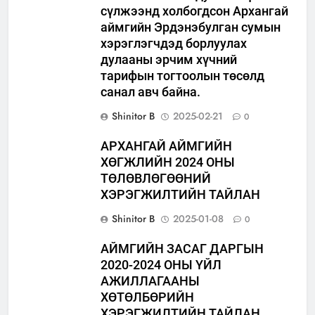
сүлжээнд холбогдсон Архангай
аймгийн Эрдэнэбулган сумын
хэрэглэгчдэд борлуулах
дулааны эрчим хүчний
тарифын тогтоолын төсөлд
санал авч байна.
Shinitor B
2025-02-21
0
АРХАНГАЙ АЙМГИЙН
ХӨГЖЛИЙН 2024 ОНЫ
ТӨЛӨВЛӨГӨӨНИЙ
ХЭРЭГЖИЛТИЙН ТАЙЛАН
Shinitor B
2025-01-08
0
АЙМГИЙН ЗАСАГ ДАРГЫН
2020-2024 ОНЫ ҮЙЛ
АЖИЛЛАГААНЫ
ХӨТӨЛБӨРИЙН
ХЭРЭГЖИЛТИЙН ТАЙЛАН