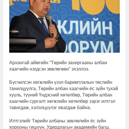
Архангай аймгийн “Төрийн захиргааны албан
хаагчийн нэгдсэн зөвлөгөөн” эхэллээ.
Бүсчилсэн хөгжлийн үзэл баримтлалын төслийн
танилцуулга, Төрийн албан хаагчийн ёс зүйн тухай
хууль, түүний Үндэсний хөтөлбөр, Төрийн албан
хаагчийн сургалт хөгжлийн хөтөлбөр зэрэг илтгэл
тавигдаж, хэлэлцүүлэг явагдаж байна.
Илтгэлийг Төрийн албаны зөвлөлийн ёс зүйн
хорооны гишүүн, Удирдлагын академийн багш,