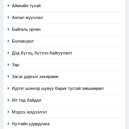
Аймгийн тухай
Аялал жуучлал
Байгаль орчин
Боловсрол
Дэд бүтэц, бүтээн байгуулалт
Зар
Засаг даргын захирамж
Идлэг шонхор шувуу барих тусгай зөвшөөрөл
5
Ил тод байдал
“Шинэтгэлээр түүчээлсэн
салбар зөвлөл” аяны хүрээнд
Мэдээ, мэдээлэл
зохион байгуулах арга
ТАЗ-ЫН САЛБАР ЗӨВЛӨЛ
Нутгийн удирдлага
хэмжээний төлөвлөгөө