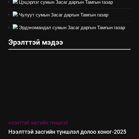
Цэцэрлэг сумын Засаг даргын Тамгын газар
7
Чулуут сумын Засаг даргын Тамгын газар
Үйл ажиллагаандаа мөрдөж
байгаа хууль тогтоомж
Эрдэнэмандал сумын Засаг даргын Тамгын газар
ИЛ ТОД БАЙДАЛ
Эрэлттэй мэдээ
8
Мэдээлэл хариуцагчийн
явуулж байгаа үйл ажиллагаа,
үйлдвэрлэл, үйлчилгээ,
ИЛ ТОД БАЙДАЛ
ашиглаж байгаа техник,
технологийн хүн, мал, амьтны
эрүүл мэнд, байгаль орчинд
үзүүлэх буюу үзүүлж байгаа
нөлөөллийн талаарх
мэдээлэл
НЭЭЛТТЭЙ ЗАСГИЙН ТҮНШЛЭЛ
Нээлттэй засгийн түншлэл долоо хоног-2025