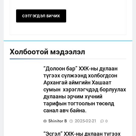
Холбоотой мэдээлэл
“Долоон бар” ХХК-ны дулаан
түгээх сүлжээнд холбогдсон
Архангай аймгийн Хашаат
сумын хэрэглэгчдэд борлуулах
дулааны эрчим хүчний
тарифын тогтоолын төсөлд
санал авч байна.
Shinitor B
2025-02-21
0
“Эсгэл” ХХК-ны дулаан түгээх