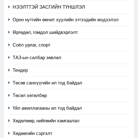
6
НЭЭЛТТЭЙ ЗАСГИЙН ТҮНШЛЭЛ
Санхүүгийн тайланд хийсэн
Орон нутгийн өмчит хуулийн этгээдийн мэдээлэл
аудитын дүгнэлт
ИЛ ТОД БАЙДАЛ
Өргөдөл, гомдол шийдвэрлэлт
Соёл урлаг, спорт
7
Үйл ажиллагаандаа мөрдөж
ТАЗ-ын салбар зөвлөл
байгаа хууль тогтоомж
Тендер
ИЛ ТОД БАЙДАЛ
Төсөв санхүүгийн ил тод байдал
8
Мэдээлэл хариуцагчийн
Төсөл хөтөлбөр
явуулж байгаа үйл ажиллагаа,
Үйл ажиллагааны ил тод байдал
үйлдвэрлэл, үйлчилгээ,
ИЛ ТОД БАЙДАЛ
ашиглаж байгаа техник,
Хөдөлмөр, нийгмийн хамгаалал
технологийн хүн, мал, амьтны
1
эрүүл мэнд, байгаль орчинд
Хөдөөгийн сэргэлт
Нээлттэй засгийн түншлэл