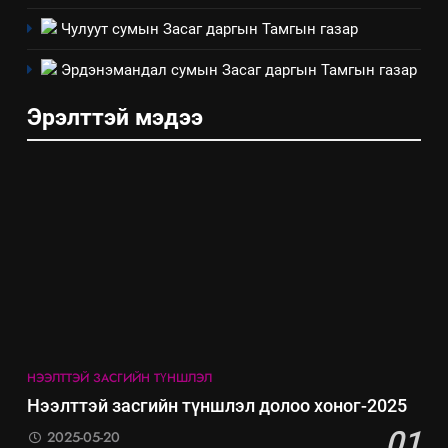
“Шинэтгэлээр түүчээлсэн
Чулуут сумын Засаг даргын Тамгын газар
салбар зөвлөл” аяны хүрээнд
зохион байгуулах арга
Эрдэнэмандал сумын Засаг даргын Тамгын газар
ТАЗ-ЫН САЛБАР ЗӨВЛӨЛ
хэмжээний төлөвлөгөө
Эрэлттэй мэдээ
6
Санхүүгийн тайланд хийсэн
аудитын дүгнэлт
ИЛ ТОД БАЙДАЛ
7
Үйл ажиллагаандаа мөрдөж
байгаа хууль тогтоомж
ИЛ ТОД БАЙДАЛ
НЭЭЛТТЭЙ ЗАСГИЙН ТҮНШЛЭЛ
8
Нээлттэй засгийн түншлэл долоо хоног-2025
Мэдээлэл хариуцагчийн
01
2025-05-20
явуулж байгаа үйл ажиллагаа,