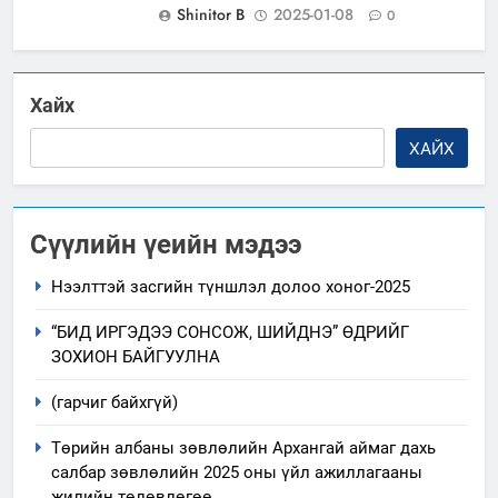
Shinitor B
2025-01-08
0
Хайх
ХАЙХ
Сүүлийн үеийн мэдээ
Нээлттэй засгийн түншлэл долоо хоног-2025
“БИД ИРГЭДЭЭ СОНСОЖ, ШИЙДНЭ” ӨДРИЙГ
ЗОХИОН БАЙГУУЛНА
(гарчиг байхгүй)
Төрийн албаны зөвлөлийн Архангай аймаг дахь
салбар зөвлөлийн 2025 оны үйл ажиллагааны
жилийн төлөвлөгөө