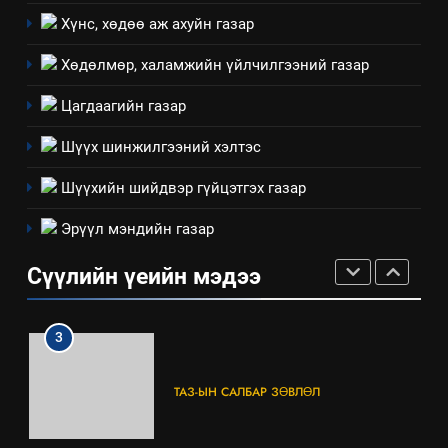
үйлдвэрлэл, үйлчилгээ,
ИЛ ТОД БАЙДАЛ
Хүнс, хөдөө аж ахуйн газар
ашиглаж байгаа техник,
технологийн хүн, мал, амьтны
Хөдөлмөр, халамжийн үйлчилгээний газар
1
эрүүл мэнд, байгаль орчинд
Нээлттэй засгийн түншлэл
Цагдаагийн газар
үзүүлэх буюу үзүүлж байгаа
долоо хоног-2025
нөлөөллийн талаарх
Шүүх шинжилгээний хэлтэс
НЭЭЛТТЭЙ ЗАСГИЙН ТҮНШЛЭЛ
мэдээлэл
Шүүхийн шийдвэр гүйцэтгэх газар
2
Эрүүл мэндийн газар
“БИД ИРГЭДЭЭ СОНСОЖ,
ШИЙДНЭ” ӨДРИЙГ ЗОХИОН
Сүүлийн үеийн мэдээ
БАЙГУУЛНА
ЗАР
ТАЗ-ЫН САЛБАР ЗӨВЛӨЛ
3
ТАЗ-ЫН САЛБАР ЗӨВЛӨЛ