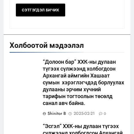
Холбоотой мэдээлэл
“Долоон бар” ХХК-ны дулаан
түгээх сүлжээнд холбогдсон
Архангай аймгийн Хашаат
сумын хэрэглэгчдэд борлуулах
дулааны эрчим хүчний
тарифын тогтоолын төсөлд
санал авч байна.
Shinitor B
2025-02-21
0
“Эсгэл” ХХК-ны дулаан түгээх
сүлжээнд холбогдсон Архангай