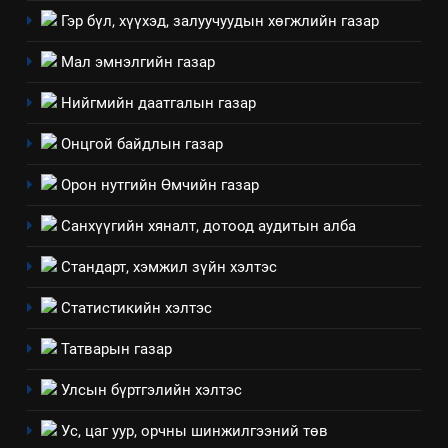
“Шинэтгэлээр түүчээлсэн
Гэр бүл, хүүхэд, залуучуудын хөгжлийн газар
салбар зөвлөл” аяны хүрээнд
Мал эмнэлгийн газар
зохион байгуулах арга
ТАЗ-ЫН САЛБАР ЗӨВЛӨЛ
хэмжээний төлөвлөгөө
Нийгмийн даатгалын газар
6
Онцгой байдлын газар
Санхүүгийн тайланд хийсэн
аудитын дүгнэлт
Орон нутгийн Өмчийн газар
ИЛ ТОД БАЙДАЛ
Санхүүгийн хяналт, дотоод аудитын алба
7
Стандарт, хэмжил зүйн хэлтэс
Үйл ажиллагаандаа мөрдөж
байгаа хууль тогтоомж
Статистикийн хэлтэс
ИЛ ТОД БАЙДАЛ
Татварын газар
8
Улсын бүртгэлийн хэлтэс
Мэдээлэл хариуцагчийн
Ус, цаг уур, орчны шинжилгээний төв
явуулж байгаа үйл ажиллагаа,