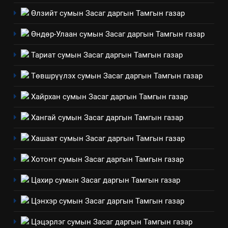
мэдээлэл
Өлзийт сумын Засаг даргын Тамгын газар
2
Өндөр-Улаан сумын Засаг даргын Тамгын газар
“БИД ИРГЭДЭЭ СОНСОЖ,
ШИЙДНЭ” ӨДРИЙГ ЗОХИОН
Тариат сумын Засаг даргын Тамгын газар
БАЙГУУЛНА
ЗАР
ТАЗ-ЫН САЛБАР ЗӨВЛӨЛ
Төвшрүүлэх сумын Засаг даргын Тамгын газар
3
Хайрхан сумын Засаг даргын Тамгын газар
Хангай сумын Засаг даргын Тамгын газар
ТАЗ-ЫН САЛБАР ЗӨВЛӨЛ
Хашаат сумын Засаг даргын Тамгын газар
4
Хотонт сумын Засаг даргын Тамгын газар
Төрийн албаны зөвлөлийн
Цахир сумын Засаг даргын Тамгын газар
Архангай аймаг дахь салбар
зөвлөлийн 2025 оны үйл
ТАЗ-ЫН САЛБАР ЗӨВЛӨЛ
Цэнхэр сумын Засаг даргын Тамгын газар
ажиллагааны жилийн
төлөвлөгөө
Цэцэрлэг сумын Засаг даргын Тамгын газар
5