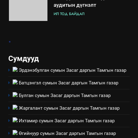
аудитын дүгнэлт
ИЛ ТОД БАЙДАЛ
7
.
Үйл ажиллагаандаа мөрдөж
байгаа хууль тогтоомж
ИЛ ТОД БАЙДАЛ
Сумдууд
Эрдэнэбулган сумын Засаг даргын Тамгын газар
8
Мэдээлэл хариуцагчийн
Батцэнгэл сумын Засаг даргын Тамгын газар
явуулж байгаа үйл ажиллагаа,
үйлдвэрлэл, үйлчилгээ,
ИЛ ТОД БАЙДАЛ
Булган сумын Засаг даргын Тамгын газар
ашиглаж байгаа техник,
Жаргалант сумын Засаг даргын Тамгын газар
технологийн хүн, мал, амьтны
1
эрүүл мэнд, байгаль орчинд
Нээлттэй засгийн түншлэл
Ихтамир сумын Засаг даргын Тамгын газар
үзүүлэх буюу үзүүлж байгаа
долоо хоног-2025
нөлөөллийн талаарх
Өгийнуур сумын Засаг даргын Тамгын газар
НЭЭЛТТЭЙ ЗАСГИЙН ТҮНШЛЭЛ