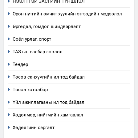
НЭЭЛТТЭЙ ЗАСГИЙН ТҮНШЛЭЛ
Орон нутгийн өмчит хуулийн этгээдийн мэдээлэл
Өргөдөл, гомдол шийдвэрлэлт
5
Соёл урлаг, спорт
“Шинэтгэлээр түүчээлсэн
ТАЗ-ын салбар зөвлөл
салбар зөвлөл” аяны хүрээнд
зохион байгуулах арга
ТАЗ-ЫН САЛБАР ЗӨВЛӨЛ
Тендер
хэмжээний төлөвлөгөө
Төсөв санхүүгийн ил тод байдал
6
Санхүүгийн тайланд хийсэн
Төсөл хөтөлбөр
аудитын дүгнэлт
Үйл ажиллагааны ил тод байдал
ИЛ ТОД БАЙДАЛ
Хөдөлмөр, нийгмийн хамгаалал
7
Үйл ажиллагаандаа мөрдөж
Хөдөөгийн сэргэлт
байгаа хууль тогтоомж