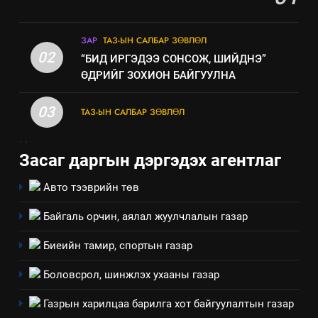
үйлдвэрлэл, үйлчилгээ,
ИЛ ТОД БАЙДАЛ
ашиглаж байгаа техник,
ЗАР
ТАЗ-ЫН САЛБАР ЗӨВЛӨЛ
технологийн хүн, мал, амьтны
02
“БИД ИРГЭДЭЭ СОНСОЖ, ШИЙДНЭ”
эрүүл мэнд, байгаль орчинд
ӨДРИЙГ ЗОХИОН БАЙГУУЛНА
үзүүлэх буюу үзүүлж байгаа
нөлөөллийн талаарх
03
ТАЗ-ЫН САЛБАР ЗӨВЛӨЛ
мэдээлэл
.
.
Засаг даргын дэргэдэх агентлаг
Авто тээврийн төв
Байгаль орчин, аялал жуулчлалын газар
Биеийн тамир, спортын газар
Боловсрол, шинжлэх ухааны газар
Газрын харилцаа барилга хот байгуулалтын газар
5