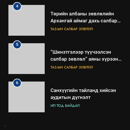
4
Төрийн албаны зөвлөлийн
Архангай аймаг дахь салбар
зөвлөлийн 2025 оны үйл
ТАЗ-ЫН САЛБАР ЗӨВЛӨЛ
ажиллагааны жилийн
төлөвлөгөө
5
“Шинэтгэлээр түүчээлсэн
салбар зөвлөл” аяны хүрээнд
зохион байгуулах арга
ТАЗ-ЫН САЛБАР ЗӨВЛӨЛ
хэмжээний төлөвлөгөө
6
Санхүүгийн тайланд хийсэн
аудитын дүгнэлт
ИЛ ТОД БАЙДАЛ
7
.
Үйл ажиллагаандаа мөрдөж