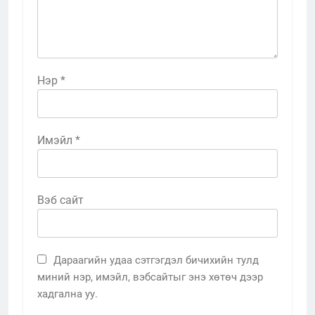
Нэр
*
Имэйл
*
Вэб сайт
Дараагийн удаа сэтгэгдэл бичихийн тулд
миний нэр, имэйл, вэбсайтыг энэ хөтөч дээр
хадгална уу.