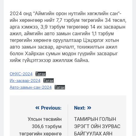
2024 онд “Аймгийн орон нутгийн хөгжлийн сан”-
ийн хөрөнгөөр нийт 7,7 тэрбум төгрөгийн 34 төсөл,
арга хэмжээ, 3,9 тэрбум төгрөгөөр 14 их засварын
ажил, аймгийн авто замын сангийн 1,1 тэрбум
төгрөгийн хөрөнгө оруулалтаар Цэцэрлэг хотын
авто замын засвар, арчлалт, тохижилтын ажил
болон Хайрхан сумын модон гүүрийн засварыг
хийж гүйцэтгэхээр ажиллаж байна.
ОНХС-2024
Татах
Их-засвар-2024
Татах
Авто-замын-сан-2024
Татах
Previous:
Next:
Мэдээний
цэс
Улсын төсвийн
ТАМИРЫН ГОЛЫН
306,6 тэрбум
ЭРЭГТ ОЙН ЗУРВАС
төгрөгийн хөрөнгө
БАЙГУУЛАХ АЯН