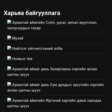
.
байгаа хууль тогтоомж
Харьяа байгууллага
ИЛ ТОД БАЙДАЛ
Архангай аймгийн Соёл, урлаг, аялал жуулчлал,
8
залуучуудын газар
Мэдээлэл хариуцагчийн
явуулж байгаа үйл ажиллагаа,
Музей
үйлдвэрлэл, үйлчилгээ,
ИЛ ТОД БАЙДАЛ
Нийтлэг үйлчилгээний алба
ашиглаж байгаа техник,
технологийн хүн, мал, амьтны
1
Номын төв
эрүүл мэнд, байгаль орчинд
Нээлттэй засгийн түншлэл
үзүүлэх буюу үзүүлж байгаа
Архангай аймаг дахь Захиргааны хэргийн анхан
долоо хоног-2025
нөлөөллийн талаарх
шатны шүүх
НЭЭЛТТЭЙ ЗАСГИЙН ТҮНШЛЭЛ
мэдээлэл
Архангай аймаг дахь Сум дундын эрүүгийн хэргийн
анхан шатны шүүх
2
“БИД ИРГЭДЭЭ СОНСОЖ,
Архангай аймгийн Иргэний хэргийн давж заалдах
ШИЙДНЭ” ӨДРИЙГ ЗОХИОН
шатны шүүх
БАЙГУУЛНА
ЗАР
ТАЗ-ЫН САЛБАР ЗӨВЛӨЛ