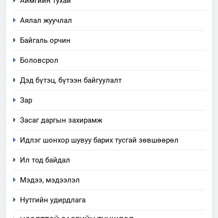
Аймгийн тухай
Аялал жуучлал
Байгаль орчин
Боловсрол
Дэд бүтэц, бүтээн байгуулалт
Зар
Засаг даргын захирамж
Идлэг шонхор шувуу барих тусгай зөвшөөрөл
Ил тод байдал
Мэдээ, мэдээлэл
Нутгийн удирдлага