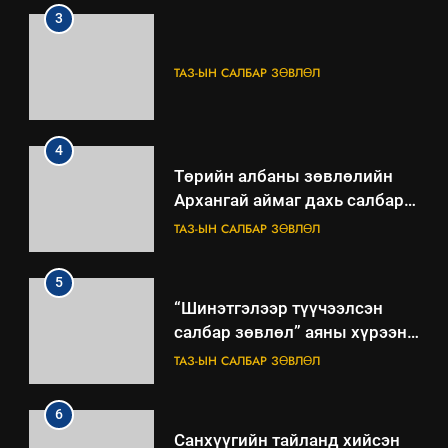
3
ТАЗ-ЫН САЛБАР ЗӨВЛӨЛ
4
Төрийн албаны зөвлөлийн
Архангай аймаг дахь салбар
зөвлөлийн 2025 оны үйл
ТАЗ-ЫН САЛБАР ЗӨВЛӨЛ
ажиллагааны жилийн
төлөвлөгөө
5
“Шинэтгэлээр түүчээлсэн
салбар зөвлөл” аяны хүрээнд
зохион байгуулах арга
ТАЗ-ЫН САЛБАР ЗӨВЛӨЛ
хэмжээний төлөвлөгөө
6
Санхүүгийн тайланд хийсэн