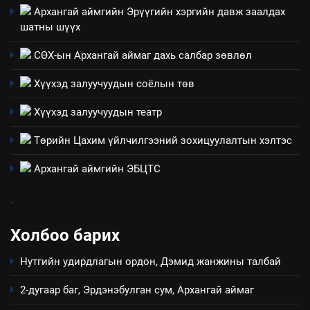
Архангай аймгийн Эрүүгийн хэргийн давж заалдах
шатны шүүх
3
СӨХ-ын Архангай аймаг дахь салбар зөвлөл
ТАЗ-ЫН САЛБАР ЗӨВЛӨЛ
Хүүхэд залуучуудын соёлын төв
Хүүхэд залуучуудын театр
4
Төрийн Цахим үйлчилгээний зохицуулалтын хэлтэс
Төрийн албаны зөвлөлийн
Архангай аймаг дахь салбар
Архангай аймгийн ЭБЦТС
зөвлөлийн 2025 оны үйл
ТАЗ-ЫН САЛБАР ЗӨВЛӨЛ
ажиллагааны жилийн
.
төлөвлөгөө
5
Холбоо барих
“Шинэтгэлээр түүчээлсэн
салбар зөвлөл” аяны хүрээнд
Нутгийн удирдлагын ордон, Дэмид жанжины талбай
зохион байгуулах арга
ТАЗ-ЫН САЛБАР ЗӨВЛӨЛ
хэмжээний төлөвлөгөө
2-дугаар баг, Эрдэнэбулган сум, Архангай аймаг
6