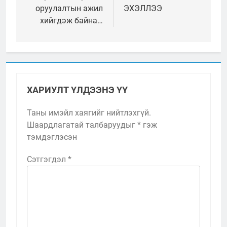
оруулалтын ажил
ЭХЭЛЛЭЭ
хийгдэж байна…
ХАРИУЛТ ҮЛДЭЭНЭ ҮҮ
Таны имэйл хаягийг нийтлэхгүй.
Шаардлагатай талбаруудыг
*
гэж
тэмдэглэсэн
Сэтгэгдэл
*