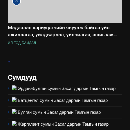
8
Мэдээлэл хариуцагчийн явуулж байгаа үйл
ажиллагаа, үйлдвэрлэл, үйлчилгээ, ашиглаж
байгаа техник, технологийн хүн, мал, амьтны
ИЛ ТОД БАЙДАЛ
эрүүл мэнд, байгаль орчинд үзүүлэх буюу
үзүүлж байгаа нөлөөллийн талаарх мэдээлэл
.
Сумдууд
Эрдэнэбулган сумын Засаг даргын Тамгын газар
Батцэнгэл сумын Засаг даргын Тамгын газар
Булган сумын Засаг даргын Тамгын газар
Жаргалант сумын Засаг даргын Тамгын газар