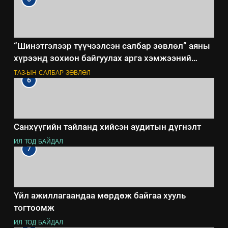
“Шинэтгэлээр түүчээлсэн салбар зөвлөл” аяны
хүрээнд зохион байгуулах арга хэмжээний
төлөвлөгөө
ТАЗ-ЫН САЛБАР ЗӨВЛӨЛ
6
Санхүүгийн тайланд хийсэн аудитын дүгнэлт
ИЛ ТОД БАЙДАЛ
7
Үйл ажиллагаандаа мөрдөж байгаа хууль
тогтоомж
ИЛ ТОД БАЙДАЛ