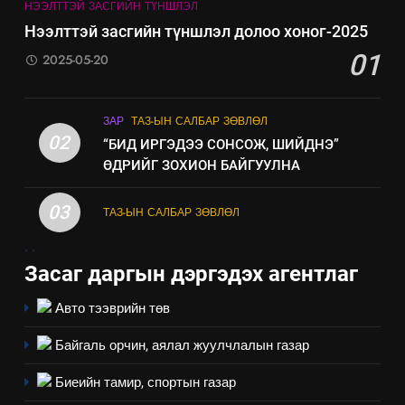
НЭЭЛТТЭЙ ЗАСГИЙН ТҮНШЛЭЛ
Нээлттэй засгийн түншлэл долоо хоног-2025
01
2025-05-20
ЗАР
ТАЗ-ЫН САЛБАР ЗӨВЛӨЛ
02
“БИД ИРГЭДЭЭ СОНСОЖ, ШИЙДНЭ”
ӨДРИЙГ ЗОХИОН БАЙГУУЛНА
03
ТАЗ-ЫН САЛБАР ЗӨВЛӨЛ
.
.
Засаг даргын дэргэдэх агентлаг
Авто тээврийн төв
Байгаль орчин, аялал жуулчлалын газар
Биеийн тамир, спортын газар