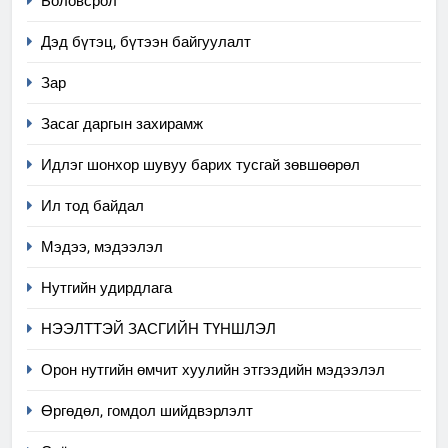
Боловсрол
Дэд бүтэц, бүтээн байгуулалт
Зар
Засаг даргын захирамж
Идлэг шонхор шувуу барих тусгай зөвшөөрөл
Ил тод байдал
Мэдээ, мэдээлэл
Нутгийн удирдлага
НЭЭЛТТЭЙ ЗАСГИЙН ТҮНШЛЭЛ
Орон нутгийн өмчит хуулийн этгээдийн мэдээлэл
Өргөдөл, гомдол шийдвэрлэлт