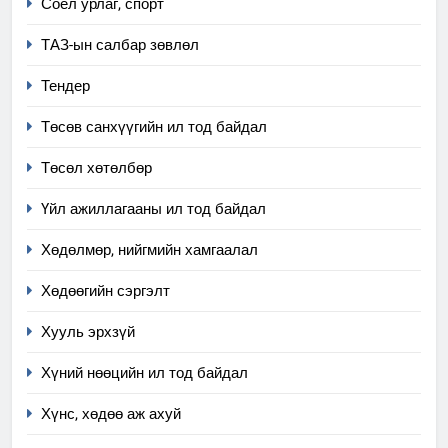
Соёл урлаг, спорт
ТАЗ-ын салбар зөвлөл
Тендер
Төсөв санхүүгийн ил тод байдал
Төсөл хөтөлбөр
Үйл ажиллагааны ил тод байдал
Хөдөлмөр, нийгмийн хамгаалал
Хөдөөгийн сэргэлт
Хууль эрхзүй
Хүний нөөцийн ил тод байдал
Хүнс, хөдөө аж ахуй