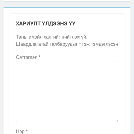
ХАРИУЛТ ҮЛДЭЭНЭ ҮҮ
Таны имэйл хаягийг нийтлэхгүй.
Шаардлагатай талбаруудыг
*
гэж тэмдэглэсэн
Сэтгэгдэл
*
Нэр
*