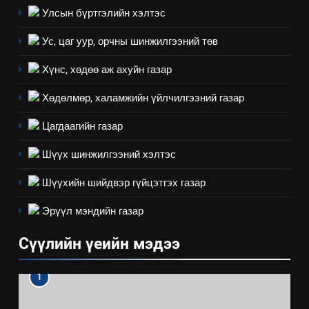
Улсын бүртгэлийн хэлтэс
Ус, цаг уур, орчны шинжилгээний төв
Хүнс, хөдөө аж ахуйн газар
Хөдөлмөр, халамжийн үйлчилгээний газар
Цагдаагийн газар
Шүүх шинжилгээний хэлтэс
Шүүхийн шийдвэр гүйцэтгэх газар
Эрүүл мэндийн газар
Сүүлийн үеийн мэдээ
1