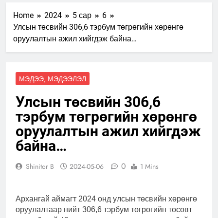
2023-06-22
Home
2024
5 сар
6
Нээлттэй засгийн түншлэл
Улсын төсвийн 306,6 тэрбум төгрөгийн хөрөнгө
долоо хоног-2025
оруулалтын ажил хийгдэж байна…
2025-05-20
“БИД ИРГЭДЭЭ СОНСОЖ,
ШИЙДНЭ” ӨДРИЙГ ЗОХИОН
БАЙГУУЛНА
2025-04-18
МЭДЭЭ, МЭДЭЭЛЭЛ
2025-04-08
Улсын төсвийн 306,6
Төрийн албаны зөвлөлийн
тэрбум төгрөгийн хөрөнгө
Архангай аймаг дахь салбар
оруулалтын ажил хийгдэж
зөвлөлийн 2025 оны үйл
2025-04-04
ажиллагааны жилийн
байна…
“Шинэтгэлээр түүчээлсэн
төлөвлөгөө
салбар зөвлөл” аяны хүрээнд
зохион байгуулах арга
2025-04-04
0
Shinitor B
2024-05-06
1 Mins
хэмжээний төлөвлөгөө
Санхүүгийн тайланд хийсэн
аудитын дүгнэлт
2025-03-21
Архангай аймагт 2024 онд улсын төсвийн хөрөнгө
оруулалтаар нийт 306,6 тэрбум төгрөгийн төсөвт