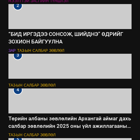
НЭЭЛТТЭЙ ЗАСГИЙН ТҮНШЛЭЛ
2
“БИД ИРГЭДЭЭ СОНСОЖ, ШИЙДНЭ” ӨДРИЙГ
ЗОХИОН БАЙГУУЛНА
ЗАР
ТАЗ-ЫН САЛБАР ЗӨВЛӨЛ
3
ТАЗ-ЫН САЛБАР ЗӨВЛӨЛ
4
Төрийн албаны зөвлөлийн Архангай аймаг дахь
салбар зөвлөлийн 2025 оны үйл ажиллагааны
жилийн төлөвлөгөө
ТАЗ-ЫН САЛБАР ЗӨВЛӨЛ
5