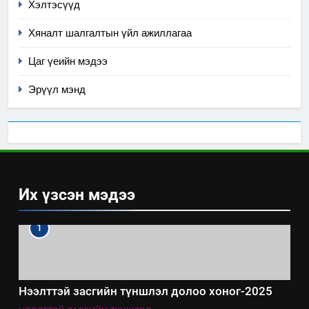
Хэлтэсүүд
Хяналт шалгалтын үйл ажиллагаа
Цаг үеийн мэдээ
Эрүүл мэнд
Их үзсэн мэдээ
1
Нээлттэй засгийн түншлэл долоо хоног-2025