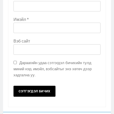
Имэйл
*
Вэб сайт
Дараагийн удаа сэтгэгдэл бичихийн тулд
миний нэр, имэйл, вэбсайтыг энэ хөтөч дээр
хадгална уу.