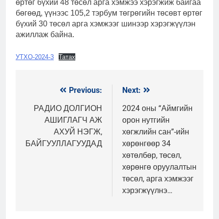
өртөг бүхий 48 төсөл арга хэмжээ хэрэгжиж байгаа
бөгөөд, үүнээс 105,2 тэрбум төгрөгийн төсөвт өртөг
бүхий 30 төсөл арга хэмжээг шинээр хэрэгжүүлэн
ажиллаж байна.
УТХО-2024-3
Татах
Previous:
Next:
Мэдээний
цэс
РАДИО ДОЛГИОН
2024 оны “Аймгийн
АШИГЛАГЧ АЖ
орон нутгийн
АХУЙ НЭГЖ,
хөгжлийн сан”-ийн
БАЙГУУЛЛАГУУДАД
хөрөнгөөр 34
хөтөлбөр, төсөл,
хөрөнгө оруулалтын
төсөл, арга хэмжээг
хэрэгжүүлнэ…