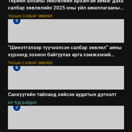
Төрийн албаны зөвлөлийн Архангай аймаг дахь
салбар зөвлөлийн 2025 оны үйл ажиллагааны
жилийн төлөвлөгөө
ТАЗ-ЫН САЛБАР ЗӨВЛӨЛ
5
“Шинэтгэлээр түүчээлсэн салбар зөвлөл” аяны
хүрээнд зохион байгуулах арга хэмжээний
төлөвлөгөө
ТАЗ-ЫН САЛБАР ЗӨВЛӨЛ
6
Санхүүгийн тайланд хийсэн аудитын дүгнэлт
ИЛ ТОД БАЙДАЛ
7