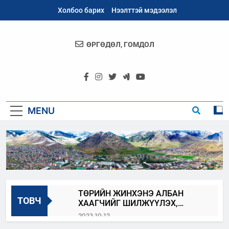
Skip
Холбоо барих
Нээлттэй мэдээлэл
to
content
ӨРГӨДӨЛ, ГОМДОЛ
Архангай
Аймаг
MENU
ТӨРИЙН ЖИНХЭНЭ АЛБАН
ТОВЧ
ХААГЧИЙГ ШИЛЖҮҮЛЭХ,
СЭЛГЭН АЖИЛЛУУЛАХ ЗАР
2023-10-12
АРХАНГАЙ_100_БИДНИЙ_ОРОЛЦОО