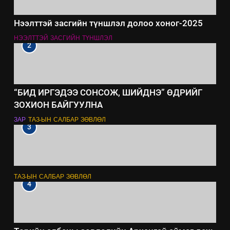
Нээлттэй засгийн түншлэл долоо хоног-2025
НЭЭЛТТЭЙ ЗАСГИЙН ТҮНШЛЭЛ
2
“БИД ИРГЭДЭЭ СОНСОЖ, ШИЙДНЭ” ӨДРИЙГ
ЗОХИОН БАЙГУУЛНА
ЗАР
ТАЗ-ЫН САЛБАР ЗӨВЛӨЛ
3
ТАЗ-ЫН САЛБАР ЗӨВЛӨЛ
4