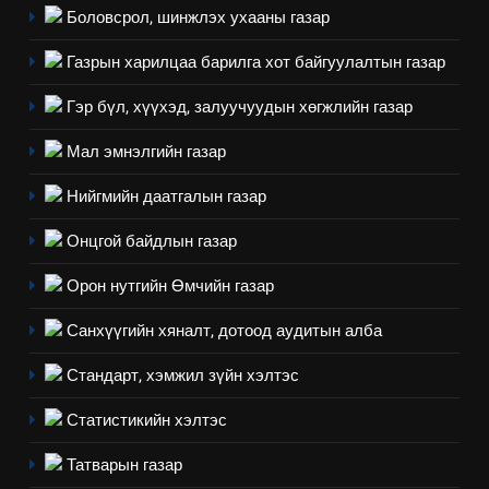
Боловсрол, шинжлэх ухааны газар
Газрын харилцаа барилга хот байгуулалтын газар
Гэр бүл, хүүхэд, залуучуудын хөгжлийн газар
Мал эмнэлгийн газар
Нийгмийн даатгалын газар
Онцгой байдлын газар
Орон нутгийн Өмчийн газар
Санхүүгийн хяналт, дотоод аудитын алба
Стандарт, хэмжил зүйн хэлтэс
Статистикийн хэлтэс
Татварын газар