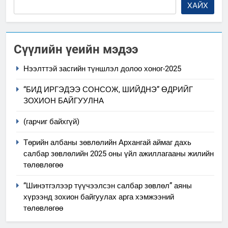
ХАЙХ
Сүүлийн үеийн мэдээ
Нээлттэй засгийн түншлэл долоо хоног-2025
“БИД ИРГЭДЭЭ СОНСОЖ, ШИЙДНЭ” ӨДРИЙГ
ЗОХИОН БАЙГУУЛНА
(гарчиг байхгүй)
Төрийн албаны зөвлөлийн Архангай аймаг дахь
салбар зөвлөлийн 2025 оны үйл ажиллагааны жилийн
төлөвлөгөө
“Шинэтгэлээр түүчээлсэн салбар зөвлөл” аяны
хүрээнд зохион байгуулах арга хэмжээний
төлөвлөгөө