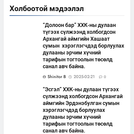
Холбоотой мэдээлэл
“Долоон бар” ХХК-ны дулаан
түгээх сүлжээнд холбогдсон
Архангай аймгийн Хашаат
сумын хэрэглэгчдэд борлуулах
дулааны эрчим хүчний
тарифын тогтоолын төсөлд
санал авч байна.
Shinitor B
2025-02-21
0
“Эсгэл” ХХК-ны дулаан түгээх
сүлжээнд холбогдсон Архангай
аймгийн Эрдэнэбулган сумын
хэрэглэгчдэд борлуулах
дулааны эрчим хүчний
тарифын тогтоолын төсөлд
санал авч байна.