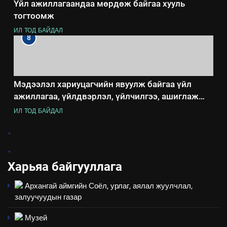
Үйл ажиллагаандаа мөрдөж байгаа хууль
тогтоомж
ИЛ ТОД БАЙДАЛ
8
Мэдээлэл хариуцагчийн явуулж байгаа үйл
ажиллагаа, үйлдвэрлэл, үйлчилгээ, ашиглаж
байгаа техник, технологийн хүн, мал, амьтны
ИЛ ТОД БАЙДАЛ
эрүүл мэнд, байгаль орчинд үзүүлэх буюу
.
үзүүлж байгаа нөлөөллийн талаарх мэдээлэл
.
Харьяа байгууллага
Архангай аймгийн Соёл, урлаг, аялал жуулчлал,
залуучуудын газар
Музей