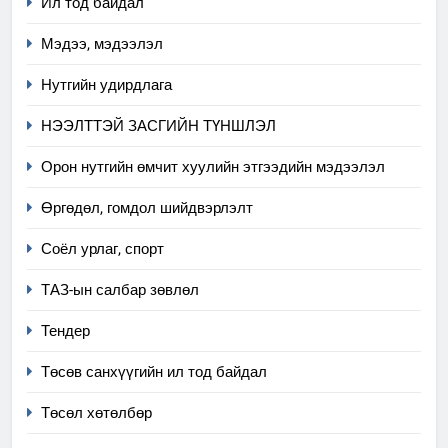
Ил тод байдал
Мэдээ, мэдээлэл
Нутгийн удирдлага
НЭЭЛТТЭЙ ЗАСГИЙН ТҮНШЛЭЛ
Орон нутгийн өмчит хуулийн этгээдийн мэдээлэл
Өргөдөл, гомдол шийдвэрлэлт
5
Соёл урлаг, спорт
“Шинэтгэлээр түүчээлсэн
ТАЗ-ын салбар зөвлөл
салбар зөвлөл” аяны хүрээнд
зохион байгуулах арга
ТАЗ-ЫН САЛБАР ЗӨВЛӨЛ
Тендер
хэмжээний төлөвлөгөө
Төсөв санхүүгийн ил тод байдал
6
Санхүүгийн тайланд хийсэн
Төсөл хөтөлбөр
аудитын дүгнэлт