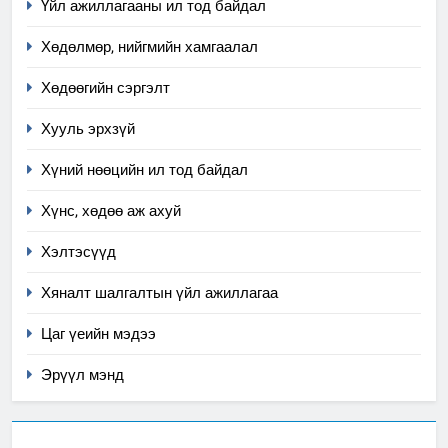
Үйл ажиллагааны ил тод байдал
ИЛ ТОД БАЙДАЛ
Хөдөлмөр, нийгмийн хамгаалал
7
Үйл ажиллагаандаа мөрдөж
Хөдөөгийн сэргэлт
байгаа хууль тогтоомж
Хууль эрхзүй
ИЛ ТОД БАЙДАЛ
Хүний нөөцийн ил тод байдал
8
Хүнс, хөдөө аж ахуй
Мэдээлэл хариуцагчийн
явуулж байгаа үйл ажиллагаа,
Хэлтэсүүд
үйлдвэрлэл, үйлчилгээ,
ИЛ ТОД БАЙДАЛ
ашиглаж байгаа техник,
Хяналт шалгалтын үйл ажиллагаа
технологийн хүн, мал, амьтны
1
Цаг үеийн мэдээ
эрүүл мэнд, байгаль орчинд
Нээлттэй засгийн түншлэл
үзүүлэх буюу үзүүлж байгаа
долоо хоног-2025
Эрүүл мэнд
нөлөөллийн талаарх
НЭЭЛТТЭЙ ЗАСГИЙН ТҮНШЛЭЛ
мэдээлэл