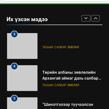
2
“БИД ИРГЭДЭЭ СОНСОЖ,
ШИЙДНЭ” ӨДРИЙГ ЗОХИОН
Их үзсэн мэдээ
БАЙГУУЛНА
ЗАР
ТАЗ-ЫН САЛБАР ЗӨВЛӨЛ
3
ТАЗ-ЫН САЛБАР ЗӨВЛӨЛ
4
Төрийн албаны зөвлөлийн
Архангай аймаг дахь салбар
зөвлөлийн 2025 оны үйл
ТАЗ-ЫН САЛБАР ЗӨВЛӨЛ
ажиллагааны жилийн
төлөвлөгөө
5
“Шинэтгэлээр түүчээлсэн