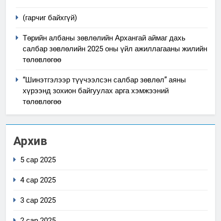
(гарчиг байхгүй)
Төрийн албаны зөвлөлийн Архангай аймаг дахь
салбар зөвлөлийн 2025 оны үйл ажиллагааны жилийн
төлөвлөгөө
“Шинэтгэлээр түүчээлсэн салбар зөвлөл” аяны
хүрээнд зохион байгуулах арга хэмжээний
төлөвлөгөө
Архив
5 сар 2025
4 сар 2025
3 сар 2025
2 сар 2025