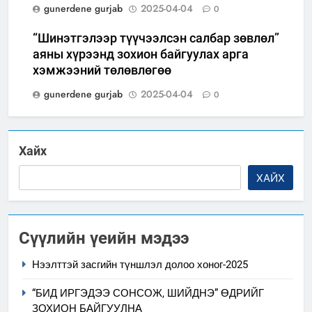
gunerdene gurjab
2025-04-04
0
“Шинэтгэлээр түүчээлсэн салбар зөвлөл”
аяны хүрээнд зохион байгуулах арга
хэмжээний төлөвлөгөө
gunerdene gurjab
2025-04-04
0
Хайх
ХАЙХ
Сүүлийн үеийн мэдээ
Нээлттэй засгийн түншлэл долоо хоног-2025
“БИД ИРГЭДЭЭ СОНСОЖ, ШИЙДНЭ” ӨДРИЙГ
ЗОХИОН БАЙГУУЛНА