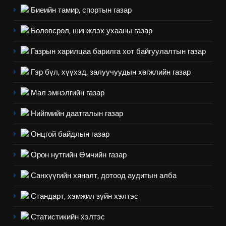
Биеийн тамир, спортын газар
Боловсрол, шинжлэх ухааны газар
Газрын харилцаа барилга хот байгуулалтын газар
5
“Шинэтгэлээр түүчээлсэн
Гэр бүл, хүүхэд, залуучуудын хөгжлийн газар
салбар зөвлөл” аяны хүрээнд
Мал эмнэлгийн газар
зохион байгуулах арга
ТАЗ-ЫН САЛБАР ЗӨВЛӨЛ
хэмжээний төлөвлөгөө
Нийгмийн даатгалын газар
6
Онцгой байдлын газар
Санхүүгийн тайланд хийсэн
аудитын дүгнэлт
Орон нутгийн Өмчийн газар
ИЛ ТОД БАЙДАЛ
Санхүүгийн хяналт, дотоод аудитын алба
7
Стандарт, хэмжил зүйн хэлтэс
Үйл ажиллагаандаа мөрдөж
байгаа хууль тогтоомж
Статистикийн хэлтэс