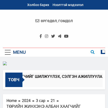
Skip
Холбоо барих
Нээлттэй мэдээлэл
to
content
ӨРГӨДӨЛ, ГОМДОЛ
Архангай
Аймаг
MENU
БАН ХААГЧИЙГ ШИЛЖҮҮЛЭХ, СЭЛГЭН АЖИЛЛУУЛАХ ЗАР
ТОВЧ
Home
2024
3 сар
21
ТӨРИЙН ЖИНХЭНЭ АЛБАН ХААГЧИЙГ