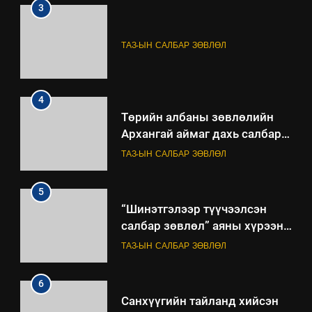
3
ТАЗ-ЫН САЛБАР ЗӨВЛӨЛ
4
Төрийн албаны зөвлөлийн
Архангай аймаг дахь салбар
зөвлөлийн 2025 оны үйл
ТАЗ-ЫН САЛБАР ЗӨВЛӨЛ
ажиллагааны жилийн
төлөвлөгөө
5
“Шинэтгэлээр түүчээлсэн
салбар зөвлөл” аяны хүрээнд
зохион байгуулах арга
ТАЗ-ЫН САЛБАР ЗӨВЛӨЛ
хэмжээний төлөвлөгөө
6
Санхүүгийн тайланд хийсэн