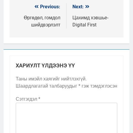
Previous:
Next:
Мэдээний
цэс
Өргөдөл, гомдол
Цахимд хэвшье-
шийдвэрлэлт
Digital First
ХАРИУЛТ ҮЛДЭЭНЭ ҮҮ
Таны имэйл хаягийг нийтлэхгүй.
Шаардлагатай талбаруудыг
*
гэж тэмдэглэсэн
Сэтгэгдэл
*