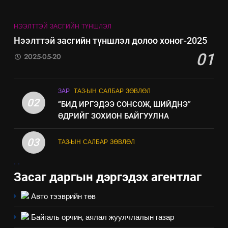
ИЛ ТОД БАЙДАЛ
НЭЭЛТТЭЙ ЗАСГИЙН ТҮНШЛЭЛ
8
Нээлттэй засгийн түншлэл долоо хоног-2025
Мэдээлэл хариуцагчийн
01
2025-05-20
явуулж байгаа үйл ажиллагаа,
үйлдвэрлэл, үйлчилгээ,
ИЛ ТОД БАЙДАЛ
ашиглаж байгаа техник,
ЗАР
ТАЗ-ЫН САЛБАР ЗӨВЛӨЛ
технологийн хүн, мал, амьтны
02
“БИД ИРГЭДЭЭ СОНСОЖ, ШИЙДНЭ”
эрүүл мэнд, байгаль орчинд
ӨДРИЙГ ЗОХИОН БАЙГУУЛНА
үзүүлэх буюу үзүүлж байгаа
нөлөөллийн талаарх
03
ТАЗ-ЫН САЛБАР ЗӨВЛӨЛ
мэдээлэл
.
.
Засаг даргын дэргэдэх агентлаг
Авто тээврийн төв
Байгаль орчин, аялал жуулчлалын газар