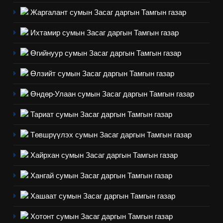
ашиглаж байгаа техник,
Жаргалант сумын Засаг даргын Тамгын газар
технологийн хүн, мал, амьтны
1
эрүүл мэнд, байгаль орчинд
Нээлттэй засгийн түншлэл
Ихтамир сумын Засаг даргын Тамгын газар
үзүүлэх буюу үзүүлж байгаа
долоо хоног-2025
нөлөөллийн талаарх
Өгийнуур сумын Засаг даргын Тамгын газар
НЭЭЛТТЭЙ ЗАСГИЙН ТҮНШЛЭЛ
мэдээлэл
Өлзийт сумын Засаг даргын Тамгын газар
2
Өндөр-Улаан сумын Засаг даргын Тамгын газар
“БИД ИРГЭДЭЭ СОНСОЖ,
ШИЙДНЭ” ӨДРИЙГ ЗОХИОН
Тариат сумын Засаг даргын Тамгын газар
БАЙГУУЛНА
ЗАР
ТАЗ-ЫН САЛБАР ЗӨВЛӨЛ
Төвшрүүлэх сумын Засаг даргын Тамгын газар
3
Хайрхан сумын Засаг даргын Тамгын газар
Хангай сумын Засаг даргын Тамгын газар
ТАЗ-ЫН САЛБАР ЗӨВЛӨЛ
Хашаат сумын Засаг даргын Тамгын газар
4
Хотонт сумын Засаг даргын Тамгын газар