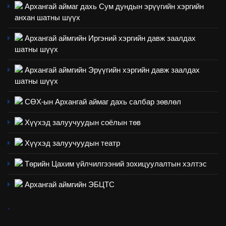
Архангай аймаг дахь Сум дундын эрүүгийн хэргийн
анхан шатны шүүх
2
“БИД ИРГЭДЭЭ СОНСОЖ,
Архангай аймгийн Иргэний хэргийн давж заалдах
ШИЙДНЭ” ӨДРИЙГ ЗОХИОН
шатны шүүх
БАЙГУУЛНА
ЗАР
ТАЗ-ЫН САЛБАР ЗӨВЛӨЛ
Архангай аймгийн Эрүүгийн хэргийн давж заалдах
шатны шүүх
3
СӨХ-ын Архангай аймаг дахь салбар зөвлөл
ТАЗ-ЫН САЛБАР ЗӨВЛӨЛ
Хүүхэд залуучуудын соёлын төв
Хүүхэд залуучуудын театр
4
Төрийн Цахим үйлчилгээний зохицуулалтын хэлтэс
Төрийн албаны зөвлөлийн
Архангай аймаг дахь салбар
Архангай аймгийн ЭБЦТС
зөвлөлийн 2025 оны үйл
ТАЗ-ЫН САЛБАР ЗӨВЛӨЛ
ажиллагааны жилийн
.
төлөвлөгөө
5