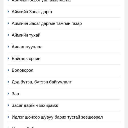
Аймгийн Засаг дарга
Аймгийн Засаг даргын тамгын газар
Аймгийн тухай
Аялал жуучлал
Байгаль орчин
Боловсрол
Дэд бүтэц, бүтээн байгуулалт
Зар
Засаг даргын захирамж
Идлэг шонхор шувуу барих тусгай зөвшөөрөл