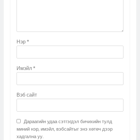
Нэр
*
Имэйл
*
Вэб сайт
Дараагийн удаа сэтгэгдэл бичихийн тулд
миний нэр, имэйл, вэбсайтыг энэ хөтөч дээр
хадгална уу.