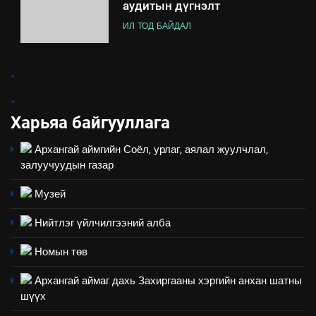
аудитын дүгнэлт
ИЛ ТОД БАЙДАЛ
7
.
Үйл ажиллагаандаа мөрдөж
.
байгаа хууль тогтоомж
Харьяа байгууллага
ИЛ ТОД БАЙДАЛ
Архангай аймгийн Соёл, урлаг, аялал жуулчлал,
8
залуучуудын газар
Мэдээлэл хариуцагчийн
явуулж байгаа үйл ажиллагаа,
Музей
үйлдвэрлэл, үйлчилгээ,
ИЛ ТОД БАЙДАЛ
Нийтлэг үйлчилгээний алба
ашиглаж байгаа техник,
технологийн хүн, мал, амьтны
1
Номын төв
эрүүл мэнд, байгаль орчинд
Нээлттэй засгийн түншлэл
үзүүлэх буюу үзүүлж байгаа
Архангай аймаг дахь Захиргааны хэргийн анхан шатны
долоо хоног-2025
нөлөөллийн талаарх
шүүх
НЭЭЛТТЭЙ ЗАСГИЙН ТҮНШЛЭЛ
мэдээлэл