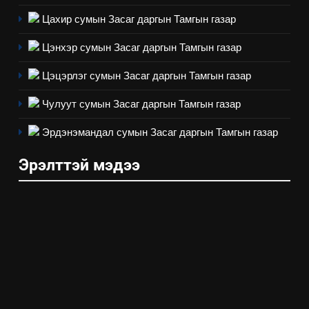
Төрийн албаны зөвлөлийн
Цахир сумын Засаг даргын Тамгын газар
Архангай аймаг дахь салбар
зөвлөлийн 2025 оны үйл
ТАЗ-ЫН САЛБАР ЗӨВЛӨЛ
Цэнхэр сумын Засаг даргын Тамгын газар
ажиллагааны жилийн
төлөвлөгөө
Цэцэрлэг сумын Засаг даргын Тамгын газар
5
“Шинэтгэлээр түүчээлсэн
Чулуут сумын Засаг даргын Тамгын газар
салбар зөвлөл” аяны хүрээнд
зохион байгуулах арга
Эрдэнэмандал сумын Засаг даргын Тамгын газар
ТАЗ-ЫН САЛБАР ЗӨВЛӨЛ
хэмжээний төлөвлөгөө
Эрэлттэй мэдээ
6
Санхүүгийн тайланд хийсэн
аудитын дүгнэлт
ИЛ ТОД БАЙДАЛ
7
Үйл ажиллагаандаа мөрдөж
байгаа хууль тогтоомж