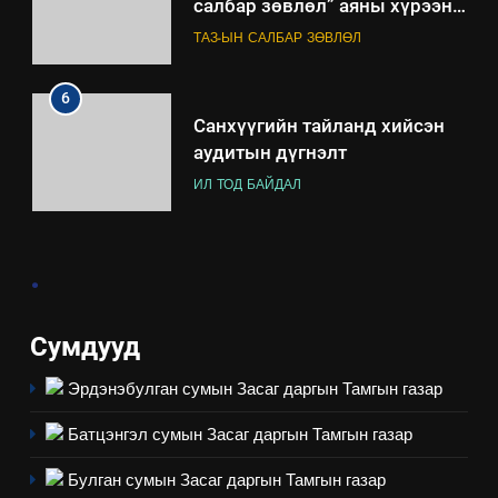
салбар зөвлөл” аяны хүрээнд
зохион байгуулах арга
ТАЗ-ЫН САЛБАР ЗӨВЛӨЛ
хэмжээний төлөвлөгөө
6
Санхүүгийн тайланд хийсэн
аудитын дүгнэлт
ИЛ ТОД БАЙДАЛ
7
.
Үйл ажиллагаандаа мөрдөж
байгаа хууль тогтоомж
ИЛ ТОД БАЙДАЛ
Сумдууд
Эрдэнэбулган сумын Засаг даргын Тамгын газар
8
Мэдээлэл хариуцагчийн
Батцэнгэл сумын Засаг даргын Тамгын газар
явуулж байгаа үйл ажиллагаа,
үйлдвэрлэл, үйлчилгээ,
ИЛ ТОД БАЙДАЛ
Булган сумын Засаг даргын Тамгын газар