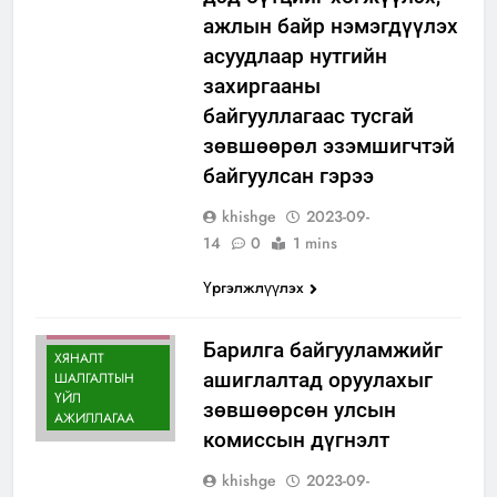
ажлын байр нэмэгдүүлэх
асуудлаар нутгийн
захиргааны
байгууллагаас тусгай
зөвшөөрөл эзэмшигчтэй
байгуулсан гэрээ
khishge
2023-09-
14
0
1 mins
ҮЙЛ
Үргэлжлүүлэх
АЖИЛЛАГААНЫ
ИЛ ТОД
БАЙДАЛ
Барилга байгууламжийг
ХЯНАЛТ
ашиглалтад оруулахыг
ШАЛГАЛТЫН
ҮЙЛ
зөвшөөрсөн улсын
АЖИЛЛАГАА
комиссын дүгнэлт
khishge
2023-09-