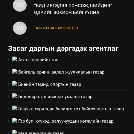
“Шинэтгэлээр түүчээлсэн
02
“БИД ИРГЭДЭЭ СОНСОЖ, ШИЙДНЭ”
салбар зөвлөл” аяны хүрээнд
ӨДРИЙГ ЗОХИОН БАЙГУУЛНА
зохион байгуулах арга
ТАЗ-ЫН САЛБАР ЗӨВЛӨЛ
хэмжээний төлөвлөгөө
03
ТАЗ-ЫН САЛБАР ЗӨВЛӨЛ
6
.
.
Санхүүгийн тайланд хийсэн
Засаг даргын дэргэдэх агентлаг
аудитын дүгнэлт
ИЛ ТОД БАЙДАЛ
Авто тээврийн төв
Байгаль орчин, аялал жуулчлалын газар
7
Үйл ажиллагаандаа мөрдөж
Биеийн тамир, спортын газар
байгаа хууль тогтоомж
Боловсрол, шинжлэх ухааны газар
ИЛ ТОД БАЙДАЛ
Газрын харилцаа барилга хот байгуулалтын газар
8
Мэдээлэл хариуцагчийн
Гэр бүл, хүүхэд, залуучуудын хөгжлийн газар
явуулж байгаа үйл ажиллагаа,
Мал эмнэлгийн газар