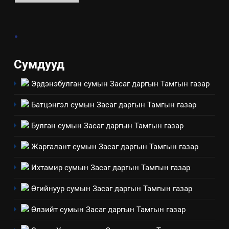
2
.
“БИД ИРГЭДЭЭ СОНСОЖ,
ШИЙДНЭ” ӨДРИЙГ ЗОХИОН
БАЙГУУЛНА
ЗАР
ТАЗ-ЫН САЛБАР ЗӨВЛӨЛ
Сумдууд
Эрдэнэбулган сумын Засаг даргын Тамгын газар
3
Батцэнгэл сумын Засаг даргын Тамгын газар
ТАЗ-ЫН САЛБАР ЗӨВЛӨЛ
Булган сумын Засаг даргын Тамгын газар
Жаргалант сумын Засаг даргын Тамгын газар
4
Төрийн албаны зөвлөлийн
Ихтамир сумын Засаг даргын Тамгын газар
Архангай аймаг дахь салбар
Өгийнуур сумын Засаг даргын Тамгын газар
зөвлөлийн 2025 оны үйл
ТАЗ-ЫН САЛБАР ЗӨВЛӨЛ
ажиллагааны жилийн
Өлзийт сумын Засаг даргын Тамгын газар
төлөвлөгөө
5