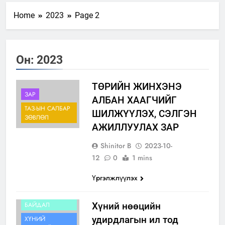
Home
2023
Page 2
Он:
2023
ТӨРИЙН ЖИНХЭНЭ
ЗАР
АЛБАН ХААГЧИЙГ
ТАЗ-ЫН САЛБАР
ШИЛЖҮҮЛЭХ, СЭЛГЭН
ЗӨВЛӨЛ
АЖИЛЛУУЛАХ ЗАР
Shinitor B
2023-10-
12
0
1 mins
Үргэлжлүүлэх
ИЛ ТОД
БАЙДАЛ
Хүний нөөцийн
удирдлагын ил тод
ХҮНИЙ