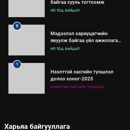
байгаа хууль тогтоомж
ИЛ ТОД БАЙДАЛ
8
Мэдээлэл хариуцагчийн
явуулж байгаа үйл ажиллагаа,
үйлдвэрлэл, үйлчилгээ,
ИЛ ТОД БАЙДАЛ
ашиглаж байгаа техник,
технологийн хүн, мал, амьтны
1
эрүүл мэнд, байгаль орчинд
Нээлттэй засгийн түншлэл
үзүүлэх буюу үзүүлж байгаа
долоо хоног-2025
нөлөөллийн талаарх
НЭЭЛТТЭЙ ЗАСГИЙН ТҮНШЛЭЛ
мэдээлэл
2
.
“БИД ИРГЭДЭЭ СОНСОЖ,
.
ШИЙДНЭ” ӨДРИЙГ ЗОХИОН
БАЙГУУЛНА
Харьяа байгууллага
ЗАР
ТАЗ-ЫН САЛБАР ЗӨВЛӨЛ