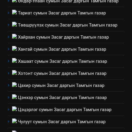
Өндөр-Улаан сумын Засаг даргын Тамгын газар
“Шинэтгэлээр түүчээлсэн
салбар зөвлөл” аяны хүрээнд
Тариат сумын Засаг даргын Тамгын газар
зохион байгуулах арга
ТАЗ-ЫН САЛБАР ЗӨВЛӨЛ
хэмжээний төлөвлөгөө
Төвшрүүлэх сумын Засаг даргын Тамгын газар
6
Хайрхан сумын Засаг даргын Тамгын газар
Санхүүгийн тайланд хийсэн
аудитын дүгнэлт
Хангай сумын Засаг даргын Тамгын газар
ИЛ ТОД БАЙДАЛ
Хашаат сумын Засаг даргын Тамгын газар
7
Хотонт сумын Засаг даргын Тамгын газар
Үйл ажиллагаандаа мөрдөж
Цахир сумын Засаг даргын Тамгын газар
байгаа хууль тогтоомж
ИЛ ТОД БАЙДАЛ
Цэнхэр сумын Засаг даргын Тамгын газар
Цэцэрлэг сумын Засаг даргын Тамгын газар
8
Мэдээлэл хариуцагчийн
Чулуут сумын Засаг даргын Тамгын газар
явуулж байгаа үйл ажиллагаа,