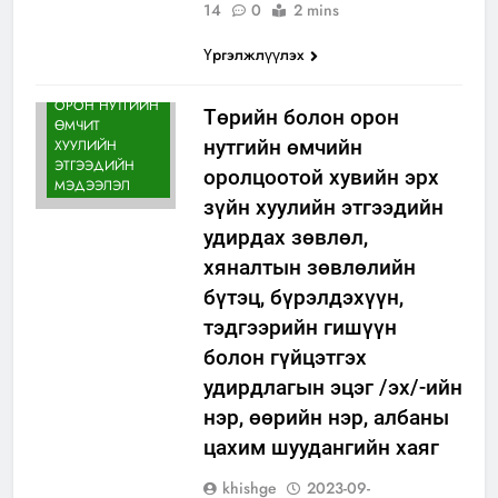
14
0
2 mins
Үргэлжлүүлэх
ИЛ ТОД
БАЙДАЛ
ОРОН НУТГИЙН
Төрийн болон орон
ӨМЧИТ
нутгийн өмчийн
ХУУЛИЙН
ЭТГЭЭДИЙН
оролцоотой хувийн эрх
МЭДЭЭЛЭЛ
зүйн хуулийн этгээдийн
удирдах зөвлөл,
хяналтын зөвлөлийн
бүтэц, бүрэлдэхүүн,
тэдгээрийн гишүүн
болон гүйцэтгэх
удирдлагын эцэг /эх/-ийн
нэр, өөрийн нэр, албаны
цахим шуудангийн хаяг
khishge
2023-09-