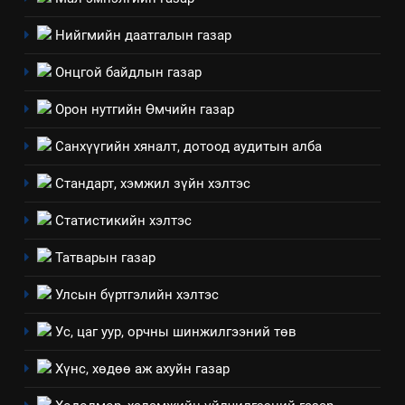
үйлдвэрлэл, үйлчилгээ,
ИЛ ТОД БАЙДАЛ
ашиглаж байгаа техник,
Нийгмийн даатгалын газар
технологийн хүн, мал, амьтны
1
эрүүл мэнд, байгаль орчинд
Онцгой байдлын газар
Нээлттэй засгийн түншлэл
үзүүлэх буюу үзүүлж байгаа
долоо хоног-2025
Орон нутгийн Өмчийн газар
нөлөөллийн талаарх
НЭЭЛТТЭЙ ЗАСГИЙН ТҮНШЛЭЛ
мэдээлэл
Санхүүгийн хяналт, дотоод аудитын алба
2
Стандарт, хэмжил зүйн хэлтэс
“БИД ИРГЭДЭЭ СОНСОЖ,
ШИЙДНЭ” ӨДРИЙГ ЗОХИОН
Статистикийн хэлтэс
БАЙГУУЛНА
ЗАР
ТАЗ-ЫН САЛБАР ЗӨВЛӨЛ
Татварын газар
3
Улсын бүртгэлийн хэлтэс
Ус, цаг уур, орчны шинжилгээний төв
ТАЗ-ЫН САЛБАР ЗӨВЛӨЛ
Хүнс, хөдөө аж ахуйн газар