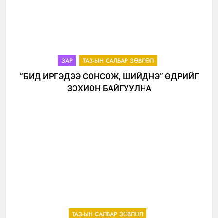
ЗАР
ТАЗ-ЫН САЛБАР ЗӨВЛӨЛ
“БИД ИРГЭДЭЭ СОНСОЖ, ШИЙДНЭ” ӨДРИЙГ
ЗОХИОН БАЙГУУЛНА
ТАЗ-ЫН САЛБАР ЗӨВЛӨЛ