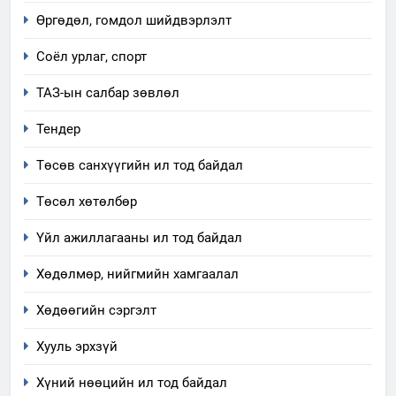
ИЛ ТОД БАЙДАЛ
Өргөдөл, гомдол шийдвэрлэлт
8
Соёл урлаг, спорт
Мэдээлэл хариуцагчийн
ТАЗ-ын салбар зөвлөл
явуулж байгаа үйл ажиллагаа,
үйлдвэрлэл, үйлчилгээ,
ИЛ ТОД БАЙДАЛ
Тендер
ашиглаж байгаа техник,
технологийн хүн, мал, амьтны
Төсөв санхүүгийн ил тод байдал
1
эрүүл мэнд, байгаль орчинд
Нээлттэй засгийн түншлэл
Төсөл хөтөлбөр
үзүүлэх буюу үзүүлж байгаа
долоо хоног-2025
нөлөөллийн талаарх
Үйл ажиллагааны ил тод байдал
НЭЭЛТТЭЙ ЗАСГИЙН ТҮНШЛЭЛ
мэдээлэл
Хөдөлмөр, нийгмийн хамгаалал
2
“БИД ИРГЭДЭЭ СОНСОЖ,
Хөдөөгийн сэргэлт
ШИЙДНЭ” ӨДРИЙГ ЗОХИОН
Хууль эрхзүй
БАЙГУУЛНА
ЗАР
ТАЗ-ЫН САЛБАР ЗӨВЛӨЛ
Хүний нөөцийн ил тод байдал