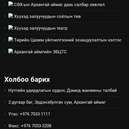
Санхүүгийн тайланд хийсэн
СӨХ-ын Архангай аймаг дахь салбар зөвлөл
аудитын дүгнэлт
Хүүхэд залуучуудын соёлын төв
ИЛ ТОД БАЙДАЛ
Хүүхэд залуучуудын театр
7
Төрийн Цахим үйлчилгээний зохицуулалтын хэлтэс
Үйл ажиллагаандаа мөрдөж
байгаа хууль тогтоомж
Архангай аймгийн ЭБЦТС
ИЛ ТОД БАЙДАЛ
.
8
Холбоо барих
Мэдээлэл хариуцагчийн
явуулж байгаа үйл ажиллагаа,
Нутгийн удирдлагын ордон, Дэмид жанжины талбай
үйлдвэрлэл, үйлчилгээ,
ИЛ ТОД БАЙДАЛ
ашиглаж байгаа техник,
2-дугаар баг, Эрдэнэбулган сум, Архангай аймаг
технологийн хүн, мал, амьтны
эрүүл мэнд, байгаль орчинд
Утас: +976 7033-1111
үзүүлэх буюу үзүүлж байгаа
Факс: +976 7033-3208
нөлөөллийн талаарх