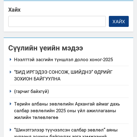
Хайх
ХАЙХ
Сүүлийн үеийн мэдээ
Нээлттэй засгийн түншлэл долоо хоног-2025
“БИД ИРГЭДЭЭ СОНСОЖ, ШИЙДНЭ” ӨДРИЙГ
ЗОХИОН БАЙГУУЛНА
(гарчиг байхгүй)
Төрийн албаны зөвлөлийн Архангай аймаг дахь
салбар зөвлөлийн 2025 оны үйл ажиллагааны
жилийн төлөвлөгөө
“Шинэтгэлээр түүчээлсэн салбар зөвлөл” аяны
хүрээнд зохион байгуулах арга хэмжээний