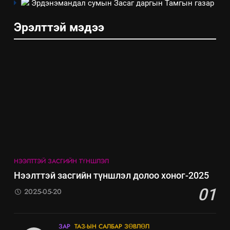
үйлдвэрлэл, үйлчилгээ,
Эрдэнэмандал сумын Засаг даргын Тамгын газар
ИЛ ТОД БАЙДАЛ
ашиглаж байгаа техник,
Эрэлттэй мэдээ
технологийн хүн, мал, амьтны
эрүүл мэнд, байгаль орчинд
үзүүлэх буюу үзүүлж байгаа
нөлөөллийн талаарх
мэдээлэл
НЭЭЛТТЭЙ ЗАСГИЙН ТҮНШЛЭЛ
Нээлттэй засгийн түншлэл долоо хоног-2025
01
2025-05-20
5
ЗАР
ТАЗ-ЫН САЛБАР ЗӨВЛӨЛ