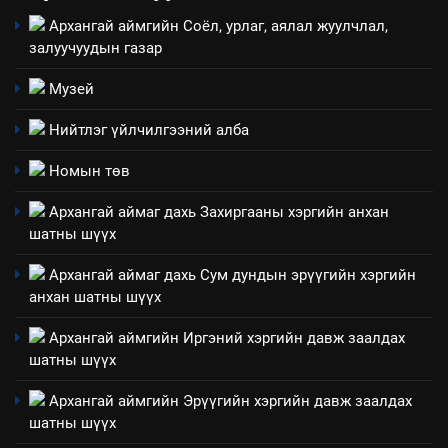
Архангай аймгийн Соёл, урлаг, аялал жуулчлал,
3
залуучуудын газар
Музей
ТАЗ-ЫН САЛБАР ЗӨВЛӨЛ
Нийтлэг үйлчилгээний алба
4
Номын төв
Төрийн албаны зөвлөлийн
Архангай аймаг дахь Захиргааны хэргийн анхан
Архангай аймаг дахь салбар
шатны шүүх
зөвлөлийн 2025 оны үйл
ТАЗ-ЫН САЛБАР ЗӨВЛӨЛ
ажиллагааны жилийн
Архангай аймаг дахь Сум дундын эрүүгийн хэргийн
төлөвлөгөө
анхан шатны шүүх
5
“Шинэтгэлээр түүчээлсэн
Архангай аймгийн Иргэний хэргийн давж заалдах
салбар зөвлөл” аяны хүрээнд
шатны шүүх
зохион байгуулах арга
ТАЗ-ЫН САЛБАР ЗӨВЛӨЛ
хэмжээний төлөвлөгөө
Архангай аймгийн Эрүүгийн хэргийн давж заалдах
шатны шүүх
6