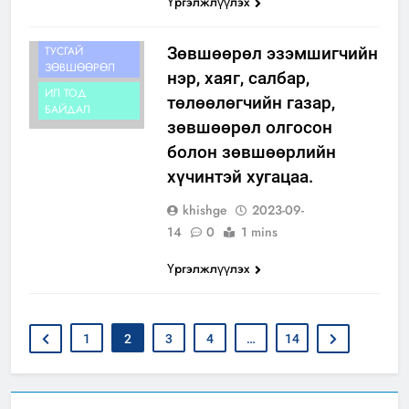
Үргэлжлүүлэх
ИДЛЭГ
ШОНХОР
ШУВУУ БАРИХ
ТУСГАЙ
Зөвшөөрөл эзэмшигчийн
ЗӨВШӨӨРӨЛ
нэр, хаяг, салбар,
ИЛ ТОД
төлөөлөгчийн газар,
БАЙДАЛ
зөвшөөрөл олгосон
болон зөвшөөрлийн
хүчинтэй хугацаа.
khishge
2023-09-
14
0
1 mins
Үргэлжлүүлэх
1
2
3
4
…
14