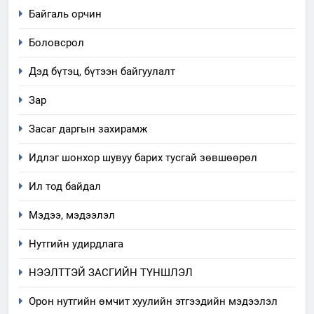
Байгаль орчин
Боловсрол
Дэд бүтэц, бүтээн байгуулалт
5
“Шинэтгэлээр түүчээлсэн
Зар
салбар зөвлөл” аяны хүрээнд
Засаг даргын захирамж
зохион байгуулах арга
ТАЗ-ЫН САЛБАР ЗӨВЛӨЛ
хэмжээний төлөвлөгөө
Идлэг шонхор шувуу барих тусгай зөвшөөрөл
6
Ил тод байдал
Санхүүгийн тайланд хийсэн
аудитын дүгнэлт
Мэдээ, мэдээлэл
ИЛ ТОД БАЙДАЛ
Нутгийн удирдлага
7
НЭЭЛТТЭЙ ЗАСГИЙН ТҮНШЛЭЛ
Үйл ажиллагаандаа мөрдөж
байгаа хууль тогтоомж
Орон нутгийн өмчит хуулийн этгээдийн мэдээлэл