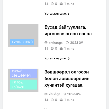
14
0
1 mins
Үргэлжлүүлэх
Бусад байгууллага,
иргэнээс өгсөн санал
ХУУЛЬ ЭРХЗҮЙ
arkhangai
2023-09-
14
0
1 mins
Үргэлжлүүлэх
ИДЛЭГ
ШОНХОР
ШУВУУ БАРИХ
ТУСГАЙ
Зөвшөөрөл олгосон
ЗӨВШӨӨРӨЛ
болон зөвшөөрлийн
ИЛ ТОД
хүчинтэй хугацаа.
БАЙДАЛ
khishge
2023-09-
14
0
1 mins