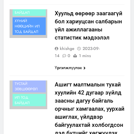
ИЛ ТОД
БАЙДАЛ
Хуульд өөрөөр заагаагүй
бол хариуцсан салбарын
ХҮНИЙ
НӨӨЦИЙН ИЛ
үйл ажиллагааны
ТОД БАЙДАЛ
статистик мэдээлэл
khishge
2023-09-
14
0
1 mins
Үргэлжлүүлэх
ИДЛЭГ
ШОНХОР
ШУВУУ БАРИХ
ТУСГАЙ
Ашигт малтмалын тухай
ЗӨВШӨӨРӨЛ
хуулийн 42 дугаар зүйлд
ИЛ ТОД
заасны дагуу байгаль
БАЙДАЛ
орчныг хамгаалах, уурхай
ашиглах, үйлдвэр
байгуулахтай холбогдсон
дэд бүтцийг хөгжүүлэх,