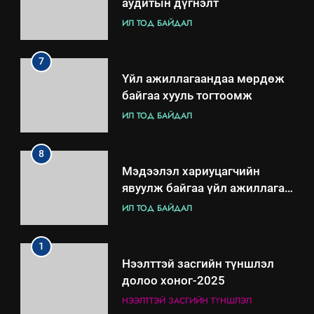
аудитын дүгнэлт
ИЛ ТОД БАЙДАЛ
7
Үйл ажиллагаандаа мөрдөж
байгаа хууль тогтоомж
ИЛ ТОД БАЙДАЛ
8
Мэдээлэл хариуцагчийн
явуулж байгаа үйл ажиллагаа,
үйлдвэрлэл, үйлчилгээ,
ИЛ ТОД БАЙДАЛ
ашиглаж байгаа техник,
технологийн хүн, мал, амьтны
1
эрүүл мэнд, байгаль орчинд
Нээлттэй засгийн түншлэл
үзүүлэх буюу үзүүлж байгаа
долоо хоног-2025
нөлөөллийн талаарх
НЭЭЛТТЭЙ ЗАСГИЙН ТҮНШЛЭЛ
мэдээлэл