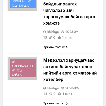
НӨӨЦИЙН ИЛ
байдлыг хангах
ТОД БАЙДАЛ
чиглэлээр авч
хэрэгжүүлж байгаа арга
хэмжээ
khishge
2023-09-
15
0
1 mins
Үргэлжлүүлэх
ИЛ ТОД
БАЙДАЛ
Мэдээлэл хариуцагчаас
ҮЙЛ
зохион байгуулах олон
АЖИЛЛАГААНЫ
ИЛ ТОД
нийтийн арга хэмжээний
БАЙДАЛ
хөтөлбөр
khishge
2023-09-
14
0
1 mins
Үргэлжлүүлэх