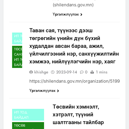
(shilendans.gov.mn)
Үргэлжлүүлэх
Таван сая, түүнээс дээш
ИЛ ТОД
төгрөгийн үнийн дүн бүхий
БАЙДАЛ
худалдан авсан бараа, ажил,
ТӨСӨВ
үйлчилгээний нэр, санхүүжилтийн
САНХҮҮГИЙН
ИЛ ТОД
хэмжээ, нийлүүлэгчийн нэр, хаяг
БАЙДАЛ
khishge
2023-09-14
0
1 mins
https://shilendans.gov.mn/organization/5199
Үргэлжлүүлэх
Төсвийн хэмнэлт,
ИЛ ТОД
хэтрэлт, түүний
БАЙДАЛ
шалтгааны тайлбар
ТӨСӨВ