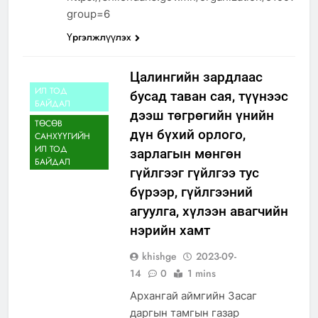
group=6
Үргэлжлүүлэх
Цалингийн зардлаас
ИЛ ТОД
бусад таван сая, түүнээс
БАЙДАЛ
дээш төгрөгийн үнийн
ТӨСӨВ
дүн бүхий орлого,
САНХҮҮГИЙН
ИЛ ТОД
зарлагын мөнгөн
БАЙДАЛ
гүйлгээг гүйлгээ тус
бүрээр, гүйлгээний
агуулга, хүлээн авагчийн
нэрийн хамт
khishge
2023-09-
14
0
1 mins
Архангай аймгийн Засаг
даргын тамгын газар