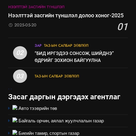
НЭЭЛТТЭЙ ЗАСГИЙН ТҮНШЛЭЛ
8
Нээлттэй засгийн түншлэл долоо хоног-2025
Мэдээлэл хариуцагчийн
01
2025-05-20
явуулж байгаа үйл ажиллагаа,
үйлдвэрлэл, үйлчилгээ,
ИЛ ТОД БАЙДАЛ
ашиглаж байгаа техник,
ЗАР
ТАЗ-ЫН САЛБАР ЗӨВЛӨЛ
технологийн хүн, мал, амьтны
02
“БИД ИРГЭДЭЭ СОНСОЖ, ШИЙДНЭ”
эрүүл мэнд, байгаль орчинд
ӨДРИЙГ ЗОХИОН БАЙГУУЛНА
үзүүлэх буюу үзүүлж байгаа
нөлөөллийн талаарх
03
ТАЗ-ЫН САЛБАР ЗӨВЛӨЛ
мэдээлэл
.
.
Засаг даргын дэргэдэх агентлаг
Авто тээврийн төв
Байгаль орчин, аялал жуулчлалын газар
Биеийн тамир, спортын газар