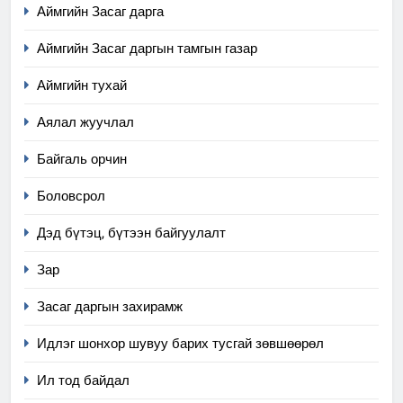
Аймгийн Засаг дарга
Аймгийн Засаг даргын тамгын газар
Аймгийн тухай
Аялал жуучлал
Байгаль орчин
Боловсрол
Дэд бүтэц, бүтээн байгуулалт
Зар
Засаг даргын захирамж
Идлэг шонхор шувуу барих тусгай зөвшөөрөл
Ил тод байдал