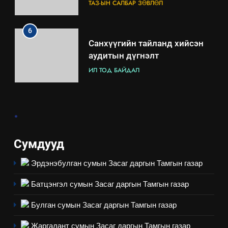
зохион байгуулах арга
ТАЗ-ЫН САЛБАР ЗӨВЛӨЛ
хэмжээний төлөвлөгөө
6
Санхүүгийн тайланд хийсэн
аудитын дүгнэлт
ИЛ ТОД БАЙДАЛ
7
.
Үйл ажиллагаандаа мөрдөж
байгаа хууль тогтоомж
ИЛ ТОД БАЙДАЛ
Сумдууд
Эрдэнэбулган сумын Засаг даргын Тамгын газар
8
Мэдээлэл хариуцагчийн
Батцэнгэл сумын Засаг даргын Тамгын газар
явуулж байгаа үйл ажиллагаа,
үйлдвэрлэл, үйлчилгээ,
ИЛ ТОД БАЙДАЛ
Булган сумын Засаг даргын Тамгын газар
ашиглаж байгаа техник,
Жаргалант сумын Засаг даргын Тамгын газар
технологийн хүн, мал, амьтны