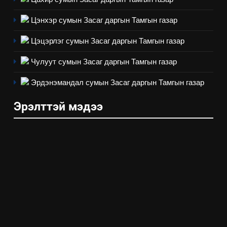
Архангай аймаг дахь салбар
зөвлөлийн 2025 оны үйл
ТАЗ-ЫН САЛБАР ЗӨВЛӨЛ
Цэнхэр сумын Засаг даргын Тамгын газар
ажиллагааны жилийн
төлөвлөгөө
Цэцэрлэг сумын Засаг даргын Тамгын газар
5
“Шинэтгэлээр түүчээлсэн
Чулуут сумын Засаг даргын Тамгын газар
салбар зөвлөл” аяны хүрээнд
зохион байгуулах арга
Эрдэнэмандал сумын Засаг даргын Тамгын газар
ТАЗ-ЫН САЛБАР ЗӨВЛӨЛ
хэмжээний төлөвлөгөө
Эрэлттэй мэдээ
6
Санхүүгийн тайланд хийсэн
аудитын дүгнэлт
ИЛ ТОД БАЙДАЛ
7
Үйл ажиллагаандаа мөрдөж
байгаа хууль тогтоомж
ИЛ ТОД БАЙДАЛ