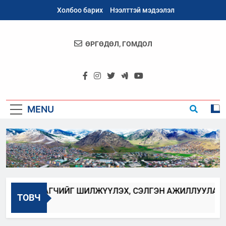
Skip
Холбоо барих
Нээлттэй мэдээлэл
to
content
ӨРГӨДӨЛ, ГОМДОЛ
Архангай
Аймаг
MENU
БАН ХААГЧИЙГ ШИЛЖҮҮЛЭХ, СЭЛГЭН АЖИЛЛУУЛАХ ЗАР
ТОВЧ