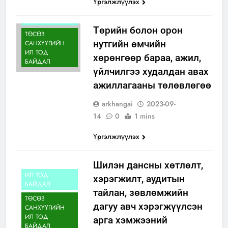
Үргэлжлүүлэх
ИЛ ТОД
БАЙДАЛ
Төрийн болон орон
ТӨСӨВ
нутгийн өмчийн
САНХҮҮГИЙН
ИЛ ТОД
хөрөнгөөр бараа, ажил,
БАЙДАЛ
үйлчилгээ худалдан авах
ажиллагааны төлөвлөгөө
arkhangai
2023-09-
14
0
1 mins
Үргэлжлүүлэх
Шилэн дансны хөтлөлт,
ИЛ ТОД
хэрэгжилт, аудитын
БАЙДАЛ
тайлан, зөвлөмжийн
ТӨСӨВ
дагуу авч хэрэгжүүлсэн
САНХҮҮГИЙН
ИЛ ТОД
арга хэмжээний
БАЙДАЛ