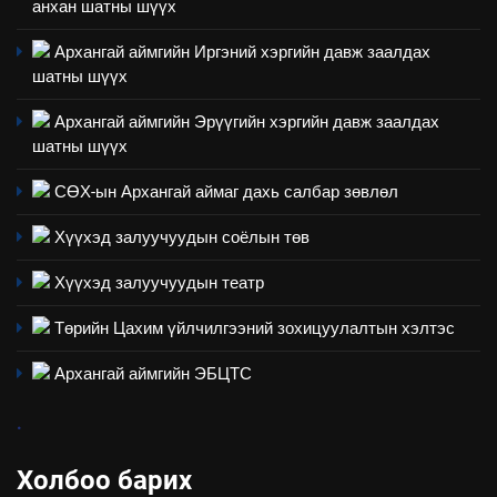
анхан шатны шүүх
2
“БИД ИРГЭДЭЭ СОНСОЖ,
Архангай аймгийн Иргэний хэргийн давж заалдах
ШИЙДНЭ” ӨДРИЙГ ЗОХИОН
шатны шүүх
БАЙГУУЛНА
ЗАР
ТАЗ-ЫН САЛБАР ЗӨВЛӨЛ
Архангай аймгийн Эрүүгийн хэргийн давж заалдах
шатны шүүх
3
СӨХ-ын Архангай аймаг дахь салбар зөвлөл
ТАЗ-ЫН САЛБАР ЗӨВЛӨЛ
Хүүхэд залуучуудын соёлын төв
Хүүхэд залуучуудын театр
4
Төрийн Цахим үйлчилгээний зохицуулалтын хэлтэс
Төрийн албаны зөвлөлийн
Архангай аймаг дахь салбар
Архангай аймгийн ЭБЦТС
зөвлөлийн 2025 оны үйл
ТАЗ-ЫН САЛБАР ЗӨВЛӨЛ
ажиллагааны жилийн
.
төлөвлөгөө
5
Холбоо барих
“Шинэтгэлээр түүчээлсэн