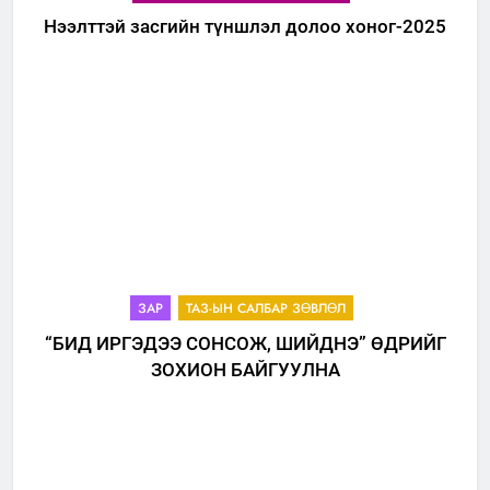
Нээлттэй засгийн түншлэл долоо хоног-2025
ЗАР
ТАЗ-ЫН САЛБАР ЗӨВЛӨЛ
“БИД ИРГЭДЭЭ СОНСОЖ, ШИЙДНЭ” ӨДРИЙГ
ЗОХИОН БАЙГУУЛНА