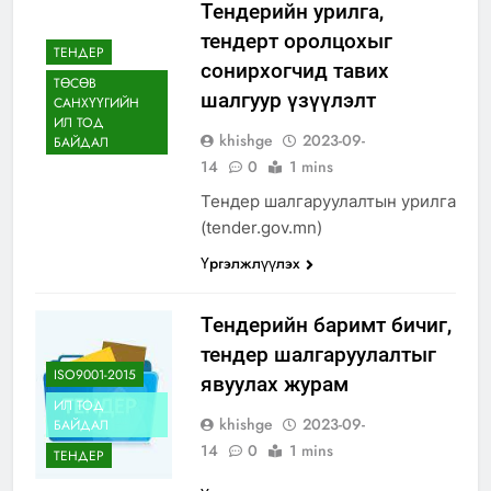
Тендерийн урилга,
тендерт оролцохыг
ТЕНДЕР
сонирхогчид тавих
ТӨСӨВ
шалгуур үзүүлэлт
САНХҮҮГИЙН
ИЛ ТОД
khishge
2023-09-
БАЙДАЛ
14
0
1 mins
Тендер шалгаруулалтын урилга
(tender.gov.mn)
Үргэлжлүүлэх
Тендерийн баримт бичиг,
тендер шалгаруулалтыг
ISO9001-2015
явуулах журам
ИЛ ТОД
khishge
2023-09-
БАЙДАЛ
14
0
1 mins
ТЕНДЕР