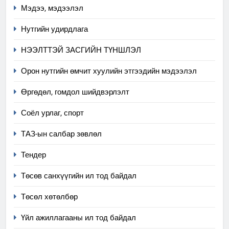
Мэдээ, мэдээлэл
Нутгийн удирдлага
НЭЭЛТТЭЙ ЗАСГИЙН ТҮНШЛЭЛ
Орон нутгийн өмчит хуулийн этгээдийн мэдээлэл
Өргөдөл, гомдол шийдвэрлэлт
5
Соёл урлаг, спорт
“Шинэтгэлээр түүчээлсэн
ТАЗ-ын салбар зөвлөл
салбар зөвлөл” аяны хүрээнд
зохион байгуулах арга
ТАЗ-ЫН САЛБАР ЗӨВЛӨЛ
Тендер
хэмжээний төлөвлөгөө
Төсөв санхүүгийн ил тод байдал
6
Санхүүгийн тайланд хийсэн
Төсөл хөтөлбөр
аудитын дүгнэлт
Үйл ажиллагааны ил тод байдал
ИЛ ТОД БАЙДАЛ