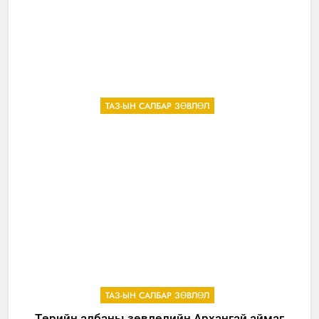
ТАЗ-ЫН САЛБАР ЗӨВЛӨЛ
ТАЗ-ЫН САЛБАР ЗӨВЛӨЛ
Төрийн албаны зөвлөлийн Архангай аймаг