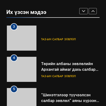
“БИД ИРГЭДЭЭ СОНСОЖ,
ШИЙДНЭ” ӨДРИЙГ ЗОХИОН
Их үзсэн мэдээ
БАЙГУУЛНА
ЗАР
ТАЗ-ЫН САЛБАР ЗӨВЛӨЛ
3
ТАЗ-ЫН САЛБАР ЗӨВЛӨЛ
4
Төрийн албаны зөвлөлийн
Архангай аймаг дахь салбар
зөвлөлийн 2025 оны үйл
ТАЗ-ЫН САЛБАР ЗӨВЛӨЛ
ажиллагааны жилийн
төлөвлөгөө
5
“Шинэтгэлээр түүчээлсэн
салбар зөвлөл” аяны хүрээнд