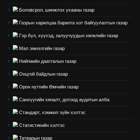
Боловсрол, шинжлэх ухааны газар
Газрын харилцаа барилга хот байгуулалтын газар
5
“Шинэтгэлээр түүчээлсэн
Гэр бүл, хүүхэд, залуучуудын хөгжлийн газар
салбар зөвлөл” аяны хүрээнд
Мал эмнэлгийн газар
зохион байгуулах арга
ТАЗ-ЫН САЛБАР ЗӨВЛӨЛ
хэмжээний төлөвлөгөө
Нийгмийн даатгалын газар
6
Онцгой байдлын газар
Санхүүгийн тайланд хийсэн
аудитын дүгнэлт
Орон нутгийн Өмчийн газар
ИЛ ТОД БАЙДАЛ
Санхүүгийн хяналт, дотоод аудитын алба
7
Стандарт, хэмжил зүйн хэлтэс
Үйл ажиллагаандаа мөрдөж
байгаа хууль тогтоомж
Статистикийн хэлтэс
ИЛ ТОД БАЙДАЛ
Татварын газар