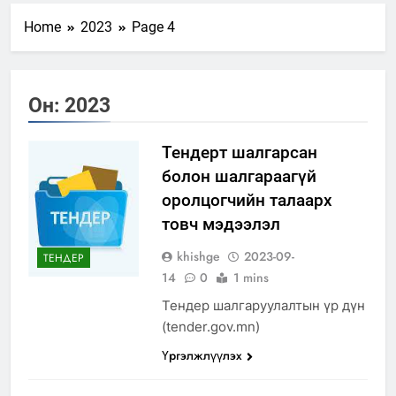
Home
2023
Page 4
Он:
2023
Тендерт шалгарсан
болон шалгараагүй
оролцогчийн талаарх
товч мэдээлэл
khishge
2023-09-
ТЕНДЕР
14
0
1 mins
Тендер шалгаруулалтын үр дүн
(tender.gov.mn)
Үргэлжлүүлэх