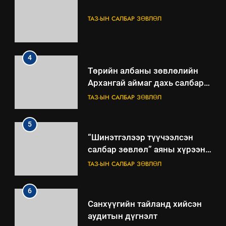
ТАЗ-ЫН САЛБАР ЗӨВЛӨЛ
4
Төрийн албаны зөвлөлийн
Архангай аймаг дахь салбар
зөвлөлийн 2025 оны үйл
ТАЗ-ЫН САЛБАР ЗӨВЛӨЛ
ажиллагааны жилийн
төлөвлөгөө
5
“Шинэтгэлээр түүчээлсэн
салбар зөвлөл” аяны хүрээнд
зохион байгуулах арга
ТАЗ-ЫН САЛБАР ЗӨВЛӨЛ
хэмжээний төлөвлөгөө
6
Санхүүгийн тайланд хийсэн
аудитын дүгнэлт