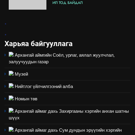
ИЛ ТОД БАЙДАЛ
7
.
Үйл ажиллагаандаа мөрдөж
.
байгаа хууль тогтоомж
Харьяа байгууллага
ИЛ ТОД БАЙДАЛ
Архангай аймгийн Соёл, урлаг, аялал жуулчлал,
8
залуучуудын газар
Мэдээлэл хариуцагчийн
явуулж байгаа үйл ажиллагаа,
Музей
үйлдвэрлэл, үйлчилгээ,
ИЛ ТОД БАЙДАЛ
Нийтлэг үйлчилгээний алба
ашиглаж байгаа техник,
технологийн хүн, мал, амьтны
1
Номын төв
эрүүл мэнд, байгаль орчинд
Нээлттэй засгийн түншлэл
үзүүлэх буюу үзүүлж байгаа
Архангай аймаг дахь Захиргааны хэргийн анхан шатны
долоо хоног-2025
нөлөөллийн талаарх
шүүх
НЭЭЛТТЭЙ ЗАСГИЙН ТҮНШЛЭЛ
мэдээлэл
Архангай аймаг дахь Сум дундын эрүүгийн хэргийн