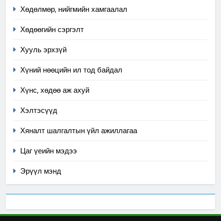
Хөдөлмөр, нийгмийн хамгаалал
7
Үйл ажиллагаандаа мөрдөж
Хөдөөгийн сэргэлт
байгаа хууль тогтоомж
Хууль эрхзүй
ИЛ ТОД БАЙДАЛ
Хүний нөөцийн ил тод байдал
8
Хүнс, хөдөө аж ахуй
Мэдээлэл хариуцагчийн
явуулж байгаа үйл ажиллагаа,
Хэлтэсүүд
үйлдвэрлэл, үйлчилгээ,
ИЛ ТОД БАЙДАЛ
ашиглаж байгаа техник,
Хяналт шалгалтын үйл ажиллагаа
технологийн хүн, мал, амьтны
1
Цаг үеийн мэдээ
эрүүл мэнд, байгаль орчинд
Нээлттэй засгийн түншлэл
үзүүлэх буюу үзүүлж байгаа
долоо хоног-2025
Эрүүл мэнд
нөлөөллийн талаарх
НЭЭЛТТЭЙ ЗАСГИЙН ТҮНШЛЭЛ
мэдээлэл
2