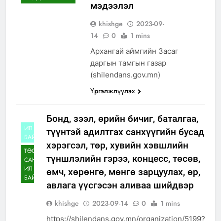
мэдээлэл
khishge
2023-09-
14
0
1 mins
Архангай аймгийн Засаг
даргын тамгын газар
(shilendans.gov.mn)
Үргэлжлүүлэх
Бонд, зээл, өрийн бичиг, баталгаа,
ИЛ ТОД
түүнтэй адилтгах санхүүгийн бусад
БАЙДАЛ
хэрэгсэл, төр, хувийн хэвшлийн
ТӨСӨВ
түншлэлийн гэрээ, концесс, төсөв,
САНХҮҮГИЙН
ИЛ ТОД
өмч, хөрөнгө, мөнгө зарцуулах, өр,
БАЙДАЛ
авлага үүсгэсэн аливаа шийдвэр
khishge
2023-09-14
0
1 mins
https://shilendans.gov.mn/organization/5199?