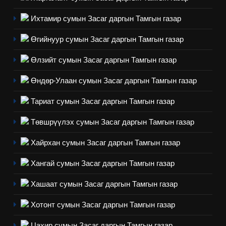
1
эрүүл мэнд, байгаль орчинд
Нээлттэй засгийн түншлэл
Ихтамир сумын Засаг даргын Тамгын газар
үзүүлэх буюу үзүүлж байгаа
долоо хоног-2025
нөлөөллийн талаарх
Өгийнуур сумын Засаг даргын Тамгын газар
НЭЭЛТТЭЙ ЗАСГИЙН ТҮНШЛЭЛ
мэдээлэл
Өлзийт сумын Засаг даргын Тамгын газар
2
Өндөр-Улаан сумын Засаг даргын Тамгын газар
“БИД ИРГЭДЭЭ СОНСОЖ,
ШИЙДНЭ” ӨДРИЙГ ЗОХИОН
Тариат сумын Засаг даргын Тамгын газар
БАЙГУУЛНА
ЗАР
ТАЗ-ЫН САЛБАР ЗӨВЛӨЛ
Төвшрүүлэх сумын Засаг даргын Тамгын газар
3
Хайрхан сумын Засаг даргын Тамгын газар
Хангай сумын Засаг даргын Тамгын газар
ТАЗ-ЫН САЛБАР ЗӨВЛӨЛ
Хашаат сумын Засаг даргын Тамгын газар
4
Хотонт сумын Засаг даргын Тамгын газар
Төрийн албаны зөвлөлийн
Цахир сумын Засаг даргын Тамгын газар