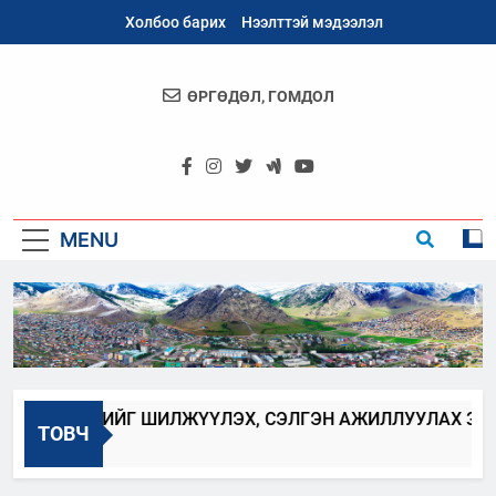
Skip
Холбоо барих
Нээлттэй мэдээлэл
to
content
ӨРГӨДӨЛ, ГОМДОЛ
Архангай
Аймаг
MENU
 ХААГЧИЙГ ШИЛЖҮҮЛЭХ, СЭЛГЭН АЖИЛЛУУЛАХ ЗАР
ТОВЧ