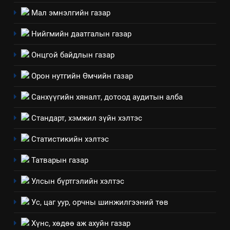
салбар зөвлөл” аяны хүрээнд
Мал эмнэлгийн газар
зохион байгуулах арга
ТАЗ-ЫН САЛБАР ЗӨВЛӨЛ
хэмжээний төлөвлөгөө
Нийгмийн даатгалын газар
6
Онцгой байдлын газар
Санхүүгийн тайланд хийсэн
аудитын дүгнэлт
Орон нутгийн Өмчийн газар
ИЛ ТОД БАЙДАЛ
Санхүүгийн хяналт, дотоод аудитын алба
7
Стандарт, хэмжил зүйн хэлтэс
Үйл ажиллагаандаа мөрдөж
байгаа хууль тогтоомж
Статистикийн хэлтэс
ИЛ ТОД БАЙДАЛ
Татварын газар
8
Улсын бүртгэлийн хэлтэс
Мэдээлэл хариуцагчийн
Ус, цаг уур, орчны шинжилгээний төв
явуулж байгаа үйл ажиллагаа,
үйлдвэрлэл, үйлчилгээ,
ИЛ ТОД БАЙДАЛ
Хүнс, хөдөө аж ахуйн газар