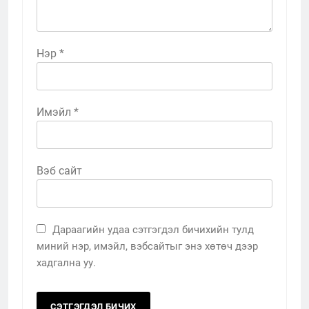
Нэр
*
Имэйл
*
Вэб сайт
Дараагийн удаа сэтгэгдэл бичихийн тулд
миний нэр, имэйл, вэбсайтыг энэ хөтөч дээр
хадгална уу.