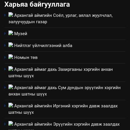
Харьяа байгууллага
ИЛ ТОД БАЙДАЛ
Архангай аймгийн Соёл, урлаг, аялал жуулчлал,
8
залуучуудын газар
Мэдээлэл хариуцагчийн
явуулж байгаа үйл ажиллагаа,
Музей
үйлдвэрлэл, үйлчилгээ,
ИЛ ТОД БАЙДАЛ
Нийтлэг үйлчилгээний алба
ашиглаж байгаа техник,
технологийн хүн, мал, амьтны
1
Номын төв
эрүүл мэнд, байгаль орчинд
Нээлттэй засгийн түншлэл
үзүүлэх буюу үзүүлж байгаа
Архангай аймаг дахь Захиргааны хэргийн анхан
долоо хоног-2025
нөлөөллийн талаарх
шатны шүүх
НЭЭЛТТЭЙ ЗАСГИЙН ТҮНШЛЭЛ
мэдээлэл
Архангай аймаг дахь Сум дундын эрүүгийн хэргийн
анхан шатны шүүх
2
“БИД ИРГЭДЭЭ СОНСОЖ,
Архангай аймгийн Иргэний хэргийн давж заалдах
ШИЙДНЭ” ӨДРИЙГ ЗОХИОН
шатны шүүх
БАЙГУУЛНА
ЗАР
ТАЗ-ЫН САЛБАР ЗӨВЛӨЛ
Архангай аймгийн Эрүүгийн хэргийн давж заалдах