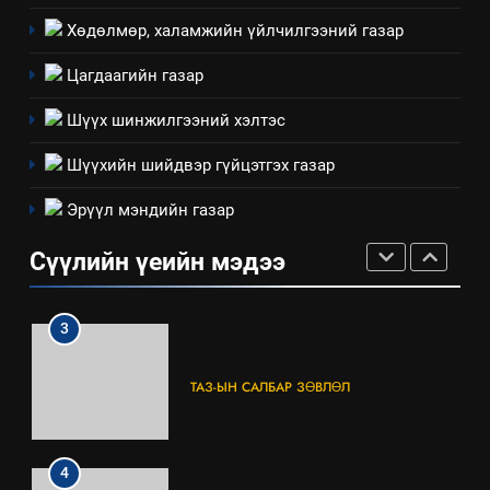
ашиглаж байгаа техник,
технологийн хүн, мал, амьтны
Хөдөлмөр, халамжийн үйлчилгээний газар
1
эрүүл мэнд, байгаль орчинд
Нээлттэй засгийн түншлэл
Цагдаагийн газар
үзүүлэх буюу үзүүлж байгаа
долоо хоног-2025
нөлөөллийн талаарх
Шүүх шинжилгээний хэлтэс
НЭЭЛТТЭЙ ЗАСГИЙН ТҮНШЛЭЛ
мэдээлэл
Шүүхийн шийдвэр гүйцэтгэх газар
2
Эрүүл мэндийн газар
“БИД ИРГЭДЭЭ СОНСОЖ,
ШИЙДНЭ” ӨДРИЙГ ЗОХИОН
Сүүлийн үеийн мэдээ
БАЙГУУЛНА
ЗАР
ТАЗ-ЫН САЛБАР ЗӨВЛӨЛ
3
ТАЗ-ЫН САЛБАР ЗӨВЛӨЛ
4