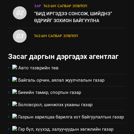
ашиглаж байгаа техник,
ЗАР
ТАЗ-ЫН САЛБАР ЗӨВЛӨЛ
технологийн хүн, мал, амьтны
02
“БИД ИРГЭДЭЭ СОНСОЖ, ШИЙДНЭ”
эрүүл мэнд, байгаль орчинд
ӨДРИЙГ ЗОХИОН БАЙГУУЛНА
үзүүлэх буюу үзүүлж байгаа
нөлөөллийн талаарх
03
ТАЗ-ЫН САЛБАР ЗӨВЛӨЛ
мэдээлэл
.
.
Засаг даргын дэргэдэх агентлаг
Авто тээврийн төв
Байгаль орчин, аялал жуулчлалын газар
Биеийн тамир, спортын газар
Боловсрол, шинжлэх ухааны газар
Газрын харилцаа барилга хот байгуулалтын газар
5
“Шинэтгэлээр түүчээлсэн
Гэр бүл, хүүхэд, залуучуудын хөгжлийн газар