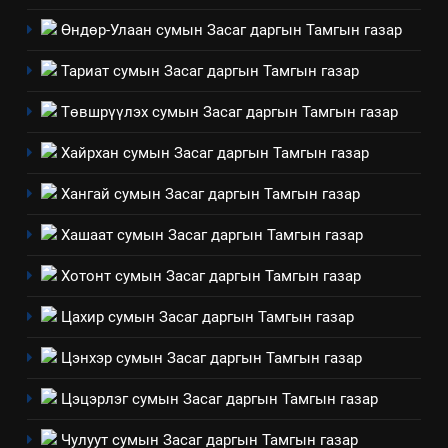
2
Өндөр-Улаан сумын Засаг даргын Тамгын газар
“БИД ИРГЭДЭЭ СОНСОЖ,
ШИЙДНЭ” ӨДРИЙГ ЗОХИОН
Тариат сумын Засаг даргын Тамгын газар
БАЙГУУЛНА
ЗАР
ТАЗ-ЫН САЛБАР ЗӨВЛӨЛ
Төвшрүүлэх сумын Засаг даргын Тамгын газар
3
Хайрхан сумын Засаг даргын Тамгын газар
Хангай сумын Засаг даргын Тамгын газар
ТАЗ-ЫН САЛБАР ЗӨВЛӨЛ
Хашаат сумын Засаг даргын Тамгын газар
4
Хотонт сумын Засаг даргын Тамгын газар
Төрийн албаны зөвлөлийн
Цахир сумын Засаг даргын Тамгын газар
Архангай аймаг дахь салбар
зөвлөлийн 2025 оны үйл
ТАЗ-ЫН САЛБАР ЗӨВЛӨЛ
Цэнхэр сумын Засаг даргын Тамгын газар
ажиллагааны жилийн
төлөвлөгөө
Цэцэрлэг сумын Засаг даргын Тамгын газар
5
“Шинэтгэлээр түүчээлсэн
Чулуут сумын Засаг даргын Тамгын газар