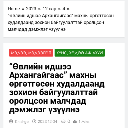
Home
2023
12 сар
4
“Өвлийн идшээ Архангайгаас” махны өргөтгөсөн
худалдаанд зохион байгуулалттай оролцсон
малчдад дэмжлэг үзүүлнэ
МЭДЭЭ, МЭДЭЭЛЭЛ
ХҮНС, ХӨДӨӨ АЖ АХУЙ
“Өвлийн идшээ
Архангайгаас” махны
өргөтгөсөн худалдаанд
зохион байгуулалттай
оролцсон малчдад
дэмжлэг үзүүлнэ
0
Khishge
2023-12-04
1 Mins