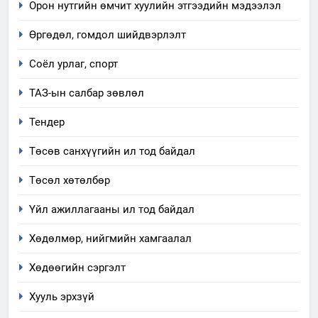
Орон нутгийн өмчит хуулийн этгээдийн мэдээлэл
Өргөдөл, гомдол шийдвэрлэлт
5
Соёл урлаг, спорт
“Шинэтгэлээр түүчээлсэн
ТАЗ-ын салбар зөвлөл
салбар зөвлөл” аяны хүрээнд
зохион байгуулах арга
ТАЗ-ЫН САЛБАР ЗӨВЛӨЛ
Тендер
хэмжээний төлөвлөгөө
Төсөв санхүүгийн ил тод байдал
6
Санхүүгийн тайланд хийсэн
Төсөл хөтөлбөр
аудитын дүгнэлт
Үйл ажиллагааны ил тод байдал
ИЛ ТОД БАЙДАЛ
Хөдөлмөр, нийгмийн хамгаалал
7
Үйл ажиллагаандаа мөрдөж
Хөдөөгийн сэргэлт
байгаа хууль тогтоомж
Хууль эрхзүй
ИЛ ТОД БАЙДАЛ