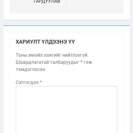
ГАРДУУЛАВ
ХАРИУЛТ ҮЛДЭЭНЭ ҮҮ
Таны имэйл хаягийг нийтлэхгүй.
Шаардлагатай талбаруудыг
*
гэж
тэмдэглэсэн
Сэтгэгдэл
*