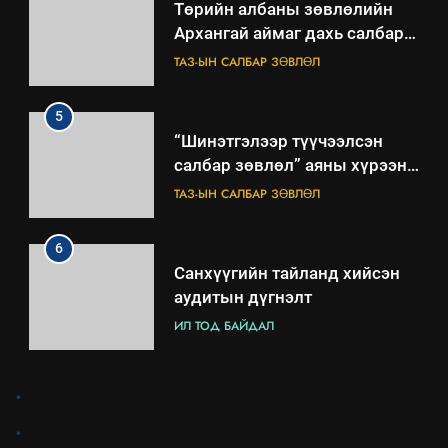
Төрийн албаны зөвлөлийн
Архангай аймаг дахь салбар
зөвлөлийн 2025 оны үйл
ТАЗ-ЫН САЛБАР ЗӨВЛӨЛ
ажиллагааны жилийн
төлөвлөгөө
5
“Шинэтгэлээр түүчээлсэн
салбар зөвлөл” аяны хүрээнд
зохион байгуулах арга
ТАЗ-ЫН САЛБАР ЗӨВЛӨЛ
хэмжээний төлөвлөгөө
6
Санхүүгийн тайланд хийсэн
аудитын дүгнэлт
ИЛ ТОД БАЙДАЛ
7
.
Үйл ажиллагаандаа мөрдөж
.
байгаа хууль тогтоомж