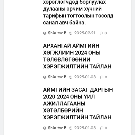
хэрэглэгчдэд борлуулах
дулааны эрчим хүчний
тарифын тогтоолын төсөлд
санал авч байна.
Shinitor B
2025-02-21
0
АРХАНГАЙ АЙМГИЙН
ХӨГЖЛИЙН 2024 ОНЫ
ТӨЛӨВЛӨГӨӨНИЙ
ХЭРЭГЖИЛТИЙН ТАЙЛАН
Shinitor B
2025-01-08
0
АЙМГИЙН ЗАСАГ ДАРГЫН
2020-2024 ОНЫ ҮЙЛ
АЖИЛЛАГААНЫ
ХӨТӨЛБӨРИЙН
ХЭРЭГЖИЛТИЙН ТАЙЛАН
Shinitor B
2025-01-08
0