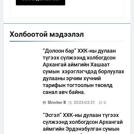
Холбоотой мэдээлэл
“Долоон бар” ХХК-ны дулаан
түгээх сүлжээнд холбогдсон
Архангай аймгийн Хашаат
сумын хэрэглэгчдэд борлуулах
дулааны эрчим хүчний
тарифын тогтоолын төсөлд
санал авч байна.
Shinitor B
2025-02-21
0
“Эсгэл” ХХК-ны дулаан түгээх
сүлжээнд холбогдсон Архангай
аймгийн Эрдэнэбулган сумын