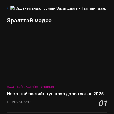
салбар зөвлөл” аяны хүрээнд
зохион байгуулах арга
Эрдэнэмандал сумын Засаг даргын Тамгын газар
ТАЗ-ЫН САЛБАР ЗӨВЛӨЛ
хэмжээний төлөвлөгөө
Эрэлттэй мэдээ
6
Санхүүгийн тайланд хийсэн
аудитын дүгнэлт
ИЛ ТОД БАЙДАЛ
7
Үйл ажиллагаандаа мөрдөж
байгаа хууль тогтоомж
ИЛ ТОД БАЙДАЛ
НЭЭЛТТЭЙ ЗАСГИЙН ТҮНШЛЭЛ
8
Нээлттэй засгийн түншлэл долоо хоног-2025
Мэдээлэл хариуцагчийн
01
2025-05-20
явуулж байгаа үйл ажиллагаа,
үйлдвэрлэл, үйлчилгээ,
ИЛ ТОД БАЙДАЛ