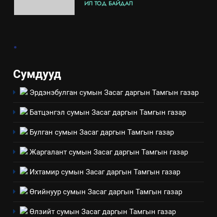
ИЛ ТОД БАЙДАЛ
7
.
Үйл ажиллагаандаа мөрдөж
байгаа хууль тогтоомж
ИЛ ТОД БАЙДАЛ
Сумдууд
Эрдэнэбулган сумын Засаг даргын Тамгын газар
8
Мэдээлэл хариуцагчийн
Батцэнгэл сумын Засаг даргын Тамгын газар
явуулж байгаа үйл ажиллагаа,
үйлдвэрлэл, үйлчилгээ,
ИЛ ТОД БАЙДАЛ
Булган сумын Засаг даргын Тамгын газар
ашиглаж байгаа техник,
Жаргалант сумын Засаг даргын Тамгын газар
технологийн хүн, мал, амьтны
1
эрүүл мэнд, байгаль орчинд
Нээлттэй засгийн түншлэл
Ихтамир сумын Засаг даргын Тамгын газар
үзүүлэх буюу үзүүлж байгаа
долоо хоног-2025
нөлөөллийн талаарх
Өгийнуур сумын Засаг даргын Тамгын газар
НЭЭЛТТЭЙ ЗАСГИЙН ТҮНШЛЭЛ
мэдээлэл
Өлзийт сумын Засаг даргын Тамгын газар