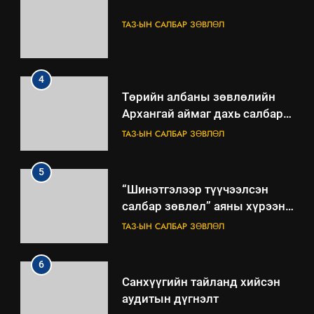
ТАЗ-ЫН САЛБАР ЗӨВЛӨЛ
4
Төрийн албаны зөвлөлийн
Архангай аймаг дахь салбар
зөвлөлийн 2025 оны үйл
ТАЗ-ЫН САЛБАР ЗӨВЛӨЛ
ажиллагааны жилийн
төлөвлөгөө
5
“Шинэтгэлээр түүчээлсэн
салбар зөвлөл” аяны хүрээнд
зохион байгуулах арга
ТАЗ-ЫН САЛБАР ЗӨВЛӨЛ
хэмжээний төлөвлөгөө
6
Санхүүгийн тайланд хийсэн
аудитын дүгнэлт