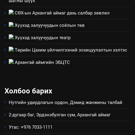
шатны шүүх
3
СӨХ-ын Архангай аймаг дахь салбар зөвлөл
ТАЗ-ЫН САЛБАР ЗӨВЛӨЛ
Хүүхэд залуучуудын соёлын төв
Хүүхэд залуучуудын театр
4
Төрийн Цахим үйлчилгээний зохицуулалтын хэлтэс
Төрийн албаны зөвлөлийн
Архангай аймаг дахь салбар
Архангай аймгийн ЭБЦТС
зөвлөлийн 2025 оны үйл
ТАЗ-ЫН САЛБАР ЗӨВЛӨЛ
ажиллагааны жилийн
.
төлөвлөгөө
5
Холбоо барих
“Шинэтгэлээр түүчээлсэн
салбар зөвлөл” аяны хүрээнд
Нутгийн удирдлагын ордон, Дэмид жанжины талбай
зохион байгуулах арга
ТАЗ-ЫН САЛБАР ЗӨВЛӨЛ
хэмжээний төлөвлөгөө
2-дугаар баг, Эрдэнэбулган сум, Архангай аймаг
6
Утас: +976 7033-1111
Санхүүгийн тайланд хийсэн