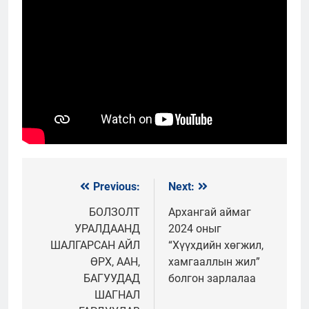
Previous:
Next:
Мэдээний
цэс
БОЛЗОЛТ
Архангай аймаг
УРАЛДААНД
2024 оныг
ШАЛГАРСАН АЙЛ
“Хүүхдийн хөгжил,
ӨРХ, ААН,
хамгааллын жил”
БАГУУДАД
болгон зарлалаа
ШАГНАЛ