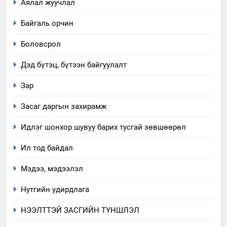
Аялал жуучлал
Байгаль орчин
Боловсрол
Дэд бүтэц, бүтээн байгуулалт
Зар
Засаг даргын захирамж
Идлэг шонхор шувуу барих тусгай зөвшөөрөл
Ил тод байдал
Мэдээ, мэдээлэл
Нутгийн удирдлага
НЭЭЛТТЭЙ ЗАСГИЙН ТҮНШЛЭЛ